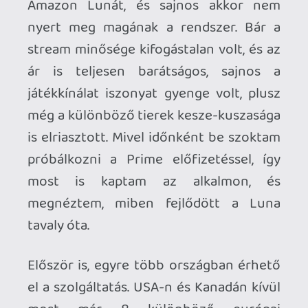
most már 8 különböző európai
országban is lehet lunázni;
Magyarországon még mindig nem.
Sajnos, mivel nincs dedikált amazon
storefront az országban, így nem is
igazán várható luna bevezetés egyelőre -
én legalábbis nem reménykednék egy
globális bővítésben. Kár érte, mert
amúgy kezd formát ölteni a dolog, és
határozottan jó irányba halad!
Az előfizetés szintjei még mindig furák,
de legalább van barátságos árú belépő-
szint, valamint a teljes áras szolgáltatás
sem túl drága.
A
Prime Gaming
az amazon prime-
előfizetőknek (filmek, zene, könyvek,
ingyenes házhozszállítás) adott kis