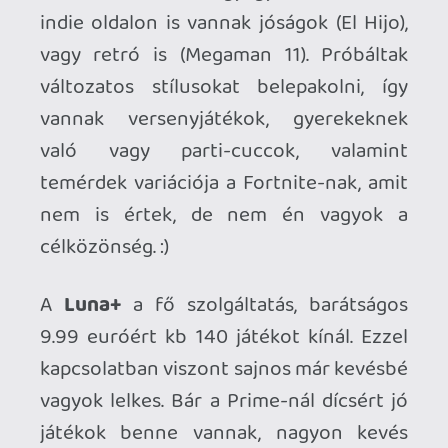
Maga a streaming minősége amúgy
nagyon jó, semmi bajom nem volt vele.
Prime-mal sajnos nem rögtön ugrunk
bele a felhőbe, hanem várólistára
kerülünk, de általában ez pár
másodpercet vesz csak igénybe.
Próbáltam mindenen, nekem a kedvenc
setupom a tableten játszás volt, de megy
telefonon, laptopon, tévén is. Az újabb LG
és Samsung tévék már alapból
tartalmaznak Luna app-ot, ami rendkívül
kényelmes módja a játszásnak.