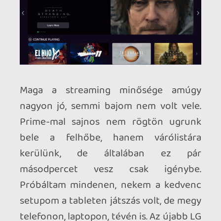
telepakolni brutál jó játékokkal a
könyvtárat. Ettől még sajnos messze
vagyunk.