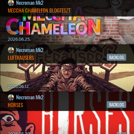
2026.03.15.
1
Necroman Mk2
HIGHGUARD - NECRO'S LOG
2026.03.13.
4