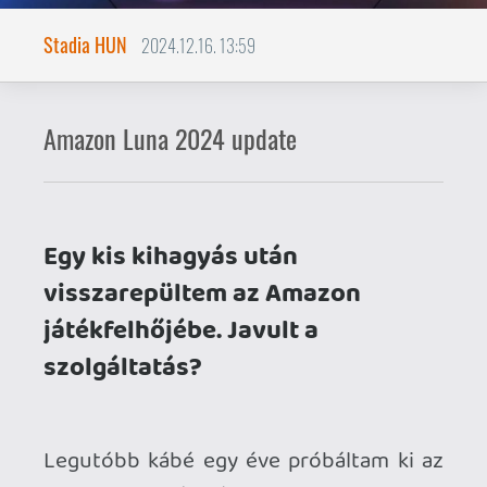
játékfelhőjébe. Javult a
szolgáltatás?
Legutóbb kábé egy éve próbáltam ki az
Amazon Lunát, és sajnos akkor nem
nyert meg magának a rendszer. Bár a
stream minősége kifogástalan volt, és az
ár is teljesen barátságos, sajnos a
játékkínálat iszonyat gyenge volt, plusz
még a különböző tierek kesze-kuszasága
is elriasztott. Mivel időnként be szoktam
próbálkozni a Prime előfizetéssel, így
most is kaptam az alkalmon, és
megnéztem, miben fejlődött a Luna
tavaly óta.
Először is, egyre több országban érhető
el a szolgáltatás. USA-n és Kanadán kívül