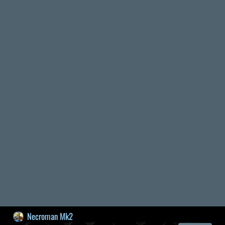
Bountyy
REANIMAL - ELEMZÉS(PODCAST)
2026.04.22.
Információk
Oké, értem és elfogadom!
Necroman Mk2
GLITCHY CUTE LOOP
TESZT
2026.04.14.
11
Necroman Mk2
THE EXIT 8
BACKLOG
2026.04.08.
7
axl
AACE COMBAT
AJÁNLÓ