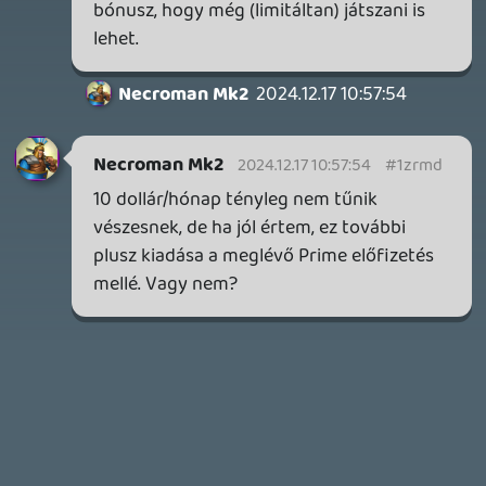
WVG HALL OF FAME 2026 NYERTESEK
2026.05.07.
3
Necroman Mk2
SILENCE
BACKLOG
2026.04.28.
6
p34c3
EXD - EXTRA DIMENSIONAL
TESZT
2026.04.23.
4
p34c3
LITTLE NIGHTMARES VR: ALTERED ECHOES
TESZT
2026.04.23.
3