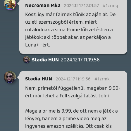
2026.06.25.
Necroman Mk2
LUFTRAUSERS
BACKLOG
2026.06.12.
Necroman Mk2
HORSES
BACKLOG
2026.05.20.
20
Bountyy
YAKUZA 7 MIÉRT NEM JÁTSZOL VELE?
2026.05.11.
Necroman Mk2