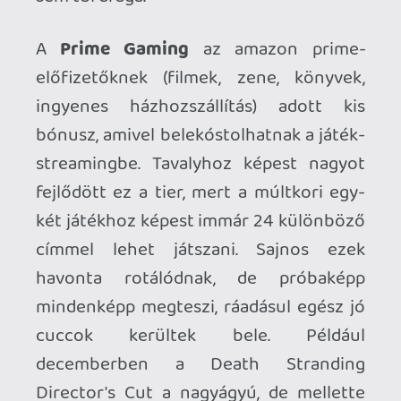
A
Luna+
a fő szolgáltatás, barátságos
9.99 euróért kb 140 játékot kínál. Ezzel
kapcsolatban viszont sajnos már kevésbé
vagyok lelkes. Bár a Prime-nál dícsért jó
játékok benne vannak, nagyon kevés
igazán kiemelkedő akad. Nagy címekből
csak az unalomig ismertek vannak
(Resident Evil 2, Control), az indie-ket bár
bírom, azok is unalmasak, a retrók sem
nagy számok. Egyszerűen nincsen
húzócím, főleg az xbox cloud-hoz képest.
Tényleg csak időnként érdemes
böngészni a kínálatot, és ha van valami
jobb cucc, akkor befizetni 9.99-ot egy
végigjátszásra - hacsak nem tudjuk
megvenni más platformra még
olcsóbban a játékot...