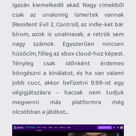
Kontrollerből is szinte mindent támogat
(én természetesen Stadiával toltam), még
mindig vonzó a dedikált Luna-kontroller,
de azért túl drága játékszer. Többnyire
1080p-ben megy a stream, casual
használatra megfelelő.
Legnagyobb problémám még mindig a
játékkínálat (hiánya). Bár minden
hónapban kerül be egy-két jelentősebb
cím, még mindig NAGYON le van maradva
a Luna a konkurenciától.
Vevőcsalógatóként jó dolog a Prime
Gaming, valamint az UbiSoft és GOG-
accountokkal összekapcsolhatóság (az
összes Ubi és bizonyos GOG-játékokat
lehet tolni Lunán keresztül), de a
sikerhez ki kell alakítaniuk egy saját
identitást, és ami a legfontosabb: