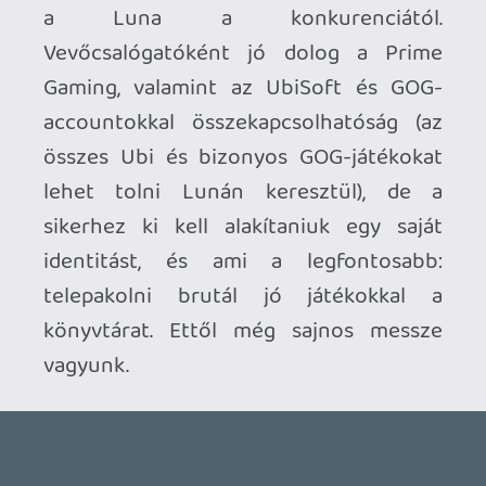
rotálódnak a sima Prime lőfizetésben a
játékok: aki többet akar, az perkáljon a
Luna+ -ért.
Stadia HUN
2024.12.17 11:19:56
Stadia HUN
2024.12.17 11:19:56
#1zrmk
Nem, primetól függetlenül, magában 9.99-
ért már lehet a full szolgáltatást tolni.
Maga a prime is 9.99, de ott nem a játék a
lényeg, hanem a prime video meg az
ingyenes amazon szállítás. Ott csak kis
bónusz, hogy még (limitáltan) játszani is
lehet.
Necroman Mk2
2024.12.17 10:57:54
Necroman Mk2
2024.12.17 10:57:54
#1zrmd
10 dollár/hónap tényleg nem tűnik
vészesnek, de ha jól értem, ez további