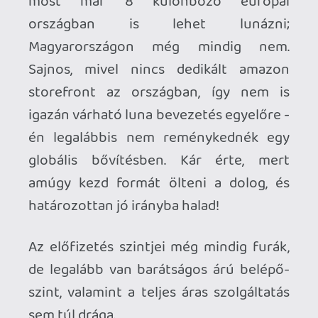
bónusz, amivel belekóstolhatnak a játék-
streamingbe. Tavalyhoz képest nagyot
fejlődött ez a tier, mert a múltkori egy-
két játékhoz képest immár 24 különböző
címmel lehet játszani. Sajnos ezek
havonta rotálódnak, de próbaképp
mindenképp megteszi, ráadásul egész jó
cuccok kerültek bele. Például
decemberben a Death Stranding
Director's Cut a nagyágyú, de mellette
indie oldalon is vannak jóságok (El Hijo),
vagy retró is (Megaman 11). Próbáltak
változatos stílusokat belepakolni, így
vannak versenyjátékok, gyerekeknek
való vagy parti-cuccok, valamint
temérdek variációja a Fortnite-nak, amit
nem is értek, de nem én vagyok a
célközönség. :)