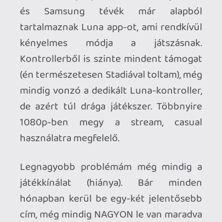
Ahhoz, hogy te is hozzászólj, be kell
jelentkezned!
Stadia HUN
2024.12.17 21:20:35
#1zroj
Igen, ez a beetetés. Plusz még a
kedvencem, hogy jó hosszú játékok
kerülnek be az előfizetéses szolgáltatásba
(pl Death Stranding), úgysem tudod 1
hónap alatt végigvinni, így muszáj
folytatni az előfizut…
Necroman Mk2
2024.12.17 12:01:57
Necroman Mk2
2024.12.17 12:01:57
#1zrmq
Kösz, így már fairnek tűnik az ajánlat. De
üzleti szemszögből értem, miért