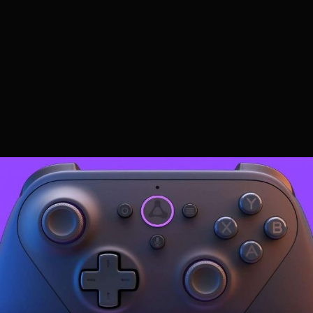
Stadia HUN
2024.12.16. 13:59
Amazon Luna 2024 update
Egy kis kihagyás után
visszarepültem az Amazon