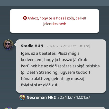
Necroman Mk2
QUAKE CHAMPIONS
FREEPLAY
7 napja
2
Necroman Mk2
WRATH OF THE GODS
FREEPLAY
2026.07.22.
1
p34c3
REACH
TESZT
2026.07.10.
2
Necroman Mk2
MECCHA CHAMELEON BLOGTESZT