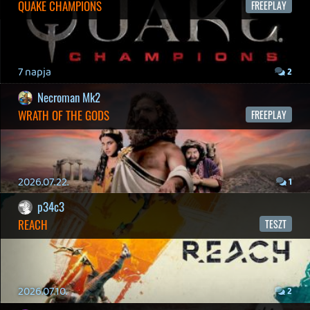
2026.04.04.
4
p34c3
ÁPRILISI VÍÁRADAT
2026.04.03.
4
Necroman Mk2
MY FRIEND PEPPA PIG
BACKLOG
2026.03.29.
2
liquid
MINDEN IDŐK LEGJOBB INTRÓI #2
2026.03.27.
1
liquid
MINDEN IDŐK LEGJOBB INTRÓI #1