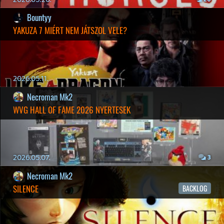
19 éve videójáték minden nap! Copyright 365 Media Kft
Impresszum
|
Hirdetési ajánlatunk
|
Felhasználási feltételek
|
Adatvédelmi elveink
|
Sütik
Hírek
|
Cikkek
|
Podcastok
|
Blogok
|
Gaming Fórum
|
Offtopic Fórum
RSS
|
Blog RSS
|
Podcast RSS
|
Instagram
|
Youtube
|
Facebook
|
Twitter
|
Patreon