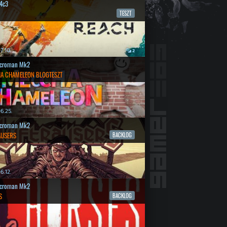
4c3
TESZT
7.10.
2
croman Mk2
A CHAMELEON BLOGTESZT
6.25.
croman Mk2
AUSERS
BACKLOG
6.12.
croman Mk2
S
BACKLOG