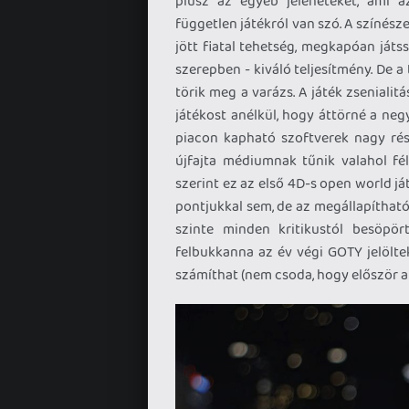
plusz az egyéb jeleneteket, ami a
független játékról van szó. A színés
jött fiatal tehetség, megkapóan ját
szerepben - kiváló teljesítmény. De a 
törik meg a varázs. A játék zsenialit
játékost anélkül, hogy áttörné a negy
piacon kapható szoftverek nagy rés
újfajta médiumnak tűnik valahol fé
szerint ez az első 4D-s open world j
pontjukkal sem, de az megállapítható,
szinte minden kritikustól besöpör
felbukkanna az év végi GOTY jelöltek
számíthat (nem csoda, hogy először a 