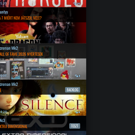
5.20.
20
untyy
 7 MIÉRT NEM JÁTSZOL VELE?
.11.
croman Mk2
ALL OF FAME 2026 NYERTESEK
5.07.
3
croman Mk2
E
BACKLOG
4.28.
6
4c3
EXTRA DIMENSIONAL
TESZT