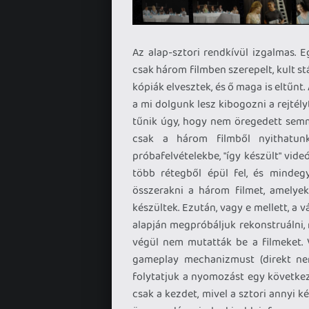
Az alap-sztori rendkívül izgalmas. E
csak három filmben szerepelt, kult st
kópiák elvesztek, és ő maga is eltűnt
a mi dolgunk lesz kibogozni a rejtély
tűnik úgy, hogy nem öregedett semmi
csak a három filmből nyithatun
próbafelvételekbe, "így készült" vide
több rétegből épül fel, és mindegy
összerakni a három filmet, amelyek
készültek. Ezután, vagy e mellett, a 
alapján megpróbáljuk rekonstruálni, 
végül nem mutatták be a filmeket. V
gameplay mechanizmust (direkt nem 
folytatjuk a nyomozást egy következő 
csak a kezdet, mivel a sztori annyi 