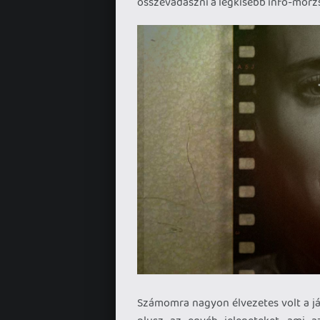
összevadászni a legkisebb info-morzsá
Számomra nagyon élvezetes volt a ját