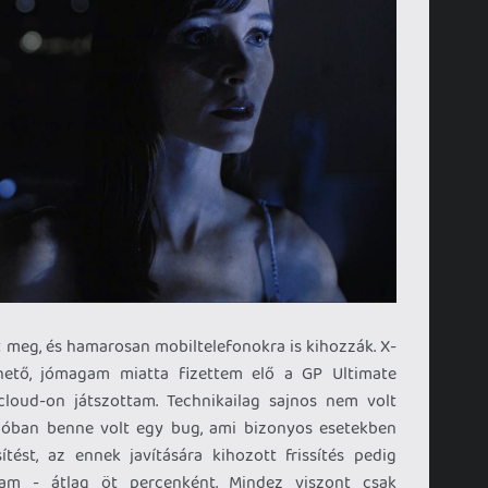
nt meg, és hamarosan mobiltelefonokra is kihozzák. X-
hető, jómagam miatta fizettem elő a GP Ultimate
 cloud-on játszottam. Technikailag sajnos nem volt
zióban benne volt egy bug, ami bizonyos esetekben
ítést, az ennek javítására kihozott frissítés pedig
lam - átlag öt percenként. Mindez viszont csak