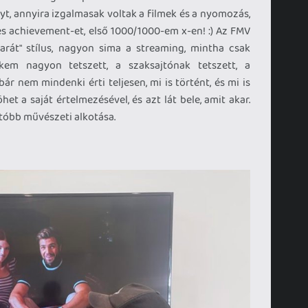
yt, annyira izgalmasak voltak a filmek és a nyomozás,
 achievement-et, első 1000/1000-em x-en! :) Az FMV
arát" stílus, nagyon sima a streaming, mintha csak
kem nagyon tetszett, a szaksajtónak tetszett, a
bár nem mindenki érti teljesen, mi is történt, és mi is
öhet a saját értelmezésével, és azt lát bele, amit akar.
óbb művészeti alkotása.