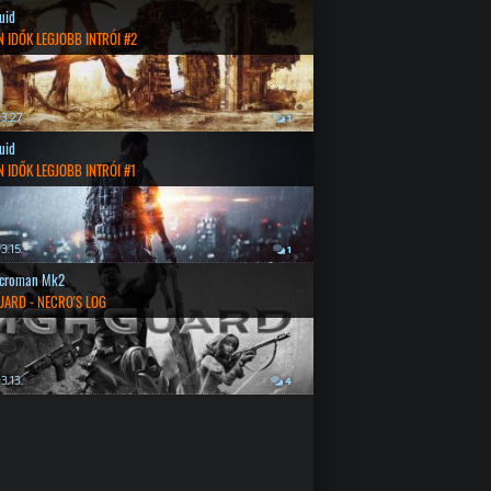
quid
 IDŐK LEGJOBB INTRÓI #2
3.27.
1
quid
 IDŐK LEGJOBB INTRÓI #1
3.15.
1
croman Mk2
UARD - NECRO'S LOG
3.13.
4