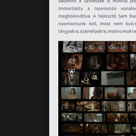
valamint a színészek is mintha jo
Immortality a nyomozós vonalo
megbolondítva. A fejlesztő Sam Barl
nyomoznunk kell, most nem kulcss
tárgyakra, személyekre, motívumokra