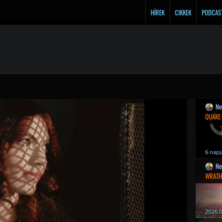
HÍREK
CIKKEK
PODCAS
Ne
QUAKE
6 napj
Ne
WRATH
2026.0