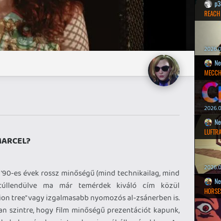
p3
REACH
2026.0
Ne
MECCH
2026.0
Ne
LUFTR
MARCEL?
2026.0
 '90-es évek rossz minőségű (mind technikailag, mind
Ne
 túllendülve ma már temérdek kiváló cím közül
HORSE
on tree" vagy izgalmasabb nyomozós al-zsánerben is.
yan szintre, hogy film minőségű prezentációt kapunk,