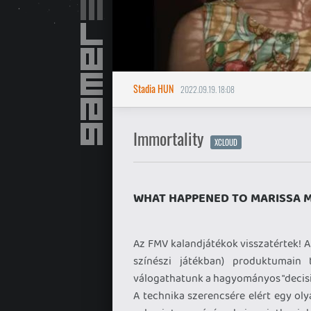
Stadia HUN
2022.09.19. 18:08
Immortality
XCLOUD
WHAT HAPPENED TO MARISSA 
Az FMV kalandjátékok visszatértek! A
színészi játékban) produktumain
válogathatunk a hagyományos "decisi
A technika szerencsére elért egy ol