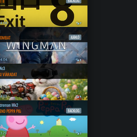
T 8
BACKLOG
4.08.
7
l
COMBAT
AJÁNLÓ
4.04.
4
4c3
SI VÍÁRADAT
4.03.
4
croman Mk2
END PEPPA PIG
BACKLOG
3.29.
2