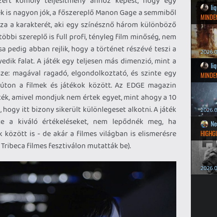
zért komoly teljesítmény ahhoz képest, hogy egy
li
zek is nagyon jók, a főszereplő Manon Gage a semmiből
MINDEN
ssza a karakterét, aki egy színésznő három különböző
többi szereplő is full profi, tényleg film minőség, nem
ása pedig abban rejlik, hogy a történet részévé teszi a
2026.0
edik falat. A játék egy teljesen más dimenzió, mint a
li
ze: magával ragadó, elgondolkoztató, és szinte egy
MINDEN
lúton a filmek és játékok között. Az EDGE magazin
áték, amivel mondjuk nem értek egyet, mint ahogy a 10
 hogy itt bizony sikerült különlegeset alkotni. A játék
2026.0
te a kiváló értékeléseket, nem lepődnék meg, ha
Ne
 között is - de akár a filmes világban is elismerésre
HIGHG
Tribeca filmes fesztiválon mutatták be).
2026.0