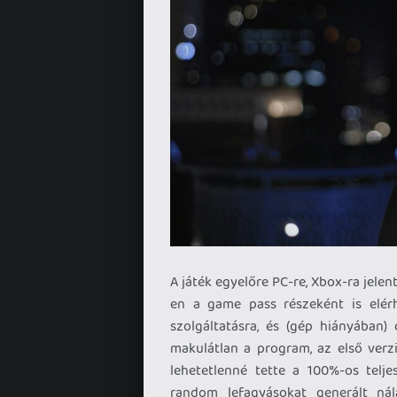
A játék egyelőre PC-re, Xbox-ra jele
en a game pass részeként is elér
szolgáltatásra, és (gép hiányában)
makulátlan a program, az első ver
lehetetlenné tette a 100%-os teljes
random lefagyásokat generált ná