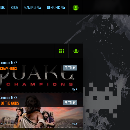
TOK
BLOG
GAMING
OFFTOPIC
croman Mk2
 CHAMPIONS
FREEPLAY
a
2
croman Mk2
 OF THE GODS
FREEPLAY
7.22.
1