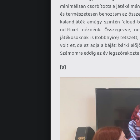
minimálisan csorbította a játékélmén
és természetesen behoztam az összes
kalandjáték amúgy szintén "cloud-b
netflixet néznénk. Összegezve, ne
játékosoknak is (többnyire) tetszett, 
volt ez, de ez adja a báját: bárki előj
Számomra eddig az év legszórakoztat
[9]