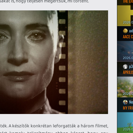
kat is, hogy teljesen megértsük, mi történt.
THE EXI
2026.0
ax
AACE 
2026.0
p3
ÁPRILI
2026.0
Ne
MY FRI
ék. A készítők konkrétan leforgatták a három filmet,
2026.0