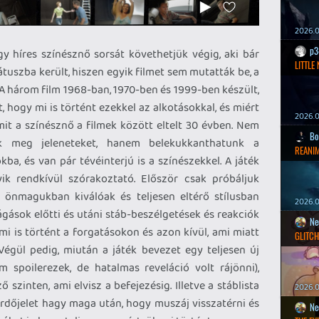
2026.0
p3
gy híres színésznő sorsát követhetjük végig, aki bár
LITTLE
átuszba került, hiszen egyik filmet sem mutatták be, a
. A három film 1968-ban, 1970-ben és 1999-ben készült,
t, hogy mi is történt ezekkel az alkotásokkal, és miért
2026.0
t a színésznő a filmek között eltelt 30 évben. Nem
Bo
k meg jeleneteket, hanem belekukkanthatunk a
REANIM
ókba, és van pár tévéinterjú is a színészekkel. A játék
ik rendkívül szórakoztató. Először csak próbáljuk
 önmagukban kiválóak és teljesen eltérő stílusban
2026.0
vágások előtti és utáni stáb-beszélgetések és reakciók
Ne
mi is történt a forgatásokon és azon kívül, ami miatt
GLITCH
égül pedig, miután a játék bevezet egy teljesen új
spoilerezek, de hatalmas reveláció volt rájönni),
szinten, ami elvisz a befejezésig. Illetve a stáblista
2026.0
kérdőjelet hagy maga után, hogy muszáj visszatérni és
Ne