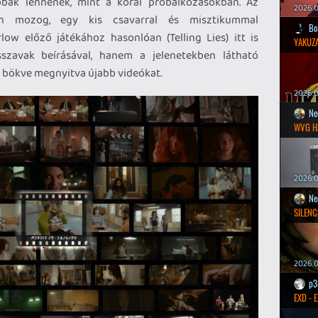
bbak lennének, mint a korai próbálkozásokban. Az
2026.0
n mozog, egy kis csavarral és misztikummal
Bo
ow előző játékához hasonlóan (Telling Lies) itt is
YAKUZA
zavak beírásával, hanem a jelenetekben látható
 bökve megnyitva újabb videókat.
2026.05
Ne
WVG H
2026.0
Ne
SILENC
2026.0
p3
EXD - 