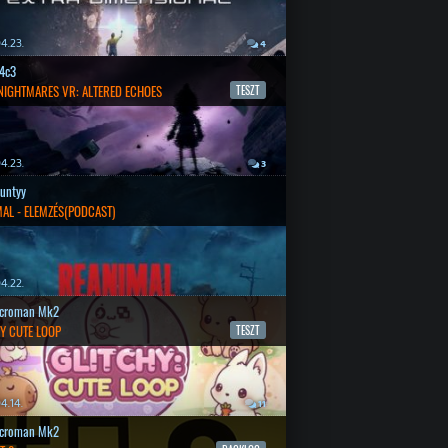
4.23.
4
4c3
 NIGHTMARES VR: ALTERED ECHOES
TESZT
4.23.
3
untyy
AL - ELEMZÉS(PODCAST)
4.22.
croman Mk2
Y CUTE LOOP
TESZT
4.14.
11
croman Mk2