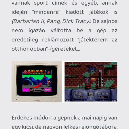
a szokásos izometrikus, négyzetrácsos
körökre osztott stratégiázást hozza el az
Amstrad gépére. A hardver limitációi
ellenére egy igazán izgalmas és tartalmas
játékot sikerült összehozni. Engem
teljesen elvarázsolt és hatására kezdtem
el felfedezni a GX4000 világát. Ki tudja,
lehet hogy ez a bejegyzés is felkelti
néhányak érdeklődését!