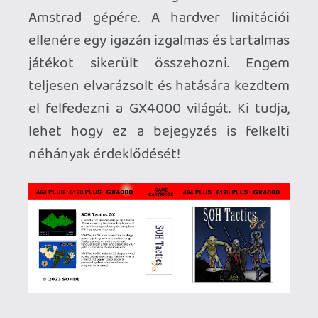
🙂
Necroman Mk2
2023.06.15 09:35:46
#1yfwq
Az Amstrad CPC-ről hallottam már, de
erről a konzolról nem tudtam.
kzb
2023.06.14 12:36:13
#1yfu7
A Commodore 64GS és az Amiga CD32
sorstársa.
Stadia HUN
2023.06.14 09:24:36
#1yft1
Pár tök jó link a témában:
gx4000.co.uk
Rajongói oldal, nagyon sok infó, scan,
screenshot stb az összes játékról