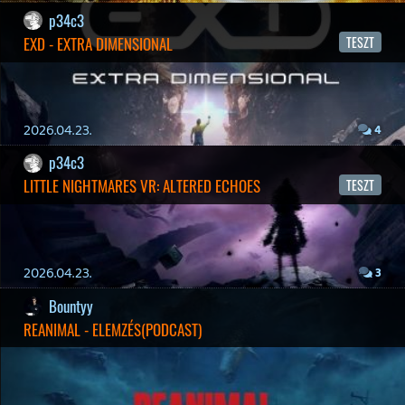
Hírek
|
Cikkek
|
Podcastok
|
Blogok
|
Gaming Fórum
|
Offtopic Fórum
RSS
|
Blog RSS
|
Podcast RSS
|
Instagram
|
Youtube
|
Facebook
|
Twitter
|
Patreon