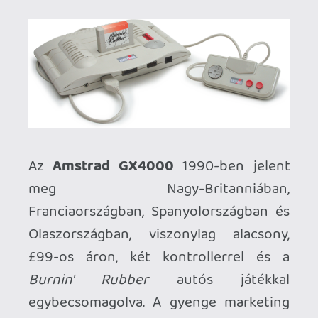
14.000 példányt adtak el belőle).
Mindösszesen 25 játék jött ki rá,
többségük egyszerűen portolva lett
CPC-ről, jobb esetben picit feljavított
grafikával vagy hanggal.
Legnépszerűbbek az Ocean licenszelt
játékai,
RoboCop 2
és
Batman
voltak, de a
Switchblade
és a
Navy SEALS
is egész jó
fogadtatásban részesült. Puzzle-téren is
korrekt a választék
(Plotting, Klax),
vannak sport címek és egyéb, annak
idején "mindenre" kiadott játékok is
(Barbarian II, Pang, Dick Tracy).
De sajnos
nem igazán váltotta be a gép az
eredetileg reklámozott "játékterem az
otthonodban"-ígéreteket...