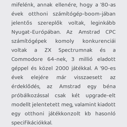
specifikációkkal.
Az
Amstrad GX4000
1990-ben jelent
meg Nagy-Britanniában,
Franciaországban, Spanyolországban és
Olaszországban, viszonylag alacsony,
£99-os áron, két kontrollerrel és a
Burnin' Rubber
autós játékkal
egybecsomagolva. A gyenge marketing
és a siralmas játékkínálat miatt szinte
azonnali bukásra volt ítélve, néhány
héten belül már lejjebb is vitték az árát,
de így se vette senki (végül összesen