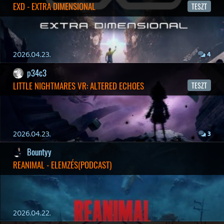
Impresszum
|
Hirdetési ajánlatunk
|
Felhasználási feltételek
|
Adatvédelmi elveink
|
Sütik
Hírek
|
Cikkek
|
Podcastok
|
Blogok
|
Gaming Fórum
|
Offtopic Fórum
RSS
|
Blog RSS
|
Podcast RSS
|
Instagram
|
Youtube
|
Facebook
|
Twitter
|
Patreon