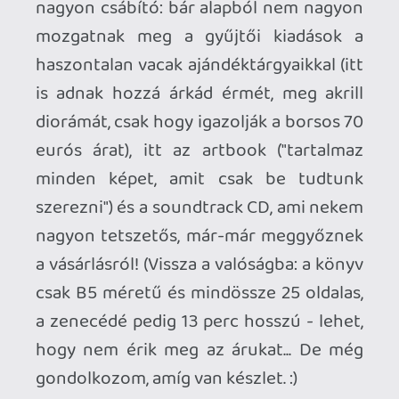
Ahhoz, hogy te is hozzászólj, be kell
jelentkezned!
Stadia HUN
2023.04.13 20:37:14
#1ya7o
No one stops me! (Hú, de ez a cucc még
nekem is picit fura… 😅)