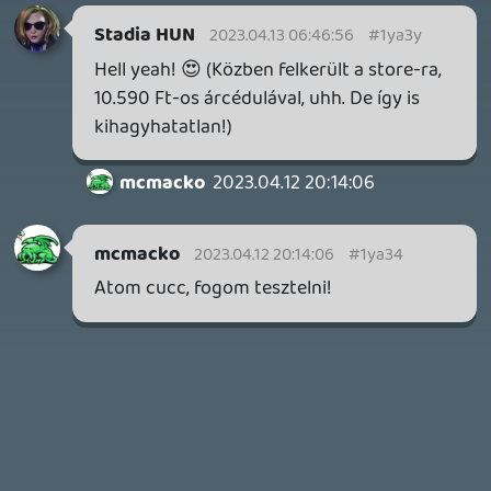
Necroman Mk2
HORSES
BACKLOG
2026.05.20.
20
Bountyy
YAKUZA 7 MIÉRT NEM JÁTSZOL VELE?
2026.05.11.
Necroman Mk2
WVG HALL OF FAME 2026 NYERTESEK
2026.05.07.
3
Necroman Mk2
SILENCE
BACKLOG