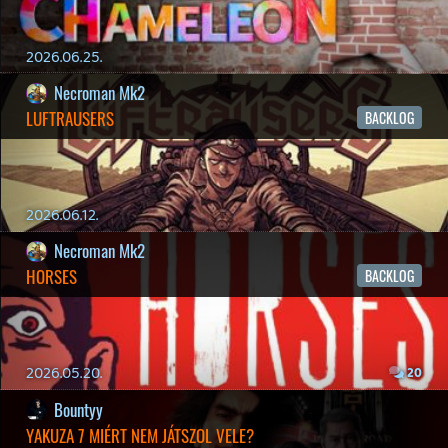
MY FRIEND PEPPA PIG
BACKLOG
2026.03.29.
2
liquid
MINDEN IDŐK LEGJOBB INTRÓI #2
2026.03.27.
1
liquid
MINDEN IDŐK LEGJOBB INTRÓI #1
2026.03.15.
1
Necroman Mk2
HIGHGUARD - NECRO'S LOG