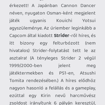
zsoldost irányítunk 6 pályán keresztül,
mindenféle egzotikus helyszíneket
meglátogatva: jövőbeli város, sivatag,
Indiai óceán, Prága. :) Strider Hiryu-val
ellentétben Kirinnek nincsen fegyvere,
puszta kézzel küzd, de mozgáskultúrájuk
nagyon hasonló, továbbá mindenféle
power-up-ok dobják fel az amúgy sem
unalmas játékot. Az art design nagyon
menő és különleges, a zenék úgyszintén.
Kár, hogy annak idején nem portolták
semmilyen gépre, megérdemelte volna!