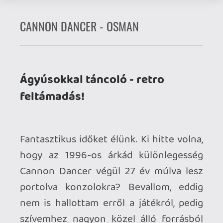
hogy az 1996-os árkád különlegesség
Cannon Dancer végül 27 év múlva lesz
portolva konzolokra? Bevallom, eddig
nem is hallottam erről a játékról, pedig
szívemhez nagyon közel álló forrásból
érkezett! A Japánban Cannon Dancer
néven, nyugaton Osman-ként megjelent
játék ugyanis Kouichi Yotsui
agyszüleménye. Az úriember leginkább a
Capcom által kiadott
Strider
-ről híres, és
itt bizony egy felturbózott (nem
hivatalos) Strider-folytatást tett le az
asztalra! (A tényleges Strider 2 végül
1999/2000-ben jelent meg
játéktermekben és PS1-en, Atsushi
Tomita rendezésében.) A híres elődhöz
nagyon hasonló a felállás és a gameplay,
ezúttal egy Kirin nevű harcművész