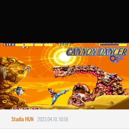
Stadia HUN
2023.04.10. 10:56
CANNON DANCER - OSMAN
Ágyúsokkal táncoló - retro
feltámadás!
Fantasztikus időket élünk. Ki hitte volna,