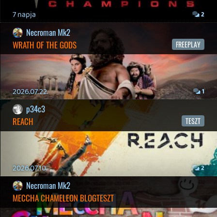
2026.04.14.
11
Necroman Mk2
THE EXIT 8
BACKLOG
Információk
Oké, értem és elfogadom!
2026.04.08.
7
axl
AACE COMBAT
AJÁNLÓ
2026.04.04.
4
p34c3
ÁPRILISI VÍÁRADAT
2026.04.03.
4
Necroman Mk2