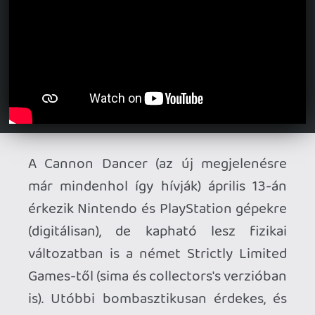
nagyon tetszetős, már-már meggyőznek
a vásárlásról! (Vissza a valóságba: a könyv
csak B5 méretű és mindössze 25 oldalas,
a zenecédé pedig 13 perc hosszú - lehet,
hogy nem érik meg az árukat... De még
gondolkozom, amíg van készlet. :)