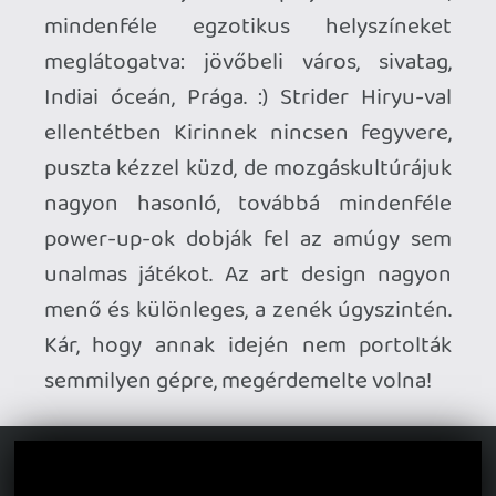
A Cannon Dancer (az új megjelenésre
már mindenhol így hívják) április 13-án
érkezik Nintendo és PlayStation gépekre
(digitálisan), de kapható lesz fizikai
változatban is a német Strictly Limited
Games-től (sima és collectors's verzióban
is). Utóbbi bombasztikusan érdekes, és
nagyon csábító: bár alapból nem nagyon
mozgatnak meg a gyűjtői kiadások a
haszontalan vacak ajándéktárgyaikkal (itt
is adnak hozzá árkád érmét, meg akrill
diorámát, csak hogy igazolják a borsos 70
eurós árat), itt az artbook ("tartalmaz
minden képet, amit csak be tudtunk
szerezni") és a soundtrack CD, ami nekem