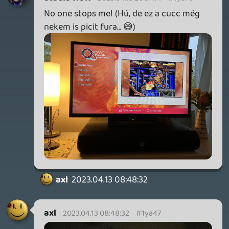
Necroman Mk2
QUAKE CHAMPIONS
FREEPLAY
7 napja
2
Necroman Mk2