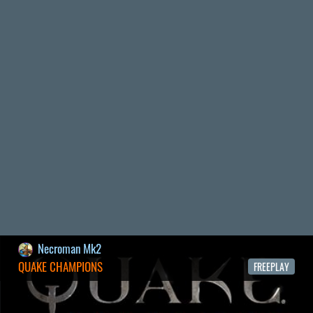
2026.04.28.
6
p34c3
EXD - EXTRA DIMENSIONAL
TESZT
2026.04.23.
4
p34c3
LITTLE NIGHTMARES VR: ALTERED ECHOES
TESZT
2026.04.23.
3
Bountyy
REANIMAL - ELEMZÉS(PODCAST)
2026.04.22.
Necroman Mk2
GLITCHY CUTE LOOP
TESZT