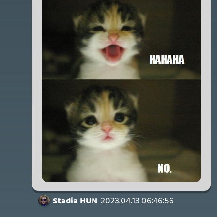
WRATH OF THE GODS
FREEPLAY
2026.07.22.
1
p34c3
REACH
TESZT
2026.07.10.
2
Necroman Mk2
MECCHA CHAMELEON BLOGTESZT
2026.06.25.
Necroman Mk2
LUFTRAUSERS
BACKLOG
2026.06.12.