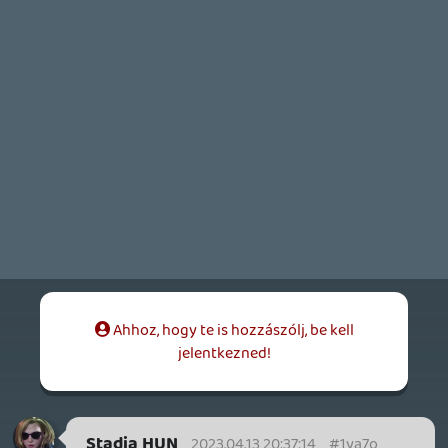
Stadia HUN
2023.04.13 06:46:56
Stadia HUN
2023.04.13 06:46:56
#1ya3y
Hell yeah! 😍 (Közben felkerült a store-ra,
10.590 Ft-os árcédulával, uhh. De így is
kihagyhatatlan!)
mcmacko
2023.04.12 20:14:06
mcmacko
2023.04.12 20:14:06
#1ya34
Atom cucc, fogom tesztelni!