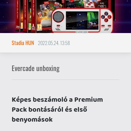
Képes beszámoló a Premium
Pack bontásáról és első
benyomások
Már meg is érkezett a prémium csomag!