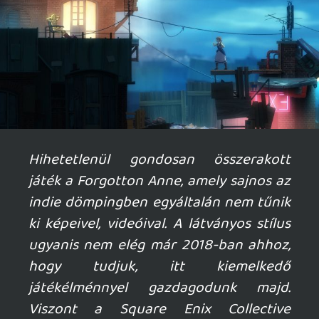
Shifty Fox
2018.05.13 17:20:00
#007nr
Gyönyörű cucc, nagyon kell kategória lett!
mcmacko
2018.05.12 18:55:12
#007nq
Igen, kicsit szerencsétlen, hogy itthonról
sokan "nem látják" még a játékot, a store
sem nyomja az arcodba. Sőt a key-artok
sem túl erősek, szóval megvan az esélye,
hogy radar alatt marad.
Lav: szerintem átvezető összesen 20 perc
van benne 7-8 óra natúr gameplay mellé.
Játék közben kapod a narratíva javát, még
a durván absztrakt részeket is. 😉
Insect
2018.05.12 09:45:15
Lavitz
2018.05.12 10:09:15
#007np