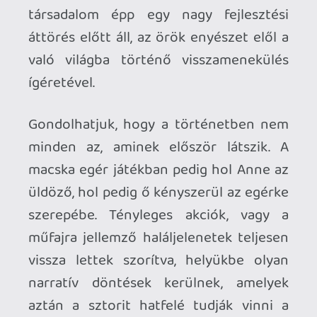
varázsszárnyak segítségével szaladgáló
Anne-t. Oké, lépcsőzésből tényleg kicsit
sok van a játékban, de legalább jár érte az
acsi vagy a trófea.
Mitől lesz jó, sőt, kiemelkedően remek
egy hasonszőrű platformer? Mondjuk
attól, hogy a fejlesztők pontosan és
precízen ügyelnek a forgatókönyv és a
játékmenet organikus összefonódására,