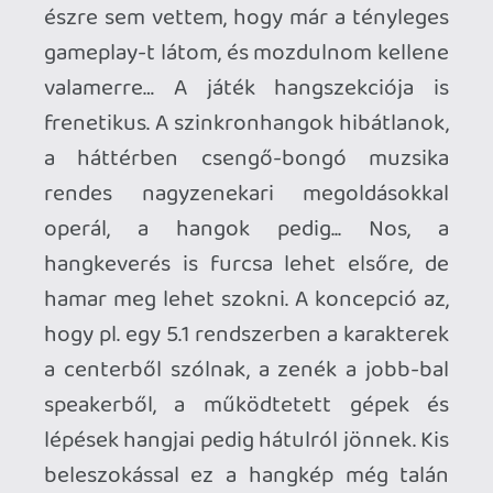
Ahhoz, hogy te is hozzászólj, be kell
jelentkezned!
mcmacko
2018.05.15 23:22:31
#007nw
tenor.com
melchiades
2018.05.15 12:05:50
melchiades
2018.05.15 12:05:50
#007nv
A Forgotling-Feledvény fordítás mesteri.
Ilyet is csak ezen az oldalon találhatsz.