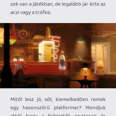
nincs havas meg tengeri pálya, csak a
Forgotlingek anima által hajtott
mesevilága), olyan természetességgel
keveri az átvezetőket a tényleges
gameplay pillanatokkal, hogy csak nézünk
majd. Eleve a sprite-ok is rajzfilmszerűen
animáltak, a hátterek pedig úgy
háromdimenziósak (azaz kicsit változik a
betekintési szögünk, ahogy
szaladgálunk), hogy végig egy 2D-s mese
benyomását keltik. Bevallom, az
animációk nem az Akira szuperfolyékony
stílusára hajaznak, inkább az alacsony
frémszámmal megrajzolt anime
sorozatok stílusát követik. De ez legyen a
legfőbb gondom egy olyan játéknál, ahol
az intro után hosszú másodpercekig
észre sem vettem, hogy már a tényleges
gameplay-t látom, és mozdulnom kellene