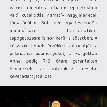
nagy hibát viszont nem tudok elnézni a
készítőknek: nem tudom mikor
találkoztam utoljára olyan játékkal, ahol
az Xbox acsi nem öttel osztható számra
végződik. Gwáááá!
Hihetetlenül gondosan összerakott
játék a Forgotton Anne, amely sajnos az
indie dömpingben egyáltalán nem tűnik
ki képeivel, videóival. A látványos stílus