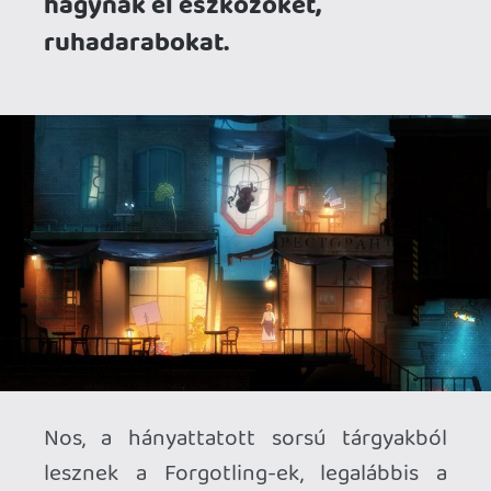
Ghibli Stúdió munkatársaival
jellegű
világban próbálnak szerencsét.
A sors fintora, hogy a Forgotton Anne is
majdnem egy ilyen
Feledvény
lett. A kód
kéretlenül futott be, nem nagyon akarta
bevállalni senki, az utolsó pillanatban
kapcsoltam, hogy embargóra mégiscsak
jó lenne belőle egy anyagot kanyarintani.
Aztán ahogy belefeledkeztem, úgy
döbbentem rá, itt bizony a tavasz egyik
legnagyobb meglepetése szorított
keblére.
Mert a Forgotton Anne-el játszani
tényleg olyan mint egy meleg ölelés.
Olyan élményre gondolj, amit a hasonló,
eleinte kevésbé hype-olt, de mai napig
imádott indie kedvenceidtől szoktál