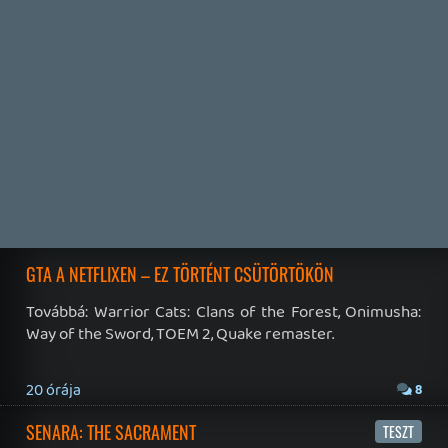
19 éve videójáték minden nap! Copyright 365 Media Kft
Impresszum
|
Hirdetési ajánlatunk
|
Felhasználási feltételek
|
Adatvédelmi elveink
|
Sütik
Hírek
|
Cikkek
|
Podcastok
|
Blogok
|
Gaming Fórum
|
Offtopic Fórum
RSS
|
Blog RSS
|
Podcast RSS
|
Instagram
|
Youtube
|
Facebook
|
Twitter
|
Patreon