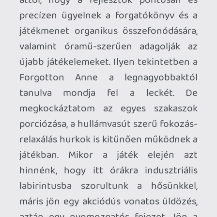
valamerre… A játék hangszekciója is
frenetikus. A szinkronhangok hibátlanok,
a háttérben csengő-bongó muzsika
rendes nagyzenekari megoldásokkal
operál, a hangok pedig... Nos, a
hangkeverés is furcsa lehet elsőre, de
hamar meg lehet szokni. A koncepció az,
hogy pl. egy 5.1 rendszerben a karakterek
a centerből szólnak, a zenék a jobb-bal
speakerből, a működtetett gépek és
lépések hangjai pedig hátulról jönnek. Kis
beleszokással ez a hangkép még talán
jobban ad is a 2D-platformer
immerziónak. Hiszen az akció-
hangeffektek közelebb kerülnek az
emberhez így - kicsit olyan, mintha
fókuszban, azaz síkban lennénk az
eseményekkel. Egy ordas és égbekiáltó