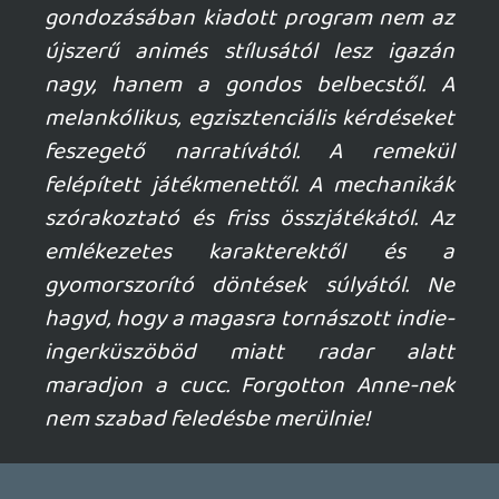
Köszi a tesztet. Az interaktív mese miatt
viszont nálam automatikusan lekerül abba
a bizonyos "majd jó lesz" kategóriába
ahogy a többi hasonló játék.
Igen ezek a fura acsik, nem éppen tesznek
jót 1-1 játéknak. Főleg ha a tört része olyan
acsi ami kb elérhetetlen nehéz. Itt nem
tudom milyen. Legutóbb én a Guitar Hero
Live és a Dirt Rally-nál láttam. Sajnos a mai
napig ott rondít a Luxor 2 nevű csoda ahol
először beleléptem ebbe a tört acsiba.
Azóta se sikerült kijavítani. Mondjuk. hogy
van havi acsi toplista, pont a tört pontok
miatt kerülhetsz előrébb. 🙂
Insect
2018.05.12 09:45:15
#007no
Erre tényleg nehéz rátalálni, köszi, 15 -én
jön Steamre, jövő hétvégére jó lesz 🙂