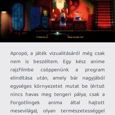
ugyanis nem elég már 2018-ban ahhoz,
hogy tudjuk, itt kiemelkedő
játékélménnyel gazdagodunk majd.
Viszont a Square Enix Collective
gondozásában kiadott program nem az
újszerű animés stílusától lesz igazán
nagy, hanem a gondos belbecstől. A
melankólikus, egzisztenciális kérdéseket
feszegető narratívától. A remekül
felépített játékmenettől. A mechanikák
szórakoztató és friss összjátékától. Az
emlékezetes karakterektől és a
gyomorszorító döntések súlyától. Ne
hagyd, hogy a magasra tornászott indie-
ingerküszöböd miatt radar alatt
maradjon a cucc. Forgotton Anne-nek
nem szabad feledésbe merülnie!