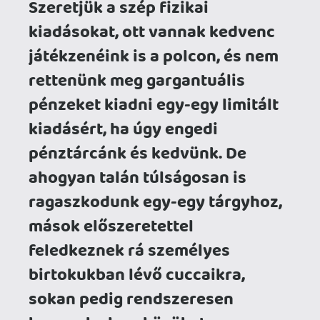
hagynak el eszközöket,
ruhadarabokat.
Nos, a hányattatott sorsú tárgyakból
lesznek a Forgotling-ek, legalábbis a
Forgotton Anne
világában. Egy olyan
párhuzamos világról beszélünk, ahol a
hanyagolt apróságok önálló életre
kelnek, és furcsa
Steampunk találkozik a