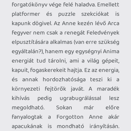
valamint óramű-szerűen adagolják az
újabb játékelemeket. Ilyen tekintetben a
Forgotton Anne a legnagyobbaktól
tanulva mondja fel a leckét. De
megkockáztatom az egyes szakaszok
porciózása, a hullámvasút szerű fokozás-
relaxálás hurkok is kitűnően működnek a
játékban. Mikor a játék elején azt
hinnénk, hogy itt órákra indusztriális
labirintusba szorultunk a hősünkkel,
máris jön egy akciódús vonatos üldözés,
aztán egy nyomozgatós fejezet. Jön a
városi felderítés, urbánus épületekben
való kutakodás, narratív nagyjelenetek
társaságában. Sőt, még egy feszengős,
minimálisan horrorisztikus
tapogatózásra is sor kerül a sötétben. A
készítők remek érzékkel váltogatják a