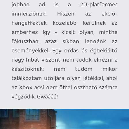
siklara
2018.05.14 14:19:58
#007nu
Felejtős Annuska engem is érdekel. 🙂
mcmacko
2018.05.13 21:37:01
#007nt
Cinematic platformer, a'la Another World
és társai, kiegészítve sok narratív
párbeszéddel, anima-erő logikai
feladványokkal (hova teszed az egy
egységnyi animát, amivel gépeket
működtetsz), döntésekkel-
következményekkel.
Fórumozó
2018.05.13 19:40:12
Fórumozó
2018.05.13 19:40:12
#007ns
Nem igazán derül ki nekem ebből,
pontosan milyen játék is ez, de mégis
felkeltette az érdeklődésem. Weird.