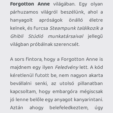
kapni. Bizonyára dereng a Braid
visszafelé cuppanó puszija, a Limbo
pókkaros simogatása, Yarny
kibogozhatatlan kedvessége vagy a
Brothers érzelmi hullámvasútja. Igen, a
Forgotton Anne nevét tényleg eme
klasszikusok között emlegetem, és
bátran oda is teszem az Xbox Live és
Steam robbanásával indult indie-revival
számomra legkedvesebb címei közé.