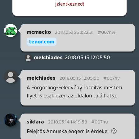
MEGJELENÉSI DÁTUMOK NAPJA – EZ TÖRTÉNT SZERDÁN
Benne: Isle of Reveries, Beaten Path, Moonlighter 2: The
Endless Vault, Fallen Tear: The Ascension.
1 napja
2
CORSAIR CLIPPER PRO MINI 60 - KICSI, DE ERŐS
TESZT
2 napja
5
FIRE EMBLEM: FORTUNE'S WEAVE DIRECT, MAFIA: THE OLD
COUNTRY DLC – EZ TÖRTÉNT KEDDEN
Továbbá: Crimson Moon, The Walking Dead: Streets of
Survival, Endless Legend II.
2 napja
4
GAME PASS: AUGUSZTUS ELSŐ HETEI
A Beast of Reincarnation premier árnyékában ezúttal
inkább a Premium előfizetők könyvtára növekedik majd
a következő néhány napban.
Információk
Oké, értem és elfogadom!