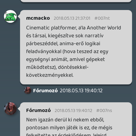
3 napja
7
HETI MEGJELENÉSEK | 2026 #32
PREMIER
4 napja
7
IAN LIVINGSTONE - A VÉR-SZIGET LABIRINTUSA
KÖNYV
4 napja
2
DENSHATTACK!
TESZT
5 napja
9
A SONY MARAD A TERVNÉL – EZ TÖRTÉNT PÉNTEKEN
Továbbá: CloverPit, Marvel Tokon: Fighting Souls.