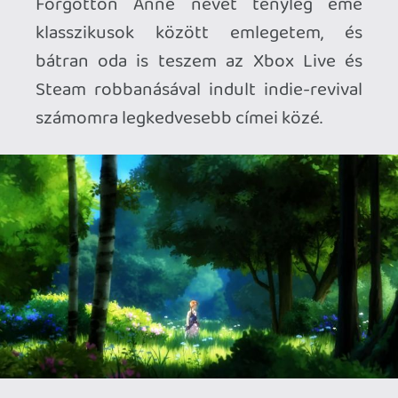
ígéretével.
Gondolhatjuk, hogy a történetben nem
minden az, aminek először látszik. A
macska egér játékban pedig hol Anne az
üldöző, hol pedig ő kényszerül az egérke
szerepébe. Tényleges akciók, vagy a
műfajra jellemző haláljelenetek teljesen
vissza lettek szorítva, helyükbe olyan
narratív döntések kerülnek, amelyek
aztán a sztorit hatfelé tudják vinni a
forgatókönyv vége felé haladva. Emellett
platformer és puzzle szekciókat is
kapunk dögivel. Az Anne kezén lévő Arca
fegyver nem csak a renegát Feledvények
elpusztítására alkalmas (van erre szükség
egyáltalán?), hanem egy egységnyi Anima
energiát tud tárolni, ami a világ gépeit,
kapuit, fogaskerekeit hajtja. Ez az energia,