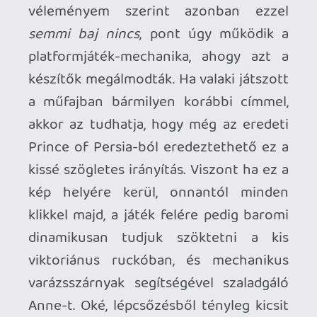
pillanatnyi eseményeket, a Forgotton
Anne pedig 7-8 órára garantáltan
lebilincseli az interaktív mesébe
keveredett játékost.
Apropó, a játék vizualitásáról még csak
nem is beszéltem. Egy kész anime
rajzfilmbe csöppenünk a program
elindítása után, amely bár nagyjából
egységes környezetet mutat be (értsd: