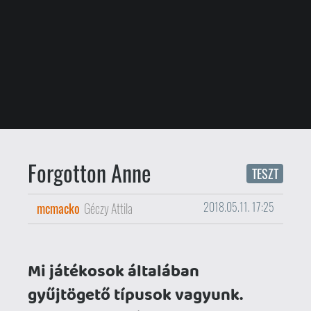
mcmacko
Géczy Attila
2018.05.11. 17:25
Mi játékosok általában
gyűjtögető típusok vagyunk.
Szeretjük a szép fizikai
kiadásokat, ott vannak kedvenc
játékzenéink is a polcon, és nem
rettenünk meg gargantuális
pénzeket kiadni egy-egy limitált
kiadásért, ha úgy engedi
pénztárcánk és kedvünk. De
ahogyan talán túlságosan is
ragaszkodunk egy-egy tárgyhoz,
mások előszeretettel
feledkeznek rá személyes
birtokukban lévő cuccaikra,
sokan pedig rendszeresen