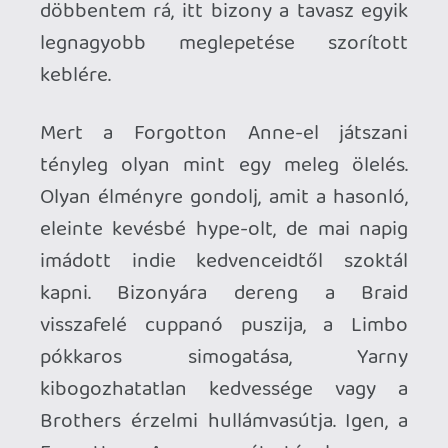
Alapjaiban ismerős dolgokra alapoztak a
dán Throughline Games fejlesztői: az
Another World-Oddworld-Heart of
Darkness féle narratív, ügyességi
platformer vonalba illeszkedik be a játék,
kevesebb akció/több puzzle
mérlegelgetés után. Anne, a kis nefelejcs
kalandjában magát a címszereplőt
irányítjuk, aki másodmagával tart rendet
a Feledvények világában - amikor
azonban egy lázadó akció során kitör a
pánik, az utcákon és a Forgotling lények
sorai között is felfordulás keletkezik.
Pedig a gőzpunk utópiában dolgozó
társadalom épp egy nagy fejlesztési
áttörés előtt áll, az örök enyészet elől a
való világba történő visszamenekülés