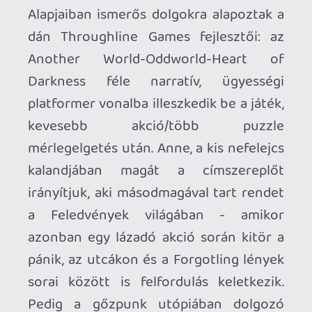
és annak hordozhatósága teszi ki a
környezeti fejtörők javát. A maradék
kihívás pedig ugrabugrálással lesz
megoldható. Sokan már előre
fanyalogtak a Forgotton Anne akár
apacukának is mondható irányításán.
véleményem szerint azonban ezzel
semmi baj nincs
, pont úgy működik a
platformjáték-mechanika, ahogy azt a
készítők megálmodták. Ha valaki játszott
a műfajban bármilyen korábbi címmel,
akkor az tudhatja, hogy még az eredeti
Prince of Persia-ból eredeztethető ez a
kissé szögletes irányítás. Viszont ha ez a
kép helyére kerül, onnantól minden
klikkel majd, a játék felére pedig baromi
dinamikusan tudjuk szöktetni a kis
viktoriánus ruckóban, és mechanikus