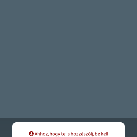
GTA A NETFLIXEN – EZ TÖRTÉNT CSÜTÖRTÖKÖN
Továbbá: Warrior Cats: Clans of the Forest, Onimusha:
Way of the Sword, TOEM 2, Quake remaster.
20 órája
8
SENARA: THE SACRAMENT
TESZT
Szektások, mélytengeri rémek és egy realisztikus
óceánjáró. A SENARA-ban első pillantásra minden
megvan, ami a sikerhez kell, ez az összkép azonban
becsapós.
1 napja
1