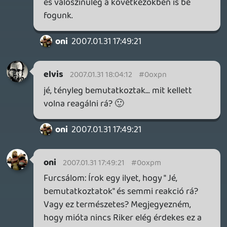
norbysx
2007.01.30 20:15:09
Tommy_Angelo
2007.01.30 20:17:05
#0oxph
amugy szerintem én egy baldur gate 2-t
vinnék magamal mint játék, mert
hihetetlen jó sztorija van és baromi sok
küldetés van benne, akkár több 100órás
játékidő is elérhető! 😛
norbysx
2007.01.30 20:15:09
#0oxpg
Lesz podcast feed? iTunesom értetek
ordít.
Madroy
2007.01.30 19:57:37
#0oxpf
Sztem az lenne az erőltetett, ha direkt
visszafogtátok volna magatokat, és vmi
intellektuel stílusban kezdtetek volna el