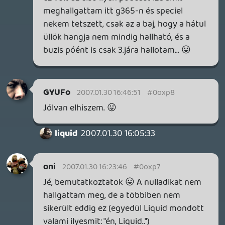
Én valami DVD lejátszós konzolt vinnék és
a Lost összes évadját, azt is ami még meg
sem jelent 🙂 Hátha kapok valami ötletet,
hogyan ússzam meg a dolgot. 🙂 (Meg
aztán bepótolnám lemaradásomat a
sorozatban. Eddig egy negyed részt,
véletlenül láttam belőle 😛 ).
Project1083
2007.01.30 15:28:42
Project1083
2007.01.30 15:28:42
#0oxow
Ok,akkor i'll change the subject.)
Lakatlan szigetre mondjuk en vinnek egy
handheldet,egy napelemes ds-t:) valami
platformal amivel jo sokaig el lehet
szoszolni,mondjuk a mario64et.Ezenkivul
vinnek meg 25 faktoru babaolajat es azzal
kenetnem a hatam a benszulottekel.Meg
magamal vinnem csomit hogy ne
idegesitsen itt tovabb senkit.:P