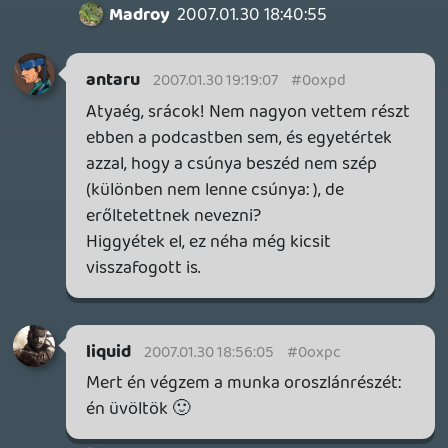
is ideje lenne mar Magyarorszagra eljutni.
manga02
2007.01.30 15:41:39
drag
2007.01.30 16:03:02
#0oxp3
Téged meg a Rockstar, egál. 🙂
GYUFo
2007.01.30 16:01:22
GYUFo
2007.01.30 16:01:22
#0oxp2
liquidet pénzeli az MS, tuti nem olyan jó a
Crackdown. 😛
Jackal
2007.01.30 15:53:05
#0oxp1
LOL egy nagycsöcsű szőkére barnára
világos barnára gondolok nimfomán
hajlamokkal te 😃
Lavitz
2007.01.30 15:52:20