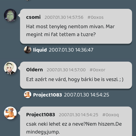
10 órája
2
THQ NORDIC ÚJDONSÁGOK – EZ TÖRTÉNT PÉNTEKEN
THQ Nordic Digital Showcase összefoglaló.
14 órája
4
GTA A NETFLIXEN – EZ TÖRTÉNT CSÜTÖRTÖKÖN
Továbbá: Warrior Cats: Clans of the Forest, Onimusha:
Way of the Sword, TOEM 2, Quake remaster.
1 napja
9
SENARA: THE SACRAMENT
TESZT
Szektások, mélytengeri rémek és egy realisztikus
óceánjáró. A SENARA-ban első pillantásra minden
megvan, ami a sikerhez kell, ez az összkép azonban
becsapós.
2 napja
5
MEGJELENÉSI DÁTUMOK NAPJA – EZ TÖRTÉNT SZERDÁN
Benne: Isle of Reveries, Beaten Path, Moonlighter 2: The