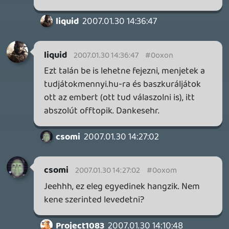
4 napja
7
IAN LIVINGSTONE - A VÉR-SZIGET LABIRINTUSA
KÖNYV
5 napja
2
DENSHATTACK!
TESZT
6 napja
9
A SONY MARAD A TERVNÉL – EZ TÖRTÉNT PÉNTEKEN
Továbbá: CloverPit, Marvel Tokon: Fighting Souls.
7 napja
12