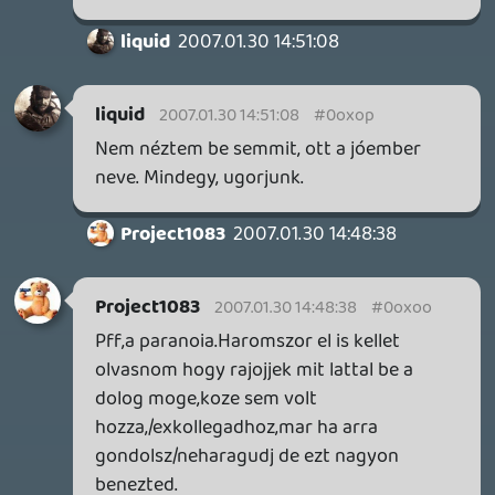
Endless Vault, Fallen Tear: The Ascension.
2 napja
2
CORSAIR CLIPPER PRO MINI 60 - KICSI, DE ERŐS
TESZT
2 napja
5
FIRE EMBLEM: FORTUNE'S WEAVE DIRECT, MAFIA: THE OLD
COUNTRY DLC – EZ TÖRTÉNT KEDDEN
Továbbá: Crimson Moon, The Walking Dead: Streets of
Survival, Endless Legend II.
3 napja
4
GAME PASS: AUGUSZTUS ELSŐ HETEI
A Beast of Reincarnation premier árnyékában ezúttal
inkább a Premium előfizetők könyvtára növekedik majd
a következő néhány napban.
4 napja
7
HETI MEGJELENÉSEK | 2026 #32
PREMIER