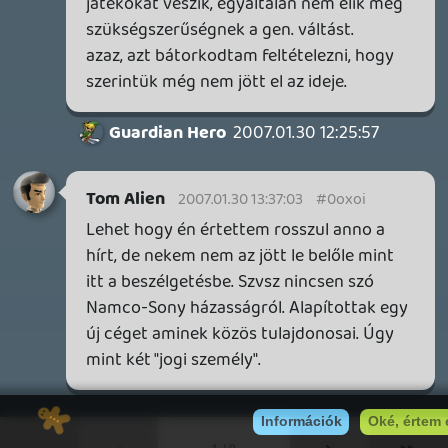
Gaming Fórum
|
Offtopic Fórum
RSS
|
Blog RSS
|
Podcast RSS
|
Instagram
|
Youtube
|
Facebook
|
Twitter
|
Patreon