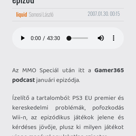
Az MMO Speciál után itt a
Gamer365
podcast
januári epizódja.
Ízelítő a tartalomból: PS3 EU premier és
kereskedelmi problémák, pofozkodás
Wii-n, az epizódikus játékok jelene és
kérdéses jövője, plusz ki milyen játékot
vinne magával egy lakatlan szigetre...
Formátum: mp3, hossz: nagyjából
háromnegyed óra. Egy kattintás után
szipkázható a mágikus audio-matéria.
Alternatív megoldás, türelmetleneknek,
direkt stream az alant fickándozó
kezelőfelület segítségével:
**[download:4331]>> GAMER365