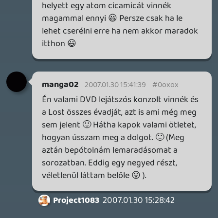
Guardian Hero
2007.01.30 14:10:10
#0oxok
értem 🙂
igazából a hétvégi fifásoknak és
enefesezőknek bőven jó még a PS2 évekig
(amíg jön rá fifa meg enefes), de akik
többet játszanak, azoknak már most is
nyújt annyit a nextgen, ami indokolja a
váltást
a PS2-re jön még 1-2 jó cím, de a 2. már pl.
nem tudom mi 😃 az aktív játékosbázis
már elkezdte az átvándorálst nextgenre,
és ez a folyamat egyre gyorsulni fog
Gaben
2007.01.30 14:03:09
Gaben
2007.01.30 14:03:09
#0oxoj
na tessék...
-az idézőjel és a 😛 az igzes
megnevezésnél pont annak a