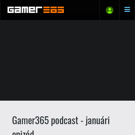
Gamer365 podcast - januári
epizód
liquid
Somosi László
2007.01.30. 00:15