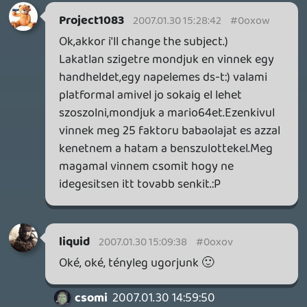
kifigurázására hivatott, aki / akik így hív
engem / minket. spec. én pont lesz*rom,
kinek, milyen konzolja van.
-egyáltalán nem azt akartam mondani,
hogy az új geneáció nem képvisel
magasabb technikai szinvonalat, sőt szvsz
nagyon is itt volt az ideje. csak
eljátszottam a gondolattal, hogy ha ilyen
veszettül mgy a ps2, ilyen jól kinéző
játékok jelennek meg rá, mint a god of war,
akkor azok, akik a gépet és ezeket a
játékokat veszik, egyáltalán nem élik meg
szükségszerűségnek a gen. váltást.
azaz, azt bátorkodtam feltételezni, hogy
szerintük még nem jött el az ideje.
Guardian Hero
2007.01.30 12:25:57
Tom Alien
2007.01.30 13:37:03
#0oxoi
Lehet hogy én értettem rosszul anno a
hírt, de nekem nem az jött le belőle mint