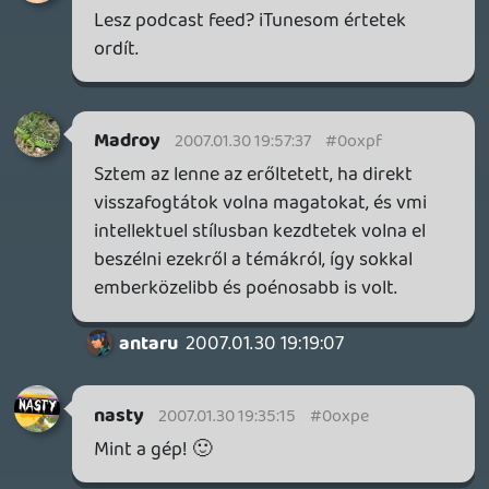
liquid
2007.01.30 16:05:33
liquid
2007.01.30 16:05:33
#0oxp5
Crackdown qrvajoo. Nagyon nem GTA,
annyi a közös bennük, hogy nagy,
szabadon bejárható város. Szóval nem
direkt konkurenciája a drágaszágodnak...
🙂
GYUFo
2007.01.30 16:01:22
Project1083
2007.01.30 16:03:13
#0oxp4
Ki mondta hogy a lakatlan szigeten van
aram,hm?Vagy a benszulottek kint alnak
egy poznaval es varjak hogy bele csapjon a
villam?:)Ugyhogy asztali konzol
ugrott.Egyebkent en meg egy reszt sem
lattam a lost bol,nincs nagyon idom
sorozatot nezni.Egyedul az Entourage
HBO sorozatot nezem,azt szeretem,annak