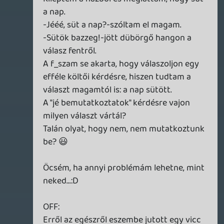
szekérről.
-Te tudsz beszélni?! Ezt nem gondoltam
volna!-mondta az öreg.
-Hát én sem..-mondta a szekér. :D:D:D
oni
2007.01.31 18:33:02
liquid
2007.01.31 18:37:25
#0oxps
Aha. Semmi sértőt nem láttunk benne, és
tudtunk róla, hogy az előzőben nem
mutatkoztunk be. Ügyeltünk rá, hogy
most megtörténjen.
oni
2007.01.31 18:33:02
oni
2007.01.31 18:33:02
#0oxpr
Ne hülyéskedj! Dehogy is! Csak úgy tűnt
ez így természetes nektek (szóra sem
érdemes). És furcsáltam, hogy a podcast
szereplői közül valahogy senki nem vett
magára egy ilyen általában sokaknak sértő