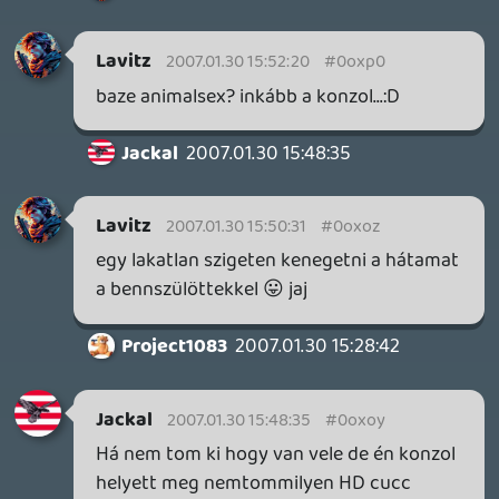
csomi
2007.01.30 14:27:02
#0oxom
Jeehhh, ez eleg egyedinek hangzik. Nem
kene szerinted levedetni?
Project1083
2007.01.30 14:10:48
Project1083
2007.01.30 14:10:48
#0oxol
Konzol szappanopera?Az nagyon betyar
lenne.:D
"A kovetkezo reszben pedig kiderul
fohosunk Berenyi Dzsojsztik/baratoknak
csak Dzson/,sikeresen veszi e a buktatokat
a poligontengerben,vajon sikerul e 60as
szintu ultrageeke valnia ezzel
megvalositva gyerekori almat,vagy
megmarad nevtelen 20as szintu kis
senkinek,akinek van elete,es a falhoz
bassza a joyt ha nunit lat?":) Stay Toon.
csomi
2007.01.30 11:44:13