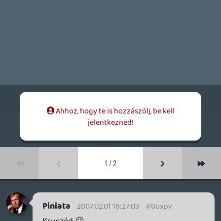
Kruszéd 😉
bixiboy
2007.02.01 16:11:19
#0oxpu
😃
én még mindig ezen a podcaston röhögök:
szaturációs pont - mondtam, hogy ne
káromkodj 😃 meg egymillió Splinter Cell,
mindenhonnan Sam Fihser kukucsál..LOL
😃
antaru
2007.01.31 21:04:16
antaru
2007.01.31 21:04:16
#0oxpt
Ma felkeltem és elindultam vásárolni.
Kiléptem a házból és megláttam, hogy süt
a nap.
-Jééé, süt a nap?-szóltam el magam.
-Sütök bazzeg!-jött dübörgő hangon a
válasz fentről.