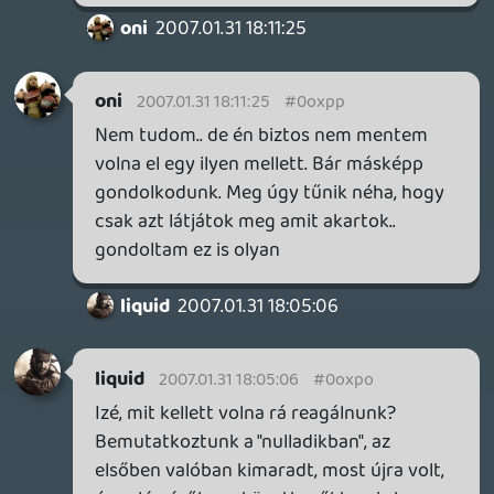
van egy proli, olcsó és óriási kínálattal
rendelkező gépe, és egy abszolút high-
tech csúcskonzolja, meg egy
handheldje..mi ez, ha nem uralja a piacot?
most még ebből, idővel abból fog fogyni
több, és így keresztülvészeli ezt az
időszakot..nem jól látom?
oni
2007.01.30 21:53:32
#0oxpk
Vicces, hogy pont egy kiskölök van a hír
mellett
Oldern
2007.01.30 21:02:40
#0oxpj
Én ettől a kérdéskörtől elhatárolódom : )
Madroy
2007.01.30 18:40:55
liquid
2007.01.30 20:17:17
#0oxpi
Lesz