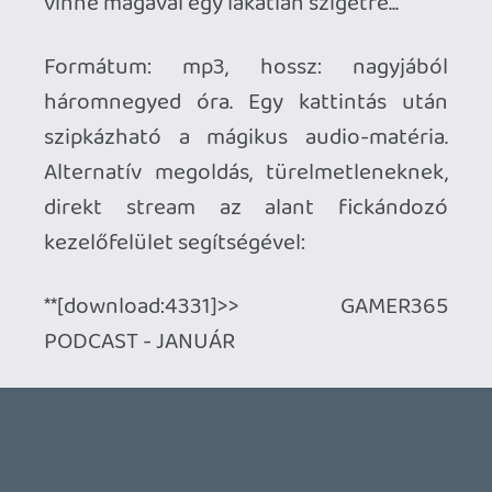
PODCAST - JANUÁR
Ahhoz, hogy te is hozzászólj, be kell
jelentkezned!
1 / 2
Piniata
2007.02.01 16:27:03
#0oxpv