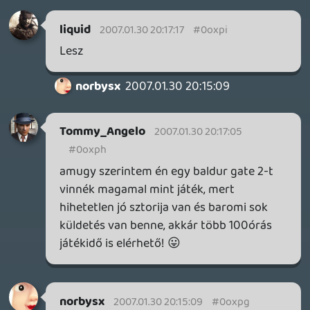
üllök hangja nem mindig hallható, és a
buzis póént is csak 3.jára hallotam... 😛
GYUFo
2007.01.30 16:46:51
#0oxp8
Jólvan elhiszem. 😛
liquid
2007.01.30 16:05:33
oni
2007.01.30 16:23:46
#0oxp7
Jé, bemutatkoztatok 😛 A nulladikat nem
hallgattam meg, de a többiben nem
sikerült eddig ez (egyedül Liquid mondott
valami ilyesmit: "én, Liquid..")
manga02
2007.01.30 16:17:03
#0oxp6
Ne feledjük: Míg a GTA-ban beszállunk az
autóba és vezetjük, addig a Crackdown-
ban arrébb rugdossuk vagy eldobáljuk azt
😃 Ez se egy elhanyagolható különbség. 🙂