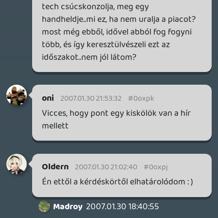
Mert én végzem a munka oroszlánrészét:
én üvöltök 🙂
Madroy
2007.01.30 18:39:30
Madroy
2007.01.30 18:40:55
#0oxpb
Amúgy yoshit tényleg meg lehet kúrni? :)))
2007.01.30 18:39:30
#0oxpa
Liquiden kívül mindenki elég halkan
beszélt, viszont ő rendesen szétordította a
mikrofont:)), máskor szólj rá a kollégákra,
hogy kicsit hagosabban, még Oldern egész
hallható volt.
Tommy_Angelo
2007.01.30 17:54:26
#0oxp9
ez volt az első ilyen podcast izé amit
meghallgattam itt g365-n és speciel
nekem tetszett, csak az a baj, hogy a hátul