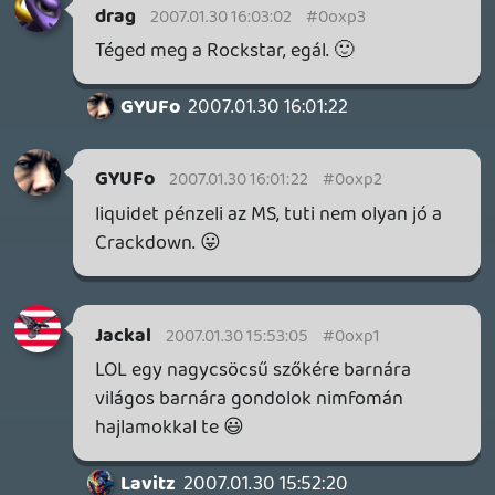
neve. Mindegy, ugorjunk.
Project1083
2007.01.30 14:48:38
Project1083
2007.01.30 14:48:38
#0oxoo
Pff,a paranoia.Haromszor el is kellet
olvasnom hogy rajojjek mit lattal be a
dolog moge,koze sem volt
hozza,/exkollegadhoz,mar ha arra
gondolsz/neharagudj de ezt nagyon
benezted.
liquid
2007.01.30 14:36:47
liquid
2007.01.30 14:36:47
#0oxon
Ezt talán be is lehetne fejezni, menjetek a
tudjátokmennyi.hu-ra és baszkuráljátok
ott az embert (ott tud válaszolni is), itt
abszolút offtopik. Dankesehr.
csomi
2007.01.30 14:27:02