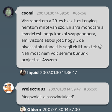
itt a beszélgetésbe. Szvsz nincsen szó
Namco-Sony házasságról. Alapítottak egy
új céget aminek közös tulajdonosai. Úgy
mint két "jogi személy".
Információk
Oké, értem és elfogadom!
1 / 2
DOOM: THE DARK AGES - REVELATIONS DLC
TESZT