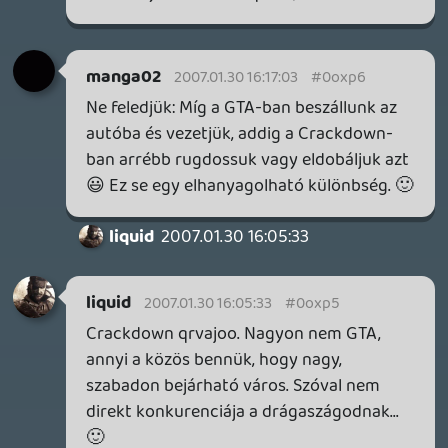
liquid
2007.01.30 15:09:38
#0oxov
Oké, oké, tényleg ugorjunk 🙂
csomi
2007.01.30 14:59:50
csomi
2007.01.30 14:59:50
#0oxou
Visszaneztem a 29-es hzsz-t es tenyleg
nemtom mirol van szo. En arra mondtam a
levedetest, hogy konzol szappanopera,
ami viszont abbol jott, hogy ... de
olvassatok utana ti is segitek itt nektek 😉.
Nah most nem volt semmi bununk
projecttel. Asszem.
liquid
2007.01.30 14:36:47
Project1083
2007.01.30 14:59:47
#0oxot
Megszolalt a rosszindulat.:P
Oldern
2007.01.30 14:57:00