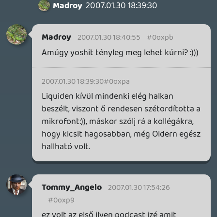
Lavitz
2007.01.30 15:52:20
#0oxp0
baze animalsex? inkább a konzol...:D
Jackal
2007.01.30 15:48:35
Lavitz
2007.01.30 15:50:31
#0oxoz
egy lakatlan szigeten kenegetni a hátamat
a bennszülöttekkel 😛 jaj
Project1083
2007.01.30 15:28:42
Jackal
2007.01.30 15:48:35
#0oxoy
Há nem tom ki hogy van vele de én konzol
helyett meg nemtommilyen HD cucc
helyett egy atom cicamicát vinnék
magammal ennyi 😃 Persze csak ha le
lehet cserélni erre ha nem akkor maradok
itthon 😃
manga02
2007.01.30 15:41:39
#0oxox