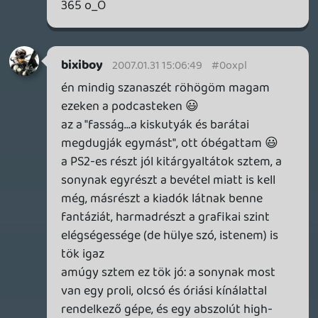
beszélni ezekről a témákról, így sokkal
emberközelibb és poénosabb is volt.
antaru
2007.01.30 19:19:07
nasty
2007.01.30 19:35:15
#0oxpe
Mint a gép! 🙂
Madroy
2007.01.30 18:40:55
antaru
2007.01.30 19:19:07
#0oxpd
Atyaég, srácok! Nem nagyon vettem részt
ebben a podcastben sem, és egyetértek
azzal, hogy a csúnya beszéd nem szép
(különben nem lenne csúnya: ), de
erőltetettnek nevezni?
Higgyétek el, ez néha még kicsit
visszafogott is.
liquid
2007.01.30 18:56:05
#0oxpc