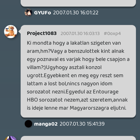
csomi
2007.01.30 14:57:56
#0oxos
Hat most tenyleg nemtom mivan. Mar
megint mi fat tettem a tuzre?
liquid
2007.01.30 14:36:47
Oldern
2007.01.30 14:57:00
#0oxor
Ezt azért ne várd, hogy bárki be is veszi. ; )
Project1083
2007.01.30 14:54:25
Project1083
2007.01.30 14:54:25
#0oxoq
csak neki lehet ez a neve?Nem hiszem.De
mindegy,jump.
liquid
2007.01.30 14:51:08
liquid
2007.01.30 14:51:08
#0oxop
Nem néztem be semmit, ott a jóember