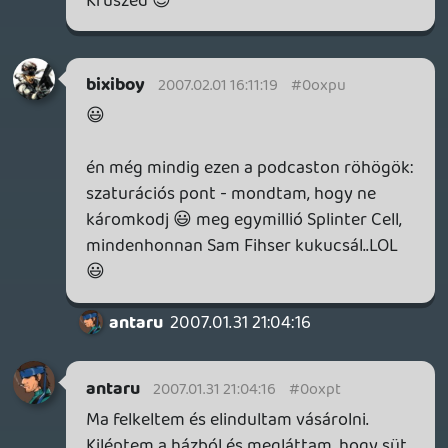
A f_szam se akarta, hogy válaszoljon egy
efféle költői kérdésre, hiszen tudtam a
választ magamtól is: a nap sütött.
A "jé bemutatkoztatok" kérdésre vajon
milyen választ vártál?
Talán olyat, hogy nem, nem mutatkoztunk
be? 😃
Öcsém, ha annyi problémám lehetne, mint
neked...:D
OFF:
Erről az egészről eszembe jutott egy vicc
is, amit talán még Ghz mesélt egyszer.
Nem pont így volt, de a lényeg át fog jönni:
Megy az öreg székely a szekéren, de az azt
húzó ló egyszer csak megáll.
Az öreg megkérdezi:
-Miért álltál meg ló?
-Miért-miért, hát mert elfáradtam.-
válaszol unottan az állat.
Az öreg meglepetésében majd leugrik a