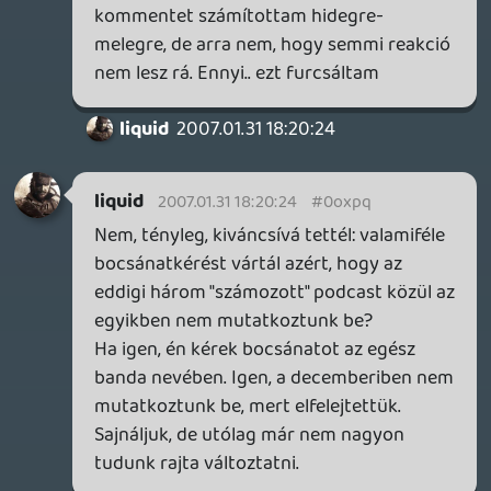
oni
2007.01.31 17:49:21
oni
2007.01.31 17:49:21
#0oxpm
Furcsálom: Írok egy ilyet, hogy " Jé,
bemutatkoztatok" és semmi reakció rá?
Vagy ez természetes? Megjegyezném,
hogy mióta nincs Riker elég érdekes ez a
365 o_O
bixiboy
2007.01.31 15:06:49
#0oxpl
én mindig szanaszét röhögöm magam
ezeken a podcasteken 😃
az a "fasság...a kiskutyák és barátai
megdugják egymást", ott óbégattam 😃
a PS2-es részt jól kitárgyaltátok sztem, a
sonynak egyrészt a bevétel miatt is kell
még, másrészt a kiadók látnak benne
fantáziát, harmadrészt a grafikai szint
elégségessége (de hülye szó, istenem) is
tök igaz
amúgy sztem ez tök jó: a sonynak most