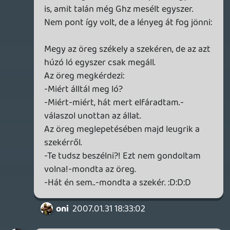
megjegyzést (nem annak szántam
egyébként).. Mikor beírtam azt a
kommentet számítottam hidegre-
melegre, de arra nem, hogy semmi reakció
nem lesz rá. Ennyi.. ezt furcsáltam
liquid
2007.01.31 18:20:24
liquid
2007.01.31 18:20:24
#0oxpq
Nem, tényleg, kiváncsívá tettél: valamiféle
bocsánatkérést vártál azért, hogy az
eddigi három "számozott" podcast közül az
egyikben nem mutatkoztunk be?
Ha igen, én kérek bocsánatot az egész
banda nevében. Igen, a decemberiben nem
mutatkoztunk be, mert elfelejtettük.
Sajnáljuk, de utólag már nem nagyon
tudunk rajta változtatni.
oni
2007.01.31 18:11:25
oni
2007.01.31 18:11:25
#0oxpp