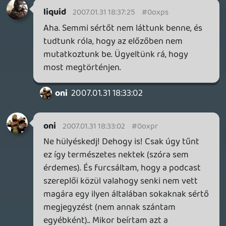
Nem tudom.. de én biztos nem mentem
volna el egy ilyen mellett. Bár másképp
gondolkodunk. Meg úgy tűnik néha, hogy
csak azt látjátok meg amit akartok..
gondoltam ez is olyan
liquid
2007.01.31 18:05:06
liquid
2007.01.31 18:05:06
#0oxpo
Izé, mit kellett volna rá reagálnunk?
Bemutatkoztunk a "nulladikban", az
elsőben valóban kimaradt, most újra volt,
és valószínűleg a következőkben is be
fogunk.
oni
2007.01.31 17:49:21
elvis
2007.01.31 18:04:12
#0oxpn
jé, tényleg bemutatkoztak... mit kellett
volna reagálni rá? 🙂