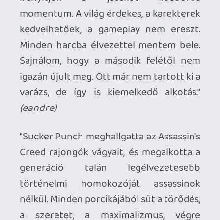
Ezúton is köszönjük mindenkinek, aki
szavazatával hozzájárult a 2020-as
lista létrejöttéhez!
Ahhoz, hogy te is hozzászólj, be kell
jelentkezned!
1 / 2
soliduss
2021.01.02 14:06:50
#1vi98
te miről beszélsz? Egy rakatinyi opció van
a felfedezésre és extra információ
gyűjtésére.
- A városban csak úgy mászkálsz... hallod
,hogy 2 ember beszélget e tegnap esti
bállról... nem feliratozza a játék... de ha ott