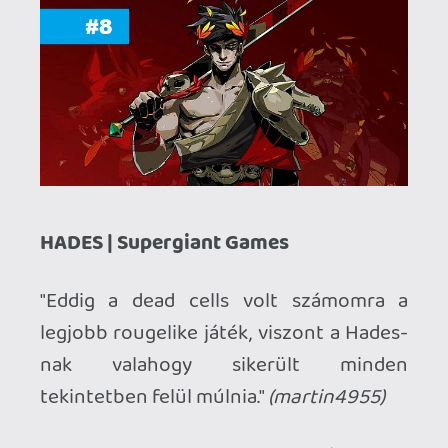
MARVEL'S SPIDER-MAN: MILES
MORALES | Insomniac Games
"Akármennyire is DLC szaga van, többet
képes adni mint néhány teljes árú játék. A
látvány pazar, az akciók nagyon nagyon
látványosak, a szereplők szerethetőek.
Kicsit talán rövid, de kiváló
kikapcsolódás."
(hudra)
"Kicsit DLC szaga van, de elődjéhez
képest szerintem sokat fejlődött.
Harcban nagyon profi, grafikában is
brutál."
(Doma)