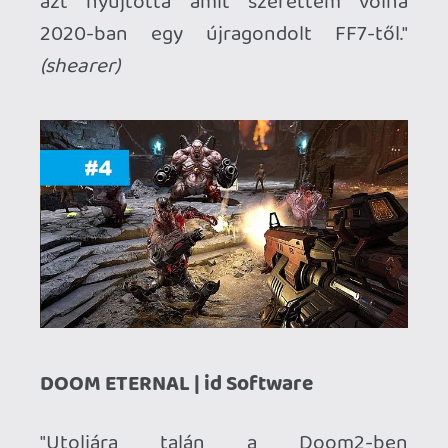
san)
GHOST OF TSUSHIMA | Sucker Punch
Productions
"Az első fele a játéknak minden téren
lenyűgözött. Az első csata ahol az
átvezető videóból észrevétlenül már mi
irányítjuk a játékot libabőrös
momentum. A világ érdekes, a karekterek