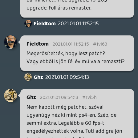
nem?
Középszerű történet? Ahogy vesszük.
Akkor egy Silent Hill sztorija is kabaré? Ott
is a karakterek hozzák a kiemelkedőt,
ahogyan a Tlounál. De egyébként is, nekem
ne mondja senki hogy ez a többrétegű
történetvezetés, ami még az első részhez
is adagol pluszt, egy "középszert" érjen a
millió, full lineáris, egyszerű és primitív
történetű videójátékok világában. Muszáj
megint a Tshushimával példálóznom (mint
nem hivatalos Tlou2 kihívó) de ott pl
rengetegen úgy elfolytak egy
valamennyire érdekes, de semmi extra,
nyugatosított szamurájos sztorin (hogy
mennyire semmi köze nincs Kurosawához,
arról már ne is beszéljünk), hogy már az én
pofám égett, miközben a Tlou történetét
hordták le a sárga földig.
TheReturnOfDVM
2020.12.31 14:10:22