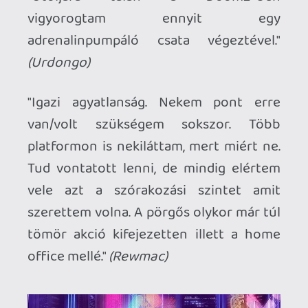
kedvelhetőek, a gameplay nem ereszt.
Minden harcba élvezettel mentem bele.
Sajnálom, hogy a második felétől nem
igazán újult meg. Ott már nem tartott ki a
varázs, de így is kiemelkedő alkotás."
(eandre)
"Sucker Punch meghallgatta az Assassin's
Creed rajongók vágyait, és megalkotta a
generáció talán legélvezetesebb
történelmi homokozóját assassinok
nélkül. Minden porcikájából süt a törődés,
a szeretet, a maximalizmus, végre
kalandozhatunk a régóta vágyott
helyszínen és korszakban."
(p34c3)
"Ennél szamurájosabb-japánosabb
élményt én még nem kaptam semmitől..
Könnyesre hatódtam többször is.."