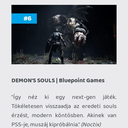
Szerintem abszolút, nekem kábé pont
azt nyújtotta amit szerettem volna
2020-ban egy újragondolt FF7-től."
(shearer)
DOOM ETERNAL | id Software
"Utoljára talán a Doom2-ben
vigyorogtam ennyit egy
adrenalinpumpáló csata végeztével."