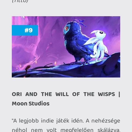
"Mert a legcsodálatosabb mese, amit
valaha átéltem. Mert gyönyörű és
hibátlan JÁTÉK. Mert egy darabka
gyermekkor. Amikor Commodore-on és
Amigán toltuk a azokat a varázslatos,
villogó játékokat az agyunk, a fantáziánk
ilyenre egészítette ki a látottakat. Ezt
képzeltük el."
(Saya)
HADES | Supergiant Games