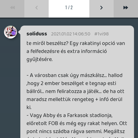
Zargul
2020.12.31 16:29:55
#1vi3r
Biztos kiesett nálam de a példádra nem
emlékszem, hogy bármilyen kontextusban
is lett volna a játékban. Továbbra is csak
azt tudom mondani, hogy ez a
videojátékok kereteiből fakadó probléma.
Már egy GTA-t is előlehetne venni ennyi
erővel, hogy lemészárolják a fél várost,
pedig azok nehézsúlyú bűnözők. Minden
Tlou-s cselekmény meg van támogatva
motivációval, olyan soha nincs hogy csak
úgy poénból elkezd valaki mészárolni...
Amúgy meg nem feltétlenül kell ölni a
játékban, főleg legnehezebb fokozaton kell
kikerülni az emberkéket és a következő
szakaszt jelentő ajtón átjutni. 🙂
Ghz
2020.12.31 14:30:51
TheReturnOfDVM
2020.12.31 16:13:13