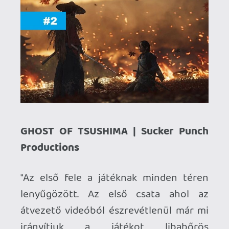
érdemes sokat beszélni mert a
végletekig tökéletes. A történet pedig
egy érzelmi hullámvasút, és én nagyon
durván felültem rá. Nem gondoltam hogy
egy játék képes lesz ilyen érzelmeket
kiváltani. És ezért egyértelműen az év
játéka."
(kompedli)
"A prezentáció makulátlan, a sztori
emberi és magával ragadó, emelett olyan
témákat boncolgat amiről a blockbuster
játékipar jobbára hallani sem mer, így
könnyen háttérbe szorul, hogy az
előzménnyel ellentétben ez játékként is
élvonalbeli, egy izgalmas akciómozi a
gyengébb pillanataiban, amikor beindul
pedig a zsáner egyik ékköve."
(priewoferdc)