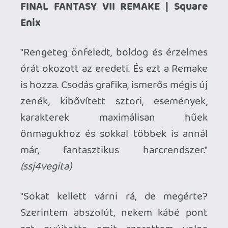
CYBERPUNK 2077 | CD Projekt RED
"Szögezzük le az elején, a játék közel sem
tökéletes, de olyan atmoszférával bír a
város, a karakterek, hogy menthetetlenül
berántják az arra nyitottakat."
(Ra1D3n)
"Eredetileg egy hatalmas sci-fi eposszal
számoltam, azonban nem lett más belőle
mint egy befejezetlen borderlands klón
megfűszerezve egy kellően élvezetes
valamint összetett NPC karakterekkel és
egy majdnem tökéletes, rendkívül ötletes
fejlődési rendszerrel."
(frg_dnl)
"Mert bármennyire is botrányos
technikailag, azért ott van benne az
isteni rpg szikra, és végre szárnyas
fejvadásznak érezhetem magamat!"
(Ryo