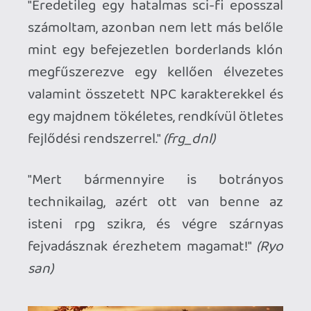
"Elementáris erejű érzelmi hullámvasút,
soha nem tudott még így rángatni
magával egy játék. Bizonyos pontokon le
kellett tennem mert annyira megterhelő
volt (űrhajós jelenet, főleg rád gondolok),
máskor gyomorideggel haladtam előre,
hogy most mégis mi fog történni. "
(Zargul)
"Nem csak az év játéka, de a generáció
játéka is egyben számomra. Teljesen
kimaxolták a műfajt. Amivel többet tud
nyújtani egy videójáték, mint egy film
vagy könyv azt itt sikerült maximálisan
megragadniuk a készítőknek. Kötelező
darab."
(Tom)
"A játék technikai oldaláról nem is