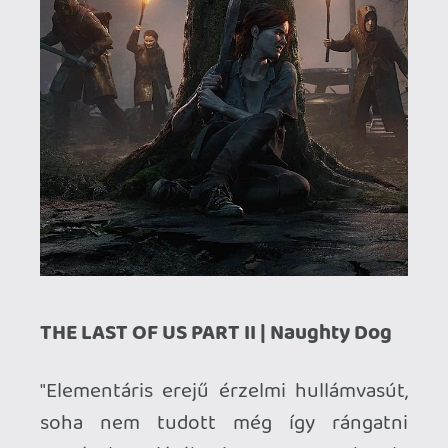
Nem mellesleg igen jól tartja a használt
árát, már, már, Nintendo Stuff dejavu..
p34c3
2020.12.30 19:22:22
Laza
2021.01.01 13:27:26
#1vi6c
Nálam nagyon az év végére maradt a
TLoU2, most decemberben fejeztem be.
Előtte sok minden másra is rámondtam
volna a GOTY-t, de örülök, hogy nem így
lett. Egy végletekig kimaximalizált sztori,
játékmenet, mindez 30+ órában, ami
tényleg hagyott időt kibontakozni és
minden oldaláról bemutatni a játékot. A 2.
helyezettel is maximálisan egyetértek,
mind a két játék brutál generáció zárás ...
de az új generáció nyitócímeiként is
megállták volna a helyüket.
Ghz
2021.01.01 12:42:05
#1vi67
Jó kérdés, csak tippeltem a patchet