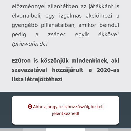
kompedli
2020.12.31 18:47:32
#1vi3y
Elég vicces olvasni hogy a legtöbb
komment a Tlou2 brutalitásáról szól. Nem
is értem mi ezzel a probléma, ez is olyan
hogy van akinek bejön van akinek nem. De
nem lehet elvitatni a játék érdemeit, ami
messze túlmutat az erőszakon. Nyilván a
történet is elég megosztó, ezért sokaknak
nem tetszik, ezt is megértem. Nekem
pl.semmi bajom vele, mert amennyi
témában már feldolgozták ezt, mindnek
ugyanaz a vége, hogy az ember a
legrosszabb helyzetben is képes egymást
írtani. Sajnos au erőszak ugyanúgy jelen
van ma is a világban, ezért nem is kéne
ezen fenn akadni. Tehát mint játék, a Tlou2
kivételes élmény szvsz, amihez bizony kell
egy szintű érettség, ahogyan azt már
előttem is leírták. Rám konkrétan akkora
hatással volt a végén, amire soha nem
gondoltam volna, hogy játék képes lesz. És
pont ezért zseniális.