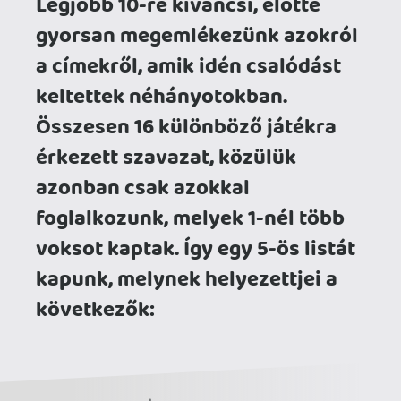
érkezett szavazat, közülük
azonban csak azokkal
foglalkozunk, melyek 1-nél több
voksot kaptak. Így egy 5-ös listát
kapunk, melynek helyezettjei a
következők:
- 5. Doom Eternal
- 4. Final Fantasy VII Remake
- 3. Marvel's Avengers
- 2. The Last of Us Part II
- 1. Cyberpunk 2077
Mindezek után lássuk, hogyan alakult az
élmezőny.