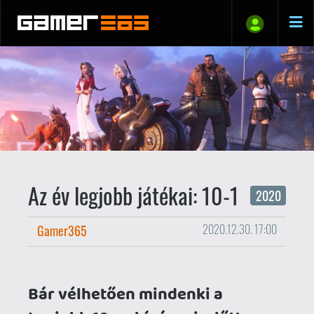
Az év legjobb játékai: 10-1
2020
Gamer365
2020.12.30. 17:00
Bár vélhetően mindenki a
Legjobb 10-re kíváncsi, előtte
gyorsan megemlékezünk azokról
a címekről, amik idén csalódást
keltettek néhányotokban.
Összesen 16 különböző játékra