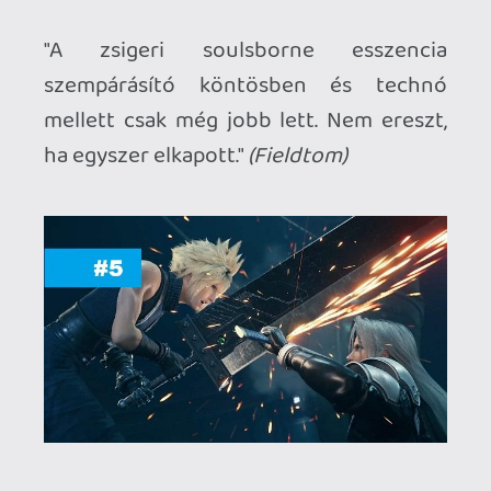
(Urdongo)
"Igazi agyatlanság. Nekem pont erre
van/volt szükségem sokszor. Több
platformon is nekiláttam, mert miért ne.
Tud vontatott lenni, de mindig elértem
vele azt a szórakozási szintet amit
szerettem volna. A pörgős olykor már túl
tömör akció kifejezetten illett a home
office mellé."
(Rewmac)