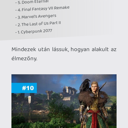
ASSASSIN'S CREED VALHALLA | Ubisoft
Montreal
"Kevésbé zsúfolt lett az Odysseyhez
képest, viszont van elég dolog így is amit
lehet benne csinálni. Kidolgozottabbnak
is tűnik és szerintem remek a
történetvezetés is."
(Gekidou)
"Viking mitológia assassin's creed
formátumban. Nekem ez már elég volt.
Minden percét élveztem és élvezem."