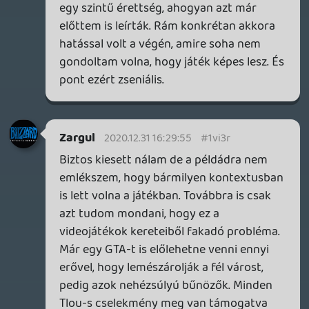
helyezeset, hanem azokra reflektaltam,
amik alapjan ki lett emelve. Nekem 2020-
bol top3-am sincs. De ha jo tortenetet
keresek, jatekokban azt ertekelem, amikor
a medium sajatossagaival elnek (pl. Dark
Souls), es nem onjelolt filmesek
probalkozasat kell neznem.
lacusX
2020.12.31 14:30:47
axl
2020.12.31 14:33:57
#1vi30
i.kym-cdn.com
Ghz
2020.12.31 14:30:51
#1vi2z
Már az is szembe ment. Mert nincs ezzel
baj, csak akkor nyugodtan engedjük el a
realitáshoz való ragaszkodást. Meglátunk
egy randomholttestet egy random
boltban, és majdnem leborul, hogy úristen
micsoda erőszak és brutalítás, majd szét