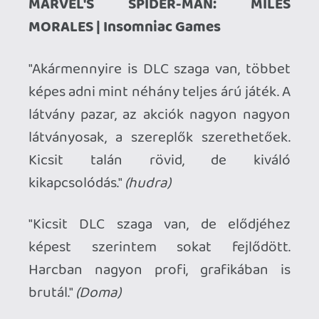
FINAL FANTASY VII REMAKE | Square
Enix
"Rengeteg önfeledt, boldog és érzelmes
órát okozott az eredeti. És ezt a Remake
is hozza. Csodás grafika, ismerős mégis új
zenék, kibővített sztori, események,
karakterek maximálisan hűek
önmagukhoz és sokkal többek is annál
már, fantasztikus harcrendszer."
(ssj4vegita)
"Sokat kellett várni rá, de megérte?