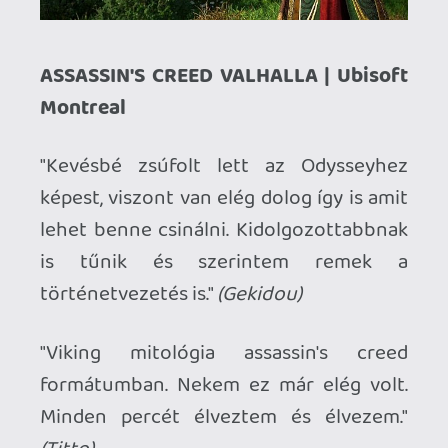
(Titto)
ORI AND THE WILL OF THE WISPS |
Moon Studios
"A legjobb indie játék idén. A nehézsége
néhol nem volt megfelelően skálázva,
viszont itt is ennyiben kb ki is merül a
negatívumok sora, minden más
számomra hibátlan volt."
(Victor1103)