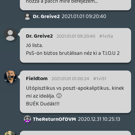
Ghz
2020.12.31 15:39:23
#1vi3e
Amúgy az AI egyáltalán nem annyira buta,
főleg magasabb nehézségen.
Megkockáztatom, hogy a legjobb amit
ebben a stílusban csináltak. Hogy mit
ígértek, meg mit nem, azt nem tudom.
Ezzel a részével nekem semmi bajom.
Rehynn22
2020.12.31 15:31:20
Rehynn22
2020.12.31 15:31:20
#1vi3d
Egyébként a TLOU-ban simán feledtetné a
sztorit, ha végre megcsinálták volna azt az
AI-t és az arra alapuló harcokat, amiket
behazudtak anno az első rész megjelenése
előtt. Na, az feature lett volna. A CG B-
filmnek levés nem az.
Ghz
2020.12.31 14:58:08
#1vi3a
😂