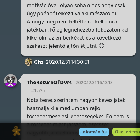
verjük 5 ember fejét a következő sarkon.
Aztán meg mindenféle lelki bajunk van az
átvezetőkben, ok... Nevetséges lesz tőle az
egész. Legalábbis számomra.
Zargul
2020.12.31 14:25:29
lacusX
2020.12.31 14:30:47
#1vi2y
Rendben. Engem egyébként érdekel más
véleménye. Annyira toljátok. Ez B
kategória sztori, semmi fejlődés játékban
sem. Nem érdemli meg a 1. helyezést.
Akkor mi az a kiemelkedő
történetmesélés, miben van kellően mély
jellemábrázolás, fordulat cselekmény,
melyik játék, ami mi játékelemeiben is
innovativ és szerintetek megérdemli az
első helyet?
Komolyan érdekel, mert lehet kimaradt
nekem és pótlom.
TheReturnOfDVM
2020.12.31 14:13:12