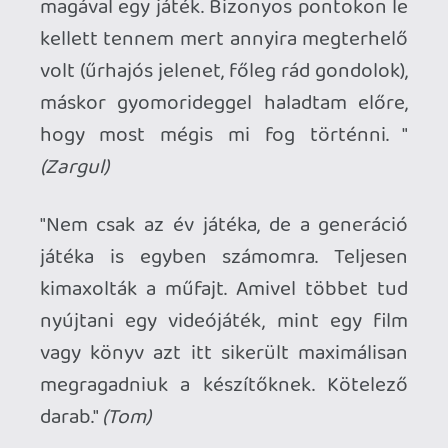
természetesen, mivel a csucsima is
legalább azt megkapta, hogy fusson 60
fpssel. Reménykedem benne, hogy ehhez
is legalább ennyit kapunk és nem valami
fizetős dlc lesz.
Fieldtom
2021.01.01 11:52:15
Jungle
2021.01.01 12:40:49
#1vi66
Nem erősítettek meg semmit, ebből még
bármi lehet... free upgrade, 10-20$
upgrade, full áras remaster.
Fieldtom
2021.01.01 11:52:15
Fieldtom
2021.01.01 11:52:15
#1vi63
Megerősítették, hogy lesz patch?
Vagy ebből is jön fél év múlva a remaszti?
Ghz
2021.01.01 09:54:13