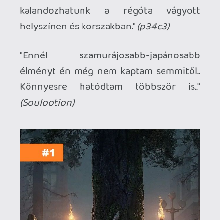
maradsz mellettük rengeteg + infó derül
ki.
- Vagy Abby és a Farkasok stadionja,
előretolt FOB és még egy rakat helyen. Ott
pont nincs szádba rágva semmi. Megáltsz
és halgatózol. Még Many édesapja és Mell
közötti beszélgetés se semmi...
Régóta követem a ténykedéseset és a
kommentjeidet... picit olyan vagy aki a
multban ragadt. Egy far cry-t ne
keverjünk már a ide.... ott kb az első 1
órában kimaxolod a gameplayt.... és ugyan
azt csinálod újra és újra.... itt feljődsz, úgy
eszközöket új taktikákat találhatsz ki. úgy
rémlik pár hete irtad, hogy számomdra
2020 videójáték szempontjából csalódás
volt.... másoknak meg az egyik legdurvább
év. nem vagyunk egyformák ez tény...
TheReturnOfDVM
2020.12.31 16:13:13
sting
2021.01.01 13:51:27
#1vi6f