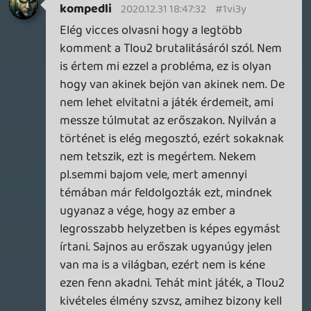
reptile
2020.12.31 14:48:44
reptile
2020.12.31 14:48:44
#1vi36
Teljesen egyetértek. Mint mikor pld egy
rendőrtűzharcból elmenekülsz egy
autóban t-pózolva, és utánad se jönnek. 😃
Ghz
2020.12.31 14:30:51
TheReturnOfDVM
2020.12.31 14:42:42
#1vi33
Az atvezetokben elvarjak, hogy empatizalj
Ellie-vel, gameplayben meg semmiben sem
jobb azoknal, mint akiket megol.
Zargul
2020.12.31 14:25:29
TheReturnOfDVM
2020.12.31 14:38:33
#1vi32
En nem masokkal szemben vitatom a