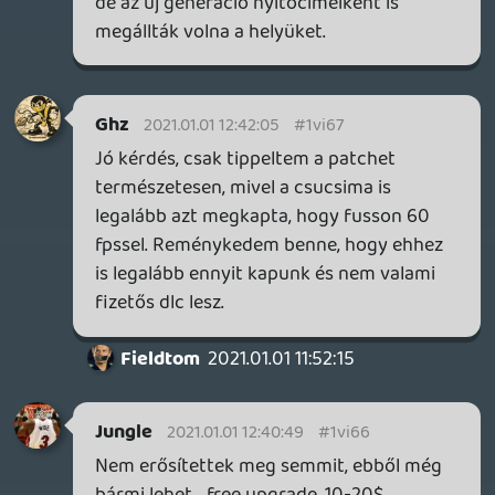
hidegen is hagyott. És ahogy olvastam
még akiknek tetszik azoknak is elég volt
egyszer.
lacusX
2020.12.31 12:47:13
bence91
2020.12.31 16:06:56
#1vi3j
Szerintem a Hades mindkettőt lazán elveri
😛
Amúgy nagyon örülök hogy benne van a
top 10-ben 🙂
igni
2020.12.31 14:19:03
Zargul
2020.12.31 15:52:37
#1vi3h
Érdekes, számomra sokadik dolog ami
eszembe jut róla. Mármint kell az erőszak a
sztorihoz, hogy a megfelelő hangulatot el
tudja érni, de nem gondolnám hogy ezt
ennyire ki kéne emelni. Vagy csak azért
mert komolyan veszi magát, a Doom pedig