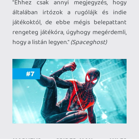
DEMON'S SOULS | Bluepoint Games
"Így néz ki egy next-gen játék.
Tökéletesen visszaadja az eredeti souls
érzést, modern köntösben. Akinek van
PS5-je, muszáj kipróbálnia."
(Noctix)
"A zsigeri soulsborne esszencia
szempárásító köntösben és technó
mellett csak még jobb lett. Nem ereszt,
ha egyszer elkapott."
(Fieldtom)