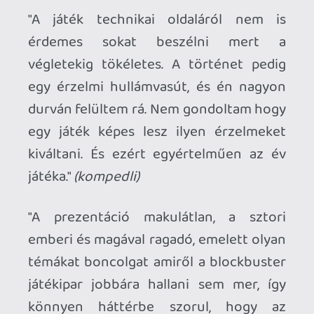
Ghz
2021.01.01 09:54:13
#1vi5h
Nem kapott még patchet, szóval
ugyanúgy néz ki mint ps4-en. Szép, de
semmi extra. Legalább a 60 fps-t
engedélyezhették volna. Tuti addigra jön
hozzá a patch mire befejezem...
Dr. Greive2
2021.01.01 09:20:40
Dr. Greive2
2021.01.01 09:20:40
#1vi5a
Jó lista.
Ps5-ön biztos brutálisan néz ki a T.l.O.U 2
Fieldtom
2021.01.01 01:00:24
#1vi51
Utópisztikus vs poszt-apokaliptikus.. kinek
mi az ideálja. 🙂
BUÉK Dudák!!!
TheReturnOfDVM
2020.12.31 10:25:13