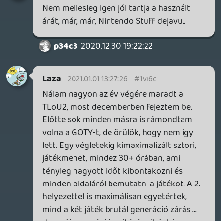
latvany miatt) nagyon nem hasznalja ki,
hogy videojatek.
Zargul
2020.12.31 15:52:37
Zargul
2020.12.31 16:13:02
#1vi3n
Az a része igaz hogy nem jobb azoknál
akiket megöl, így van, de miért kéne ennek
a kettőnek ütnie egymást? Ennyi erővel
akkor minden bosszúsztori egy hülyeség.
TheReturnOfDVM
2020.12.31 14:42:42
shafterhand
2020.12.31 16:12:14
#1vi3m
Nálam a Road film jut eszembe a LOU
után. És pont azért nem is tudom
megkedvelni. Hiába lehet
zseniális,hibátlan10pontos,stb ha akkor a
depressziót az a világ ahol játszódik,hogy
nem is tudnám se átélni, se élvezni. Az első
rész emiatt elég is volt, ez meg már