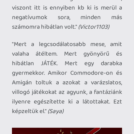
"Eddig a dead cells volt számomra a
legjobb rougelike játék, viszont a Hades-
nak valahogy sikerült minden
tekintetben felül múlnia."
(martin4955)
"Ehhez csak annyi megjegyzés, hogy
általában irtózok a rugólájk és indie
játékoktól, de ebbe mégis belepattant
rengeteg játékóra, úgyhogy megérdemli,
hogy a listán legyen."
(Spaceghost)