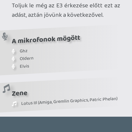
Ahhoz, hogy te is hozzászólj, be kell
jelentkezned!
Necroman Mk2
2021.08.04 21:45:48
#1w9y1
Kis csúszással, de ma sikerült
meghallgatnom. Önmagában nézve jó volt,
de a korábbi adásaitokhoz képest kicsit
vontatottnak éreztem a beszélgetést...