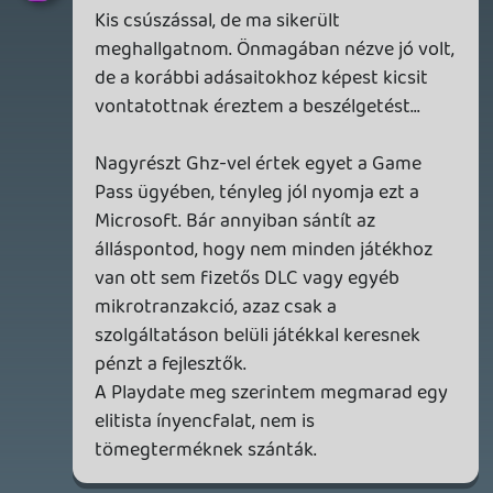
CORSAIR CLIPPER PRO MINI 60 - KICSI, DE ERŐS
TESZT
2 órája
FIRE EMBLEM: FORTUNE'S WEAVE DIRECT, MAFIA: THE OLD
COUNTRY DLC – EZ TÖRTÉNT KEDDEN
Továbbá: Crimson Moon, The Walking Dead: Streets of
Survival, Endless Legend II.
19 órája
3
GAME PASS: AUGUSZTUS ELSŐ HETEI
A Beast of Reincarnation premier árnyékában ezúttal
inkább a Premium előfizetők könyvtára növekedik majd
a következő néhány napban.
1 napja
7
HETI MEGJELENÉSEK | 2026 #32
PREMIER