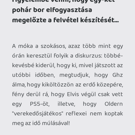
fény derül rá, hogy Elvis végül csak vett
egy PS5-öt, illetve, hogy Oldern
"verekedősjátékos" reflexei nem koptak
meg az idő múlásával!
Toljuk le még az E3 érkezése előtt ezt az
adást, aztán jövünk a következővel.
A mikrofonok mögött
Ghz
Oldern
Elvis
Zene
Lotus III (Amiga, Gremlin Graphics, Patric ​Phelan)