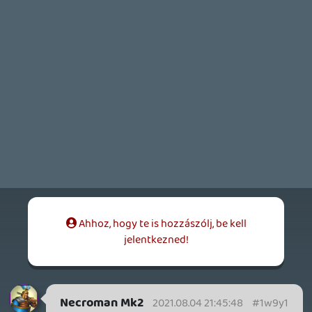
Nagyrészt Ghz-vel értek egyet a Game
Pass ügyében, tényleg jól nyomja ezt a
Microsoft. Bár annyiban sántít az
álláspontod, hogy nem minden játékhoz
van ott sem fizetős DLC vagy egyéb
mikrotranzakció, azaz csak a
szolgáltatáson belüli játékkal keresnek
pénzt a fejlesztők.
A Playdate meg szerintem megmarad egy
elitista ínyencfalat, nem is
tömegterméknek szánták.