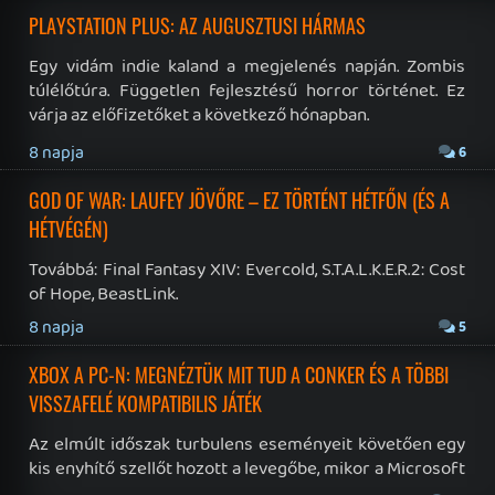
19 éve videójáték minden nap! Copyright 365 Media Kft
Impresszum
|
Hirdetési ajánlatunk
|
Felhasználási feltételek
|
Adatvédelmi elveink
|
Sütik
Hírek
|
Cikkek
|
Podcastok
|
Blogok
|
Gaming Fórum
|
Offtopic Fórum
RSS
|
Blog RSS
|
Podcast RSS
|
Instagram
|
Youtube
|
Facebook
|
Twitter
|
Patreon