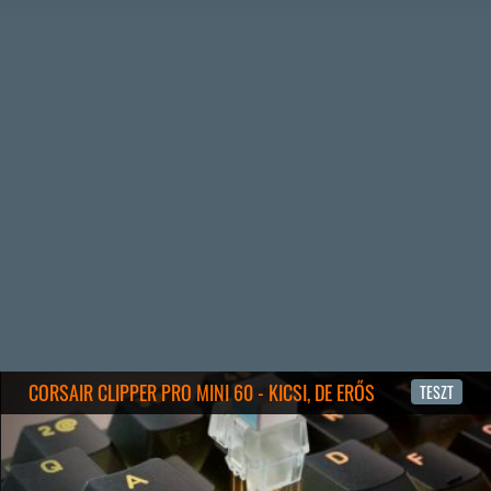
2 napja
7
IAN LIVINGSTONE - A VÉR-SZIGET LABIRINTUSA
KÖNYV
2 napja
2
DENSHATTACK!
TESZT
3 napja
9
A SONY MARAD A TERVNÉL – EZ TÖRTÉNT PÉNTEKEN
Továbbá: CloverPit, Marvel Tokon: Fighting Souls.
4 napja
12