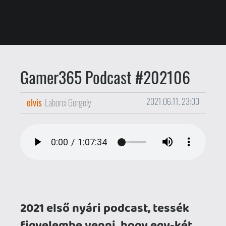
Gamer365 Podcast #202106
elvis
Laborci Gergely
2021.06.11. 23:00
2021 első nyári podcast, tessék
figyelembe venni, hogy egy-két
pohár bor elfogyasztása
megelőzte a felvétel készítését...
A móka a szokásos, azaz több mint egy
órán keresztül folyik a diskurzus: többé-
kevésbé kiderül, hogy ki, mivel játszott az
utóbbi időben, megtudjuk, hogy Ghz
álma, hogy kiköltözzön az erdő közepére,