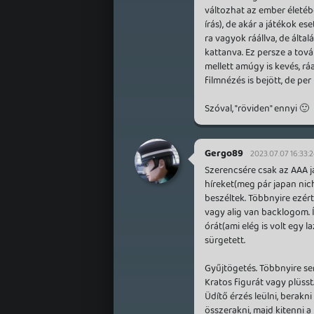
változhat az ember életébe
írás), de akár a játékok e
ra vagyok ráállva, de álta
kattanva. Ez persze a tová
mellett amúgy is kevés, rá
filmnézés is bejött, de per 
Szóval, "röviden" ennyi 🙂
Gergo89
2023.07.07 16:33:
Szerencsére csak az AAA j
híreket(meg pár japan nich
beszéltek. Többnyire ezér
vagy alig van backlogom. 
órát(ami elég is volt egy 
sürgetett.
Gyűjtögetés. Többnyire s
Kratos figurát vagy plüsst.
Üdítő érzés leülni, berakn
összerakni, majd kitenni a 