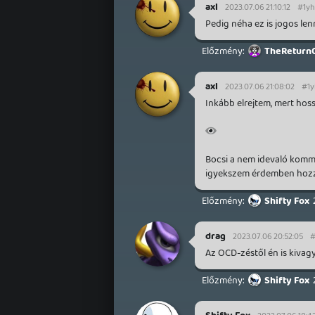
axl
2023.07.06 21:10:12
#1y
Pedig néha ez is jogos len
TheReturn
axl
2023.07.06 21:08:02
#1y
Inkább elrejtem, mert hossz
Bocsi a nem idevaló komm
igyekszem érdemben hozzá
Shifty Fox
drag
2023.07.06 20:52:05
#
Az OCD-zéstől én is kivagy
Shifty Fox