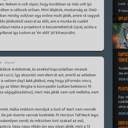
Lost 
n. Nekem is volt olyan, hogy korábban ez más volt (pl.
Never
setében is változik erősen. Mint látjátok, mostanság az OW2-
9 napj
lában mindig volt/van egy online multi játék, amire rá vagyok
SPLAT
bbi játékoktól veszi el az időt, ami a munka és család
adásul mióta a projektort is beüzemeltettük (újra), azóta a
pillanat így tudom az "én időt" jól kihasználni.
9 napj
CAPCO
TÖRTÉ
24
#1yha7
Tovább
átékok érdekelnek, és ezekkel kapcsolatban olvasok
Jay an
é cucc). Így abszolút nem élem át azt, amiről az adásban
No Mor
2026.0
t is vettem day1 AAA játékot, meg hogy jóformán nincs,
Így az Elden Ringbe is könnyedén tudtam beletenni 75
PLAYS
laza végigjátszáshoz), mert más játék nem volt mellette, nem
Egy v
túlélő
várja 
emmit. Hiába imádom mondjuk a God of Wart nem vennék
2026.0
 De pár évente vannak kivételek. Pl. Horizon Tall Neck lego.
i valamilyen zenét, és miközben kint szakad az eső,
GOD O
polcra. Vagy nagy ritkán jön egy olyan játék, mint a 13