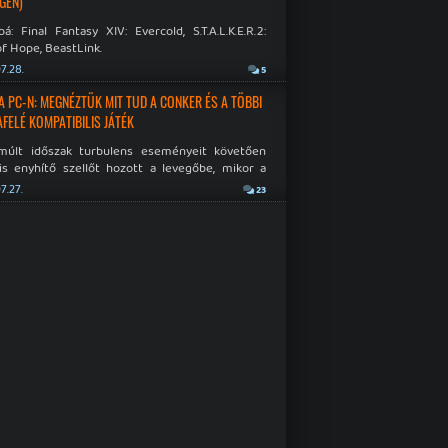
GÉN)
á: Final Fantasy XIV: Evercold, S.T.A.L.K.E.R.2:
f Hope, BeastLink.
7.28.
5
A PC-N: MEGNÉZTÜK MIT TUD A CONKER ÉS A TÖBBI
AFELÉ KOMPATIBILIS JÁTÉK
múlt időszak turbulens eseményeit követően
is enyhítő szellőt hozott a levegőbe, mikor a
oft bejelentette, hogy PC-re is kiterjesztik az
7.27.
23
Original visszafelé kompatibilitást. Lássuk,
 jutottak...