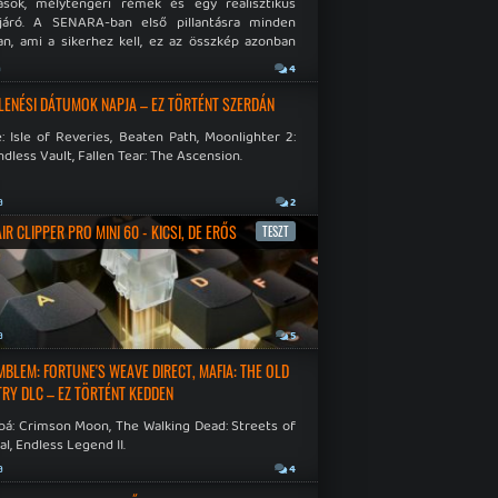
ások, mélytengeri rémek és egy realisztikus
járó. A SENARA-ban első pillantásra minden
n, ami a sikerhez kell, ez az összkép azonban
pós.
a
4
LENÉSI DÁTUMOK NAPJA – EZ TÖRTÉNT SZERDÁN
: Isle of Reveries, Beaten Path, Moonlighter 2:
dless Vault, Fallen Tear: The Ascension.
a
2
R CLIPPER PRO MINI 60 - KICSI, DE ERŐS
TESZT
a
5
EMBLEM: FORTUNE'S WEAVE DIRECT, MAFIA: THE OLD
RY DLC – EZ TÖRTÉNT KEDDEN
bá: Crimson Moon, The Walking Dead: Streets of
al, Endless Legend II.
a
4