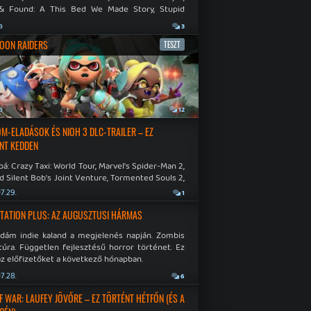
& Found: A This Bed We Made Story, Stupid
 Dies.
a
3
OON RAIDERS
TESZT
a
12
M-ELADÁSOK ÉS NIOH 3 DLC-TRAILER – EZ
NT KEDDEN
á: Crazy Taxi: World Tour, Marvel's Spider-Man 2,
d Silent Bob's Joint Venture, Tormented Souls 2,
e Room in Hell, Slain 2: The Beast Within.
7.29.
1
TATION PLUS: AZ AUGUSZTUSI HÁRMAS
idám indie kaland a megjelenés napján. Zombis
túra. Független fejlesztésű horror történet. Ez
az előfizetőket a következő hónapban.
7.28.
6
F WAR: LAUFEY JÖVŐRE – EZ TÖRTÉNT HÉTFŐN (ÉS A