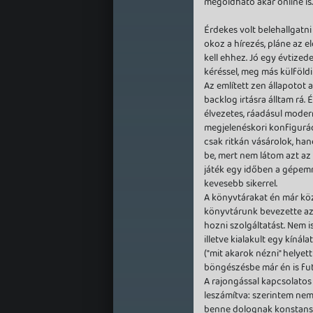
megoldható akár online is.
Érdekes volt belehallgatn
okoz a hírezés, pláne az e
kell ehhez. Jó egy évtize
kéréssel, meg más külföldi
Az említett zen állapotot 
backlog irtásra álltam rá.
élvezetes, ráadásul modern
megjelenéskori konfigurá
csak ritkán vásárolok, ha
be, mert nem látom azt az 
játék egy időben a gépemre
kevesebb sikerrel.
A könyvtárakat én már köz
könyvtárunk bevezette az e
hozni szolgáltatást. Nem i
illetve kialakult egy kínála
("mit akarok nézni" helyett 
böngészésbe már én is fut
A rajongással kapcsolatos
leszámítva: szerintem nem
benne dolognak konstans u