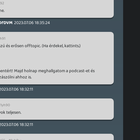
h92
ne.
OfDVM
2023.07.06 18:35:24
h91
ú és erősen offtopic. (Ha érdekel, kattints.)
entért! Majd holnap meghallgatom a podcast-et és
szólni ahhoz is.
2023.07.06 18:32:11
1yh90
ok teljesen.
2023.07.06 18:32:11