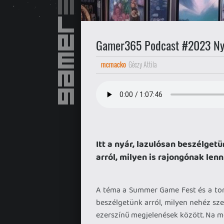
Gamer365 Podcast #2023 Ny
mcmacko
Géczy Attila
Itt a nyár, lazulósan beszélget
arról, milyen is rajongónak lenn
A téma a Summer Game Fest és a tonn
beszélgetünk arról, milyen nehéz sz
ezerszínű megjelenések között. Na me