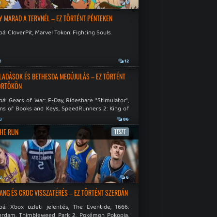
a
9
Y MARAD A TERVNÉL – EZ TÖRTÉNT PÉNTEKEN
á: CloverPit, Marvel Tokon: Fighting Souls.
a
12
LADÁSOK ÉS BETHESDA MEGÚJULÁS – EZ TÖRTÉNT
ÖRTÖKÖN
á: Gears of War: E-Day, Rideshare "Stimulator",
ns of Books and Keys, SpeedRunners 2: King of
.
a
86
THE RUN
TESZT
a
6
NG ÉS CROC VISSZATÉRÉS – EZ TÖRTÉNT SZERDÁN
bá: Xbox üzleti jelentés, The Eventide, 1666:
rdam, Thimbleweed Park 2, Pokémon Pokopia,