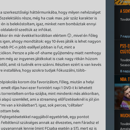
5 napj
A SON
i a szerkesztőségi háttérmunkába, hogy milyen nehézséget
lőszelektálós része, még ha csak max. pár száz karakter is
Tovább
de én is belekóstoltam, igaz, minket nem bombáztak ennyi
 oldalakról szedtük az infókat.
akkor én már évekkel korábban elértem 🙂 , mivel én főleg
7 napj
 És igen, ahogy mondtátok: egy 10 éves játék is lehet nagyon
PS5-E
ebb PC-n jobb eséllyel jobban is fut, mint a
CSÜT
ciókon. Persze a pile-of-shame gyűjtemény miatt nemhogy
nem még az ingyenes játékokat is csak nagy ritkán húzom
Tovább
időt, amit rá tudnék erre szánni. Részben ezért is van kevés
Seaso
Speed
 installálva, hogy azokra tudjak fókuszálni, több-
8 napj
NBA: 
épiskolás korom óta favorizálom, főleg, miután a helyi
melt díjas havi ezer forintért napi 1 DVD-t ki lehetett
s torrenteltem orrba-szájba, mint mindenki más akkoriban,
ti alapú szemlélet, ami a streaming előfizetéseknél is jól jön
"mi van a kínálatban"). Igaz, sok perces, "céltalan"
9 napj
ottam bele.
WUCHA
 fejtegetésetekkel nagyjából egyetértek, egy pontot
 feltétlenül szükséges annak az élvezetes, nem fáradsz el
Továb
gyanannak lennie (mint FCsaba esetén a ST), mert ez is
Amste