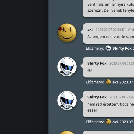
Sentinels, ami annyira k
szerezni. De ilyenek tényl
axl
2023.07.07 07:34:17
#1y
Az engem is zavar, de szim
Shifty Fox
Shifty Fox
2023.07.06 21:33
axl
2023.07.
Shifty Fox
2023.07.06 21:2
nem rád értettem, bocs ha
ezzel.
axl
2023.07.