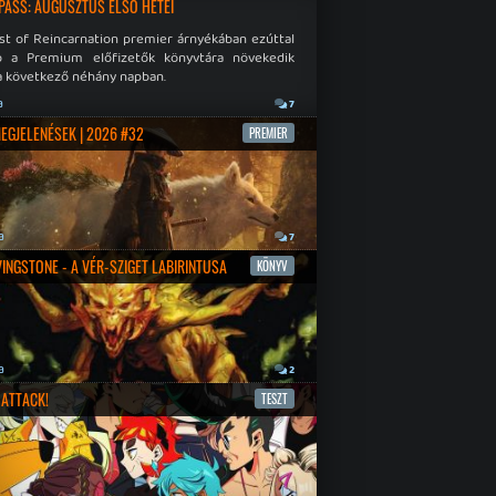
PASS: AUGUSZTUS ELSŐ HETEI
st of Reincarnation premier árnyékában ezúttal
b a Premium előfizetők könyvtára növekedik
a következő néhány napban.
a
7
MEGJELENÉSEK | 2026 #32
PREMIER
a
7
IVINGSTONE - A VÉR-SZIGET LABIRINTUSA
KÖNYV
a
2
ATTACK!
TESZT