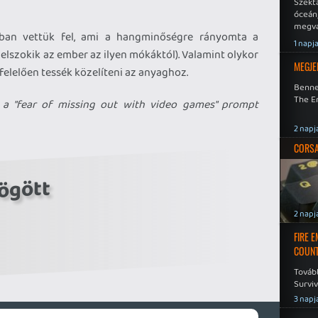
Szekt
óceán
megva
bában vettük fel, ami a hangminőségre rányomta a
becsa
1 napj
lszokik az ember az ilyen mókáktól). Valamint olykor
MEGJE
felelően tessék közelíteni az anyaghoz.
Benne
The En
 a "fear of missing out with video games" prompt
2 napj
CORSAI
ögött
2 napj
FIRE 
COUNT
Továb
Surviv
3 napj