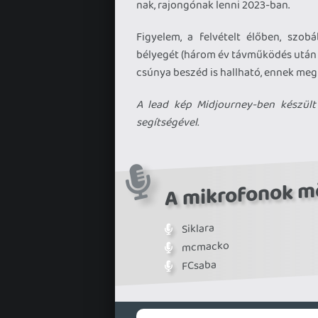
nak, rajongónak lenni 2023-ban.
Figyelem, a felvételt élőben, szo
bélyegét (három év távműködés után e
csúnya beszéd is hallható, ennek meg
A lead kép Midjourney-ben készült
segítségével.
A mikrofonok m
Siklara
mcmacko
FCsaba