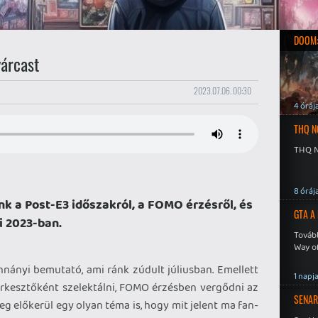
DOOM:
árcast
2023.07.06. 00:30
4 óráj
THQ N
THQ N
8 óráj
ünk a Post-E3 időszakról, a FOMO érzésről, és
GTA A
i 2023-ban.
Tovább
Way o
ányi bemutató, ami ránk zúdult júliusban. Emellett
1 napj
erkesztőként szelektálni, FOMO érzésben vergődni az
SENAR
g előkerül egy olyan téma is, hogy mit jelent ma fan-