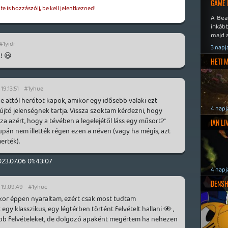
GAME 
e is hozzászólj, be kell jelentkezned!
A Bea
inkáb
majd 
#1yidr
3 napj
! 😃
HETI 
19:13:51
#1yhue
de attól herótot kapok, amikor egy idősebb valaki ezt
4 napj
újtó jelenségnek tartja. Vissza szoktam kérdezni, hogy
a azért, hogy a tévében a legelejétől láss egy műsort?"
IAN L
upán nem illették régen ezen a néven (vagy ha mégis, azt
erték).
23.07.06 01:43:07
4 napj
DENSH
 19:09:49
#1yhuc
ekor éppen nyaraltam, ezért csak most tudtam
 egy klasszikus, egy légtérben történt felvételt hallani
,
ibb felvételeket, de dolgozó apaként megértem ha nehezen