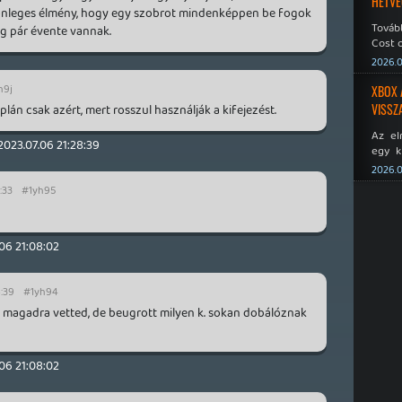
HÉTVÉ
ülönleges élmény, hogy egy szobrot mindenképpen be fogok
Tovább
eg pár évente vannak.
Cost o
2026.0
h9j
XBOX 
VISSZ
plán csak azért, mert rosszul használják a kifejezést.
Az el
2023.07.06 21:28:39
egy k
Micros
2026.0
Xbox 
:33
#1yh95
meddig
06 21:08:02
8:39
#1yh94
 magadra vetted, de beugrott milyen k. sokan dobálóznak
06 21:08:02