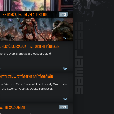
 THE DARK AGES - REVELATIONS DLC
TESZT
a
1
ORDIC ÚJDONSÁGOK – EZ TÖRTÉNT PÉNTEKEN
ordic Digital Showcase összefoglaló.
a
4
 NETFLIXEN – EZ TÖRTÉNT CSÜTÖRTÖKÖN
á: Warrior Cats: Clans of the Forest, Onimusha:
f the Sword, TOEM 2, Quake remaster.
a
9
A: THE SACRAMENT
TESZT