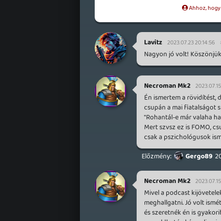
Ahhoz, hogy t
Lavitz
2023.07.23 20:14:56
Nagyon jó volt! Köszönjük
Necroman Mk2
2023.07.15 
Én ismertem a rövidítést, 
csupán a mai fiatalságot s
"Rohantál-e már valaha haz
Mert szvsz ez is FOMO, cs
csak a pszichológusok ism
Gergo89
20
Necroman Mk2
2023.07.15
Mivel a podcast kijövetel
meghallgatni. Jó volt ismét
és szeretnék én is gyakor