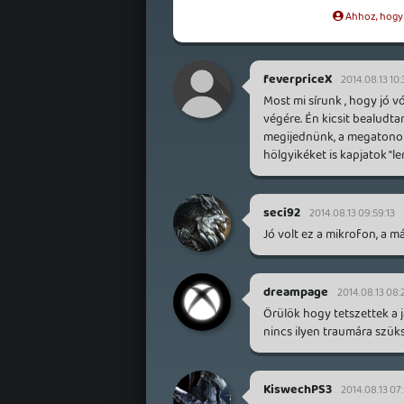
Ahhoz, hogy t
feverpriceX
2014.08.13 10:
Most mi sírunk , hogy jó 
végére. Én kicsit bealudta
megijednünk, a megatonoka
hölgyikéket is kapjatok "le
seci92
2014.08.13 09:59:13
Jó volt ez a mikrofon, a más
dreampage
2014.08.13 08:
Örülök hogy tetszettek a 
nincs ilyen traumára szük
KiswechPS3
2014.08.13 07