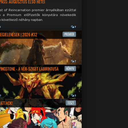
PASS: AUGUSZTUS ELSŐ HETEI
st of Reincarnation premier árnyékában ezúttal
b a Premium előfizetők könyvtára növekedik
a következő néhány napban.
a
7
MEGJELENÉSEK | 2026 #32
PREMIER
a
7
IVINGSTONE - A VÉR-SZIGET LABIRINTUSA
KÖNYV
a
2
ATTACK!
TESZT