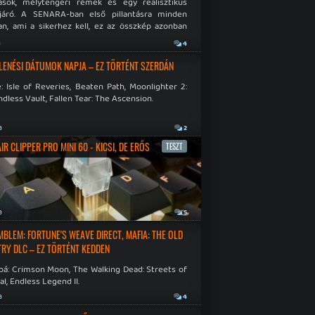
ások, mélytengeri rémek és egy realisztikus
járó. A SENARA-ban első pillantásra minden
n, ami a sikerhez kell, ez az összkép azonban
pós.
a
4
LENÉSI DÁTUMOK NAPJA – EZ TÖRTÉNT SZERDÁN
: Isle of Reveries, Beaten Path, Moonlighter 2:
dless Vault, Fallen Tear: The Ascension.
a
2
R CLIPPER PRO MINI 60 - KICSI, DE ERŐS
TESZT
a
5
EMBLEM: FORTUNE'S WEAVE DIRECT, MAFIA: THE OLD
RY DLC – EZ TÖRTÉNT KEDDEN
bá: Crimson Moon, The Walking Dead: Streets of
al, Endless Legend II.
a
4