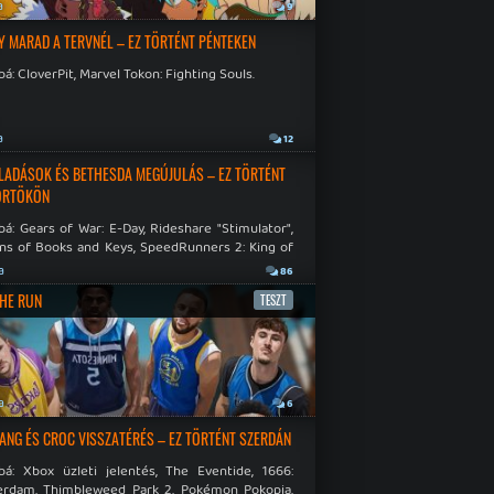
a
9
Y MARAD A TERVNÉL – EZ TÖRTÉNT PÉNTEKEN
á: CloverPit, Marvel Tokon: Fighting Souls.
a
12
LADÁSOK ÉS BETHESDA MEGÚJULÁS – EZ TÖRTÉNT
ÖRTÖKÖN
á: Gears of War: E-Day, Rideshare "Stimulator",
ns of Books and Keys, SpeedRunners 2: King of
.
a
86
THE RUN
TESZT
a
6
NG ÉS CROC VISSZATÉRÉS – EZ TÖRTÉNT SZERDÁN
bá: Xbox üzleti jelentés, The Eventide, 1666:
rdam, Thimbleweed Park 2, Pokémon Pokopia,