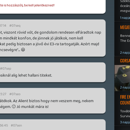
Szekt
e is hozzászólj, be kell jelentkezned!
óceán
megva
becsa
1 napj
37:14
#07seq
MEGJE
vót, viszont rövid vót, de gondolom rendesen elfáradtok nap
Benne
m mindkét konfon, de jönnek jó játékok, nem kell
The En
t pedig biztosan a jövő évi E3-ra tartogatják. Azért majd
ncsevégre"... 😃
2 napj
CORSAI
#07sep
iknál alig lehet hallani titeket.
2 napj
23:27
#07seo
FIRE 
játékok. Az Alient biztos hogy nem veszem meg, nekem
COUNT
ségem. 🙂 Jó munkát mára is!
Továb
Surviv
3 napj
:56:45
#07sen