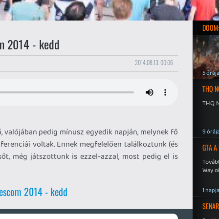
DOOM:
 2014 - kedd
2014.08.13. 00:06
5 óráj
THQ N
THQ N
 valójában pedig mínusz egyedik napján, melynek fő
9 óráj
ferenciái voltak. Ennek megfelelően találkoztunk (és
GTA A
őt, még játszottunk is ezzel-azzal, most pedig el is
Tovább
Way o
escom 2014 - kedd
1 napj
SENAR