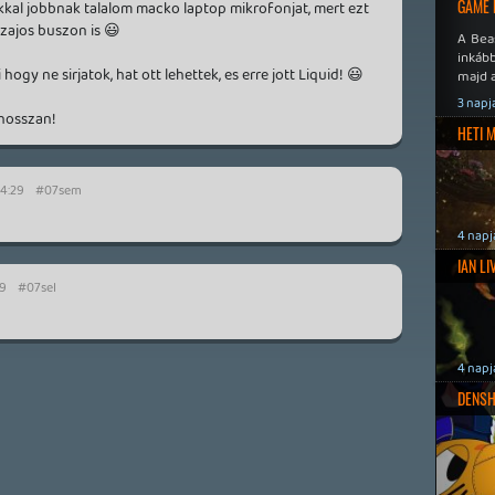
GAME 
okkal jobbnak talalom macko laptop mikrofonjat, mert ezt
 zajos buszon is 😃
A Bea
inkáb
gy ne sirjatok, hat ott lehettek, es erre jott Liquid! 😃
majd 
3 napj
hosszan!
HETI 
04:29
#07sem
4 napj
IAN L
39
#07sel
4 napj
DENSH