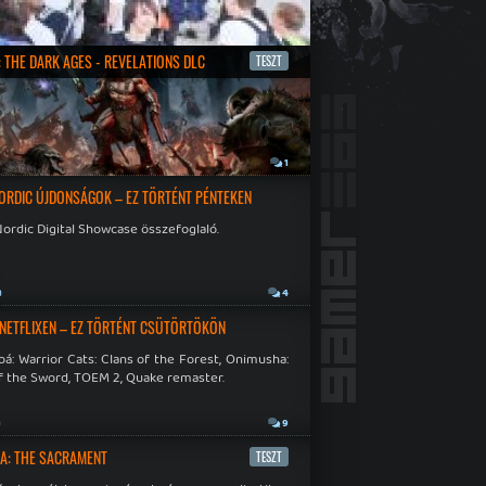
 THE DARK AGES - REVELATIONS DLC
TESZT
a
1
ORDIC ÚJDONSÁGOK – EZ TÖRTÉNT PÉNTEKEN
ordic Digital Showcase összefoglaló.
a
4
 NETFLIXEN – EZ TÖRTÉNT CSÜTÖRTÖKÖN
á: Warrior Cats: Clans of the Forest, Onimusha:
f the Sword, TOEM 2, Quake remaster.
a
9
A: THE SACRAMENT
TESZT