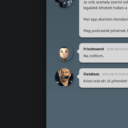
Jo volt, szemely szerint s
legalabb lehetett hallani a
Mar epp akartam mondani ho
Meg podcastek johetnek, 
friedmannt
2014.08.13 01:
Na, indítom..
Fieldtom
2014.08.13 01:00:
Köszi srácok! Jó pihenést!