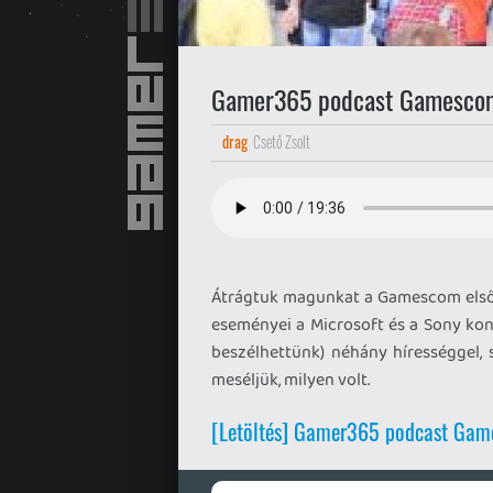
Gamer365 podcast Gamescom
drag
Csető Zsolt
Átrágtuk magunkat a Gamescom első,
eseményei a Microsoft és a Sony kon
beszélhettünk) néhány hírességgel, s
meséljük, milyen volt.
[Letöltés] Gamer365 podcast Gam