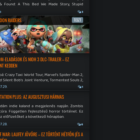
& Found: A This Bed We Made Story, Stupid
 Dies.
a
3
OON RAIDERS
TESZT
7.29.
12
M-ELADÁSOK ÉS NIOH 3 DLC-TRAILER – EZ
NT KEDDEN
á: Crazy Taxi: World Tour, Marvel's Spider-Man 2,
d Silent Bob's Joint Venture, Tormented Souls 2,
e Room in Hell, Slain 2: The Beast Within.
7.29.
1
TATION PLUS: AZ AUGUSZTUSI HÁRMAS
idám indie kaland a megjelenés napján. Zombis
túra. Független fejlesztésű horror történet. Ez
az előfizetőket a következő hónapban.
7.28.
6
F WAR: LAUFEY JÖVŐRE – EZ TÖRTÉNT HÉTFŐN (ÉS A