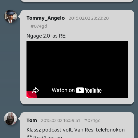
GTA A NETFLIXEN – EZ TÖRTÉNT CSÜTÖRTÖKÖN
Továbbá: Warrior Cats: Clans of the Forest, Onimusha:
Way of the Sword, TOEM 2, Quake remaster.
9 órája
7
SENARA: THE SACRAMENT
TESZT
Szektások, mélytengeri rémek és egy realisztikus
óceánjáró. A SENARA-ban első pillantásra minden
megvan, ami a sikerhez kell, ez az összkép azonban
becsapós.
20 órája
1
MEGJELENÉSI DÁTUMOK NAPJA – EZ TÖRTÉNT SZERDÁN
Benne: Isle of Reveries, Beaten Path, Moonlighter 2: The
Endless Vault, Fallen Tear: The Ascension.
1 napja
2
CORSAIR CLIPPER PRO MINI 60 - KICSI, DE ERŐS
TESZT