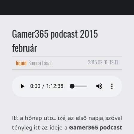
Itt a hónap uto... izé, az első napja, szóval
tényleg itt az ideje a
Gamer365 podcast
új epizódjának. Benne: elég sokat
beszélünk a kurrens játékélményeinkről,
az újrakiadott játékokról, a Windows 10 /
HoloLens bejelentésről és a Resident Evil
sorozatról.
A februári epizód 72 perces, nyomokban
csúnyabeszédet tartalmaz, és a lenti
lejátszó segítségével akár itt helyben is
hallgathatod. Vagy: ott a link, ami
ugyanaz, csak letölthető mp3
formátumban.
Letöltés: Gamer365 podcast 2015