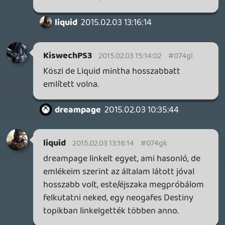
Liquid azt a destinys konspiracios videot
vagy cikkez belinkelned nekem ?:)
Warhawk
2015.02.03 06:51:11
#074gf
gamer365.hu
gabi1818
2015.02.02 23:40:19
gabi1818
2015.02.02 23:40:19
#074ge
srácok melyik trailerben/posteren látható
a ti értékelésetek? 🙂 képet/linket vki
toljon már pls 🙂
Tommy_Angelo
2015.02.02 23:23:20
#074gd
Ngage 2.0-as RE: