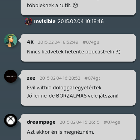
akkor meg utómunkában pl Soundforge-
ban szépen normalizálni lehet mindenki
hangját, és akkor nincs ez a "hirtelen
egyikőtök dobhártyaszaggató lesz"
efektus.
Tommy_Angelo
2015.02.04 09:55:32
#074gp
Pedig Ngage-re még MGS is készült:
Invisible
2015.02.03 13:11:45
keviny
2015.02.04 08:47:34
#074go