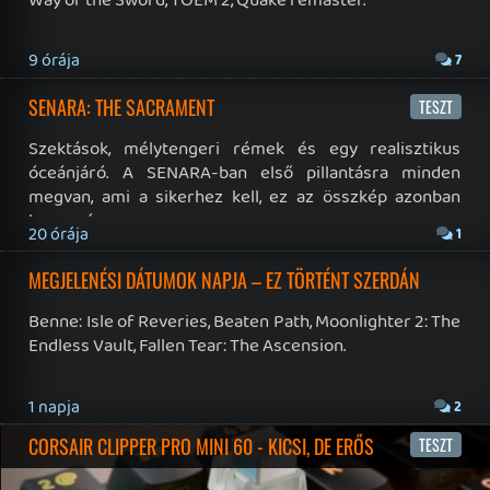
19 éve videójáték minden nap! Copyright 365 Media Kft
Impresszum
|
Hirdetési ajánlatunk
|
Felhasználási feltételek
|
Adatvédelmi elveink
|
Sütik