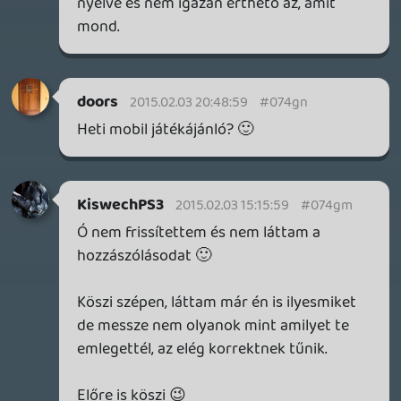
Mega Man különkiadás:
@(youtube:njzAyjAFCMI)
Valamint ha nem is volt kifejezetten
mobilra fejlesztett RE (bár lentebb valaki
linkelte az Ngage-es játékot), azért a RE4
megélt egy android verziót is:
@(youtube:MxnhYqS1JKU)
dreampage
2015.02.03 10:35:44
#074gh
KiswechPS3
2015.02.03 08:29:08
KiswechPS3
2015.02.03 08:29:08
#074gg