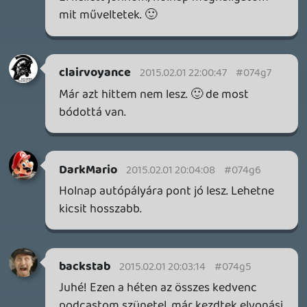
NBA: THE RUN
TESZT
8 napja
6
WUCHANG ÉS CROC VISSZATÉRÉS – EZ TÖRTÉNT SZERDÁN
Továbbá: Xbox üzleti jelentés, The Eventide, 1666:
Amsterdam, Thimbleweed Park 2, Pokémon Pokopia,
Lost & Found: A This Bed We Made Story, Stupid Never
Dies.
8 napja
3
SPLATOON RAIDERS
TESZT
9 napja
12
CAPCOM-ELADÁSOK ÉS NIOH 3 DLC-TRAILER – EZ TÖRTÉNT
KEDDEN
Továbbá: Crazy Taxi: World Tour, Marvel's Spider-Man 2,