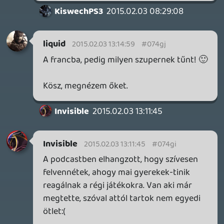
Tom
2015.02.02 16:59:51
#074gc
Klassz podcast volt. Van Resi telefonokon
🙂 Resi4 ios-en
laja x
2015.02.02 06:35:41
#074gb
Sony kárpótlás egy vicc volt. Pont nem
volt a számlámon pénz, feltölteni