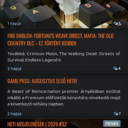
Hírek
|
Cikkek
|
Podcastok
|
Blogok
|
Gaming Fórum
|
Offtopic Fórum
RSS
|
Blog RSS
|
Podcast RSS
|
Instagram
|
Youtube
|
Facebook
|
Twitter
|
Patreon