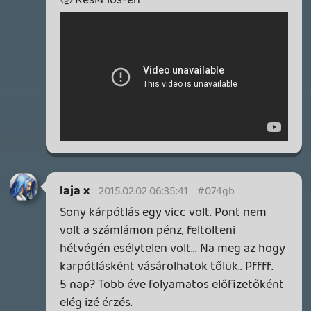
1 napja
5
FIRE EMBLEM: FORTUNE'S WEAVE DIRECT, MAFIA: THE OLD
COUNTRY DLC – EZ TÖRTÉNT KEDDEN
Továbbá: Crimson Moon, The Walking Dead: Streets of
Survival, Endless Legend II.
2 napja
4
GAME PASS: AUGUSZTUS ELSŐ HETEI
A Beast of Reincarnation premier árnyékában ezúttal
inkább a Premium előfizetők könyvtára növekedik majd
a következő néhány napban.
2 napja
7
HETI MEGJELENÉSEK | 2026 #32
PREMIER
3 napja
7
IAN LIVINGSTONE - A VÉR-SZIGET LABIRINTUSA
KÖNYV