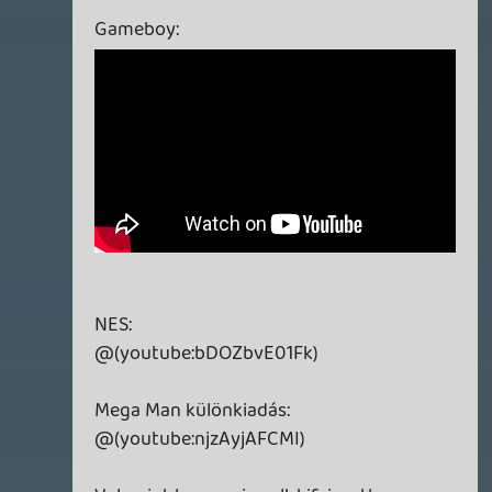
hétvégén esélytelen volt... Na meg az hogy
karpótlásként vásárolhatok tőlük.. Pffff.
5 nap? Több éve folyamatos előfizetőként
elég izé érzés.
Ms kárpótlás: plusz egy ingyen hónapot
kaptam tőlük! 😮
dreampage
2015.02.01 23:03:01
#074ga
Sonicért plusz pont. 🙂
backstab
2015.02.01 22:19:23
#074g9
Mackótlan podcast? Akkor nem is köll.
mcmacko
2015.02.01 22:10:52
mcmacko
2015.02.01 22:10:52
#074g8
El kellett jönnöm, holnap meghallgatom
mit műveltetek. 🙂