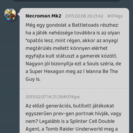
pluginekkel, most kiestem a produkciós
körből, és nem mutattam meg a
többieknek a tutit. 😞
Invisible
2015.02.04 10:18:46
4K
2015.02.04 18:52:49
#074gu
Nincs kedvetek hetente podcast-elni?:)
zaz
2015.02.04 16:28:52
#074gt
Evil within dologgal egyetértek.
Jó lenne, de BORZALMAS vele játszani!
dreampage
2015.02.04 15:26:15
#074gs
Azt akkor én is megnézném.
liquid
2015.02.03 13:16:14
ne5h
2015.02.04 13:23:07
#074gr