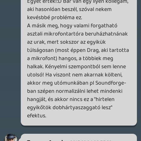
KiswechPS3
2015.02.03 15:14:02
#074gl
Köszi de Liquid mintha hosszabbatt
említett volna.
dreampage
2015.02.03 10:35:44
liquid
2015.02.03 13:16:14
#074gk
dreampage linkelt egyet, ami hasonló, de
emlékeim szerint az általam látott jóval
hosszabb volt, este/éjszaka megpróbálom
felkutatni neked, egy neogafes Destiny
topikban linkelgették többen anno.
KiswechPS3
2015.02.03 08:29:08
liquid
2015.02.03 13:14:59
#074gj
A francba, pedig milyen szupernek tűnt! 🙂
Kösz, megnézem őket.