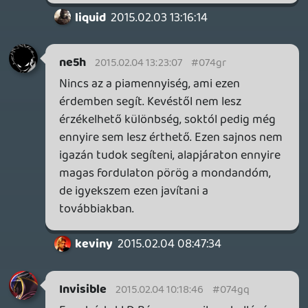
Szkeccsnek legközelebb két felest adjatok,
mert hathengeres motorként pörög a
nyelve és nem igazán érthető az, amit
mond.
doors
2015.02.03 20:48:59
#074gn
Heti mobil játékájánló? 🙂
KiswechPS3
2015.02.03 15:15:59
#074gm
Ó nem frissítettem és nem láttam a
hozzászólásodat 🙂
Köszi szépen, láttam már én is ilyesmiket
de messze nem olyanok mint amilyet te
emlegettél, az elég korrektnek tűnik.
Előre is köszi 😉
liquid
2015.02.03 13:16:14