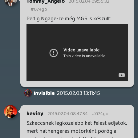
Invisible
2015.02.03 13:11:45
Invisible
2015.02.03 13:11:45
#074gi
A podcastben elhangzott, hogy szívesen
felvennétek, ahogy mai gyerekek-tinik
reagálnak a régi játékokra. Van aki már
megtette, szóval attól tartok nem egyedi
ötlet:(
Gameboy:
NES:
@(youtube:bDOZbvE01Fk)