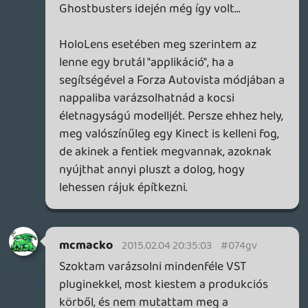
Nincs az a piamennyiség, ami ezen
érdemben segít. Kevéstől nem lesz
érzékelhető különbség, soktól pedig még
ennyire sem lesz érthető. Ezen sajnos nem
igazán tudok segíteni, alapjáraton ennyire
magas fordulaton pörög a mondandóm,
de igyekszem ezen javítani a
továbbiakban.
keviny
2015.02.04 08:47:34
Invisible
2015.02.04 10:18:46
#074gq
Egyet értek!:D Bár van egy ilyen kollégám,
aki hasonlóan beszél, szóval nekem
kevésbbé probléma ez.
A másik meg, hogy valami forgatható
asztali mikrofontartóra beruházhatnának
az urak, mert sokszor az egyikük
túlságosan (most éppen Drag, aki tartotta
a mikrofont) hangos, a többiek meg
halkak. Kényelmi szempontból sem lenne
utolsó! Ha viszont nem akarnak költeni,