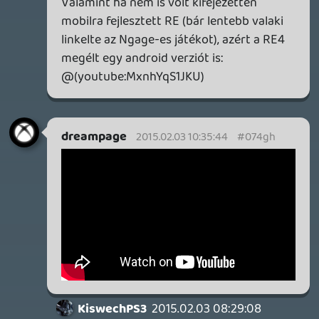
clairvoyance
2015.02.01 22:00:47
#074g7
Már azt hittem nem lesz. 🙂 de most
bódottá van.
DarkMario
2015.02.01 20:04:08
#074g6
Holnap autópályára pont jó lesz. Lehetne
kicsit hosszabb.
backstab
2015.02.01 20:03:14
#074g5
Juhé! Ezen a héten az összes kedvenc
podcastom szünetel, már kezdtek elvonási
tüneteim lenni.