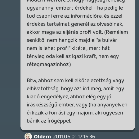
az infót, gondolván, hogy az Activision
úgysem fog beugatni a Gawkernek, ha
meg igen, hát ki nem szarja le őket.
Mindegy, ő bajuk.
Namármost, elhiszem, hogy a te
szemszögedből ez szánalmasnak és
nevetségesnek tűnhet (elvégre a
rohadékok megszegték a Nagybetűs
Megállapodást), nem beszélve arról, hogy
tizenkét éves lófaszjancsik majd bosszúból
privátban fognak spoilerezni (ezt mondjuk
komolyan nem hiszem el, hogy érvként
használtad fel: talán az ennyire kretén
hülyékre kéne tekintettel lenni, mielőtt
valaki a billentyűkbe csap?), de ennek
ellenére ez a technika évtizedek óta bevett
fogás a profi, szeriőz újságírásban. Nyilván
Bob Woodward és Carl Bernstein is
elgondolkozhatott volna, mielőtt a
Wasinghton Postnál megbuktatják
Richard Nixont a Watergate-ügy kapcsán,
de nem féltek felhasználni a birtokukban