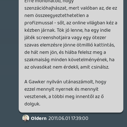
tud csapni erre az információra, és ezzel
érdekes tartalmat generál az olvasóinak,
akkor maga az eljárás profi volt. (Remélem
senkitől nem hangzik majd el "a bulvár
nem is lehet profi" kitétel, mert hát
tényleg oda kell az igazi kraft, nem egy
rétegmagazinhoz.)
Btw, ahhoz sem kell elkötelezettség vagy
elhivatottság, hogy azt írd meg, amit egy
kiadó engedélyez, ahhoz elég egy jó
íráskészségű ember, vagy (ha anyanyelven
érkezik a forrás) egy majom, aki ügyesen
bánik az írógéppel.
Oldern
2011.06.01 17:16:36
Matild
2011.06.01 17:18:39
#0et58
Mi ez a zene a podcast elején? 🙂
Oldern
2011.06.01 17:16:36
#0et57