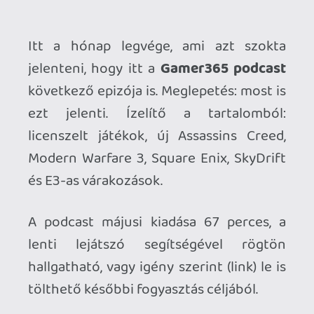
ezt jelenti. Ízelítő a tartalomból:
licenszelt játékok, új Assassins Creed,
Modern Warfare 3, Square Enix, SkyDrift
és E3-as várakozások.
A podcast májusi kiadása 67 perces, a
lenti lejátszó segítségével rögtön
hallgatható, vagy igény szerint (link) le is
tölthető későbbi fogyasztás céljából.
Figyelem: az anyag szókimondó
szövegeket is tartalmaz, a fiatalkorúak és
az ilyesmire érzékenyek kellő
óvatossággal közelítsenek felé.
Ahhoz, hogy te is hozzászólj, be kell
jelentkezned!