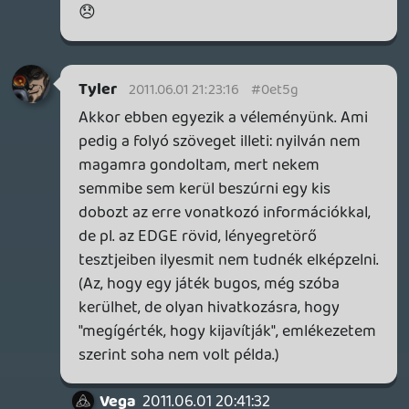
tesztben - ha jól rémlik - nem is nagyon
emlegettem fel a hibákat, de kiderült, hogy
a végleges verzió is pont ugyanezt a
szintet hozta.
Most is van nálam egy partnernetes Xbox,
review lemezzel, ott nincsenek komoly
problémák, de telepítés nélkül szörnyű
szaggatást produkál a játék az átvezetők
előtt, meg van egy-két furcsaság, amiknél
leginkább lemezolvasási problémákra
gyanakszom. (Hogy van-e csatolt
dokumentáció, azt nem tudom, de
általában meg szoktam kapni, ha van.)
Viszont ha kiderül, hogy programozási
gondok vannak, amikről nem értesített
senki, de nem írom le, mert jóhiszemű
vagyok, akkor az nekem szopás.
Persze, meg lehet említeni a cikkben, hogy
"elképzelhető, hogy csak az általunk
tesztelt verzió ilyen", viszont ezt folyó
szövegbe nehéz beilleszteni. (Lásd még: