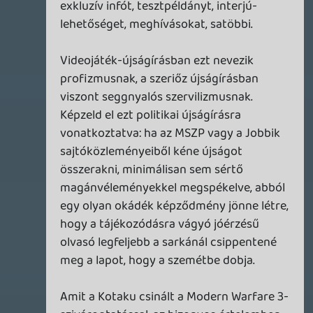
legalább ki is próbálhatnám:)
Vega
2011.06.01 00:20:12
Tommy_Angelo
2011.06.01 09:06:20
#0et4w
Na, királyság, este meg is hallgatom
lefekvés előtt! 🙂
rehynn4
2011.06.01 06:56:11
#0et4v
A Majora mint negatív példa, meg "10
hours to beat the game" = a véleményük
diszkvalifikálva:P
Oldern
2011.06.01 01:34:07
getro2
2011.06.01 02:28:36
#0et4u
25 megánál mindig megáll, pedig már
harmadjára kezdem újra (minden túlzás
nélkül: percenként 0,3 megát tölt le) a