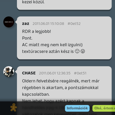
Mondjuk Sonyról alapból nem sok szó
esett, bár a DS teszt után nem csoda. 😃
😛
dreampage
2011.05.31 20:17:09
dreampage
2011.05.31 20:17:09
#0et4j
Szerettem volna, ha többet beszéltek az
E3-as várakozásokról, ki mit vár a három
konzolgyártótól, a multiplatform címektől,
stb. De így is jók voltak a témák.
A Skydriftet én nagyon várom, mert
szeretem a színes-szagos, ötletes
játékokat, ez pedig határozottan olyannak
tűnik. A Sine Mora is hasonló okokból
érdekel majd.
Várjuk hát az E3-at, utána mindenről
többet tudunk majd.