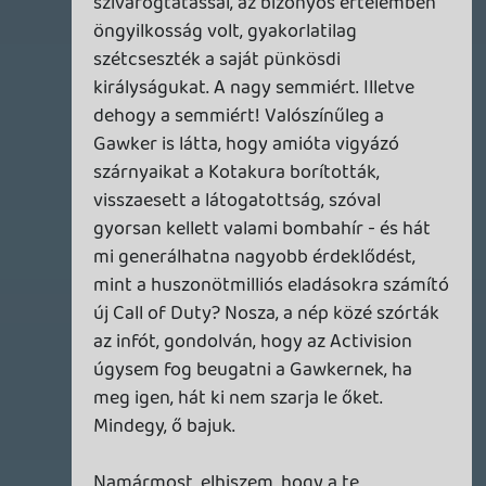
letöltést. Rohadt szemét mobil internet...
Oldern
2011.06.01 01:34:07
#0et4t
😃
rehynn4
2011.05.31 22:50:36
Vega
2011.06.01 00:20:12
#0et4s
Ne légy csalódott, van még idén GC és TGS
🙂
rehynn4
2011.05.31 22:17:25