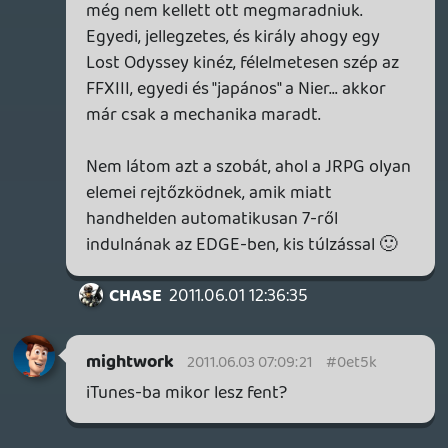
stratégiai játékkal vetekszik, akkor
csalódást kell okoznom: ilyet nem csak
tőlünk, hanem mástól sem fogsz nagyon
kapni a közeljövőben. Mindig lesz néhány
Paradox játék, mert egy-két kisebb
fejlesztő, aki ezen a vonalon mozog, más
nem nagyon. De a "komolyságot"
szerencsére a játékosok nagy része nem
ebben méri manapság, elég komolytalan
lenne pl. a Wipeot sorozatot
komolytalannak vagy repülős
marhaságnak venni, ugye 🙂 Komoly
játékos nem is tesz ilyet.
A melós szöveggel legalább ennyire
mellélőttél: szó sincs arról, hogy van a
gonosz öltönyösök szintje és a droid
munkásoké, akik a fizetségért vakon
követik a parancsokat. Bármennyire
hihetetlen számodra, ezek a "melósok"
zömében szeretnek azon dolgozni, amit
éppen fejlesztenek, számomra pl. a Sine
Mora jelenleg a családom után a