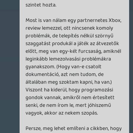
meg tudják csinálni, megvan rá a
lehetőségük, akkor nem amatőrök.
Erre mondhatod, hogy
szenzációhajhászat, mert valóban az, de ez
nem összeegyeztethetetlen a
profizmussal - sőt, az online világban kéz a
kézben járnak. Tök jó lenne, ha egy indie
játék screenshotjaira vagy egy ötezer
szavas elemzésre jönne ötmillió kattintás,
de hát nem jön, és hiába felelsz meg a
szakmaiság minden követelményének, ha
az olvasókat nem érdekli, amit csinálsz.
A Gawker nyilván utánaszámolt, hogy
ezzel mennyit nyernek és mennyit
vesztenek, a többi meg innentől az ő
dolguk.
Oldern
2011.06.01 17:39:00
Oldern
2011.06.01 17:39:00
#0et5b