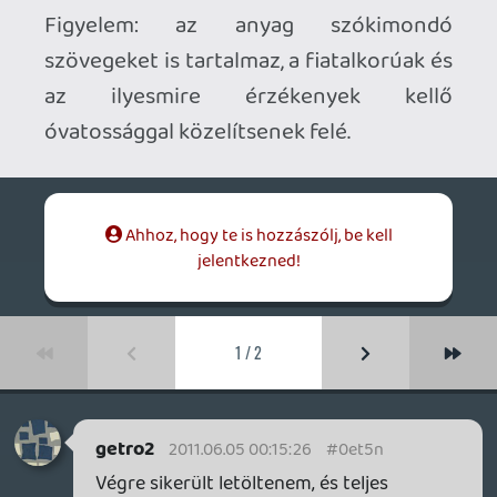
1 / 2
getro2
2011.06.05 00:15:26
#0et5n
Végre sikerült letöltenem, és teljes
egészében meghallgatnom. Hozza a
szokásos minőséget, bár a humort kicsit
visszafogtátok (ami persze nem mindig
baj).
hzx
2011.06.03 18:50:15
#0et5m
amikor a gyerek lefeküdt aludni 🙂
mightwork
2011.06.03 07:09:21
Oldern
2011.06.03 16:42:53
#0et5l
Hm, nem tudom. Nem hiszem. Árban nincs
jelentős különbség a játékok között.
Megvalósítás terén meg... sok különböző