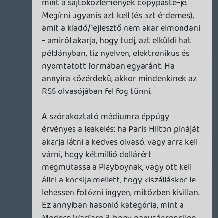
Képzeld el ezt politikai újságírásra
vonatkoztatva: ha az MSZP vagy a Jobbik
sajtóközleményeiből kéne újságot
összerakni, minimálisan sem sértő
magánvéleményekkel megspékelve, abból
egy olyan okádék képződmény jönne létre,
hogy a tájékozódásra vágyó jóérzésű
olvasó legfeljebb a sarkánál csippentené
meg a lapot, hogy a szemétbe dobja.
Amit a Kotaku csinált a Modern Warfare 3-
szivárogtatással, az bizonyos értelemben
öngyilkosság volt, gyakorlatilag
szétcseszték a saját pünkösdi
királyságukat. A nagy semmiért. Illetve
dehogy a semmiért! Valószínűleg a
Gawker is látta, hogy amióta vigyázó
szárnyaikat a Kotakura borították,
visszaesett a látogatottság, szóval
gyorsan kellett valami bombahír - és hát
mi generálhatna nagyobb érdeklődést,
mint a huszonötmilliós eladásokra számító
új Call of Duty? Nosza, a nép közé szórták