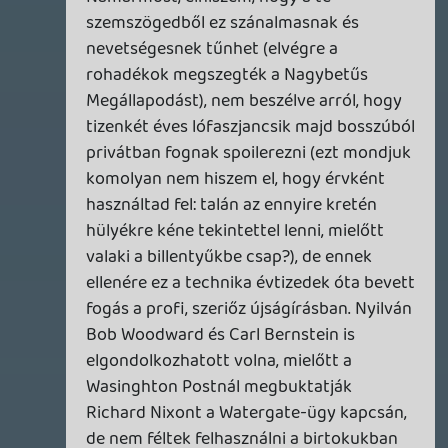
rehynn4
2011.05.31 22:50:36
#0et4r
Really?
Oldern
2011.05.31 22:19:28
liquid
2011.05.31 22:20:30
#0et4q
Khmmmm. 🙂
Necroman Mk2
2011.05.31 22:17:13
Oldern
2011.05.31 22:19:28
#0et4p
Ugyan, lehet hogy grafikailag "elavult"
(bármelyik Blizz játéknál volt szebb a
megjelenés pillanatában), de gameplay
terén még mindig a legidőtállóbb játékaik
nekik vannak : )
Alwares
2011.05.31 22:13:17
rehynn4
2011.05.31 22:17:25
#0et4o