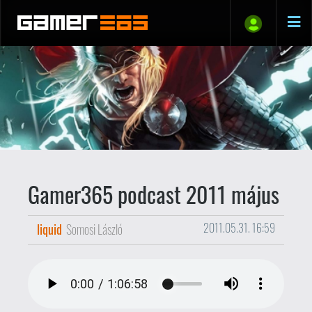
Gamer365 podcast 2011 május
liquid
Somosi László
2011.05.31. 16:59
Itt a hónap legvége, ami azt szokta
jelenteni, hogy itt a
Gamer365 podcast
következő epizója is. Meglepetés: most is