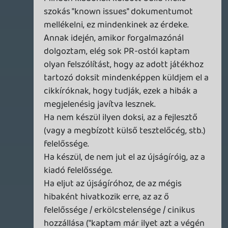
Tyler
2011.06.01 17:32:10
Tyler
2011.06.01 17:37:03
#0et5a
... csak a kiadónak... 🙂
Tudom, előfordulhat, hogy határidő esetén
a főparancsnok közli, hogy kéri az utolsó
buildet, ami még közel sem tökéletes, és
azt használják fel alapanyagként, de hát ez
csak annyiban a "hülye újságíró"
felelőssége, mint a "hülye fejlesztőé".
Előbbinek nincs rá lehetősége, hogy
belelásson, milyen bugokat fognak még
kijavítani, utóbbi viszont tudja, hogy mi fér
bele, csak fóruma nincs rá, hogy elmondja.
Necces...
Vega
2011.06.01 17:15:20
Tyler
2011.06.01 17:32:10
#0et59