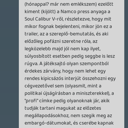
Az első kommentet még a podcast
meghallgatása előtt írtam, épp most
értem a végére, szóval vettem az adást.
Vega
2011.06.01 00:20:12
rehynn4
2011.06.01 10:21:42
#0et4z
Nagyon úgy néz ki.
Alwares
2011.06.01 09:53:56
Alwares
2011.06.01 09:53:56
#0et4y
Te is mész kis GC-re? Én is vaciláltam rajta,
de inkább a zenei fesztiválok mellett
döntöttem 😃
rehynn4
2011.06.01 09:40:49
rehynn4
2011.06.01 09:40:49
#0et4x
OK, egy GC-ben kiegyeznék, akkor