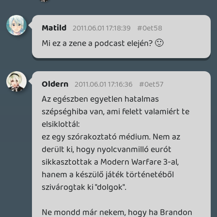
lévő információt, tekintet nélkül arra, hogy
ez most kinek fog ártani vagy használni.
Tudom, a politikai információk kezelése
más megítélés alá esik, mivel a kikerülésük
közérdek, de, még egyszer: a felhasznált
_technika_ igenis a profi újságírás sajátja.
Oldern
2011.06.01 01:34:07
sQr
2011.06.01 16:30:12
#0et54
Szokásos minőség. : ] Nagyon hozzáfűzni
valóm most nincs, jó volt hallgatni titeket
és várom az E3-mat. : ]
Tyler
2011.06.01 15:10:11
#0et53
A "hülye újságíró, aki a review copy-ról
alkot véleményt"-problémakört már
többen is feszegették. Nem biztos, hogy ő
volt, de úgy emlékszem, N'Gai Croal írta,