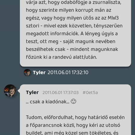
nem egy kategória 😉
Tyler
2011.06.01 16:38:28
Vega
2011.06.01 17:15:20
#0et56
Így van, ezért is érthetetlen részedről a
"hülye fejlesztő" megnevezés, a fejlesztő
ugyanis az, aki egészen biztosan soha nem
küld ki senkinek verziókat.
Annál inkább a kiadó, annak is a PR
részlege.
Tyler
2011.06.01 15:10:11
Tyler
2011.06.01 16:38:28
#0et55
Ami a "profi újságírást" illeti:
Azzal nyilván te is tisztában vagy hogy a
játékújságírásban hogy működik a
"hivatalos szivárogtatás", amit ezúton
nevezzünk ütemtervnek. Jó pár héttel
(hónappal? már nem emlékszem) ezelőtt