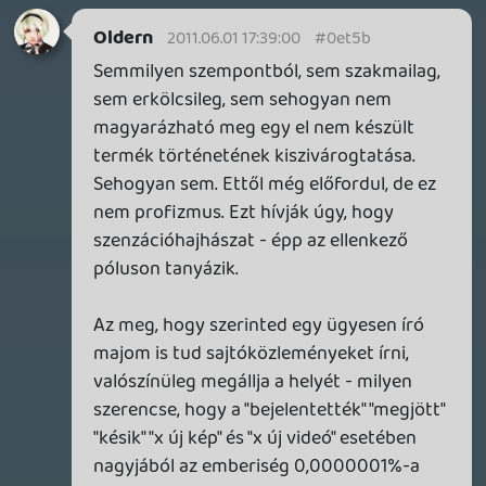
Az egészben egyetlen hatalmas
szépséghiba van, ami felett valamiért te
elsiklottál:
ez egy szórakoztató médium. Nem az
derült ki, hogy nyolcvanmilló eurót
sikkasztottak a Modern Warfare 3-al,
hanem a készülő játék történetéből
szivárogtak ki "dolgok".
Ne mondd már nekem, hogy ha Brandon
Sanderson készülő Memory of Light-jának
kiszivárogna nyomtatás előtt fél évvel az
utolsó fejezete, és azt címlapon hozná a fél
irodalmi news-lap, az profizmus. Ugyan,
ezt hívják hatásvadászatnak, semmi
kötelezettség és semmi elhivatottság
nincs benne. Mindamellett ha valaki azt
elspoilerezné nekem, abszolút enrage-
elnék 🙂
Valódi történések vs egy készülő
szórakoztatóipari termék története ->