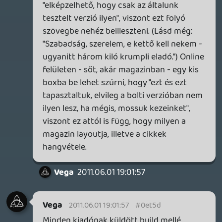
Semmilyen szempontból, sem szakmailag,
sem erkölcsileg, sem sehogyan nem
magyarázható meg egy el nem készült
termék történetének kiszivárogtatása.
Sehogyan sem. Ettől még előfordul, de ez
nem profizmus. Ezt hívják úgy, hogy
szenzációhajhászat - épp az ellenkező
póluson tanyázik.
Az meg, hogy szerinted egy ügyesen író
majom is tud sajtóközleményeket írni,
valószínüleg megállja a helyét - milyen
szerencse, hogy a "bejelentették" "megjött"
"késik" "x új kép" és "x új videó" esetében
nagyjából az emberiség 0,0000001%-a
várja azt, hogy odaböfögje a zsurnaliszta,
hogy szerinte milyen korrupt mán az
egész, vagy hogy milyen ütős az az MW3
sztori - mivel ezek közvetlen, tényszerűen
megadott információk. A lényeg úgyis a
teszt, ott meg - saját magunk nevében
beszélhetek csak - mindent magunknak
főzünk ki a randevú alatt/után.