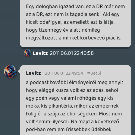
Akkor ebben egyezik a véleményünk. Ami
pedig a folyó szöveget illeti: nyilván nem
magamra gondoltam, mert nekem
semmibe sem kerül beszúrni egy kis
dobozt az erre vonatkozó információkkal,
de pl. az EDGE rövid, lényegretörő
tesztjeiben ilyesmit nem tudnék elképzelni.
(Az, hogy egy játék bugos, még szóba
kerülhet, de olyan hivatkozásra, hogy
"megígérték, hogy kijavítják", emlékezetem
szerint soha nem volt példa.)
Vega
2011.06.01 20:41:32
Vega
2011.06.01 20:41:32
#0et5f
Ha már a profizmus szóba került,
médiaetikai szempontból én
szerencsésebbnek tartom, ha a tesztelő
kitér ezekre a kérdésekre, akár
kockáztatva azt, hogy tényleg nem lesz
javítva, de ezt nyilván döntse el mindenki