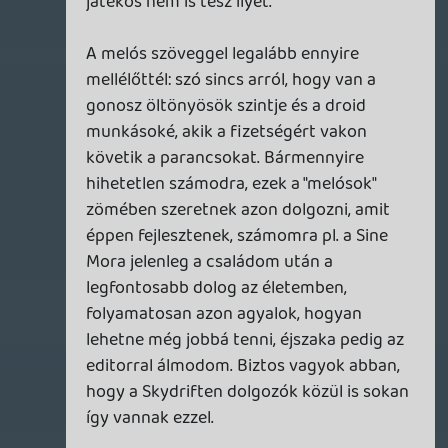
pod-ban remlem frissebbek üdébbek
ötletesebbek lesztek! Hajrá.
2011.06.01 22:40:58
#0et5h
Vega: köszi a kimerítő választ a DR-ről
kapcsolatban azt nem tudtam hogy te
vagy a bennfenntes 😃 Számomra mint IG
és Haegemonia rajongó nagyon szomorú
és csalódott érzés ezt hallani de már ez is
tiszta és az is hogy semmi komoly dolgot
ne nagyon várjak továbbiakban az egykor
legendás DR-től. Persze te melós vagy, ez
az új irányvonal a cégnél, ezért fizetnek
mit érdekel a továbbiakban ugyebár. Ha
repülős xbla marhaságot kér a vezetőség
megkapják ezt találták ki ez lesz. Nem
bántás ne is haragudj csak a csalódottság
beszél belőlem ez a DR már nem az a DR
😞
Tyler
2011.06.01 21:23:16
#0et5g