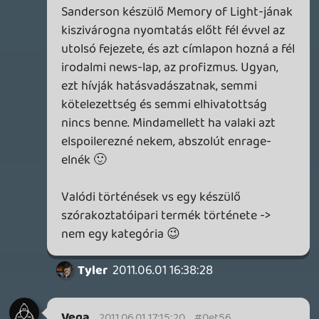
hogy igenis arról kell értekezni, ami a
lemezen van, és nem másról. Nem sejteni,
hogy a bóti változat, hát az biztos jobb
lesz, ez meg tök véletlenül egy bughalmaz.
És ebben teljesen igaza van. Nehogy már a
hülye újságírónak kelljen kivédenie a hülye
fejlesztő hülyeségét, különben minden
vásárló hülyére lesz véve. Jobb ezt még a
csírájában elfojtani - ha pocsék verzió
megy ki, az ne a kritikus felelőssége
legyen, hanem azé, aki azt kiengedte a
kezei közül.
zaz
2011.06.01 15:10:08
#0et52
RDR a legjobb!
Pont.
AC miatt meg nem kell izgulni:)
textúracsere aztán kész is 🙂 😛