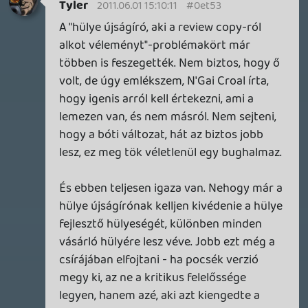
kisebb elvárások, kisebb kockázat, kisebb
bukási lehetőség. Sok sikert nekik.
Kegyetlen, hogy az Xbx Arcade a kezdeti
indie csatornából micsoda egy
professzionális játékokat ontó kürtő lett.
Már ott se lehet akármivel kijönni.
liquid
2011.05.31 22:07:09
#0et4l
És a többi konzolgyártóról sem nagyon,
kivéve talán a Nintendót, minimális
mértékben. Miért kéne kötelezően róluk
beszélnünk, ha MOST jönnek az
újdonságok, és következő hónapban úgyis
ők lesznek a főszereplők? 🙂
Kalamoj
2011.05.31 21:43:52
Kalamoj
2011.05.31 21:43:52
#0et4k
Ezt én is hiányoltam.