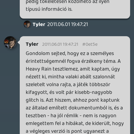
Ha nem készül ilyen doksi, az a fejlesztő
(vagy a megbízott külső tesztelőcég, stb.)
felelőssége.
Ha készül, de nem jut el az újságíróig, az a
kiadó felelőssége.
Ha eljut az újságíróhoz, de az mégis
hibaként hivatkozik erre, az az ő
felelőssége / erkölcstelensége / cinikus
hozzállása ("kaptam már ilyet azt a végén
mégsem javult).
Tyler
2011.06.01 17:37:03
Tyler
2011.06.01 17:59:27
#0et5c
Amíg a következmények miatt nem az én
fejemnek kell fájnia, nem látok kivetnivalót
abban, hogy valaki olyan tartalmat
szolgáltasson az olvasóinak, ami
potenciálisan húszmillió embert
érdekelhet, és ezt olyankor hozza a
tudomásukra, amikor még tényleg
érdeklődésre tarthat számot. És ha ezt