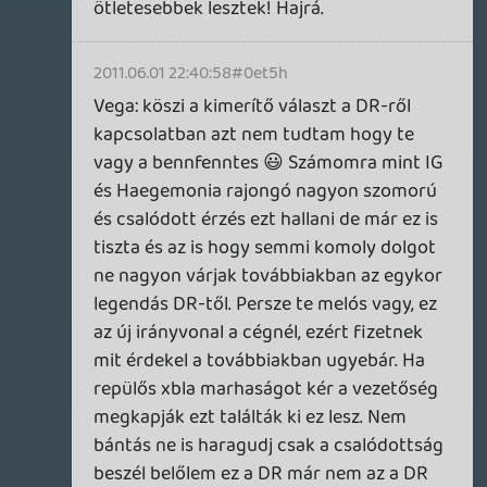
maga (és a főszerkesztője).
A folyó szövegre való hivatkozást ezzel a
példával én személy szerint nem érzem
igazán jónak, a játékteszt számomra -
olvasóként - mindig közelebb kell hogy
essen a kritikához, a tudományos /
szórakoztató ismeretterjesztéshez és az
esszéhez, mint a lírához, ezeken keresztül
pedig tökéletesen közölhető az ilyen
típusú információ is.
Tyler
2011.06.01 19:47:21
Tyler
2011.06.01 19:47:21
#0et5e
Gondolom sejted, hogy ez a személyes
érintettségemnél fogva érzékeny téma. A
Heavy Rain tesztlemez, amit kaptam, úgy
nézett ki, mintha valaki abált szalonnát
szeletelt volna rajta, a játék többször
kifagyott, és volt pár kisebb-nagyobb
glitch is. Azt hiszem, ahhoz pont kaptunk
az általad említett dokumentumból is, és a