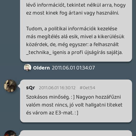
Csalódott is leszek, ha nem lesz kint a Sine
Mora az E3-on.
Alwares
2011.05.31 22:13:17
Necroman Mk2
2011.05.31 22:17:13
#0et4n
IL-2 Sturmovik: Cliffs of Dover?
liquid
2011.05.31 19:04:37
Alwares
2011.05.31 22:13:17
#0et4m
Oldern hogy sírt már a végén a Blizzardos
cuccokért. Szerintem megkapja, hiába a
Blizzcon, valahogy sose emlékszem hogy
ott bármi nagy durr lett volna. Dio3-al mi
van már? Lassan elavul az is a fenébe és
még meg se jelent.
A Digital Reality szerintem jó irányba
halad, rengeteg régebben dobozos
játékokat gyártó cég állt át letölthető
cuccokra, jobban tartható, fejlesztési idők,