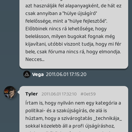
kiment (kijött) a Namco press anyaga a
Soul Calibur V-ről, részletezve, hogy mit
mikor fognak bejelenteni, mikor jön ez a
trailer, az a szereplő-bemutatás, és aki
előzőleg pofázni szeretne róla, az
legközelebb majd jól nem kap ilyet,
súlyosbított esetben pedig seggbe is lesz
rúgva. A játéksajtó olyan szempontból
érdekes zárvány, hogy nem lehet egy
rendes kipicsázós interjút összehozni egy
cégvezetővel sem (olyasmit, mint a
politikai újságírásban a miniszterekkel), a
"profi" címke pedig olyanoknak jár, akik
tudják tartani magukat az előzetes
megállapodásokhoz, nem szegik meg az
embargó-dátumokat, és cserébe kapnak
exkluzív infót, tesztpéldányt, interjú-
lehetőséget, meghívásokat, satöbbi.
Videojáték-újságírásban ezt nevezik
profizmusnak, a szeriőz újságírásban
viszont seggnyalós szervilizmusnak.