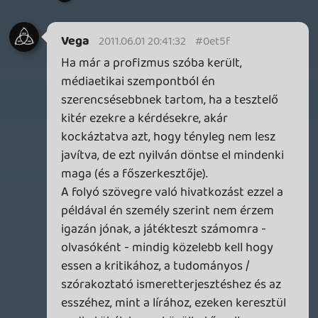
"Szabadság, szerelem, e kettő kell nekem -
ugyanitt három kiló krumpli eladó.") Online
felületen - sőt, akár magazinban - egy kis
boxba be lehet szúrni, hogy "ezt és ezt
tapasztaltuk, elvileg a bolti verzióban nem
ilyen lesz, ha mégis, mossuk kezeinket",
viszont ez attól is függ, hogy milyen a
magazin layoutja, illetve a cikkek
hangvétele.
Vega
2011.06.01 19:01:57
Vega
2011.06.01 19:01:57
#0et5d
Minden kiadónak küldött build mellé
szokás "known issues" dokumentumot
mellékelni, ez mindenkinek az érdeke.
Annak idején, amikor forgalmazónál
dolgoztam, elég sok PR-ostól kaptam
olyan felszólítást, hogy az adott játékhoz
tartozó doksit mindenképpen küldjem el a
cikkíróknak, hogy tudják, ezek a hibák a
megjelenésig javítva lesznek.