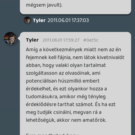
Írtam is, hogy nyilván nem egy kategória a
politikai- és a szakújságírás, de alá is
húztam, hogy a szivárogtatás _technikája_
sokkal közelebb áll a profi újságíráshoz,
mint a sajtóközlemények copypaste-je.
Megírni ugyanis azt kell (és azt érdemes),
amit a kiadó/fejlesztő nem akar elmondani
- amiről akarja, hogy tudj, azt elküldi hat
példányban, tíz nyelven, elektronikus és
nyomtatott formában egyaránt. Ha
annyira közérdekű, akkor mindenkinek az
RSS olvasójában fel fog tűnni.
A szórakoztató médiumra éppúgy
érvényes a leakelés: ha Paris Hilton pináját
akarja látni a kedves olvasó, vagy arra kell
várni, hogy kétmillió dollárért
megmutassa a Playboynak, vagy ott kell
állni a kocsija mellett, hogy kiszálláskor le
lehessen fotózni ingyen, miközben kivillan.
Ez annyiban hasonló kategória, mint a
Modern Warfare 3, hogy nagyságrendileg
ugyanannyi embert érdekel - ha pedig le