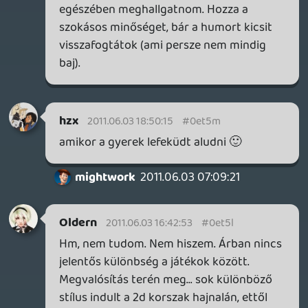
stílus indult a 2d korszak hajnalán, ettől
még nem kellett ott megmaradniuk.
Egyedi, jellegzetes, és király ahogy egy
Lost Odyssey kinéz, félelmetesen szép az
FFXIII, egyedi és "japános" a Nier... akkor
már csak a mechanika maradt.
Nem látom azt a szobát, ahol a JRPG olyan
elemei rejtőzködnek, amik miatt
handhelden automatikusan 7-ről
indulnának az EDGE-ben, kis túlzással 🙂
CHASE
2011.06.01 12:36:35
mightwork
2011.06.03 07:09:21
#0et5k
iTunes-ba mikor lesz fent?
Vega
2011.06.02 09:17:01
#0et5j
Elég nagy tévedésben vagy.
Ha komolynak az számít, aminek az
összetettsége egy kilencvenes évekbeli