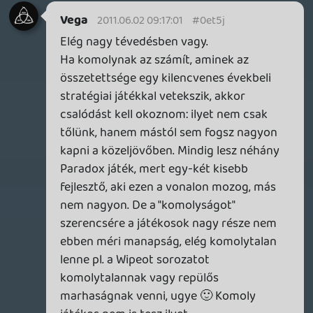
legfontosabb dolog az életemben,
folyamatosan azon agyalok, hogyan
lehetne még jobbá tenni, éjszaka pedig az
editorral álmodom. Biztos vagyok abban,
hogy a Skydriften dolgozók közül is sokan
így vannak ezzel.
Egy dologban igazad van, ez a DR már nem
az a DR, ezt nem is tagadja senki. Aki egy
kicsit odafigyel, az emellett azt is látja,
hogy tizennégy év alatt némileg
megváltozott a minket körbevevő piac is.
Lavitz
2011.06.01 22:40:58
Lavitz
2011.06.01 22:49:54
#0et5i
a podcast további élményeiről meg annyit
hogy eléggé kusza volt ez az adás, sehol
egy poén vagy valami röhögés egy kis
móka, kis pikantéria, mikor az embernek
fülig ér a szája az ökörségeken. Most nem
volt semmi ilyesmi. Na majd a következő