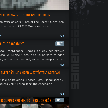
 NETFLIXEN – EZ TÖRTÉNT CSÜTÖRTÖKÖN
á: Warrior Cats: Clans of the Forest, Onimusha:
f the Sword, TOEM 2, Quake remaster.
ja
8
A: THE SACRAMENT
TESZT
ások, mélytengeri rémek és egy realisztikus
járó. A SENARA-ban első pillantásra minden
n, ami a sikerhez kell, ez az összkép azonban
pós.
a
1
LENÉSI DÁTUMOK NAPJA – EZ TÖRTÉNT SZERDÁN
: Isle of Reveries, Beaten Path, Moonlighter 2:
dless Vault, Fallen Tear: The Ascension.
a
2
R CLIPPER PRO MINI 60 - KICSI, DE ERŐS
TESZT