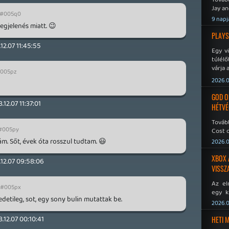
Jay an
#005q0
No Mor
9 napj
egjelenés miatt. 😉
PLAYS
12.07 11:45:55
Egy v
túlélő
várja 
005pz
2026.0
GOD O
.12.07 11:37:01
HÉTVÉ
Tovább
#005py
Cost o
m. Sőt, évek óta rosszul tudtam. 😃
2026.0
XBOX 
.12.07 09:58:06
VISSZ
Az el
#005px
egy k
detileg, sot, egy sony bulin mutattak be.
Micros
2026.0
Xbox 
meddig
.12.07 00:10:41
HETI 