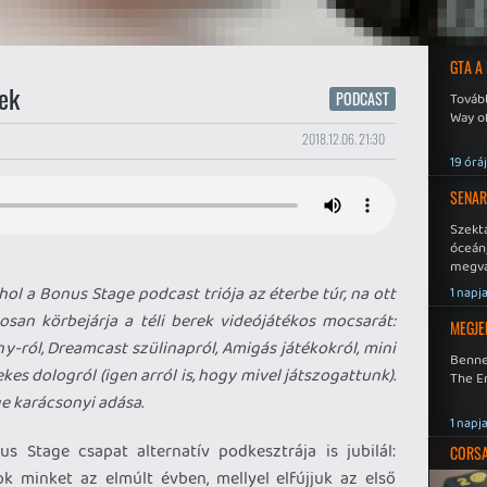
GTA A
ek
PODCAST
Tovább
Way o
2018.12.06. 21:30
19 órá
SENAR
Szekt
óceán
megva
becsa
hol a Bonus Stage podcast triója az éterbe túr, na ott
1 napj
posan körbejárja a téli berek videójátékos mocsarát:
MEGJE
y-ról, Dreamcast szülinapról, Amigás játékokról, mini
Benne
kes dologról (igen arról is, hogy mivel játszogattunk).
The En
age karácsonyi adása.
1 napj
 Stage csapat alternatív podkesztrája is jubilál:
CORSAI
k minket az elmúlt évben, mellyel elfújjuk az első