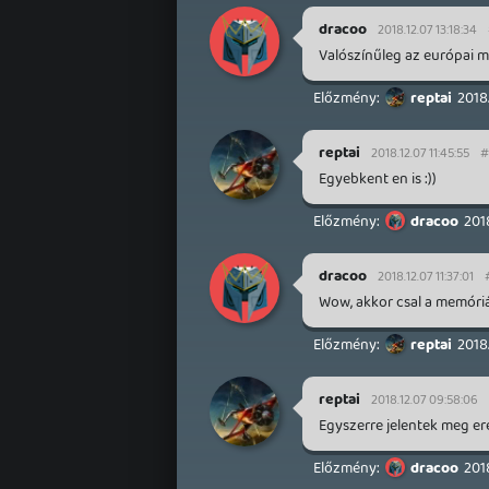
dracoo
2018.12.07 13:18:34
Valószínűleg az európai m
reptai
2018.
reptai
2018.12.07 11:45:55
#
Egyebkent en is :))
dracoo
2018
dracoo
2018.12.07 11:37:01
Wow, akkor csal a memóriá
reptai
2018
reptai
2018.12.07 09:58:06
Egyszerre jelentek meg ere
dracoo
2018