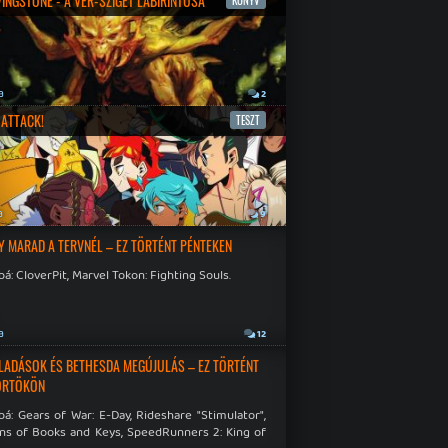
IVINGSTONE - A VÉR-SZIGET LABIRINTUSA
KÖNYV
a
2
ATTACK!
TESZT
a
9
Y MARAD A TERVNÉL – EZ TÖRTÉNT PÉNTEKEN
á: CloverPit, Marvel Tokon: Fighting Souls.
a
12
LADÁSOK ÉS BETHESDA MEGÚJULÁS – EZ TÖRTÉNT
ÖRTÖKÖN
á: Gears of War: E-Day, Rideshare "Stimulator",
ns of Books and Keys, SpeedRunners 2: King of