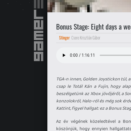
Bonus Stage: Eight days a we
Stinger
Csere Krisztián Gábor
TGA-n innen, Golden Joystickon túl, a
csap le Totál Kán a Fujin, hogy ala
beszélgetünk az Xbox jövőjéről, a Son
konzolokról, Halo-ról és még sok érde
Kattint, figyel hallgat: ez a Bonus St
Az év végének közeledtével a Bonus
köszönjük, hogy ennyien hallgattato