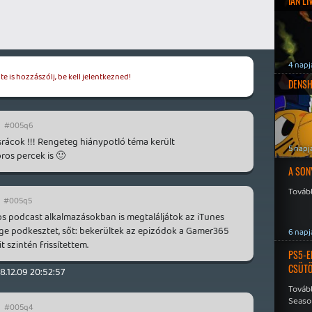
IAN L
4 napj
e is hozzászólj, be kell jelentkezned!
DENSH
#005q6
srácok !!! Rengeteg hiánypotló téma került
5 napj
ros percek is 🙂
A SON
Tovább
#005q5
os podcast alkalmazásokban is megtaláljátok az iTunes
ge podkesztet, sőt: bekerültek az epizódok a Gamer365
6 napj
 szintén frissítettem.
PS5-E
CSÜT
8.12.09 20:52:57
Tovább
Seaso
#005q4