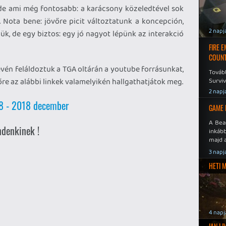
, de ami még fontosabb: a karácsony közeledtével sok
 Nota bene: jövőre picit változtatunk a koncepción,
2 napj
ük, de egy biztos: egy jó nagyot lépünk az interakció
FIRE 
COUNT
révén feláldoztuk a TGA oltárán a youtube forrásunkat,
Továb
re az alábbi linkek valamelyikén hallgathatjátok meg.
Surviv
2 napj
08 - 2018 december
GAME 
A Bea
ndenkinek !
inkáb
majd 
3 napj
HETI 
4 napj