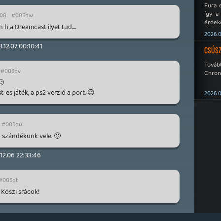
Fura 
így a
:08
#005pw
érdeke
h a Dreamcast ilyet tud....
a Xeno
2026.0
éppen
.12.07 00:10:41
CSÚSZ
Tová
#005pv
Chroni
🙂
-es játék, a ps2 verzió a port. 😉
2026.0
#005pu
 a szándékunk vele. 🙂
12.06 22:33:46
#005pt
 Köszi srácok!