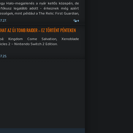
egy Halo-megjelenés a nyár kellős közepén, de
 fókusz legalább adott - érkeznek még azért
sségek, mint például a The Relic: First Guardian,
blade Chronicles 2 és a Dispatch új átiratai vagy
7.27.
4
 a Mistfall Hunter
HAT AZ ÚJ TOMB RAIDER – EZ TÖRTÉNT PÉNTEKEN
bbá: Kingdom Come Salvation, Xenoblade
cles 2 – Nintendo Switch 2 Edition.
7.25.