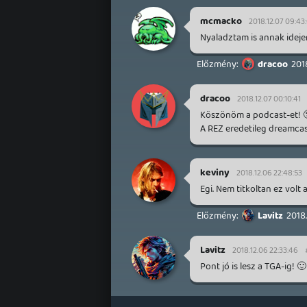
mcmacko
2018.12.07 09:43
Nyaladztam is annak idejen 
dracoo
2018
dracoo
2018.12.07 00:10:41
Köszönöm a podcast-et! 
A REZ eredetileg dreamcast
keviny
2018.12.06 22:48:53
Egi. Nem titkoltan ez volt
Lavitz
2018.
Lavitz
2018.12.06 22:33:46
Pont jó is lesz a TGA-ig! 