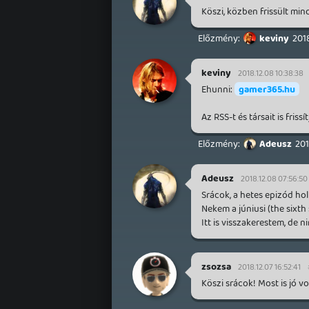
Köszi, közben frissült min
keviny
2018
keviny
2018.12.08 10:38:38
Ehunni:
gamer365.hu
Az RSS-t és társait is friss
Adeusz
201
Adeusz
2018.12.08 07:56:50
Srácok, a hetes epizód hol
Nekem a júniusi (the sixt
Itt is visszakerestem, de ni
zsozsa
2018.12.07 16:52:41
Köszi srácok! Most is jó vo