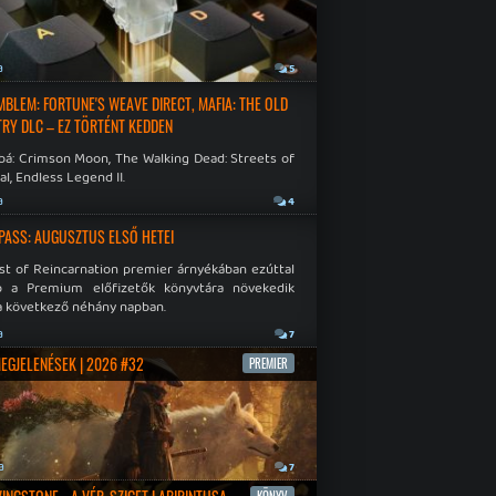
a
5
EMBLEM: FORTUNE'S WEAVE DIRECT, MAFIA: THE OLD
RY DLC – EZ TÖRTÉNT KEDDEN
bá: Crimson Moon, The Walking Dead: Streets of
al, Endless Legend II.
a
4
PASS: AUGUSZTUS ELSŐ HETEI
st of Reincarnation premier árnyékában ezúttal
b a Premium előfizetők könyvtára növekedik
a következő néhány napban.
a
7
MEGJELENÉSEK | 2026 #32
PREMIER
a
7