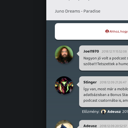
Juno Dreams - Paradise
Ahhoz, hogy t
Joel1970
2018.12.11 15:52:08
Nagyon jó volt a podcast 
szóba!!!Tetszettek a humo
Stinger
2018.12.09 21:26:47
Így van, most már a mobil
adatbázisban a Bonus Sta
podcast csatornába is, amit
Adeusz
201
Adeusz
2018.12.09 20:52:57