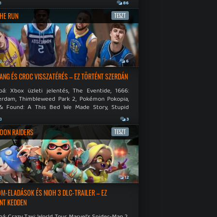
.
a
86
THE RUN
TESZT
a
6
NG ÉS CROC VISSZATÉRÉS – EZ TÖRTÉNT SZERDÁN
bá: Xbox üzleti jelentés, The Eventide, 1666:
rdam, Thimbleweed Park 2, Pokémon Pokopia,
& Found: A This Bed We Made Story, Stupid
 Dies.
a
3
OON RAIDERS
TESZT
a
12
M-ELADÁSOK ÉS NIOH 3 DLC-TRAILER – EZ
NT KEDDEN
á: Crazy Taxi: World Tour, Marvel's Spider-Man 2,