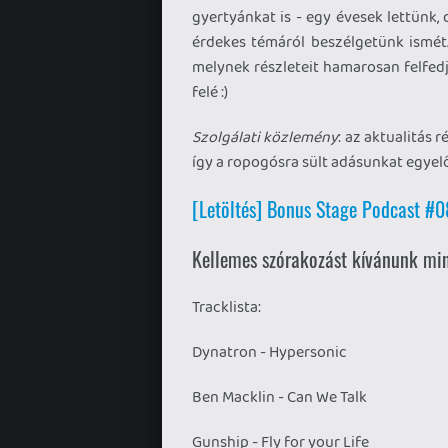
gyertyánkat is - egy évesek lettünk
érdekes témáról beszélgetünk ismét.
melynek részleteit hamarosan felfedj
felé :)
Szolgálati közlemény
: az aktualitás 
így a ropogósra sült adásunkat egyelő
[Letöltés] Bonus Stage Podcast #
Kellemes szórakozást kívánunk mi
Tracklista:
Dynatron - Hypersonic
Ben Macklin - Can We Talk
Gunship - Fly for your Life