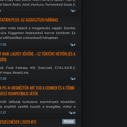
d Silent Bob's Joint Venture, Tormented Souls 2,
e Room in Hell, Slain 2: The Beast Within.
a
1
TATION PLUS: AZ AUGUSZTUSI HÁRMAS
idám indie kaland a megjelenés napján. Zombis
túra. Független fejlesztésű horror történet. Ez
az előfizetőket a következő hónapban.
7.28.
6
F WAR: LAUFEY JÖVŐRE – EZ TÖRTÉNT HÉTFŐN (ÉS A
GÉN)
á: Final Fantasy XIV: Evercold, S.T.A.L.K.E.R.2:
f Hope, BeastLink.
7.28.
5
A PC-N: MEGNÉZTÜK MIT TUD A CONKER ÉS A TÖBBI
AFELÉ KOMPATIBILIS JÁTÉK
múlt időszak turbulens eseményeit követően
is enyhítő szellőt hozott a levegőbe, mikor a
oft bejelentette, hogy PC-re is kiterjesztik az
7.27.
23
Original visszafelé kompatibilitást. Lássuk,
 jutottak...
MEGJELENÉSEK | 2026 #31
PREMIER