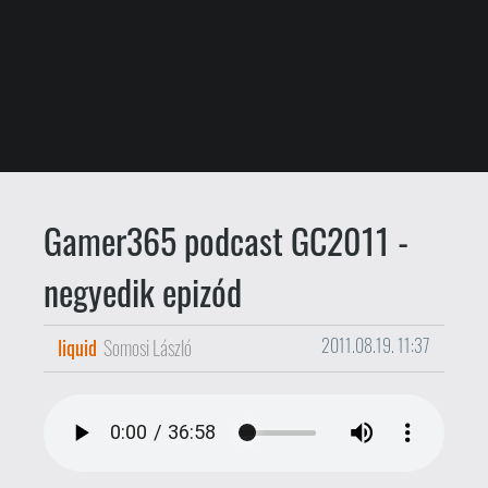
Gamer365 podcast GC2011 -
negyedik epizód
liquid
Somosi László
2011.08.19. 11:37
Itt a
Gamer365 podcast
Gamescom-os
kiadásának negyedik epizódja - a
csütörtöki nap bőséges történéseiről
beszélünk benne, élménybeszámolókkal.