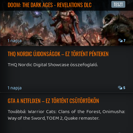
IAN LIVINGSTONE - A VÉR-SZIGET LABIRINTUSA
KÖNYV
5 napja
2
DENSHATTACK!
TESZT
6 napja
9
A SONY MARAD A TERVNÉL – EZ TÖRTÉNT PÉNTEKEN
Továbbá: CloverPit, Marvel Tokon: Fighting Souls.
8 napja
12
PS5-ELADÁSOK ÉS BETHESDA MEGÚJULÁS – EZ TÖRTÉNT
CSÜTÖRTÖKÖN
Továbbá: Gears of War: E-Day, Rideshare "Stimulator",
Seasons of Books and Keys, SpeedRunners 2: King of