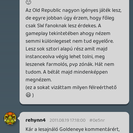
is tetszik a trailer alapján, nagyon jó lenne
egy olyan igazán szórakoztató platformer
játék.
Rudymester
2011.08.19 12:51:57
#0e5no
Megvan a hallgatni való ma estére is. Ez
most milyen hosszú lett?
dreampage
2011.08.19 12:22:05
#0e5nn
Vigyázzatok magatokra, srácok!