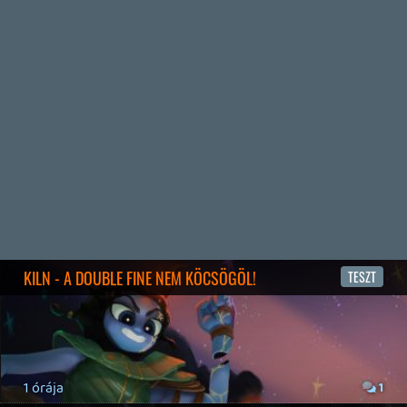
3 napja
5
FIRE EMBLEM: FORTUNE'S WEAVE DIRECT, MAFIA: THE OLD
COUNTRY DLC – EZ TÖRTÉNT KEDDEN
Továbbá: Crimson Moon, The Walking Dead: Streets of
Survival, Endless Legend II.
4 napja
4
GAME PASS: AUGUSZTUS ELSŐ HETEI
A Beast of Reincarnation premier árnyékában ezúttal
inkább a Premium előfizetők könyvtára növekedik majd
a következő néhány napban.
4 napja
7
HETI MEGJELENÉSEK | 2026 #32
PREMIER
5 napja
7