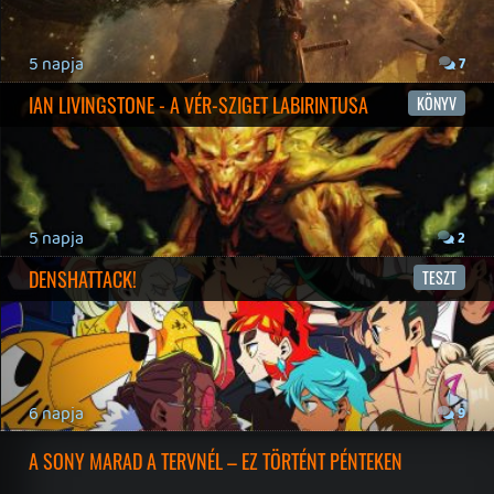
19 éve videójáték minden nap! Copyright 365 Media Kft
Impresszum
|
Hirdetési ajánlatunk
|
Felhasználási feltételek
|
Adatvédelmi elveink
|
Sütik
Hírek
|
Cikkek
|
Podcastok
|
Blogok
|
Gaming Fórum
|
Offtopic Fórum
RSS
|
Blog RSS
|
Podcast RSS
|
Instagram
|
Youtube
|
Facebook
|
Twitter
|
Patreon