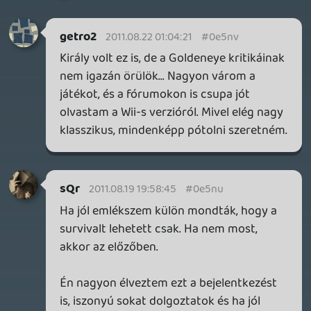
Deadman
2011.08.19 19:10:43
Deadman
2011.08.19 19:10:43
#0e5nt
Említettétek a podcast-ben, hogy voltatok
a COD:MW3-nál is és hogy a multit lehetett
kipróbálni. A rendes multira gondoltatok
vagy a survival módra?
Alwares
2011.08.19 17:30:18
#0e5ns
A Guild Wars 2 interjú már nagyon érdekel
🙂
Az Old Republic nagyon igényes játék lesz,
de egyre jobban úgy érzem, hogy főleg
csak SW fanoknak lesz érdekes. A
gameplay tekintetében ahogy nézem
semmi különlegeset nem tud egyelőre.
Lesz sok sztori alapú rész amit majd
instanceolva végig lehet tolni, meg
leszenek farmolós, pvp zónák. Hát nem
tudom. A bétát majd mindenképpen