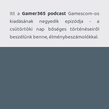
Ahhoz, hogy te is hozzászólj, be kell
jelentkezned!
getro2
2011.08.22 01:05:07
#0e5nw
*Mivel elég nagy klasszikus az eredeti
Sorry, lemaradt egy fél sor.