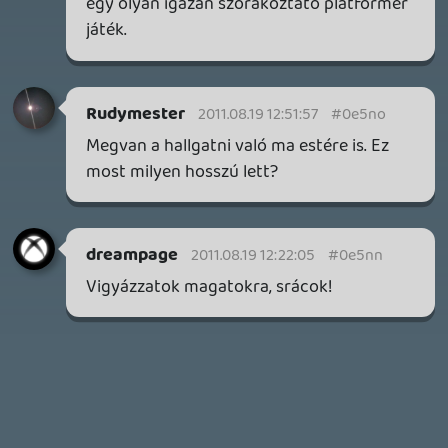
1 napja
5
GTA A NETFLIXEN – EZ TÖRTÉNT CSÜTÖRTÖKÖN
Továbbá: Warrior Cats: Clans of the Forest, Onimusha:
Way of the Sword, TOEM 2, Quake remaster.
2 napja
9
SENARA: THE SACRAMENT
TESZT
Szektások, mélytengeri rémek és egy realisztikus
óceánjáró. A SENARA-ban első pillantásra minden
megvan, ami a sikerhez kell, ez az összkép azonban
becsapós.
2 napja
5
MEGJELENÉSI DÁTUMOK NAPJA – EZ TÖRTÉNT SZERDÁN
Benne: Isle of Reveries, Beaten Path, Moonlighter 2: The
Endless Vault, Fallen Tear: The Ascension.
3 napja
2
CORSAIR CLIPPER PRO MINI 60 - KICSI, DE ERŐS
TESZT