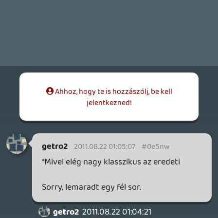
getro2
2011.08.22 01:04:21
getro2
2011.08.22 01:04:21
#0e5nv
Király volt ez is, de a Goldeneye kritikáinak
nem igazán örülök... Nagyon várom a
játékot, és a fórumokon is csupa jót
olvastam a Wii-s verzióról. Mivel elég nagy
klasszikus, mindenképp pótolni szeretném.
sQr
2011.08.19 19:58:45
#0e5nu
Ha jól emlékszem külön mondták, hogy a
survivalt lehetett csak. Ha nem most,
akkor az előzőben.
Én nagyon élveztem ezt a bejelentkezést
is, iszonyú sokat dolgoztatok és ha jól
értettem az anyagok nagy része - interjúk,
videók többsége - még csak most jön.
Mondanám, hogy "Big up" meg "Like", de
nem vagyok ilyen trendi. Csak köszönjük.