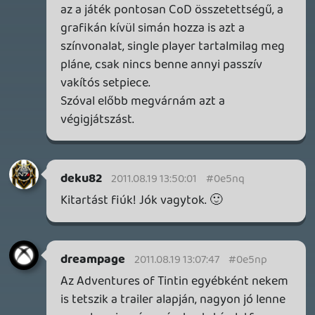
KILN - A DOUBLE FINE NEM KÖCSÖGÖL!
TESZT
1 órája
1
DOOM: THE DARK AGES - REVELATIONS DLC
TESZT
1 napja
7
THQ NORDIC ÚJDONSÁGOK – EZ TÖRTÉNT PÉNTEKEN
THQ Nordic Digital Showcase összefoglaló.