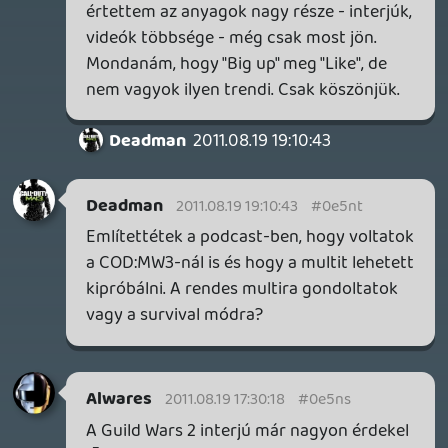
megnézem.
(ez a sokat vizáttam milyen félreérthető
😃 )
rehynn4
2011.08.19 17:18:00
#0e5nr
Kár a lesajnáló Goldeneye kommentárért,
az a játék pontosan CoD összetettségű, a
grafikán kívül simán hozza is azt a
színvonalat, single player tartalmilag meg
pláne, csak nincs benne annyi passzív
vakítós setpiece.
Szóval előbb megvárnám azt a
végigjátszást.
deku82
2011.08.19 13:50:01
#0e5nq
Kitartást fiúk! Jók vagytok. 🙂
dreampage
2011.08.19 13:07:47
#0e5np
Az Adventures of Tintin egyébként nekem