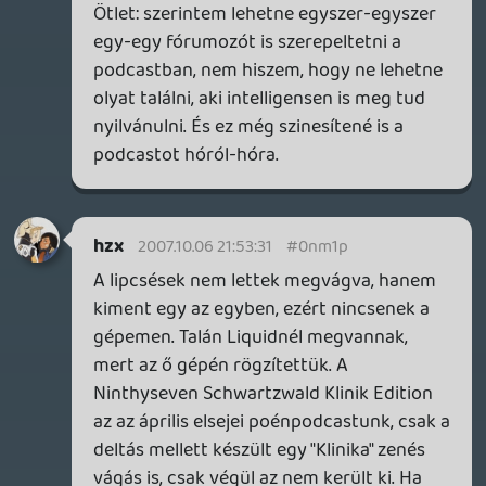
A kérdésem az lenne, hogy a Ninthyseven
Schwartz mit takar?
Ja és a Lipcsések hol vannak?
Amúgy jó a szeptemberi/októberi adag!
hzx
2007.10.05 15:21:52
liquid
2007.10.06 10:31:26
#0nm1l
Nincs spoiler, vigyáztunk rá 🙂
norbi85
2007.10.06 10:22:18
norbi85
2007.10.06 10:22:18
#0nm1k
Jó lett a podcast , de remélem a Halo 3 -
mal kapcsolatban nem volt spoiler , mert
még nincs meg .
ölyv
2007.10.05 21:38:34
#0nm1j
Nekem tetszett a podcast. Szokásos,