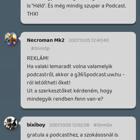
MEGJELENÉSI DÁTUMOK NAPJA – EZ TÖRTÉNT SZERDÁN
Benne: Isle of Reveries, Beaten Path, Moonlighter 2: The
Endless Vault, Fallen Tear: The Ascension.
3 napja
2
CORSAIR CLIPPER PRO MINI 60 - KICSI, DE ERŐS
TESZT
3 napja
5
FIRE EMBLEM: FORTUNE'S WEAVE DIRECT, MAFIA: THE OLD
COUNTRY DLC – EZ TÖRTÉNT KEDDEN
Továbbá: Crimson Moon, The Walking Dead: Streets of
Survival, Endless Legend II.
4 napja
4
GAME PASS: AUGUSZTUS ELSŐ HETEI
A Beast of Reincarnation premier árnyékában ezúttal
inkább a Premium előfizetők könyvtára növekedik majd
a következő néhány napban.