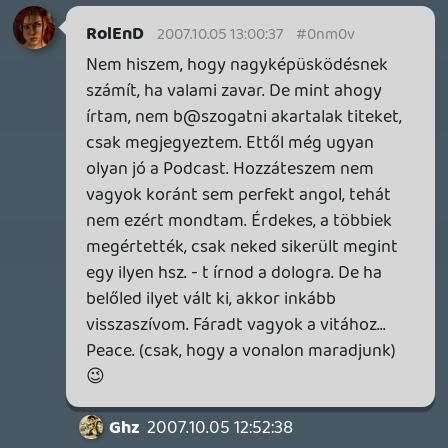
Madroy
2007.10.04 22:51:55
#0nm0j
Jó lett a cucc, amúgy Oldernnak igaza van,
a voodoo vallás az ilyen varázslós pogány
baromság, és ezek a voodoo papok
csináltak régen olyan "varázslatokat",
amivel az emberek elméjét lebutították,
csak az alapvető élettani funkciók
maradtak bekapcsolva (evés, ivás, alvás) ,
ezt különböző drogokkal érték el , és
persze nem haltak meg és éledtek újra a
delikvensek, de a zombikat
tulajdonképpen róluk mintázták.
Takedown
2007.10.04 22:34:20
#0nm0i
🙂
király lett XD
Lonewolf
2007.10.04 21:57:38
#0nm0h