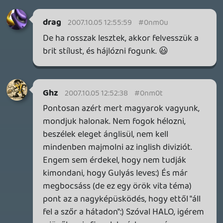
Jó lett.
Dude
2007.10.04 21:54:05
#0nm0g
Majd munkábamenet meghallgatom:)
magyari5
2007.10.04 21:28:39
#0nm0f
jó lett!
1 / 2