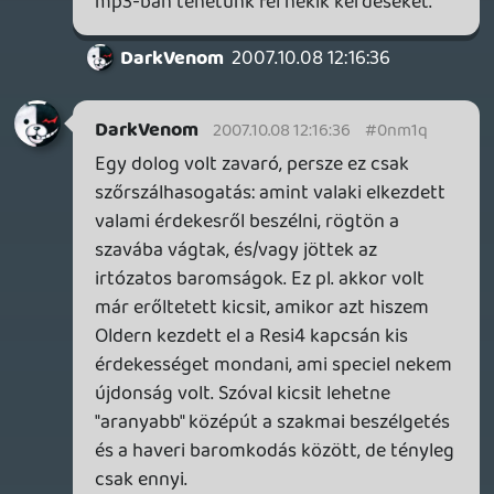
deltás mellett készült egy "Klinika" zenés
vágás is, csak végül az nem került ki. Ha
érdekel, felteszem valahová.
Necroman Mk2
2007.10.06 12:12:37
blackbox
2007.10.06 12:59:14
#0nm1o
Én is mp3 lejátszóban hallgattam már
meg, Liquid-nek még hallani a hangját, a
többiek mintha a háttérben lettek volna.
De így is nagy hangerőre vettem.
Piniata
2007.10.06 12:18:57
#0nm1n
Héé! Valaki átvette tőlem a nyelvtanár
szerepet?! 😮 😛
Necroman Mk2
2007.10.06 12:12:37
#0nm1m
Köszi!