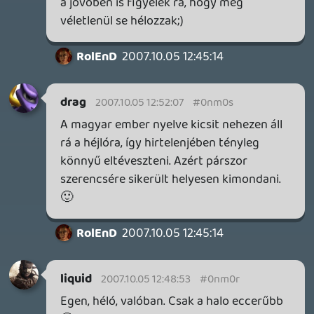
KILN - A DOUBLE FINE NEM KÖCSÖGÖL!
TESZT
3 órája
1
DOOM: THE DARK AGES - REVELATIONS DLC
TESZT