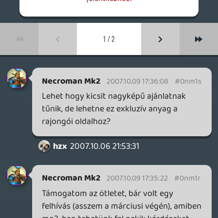
már erőltetett kicsit, amikor azt hiszem
Oldern kezdett el a Resi4 kapcsán kis
érdekességet mondani, ami speciel nekem
újdonság volt. Szóval kicsit lehetne
"aranyabb" középút a szakmai beszélgetés
és a haveri baromkodás között, de tényleg
csak ennyi.
Ötlet: szerintem lehetne egyszer-egyszer
egy-egy fórumozót is szerepeltetni a
podcastban, nem hiszem, hogy ne lehetne
olyat találni, aki intelligensen is meg tud
nyilvánulni. És ez még szinesítené is a
podcastot hóról-hóra.
hzx
2007.10.06 21:53:31
#0nm1p
A lipcsések nem lettek megvágva, hanem
kiment egy az egyben, ezért nincsenek a
gépemen. Talán Liquidnél megvannak,
mert az ő gépén rögzítettük. A
Ninthyseven Schwartzwald Klinik Edition
az az április elsejei poénpodcastunk, csak a