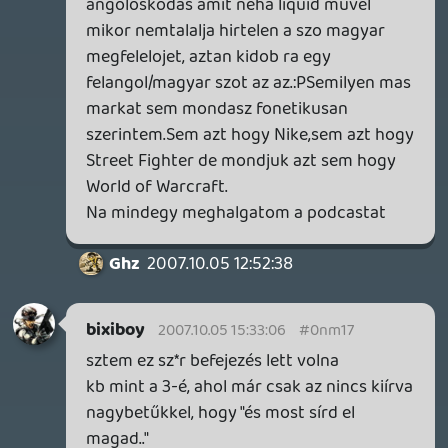
Nem tudom melyikőtök mondta, de hulljon
ki a haja:) Dante-ról mostmár mindig az a
hülye Vivás homó gyerek fog szembe
jutni:D
Ghz
2007.10.05 13:19:31
#0nm0x
"Megint" ilyen hsz-t írnom? Ezt inkább nem
kommentálom... Alapvetően igazad van,
szóval béke;)
RolEnD
2007.10.05 13:00:37
Pukhi-zik
2007.10.05 13:18:34
#0nm0w
kicsit sok volt a FF meg a MGS.. Amugy
teljesen elfogadott a külföldi szavak
magyarosítása,ejtésben. Nállam HALÓ
marad.Bár ami tényleg picit tulzás az a
HÁLÓ. 🙂
RolEnD
2007.10.05 13:00:37
#0nm0v