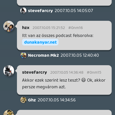
Nem hiszem, hogy nagyképüsködésnek
számít, ha valami zavar. De mint ahogy
írtam, nem b@szogatni akartalak titeket,
csak megjegyeztem. Ettől még ugyan
olyan jó a Podcast. Hozzáteszem nem
vagyok koránt sem perfekt angol, tehát
nem ezért mondtam. Érdekes, a többiek
megértették, csak neked sikerült megint
egy ilyen hsz. - t írnod a dologra. De ha
belőled ilyet vált ki, akkor inkább
visszaszívom. Fáradt vagyok a vitához...
Peace. (csak, hogy a vonalon maradjunk)
😉
Ghz
2007.10.05 12:52:38
drag
2007.10.05 12:55:59
#0nm0u
De ha rosszak lesztek, akkor felvesszük a
brit stílust, és hájlózni fogunk. 😃