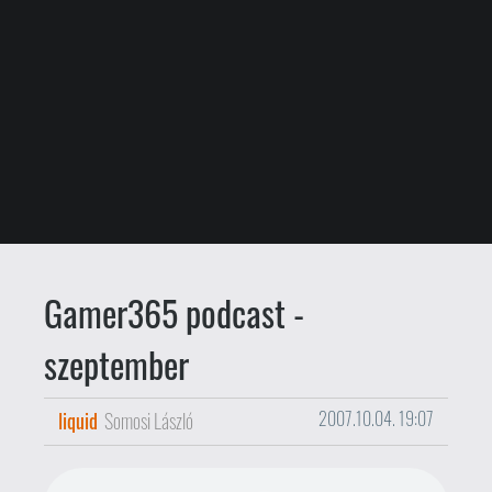
Gamer365 podcast -
szeptember
liquid
Somosi László
2007.10.04. 19:07
Kissé megkésve, törve nem -
megérkezett a
Gamer365 podcast
szeptemberi, vagy ha úgy tetszik, kora
októberi kiadása. Amiről beszélgetünk:
Tokyo Game Show, és minden, ami vele
kapcsolatos, brutális hype a játékok körül,