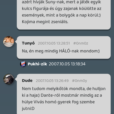
is "Héló". És még mindig szuper a Podcast.
THX!
Necroman Mk2
2007.10.05 12:40:40
#0nm0p
REKLÁM!
Ha valaki lemaradt volna valamelyik
podcastről, akkor a g365podcast.uw.hu -
ról letöltheti őket!
UI: a szerkesztőket kérdeném, hogy
mindegyik rendben fenn van-e?
bixiboy
2007.10.05 12:02:08
#0nm0o
gratula a podcasthez, a szokásosnál is
jobb lett
ha lehet ilyet írni, pozitívan csalódtam
bennetek, abszolút elfogulatlanul álltok
hozzá, most már nem érzem ezt a wii-
lehúzó, hc-éltető hozzáállást, mint eddig,
és szinte mindenben egyetértek