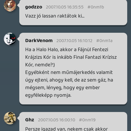
stevefarcry
2007.10.05 14:32:19
stevefarcry
2007.10.05 14:32:19
#0nm13
Antaru! Gondolom a crisis core japán
verzájával nyomod. Annyira várom azt a
játékot, hogy szavakba nem tudom
kifejezni. Nem küldenél PM-be egy kis
összefoglalót róla?
2007.10.05 14:24:15
#0nm12
Tényleg bocsi, Sunny természetesen. Csak
másnapos vagyok nagyon.
Oldern
2007.10.05 14:21:15
Oldern
2007.10.05 14:21:15
#0nm11
Sunny?
stevefarcry
2007.10.05 14:05:07
#0nm10