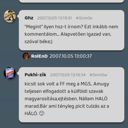
a hype-kérdés örülök, hogy felmerült
végre valahol, ennek ellenére azt hiszem,
az maradni fog :S (kell kifelé)
luca006
2007.10.05 10:01:04
#0nm0n
grat fiúk, jó lett 😃
blackbox
2007.10.05 09:39:01
#0nm0m
Olééé 😃 Köszi
Alwares
2007.10.05 07:05:43
#0nm0l
Na végre meghallgattam az Mp3-amon,
tök jó kis podcast volt, volt benne
minden...
sigmavirus1
2007.10.05 01:18:08
#0nm0k
Rövid. Még!.:)