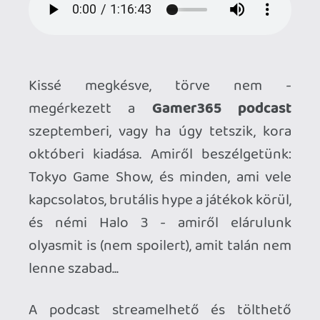
és némi Halo 3 - amiről elárulunk
olyasmit is (nem spoilert), amit talán nem
lenne szabad...
A podcast streamelhető és tölthető
formában érkezik (hossz: valamivel több,
mint egy és negyed óra), igény szerint -
íme:
**[download:10341]>> GAMER365
PODCAST - SZEPTEMBER