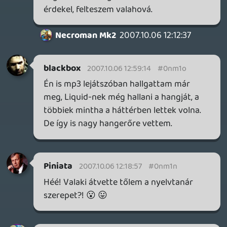
röhögés.
Doberman
2007.10.05 20:59:40
#0nm1i
Szerintem is babapiskóta lett a podcast,
már épp ideje volt, hogy megjelenjen.
drag
2007.10.05 18:36:54
#0nm1h
Akkor szerencsére célba ért a rejtett
üzenetünk 😉
Project1083
2007.10.05 17:07:14
Mastercheif
2007.10.05 18:11:12
#0nm1g
HALO
Project1083
2007.10.05 17:29:55
#0nm1f
Miert te egyaltalan ott voltal?:P:)