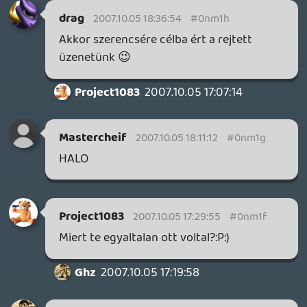
Project1083
2007.10.05 15:57:02
Project1083
2007.10.05 15:57:02
#0nm18
Eloljaroban engem nem zavar hogy ki mit
hogy ejt ki.De attol mert meg magyarok
vagyunk az nem lesz helyes.Az nem
"angoloskodas" ha valaminek a nevet
helyesen Kimondod.Az az eroltetetett
angoloskodas amit neha liquid muvel
mikor nemtalalja hirtelen a szo magyar
megfelelojet, aztan kidob ra egy
felangol/magyar szot az az.:PSemilyen mas
markat sem mondasz fonetikusan
szerintem.Sem azt hogy Nike,sem azt hogy
Street Fighter de mondjuk azt sem hogy
World of Warcraft.
Na mindegy meghalgatom a podcastat
Ghz
2007.10.05 12:52:38
bixiboy
2007.10.05 15:33:06
#0nm17
sztem ez sz*r befejezés lett volna