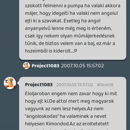
Ez qrva jó podcast volt. Én nem találtam
soknak az MGS-t benne.:D Egyébként ha
már MGS. Kojima elárulta , hogy MI LETT
VOLNA az eredeti MGS4 befejezés. Snake-
et és Otacont együtt kivégezték volna a
játék végén. A csapat viszont nagyon
tiltakozott, ezért más befejezés lesz. Pedig
sztem ez igazi MGS befejezés lett volna,
még ha nagyon sokkoló is. Suny-t pedig
azért hívják Suny-nak, mert a játék egyik
kulcs figurája és úgy zajanak köülötte az
események, mint a bolygók a nap körül.:)
Kojima megint zseniális.
Tunyó
2007.10.05 13:28:51
#0nm0z
Na, én meg mindig HÁLÓ-nak mondom:)
Pukhi-zik
2007.10.05 13:18:34
Dude
2007.10.05 13:26:49
#0nm0y