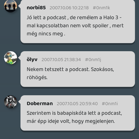
DarkVenom
2007.10.05 16:10:12
#0nm1a
Ha a Halo Halo, akkor a Fájnül Fentezi
Krájzizs Kór is inkább Final Fantazi Krízisz
Kór, nemde?:)
Egyébként nem műmájerkedés valamit
úgy ejteni, ahogy kell, de az sem gáz, ha
mégsem, lényeg, hogy egy ember
egyféleképp nyomja.
Ghz
2007.10.05 16:00:10
#0nm19
Persze igazad van, nekem csak akkor
szokott felmenni a pumpa ha valaki akkora
májer, hogy idegeíti ha valaki nem angolul
ejti ki a szavakat. Esetleg ha angol
anyanyelvű lenne még meg is érteném,
csak így nekem olyan műmájerkedésnek
tűnik, de biztos velem van a baj, ez már a
hszeimből is kiderült...:P