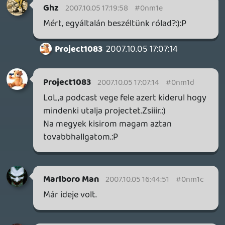
kb mint a 3-é, ahol már csak az nincs kiírva
nagybetűkkel, hogy "és most sírd el
magad.."
stevefarcry
2007.10.05 14:05:07
hzx
2007.10.05 15:21:52
#0nm16
Itt van az összes podcast felsorolva:
dunakanyar.net
Necroman Mk2
2007.10.05 12:40:40
stevefarcry
2007.10.05 14:36:48
#0nm15
Akkor ezek szerint lesz teszt? 😃 Ok, akkor
persze megvárom azt.
Ghz
2007.10.05 14:34:56
Ghz
2007.10.05 14:34:56
#0nm14
Felesleges ha tudsz még várni jövő hétig;)