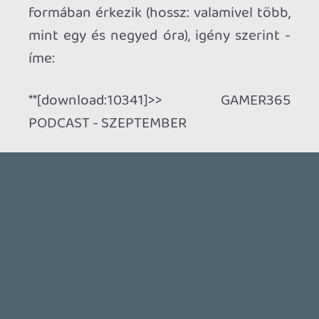
Ahhoz, hogy te is hozzászólj, be kell
jelentkezned!
1 / 2