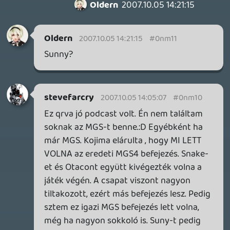
RolEnD
2007.10.05 12:45:14
liquid
2007.10.05 12:48:53
#0nm0r
Egen, héló, valóban. Csak a halo eccerűbb
🙂, pláne, ha lendületbes a társalgás.
Megpróbálunk odafigyelni rá.
Necro: egen, úgy látom fent van
mindegyik, danke!
RolEnD
2007.10.05 12:45:14
RolEnD
2007.10.05 12:45:14
#0nm0q
Jó a Podcast! Nagyon jó lett, viszont ettől
a "halozástól" feláll a szőr a hátamon.
Mintha telefonálnátok folyamatosan. 🙂
Legalább ti mondjátok ki rendesen..."HÉLÓ".
Ennyire ne legyünk már tuskó magyarok.
🙂 És most természetesen ezt nem
b@szogatási célzattal mondom. Aztán
lehet, hogy csak engem idegesít. De akkor