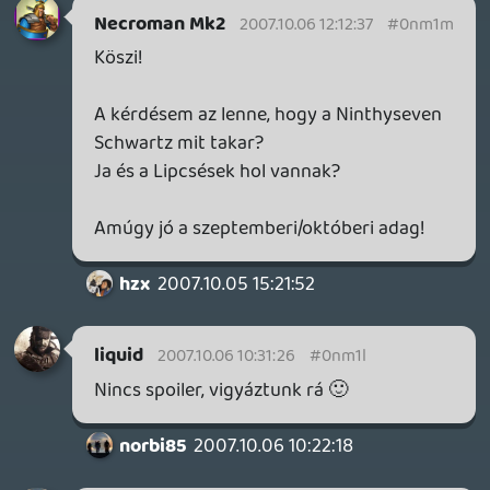
Ghz
2007.10.05 17:19:58
Ghz
2007.10.05 17:19:58
#0nm1e
Mért, egyáltalán beszéltünk rólad?:):P
Project1083
2007.10.05 17:07:14
Project1083
2007.10.05 17:07:14
#0nm1d
LoL,a podcast vege fele azert kiderul hogy
mindenki utalja projectet.Zsiiir.:)
Na megyek kisirom magam aztan
tovabbhallgatom.:P
Marlboro Man
2007.10.05 16:44:51
#0nm1c
Már ideje volt.
godzzo
2007.10.05 16:35:55
#0nm1b
Vazz jó lassan raktátok ki...