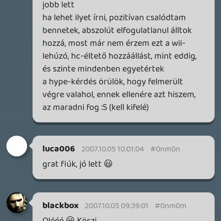
4 napja
7
HETI MEGJELENÉSEK | 2026 #32
PREMIER
5 napja
7
IAN LIVINGSTONE - A VÉR-SZIGET LABIRINTUSA
KÖNYV
5 napja
2
DENSHATTACK!
TESZT
6 napja
9
A SONY MARAD A TERVNÉL – EZ TÖRTÉNT PÉNTEKEN
Továbbá: CloverPit, Marvel Tokon: Fighting Souls.