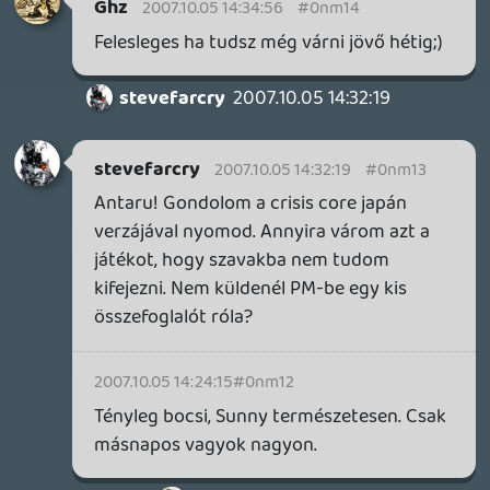
Ghz
2007.10.05 12:52:38
#0nm0t
Pontosan azért mert magyarok vagyunk,
mondjuk halonak. Nem fogok hélozni,
beszélek eleget ánglisül, nem kell
mindenben majmolni az inglish diviziót.
Engem sem érdekel, hogy nem tudják
kimondani, hogy Gulyás leves:) És már
megbocsáss (de ez egy örök vita téma)
pont az a nagyképüsködés, hogy ettől "áll
fel a szőr a hátadon":) Szóval HALO, igérem
a jövőben is figyelek rá, hogy még
véletlenül se hélozzak;)
RolEnD
2007.10.05 12:45:14
drag
2007.10.05 12:52:07
#0nm0s
A magyar ember nyelve kicsit nehezen áll
rá a héjlóra, így hirtelenjében tényleg
könnyű eltéveszteni. Azért párszor
szerencsére sikerült helyesen kimondani.
🙂