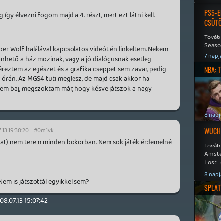
PS5-E
 így élvezni fogom majd a 4. részt, mert ezt látni kell.
CSÜT
Tovább
Seaso
niper Wolf halálával kapcsolatos videót én linkeltem. Nekem
Speed
7 napj
önhető a házimozinak, vagy a jó dialógusnak esetleg
reztem az egészet és a grafika cseppet sem zavar, pedig
NBA: 
 órán. Az MGS4 tuti meglesz, de majd csak akkor ha
Nem baj, megszoktam már, hogy késve játszok a nagy
8 napj
.13 19:30:20
#0m1vk
WUCHA
orozat) nem terem minden bokorban. Nem sok játék érdemelné
Továb
Amste
Lost 
Never
8 napj
m is játszottál egyikkel sem?
SPLAT
08.07.13 15:07:42