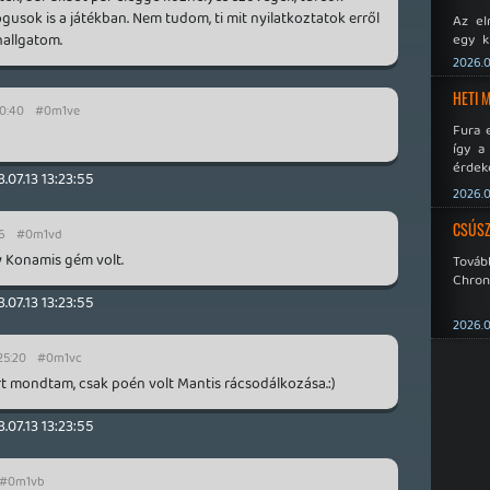
gusok is a játékban. Nem tudom, ti mit nyilatkoztatok erről
Az el
hallgatom.
egy k
Micros
2026.0
Xbox 
meddig
HETI 
40:40
#0m1ve
Fura 
így a
érdeke
.07.13 13:23:55
a Xeno
2026.0
éppen
CSÚSZ
16
#0m1vd
y Konamis gém volt.
Tová
Chroni
.07.13 13:23:55
2026.0
25:20
#0m1vc
rt mondtam, csak poén volt Mantis rácsodálkozása.:)
.07.13 13:23:55
#0m1vb