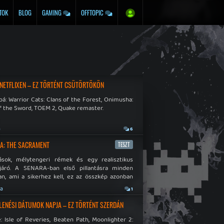
TOK
BLOG
GAMING
OFFTOPIC
 NETFLIXEN – EZ TÖRTÉNT CSÜTÖRTÖKÖN
á: Warrior Cats: Clans of the Forest, Onimusha:
f the Sword, TOEM 2, Quake remaster.
a
6
A: THE SACRAMENT
TESZT
ások, mélytengeri rémek és egy realisztikus
járó. A SENARA-ban első pillantásra minden
n, ami a sikerhez kell, ez az összkép azonban
pós.
ja
1
LENÉSI DÁTUMOK NAPJA – EZ TÖRTÉNT SZERDÁN
: Isle of Reveries, Beaten Path, Moonlighter 2: