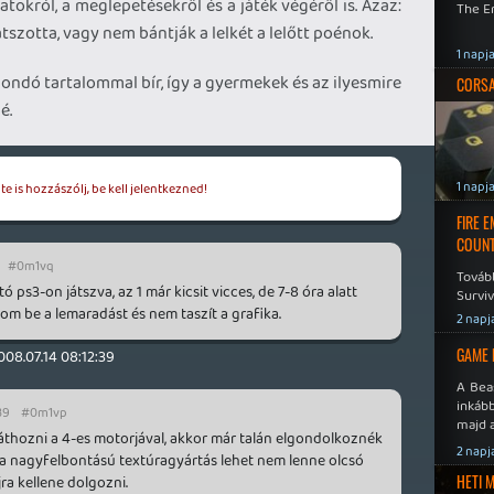
latokról, a meglepetésekről és a játék végéről is. Azaz:
The En
tszotta, vagy nem bántják a lelkét a lelőtt poénok.
1 napj
ondó tartalommal bír, így a gyermekek és az ilyesmire
CORSAI
é.
1 napj
e is hozzászólj, be kell jelentkezned!
FIRE 
COUNT
#0m1vq
Továb
tó ps3-on játszva, az 1 már kicsit vicces, de 7-8 óra alatt
Surviv
 be a lemaradást és nem taszít a grafika.
2 napj
GAME 
008.07.14 08:12:39
A Bea
inkáb
39
#0m1vp
majd 
 áthozni a 4-es motorjával, akkor már talán elgondolkoznék
2 napj
 a nagyfelbontású textúragyártás lehet nem lenne olcsó
HETI 
jra kellene dolgozni.