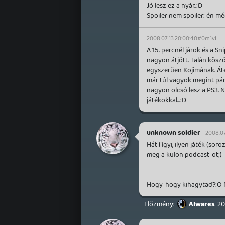
Jó lesz ez a nyár..:D
Spoiler nem spoiler: én még
2008.07.13 20:00:40
#0m1vl
A 15. percnél járok és a S
nagyon átjött. Talán kösz
egyszerűen Kojimának. Áté
már túl vagyok megint pár
nagyon olcsó lesz a PS3. 
játékokkal...:D
unknown soldier
2008.07
Hát figyi, ilyen játék (s
meg a külön podcast-ot;)
Hogy-hogy kihagytad?:O Ne
Alwares
20