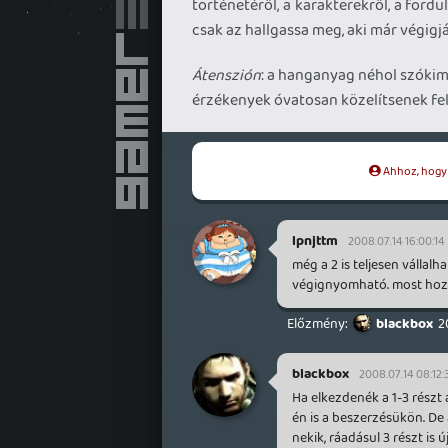
történetéről, a karakterekről, a fordu
csak az hallgassa meg, aki már végigjá
Átenszión
: a hanganyag néhol szókim
érzékenyek óvatosan közelítsenek fel
Ahhoz, hogy t
lpnjttm
2008.07.14 16:00:14
még a 2 is teljesen vállalha
végignyomható. most hozom
blackbox
2
blackbox
2008.07.14 08:12:
Ha elkezdenék a 1-3 részt
én is a beszerzésükön. De
nekik, ráadásul 3 részt is ú