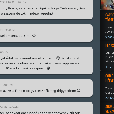
.13 19:20:52
#0m1vj
8 napj
hogy Prága, a stáblistában írják is, hogy Csehország, Dél-
u asszem, de tök mindegy végülis:)
CAPCO
TÖRTÉ
Tovább
:34
#0m1vi
Jay an
Nekem tetszett. Grat. 😃
No Mor
9 napj
PLAYS
#0m1vh
Egy v
túlélő
egyet értek mindennel, ami elhangzott. 🙂 Bár aki most
várja 
 összes részt sorban, szerintem akkor sem kapja vissza
9 napj
t mi 10 éve kaptunk és kapunk. 😛
GOD O
HÉTVÉ
2
#0m1vg
Tovább
ek az MGS fanok! Hogy csesznék meg (irigykedem) 😃
Cost o
2026.0
XBOX 
:52:26
#0m1vf
VISSZ
tek, bár akadt pár eléggé közhelyes szövegek, túl sok