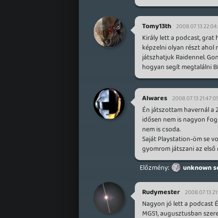
Tomy13th
2008.07.13 22:04
Király lett a podcast, gra
képzelni olyan részt ahol 
játszhatjuk Raidennel. Gon
hogyan segít megtalálni Bi
Alwares
2008.07.13 21:47:0
Én játszottam havernál a 
idősen nem is nagyon fogo
nem is csoda.
Saját Playstation-öm se v
gyomrom játszani az első r
unknown so
Rudymester
2008.07.13 21:
Nagyon jó lett a podcast É
MGS1, augusztusban szeret