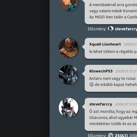
A mentéseknél arra gondo
vagy valami másik Konami 
Az MGS1-ben talán a Castle
stevefarcr
Squall Lionheart
2008.07.
le lehet tölteni a régebbi
KiswechPS3
2008.07.13 12
Antaru nem vagy te rossz 
😛 de inkább kapsz heheh
stevefarcry
2008.07.13 12:
Ő azt mondta, hogy az mgs
Otaconos, ahol ugyebár M
mindektten túélik és ez az
ZS0LTI
2008