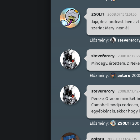
ZS0LTI
2008.07.13 12:51:50
Jaja, de a podcast-ben azt
szerint Meryl nem él.
stevefarcr
stevefarcry
2008.07.13 12:
Mindegy, értettem.:D Neke
antaru
2008
stevefarcry
2008.07.13 12
Persze, Otacon mindkét b
Campbell modja codecen, 
egyébként is, akkor hogy
ZS0LTI
2008
antaru
2008.07.13 12:43:35