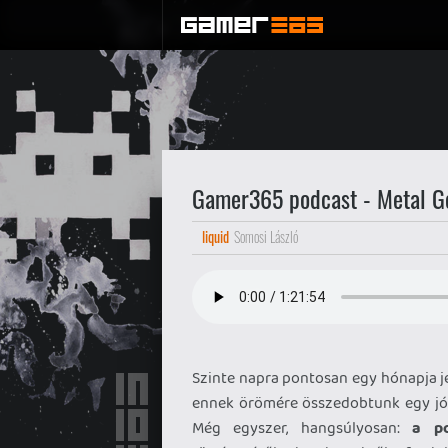
Gamer365 podcast - Metal Ge
liquid
Somosi László
Szinte napra pontosan egy hónapja j
ennek örömére összedobtunk egy jó 
Még egyszer, hangsúlyosan:
a p