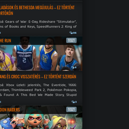
LADÁSOK ÉS BETHESDA MEGÚJULÁS – EZ TÖRTÉNT
ÖRTÖKÖN
á: Gears of War: E-Day, Rideshare "Stimulator",
ns of Books and Keys, SpeedRunners 2: King of
.
a
86
THE RUN
TESZT
a
6
NG ÉS CROC VISSZATÉRÉS – EZ TÖRTÉNT SZERDÁN
bá: Xbox üzleti jelentés, The Eventide, 1666:
rdam, Thimbleweed Park 2, Pokémon Pokopia,
& Found: A This Bed We Made Story, Stupid
 Dies.
a
3
OON RAIDERS
TESZT