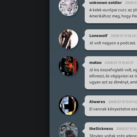
unknown soldier
2008.07
A kelet-európai cucc az jó
Amerikához meg, hogy Per
Lonewolf
2008.07.13 18:24
Jó volt nagyon a podcast. 
matoo
2008.07.13 15:26:57
Jó kis összefoglaló volt, 
előveszi, és végigviszi az
ugyan azt az élményt, ami
Alwares
2008.07.13 15:07:4
El vannak kényeztetve ez
theSickness
2008.07.13 13
Tényleg voltak szép jelene