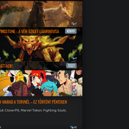
a
7
IVINGSTONE - A VÉR-SZIGET LABIRINTUSA
KÖNYV
a
2
ATTACK!
TESZT
a
9
Y MARAD A TERVNÉL – EZ TÖRTÉNT PÉNTEKEN
á: CloverPit, Marvel Tokon: Fighting Souls.
a
12