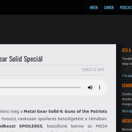
HÍREK
CIKKEK
PODCAS
GTA A
ar Solid Speciál
Tovább
Way o
2008.07.13. 10:45
7 óráj
SENAR
Szekt
óceán
megva
becsa
elent meg a
Metal Gear Solid 4: Guns of the Patriots
18 órá
hosszú, vaskosan spoileres beszélgetést a témában.
MEGJE
odkeszt SPOILERES
, beszélünk benne az MGS4
Benne