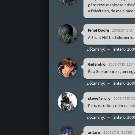
pátosszal meglocsolt dialó
a felvételen, de majd meg
Final Doom
2008.07.13 13:
A Silent Hill-t is felismerte.
antaru
2008
Gulandro
2008.07.13 13:27:
És a Suikodenre is, ami eg
antaru
2008
stevefarcry
2008.07.13 13:
Persze, tudom, nem is azé
antaru
2008
antaru
2008.07.13 13:23:55