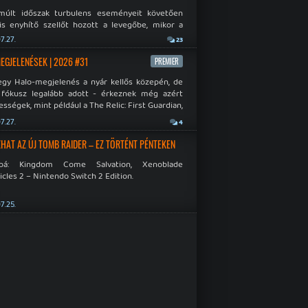
múlt időszak turbulens eseményeit követően
is enyhítő szellőt hozott a levegőbe, mikor a
oft bejelentette, hogy PC-re is kiterjesztik az
7.27.
23
Original visszafelé kompatibilitást. Lássuk,
 jutottak...
MEGJELENÉSEK | 2026 #31
PREMIER
egy Halo-megjelenés a nyár kellős közepén, de
 fókusz legalább adott - érkeznek még azért
sségek, mint például a The Relic: First Guardian,
blade Chronicles 2 és a Dispatch új átiratai vagy
7.27.
4
 a Mistfall Hunter
HAT AZ ÚJ TOMB RAIDER – EZ TÖRTÉNT PÉNTEKEN
bbá: Kingdom Come Salvation, Xenoblade
cles 2 – Nintendo Switch 2 Edition.
7.25.