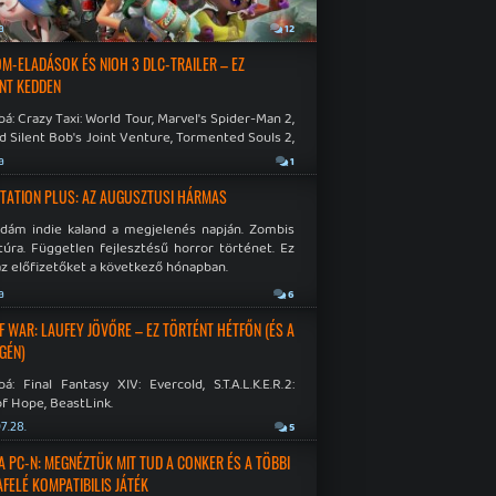
a
12
M-ELADÁSOK ÉS NIOH 3 DLC-TRAILER – EZ
NT KEDDEN
á: Crazy Taxi: World Tour, Marvel's Spider-Man 2,
d Silent Bob's Joint Venture, Tormented Souls 2,
e Room in Hell, Slain 2: The Beast Within.
a
1
TATION PLUS: AZ AUGUSZTUSI HÁRMAS
idám indie kaland a megjelenés napján. Zombis
túra. Független fejlesztésű horror történet. Ez
az előfizetőket a következő hónapban.
a
6
F WAR: LAUFEY JÖVŐRE – EZ TÖRTÉNT HÉTFŐN (ÉS A
GÉN)
á: Final Fantasy XIV: Evercold, S.T.A.L.K.E.R.2:
f Hope, BeastLink.
7.28.
5
A PC-N: MEGNÉZTÜK MIT TUD A CONKER ÉS A TÖBBI
AFELÉ KOMPATIBILIS JÁTÉK