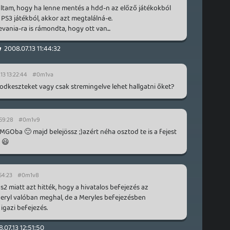
ltam, hogy ha lenne mentés a hdd-n az előző játékokból
PS3 játékból, akkor azt megtalálná-e.
vania-ra is rámondta, hogy ott van...
y
2008.07.13 11:44:32
13 13:22:44
#0m1va
 podkeszteket vagy csak stremingelve lehet hallgatni őket?
:59:28
#0m1v9
MGOba 🙂 majd belejössz ;)azért néha osztod te is a fejest
 😃
54:23
#0m1v8
2 miatt azt hitték, hogy a hivatalos befejezés az
eryl valóban meghal, de a Meryles befejezésben
 igazi befejezés.
.07.13 12:51:50