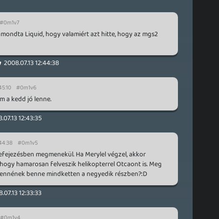
#0m1v7
 mondta Liquid, hogy valamiért azt hitte, hogy az mgs2
y
2008.07.13 12:44:38
45:10
#0m1v6
m a kedd jó lenne.
.07.13 12:43:35
:44:38
#0m1v5
efejezésben megmenekül. Ha Merylel végzel, akkor
hogy hamarosan felveszik helikopterrel Otcaont is. Meg
 lennének benne mindketten a negyedik részben?:D
.07.13 12:33:33
#0m1v4