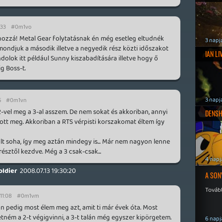
:33
#0m1vo
t hozzá! Metal Gear folytatásnak én még esetleg eltudnék
3 napj
mondjuk a második illetve a negyedik rész közti időszakot
IAN L
dolok itt például Sunny kiszabadítására illetve hogy ő
g Boss-t.
3 napj
5
#0m1vn
2-vel meg a 3-al asszem. De nem sokat és akkoriban, annyi
DENSH
tt meg. Akkoriban a RTS vérpisti korszakomat éltem így
olt soha, így meg aztán mindegy is... Már nem nagyon lenne
észtől kezdve. Még a 3 csak-csak...
4 napj
ldier
2008.07.13 19:30:20
A SON
Tovább
11:08
#0m1vm
n pedig most élem meg azt, amit ti már évek óta. Most
ném a 2-t végigvinni, a 3-t talán még egyszer kipörgetem.
6 napj