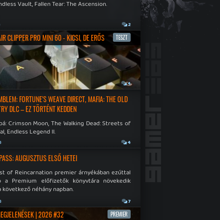
dless Vault, Fallen Tear: The Ascension.
a
2
R CLIPPER PRO MINI 60 - KICSI, DE ERŐS
TESZT
a
4
EMBLEM: FORTUNE'S WEAVE DIRECT, MAFIA: THE OLD
RY DLC – EZ TÖRTÉNT KEDDEN
bá: Crimson Moon, The Walking Dead: Streets of
al, Endless Legend II.
a
4
PASS: AUGUSZTUS ELSŐ HETEI
st of Reincarnation premier árnyékában ezúttal
b a Premium előfizetők könyvtára növekedik
a következő néhány napban.
a
7
MEGJELENÉSEK | 2026 #32
PREMIER