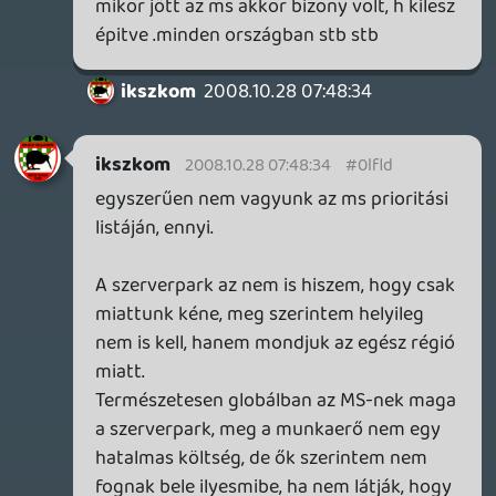
leledzik, mikor pl az antivírusomat
fájlcserélőnek nézték és letiltották a VMC-
t, merthogy volt ilyen is 😞
Gaben
2008.10.26 20:57:52
Tomtom
2008.10.27 19:32:02
#0lfl9
ez 100 pontos volt:)
Gaben
2008.10.26 13:15:51
Pukhi-zik
2008.10.27 18:53:42
#0lfl8
Ez már aránylag egy érthetö válasz.
ilyesmikröl miért nem beszélnek?
viszont szerverpark témában tényleg nem
vagyok szakavatott de tényleg oylan nagy
szerverpark kellene M O- hoz? ez lehet
hulén hangzik de ide minek szerverpark az
nem jo ami a szomszédban van? És az tuti
,h a magyar csapat (legyen monnyuk 5 e
fő) ugy leterhelné a live-ot? persze biztos