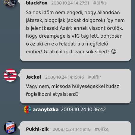
" target="_blank">uk.@(youtube:iomrFW4umOI)
(mert akárki akármit mond: az az oroszlán amelyiknek
sörénye van, az hím 😃 )
hjetyekus
2008.10.24 12:28:00
hjetyekus
2008.10.24 12:28:00
#0lfkh
A Viva Pinata-t pl. úgy ahogy van
betilthatnák az állatvédők, annyi aberráció
van benne...
manga02
2008.10.24 12:25:35
manga02
2008.10.24 12:25:35
#0lfkg
😃