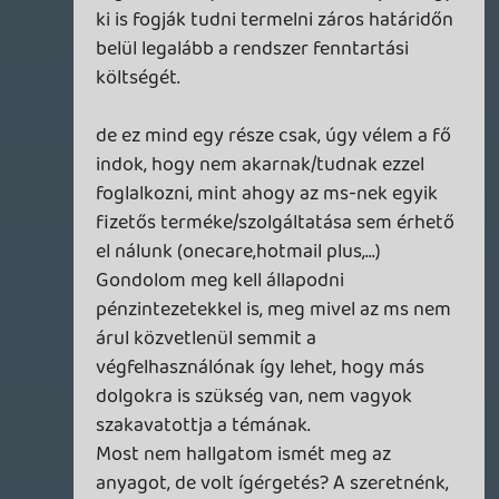
nem tökmag az ára de nem hiszem h több
száz guriga. És ha igen? MS röl beszélünk
kérem.Meg nehogy pár rendeszergazda
meg alkalmazott fizetése legyen az ürügy
vaz.
Akkor meg nem kell igérgetni.
náti
2008.10.26 12:29:08
chrss
2008.10.27 09:23:40
#0lfl7
a zene és filmeletöltés ott a fő ok
szerintem... mint ahogy itthon is az megy
nagyüzemben...
Gaben
2008.10.26 20:57:52
Takedown
2008.10.27 09:18:02
#0lfl6
jo podcast lett ahoz képeest h 2-en voltak
😃
vége kicsit furcsa lett de amugy jo 🙂