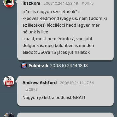
Jó volt az interjú. Viszont csak nekem lett
olyan hirtelen vége, vagy tényleg így el lett
vágva az MGS4 válasz után?
Információk
Oké, értem és elfogadom!
manga02
2008.10.24 12:33:57
#0lfki
Jaja 😃 Rácsapunk a kígyó tojásra és
aberált kétfejű kígyó születik 😃 Ha
megint, akkor meg négyfejű. Disznó és
hattyú is csak ebben a játékban
pároztatható, hogy egy elég mutáns
repülő malac legyen belőle, melynek
születési rendellenessége, hogy egyik
szárnya nagyobb, mint a másik és a
tekintete se feltétlenül tiszte... és akkor a
két hím oroszlán románcát még nem is
említettem: