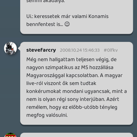
van, érdemes rákötni esetleg az ilyen next
gen gépeket.
Fieldtom
2008.10.24 11:49:53
Jademan
2008.10.24 13:06:57
#0lfkk
a multiplatformokat úgy is pc-n játszanám
ha mellettem lenne egy box (meg majd a
ps3 mellet is). a mostani, őszi kínálatból
ami abszolúte érdekel az a gears of war 2,
és megnézném ezt a banjo-t is.
valószínűleg ki is jönnek majd pc-re talán
egy-másfél évvel később, de ha mégsem,
akkor sem maradok le hatalmas dolgokról,
mert a clear sky sem egyhamar kerül box-
ra, aminél egy igencsak erős hangulatú
játékról maradnak le a dobozosok.
Alwares
2008.10.24 12:08:38
dreampage
2008.10.24 12:59:45
#0lfkj