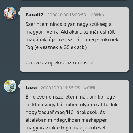
magyarázzák e fogalmak jelentését.
Most legutóbb ugye a 'casual' volt, aki
kezdő, egyszerű játékokat igényel stb. A
'HC' meg az, aki vér profin játszik minden
játékkal, és játszik is minden játékkal, és
kihívásokra éhezett.
Ezek után már el sem tudom dönteni,
hogy Én hova tartozom a 20 éves játék
múltammal, aminek 17 éve folyamatos
zúzással telt, az utolsó 2-3 éve pedig,
időhiány miatt jóval lightosabb lett, ami a
mennyiségi játékot illeti, de még mindig ki
vagyok éhezve a minőségre, a kihívásra ...
akkor már Én is casual vagyok, mert nincs
időm annyit játszani, mint akik most 'HC'-
nek nevezik magukat?
Mert azt látom, hogy manapság inkább a
mennyiségi játékosokra nyomják rá a HC
jelzőt.
R.P
2008.10.29 11:37:23