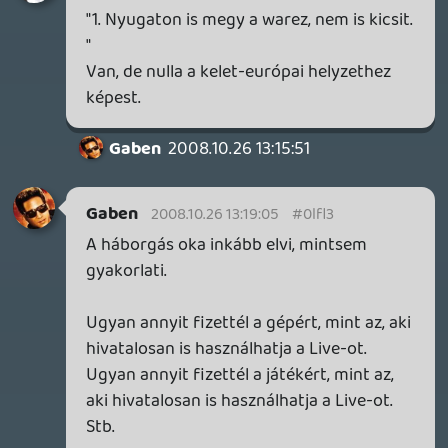
2. A "Mi is nagyon szeretnénk" mondat
mögött meg szvsz az van, hogy szeretnék
(ez nekik is jó, és nekünk gamereknek is
persze), de egyszerűen a petíciók, eladási
adatok elég gyengék - fejlődés itthon ide
vagy oda -, és kár is pedálozni a felsőbb
vezetőségnél - egyenlőre legalábbis. Ha
néhány év múlva is ilyen tempóban
fejlődünk, akkor meg már szerintem
semmi akadálya.
Ui.: keressetek már valami Konamis
bennfentest is... 😉
stevefarcry
2008.10.24 15:46:33
#0lfkv
Még nem hallgattam teljesen végig, de
nagyon szimpatikus az MS hozzállása
Magyaroszággal kapcsolatban. A magyar
live-ról viszont ők sem tudtak
konkérumokat mondani ugyancsak, mint a