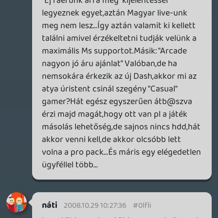
Tommy_Angelo
2008.10.28 18:08:48
#0lflg
várjuk a további fejleményeket. 🙂
ikszkom
2008.10.28 13:05:20
#0lflf
persze, ki lesz, valamikor
Pukhi-zik
2008.10.28 12:13:06
Pukhi-zik
2008.10.28 12:13:06
#0lfle
mikor jött az ms akkor bizony volt, h kilesz
épitve .minden országban stb stb
ikszkom
2008.10.28 07:48:34
ikszkom
2008.10.28 07:48:34
#0lfld
egyszerűen nem vagyunk az ms prioritási
listáján, ennyi.