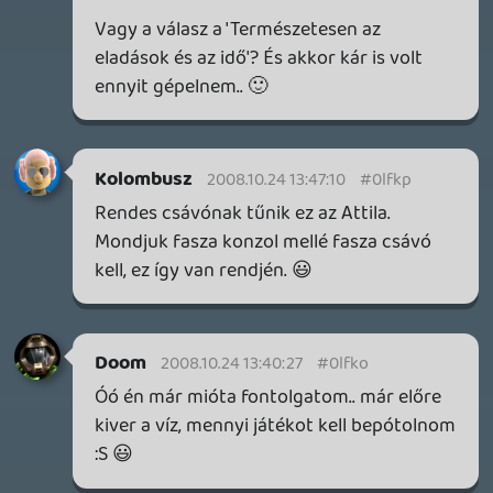
zorgo
2008.10.24 11:58:57
Ordel
2008.10.24 12:17:25
#0lfka
Jó felfogás...
zorgo
2008.10.24 11:58:57
1 / 2
GTA A NETFLIXEN – EZ TÖRTÉNT CSÜTÖRTÖKÖN
Továbbá: Warrior Cats: Clans of the Forest, Onimusha:
Way of the Sword, TOEM 2, Quake remaster.
1 órája
SENARA: THE SACRAMENT
TESZT
Szektások, mélytengeri rémek és egy realisztikus
óceánjáró. A SENARA-ban első pillantásra minden
megvan, ami a sikerhez kell, ez az összkép azonban
becsapós.
12 órája
1