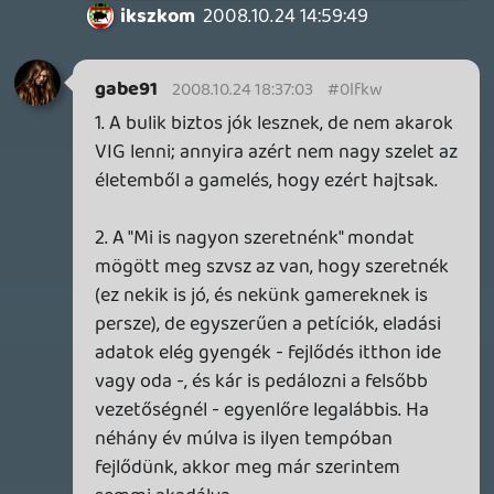
BW
2008.10.24 11:17:02
Fieldtom
2008.10.24 13:24:05
#0lfkn
Persze,nem olcsó,sőt...
De egyszer kell rá befektetni.
Ha meg van HD-s monitorod,akkor uccu
neki,vegyél egy 360-at.
Ma már úgyis nyitva vannak a boltok 🙂
Jademan
2008.10.24 13:09:24
Pukhi-zik
2008.10.24 13:16:16
#0lfkm
Mindenképp pozitiv.Bár a fele marketing
duma volt mégis érezhető valami pozitív.
Jademan
2008.10.24 13:09:24
#0lfkl
a 94 centis plazma tv meg megint egy
vagyon. megszoktam a monitor előtti
játékot. most úgy is hd ready monitorom