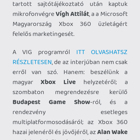
A VIG programról
ITT OLVASHATSZ
RÉSZLETESEN
, de az interjúban nem csak
erről van szó. Hanem: beszélünk a
magyar
Xbox Live
helyzetéről; a
szombaton megrendezésre kerülő
Budapest Game Show
-ról, és a
rendezvény esetleges
multiplatformosodásáról; az Xbox 360
hazai jelenéről és jövőjéről, az
Alan Wake
megjelenéséről, és rákérdeztünk a
folyamatosan pletykált
Metal Gear Solid
4
Xbox 360 verzióra is.
Ahhoz, hogy te is hozzászólj, be kell
jelentkezned!
1 / 2