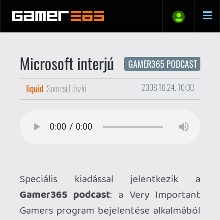
Microsoft interjú
GAMER365 PODCAST
liquid
Somosi László
2008.10.24. 10:00
Speciális kiadással jelentkezik a
Gamer365 podcast
: a Very Important
Gamers program bejelentése alkalmából
tartott sajtótájékoztató után kaptuk
mikrofonvégre
Vígh Attilát
, a a Microsoft
Magyarország Xbox 360 üzletágért
felelős marketingesét.