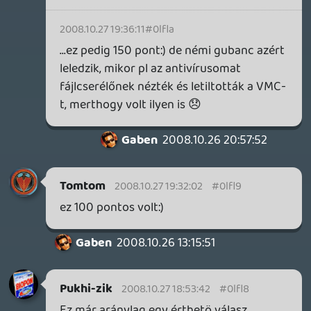
Van, de nulla a kelet-európai helyzethez
képest.
Gaben
2008.10.26 13:15:51
Gaben
2008.10.26 13:19:05
#0lfl3
A háborgás oka inkább elvi, mintsem
gyakorlati.
Ugyan annyit fizettél a gépért, mint az, aki
hivatalosan is használhatja a Live-ot.
Ugyan annyit fizettél a játékért, mint az,
aki hivatalosan is használhatja a Live-ot.
Stb.
Ellenben Nem tudsz minden Demo-t
letölteni, stb.
náti
2008.10.26 12:29:08
Gaben
2008.10.26 13:15:51
#0lfl2