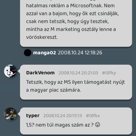
uncsi már 2 éve azt hallgatni ,h "mi is
szeretnénk" .Biztos vagyok benne ,h a
Gamer365 szerkesztői valamelyest
mélyebb betekintéssel rendelkeznek ,
persze csak 4szemközt..
Vagy a válasz a 'Természetesen az
eladások és az idő'? És akkor kár is volt
ennyit gépelnem.. 🙂
Kolombusz
2008.10.24 13:47:10
#0lfkp
Rendes csávónak tűnik ez az Attila.
Mondjuk fasza konzol mellé fasza csávó
kell, ez így van rendjén. 😃
Doom
2008.10.24 13:40:27
#0lfko
Óó én már mióta fontolgatom.. már előre
kiver a víz, mennyi játékot kell bepótolnom
:S 😃