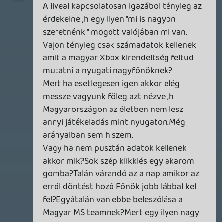
hjetyekus
2008.10.24 12:25:17
hjetyekus
2008.10.24 12:25:17
#0lfkf
Erről jut eszembe, ma még nem is ittam
kávét...
Megyek, készítek egyet...
GYUFo
2008.10.24 12:18:19
GYUFo
2008.10.24 12:22:16
#0lfke
Persze hogy a pénztárcájukkal törődnek,
de ahhoz meg az kell hogy a játékosokkal
törődjenek. Egyébként meg az interjúból
számomra az jött le hogy a Vígh Attilát
igenis foglalkoztatja a dolog, hogy legyen
végre valami itthon is, és nem csak havi
fizuért nyöszörög valamit.
zorgo
2008.10.24 11:58:57