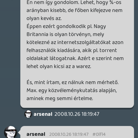
azzal van a bajom, hogy ők ezt csinálják,
csak nem tetszik, hogy úgy tesztek,
mintha az M marketing osztály lenne a
vöröskereszt.
manga02
2008.10.24 12:18:26
DarkVenom
2008.10.24 20:21:03
#0lfky
Tetszik, hogy az MS ilyen támogatást nyújt
a magyar piac számára.
typer
2008.10.24 20:15:13
#0lfkx
1,5? nem túl magas szám az ? 😛
ikszkom
2008.10.24 14:59:49
gabe91
2008.10.24 18:37:03
#0lfkw
1. A bulik biztos jók lesznek, de nem akarok
VIG lenni; annyira azért nem nagy szelet az
életemből a gamelés, hogy ezért hajtsak.