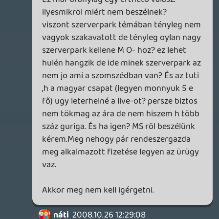
Én meg sokadjára is azt mondom, hagyjuk
már a Live szempontjából ezt a süket
warez dumát.
1. Nyugaton is megy a warez, nem is kicsit.
2. Semmilyen módon nem tudják mérni a
magyar játékosok eredeti gammáinak
mennyiségét, mert 90%-unk vagy nem
hivatalos viszonteladótól, vagy külföldről,
vagy használtat vásárol.
3. Szerintem fordítva ülnek a lovon. Meg
kell csinálni a hivatalos Live-ot és utána
"minden pillanatban" (nem 2 évente 1x-2x).
Könyörtelenül bannolni.
náti
2008.10.26 12:29:08
#0lfl1
a Live bevezetése több száz milliós
beruházás lehet, ha jobban belegondolsz.
Saját szerverpark kiépítése, újabb
alkalmazottak felvétele, support + ezek
fizetése, aztán megoldani, hogy a helyi
összes bankkártyát elfogadja a rendszer