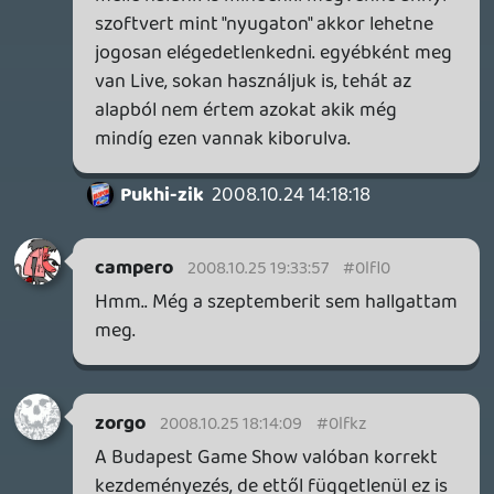
Mert ha esetlegesen igen akkor elég
messze vagyunk főleg azt nézve ,h
Magyarországon az életben nem lesz
annyi játékeladás mint nyugaton.Még
arányaiban sem hiszem.
Vagy ha nem pusztán adatok kellenek
akkor mik?Sok szép klikklés egy akarom
gomba?Talán várandó az a nap amikor az
erről döntést hozó Főnök jobb lábbal kel
fel?Egyátalán van ebbe beleszólása a
Magyar MS teamnek?Mert egy ilyen nagy
cégnél nekem úgy tünik ők is csak 'kis'
alkalmazottak. (Huha meg ne bántsak
valakit)
Tényleg nem értek hozzá de nem hiszem ,h
olan sokba kerülne a kiépítés és
megkockáztatom , ezek helyett a tényleg
klassz és becsülendő bulik helyett inkább a
játékosok mégis a magyar live bevezetése
mellett döntenének.
Nyilván összetettebb a dolog, de vaze elég