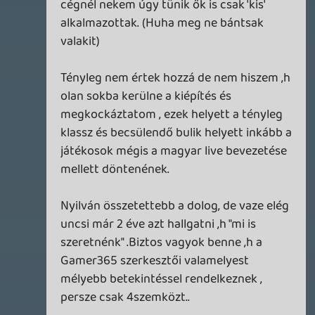
manga02
2008.10.24 12:18:26
#0lfkd
Jah mert nem az ő pénztárcájukból
kapunk magyar nyelvű játékokat és
ingyenes rendezvényeket.
zorgo
2008.10.24 11:58:57
GYUFo
2008.10.24 12:18:19
#0lfkc
Dehogy túlzás, ma is azzal vannak teli a
magyar híradások hogy hány szülő perli a
Rockstart a San Andreas Hot Coffee
miatt! 🙂
hjetyekus
2008.10.24 10:40:32
multishoot
2008.10.24 12:17:46
#0lfkb
Jó hát akkor ne gyere a bulikra meg úgy
alapjaiban véve ne is foglalkozz az
egésszel,és tényleg nagyon ki tolsz
velük,nem tudnak "kifosztanii" !