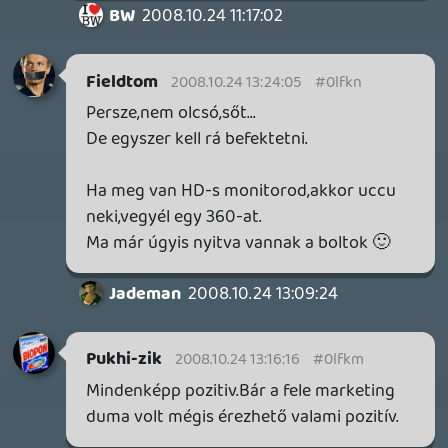
MEGJELENÉSI DÁTUMOK NAPJA – EZ TÖRTÉNT SZERDÁN
Benne: Isle of Reveries, Beaten Path, Moonlighter 2: The
Endless Vault, Fallen Tear: The Ascension.
1 napja
2
CORSAIR CLIPPER PRO MINI 60 - KICSI, DE ERŐS
TESZT
1 napja
3
FIRE EMBLEM: FORTUNE'S WEAVE DIRECT, MAFIA: THE OLD
COUNTRY DLC – EZ TÖRTÉNT KEDDEN
Továbbá: Crimson Moon, The Walking Dead: Streets of
Survival, Endless Legend II.
2 napja
4
GAME PASS: AUGUSZTUS ELSŐ HETEI
A Beast of Reincarnation premier árnyékában ezúttal
inkább a Premium előfizetők könyvtára növekedik majd
a következő néhány napban.