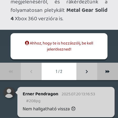
Erner Pendragon
2025.07.20 13:16:53
#208pg
Nem hallgatható vissza 😞
Pacal17
2008.10.30 16:09:53
#0lflm
Szerintem nincs olyan nagy szükség a
magyar live-ra. Aki akart, az már csinált
magának, újat regisztrálni meg senki nek
fog (elvesznek a GS ek stb.)
Persze az újrekek azok mások...
Laza
2008.10.30 14:55:05
#0lfll
Én eleve nemszeretem már, amikor egy
cikkben vagy bármiben olyanokat hallok,
hogy 'casual' meg 'HC' játékosok, és
általában mindegyikben másképpen