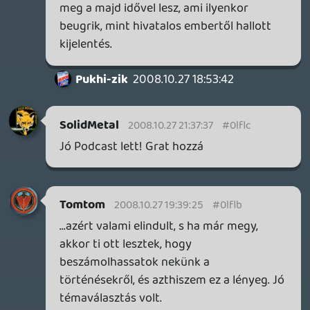
Gaben
2008.10.26 20:57:52
#0lfl5
Én nem így gondolom. Lehet, hogy %-os
arányban kisebb, de főben kifejezve nem
olyan kevés az.
Éppen ezért gondolkodik pl. Nagy
Britannia is olyan törvényn, mely
kötelezné az internetszolgáltatókat azon
felhasználók kiadására, akik pl. torrent
oldalakat látogatnak. Azért e szerint nem
lehet olyan kicsi az a warez.
És, mint írtam, ez nálnuk nem mérhető.
Max. egy közvéleménykutatás alapján,
aminek meg semmi értelme.
arsenal
2008.10.26 18:19:47
arsenal
2008.10.26 18:19:47
#0lfl4
"1. Nyugaton is megy a warez, nem is kicsit.
"