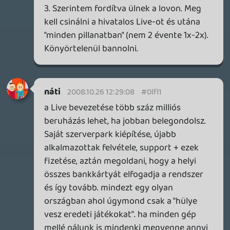
Sajnos időm nem engedi, hogy állandóan
játszak, blogoljak (sokat dolgozok) így nem
is jelentkezek! Azért annak viszont örülök,
hogy dreampage is VIG tag lett, pontosan
ő az aki erre a feladatra a megfelelő
ember! Gratulálok dream sok sikert! 😉
Jackal
2008.10.24 14:19:46
#0lfkr
Vagy nem, micsoda hülyeségekkel tudsz
foglalkozni atyaisten:D
aranyb3ka
2008.10.24 10:36:42
Pukhi-zik
2008.10.24 14:18:18
#0lfkq
A liveal kapcsolatosan igazábol tényleg az
érdekelne ,h egy ilyen "mi is nagyon
szeretnénk " mögött valójában mi van.
Vajon tényleg csak számadatok kellenek
amit a magyar Xbox kirendeltség feltud
mutatni a nyugati nagyfőnöknek?