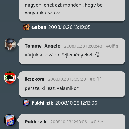
Most nem hallgatom ismét meg az
anyagot, de volt ígérgetés? A szeretnénk,
meg a majd idővel lesz, ami ilyenkor
beugrik, mint hivatalos embertől hallott
kijelentés.
Pukhi-zik
2008.10.27 18:53:42
SolidMetal
2008.10.27 21:37:37
#0lflc
Jó Podcast lett! Grat hozzá
Tomtom
2008.10.27 19:39:25
#0lflb
...azért valami elindult, s ha már megy,
akkor ti ott lesztek, hogy
beszámolhassatok nekünk a
történésekről, és azthiszem ez a lényeg. Jó
témaválasztás volt.
2008.10.27 19:36:11
#0lfla
...ez pedig 150 pont:) de némi gubanc azért