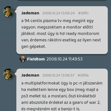
2 napja
7
HETI MEGJELENÉSEK | 2026 #32
PREMIER
3 napja
7
IAN LIVINGSTONE - A VÉR-SZIGET LABIRINTUSA
KÖNYV
3 napja
2
DENSHATTACK!
TESZT
4 napja
9
A SONY MARAD A TERVNÉL – EZ TÖRTÉNT PÉNTEKEN
Továbbá: CloverPit, Marvel Tokon: Fighting Souls.