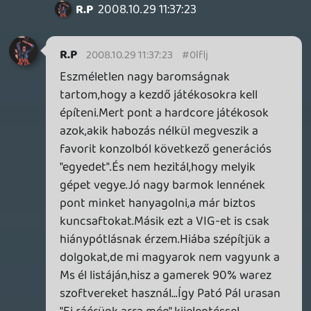
náti
2008.10.29 10:27:36
#0lfli
igen. több userhez, több szerver kell. most
használja pár ezer ember, ha bevezetnék
hivatalosan, akkor meg tízszer ennyien
használnák, tehát tuti kell még extra
beruházás. gondolom nem úgy megy, hogy
megnyomnak egy gombot valahol és a
következő pillanatban már működik
is....egyébként meg oroszokál, cseheknél,
lengyeleknél sincs pedig azok nagyobb
piacok...
Pukhi-zik
2008.10.27 18:53:42
náti
2008.10.29 10:24:50
#0lflh
mondjuk a legjobb, hogy minden dobozra
rá van írva, hogy a Live szolgáltatás nem
érhető el minden országban, tehát nem is
nagyon lehet azt mondani, hogy be
vagyunk csapva.
Gaben
2008.10.26 13:19:05