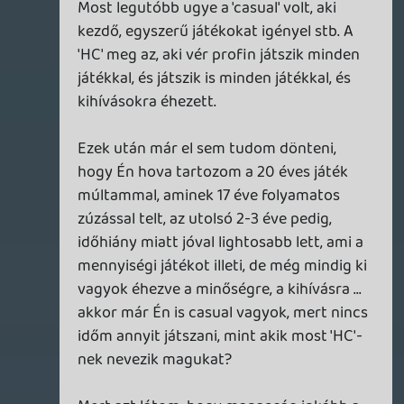
ikszkom
2008.10.29 11:55:16
#0lflk
biztos marha jó lesz a felmásolás, meg
lehet hogy néha használni is fogom, de
igazából idáig is marha jól elvoltam
nélküle, szóval ezután is megmenne
valahogy.
Az meg hogy a vinyós változat
összességében jobb vétel, az idáig is így
volt, besegít a vinyó most is, hogy cache-
ként használható.
R.P
2008.10.29 11:37:23
R.P
2008.10.29 11:37:23
#0lflj
Eszméletlen nagy baromságnak
tartom,hogy a kezdő játékosokra kell
építeni.Mert pont a hardcore játékosok
azok,akik habozás nélkül megveszik a
favorit konzolból következő generációs
"egyedet".És nem hezitál,hogy melyik