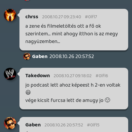
és így tovább. mindezt egy olyan
országban ahol úgymond csak a "hülye
vesz eredeti játékokat". ha minden gép
mellé nálunk is mindenki megvenne annyi
szoftvert mint "nyugaton" akkor lehetne
jogosan elégedetlenkedni. egyébként meg
van Live, sokan használjuk is, tehát az
alapból nem értem azokat akik még
mindíg ezen vannak kiborulva.
Pukhi-zik
2008.10.24 14:18:18
campero
2008.10.25 19:33:57
#0lfl0
Hmm.. Még a szeptemberit sem hallgattam
meg.
zorgo
2008.10.25 18:14:09
#0lfkz
A Budapest Game Show valóban korrekt
kezdeményezés, de ettől függetlenül ez is
hatalmas reklám a Microsoftnak. Nem