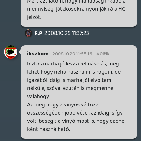
gépet vegye.Jó nagy barmok lennének
pont minket hanyagolni,a már biztos
kuncsaftokat.Másik ezt a VIG-et is csak
hiánypótlásnak érzem.Hiába szépítjük a
dolgokat,de mi magyarok nem vagyunk a
Ms él listáján,hisz a gamerek 90% warez
szoftvereket használ...Így Pató Pál urasan
"Ej ráérünk arra még" kijelentéssel
legyeznek egyet,aztán Magyar live-unk
meg nem lesz...Így aztán valamit ki kellett
találni amivel érzékeltetni tudják velünk a
maximális Ms supportot.Másik: "Arcade
nagyon jó áru ajánlat" Valóban,de ha
nemsokára érkezik az új Dash,akkor mi az
atya úristent csinál szegény "Casual"
gamer?Hát egész egyszerűen átb@szva
érzi majd magát,hogy ott van pl a játék
másolás lehetőség,de sajnos nincs hdd,hát
akkor venni kell,de akkor olcsóbb lett
volna a pro pack...És máris egy elégedetlen
ügyféllel több...