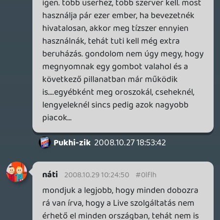
A szerverpark az nem is hiszem, hogy csak
miattunk kéne, meg szerintem helyileg
nem is kell, hanem mondjuk az egész régió
miatt.
Természetesen globálban az MS-nek maga
a szerverpark, meg a munkaerő nem egy
hatalmas költség, de ők szerintem nem
fognak bele ilyesmibe, ha nem látják, hogy
ki is fogják tudni termelni záros határidőn
belül legalább a rendszer fenntartási
költségét.
de ez mind egy része csak, úgy vélem a fő
indok, hogy nem akarnak/tudnak ezzel
foglalkozni, mint ahogy az ms-nek egyik
fizetős terméke/szolgáltatása sem érhető
el nálunk (onecare,hotmail plus,...)
Gondolom meg kell állapodni
pénzintezetekkel is, meg mivel az ms nem
árul közvetlenül semmit a
végfelhasználónak így lehet, hogy más
dolgokra is szükség van, nem vagyok
szakavatottja a témának.