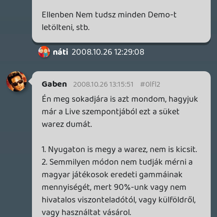
nem is olyan régi sony interjúban. Azért
remélem, hogy ez előbb-utóbb tényleg
megfog valósulni.
ikszkom
2008.10.24 14:59:49
#0lfku
a "mi is nagyon szeretnénk" =
-kedves Redmond (vagy uk, nem tudom ki
az illetékes) léccilécci hadd legyen már
nálunk is live
-majd, most nem érünk rá, van jobb
dolgunk is, meg különben is minden
eladott 360ra 1,5 játék jut nálatok
Pukhi-zik
2008.10.24 14:18:18
Andrew Ashford
2008.10.24 14:47:54
#0lfkt
Nagyon jó lett a podcast GRAT!
blackfox
2008.10.24 14:27:31
#0lfks