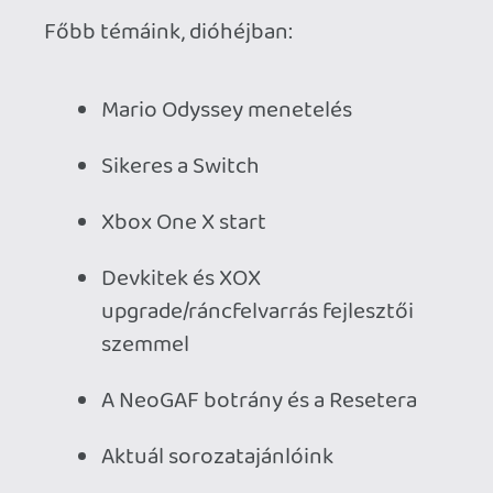
Kinect
Aktuál retro visszatekintők 10-20-
30 évvel ezelőttről (Quake, Monkey
Island, és még sok más)
Amig(a) készlet tart - szemezgető
és még sok egyéb videójátékos
érdekesség 2017 novemberéből.
[Letöltés] Bonus Stage Podcast #01 -
2017 November