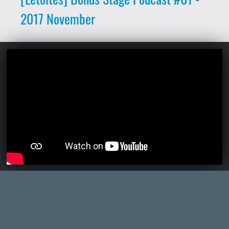
Ahhoz, hogy te is hozzászólj, be kell
jelentkezned!
keviny
2017.12.07 06:42:27
#045kk
Köszi az észrevételeket! Egyelőre
szárnyainkat próbálgatjuk, még egy pár
adás és remélhetőleg jobban összeérik a
dolog. 🙂
pepimama
2017.12.06 22:30:19