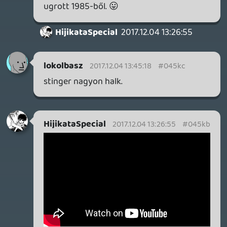
zaz
2017.12.04 11:23:09
#045k4
Feliratkoztam!
Lavitz
2017.12.04 11:19:38
#045k3
Jó volt hajrá csak így tovább! 🙂
Stinger
2017.12.04 10:26:42
#045k2
Úgy-úgy, csak ez a vidi már a felvétel után
jött ki, ezért nem került bele végül az
adásba. 🙂
☠️ cgi
2017.12.04 09:10:09
keviny
2017.12.04 09:36:02
#045k1
Hehe, majd igyekszem felzárkóztatni a
beszélőkémet. 🙂