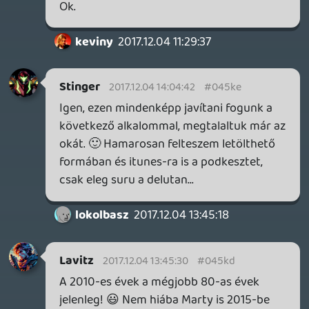
keviny
2017.12.04 11:59:56
#045k7
Valaki adna hozzájuk elérhetőséget, már
emelném is fel a telefont!
Doom
2017.12.04 11:56:18
Doom
2017.12.04 11:56:18
#045k6
A You Killed in Africa fejlesztőjét simán
meghívhatnátok egyszer. 😃
keviny
2017.12.04 11:29:37
keviny
2017.12.04 11:29:37
#045k5
Ó, ez viszonylag egyszerű: _MINDEN_
Bonus Stage podkesztben Reptile, Stinger
és rosszmagam beszélünk. Ha esetleg lesz
vendégszereplő - mert hogy tervezünk a
jövőre nézve ilyet is - akkor Ő mindenképp
fel lesz tüntetve.
☠️ g5i
2017.12.03 22:16:18