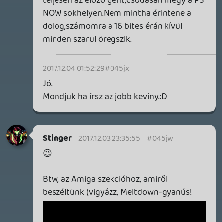
SENARA: THE SACRAMENT
TESZT
Szektások, mélytengeri rémek és egy realisztikus
óceánjáró. A SENARA-ban első pillantásra minden
megvan, ami a sikerhez kell, ez az összkép azonban
becsapós.
4 órája
MEGJELENÉSI DÁTUMOK NAPJA – EZ TÖRTÉNT SZERDÁN
Benne: Isle of Reveries, Beaten Path, Moonlighter 2: The
Endless Vault, Fallen Tear: The Ascension.
17 órája
2
CORSAIR CLIPPER PRO MINI 60 - KICSI, DE ERŐS
TESZT
1 napja
3
FIRE EMBLEM: FORTUNE'S WEAVE DIRECT, MAFIA: THE OLD
COUNTRY DLC – EZ TÖRTÉNT KEDDEN
Továbbá: Crimson Moon, The Walking Dead: Streets of