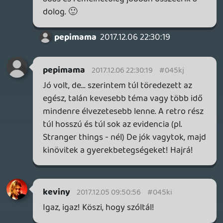
A 2010-es évek a mégjobb 80-as évek
jelenleg! 😃 Nem hiába Marty is 2015-be
ugrott 1985-ből. 😛
HijikataSpecial
2017.12.04 13:26:55
lokolbasz
2017.12.04 13:45:18
#045kc
stinger nagyon halk.
HijikataSpecial
2017.12.04 13:26:55
#045kb
CoolCat
2017.12.04 12:53:04