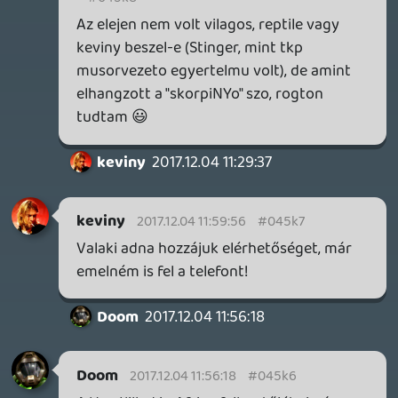
Stinger
2017.12.03 23:35:55
sQr
2017.12.04 05:04:52
#045jz
Ismét jó volt hallgatni Titeket! ; ]
Project1083
2017.12.04 02:03:51
#045jy
Mondjuk az sem igaz hogy a Sony elrúgta
teljesen az előző gent,csodásan megy a PS
NOW sokhelyen.Nem mintha érintene a
dolog,számomra a 16 bites érán kívül
minden szarul öregszik.
2017.12.04 01:52:29
#045jx
Jó.
Mondjuk ha írsz az jobb keviny.:D
Stinger
2017.12.03 23:35:55
#045jw
😉