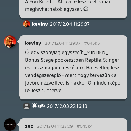
Btw, az Amiga szekcióhoz, amiről
beszéltünk (vigyázz, Meltdown-gyanús!
A játékok pedig:
- Proxima 3: Red Dwarf Star:
generationamiga.com
- Tower 57: @(youtube:r9TtKCv9N_A)
nasty
2017.12.03 23:19:37
nasty
2017.12.03 23:19:37
#045jv