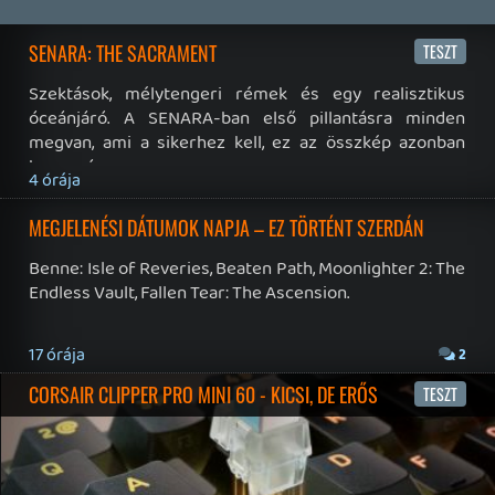
19 éve videójáték minden nap! Copyright 365 Media Kft
Impresszum
|
Hirdetési ajánlatunk
|
Felhasználási feltételek
|
Adatvédelmi elveink
|
Sütik