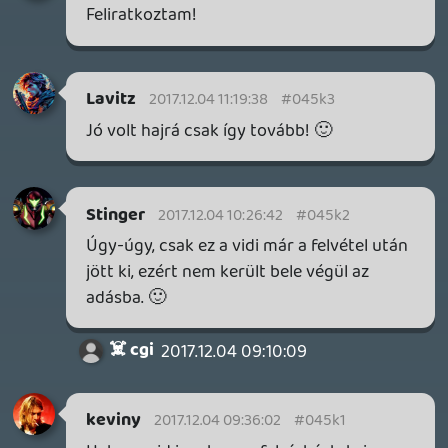
- "Ismerős volt ez a zenei bejátszás,
srácok? Ez a Dísztraktor legendás száma a
Csöcsvihar"
Tommy_Angelo
2017.12.03 22:29:05
#045ju
Király! 🙂
Stinger
2017.12.03 20:51:11
☠️ g5i
2017.12.03 22:16:18
#045jt
Ha nem lenne nagy keres, irjatok mar be
minden podcasthoz, hogy kik szerepelnek.
bmw530d
2017.12.03 22:13:38
#045js
90%-ban exkluzívok miatt tartok
konzolokat, de az XOX nagyon
szimpatikus, főleg az tetszik, ahogy a
visszafelé kompatibilitást csinálják.