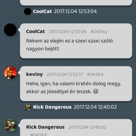
Amúgy ne tudjátok meg, micsoda
fagyásokat szoktam produkálni a felvétel
közben - a Win98 a küszöbön térdelve
zokog a receptért. Hálát is adok minden
felvétel után a non-linear utómunka
lehetőségéért. 🙂 Ez van, általában mire
odajutunk, hogy "csapó", már öreg este
van, fáradtak vagyunk, na. 🙂
Project1083
2017.12.04 01:52:29
☠️ cgi
2017.12.04 09:10:09
#045k0
És még van ez is: