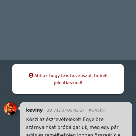
Stinger
2017.12.04 20:57:14
#045kg
Felkerult a podcast letoltheto es helyben
hallgathato formaban is. Elvileg iTubeson
is fentvan mar.
☠️ g5i
2017.12.04 19:14:41
#045kf
Ok.
keviny
2017.12.04 11:29:37
Stinger
2017.12.04 14:04:42
#045ke
Igen, ezen mindenképp javítani fogunk a
következő alkalommal, megtalaltuk már az
okát. 🙂 Hamarosan felteszem letölthető
formában és itunes-ra is a podkesztet,
csak eleg suru a delutan...
lokolbasz
2017.12.04 13:45:18
Lavitz
2017.12.04 13:45:30
#045kd