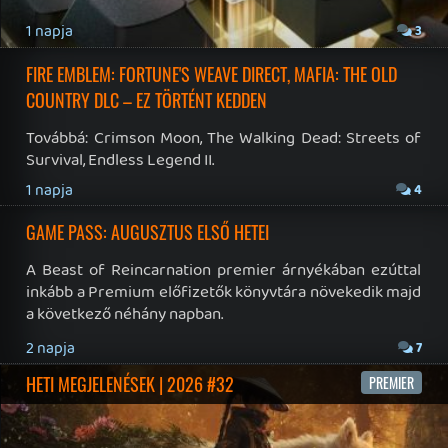
Hírek
|
Cikkek
|
Podcastok
|
Blogok
|
Gaming Fórum
|
Offtopic Fórum
RSS
|
Blog RSS
|
Podcast RSS
|
Instagram
|
Youtube
|
Facebook
|
Twitter
|
Patreon