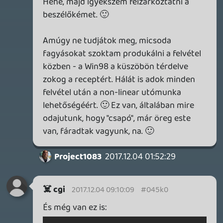
Stinger
2017.12.03 20:51:11
#045jr
Nem, a holnapi nap folyamán felkerül
letölthető formátumban és az iTunes-t is
frissítjük. Addig türelmeteket kérnénk.
Tommy_Angelo
2017.12.03 19:17:54
Tommy_Angelo
2017.12.03 19:17:54
#045jq
Csak YouToube-on lesz elérhető? Az gáz, pl
én Androidon CastBox-al hallgatom az
összes podcastet és ez így nem elérhető
ott. 😞