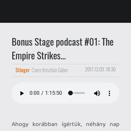
Ahogy korábban ígértük, néhány nap
eltéréssel a
Gamer365
testvérpodkesztje
, a
Bonus Stage
is
[útjára]() indul (ezúttal már a hivatalos
pecséttel ellátott első adás képében),
melyben főként videójátékos
aktualitásokkal, retró jellegű
visszatekintőkkel, a devkitek és az
aktuális generációk lelkivilágával,
valamint sorozatajánlókkal és
mindenféle egyéb havi gémer
agymenéssel borzoljuk az idegeket
valamivel több, mint egy órán keresztül.
Kellemes szórakozást mindenkinek !