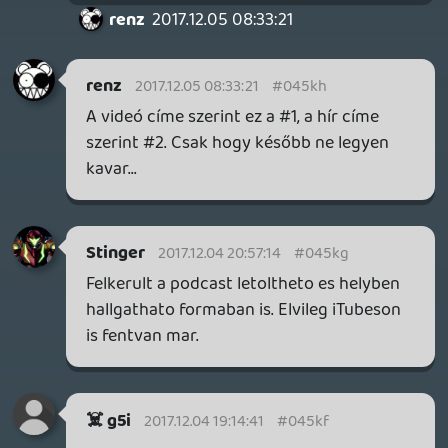
CoolCat
2017.12.04 12:53:04
#045ka
Nekem az elején ez a szexi szaxi szóló
nagyon bejött
keviny
2017.12.04 12:52:17
#045k9
Hehe, igen, ha valami kretén dolog megy,
akkor az jóeséllyel én leszek. 😃
Rick Dangerous
2017.12.04 12:40:02
Rick Dangerous
2017.12.04 12:40:02
#045k8
Az elejen nem volt vilagos, reptile vagy
keviny beszel-e (Stinger, mint tkp
musorvezeto egyertelmu volt), de amint
elhangzott a "skorpiNYo" szo, rogton
tudtam 😃
keviny
2017.12.04 11:29:37