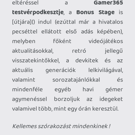
Főbb témáink, dióhéjban:
Mario Odyssey menetelés
Sikeres a Switch
Xbox One X start
Devkitek és XOX
upgrade/ráncfelvarrás fejlesztői
szemmel
A NeoGAF botrány és a Resetera
Aktuál sorozatajánlóink
Elmélkedünk egyet a videójátékos
filmeken
Földet rá rovatunk főszereplője: a