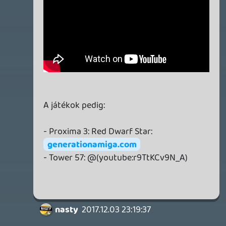
Survival, Endless Legend II.
1 napja
4
GAME PASS: AUGUSZTUS ELSŐ HETEI
A Beast of Reincarnation premier árnyékában ezúttal
inkább a Premium előfizetők könyvtára növekedik majd
a következő néhány napban.
2 napja
7
HETI MEGJELENÉSEK | 2026 #32
PREMIER
3 napja
7
IAN LIVINGSTONE - A VÉR-SZIGET LABIRINTUSA
KÖNYV
3 napja
2
DENSHATTACK!
TESZT