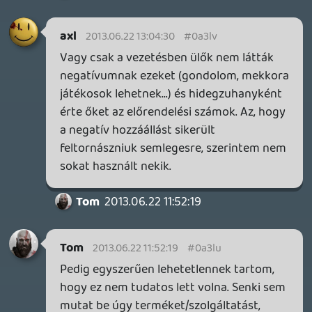
játékok pedig a legcsekélyebb mértékben
sem mozgatnak meg. (Nem szó szerint. 😛
) A drágasága megmaradt + ráadásul még
ránk is "erőltetik", de legalább a második
probléma (a támogatás hiánya) elméletileg
megszűnhet. Én legalábbis nagyon
remélem, hogy nem jut a Sixaxis sorsára
(ha már kötelező), ami szintén egy nagyon
jópofa kiegészítő irányítási metódusnak
tűnt, kezdetben agyon-erőltették, azóta
meg szinte mintha teljesen elfeledkeztek
volna róla...
casper007
2013.06.22 08:45:56
dreampage
2013.06.22 09:34:20
#0a3lo
Ami összeférhetetlen, az valójában a
dobozos játék és a DRM. Mert ami már
alapból digitális, ott senkinek nincs vele
baja, hogy nem adhatja el. A fizikai
példányt el akarják adni az emberek.
Viszont Steam-en és LIVE-on is vannak