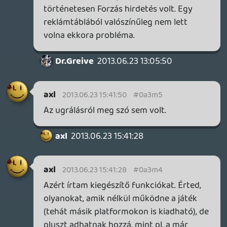
Pfffff 😃 Gondolom időközben rájöttek
hogy az első körökben úgyis a hc réteg
veszi majd a gépet, nekik meg semmi
igényük rá, főleg úgy hogy még játékot
sem tudnak felmutatni hozzá ami
figyelemfelkeltően használná is, és valami
csoda folytán (talán Nintendo? 🙂 )
hirtelen elkezdték meglátni a tabletes
lehetőségeket is. Mondjuk ez jelenleg
engem kb. annyira érdekel mint a kamera...
Meg a fene tudja még hogy az ő online
rendszerük hogyan fog működni, lehet
terveztek ők is valami
videókommunikációs lehetőséget, de
inkább kilőtték, háttérbe szorították. Ezzel
jelentős kezdeti árelőnybe kerültek. Én
nem bánom ha külön utakon járnak, mi a
ráknak két tök egyforma gép.
unrealnoise
2013.06.23 07:50:23
Vulpio
2013.06.23 08:49:17
#0a3m0