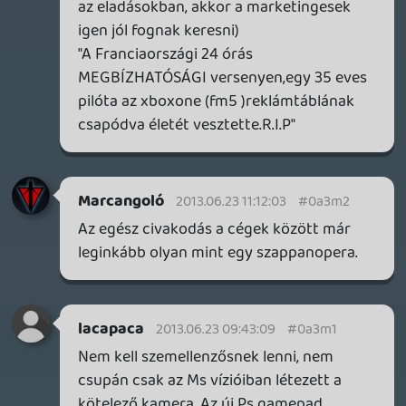
Microsoft nyomatni, előtérbe helyezni. Ez
az én véleményem. Persze magyarázzák a
tutit, hogy a gamereknek így meg úgy jó
lesz majd, meg blabla, de hiszem majd ha
látom...
A kötelező kinect meg szerintem
erőltetett? Mi az már, hogy hé,
jóleszaznektek? Esetleg elő kellett volna
jönni valami olyan dologgal, amire még a
HC gamerek is csak csettintettek volna...
De ilyesmi sem történt, de te azért vedd
csak meg a kinectet, mert MI, a
Microsoftnál aztán tutira tudjuk mi kell
nektek.... (HHAAAHAHA) Értitek, pont az a
Microsoft tudja, meg akarja nekem a tutit,
akik össze-vissza vari
álnak az új gépükkel kapcsolatban, olyan
hányingerkeltő kommunikációval
párosítva, hogy azt már tanítani kellene...
axl
2013.06.22 10:10:27