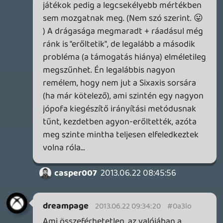
PSN-en és Live-on is már vagy egy éve
vagy még több meg lehet venni digitálisan
a játékokat, amikhez akár már most is
megindíthatnák azt a hatalmas eredeti
tervüket, hisz ezek nem hardver függők.
Mindent meg tudnának valósítani a
digitális jövővel kapcsolatban már ma
most, ha akarnák és simán mehetne
mellette a a lemezes fizikai megszokott
dolog is. A kommunikációjuk zéró volt, s
ezt így nem lehet és ezt kristály tisztán
tudták ők is szerintem. Sima húzd meg,
ereszd meg majd tündökölj a napfényben
volt ez semmi más. Az egész sztori egy
hatalmas bullshit volt.
dreampage
2013.06.21 19:43:35
Invi
2013.06.21 21:08:35
#0a3lh
Ez a kovepcio tokeletes lenne, ha full digit
lenne. De meg nem tartunk itt.