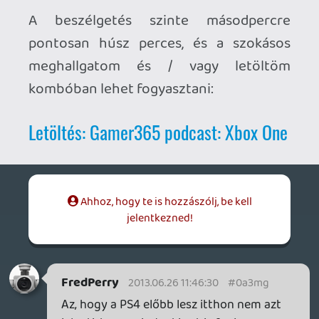
jelentkezned!
FredPerry
2013.06.26 11:46:30
#0a3mg
Az, hogy a PS4 előbb lesz itthon nem azt
jelenti, hogy mindenki azt is fogja
megvenni, mert nem várnak plusz 1 évet.
Amúgy csatlakozom Vulpio-hoz abban,
hogy szerintem is kevesen fognak nextgen
gépet venni premierkor.
GeePee
2013.06.25 14:29:43
axl
2013.06.25 14:48:13
#0a3mf
Mondjuk ezt nem teljesen értem: miért
számíttatnád be a régi géped az új árába,
amikor azok nem lesznek visszafelé
kompatibilisek?
GeePee
2013.06.25 14:29:43