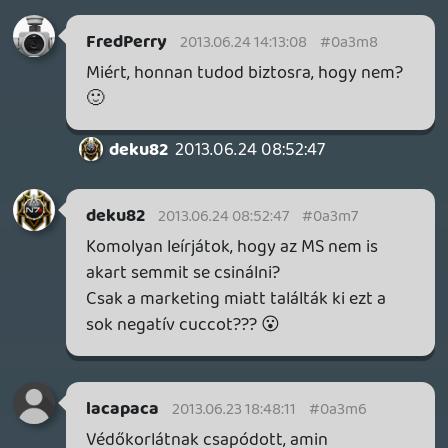
komolyan!Most az egész világ rájuk
figyel,esetlegesen ez meg fog mutatkozni
az eladásokban, akkor a marketingesek
igen jól fognak keresni)
"A Franciaországi 24 órás
MEGBÍZHATÓSÁGI versenyen,egy 35 eves
pilóta az xboxone (fm5 )reklámtáblának
csapódva életét vesztette.R.I.P"
Marcangoló
2013.06.23 11:12:03
#0a3m2
Az egész civakodás a cégek között már
leginkább olyan mint egy szappanopera.
lacapaca
2013.06.23 09:43:09
#0a3m1
Nem kell szemellenzősnek lenni, nem
csupán csak az Ms vízióiban létezett a
kötelező kamera. Az új Ps gamepad
mindent elárul...E3 előtt kezdték el
kommunikálni, hogy a hátsó!!! ledeket
akár életerő kijelzésre is lehetne használni.