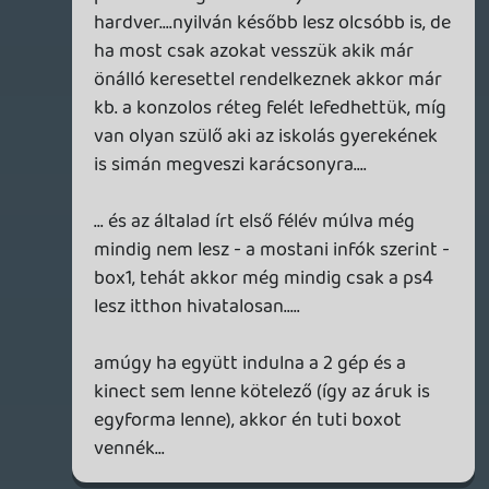
első félévben...
GeePee
2013.06.25 08:48:19
Louis
2013.06.25 10:45:43
#0a3mb
Nem tudtok egy új szavazásról, ahol a már
eltörölt drm miatt újraindították a
szavazást ki milyen gépet venne?
GeePee
2013.06.25 08:48:19
#0a3ma
a lényeg szerintem akkor is az, hogy a
magyarországi hivatalos megjelenés
bizonytalan eltolása okán a magyar
gamerek kb. 80 %-nak úgyis ps4-e
lesz....kevesen lesznek akik a nextgen
beszerzést azért tolják ki egy évvel, mert
meg akarják várni a forza 5-öt....külföldről
behozott box1-el, külföldi accounttal meg
még mindig nem érzem biztonságosnak az
itthoni használatot....akármit is jelent be az
MS azt nem a kelet európai közönségnek