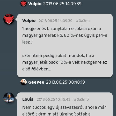
szánják....indokolás pedig még mindig
nincs, miért várnak a kelet európai
megjelenéssel, miért vesznek egy kalap alá
pl: Afrikával.... a net sávszélesség ugye már
nem lehet ok, mert az már jobb nálunk
mint Angliában, és ezt az MS mérte fel a
360-eas live hivatalos magyar bevezetése
alőtt...akkor meg miért bánnak velünk
másodlagos fogyasztóként ?? én eddig
egyértelműen box párti voltam, de az MS
kommunikáció és viselkedés elszomorít és
a Ps4 felé terel...
axl
2013.06.24 14:41:40
#0a3m9
A logika és a józan ész ezt diktálja.
FredPerry
2013.06.24 14:13:08
FredPerry
2013.06.24 14:13:08
#0a3m8
Miért, honnan tudod biztosra, hogy nem?
🙂