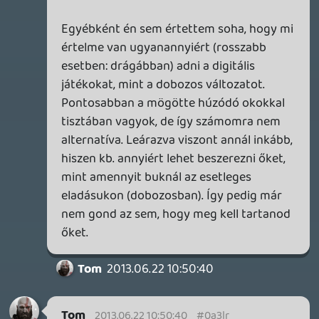
meg a latszatanak is a teljes kiirtasa.
Amikor ugyanis bejott ez a digitalis dolog
en nem valtottam, es a mai napig nem
bizom benne. Szerverek megszunnek,
cegek csodbe mennek, jatekokat ilyen-
olyan indokok miatt levesznek a store-
okbol, az account-okat feltorik /
felfuggesztik. Egyszeruen nem bizom a
digitalis disztribucioban (tul sok minden
veheti el tolem azt amit megvettem).
Orulok, hogy legalabb meg egy
generacionyi ideig a hozzam hasonlo
oskovuletek is konzolozhatnak.
☠️ cgi
2013.06.22 08:47:41
#0a3lm
Igen, meg fog valósulni, ha lesz majd hozzá
a szélesebb rétegek számára is
elérhető/elfogadható árszabás és online
infrastruktúra. Amíg ez nincs, addig marad
az ellenállás.