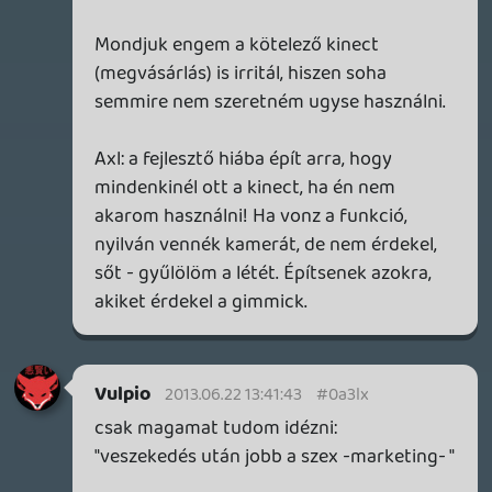
csak azzal, hogy ők ezeket a dolgokat az
elejétől kezdve ellenezték, hogy ők ezeket
nem veszik el a felhasználóktól, máris zok
szó nélkül a teljes figyelem elkerülésével
be is tudták vezetni a fizetős multit. Óriási
ez a két cég. Kegyetlenek...
axl
2013.06.22 11:31:37
Warhawk
2013.06.22 11:42:11
#0a3lt
Go home, grampa. 😃
Rince
2013.06.22 08:51:24
axl
2013.06.22 11:31:37
#0a3ls
Nem hiszem, hogy tudatos
reklámkampányról volt szó, vagy ha igen,
akkor egy nagyon bénáról. Szerintem
többet veszítettek a negatív visszhanggal,
mint amennyit most nyertek a
"tűzoltással".