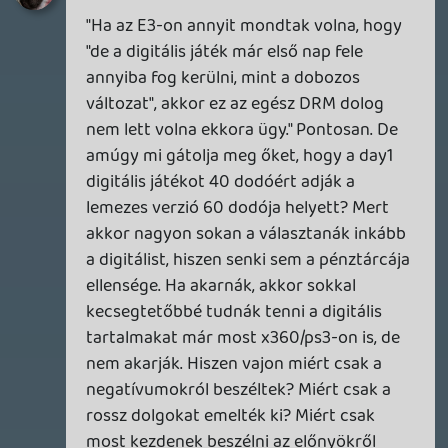
dreampage
2013.06.21 19:43:35
casper007
2013.06.22 08:45:56
#0a3ll
Ahogy mondtátok, az MS eredeti ötletével
két nagy gond volt: a vásárlóellenes
lépések és a rossz kommunikáció. Előbbiek
elég egyértelműek, a használt játék
kereskedelem korlátozása egy máig erős
"kultúrát" tiport volna a sárba, és nem
hiszem el, hogy mindenképp szükség lett
volna 24 órás bejelentkezésre. A kötelező
Kinect-tel annyi bajom van, hogy
láthatóan jelentős összeget dob a gép
árára és azt is csak kevesen nyilatkozták,
hogy miért is lesz olyan jó a kötelező
Kinect 2.0. Ha jól emlékszem, a
Eurogamer-en olvastam egy beszámolót
egy MS előadásról az E3 alatt, ahol
mérnökök prezentálták a cloud
lehetőségeit, a NASA-tól kapott valós
adatok alapján vetítettek ki aszteroidákat