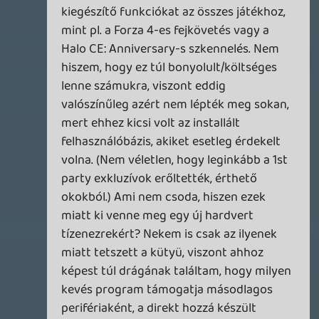
500euroért, + fizetős online-ért, még nem
fog az átlag az új gépekért szaladgálni,
meg a legtöbb cím jönni fog még a régi
gépekre is. 2-3 évig még kellene hogy
legyen benne potenciál, amíg az új gépek
ára le nem csökken olyan szintre, ahonnan
az igazán számottevő réteget már meg
tudják mozgatni.
JedaY
2013.06.22 00:19:42
#0a3lj
Én azért bízom benne, hogy a digitális
disztribúció mellett megmarad a fizikai
példányok forgalmazása is. Bár Steam-en
is van pár játékom, illetve Games on
Demand-ról is vásároltam már jó párszor,
azért bizakodom, hogy nem (csak!) ez a
fajtája marad fent az értékesítésnek!
Tom
2013.06.21 22:08:20
#0a3li
Szerintem nem volt semmilyen tervük.