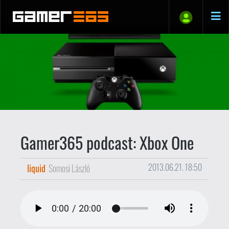
Gamer365 podcast: Xbox One
liquid
Somosi László
2013.06.21. 18:50
Rendhagyó módon a havi rendes (ezúttal
az E3-ra koncentráló) podcastünk jókora
darabját külön közöljük. Miért? Mert egy