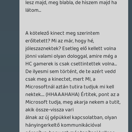
hogy 1 nap alatt kiegyenlítődjön az
előrendelések száma holott egy szinte
teljesen megegyező terméket
100dodó/euró felárral árulnak. Elérték,
hogy egy csomó mindent, amit utálunk a
jelen generációban azokat már
elfogadják/természetesnek vegyék
mondván lehet ennél rosszabb is. Nagyon
sok mindent elértek ezzel az egy hónapig
tartó barba trükkel, ami nekik hosszú
távon nagyon is megtérül és cserébe most
csak egy kis minimális negatív
megítéléssel kell számolniuk, ami kb.
megjelenésig el is párolog.
axl
2013.06.22 13:04:30
axl
2013.06.22 13:04:30
#0a3lv
Vagy csak a vezetésben ülők nem látták
negatívumnak ezeket (gondolom, mekkora
játékosok lehetnek...) és hidegzuhanyként
érte őket az előrendelési számok. Az, hogy