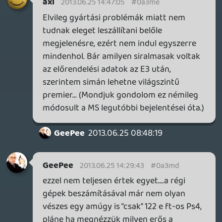
van olyan szülő aki az iskolás gyerekének
is simán megveszi karácsonyra....
... és az általad írt első félév múlva még
mindig nem lesz - a mostani infók szerint -
box1, tehát akkor még mindig csak a ps4
lesz itthon hivatalosan.....
amúgy ha együtt indulna a 2 gép és a
kinect sem lenne kötelező (így az áruk is
egyforma lenne), akkor én tuti boxot
vennék...
Vulpio
2013.06.25 14:09:39
Vulpio
2013.06.25 14:09:39
#0a3mc
"megjelenés bizonytalan eltolása okán a
magyar gamerek kb. 80 %-nak úgyis ps4-e
lesz..."
szerintem pedig sokat mondok, ha a
magyar játékosok 10%-a vált nextgenre az