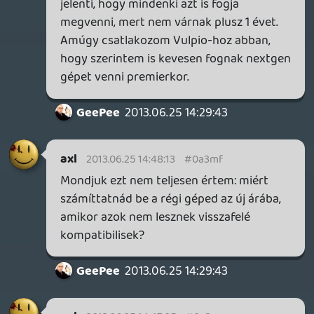
axl
2013.06.25 14:47:05
#0a3me
Elvileg gyártási problémák miatt nem
tudnak eleget leszállítani belőle
megjelenésre, ezért nem indul egyszerre
mindenhol. Bár amilyen siralmasak voltak
az előrendelési adatok az E3 után,
szerintem simán lehetne világszintű
premier... (Mondjuk gondolom ez némileg
módosult a MS legutóbbi bejelentései óta.)
GeePee
2013.06.25 08:48:19
GeePee
2013.06.25 14:29:43
#0a3md
ezzel nem teljesen értek egyet....a régi
gépek beszámításával már nem olyan
vészes egy amúgy is "csak" 122 e ft-os Ps4,
pláne ha megnézzük milyen erős a
hardver....nyilván később lesz olcsóbb is, de
ha most csak azokat vesszük akik már
önálló keresettel rendelkeznek akkor már
kb. a konzolos réteg felét lefedhettük, míg