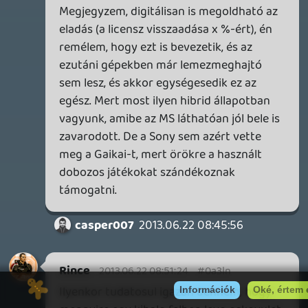
Személy szerint bírálatokra számítottam,
abban viszont nem értek egyet, hogy az
egy "jó" út lett volna, ha kihagyják a
meghajtót a gépből és kizárólag digitálisan
terjesztik a játékokat.
A fizetőképes gémer réteg igényli a kézzel
fogható játékokat tizenezrekért .....
legalább még egy generációnak le kell
pörögjön mire TALÁN bevezethető egy
hasonló elképzelés, viszont addigra a
mostani játékosok 90%-a le fogja tenni a
kontrollert.
liquid
2013.06.21 19:04:00
Fazon
2013.06.21 19:19:47
#0a3le
Mea Culpa 🙂
liquid
2013.06.21 19:04:00
liquid
2013.06.21 19:04:00
#0a3ld
EZ a kivágott rész.