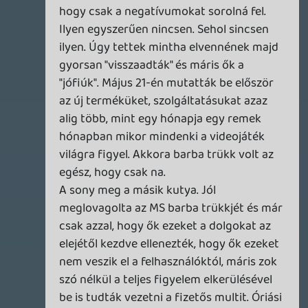
olcsó játékok, és onnantól már nincs gond
azzal, hogy nem adható el. Ha az E3-on
annyit mondtak volna, hogy "de a digitális
játék már első nap fele annyiba fog kerülni,
mint a dobozos változat", akkor ez az
egész DRM dolog nem lett volna ekkora
ügy. Mondjuk a dobozost eladhatod, de
drágább, a digitálisat meg nem adhatod el,
de olcsóbb. Ennyi kellett volna, nem pedig
oldalakon keresztül feltételeket fektetni az
emberek elé.
Megjegyzem, digitálisan is megoldható az
eladás (a licensz visszaadása x %-ért), én
remélem, hogy ezt is bevezetik, és az
ezutáni gépekben már lemezmeghajtó
sem lesz, és akkor egységesedik ez az
egész. Mert most ilyen hibrid állapotban
vagyunk, amibe az MS láthatóan jól bele is
zavarodott. De a Sony sem azért vette
meg a Gaikai-t, mert örökre a használt
dobozos játékokat szándékoznak
támogatni.