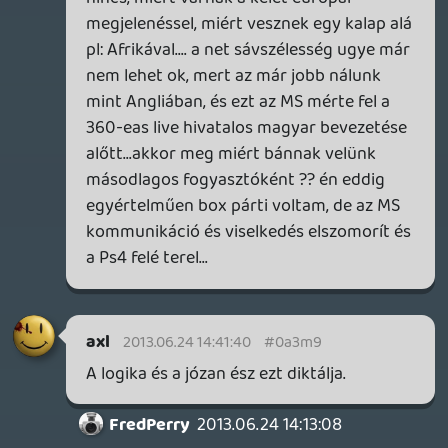
axl
2013.06.23 15:41:28
axl
2013.06.23 15:41:28
#0a3m4
Azért írtam kiegészítő funkciókat. Érted,
olyanokat, amik nélkül működne a játék
(tehát másik platformokon is kiadható), de
pluszt adhatnak hozzá, mint pl. a már
említett fejkövetés, de én egy Rainbow
Six-ben is szívesen utasítanám az
osztagomat egyszerű kézjelekkel és
hangparancsokkal. És az csak pár példa,
szerintem rengeteget ki tudnának még
találni a nálam kreatívabbak.
unrealnoise
2013.06.23 07:50:23
Dr.Greive
2013.06.23 13:05:50
#0a3m3
Szerintem tiszta marketing fogásnak
szánták,ezt a rendszert 1 èv alatt sem
lehet kiépíteni világszinten(főleg).
Egyszerűen nem gondolhatták