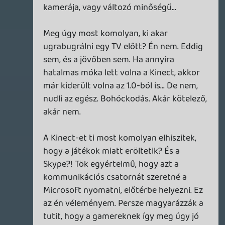
semmit...
egy ilyen rendszert, nem kis pénz lett
volna felállítani és nem hiszem , hogy egy
ilyen hirtelen pálfordulással hagyták volna
veszni az egészet....
mindenki az Xbox One-ról beszél, még itt
is egy egész podcast csak erről szól...
olyan, mintha a Sony be sem mutatta
volna a PS4-t...
gúgli: Xbox One: 1400 millió találat
PS4 :108 millió + Playstation 4: 258 millió
találat
Tom
2013.06.22 13:41:25
#0a3lw
Szerintem, ha jobban belegondolunk
használt nekik nem is kicsit. Elérték, hogy
a sony is sarcolja a multit és így ezt a
negatívumot is kihúzhatják (hiszen év
elején sok gamer újságíró még azt várta,
hogy eltörlik a goldot, a fizetős multit
mondván sehol máshol nincsen). Elérték,