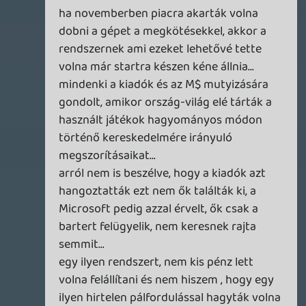
Egyébként én sem értettem soha, hogy mi
értelme van ugyanannyiért (rosszabb
esetben: drágábban) adni a digitális
játékokat, mint a dobozos változatot.
Pontosabban a mögötte húzódó okokkal
tisztában vagyok, de így számomra nem
alternatíva. Leárazva viszont annál inkább,
hiszen kb. annyiért lehet beszerezni őket,
mint amennyit buknál az esetleges
eladásukon (dobozosban). Így pedig már
nem gond az sem, hogy meg kell tartanod
őket.
Tom
2013.06.22 10:50:40
Tom
2013.06.22 10:50:40
#0a3lr
"Ha az E3-on annyit mondtak volna, hogy
"de a digitális játék már első nap fele
annyiba fog kerülni, mint a dobozos
változat", akkor ez az egész DRM dolog
nem lett volna ekkora ügy." Pontosan. De
amúgy mi gátolja meg őket, hogy a day1