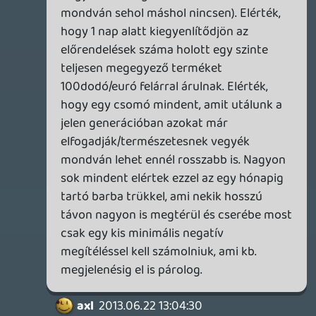
axl
2013.06.22 10:10:27
#0a3lp
Olyan szempontból jó a kötelező Kinect,
hogy így a fejlesztők kapásból
számolhatnak vele és írhatnak rá
kiegészítő funkciókat az összes játékhoz,
mint pl. a Forza 4-es fejkövetés vagy a
Halo CE: Anniversary-s szkennelés. Nem
hiszem, hogy ez túl bonyolult/költséges
lenne számukra, viszont eddig
valószínűleg azért nem lépték meg sokan,
mert ehhez kicsi volt az installált
felhasználóbázis, akiket esetleg érdekelt
volna. (Nem véletlen, hogy leginkább a 1st
party exkluzívok erőltették, érthető
okokból.) Ami nem csoda, hiszen ezek
miatt ki venne meg egy új hardvert
tízenezrekért? Nekem is csak az ilyenek
miatt tetszett a kütyü, viszont ahhoz
képest túl drágának találtam, hogy milyen
kevés program támogatja másodlagos
perifériaként, a direkt hozzá készült