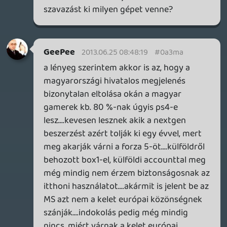
deku82
2013.06.24 08:52:47
deku82
2013.06.24 08:52:47
#0a3m7
Komolyan leírjátok, hogy az MS nem is
akart semmit se csinálni?
Csak a marketing miatt találták ki ezt a
sok negatív cuccot??? 😮
lacapaca
2013.06.23 18:48:11
#0a3m6
Védőkorlátnak csapódott, amin
történetesen Forzás hirdetés volt. Egy
reklámtáblából valószínűleg nem lett
volna ekkora probléma.
Dr.Greive
2013.06.23 13:05:50
axl
2013.06.23 15:41:50
#0a3m5
Az ugrálásról meg szó sem volt.