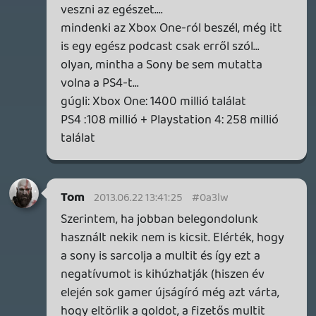
digitális játékot 40 dodóért adják a
lemezes verzió 60 dodója helyett? Mert
akkor nagyon sokan a választanák inkább
a digitálist, hiszen senki sem a pénztárcája
ellensége. Ha akarnák, akkor sokkal
kecsegtetőbbé tudnák tenni a digitális
tartalmakat már most x360/ps3-on is, de
nem akarják. Hiszen vajon miért csak a
negatívumokról beszéltek? Miért csak a
rossz dolgokat emelték ki? Miért csak
most kezdenek beszélni az előnyökről
mikor már lefújták az egészet? Marketing
bullshit volt az egész.
dreampage
2013.06.22 09:34:20
csavar
2013.06.22 10:11:40
#0a3lq
Uraim, le a kalappal! Ez egy igazi és
értelmes "kerekasztal" beszélgetés volt.
Szuper módon körbejártátok a témát!
Bölcs dolog volt megosztani 😉