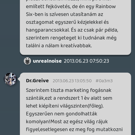
OFF: van xbox 360-od?
unrealnoise
2013.06.23 07:50:23
#0a3lz
Oké, hogy támogatják majd a kamerás
dolgokat, de ez főleg csak exkluzív
címeknél lesz valós, hiszen a multi
címeknél a többségnek ugye nincs
kamerája, vagy változó minőségű...
Meg úgy most komolyan, ki akar
ugrabugrálni egy TV előtt? Én nem. Eddig
sem, és a jövőben sem. Ha annyira
hatalmas móka lett volna a Kinect, akkor
már kiderült volna az 1.0-ból is... De nem,
nudli az egész. Bohóckodás. Akár kötelező,
akár nem.
A Kinect-et ti most komolyan elhiszitek,
hogy a játékok miatt eröltetik? És a
Skype?! Tök egyértelmű, hogy azt a
kommunikációs csatornát szeretné a