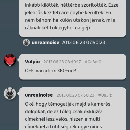
nyilván vennék kamerát, de nem érdekel,
sőt - gyűlölöm a létét. Építsenek azokra,
akiket érdekel a gimmick.
Vulpio
2013.06.22 13:41:43
#0a3lx
csak magamat tudom idézni:
"veszekedés után jobb a szex -marketing- "
ha novemberben piacra akarták volna
dobni a gépet a megkötésekkel, akkor a
rendszernek ami ezeket lehetővé tette
volna már startra készen kéne állnia...
mindenki a kiadók és az M$ mutyizására
gondolt, amikor ország-világ elé tárták a
használt játékok hagyományos módon
történő kereskedelmére irányuló
megszorításaikat...
arról nem is beszélve, hogy a kiadók azt
hangoztatták ezt nem ők találták ki, a
Microsoft pedig azzal érvelt, ők csak a
bartert felügyelik, nem keresnek rajta