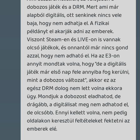
dreampage
2013.06.21 19:43:35
dreampage
2013.06.21 19:43:35
#0a3lg
Sok érdekesség elhangzott. Azért én
kíváncsi lettem volna, hosszú távon mit
jelent, hogy működik az eredeti terv, de
nem aggódom amiatt, hogy ezt sosem
fogjuk látni. Az ipar errefelé halad, és talán
most még nincs itt az ideje, nagy az
ellenállás, de ez az eredeti koncepció, a
digitális terjesztés és a többi valamilyen
formában a jövőben meg fog valósulni.
Nemcsak Xboxon, mindenhol. Jó volt azért
hallani, hogy erről a témáról normálisan is
lehet beszélgetni.
Fazon
2013.06.21 19:28:56
#0a3lf
Igazból mást vártam, de jó volt így is, hogy
inkább megérteni próbáltátok az MS új
modelljét, mint csak bírálni.