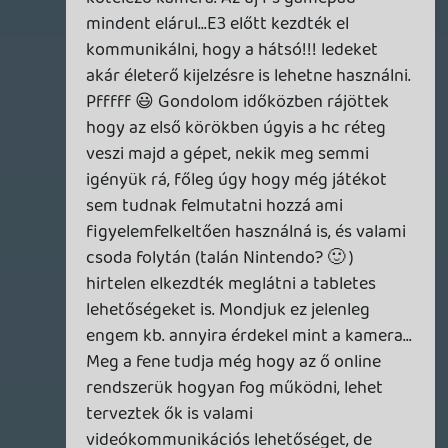
nattila77
2013.06.22 17:55:22
#0a3ly
"Mondjuk a dobozost eladhatod, de
drágább, a digitálisat meg nem adhatod el,
de olcsóbb. Ennyi kellett volna, nem pedig
oldalakon keresztül feltételeket fektetni az
emberek elé. "
Kár, hogy nem dolgozol az MS-nél, felelős
beosztásban. Pontosan ennyit kellett
volna világosan kikommunikálni. Már, ha
létezne ilyen koncepció az MS-nél, de az
alacsonyabb árra ők tuti sosem gondoltak
😃
Mondjuk engem a kötelező kinect
(megvásárlás) is irritál, hiszen soha
semmire nem szeretném ugyse használni.
Axl: a fejlesztő hiába épít arra, hogy
mindenkinél ott a kinect, ha én nem
akarom használni! Ha vonz a funkció,