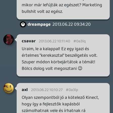
piros színnel, majd a felhő nyújtotta
számítási kapacitással zöld színben újabb
aszteroidák jelentek meg a képernyőn,
sokkal nagyobb számban és valós időben
zajló szimulációval. Nagyon meggyőző volt
és sajnálom, hogy az MS az ilyen és
hasonló dolgok helyett a DRM-mel
bohóckodott. Mert voltak fölösleges és
negatív bejelentéseik, ugyanakkor nagyon
jó és valóban a jövőbe mutató
elképzeléseik, csak azokról elfelejtettek
beszélni.
lacapaca
2013.06.22 08:05:01
#0a3lk
Mintha csak magamat hallottam volna:)
Mondjuk én ezért a legtöbbször hülyének,
meg xbotnak lettem nézve, úgyhogy
remélem ezek után már ti is:D Egy kicsit
azt tartottam furcsának, hogy
valamelyikőtök meglepődött azon, hogy
az Ms a 360-al még évekig számol. 400-