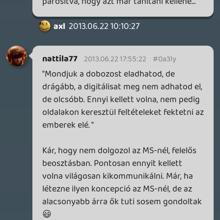
a negatív hozzáállást sikerült
feltornászniuk semlegesre, szerintem nem
sokat használt nekik.
Tom
2013.06.22 11:52:19
Tom
2013.06.22 11:52:19
#0a3lu
Pedig egyszerűen lehetetlennek tartom,
hogy ez nem tudatos lett volna. Senki sem
mutat be úgy terméket/szolgáltatást,
hogy csak a negatívumokat sorolná fel.
Ilyen egyszerűen nincsen. Sehol sincsen
ilyen. Úgy tettek mintha elvennének majd
gyorsan "visszaadták" és máris ők a
"jófiúk". Május 21-én mutatták be először
az új terméküket, szolgáltatásukat azaz
alig több, mint egy hónapja egy remek
hónapban mikor mindenki a videojáték
világra figyel. Akkora barba trükk volt az
egész, hogy csak na.
A sony meg a másik kutya. Jól
meglovagolta az MS barba trükkjét és már