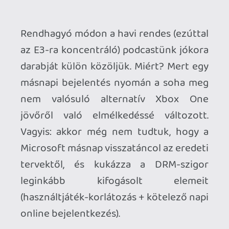
másnapi bejelentés nyomán a soha meg
nem valósuló alternatív Xbox One
jövőről való elmélkedéssé változott.
Vagyis: akkor még nem tudtuk, hogy a
Microsoft másnap visszatáncol az eredeti
tervektől, és kukázza a DRM-szigor
leginkább kifogásolt elemeit
(használtjáték-korlátozás + kötelező napi
online bejelentkezés).
A beszélgetés szinte másodpercre
pontosan húsz perces, és a szokásos
meghallgatom és / vagy letöltöm
kombóban lehet fogyasztani:
Letöltés: Gamer365 podcast: Xbox One
Ahhoz, hogy te is hozzászólj, be kell