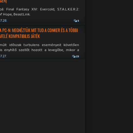
GÉN)
á: Final Fantasy XIV: Evercold, S.T.A.L.K.E.R.2:
f Hope, BeastLink.
7.28.
5
A PC-N: MEGNÉZTÜK MIT TUD A CONKER ÉS A TÖBBI
AFELÉ KOMPATIBILIS JÁTÉK
múlt időszak turbulens eseményeit követően
is enyhítő szellőt hozott a levegőbe, mikor a
oft bejelentette, hogy PC-re is kiterjesztik az
7.27.
23
Original visszafelé kompatibilitást. Lássuk,
 jutottak...