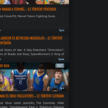
a
9
Y MARAD A TERVNÉL – EZ TÖRTÉNT PÉNTEKEN
á: CloverPit, Marvel Tokon: Fighting Souls.
a
12
LADÁSOK ÉS BETHESDA MEGÚJULÁS – EZ TÖRTÉNT
ÖRTÖKÖN
á: Gears of War: E-Day, Rideshare "Stimulator",
ns of Books and Keys, SpeedRunners 2: King of
.
a
86
THE RUN
TESZT
a
6
NG ÉS CROC VISSZATÉRÉS – EZ TÖRTÉNT SZERDÁN
bá: Xbox üzleti jelentés, The Eventide, 1666:
rdam, Thimbleweed Park 2, Pokémon Pokopia,