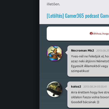
illetően.
[Letöltés] Gamer365 podcast Game
Ahhoz, hogy t
Necroman Mk2
2013.08.25
Yves-nél ne feledjük el, 
azaz neki átjönni Németot
Egyesült Államokból vagy 
szimpatikus!
kaloz2
2013.08.24 05:55:41
Arra érettem hogy live st
oldalon fasza volna boxon
Goodell bácsinak :))