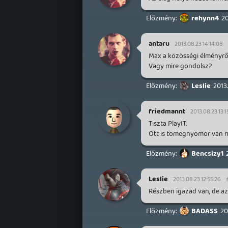
rehynn4
20
antaru
2013.08.23 14:14:08
Max a közösségi élményről
Vagy mire gondolsz?
Leslie
2013
friedmannt
2013.08.23 13:1
Tiszta PlayIT.
Ott is tomegnyomor van 
Bencsizy1
Leslie
2013.08.23 12:55:26
Részben igazad van, de azé
BADASS
20