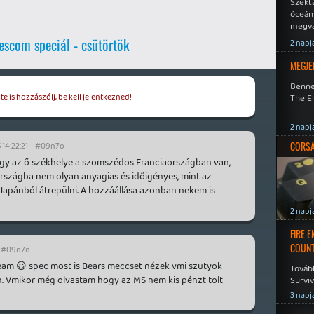
Szekt
óceán
megva
becsa
scom speciál - csütörtök
2 napj
MEGJE
Benne
e is hozzászólj, be kell jelentkezned!
The En
2 napj
CORSAI
 14:22:21
#09n7o
hogy az ő székhelye a szomszédos Franciaországban van,
rszágba nem olyan anyagias és időigényes, mint az
Japánból átrepülni. A hozzáállása azonban nekem is
2 napj
FIRE 
COUNT
#09n7n
ream 😃 spec most is Bears meccset nézek vmi szutyok
Továb
. Vmikor még olvastam hogy az MS nem kis pénzt tolt
Surviv
3 napj