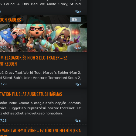
& Found: A This Bed We Made Story, Stupid
 Dies.
a
3
OON RAIDERS
TESZT
7.29.
12
M-ELADÁSOK ÉS NIOH 3 DLC-TRAILER – EZ
NT KEDDEN
á: Crazy Taxi: World Tour, Marvel's Spider-Man 2,
d Silent Bob's Joint Venture, Tormented Souls 2,
e Room in Hell, Slain 2: The Beast Within.
7.29.
1
TATION PLUS: AZ AUGUSZTUSI HÁRMAS
idám indie kaland a megjelenés napján. Zombis
túra. Független fejlesztésű horror történet. Ez
az előfizetőket a következő hónapban.
7.28.
6
F WAR: LAUFEY JÖVŐRE – EZ TÖRTÉNT HÉTFŐN (ÉS A