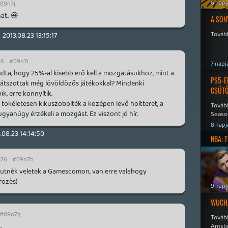
6 napj
09n7j
t.. 😃
A SON
Tovább
2013.08.23 13:15:17
36
#09n7i
7 napj
dta, hogy 25%-al kisebb erő kell a mozgatásukhoz, mint a
PS5-E
 játszottak még lövöldözős játékokkal? Mindenki
CSÜT
k, erre könnyítik.
gy tökéletesen kiküszöbölték a középen levő holtteret, a
Tovább
yanúgy érzékeli a mozgást. Ez viszont jó hír.
Seaso
Speed
8 napj
.08.23 14:14:50
NBA: 
:26
#09n7h
efutnèk veletek a Gamescomon, van erre valahogy
rözès)
9 napj
WUCHA
#09n7g
Továb
.
Amste