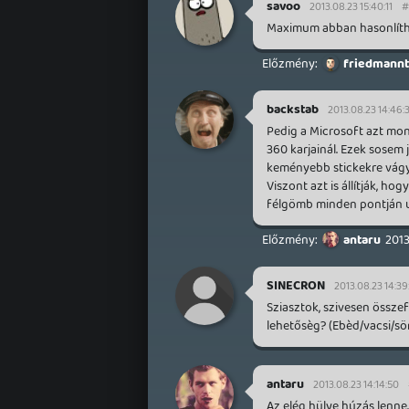
savoo
2013.08.23 15:40:11
#
Maximum abban hasonlítha
friedmannt
backstab
2013.08.23 14:46:
Pedig a Microsoft azt mon
360 karjainál. Ezek sosem
keményebb stickekre vágyi
Viszont azt is állítják, ho
félgömb minden pontján ug
antaru
2013
SINECRON
2013.08.23 14:39
Sziasztok, szivesen össz
lehetősèg? (Ebèd/vacsi/sö
antaru
2013.08.23 14:14:50
Az elég hülye húzás lenne..