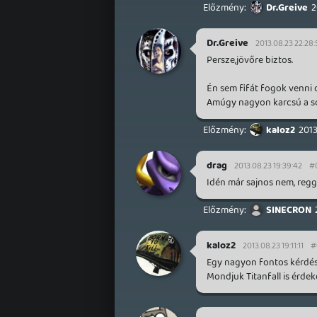
Dr.Greive
2
Dr.Greive
2013.08.23 22:28:
Persze,jövőre biztos.
Én sem fifát fogok venni 
Amúgy nagyon karcsú a so
kaloz2
2013
drag
2013.08.23 19:39:42
#
Idén már sajnos nem, regg
SINECRON
kaloz2
2013.08.23 19:11:11
#
Egy nagyon fontos kérdésr
Mondjuk Titanfall is érdek