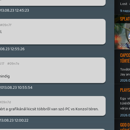
Lost 
Never
13.08.23 12:45:23
9 napj
SPLAT
#09n7f
.
2026.0
.08.23 12:55:26
CAPCO
TÖRTÉ
5:17
#09n7e
Tovább
Jay an
mindig
No Mor
2026.0
2013.08.23 10:55:54
PLAYS
Egy v
#09n7d
túlélő
várja 
rt a grafikánál kicsit többről van szó PC vs Konzol téren.
2026.0
13.08.23 12:00:22
GOD O