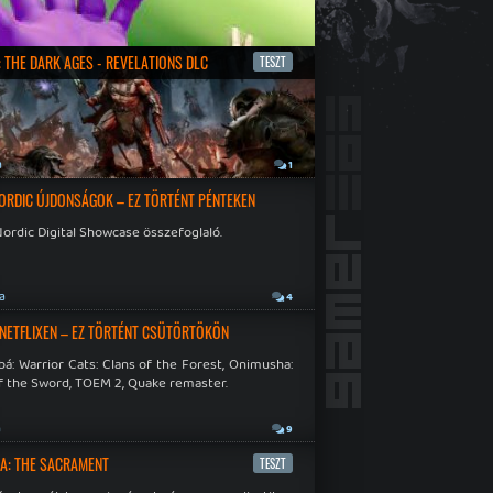
 THE DARK AGES - REVELATIONS DLC
TESZT
a
1
ORDIC ÚJDONSÁGOK – EZ TÖRTÉNT PÉNTEKEN
ordic Digital Showcase összefoglaló.
ja
4
 NETFLIXEN – EZ TÖRTÉNT CSÜTÖRTÖKÖN
á: Warrior Cats: Clans of the Forest, Onimusha:
f the Sword, TOEM 2, Quake remaster.
a
9
A: THE SACRAMENT
TESZT