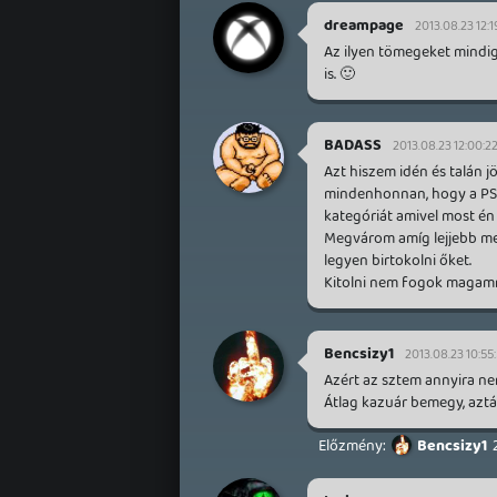
dreampage
2013.08.23 12:1
Az ilyen tömegeket mindig 
is. 🙂
BADASS
2013.08.23 12:00:2
Azt hiszem idén és talán 
mindenhonnan, hogy a PS4
kategóriát amivel most én
Megvárom amíg lejjebb meg
legyen birtokolni őket.
Kitolni nem fogok magamma
Bencsizy1
2013.08.23 10:55
Azért az sztem annyira nem
Átlag kazuár bemegy, aztá
Bencsizy1