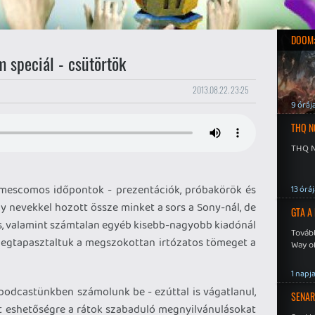
DOOM:
speciál - csütörtök
2013.08.22. 23:25
9 óráj
THQ N
THQ N
amescomos időpontok - prezentációk, próbakörök és
13 órá
gy nevekkel hozott össze minket a sors a Sony-nál, de
GTA A
is, valamint számtalan egyéb kisebb-nagyobb kiadónál
Tovább
 megtapasztaltuk a megszokottan irtózatos tömeget a
Way o
1 napj
 podcastünkben számolunk be - ezúttal is vágatlanul,
SENAR
lt eshetőségre a rátok szabaduló megnyilvánulásokat