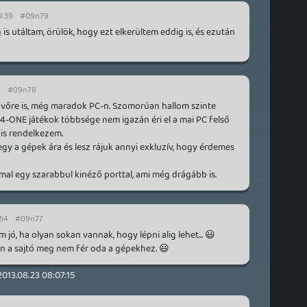
9:39
#09n79
is utáltam, örülök, hogy ezt elkerültem eddig is, és ezután
2
#09n78
jövőre is, még maradok PC-n. Szomorúan hallom szinte
-ONE játékok többsége nem igazán éri el a mai PC felső
 is rendelkezem.
y a gépek ára és lesz rájuk annyi exkluzív, hogy érdemes
l egy szarabbul kinéző porttal, ami még drágább is.
:54
#09n77
 jó, ha olyan sokan vannak, hogy lépni alig lehet... 😃
n a sajtó meg nem fér oda a gépekhez. 😃
2013.08.23 08:07:15