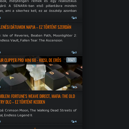
ások, mélytengeri rémek és egy realisztikus
járó. A SENARA-ban első pillantásra minden
n, ami a sikerhez kell, ez az összkép azonban
pós.
a
5
LENÉSI DÁTUMOK NAPJA – EZ TÖRTÉNT SZERDÁN
: Isle of Reveries, Beaten Path, Moonlighter 2:
dless Vault, Fallen Tear: The Ascension.
a
2
R CLIPPER PRO MINI 60 - KICSI, DE ERŐS
TESZT
a
5
EMBLEM: FORTUNE'S WEAVE DIRECT, MAFIA: THE OLD
RY DLC – EZ TÖRTÉNT KEDDEN
bá: Crimson Moon, The Walking Dead: Streets of
al, Endless Legend II.
a
4