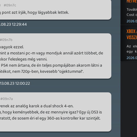
HÉTVÉ
3
#09n7c
Tovább
pont azt írják, hogy lágyabbak lettek.
Cost o
2026.0
.08.23 12:29:44
XBOX 
VISSZ
#09n7b
Az el
vagyok ezzel.
egy k
mint a mostani pc-m vagy mondjuk annál azért többet, de
Micros
2026.0
kkor felesleges még venni.
Xbox 
y PS4 nem ártana, de én teljes pompájában akarom látni a
meddig
átékot, nem 720p-ben, kevesebb "ojjektummal".
13.08.23 12:00:22
#09n7a
ilyenek az analóg karok a dual shock 4-en.
m, hogy keményebbek, de ez mennyire igaz? Egy új DS3 is
tott, de sosem éri el egy 360-as kontroller kar szintjét.