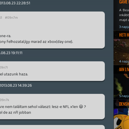
GAME 
013.08.23 22:28:51
A Bea
inkáb
51
#09n7m
majd 
3 napj
HETI 
one-ra.
ny felhozatal,így marad az xbox(day one).
.08.23 19:11:11
4 napj
09n7l
IAN L
el utazunk haza.
2013.08.23 14:39:26
5 napj
09n7k
DENSH
e nem találtam sehol választ: lesz-e NFL x1en 😃 ?
el de az nfl jobban