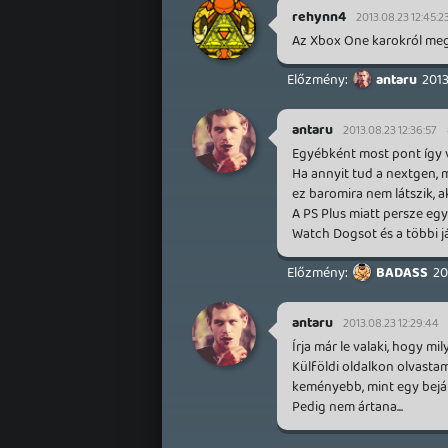
rehynn4
2013.08.23 12:45:2
Az Xbox One karokról meg 
antaru
2013
antaru
2013.08.23 12:36:57
Egyébként most pont így 
Ha annyit tud a nextgen, 
ez baromira nem látszik, a
A PS Plus miatt persze eg
Watch Dogsot és a többi j
BADASS
20
antaru
2013.08.23 12:29:44
Írja már le valaki, hogy m
Külföldi oldalkon olvasta
keményebb, mint egy bejára
Pedig nem ártana...