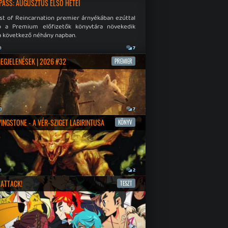
PASS: AUGUSZTUS ELSŐ HETEI
st of Reincarnation premier árnyékában ezúttal
b a Premium előfizetők könyvtára növekedik
a következő néhány napban.
a
7
MEGJELENÉSEK | 2026 #32
PREMIER
a
7
IVINGSTONE - A VÉR-SZIGET LABIRINTUSA
KÖNYV
a
2
ATTACK!
TESZT