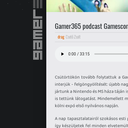
Gamer365 podcast Gamescom 
drag
Csető Zsolt
Csütörtökön tovább folytattuk a G
interjúk - felgöngyölítését: újabb na
jártunk a Nintendo és MS háza táján 
is tettünk látogatást. Mindemellett
kölni expó első nyilvános napján.
A nap tapasztalatairól szokásos esti
így készüljetek fel minden elvetemü