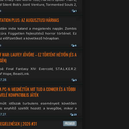
d Silent Bob's Joint Venture, Tormented Souls 2,
e Room in Hell, Slain 2: The Beast Within.
a
1
TATION PLUS: AZ AUGUSZTUSI HÁRMAS
idám indie kaland a megjelenés napján. Zombis
túra. Független fejlesztésű horror történet. Ez
az előfizetőket a következő hónapban.
a
6
F WAR: LAUFEY JÖVŐRE – EZ TÖRTÉNT HÉTFŐN (ÉS A
GÉN)
á: Final Fantasy XIV: Evercold, S.T.A.L.K.E.R.2:
f Hope, BeastLink.
7.28.
5
A PC-N: MEGNÉZTÜK MIT TUD A CONKER ÉS A TÖBBI
AFELÉ KOMPATIBILIS JÁTÉK
múlt időszak turbulens eseményeit követően
is enyhítő szellőt hozott a levegőbe, mikor a
oft bejelentette, hogy PC-re is kiterjesztik az
7.27.
23
Original visszafelé kompatibilitást. Lássuk,
 jutottak...
MEGJELENÉSEK | 2026 #31
PREMIER