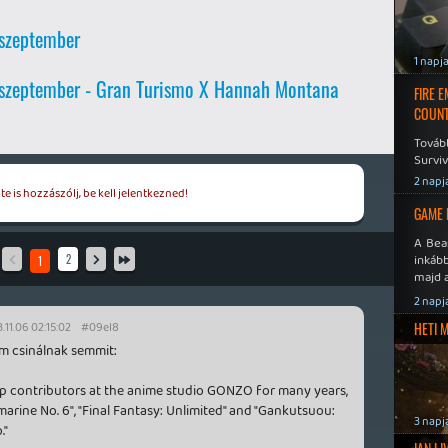
szeptember
1 napj
 szeptember - Gran Turismo X Hannah Montana
FIRE 
COUNT
Továb
Surviv
2 napj
e is hozzászólj, be kell jelentkezned!
GAME 
A Bea
inkáb
2
1
majd 
2 napj
.11.06 02:15:02
#09el8
HETI 
m csinálnak semmit:
p contributors at the anime studio GONZO for many years,
arine No. 6", "Final Fantasy: Unlimited" and "Gankutsuou:
3 napj
."