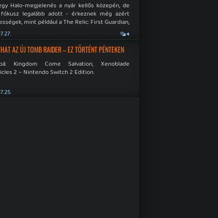
egy Halo-megjelenés a nyár kellős közepén, de
 fókusz legalább adott - érkeznek még azért
sségek, mint például a The Relic: First Guardian,
blade Chronicles 2 és a Dispatch új átiratai vagy
7.27.
4
 a Mistfall Hunter
HAT AZ ÚJ TOMB RAIDER – EZ TÖRTÉNT PÉNTEKEN
bbá: Kingdom Come Salvation, Xenoblade
cles 2 – Nintendo Switch 2 Edition.
7.25.