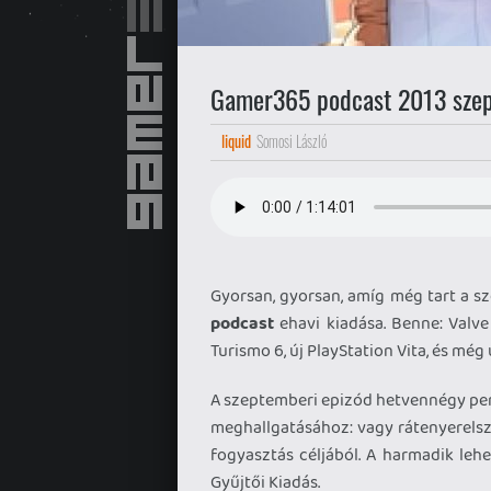
Gamer365 podcast 2013 sze
liquid
Somosi László
Gyorsan, gyorsan, amíg még tart a sz
podcast
ehavi kiadása. Benne: Valve
Turismo 6, új PlayStation Vita, és mé
A szeptemberi epizód hetvennégy perc
meghallgatásához: vagy rátenyerelsz a
fogyasztás céljából. A harmadik leh
Gyűjtői Kiadás.