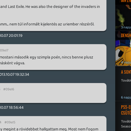
IAN L
and Last Exile. He was also the designer of the invaders in
m... nem túl informált kijelentés az uriember részéről.
3 napj
DENSH
10.07 20:01:19
09el7
a mostani második egy szimpla poén, nincs benne plusz
4 napj
 másként vágva.
A SON
013.10.07 19:32:34
Tovább
5
#09el6
6 napj
PS5-E
10.07 18:56:44
CSÜT
Tovább
34
#09el5
Seaso
gy megint a rövidebbet hallgattam meg. Most nem fogom