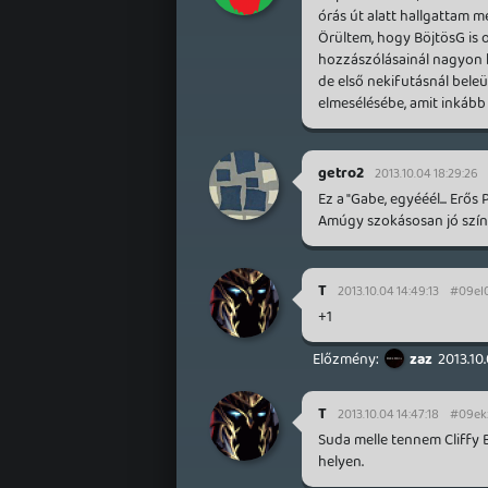
órás út alatt hallgattam m
Örültem, hogy BöjtösG is o
hozzászólásainál nagyon ke
de első nekifutásnál beleü
elmesélésébe, amit inkább 
getro2
2013.10.04 18:29:26
Ez a "Gabe, egyééél... Erős
Amúgy szokásosan jó szín
T
2013.10.04 14:49:13
#09el
+1
zaz
2013.10.
T
2013.10.04 14:47:18
#09ek
Suda melle tennem Cliffy B
helyen.