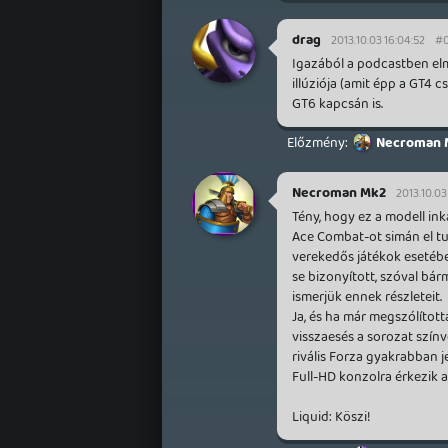
drag
2013.10.03 16:04:52
#
Igazából a podcastben el
illúziója (amit épp a GT4 
GT6 kapcsán is.
Necroman 
Necroman Mk2
2013.10.03
Tény, hogy ez a modell in
Ace Combat-ot simán el tud
verekedős játékok esetébe
se bizonyított, szóval bá
ismerjük ennek részleteit.
Ja, és ha már megszólítottá
visszaesés a sorozat színv
rivális Forza gyakrabban j
Full-HD konzolra érkezik 
Liquid: Köszi!