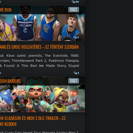
.
a
86
THE RUN
TESZT
a
6
NG ÉS CROC VISSZATÉRÉS – EZ TÖRTÉNT SZERDÁN
bá: Xbox üzleti jelentés, The Eventide, 1666:
rdam, Thimbleweed Park 2, Pokémon Pokopia,
& Found: A This Bed We Made Story, Stupid
 Dies.
a
3
OON RAIDERS
TESZT
a
12
M-ELADÁSOK ÉS NIOH 3 DLC-TRAILER – EZ
NT KEDDEN
á: Crazy Taxi: World Tour, Marvel's Spider-Man 2,