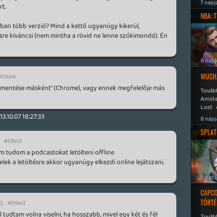
Speed
7 napj
rt.
NBA: 
an több verzió? Mind a kettő ugyanúgy kikerül,
esre kíváncsi (nem mintha a rövid ne lenne szókimondó). Én
8 napj
WUCHA
#09el4
ink mentése másként" (Chrome), vagy ennek megfelelője más
Továb
Amste
Lost 
Never
13.10.07 18:27:33
8 napj
SPLAT
#09el3
m tudom a podcastokat letölteni offline
elek a letöltésre akkor ugyanúgy elkezdi online lejátszani.
8 napj
CAPCO
TÖRTÉ
03
#09el2
el tudtam volna viselni, ha hosszabb, mivel egy két és fél
Tovább