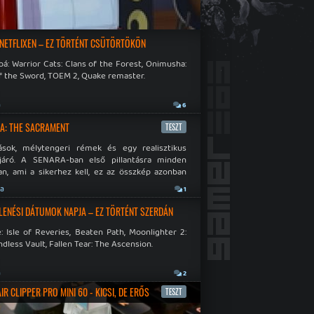
 NETFLIXEN – EZ TÖRTÉNT CSÜTÖRTÖKÖN
á: Warrior Cats: Clans of the Forest, Onimusha:
f the Sword, TOEM 2, Quake remaster.
a
6
A: THE SACRAMENT
TESZT
ások, mélytengeri rémek és egy realisztikus
járó. A SENARA-ban első pillantásra minden
n, ami a sikerhez kell, ez az összkép azonban
pós.
ja
1
LENÉSI DÁTUMOK NAPJA – EZ TÖRTÉNT SZERDÁN
: Isle of Reveries, Beaten Path, Moonlighter 2:
dless Vault, Fallen Tear: The Ascension.
a
2
R CLIPPER PRO MINI 60 - KICSI, DE ERŐS
TESZT