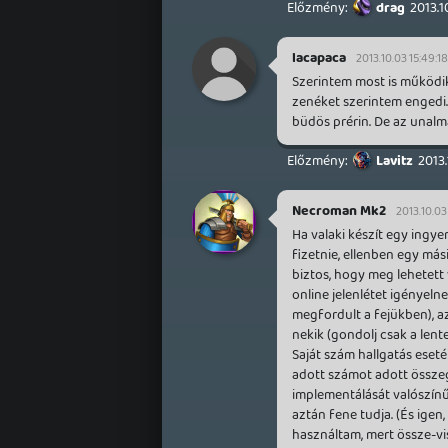
drag
2013.1
lacapaca
2013.10.03 15:49:18
Szerintem most is működik
zenéket szerintem engedi. 
büdös prérin. De az unalm
Lavitz
2013.
Necroman Mk2
2013.10.03
Ha valaki készít egy ingye
fizetnie, ellenben egy má
biztos, hogy meg lehetett 
online jelenlétet igényeln
megfordult a fejükben), a
nekik (gondolj csak a lente
Saját szám hallgatás eseté
adott számot adott összeg
implementálását valószínű
aztán fene tudja. (És igen
használtam, mert össze-vi