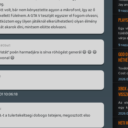
eg.
Jay an
No Mor
tt volt, bár nem kényeztette agyon a mikrofont, így az ő
9 napj
llett fülelnem. A GTA V tesztjét egyszer el fogom olvasni,
PLAYS
tköztem egy (ilyen játéknál elkerülhetetlen) olyan élmény
át akarok élni, mintsem elötte elolvasni.
Egy v
túlélő
várja 
9 napj
#09el1
 Pistát" poén harmadjára is sírva röhögést generál 😃 😃 😃
GOD O
vonal 😃
HÉTVÉ
Tovább
Cost o
0
2026.0
XBOX 
01 10:06:18
VISSZ
Az el
egy k
z
Micros
2026.0
.-t a tulertekeltsegi dobogo tetejere, megosztott elso
Xbox 
meddig
HETI 