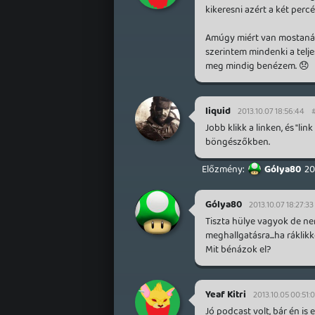
kikeresni azért a két percé
Amúgy miért van mostanáb
szerintem mindenki a telj
meg mindig benézem. 😞
liquid
2013.10.07 18:56:44
Jobb klikk a linken, és "l
böngészőkben.
Gólya80
20
Gólya80
2013.10.07 18:27:33
Tiszta hülye vagyok de ne
meghallgatásra...ha ráklikk
Mit bénázok el?
Yeaf Kitri
2013.10.05 00:51:
Jó podcast volt, bár én is 