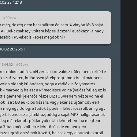
0.02 23:42:18
#09ekw
 még, de rég nem használtam én sem. A vinyón lévő saját
A Fuel-t csak így voltam képes játszani, autókázni a nagy
asabb FPS-eket is képes megdobni:)
10.02 20:26:51
 15:44:02
#09ekv
nes online rádió szoftvert, akkor valószínűleg nem kell érte
sik szoftveren, különösen játékprogramon belül már nem
volna oldani; különösen, hogy a rádiók is folyamatos
ek - márpedig ha ezt a R* meglépte volna (valószínűleg ez is
zt a gamerek jelentős része BIZTOSAN nem nézte volna el
bb is írt D3 aukciós házára, vagy akár az új SimCity-re!)
n meg egy dologra tudok tippelni (lehet rosszul): amíg egy
ért licencelsz a játékhoz, addig a saját MP3 hallgatásának
leg már eladott példányok után lehetett volna megtenni -
, a 3-ban még volt erre lehetőség, de én nemigen
ssza ugrált a számok között, ha csak egy albumot akartál