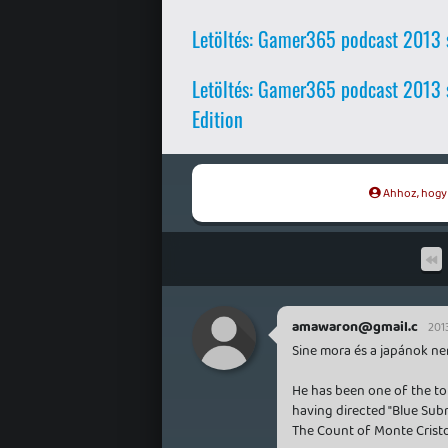
Letöltés: Gamer365 podcast 2013 
Letöltés: Gamer365 podcast 2013
Edition
Ahhoz, hogy t
amawaron@gmail.c
2013
Sine mora és a japánok ne
He has been one of the to
having directed "Blue Subm
The Count of Monte Cristo