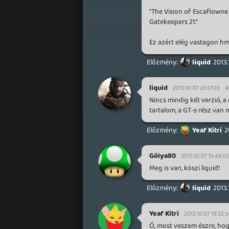
"The Vision of Escaflowne 
Gatekeepers 21."
Ez azért elég vastagon hmm
liquid
2013.
liquid
2013.10.07 20:01:19
#
Nincs mindig két verzió, 
tartalom, a GT-s rész van
Yeaf Kitri
2
Gólya80
2013.10.07 19:49:0
Meg is van, köszi liquid!
liquid
2013.
Yeaf Kitri
2013.10.07 19:32:
Ó, most veszem észre, ho