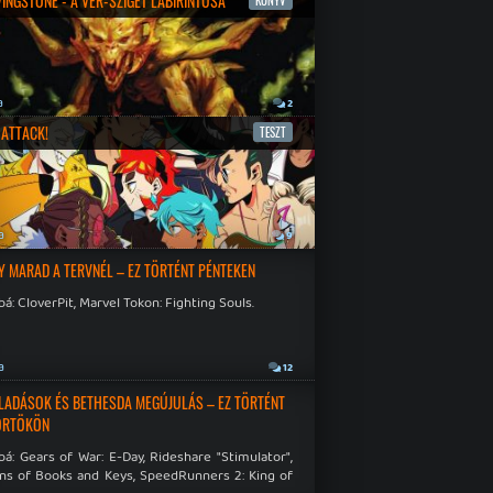
IVINGSTONE - A VÉR-SZIGET LABIRINTUSA
KÖNYV
a
2
ATTACK!
TESZT
a
9
Y MARAD A TERVNÉL – EZ TÖRTÉNT PÉNTEKEN
á: CloverPit, Marvel Tokon: Fighting Souls.
a
12
LADÁSOK ÉS BETHESDA MEGÚJULÁS – EZ TÖRTÉNT
ÖRTÖKÖN
á: Gears of War: E-Day, Rideshare "Stimulator",
ns of Books and Keys, SpeedRunners 2: King of