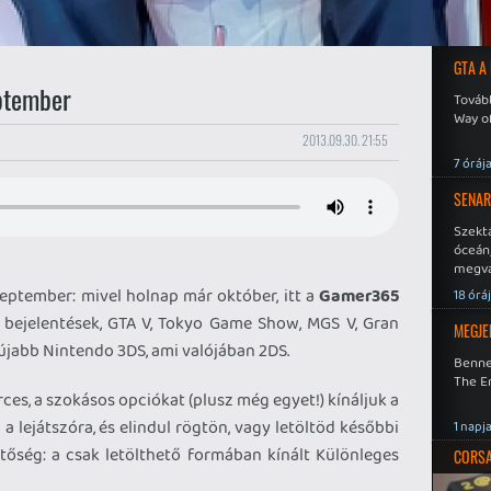
GTA A
ptember
Tovább
Way o
2013.09.30. 21:55
7 óráj
SENAR
Szekt
óceán
megva
becsa
eptember: mivel holnap már október, itt a
Gamer365
18 órá
 bejelentések, GTA V, Tokyo Game Show, MGS V, Gran
MEGJE
g újabb Nintendo 3DS, ami valójában 2DS.
Benne
The En
es, a szokásos opciókat (plusz még egyet!) kínáljuk a
 lejátszóra, és elindul rögtön, vagy letöltöd későbbi
1 napj
etőség: a csak letölthető formában kínált Különleges
CORSAI