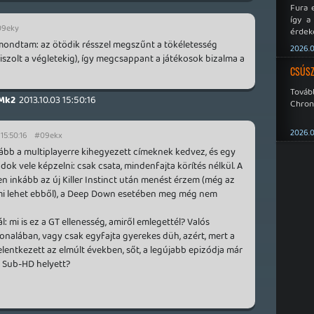
Fura 
így a
09eky
érdeke
a Xeno
mondtam: az ötödik résszel megszűnt a tökéletesség
2026.0
éppen
csiszolt a végletekig), így megcsappant a játékosok bizalma a
CSÚSZ
Tová
Mk2
2013.10.03 15:50:16
Chroni
2026.0
 15:50:16
#09ekx
kább a multiplayerre kihegyezett címeknek kedvez, és egy
ok vele képzelni: csak csata, mindenfajta körítés nélkül. A
n inkább az új Killer Instinct után menést érzem (még az
rmi lehet ebből), a Deep Down esetében meg még nem
l: mi is ez a GT ellenesség, amiről emlegettél? Valós
onalában, vagy csak egyfajta gyerekes düh, azért, mert a
elentkezett az elmúlt években, sőt, a legújabb epizódja már
a Sub-HD helyett?