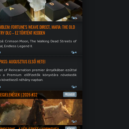
a
5
EMBLEM: FORTUNE'S WEAVE DIRECT, MAFIA: THE OLD
RY DLC – EZ TÖRTÉNT KEDDEN
bá: Crimson Moon, The Walking Dead: Streets of
al, Endless Legend II.
a
4
PASS: AUGUSZTUS ELSŐ HETEI
st of Reincarnation premier árnyékában ezúttal
b a Premium előfizetők könyvtára növekedik
a következő néhány napban.
a
7
MEGJELENÉSEK | 2026 #32
PREMIER
a
7