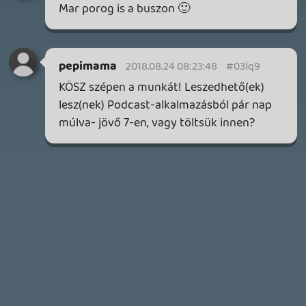
HETI MEGJELENÉSEK | 2026 #32
PREMIER
2 napja
7
IAN LIVINGSTONE - A VÉR-SZIGET LABIRINTUSA
KÖNYV
2 napja
2
DENSHATTACK!
TESZT
3 napja
9
A SONY MARAD A TERVNÉL – EZ TÖRTÉNT PÉNTEKEN
Továbbá: CloverPit, Marvel Tokon: Fighting Souls.