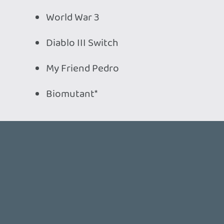
jelentkezned!
siklara
2018.08.27 00:00:28
#03lqh
Kicsit már meg voltam fáradva, na. 😃
retiss
2018.08.26 01:39:18
mcmacko
2018.08.26 23:37:20
#03lqg
Igen speciális tankok voltak azok. 😃
retiss
2018.08.26 01:39:18
retiss
2018.08.26 01:39:18
#03lqf
Special Tigris T(h)anks for Klári! 😃
sQr
2018.08.25 22:29:33
#03lqe
Speciális tankok nektek. Jó volt hallgatni! ;
]