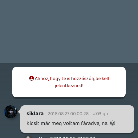
siklara
2018.08.25 09:22:37
#03lqd
De be ám! 😃
Oldern the 1st
2018.08.25 08:38:26
Oldern the 1st
2018.08.25 08:38:26
#03lqc
Beköszöntem a gamescomról? : D
zsozsa
2018.08.24 21:10:24
#03lqb
Köszi lyányok-srácok! Jók volt a
podcastok!
KiswechPS3
2018.08.24 08:49:28
#03lqa
Mar porog is a buszon 🙂
pepimama
2018.08.24 08:23:48
#03lq9