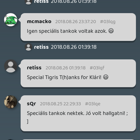
KÖSZ szépen a munkát! Leszedhető(ek)
lesz(nek) Podcast-alkalmazásból pár nap
múlva- jövő 7-en, vagy töltsük innen?
MEGJELENÉSI DÁTUMOK NAPJA – EZ TÖRTÉNT SZERDÁN