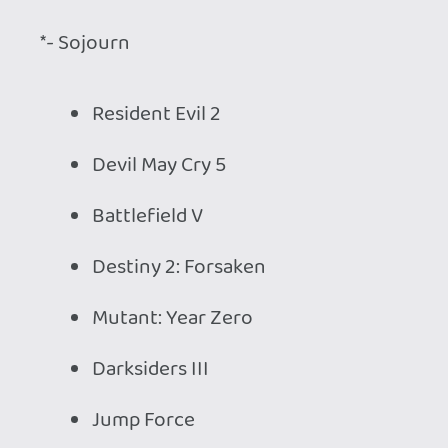
One Piece: World Seeker
Ace Combat 7
SoulCalibur VI
Twin Mirror
11:11 Memories Retold
The Settlers
Ride 3
Man of Medan
Team Sonic Racing
World War 3
Diablo III Switch