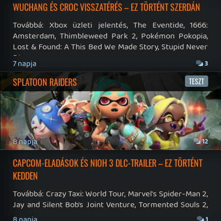
19 éve videójáték minden nap! Copyright 365 Media Kft
Impresszum
|
Hirdetési ajánlatunk
|
Felhasználási feltételek
|
Adatvédelmi elveink
|
Sütik
Hírek
|
Cikkek
|
Podcastok
|
Blogok
|
Gaming Fórum
|
Offtopic Fórum
RSS
|
Blog RSS
|
Podcast RSS
|
Instagram
|
Youtube
|
Facebook
|
Twitter
|
Patreon