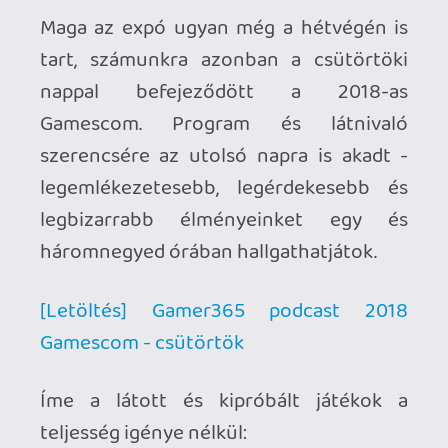
[Letöltés] Gamer365 podcast 2018
Gamescom - csütörtök
Íme a látott és kipróbált játékok a
teljesség igénye nélkül:
*- Sojourn
Resident Evil 2
Devil May Cry 5
Battlefield V
Destiny 2: Forsaken
Mutant: Year Zero
Darksiders III
Jump Force