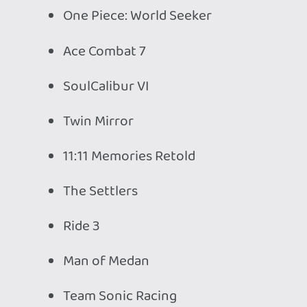
My Friend Pedro
Biomutant*
Ahhoz, hogy te is hozzászólj, be kell