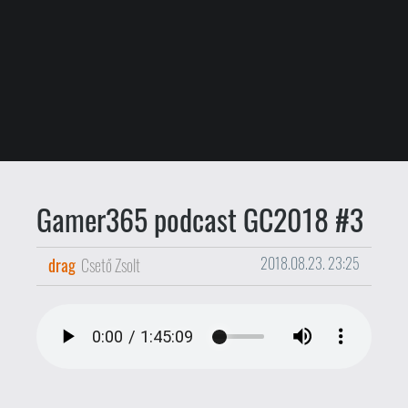
Gamer365 podcast GC2018 #3
drag
Csető Zsolt
2018.08.23. 23:25
Maga az expó ugyan még a hétvégén is
tart, számunkra azonban a csütörtöki
nappal befejeződött a 2018-as
Gamescom. Program és látnivaló
szerencsére az utolsó napra is akadt -
legemlékezetesebb, legérdekesebb és
legbizarrabb élményeinket egy és
háromnegyed órában hallgathatjátok.