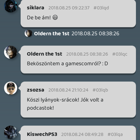
Benne: Isle of Reveries, Beaten Path, Moonlighter 2: The
Endless Vault, Fallen Tear: The Ascension.
10 órája
2
CORSAIR CLIPPER PRO MINI 60 - KICSI, DE ERŐS
TESZT
17 órája
2
FIRE EMBLEM: FORTUNE'S WEAVE DIRECT, MAFIA: THE OLD
COUNTRY DLC – EZ TÖRTÉNT KEDDEN
Továbbá: Crimson Moon, The Walking Dead: Streets of
Survival, Endless Legend II.
1 napja
4
GAME PASS: AUGUSZTUS ELSŐ HETEI
A Beast of Reincarnation premier árnyékában ezúttal
inkább a Premium előfizetők könyvtára növekedik majd
a következő néhány napban.
1 napja
7