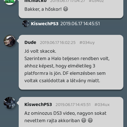
MEGJELENÉSI DÁTUMOK NAPJA – EZ TÖRTÉNT SZERDÁN
Benne: Isle of Reveries, Beaten Path, Moonlighter 2: The
Endless Vault, Fallen Tear: The Ascension.
24 perce
CORSAIR CLIPPER PRO MINI 60 - KICSI, DE ERŐS
TESZT
7 órája
FIRE EMBLEM: FORTUNE'S WEAVE DIRECT, MAFIA: THE OLD
COUNTRY DLC – EZ TÖRTÉNT KEDDEN
Továbbá: Crimson Moon, The Walking Dead: Streets of
Survival, Endless Legend II.
1 napja
3