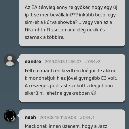
Joel1970
2019.06.17 10:52:51
#034uw
A Final Fantasy 8 tényleg csodálatos játék
volt!
Crockett
2019.06.17 09:40:31
#034uv
Köszönjük idén is a megfeszített munkát,
éjszakázásokat, hogy minden E3-as hírt
frissen, melegében kapjunk meg.
Köszönjük az egész stábnak!
backstab
2019.06.17 08:53:53
#034uu
Hurrá, akkor két hét múlva lesz RSS feed
is! Trollololo... 😃
Fieldtom
2019.06.17 08:00:23
#034ut
Danke Dudák, délelőtt darálom! 🙂