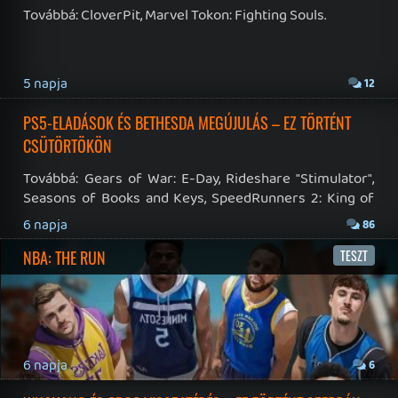
RSS
|
Blog RSS
|
Podcast RSS
|
Instagram
|
Youtube
|
Facebook
|
Twitter
|
Patreon