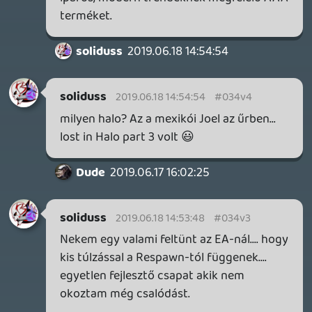
KiswechPS3
2019.06.17 14:45:51
Dude
2019.06.17 16:02:25
#034uy
Jó volt skacok.
Szerintem a Halo teljesen rendben volt,
ahhoz képest, hogy elméletileg 3
platformra is jön. DF elemzésben sem
voltak csalódottak a látvány miatt.
KiswechPS3
2019.06.17 14:45:51
#034ux
Az ominozus DS3 video, nagyon sokat
nevettem rajta akkoriban 😃 😃