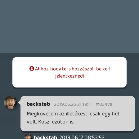
soliduss
2019.06.18 14:53:48
Necroman Mk2
2019.06.24 19:36:01
#034v8
Javalsom a nyárkeszthez a következő
főoldali képet:
img.joemonster.org
😃
eandre
2019.06.18 14:36:07
Necroman Mk2
2019.06.24 19:34:00
#034v7
Ahogy korábban, másutt már leírtam: a
Stadia nem annyira a havi 10 dolláros
platformként lehet sikeres, hanem a
későbbi ingyenes, "FHD-butított"
verzióban arathat nagyot.
Telefonképernyőn, de még a legtöbb
laptopon se lesz nagyon szembetűnő a
változás az 1K és a 4K között, és ha a
Destiny mellett lesznek még más F2P
címek is, akkor azzal kihúzhatja a Google.
A 10 dolcsis, virtuális gépbérllés, még
ingyen játék mellett is max akkor, ha YT