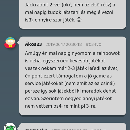
Fabri
2019.06.17 05:33:44
#034us
Már hallgatom is. Köszi. 🙂