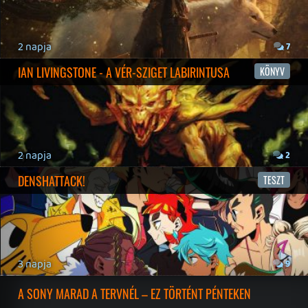
19 éve videójáték minden nap! Copyright 365 Media Kft
Impresszum
|
Hirdetési ajánlatunk
|
Felhasználási feltételek
|
Adatvédelmi elveink
|
Sütik
Hírek
|
Cikkek
|
Podcastok
|
Blogok
|
Gaming Fórum
|
Offtopic Fórum