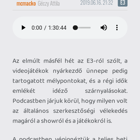
emlékét idéző szárnyalásokat.
Podcastben járjuk körül, hogy milyen volt
az általános szerkesztőségi vélekedés
magáról a showról és a játékokról is.
A podcastben végignéztük a teljes heti
programot, a kronológiai sorrend igénye
nélkül. A fentieknek megfelelően a
tartalom a szokásosná hosszabb, másfél
óra hosszú beszélgetésre készülhettek,
amiben e három duda (sic!): Siklara, Liquid
és Mcmacko duruzsolja fületekbe a nagy
megfejtéseket.
Atenszión: a podkeszt minimális
csúnyabeszédet tartalmaz, fogyasztását
csak felnőtt hallgatóinak javasoljuk.
[Letöltés] Gamer365 E3 podcast 2019