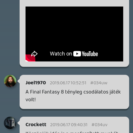
GAME PASS: AUGUSZTUS ELSŐ HETEI
A Beast of Reincarnation premier árnyékában ezúttal
inkább a Premium előfizetők könyvtára növekedik majd
a következő néhány napban.
1 napja
7
HETI MEGJELENÉSEK | 2026 #32
PREMIER
2 napja
7
IAN LIVINGSTONE - A VÉR-SZIGET LABIRINTUSA
KÖNYV
2 napja
2
DENSHATTACK!
TESZT