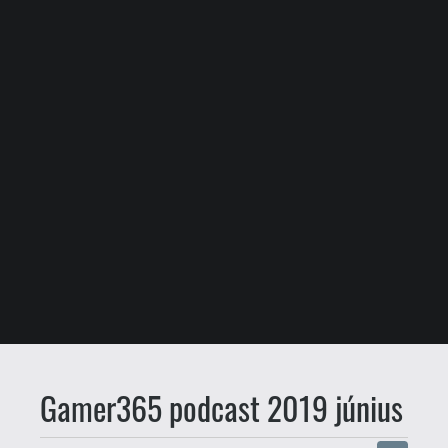
Gamer365 podcast 2019 június
E3
mcmacko
Géczy Attila
2019.06.16. 21:32
Az elmúlt másfél hét az E3-ról szólt, a
videojátékok nyárkezdő ünnepe pedig
tartogatott mélypontokat, és a régi idők