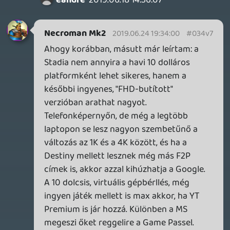
Léci jöjjön mielőbb a podcast-
alkalmazásokba is! Előre is KÖSZ!
Gigigogó
2019.06.18 16:43:55
#034v5
Szerintem meg jó ötlet volt behozni egy
ilyen karaktert, akiben már most több a
szimpatia faktor, mint Locke-ban valaha a
Halo 5 során. Valamint a páncél és a zene
hajazása a Halo 3-ra, azt sejteti, hogy
kapunk végre egy szívvel lélekkel
elkészített folytatást, nem pedig egy
iparos, modern trendeknek megfelelö AAA
terméket.
soliduss
2019.06.18 14:54:54
soliduss
2019.06.18 14:54:54
#034v4
milyen halo? Az a mexikói Joel az űrben...
lost in Halo part 3 volt 😃