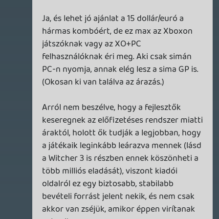
Dude
2019.06.17 16:02:25
soliduss
2019.06.18 14:53:48
#034v3
Nekem egy valami feltünt az EA-nál.... hogy
kis túlzással a Respawn-tól függenek....
egyetlen fejlesztő csapat akik nem
okoztam még csalódást.
Az EA tényleg ennyire gyökér, hogy egy új
ip-t se mer bevállalni??? inkább betol egy
sim-et a kúrva showba? ... vagy van az a
fifa-nhl-nfl zseton ami elég nekik és
szarnak a többire.
eandre
2019.06.18 14:36:07
#034v2
Féltem már h én kezdtem kiégni de akkor
kimondhatjuk h ez jóval gyrngébb E3 volt.
A részeges podcast szokott a legjobban
sikerülni, lehetne gyakrabban 😃