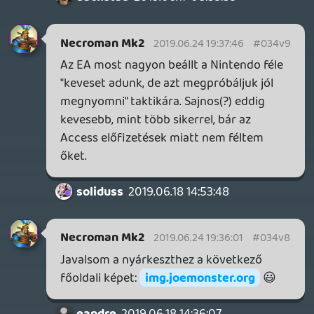
Premium is jár hozzá. Különben a MS
megeszi őket reggelire a Game Passel.
Ja, és lehet jó ajánlat a 15 dollár/euró a
hármas kombóért, de ez max az Xboxon
játszóknak vagy az XO+PC
felhasználóknak éri meg. Aki csak simán
PC-n nyomja, annak elég lesz a sima GP is.
(Okosan ki van találva az árazás.)
Arról nem beszélve, hogy a fejlesztők
keseregnek az előfizetéses rendszer miatti
áraktól, holott ők tudják a legjobban, hogy
a játékaik leginkább leárazva mennek (lásd
a Witcher 3 is részben ennek köszönheti a
több milliós eladását), viszont kiadói
oldalról ez egy biztosabb, stabilabb
bevételi forrást jelent nekik, és nem csak
akkor van zséjük, amikor éppen virítanak
valamit.
pepimama
2019.06.20 07:38:55
#034v6