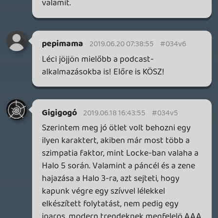
ne5h
2019.06.18 11:59:08
#034v1
Mackonak innen üzenem, hogy a Jazz
Jackrabbit 2-vel (oké, nem az első rész) a
mai napig tudok játszani és még élvezni
is(!), ennyire szar játék. 😛
Ákos23
2019.06.17 20:30:18
#034v0
Amúgy én mai napig nyomom a rainbowot
is néha, egyszerűen kevesbb játékot
veszek nekem már 2-3 játék lefedi az évet,
én pont ezért támogatom a jó game as
service játékokat (nem amit az ea csinál)
persze így sok játékból ki maradok dehat
ez van. Szerintem negyed annyi játékot
nem vettem ps4-re mint pl 3-ra.
mcmacko
2019.06.17 17:04:27
#034uz
Bakker, a hőskor! 😃