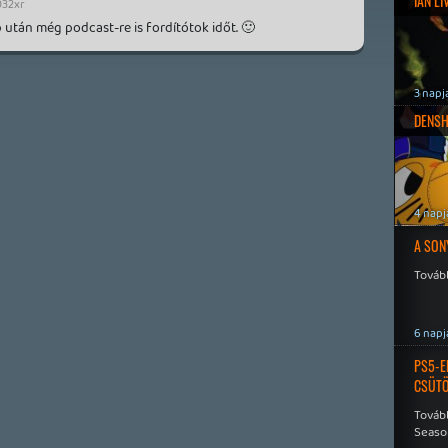
IAN L
32xr
 után még podcast-re is fordítótok időt. 🙂
3 napj
DENSH
4 napj
A SON
Tovább
6 napj
PS5-E
CSÜT
Tovább
Seaso