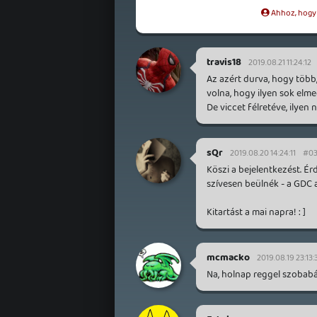
Ahhoz, hogy t
travis18
2019.08.21 11:24:12
Az azért durva, hogy több
volna, hogy ilyen sok elme
De viccet félretéve, ilye
sQr
2019.08.20 14:24:11
#03
Köszi a bejelentkezést. Ér
szívesen beülnék - a GDC 
Kitartást a mai napra! : ]
mcmacko
2019.08.19 23:13:
Na, holnap reggel szobab