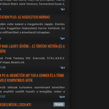
d Silent Bob's Joint Venture, Tormented Souls 2,
e Room in Hell, Slain 2: The Beast Within.
a
1
TATION PLUS: AZ AUGUSZTUSI HÁRMAS
idám indie kaland a megjelenés napján. Zombis
túra. Független fejlesztésű horror történet. Ez
az előfizetőket a következő hónapban.
a
6
F WAR: LAUFEY JÖVŐRE – EZ TÖRTÉNT HÉTFŐN (ÉS A
GÉN)
á: Final Fantasy XIV: Evercold, S.T.A.L.K.E.R.2:
f Hope, BeastLink.
7.28.
5
A PC-N: MEGNÉZTÜK MIT TUD A CONKER ÉS A TÖBBI
AFELÉ KOMPATIBILIS JÁTÉK
múlt időszak turbulens eseményeit követően
is enyhítő szellőt hozott a levegőbe, mikor a
oft bejelentette, hogy PC-re is kiterjesztik az
7.27.
23
Original visszafelé kompatibilitást. Lássuk,
 jutottak...
MEGJELENÉSEK | 2026 #31
PREMIER