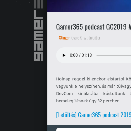
Gamer365 podcast GC2019 
Stinger
Csere Krisztián Gábor
Holnap reggel kilenckor elstartol 
vagyunk a helyszínen, és már túlvag
DevCom kínálatába kóstoltunk b
bemelegítésnek úgy 32 percben.
[Letöltés] Gamer365 podcast 20