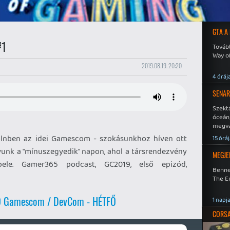
GTA A
#1
Tovább
Way o
2019.08.19. 20:20
4 óráj
SENAR
Szekt
óceán
megva
becsa
Kölnben az idei Gamescom - szokásunkhoz híven ott
15 órá
yunk a "mínuszegyedik" napon, ahol a társrendezvény
MEGJE
ele. Gamer365 podcast, GC2019, első epizód,
Benne
The En
19 Gamescom / DevCom - HÉTFŐ
1 napj
CORSAI