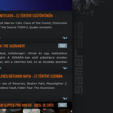
 NETFLIXEN – EZ TÖRTÉNT CSÜTÖRTÖKÖN
á: Warrior Cats: Clans of the Forest, Onimusha:
f the Sword, TOEM 2, Quake remaster.
a
3
A: THE SACRAMENT
TESZT
ások, mélytengeri rémek és egy realisztikus
járó. A SENARA-ban első pillantásra minden
n, ami a sikerhez kell, ez az összkép azonban
pós.
ja
1
LENÉSI DÁTUMOK NAPJA – EZ TÖRTÉNT SZERDÁN
: Isle of Reveries, Beaten Path, Moonlighter 2:
dless Vault, Fallen Tear: The Ascension.
a
2
R CLIPPER PRO MINI 60 - KICSI, DE ERŐS
TESZT