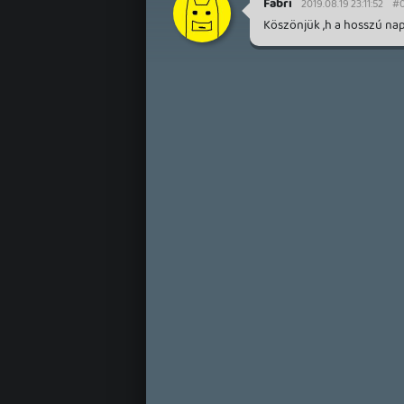
Fabri
2019.08.19 23:11:52
#0
Köszönjük ,h a hosszú nap