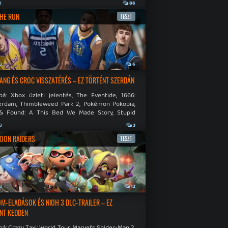
.
a
86
THE RUN
TESZT
a
6
NG ÉS CROC VISSZATÉRÉS – EZ TÖRTÉNT SZERDÁN
bá: Xbox üzleti jelentés, The Eventide, 1666:
rdam, Thimbleweed Park 2, Pokémon Pokopia,
& Found: A This Bed We Made Story, Stupid
 Dies.
a
3
OON RAIDERS
TESZT
a
12
M-ELADÁSOK ÉS NIOH 3 DLC-TRAILER – EZ
NT KEDDEN
á: Crazy Taxi: World Tour, Marvel's Spider-Man 2,