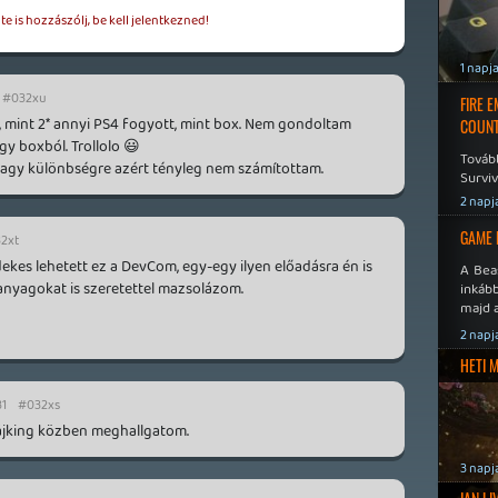
e is hozzászólj, be kell jelentkezned!
1 napj
#032xu
FIRE 
, mint 2* annyi PS4 fogyott, mint box. Nem gondoltam
COUNT
gy boxból. Trollolo 😃
Továb
n nagy különbségre azért tényleg nem számítottam.
Surviv
2 napj
GAME 
2xt
dekes lehetett ez a DevCom, egy-egy ilyen előadásra én is
A Bea
anyagokat is szeretettel mazsolázom.
inkáb
majd 
2 napj
HETI 
31
#032xs
ájking közben meghallgatom.
3 napj