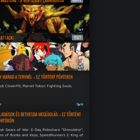
IVINGSTONE - A VÉR-SZIGET LABIRINTUSA
KÖNYV
a
2
ATTACK!
TESZT
a
9
Y MARAD A TERVNÉL – EZ TÖRTÉNT PÉNTEKEN
á: CloverPit, Marvel Tokon: Fighting Souls.
a
12
LADÁSOK ÉS BETHESDA MEGÚJULÁS – EZ TÖRTÉNT
ÖRTÖKÖN
á: Gears of War: E-Day, Rideshare "Stimulator",
ns of Books and Keys, SpeedRunners 2: King of