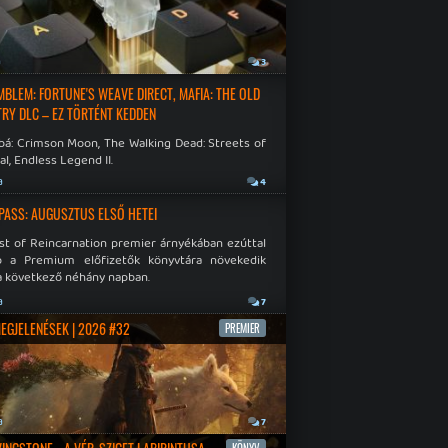
a
3
EMBLEM: FORTUNE'S WEAVE DIRECT, MAFIA: THE OLD
RY DLC – EZ TÖRTÉNT KEDDEN
bá: Crimson Moon, The Walking Dead: Streets of
al, Endless Legend II.
a
4
PASS: AUGUSZTUS ELSŐ HETEI
st of Reincarnation premier árnyékában ezúttal
b a Premium előfizetők könyvtára növekedik
a következő néhány napban.
a
7
MEGJELENÉSEK | 2026 #32
PREMIER
a
7