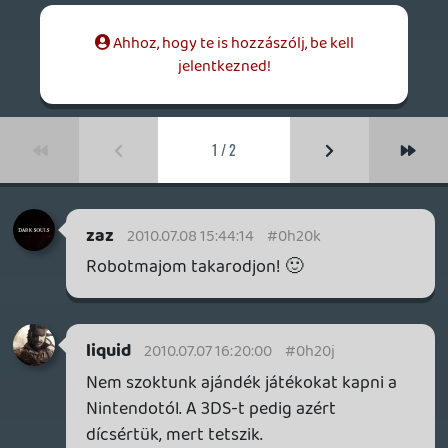
Nemtom', én egy 299$-os árcédulát is el
tudok képzelni! De legyen neked igazad 🙂
zephyr
2010.07.05 11:40:57
armi
2010.07.07 12:31:55
#0h20h
Szóval kaptok...hallgatás=beleegyezés! 🙂
😛
armi
2010.07.06 09:08:48
armi
2010.07.06 09:08:48
#0h20g
Srácok, kaptok Ti valami jutalékot a
Nintendotól?! 🙂 Csak mert én személy
szerint a podcast hallatán annyira
fellelkesültem a 3DS témát illetően, h bele
is dobtam az első 200Ft-ost a
"Veszekegy3DS-t" perselyembe! 🙂
nintendo fan
2010.07.05 18:03:51
#0h20f