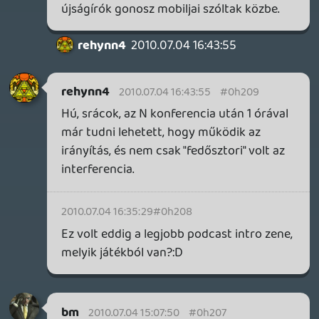
liquid
2010.07.04 10:53:32
#0h201
Atom 🙂
deku: én, ha jól csalódom.
sigmavirus1
2010.07.04 08:09:06
priest
2010.07.04 10:21:23
#0h200
Ez jól esett! 🙂
sigmavirus1
2010.07.04 08:09:06
LokkoLori
2010.07.04 09:36:47
#0h1zz
"Általában az volt az emberek baja, hogy
csak mélység van benne, úgy meg nem az
igazi. "
nemazért, de ez a mondat mit jelent?
Bali222
2010.07.03 12:50:38