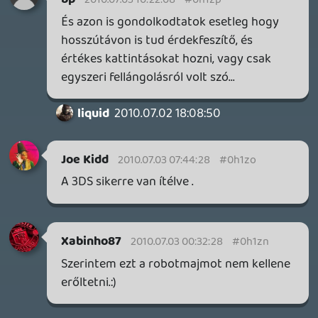
Robotmajmot meg hagyatók benne
nyugodtan. Bírom a cinikus beoszlásait,
ellenvéleményét.
Remélem a Sony podcastbe God of War
muzsika lesz és majd a Robotmajom jól
leutánozza. 😃
keviny
2010.07.02 20:00:06
#0h1za
Csatlakozom az "öljük meg a robotmajmot"
fan clubhoz. Fákk, robotmakesz!
2010.07.02 19:57:19
#0h1z9
Zeldával kapcsolatban sajnos igazatok
van, ez nem BEJELENTÉS volt, hanem egy
rosszul sikerült techdemó.
vumar
2010.07.02 19:29:07
#0h1z8