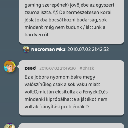
Információk
Oké, értem és elfogadom!
DOOM: THE DARK AGES - REVELATIONS DLC
TESZT
8 órája
1
THQ NORDIC ÚJDONSÁGOK – EZ TÖRTÉNT PÉNTEKEN
THQ Nordic Digital Showcase összefoglaló.
12 órája
4
GTA A NETFLIXEN – EZ TÖRTÉNT CSÜTÖRTÖKÖN
Továbbá: Warrior Cats: Clans of the Forest, Onimusha:
Way of the Sword, TOEM 2, Quake remaster.