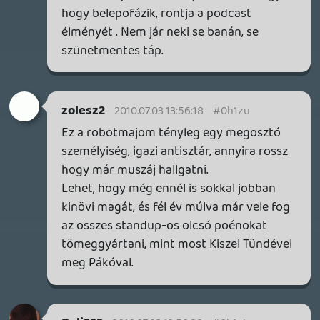
Joe Kidd
2010.07.03 07:44:28
#0h1zo
A 3DS sikerre van ítélve .
Xabinho87
2010.07.03 00:32:28
#0h1zn
Szerintem ezt a robotmajmot nem kellene
erőltetni.:)
csavar
2010.07.02 23:30:29
#0h1zm
Nagyon jókat mondtok és totál osztom én
is, egyetértek sok mindennel. Remek lett!
(leszámítva r.m.)
ujitso
2010.07.02 22:01:43
#0h1zl
Nem lehet szemet hunyni afelett, ha
valamire day zero bejelentenek egy Metal
Geart (még ha remake is), egy Resident