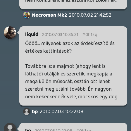
Red13
2010.07.02 20:25:34
#0h1zd
Robotmajom egy troll entitás? 😃
A Zelda bemutató tényleg nem volt egy
nagy szám, meg mondom őszintén nekem
akkor nem is tetszett, viszont amikor
kijött róla a trailer és képek már
megváltozott a helyzet. Kid Icarus ás Kirby
nálam mindent vitt, meg úgy minden ami a
N konferenciát történt. 🙂
M.Barni
2010.07.02 20:23:00
#0h1zc
Persze Miyamoto szenvedett, de mondta
hogy a kipróbálásnál nem lesz vele
probléma. És néztem videót és tényleg
nem volt vele próblémájuk a
kipróbáloknak.
Lonewolf
2010.07.02 20:10:52
#0h1zb
Fasz@ volt !