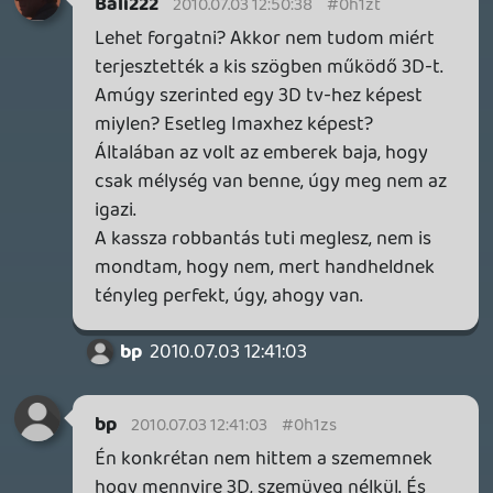
Evilt, meg kitudja milyen killer app gyanús
címet – és akkor a szokásos Nintendo
felhozatalról nem is szólt a fáma.
Szerintem teljesen jogos, ha ilyeneket "lát
bele" a 3DS (és mondjuk: a handheld
gaming szerepének) jövőjébe az egyszeri
zsurnaliszta. 🙂 De természetesen korai
jóslatokba bocsátkozni badarság, sok
mindent még nem tudunk / láttunk a
hardverről.
Necroman Mk2
2010.07.02 21:42:52
zead
2010.07.02 21:49:30
#0h1zk
Ez a jobbra nyomom,balra megy
valószínűleg csak a sok vaku miatt
volt:D,miután elcsitultak a fények:D,és
mindenki kipróbálhatta a játékot nem
voltak írányítási problémák:D
Necroman Mk2
2010.07.02 21:42:52
#0h1zj