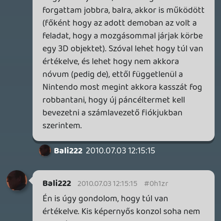
1. Japánban a nagyfokú kulturális eltérés is
szerepet játszik abban, hogy ott a
handheld is úgy megy, mint a
nagykonzolok.
2.Szerintem mind ti, mind a NeoGaf
fórumozói túlértékelitek a 3DS szerepét:
csak mert az idei E3-on ez volt az egyetlen
hardcore közönségnek szánt hardver, még
nem kell rögtön az egekbe emelni!
Mellesleg anno a DS is forradalmat
teremtett az dupla képernyővel, melyből
az egyik érintős volt.
zead
2010.07.02 21:40:52
#0h1zi
A zeldához hozzá szólva: olvasni lehetett
olyat,hogy csak az E3 miatt csinálták azt a
techdemót,hogy mégis mutassanak
valamit,hogyis képzelik az írányítást,és a
kiprobálható pálya valószínűleg benne
sem lesz a végleges játékban