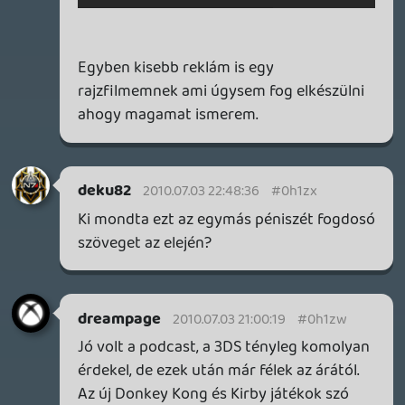
Bali222
2010.07.03 12:15:15
#0h1zr
Én is úgy gondolom, hogy túl van
értékelve. Kis képernyős konzol soha nem
fogja átvenni az egyre nagyobb tv-kre
kötött asztali konzolok helyét. És még
grafikában is nagyon messze van attól a
szinttől, ami megállhatná a helyét otthon.
Nem hinném, hogy mindenki hajlandó
lenne 1,5 generációt visszalépni, csak azért,
hogy egy kis képernyőn játszon a kanapén.
A szemüveg nélküli 3D viszont tényleg
nagyon jó dolog, de annak is megvannak a
maga hátrányai, egyrészt ugye mozgatni
nem lehet szabadon, pedig a giroszkóp
miatt jó lenne. Másrészt meg itt csak
mélységérzet van, ezért meg sem közelíti
azt az élményt, amit egy még
gyerekcipőben járó 3d tv ad, azok szerint,
akik kipróbálták.
Ennek ellenére mint zsebkonzol 5*-ös, de
nem konkurencia az asztali konzoloknak.