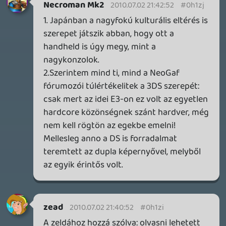
1 napja
9
SENARA: THE SACRAMENT
TESZT
Szektások, mélytengeri rémek és egy realisztikus
óceánjáró. A SENARA-ban első pillantásra minden
megvan, ami a sikerhez kell, ez az összkép azonban
becsapós.
1 napja
5
MEGJELENÉSI DÁTUMOK NAPJA – EZ TÖRTÉNT SZERDÁN
Benne: Isle of Reveries, Beaten Path, Moonlighter 2: The
Endless Vault, Fallen Tear: The Ascension.
2 napja
2
CORSAIR CLIPPER PRO MINI 60 - KICSI, DE ERŐS
TESZT
2 napja
5
FIRE EMBLEM: FORTUNE'S WEAVE DIRECT, MAFIA: THE OLD
COUNTRY DLC – EZ TÖRTÉNT KEDDEN