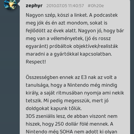
rehynn4
2010.07.04 17:35:48
#0h20b
Még ebben sem vagyok biztos, mert nézd
meg az Epic Mickey prezentációt, ott
ugyanúgy ugrál a kurzor.
liquid
2010.07.04 17:27:59
liquid
2010.07.04 17:27:59
#0h20a
Nem is arról beszéltönk, hogy egyáltalán
nem működik, hanem arról, hogy a konfon
nyilvánvalóan saját maguknak sikerült
elbaltázniuk valamit, nem a gonosz
újságírók gonosz mobiljai szóltak közbe.
rehynn4
2010.07.04 16:43:55
rehynn4
2010.07.04 16:43:55
#0h209
Hú, srácok, az N konferencia után 1 órával
már tudni lehetett, hogy működik az
irányítás, és nem csak "fedősztori" volt az
interferencia.