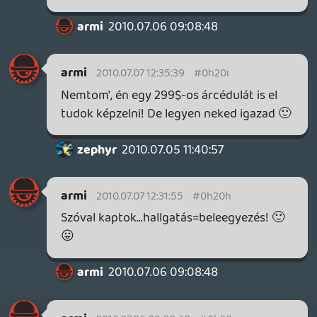
A nintendo-é volt a legjobb E3
bemutató.Király HC Wii játékok,
(METROID,Kirby,Donkey
kong,goldeneye,istencsászár
ZELDA)+zseniális 3DS.
zephyr
2010.07.05 11:40:57
#0h20e
Nagyon szép, köszi a linket. A podcastek
meg jók és én azt mondom, sokat is
fejlődött az évek alatt. Nagyon jó, hogy bár
meg van a véleményetek, (jó és rossz
egyaránt) próbáltok objektívek/realisták
maradni a a gyártókkal kapcsolatban.
Respect!
Összességben ennek az E3 nak az volt a
tanulsága, hogy a Nintendo még mindig
király, a saját ritmusában nyomja ami nekik
tetszik. Mi pedig megesszük, mert jó
doldgokat kapunk tőlük.
3DS zseniális lesz, de abban viszont nem