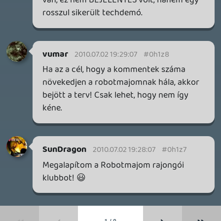
19 éve videójáték minden nap! Copyright 365 Media Kft
Impresszum
|
Hirdetési ajánlatunk
|
Felhasználási feltételek
|
Adatvédelmi elveink
|
Sütik
Hírek
|
Cikkek
|
Podcastok
|
Blogok
|
Gaming Fórum
|
Offtopic Fórum
RSS
|
Blog RSS
|
Podcast RSS
|
Instagram
|
Youtube
|
Facebook
|
Twitter
|
Patreon