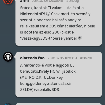
hiszek, hogy 250 dollár fölé mennek. A
Nintendo még SOHA nem adott ki olyan
kézikonzolt ami 200 dollár fölött volt
startkor, azt hiszem a DSi 170 dollár vagy
vmi ilyesmi volt a legtöbb. 200 és 250 közé
tippelem az újat, nem fognak feljebb
menni. Szerintem. 😃
liquid
2010.07.05 11:20:40
#0h20d
Wind Waker. Újrahangszerelt változat,
tonnányi más Zelda zenével egyetemben
itt érhető el:
zreomusic.com
zephyr
2010.07.05 10:48:02
zephyr
2010.07.05 10:48:02
#0h20c
Melyik Zeldából van ez a Zelda téma ami a
Podcast elején szól? 😃 Vagy hol elérhető?
😃