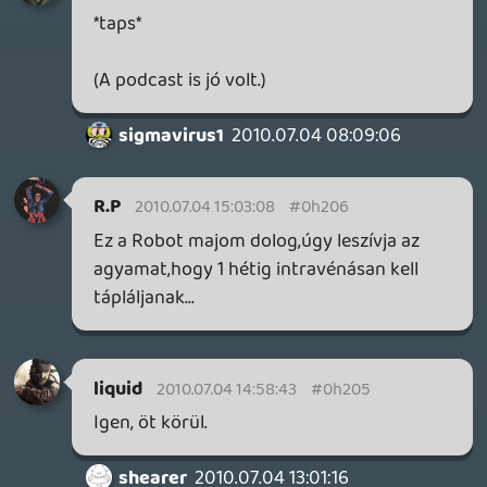
sigmavirus1
2010.07.04 08:09:06
#0h1zy
Robotmajom Fatality
Egyben kisebb reklám is egy
rajzfilmemnek ami úgysem fog elkészülni
ahogy magamat ismerem.
deku82
2010.07.03 22:48:36
#0h1zx
Ki mondta ezt az egymás péniszét fogdosó
szöveget az elején?
dreampage
2010.07.03 21:00:19
#0h1zw