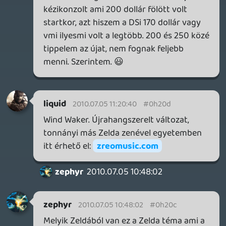
2010.07.04 16:35:29
#0h208
Ez volt eddig a legjobb podcast intro zene,
melyik játékból van?:D
bm
2010.07.04 15:07:50
#0h207
*taps*
(A podcast is jó volt.)
sigmavirus1
2010.07.04 08:09:06
R.P
2010.07.04 15:03:08
#0h206
Ez a Robot majom dolog,úgy leszívja az
agyamat,hogy 1 hétig intravénásan kell
tápláljanak...
liquid
2010.07.04 14:58:43
#0h205