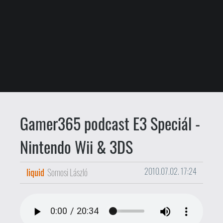
Gamer365 podcast E3 Speciál -
Nintendo Wii & 3DS
liquid
Somosi László
2010.07.02. 17:24
És itt a speciális, kizárólag az idei
Electronic Entertainment Expo
történéseinek szentelt
Gamer365
podcast
második epizódja. Ebben a
részben a
Nintendo
-é a terep: beszélünk
az E3-on bemutatott Wii játékokról, és
persze az új zsebkonzolról, a 3DS-ről is.