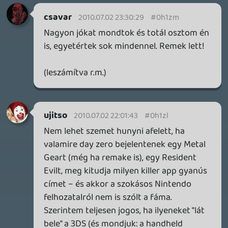
Ha az a cél, hogy a kommentek száma
növekedjen a robotmajomnak hála, akkor
bejött a terv! Csak lehet, hogy nem így
kéne.
SunDragon
2010.07.02 19:28:07
#0h1z7
Megalapítom a Robotmajom rajongói
klubbot! 😃
1 / 2