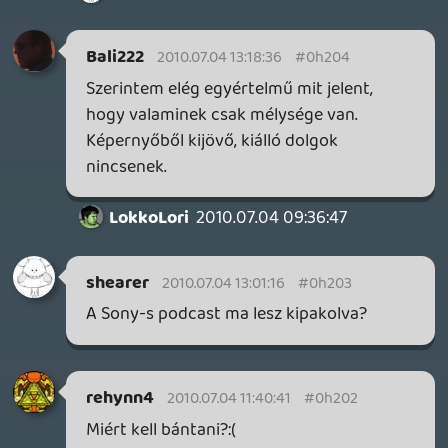
Jó volt a podcast, a 3DS tényleg komolyan
érdekel, de ezek után már félek az árától.
Az új Donkey Kong és Kirby játékok szó
szerint mesések.
A Robotmajom viszont tényleg erőltetett
és zavaró, leginkább így, hogy
közbevágjátok a normális beszélgetésnek.
Akkor legyen tényleg inkább külön műsora
szerintem, de a hagyományos
eszmecserét ne rontsátok el vele. 🙂
Ganotron
2010.07.03 16:14:32
#0h1zv
A sima DS engem nem nagyon fogott meg,
persze volt pár dolog amire azt mondtam,
hogy jó lenne, de valahogy mégsem
vettem egyet. De 3DS elég valószínű, hogy
a zsebemben landol majd.
A robotmajom külön teljesen oké, de így,
hogy belepofázik, rontja a podcast
élményét . Nem jár neki se banán, se