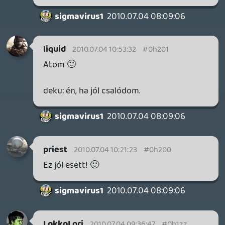
szünetmentes táp.
zolesz2
2010.07.03 13:56:18
#0h1zu
Ez a robotmajom tényleg egy megosztó
személyiség, igazi antisztár, annyira rossz
hogy már muszáj hallgatni.
Lehet, hogy még ennél is sokkal jobban
kinövi magát, és fél év múlva már vele fog
az összes standup-os olcsó poénokat
tömeggyártani, mint most Kiszel Tündével
meg Pákóval.
Bali222
2010.07.03 12:50:38
#0h1zt
Lehet forgatni? Akkor nem tudom miért
terjesztették a kis szögben működő 3D-t.
Amúgy szerinted egy 3D tv-hez képest
miylen? Esetleg Imaxhez képest?
Általában az volt az emberek baja, hogy
csak mélység van benne, úgy meg nem az
igazi.