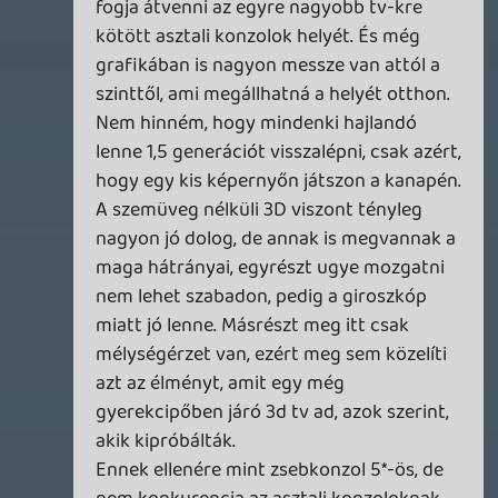
☠️ 1ne
2010.07.02 21:27:32
#0h1zh
iTunes-ra is hamar felraktátok köszi.
Charlie64
2010.07.02 21:10:50
#0h1zg
Ezt hétfőn fogom meghallgatni, amikor
elkísérem anyumat a kórházba 🙂
Karez
2010.07.02 20:55:31
#0h1zf
Robotmajom for president!
Akinek meg nem tetszik ott a kijárat
jobbra. 😛
csavar
2010.07.02 20:35:24
#0h1ze
Ez a robotmajom de gáz :S