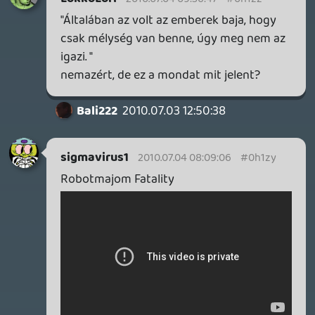
A kassza robbantás tuti meglesz, nem is
mondtam, hogy nem, mert handheldnek
tényleg perfekt, úgy, ahogy van.
bp
2010.07.03 12:41:03
bp
2010.07.03 12:41:03
#0h1zs
Én konkrétan nem hittem a szememnek
hogy mennyire 3D, szemüveg nélkül. És
forgattam jobbra, balra, akkor is működött
(főként hogy az adott demoban az volt a
feladat, hogy a mozgásommal járjak körbe
egy 3D objektet). Szóval lehet hogy túl van
értékelve, és lehet hogy nem akkora
nóvum (pedig de), ettől függetlenül a
Nintendo most megint akkora kasszát fog
robbantani, hogy új páncéltermet kell
bevezetni a számlavezető fiókjukban
szerintem.
Bali222
2010.07.03 12:15:15