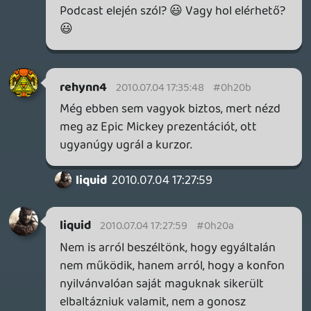
Igen, öt körül.
shearer
2010.07.04 13:01:16
Bali222
2010.07.04 13:18:36
#0h204
Szerintem elég egyértelmű mit jelent,
hogy valaminek csak mélysége van.
Képernyőből kijövő, kiálló dolgok
nincsenek.
LokkoLori
2010.07.04 09:36:47
shearer
2010.07.04 13:01:16
#0h203
A Sony-s podcast ma lesz kipakolva?
rehynn4
2010.07.04 11:40:41
#0h202
Miért kell bántani?:(
sigmavirus1
2010.07.04 08:09:06