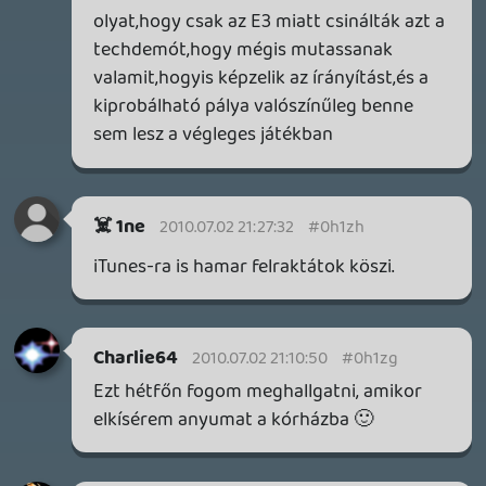
Továbbá: Crimson Moon, The Walking Dead: Streets of
Survival, Endless Legend II.
3 napja
4
GAME PASS: AUGUSZTUS ELSŐ HETEI
A Beast of Reincarnation premier árnyékában ezúttal
inkább a Premium előfizetők könyvtára növekedik majd
a következő néhány napban.
3 napja
7
HETI MEGJELENÉSEK | 2026 #32
PREMIER
4 napja
7
IAN LIVINGSTONE - A VÉR-SZIGET LABIRINTUSA
KÖNYV
5 napja
2