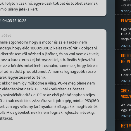
uk folyton csak nő, egyre csak többet és többet akarnak
Jay an
mló, silány játékaikért.
No Mor
9 napj
PLAYS
4.04.03 15:10:28
Egy v
túlélő
#08edl
várja 
mellé átgondolni, hogy a motor és az effektek nem
2026.0
indegy, hogy elég 1000x1000 pixeles textúrát kidolgozni,
kettőt 1cm ről nézheti a játékos, és ha vmi nem oké vele,
GOD O
ez a karakterekkel, környezettel, stb. Reális fejlesztési
HÉTVÉ
m az a kérdés miket leeht csinálni, hanem az, hogy létre is
Tovább
 kell adni adott produktumot. A munka legnagyobb része
Cost o
erek legyártásával történik.
2026.0
 akkor nem így működne a világ. PC-re meg pláne nem
z eldadásokat nézik. BF3 nál konkrétan az összes
XBOX 
 százalékát adták el PC re az első pár hónapban teljes
VISSZ
BF3-aknak csak kicsi zázaléka volt jobb gép, mint a PS3/360
Az el
mert van egy vékony (arányaiban) réteg, akik megfizetnék
egy k
llar+ os gépeket, nekik nem fognak fejleszteni évekig,
Micros
2026.0
ekteket.
Xbox 
meddig
HETI 