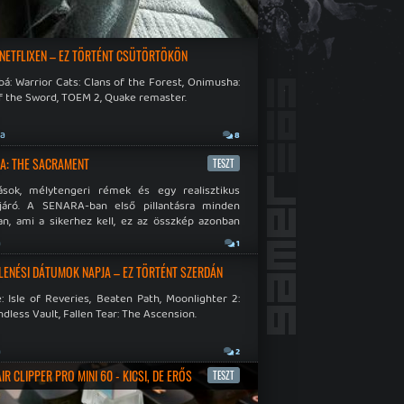
 NETFLIXEN – EZ TÖRTÉNT CSÜTÖRTÖKÖN
á: Warrior Cats: Clans of the Forest, Onimusha:
f the Sword, TOEM 2, Quake remaster.
ja
8
A: THE SACRAMENT
TESZT
ások, mélytengeri rémek és egy realisztikus
járó. A SENARA-ban első pillantásra minden
n, ami a sikerhez kell, ez az összkép azonban
pós.
a
1
LENÉSI DÁTUMOK NAPJA – EZ TÖRTÉNT SZERDÁN
: Isle of Reveries, Beaten Path, Moonlighter 2:
dless Vault, Fallen Tear: The Ascension.
a
2
R CLIPPER PRO MINI 60 - KICSI, DE ERŐS
TESZT