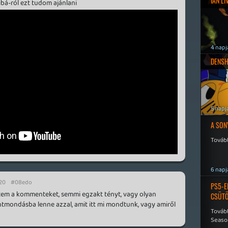
IAN L
libá-ról ezt tudom ajánlani
4 napj
DENSH
5 napj
A SON
Tovább
6 napj
:20
#08edo
PS5-E
tem a kommenteket, semmi egzakt tényt, vagy olyan
CSÜT
entmondásba lenne azzal, amit itt mi mondtunk, vagy amiről
Tovább
Seaso