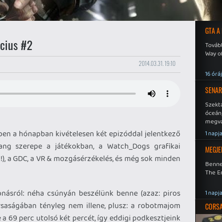
GTA A
cius #2
Tovább
Way o
2014.03.31. 19:10
16 órá
SENAR
Szekt
óceán
megva
becsa
ebben a hónapban kivételesen két epizóddal jelentkező
1 napj
ang szerepe a játékokban, a Watch_Dogs grafikai
MEGJE
!), a GDC, a VR & mozgásérzékelés, és még sok minden
Benne
The En
onásról: néha csúnyán beszélünk benne (azaz: piros
1 napj
ársaságában tényleg nem illene, plusz: a robotmajom
CORSAI
a 69 perc utolsó két percét, így eddigi podkesztjeink