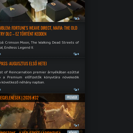
a
5
EMBLEM: FORTUNE'S WEAVE DIRECT, MAFIA: THE OLD
RY DLC – EZ TÖRTÉNT KEDDEN
bá: Crimson Moon, The Walking Dead: Streets of
al, Endless Legend II.
a
4
PASS: AUGUSZTUS ELSŐ HETEI
st of Reincarnation premier árnyékában ezúttal
b a Premium előfizetők könyvtára növekedik
a következő néhány napban.
a
7
MEGJELENÉSEK | 2026 #32
PREMIER
a
7