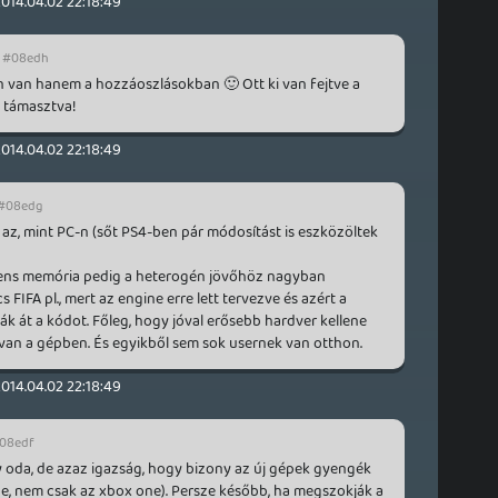
2014.04.02 22:18:49
#08edh
 van hanem a hozzáoszlásokban 🙂 Ott ki van fejtve a
n támasztva!
2014.04.02 22:18:49
#08edg
az, mint PC-n (sőt PS4-ben pár módosítást is eszközöltek
rens memória pedig a heterogén jövőhöz nagyban
 FIFA pl., mert az engine erre lett tervezve és azért a
ják át a kódot. Főleg, hogy jóval erősebb hardver kellene
van a gépben. És egyikből sem sok usernek van otthon.
2014.04.02 22:18:49
08edf
gy oda, de azaz igazság, hogy bizony az új gépek gyengék
nge, nem csak az xbox one). Persze később, ha megszokják a