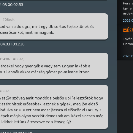
Fura 
4.03 00:02:53
így a
érdeke
a Xeno
#08edk
2026.0
éppen
od van a dologra, mint egy Ubisoftos fejlesztőnek, és
CSÚSZ
 ismerősünket, mint mi magunk.
Tová
Chroni
.04.03 10:13:38
2026.0
0:34:06
#08edj
érdekel hogy gyengék e vagy sem. Engem inkább a
 buzi lennék akkor már rég gémer pc-m lenne itthon.
#08edi
n sz@r szöveg amit mondót a belsős Ubi fejlesztőtök hogy
ert azért hittek erősebbek lesznek a gépek , meg jön előző
iindulva az UBI ezt nem most játssza el először Pl Far Cry 3
gépek mégis olyan verziót demoztak ami közel sincsen még
al dirket lettünk átcsezsve ez a lényeg 🙂