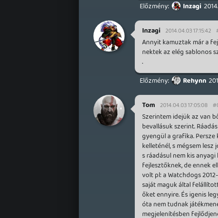
Inzagi
2014
Inzagi
2014.04.03 17:15:42
Annyit kamuztak már a fej
nektek az elég sablonos 
.
Rehynn
201
Tom
2014.04.03 17:05:08
#
Szerintem idejük az van bő
bevallásuk szerint. Ráadás
gyengül a grafika. Persze 
kelleténél, s mégsem lesz
s ráadásul nem kis anyagi 
fejlesztőknek, de ennek el
volt pl: a Watchdogs 2012-
saját maguk által felállí
őket ennyire. És igenis l
óta nem tudnak játékmenet
megjelenítésben fejlődjen