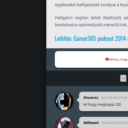
legélesebb befejezését kínáljuk a Nyá
Hallgatni rögtön lehet (lejátszó)
(mobilnetre optimalizált méretű) link /
Letöltés: Gamer365 podcast 2014
Ahhoz, hogy t
Alwares
2014.04.08 13:11:32
lel hogy megkapja :DD
NdRaash
2014.04.05 18:59:3