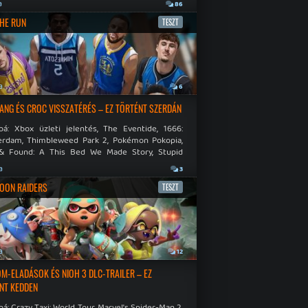
.
a
86
THE RUN
TESZT
a
6
NG ÉS CROC VISSZATÉRÉS – EZ TÖRTÉNT SZERDÁN
bá: Xbox üzleti jelentés, The Eventide, 1666:
rdam, Thimbleweed Park 2, Pokémon Pokopia,
& Found: A This Bed We Made Story, Stupid
 Dies.
a
3
OON RAIDERS
TESZT
a
12
M-ELADÁSOK ÉS NIOH 3 DLC-TRAILER – EZ
NT KEDDEN
á: Crazy Taxi: World Tour, Marvel's Spider-Man 2,