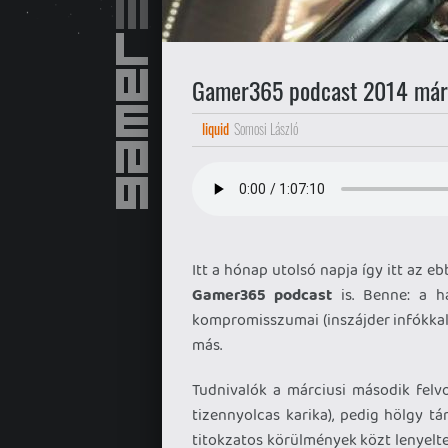
Gamer365 podcast 2014 már
liquid
Somosi László
Itt a hónap utolsó napja így itt az 
Gamer365 podcast
is. Benne: a h
kompromisszumai (inszájder infókkal
más.
Tudnivalók a márciusi második felv
tizennyolcas karika), pedig hölgy t
titokzatos körülmények közt lenyelte 