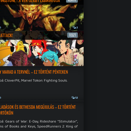
IVINGSTONE - A VÉR-SZIGET LABIRINTUSA
KÖNYV
a
2
ATTACK!
TESZT
a
9
Y MARAD A TERVNÉL – EZ TÖRTÉNT PÉNTEKEN
á: CloverPit, Marvel Tokon: Fighting Souls.
a
12
LADÁSOK ÉS BETHESDA MEGÚJULÁS – EZ TÖRTÉNT
ÖRTÖKÖN
á: Gears of War: E-Day, Rideshare "Stimulator",
ns of Books and Keys, SpeedRunners 2: King of