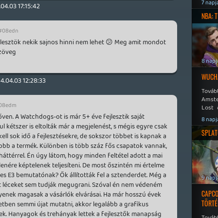
Speed
7 napj
.04.03 17:15:42
NBA: 
#08edn
lesztök nekik sajnos hinni nem lehet 😕 Meg amit mondot
szöveg
8 napj
WUCHA
4.04.03 12:28:33
Továb
Amste
08edm
Lost 
Never
ven. A Watchdogs-ot is már 5+ éve fejlesztik saját
8 napj
ul kétszer is eltolták már a megjelenést, s mégis egyre csak
SPLAT
kell sok idő a fejlesztésekre, de sokszor többet is kapnak a
 jobb a termék. Különben is több száz fős csapatok vannak,
háttérrel. Én úgy látom, hogy minden feltétel adott a mai
lenére képtelenek teljesíteni. De most őszintén mi értelme
es E3 bemutatónak? Ők állították fel a sztenderdet. Még a
9 napj
tott léceket sem tudják megugrani. Szóval én nem védeném
CAPCO
egyenek magasak a vásárlók elvárásai. Ha már hosszú évek
TÖRTÉ
ben semmi újat mutatni, akkor legalább a grafikus
ek. Hanyagok és trehányak lettek a fejlesztők manapság
Tovább