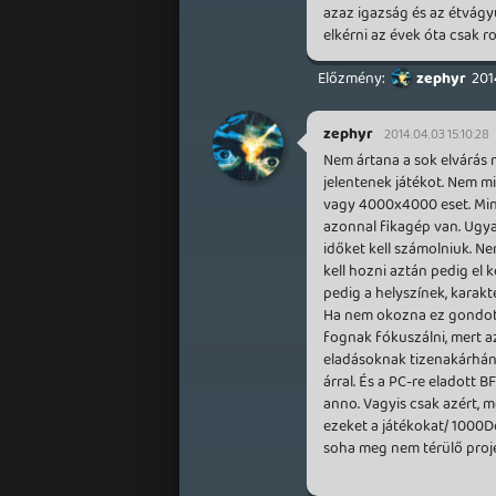
azaz igazság és az étvágy
elkérni az évek óta csak ro
zephyr
201
zephyr
2014.04.03 15:10:28
Nem ártana a sok elvárás 
jelentenek játékot. Nem m
vagy 4000x4000 eset. Mind
azonnal fikagép van. Ugyan
időket kell számolniuk. Ne
kell hozni aztán pedig el
pedig a helyszínek, karakt
Ha nem okozna ez gondot,
fognak fókuszálni, mert a
eladásoknak tizenakárhány
árral. És a PC-re eladott 
anno. Vagyis csak azért, 
ezeket a játékokat/ 1000Do
soha meg nem térülő proj