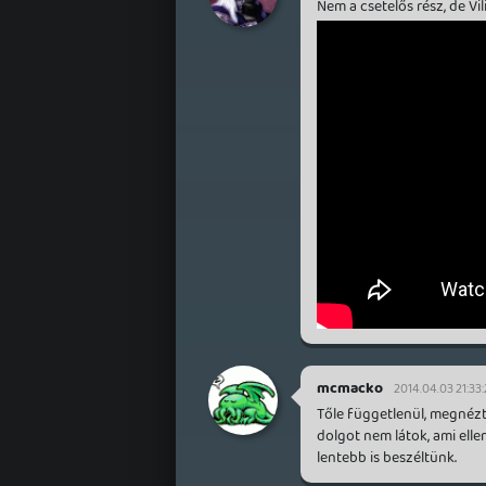
Nem a csetelős rész, de Vi
mcmacko
2014.04.03 21:33
Tőle függetlenül, megnéz
dolgot nem látok, ami ell
lentebb is beszéltünk.