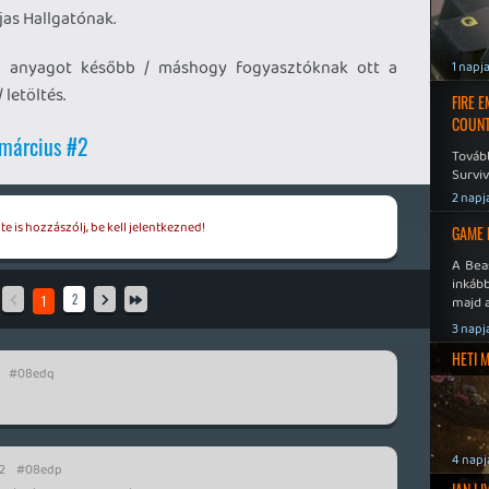
jas Hallgatónak.
, az anyagot később / máshogy fogyasztóknak ott a
1 napj
 letöltés.
FIRE 
COUNT
 március #2
Továb
Surviv
2 napj
e is hozzászólj, be kell jelentkezned!
GAME 
A Bea
inkáb
2
majd 
1
3 napj
HETI 
#08edq
4 napj
2
#08edp