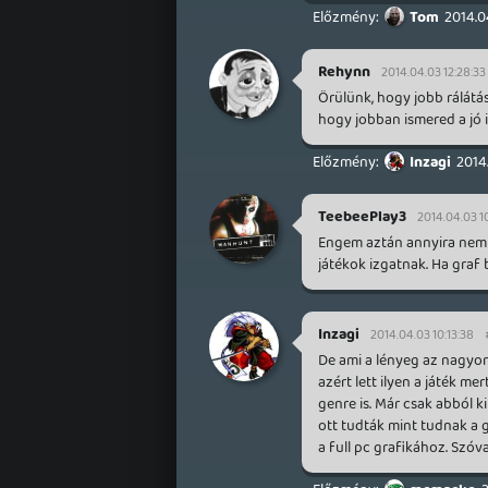
Tom
2014.0
Rehynn
2014.04.03 12:28:33
Örülünk, hogy jobb rálátás
hogy jobban ismered a jó
Inzagi
2014
TeebeePlay3
2014.04.03 1
Engem aztán annyira nem 
játékok izgatnak. Ha graf
Inzagi
2014.04.03 10:13:38
De ami a lényeg az nagyo
azért lett ilyen a játék m
genre is. Már csak abból k
ott tudták mint tudnak a 
a full pc grafikához. Szóv