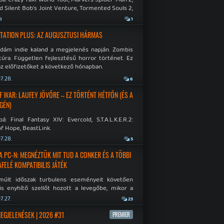
d Silent Bob's Joint Venture, Tormented Souls 2,
e Room in Hell, Slain 2: The Beast Within.
a
1
TATION PLUS: AZ AUGUSZTUSI HÁRMAS
idám indie kaland a megjelenés napján. Zombis
túra. Független fejlesztésű horror történet. Ez
az előfizetőket a következő hónapban.
7.28.
6
F WAR: LAUFEY JÖVŐRE – EZ TÖRTÉNT HÉTFŐN (ÉS A
GÉN)
á: Final Fantasy XIV: Evercold, S.T.A.L.K.E.R.2:
f Hope, BeastLink.
7.28.
5
A PC-N: MEGNÉZTÜK MIT TUD A CONKER ÉS A TÖBBI
AFELÉ KOMPATIBILIS JÁTÉK
múlt időszak turbulens eseményeit követően
is enyhítő szellőt hozott a levegőbe, mikor a
oft bejelentette, hogy PC-re is kiterjesztik az
7.27.
23
Original visszafelé kompatibilitást. Lássuk,
 jutottak...
MEGJELENÉSEK | 2026 #31
PREMIER