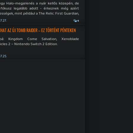
egy Halo-megjelenés a nyár kellős közepén, de
 fókusz legalább adott - érkeznek még azért
sségek, mint például a The Relic: First Guardian,
blade Chronicles 2 és a Dispatch új átiratai vagy
7.27.
4
 a Mistfall Hunter
HAT AZ ÚJ TOMB RAIDER – EZ TÖRTÉNT PÉNTEKEN
bbá: Kingdom Come Salvation, Xenoblade
cles 2 – Nintendo Switch 2 Edition.
7.25.