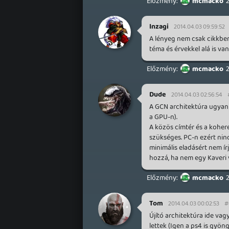
mcmacko
Inzagi
2014.04.03 09:59:52
A lényeg nem csak cikkben
téma és érvekkel alá is va
mcmacko
Dude
2014.04.03 02:56:54
A GCN architektúra ugyan 
a GPU-n).
A közös címtér és a kohe
szükséges. PC-n ezért nincs
minimális eladásért nem ír
hozzá, ha nem egy Kaveri 
mcmacko
Tom
2014.04.03 00:02:53
#
Újító architektúra ide va
lettek (Igen a ps4 is gyö