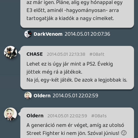
CHASE
2014.05.01 19:15:48
CHASE
2014.05.01 19:15:48
#08a1l
Én azt nem értem, ha a nagy játék
fejlesztés ennyire probléma, miért nem
lehet megmaradni a PS3-X360
fejlesztéseknél?
Illetve értem, nem fognak mindenből két
verziót csinálni, de akkor ismételten, miért
volt szükség PS4-re és XBone-ra, ha nem
használják ki teljes mértékben?
Tényleg ennyire fontos a PC megütése?
Mindent alárendelnek ennek a célnak,
hogy a konzolok ne maradjanak le
teljesítmény terén?
liquid
2014.05.01 19:14:54
#08a1k
Ez javarészt a mikrofon belövése, nem
nagyon bír információértékkel. 🙂