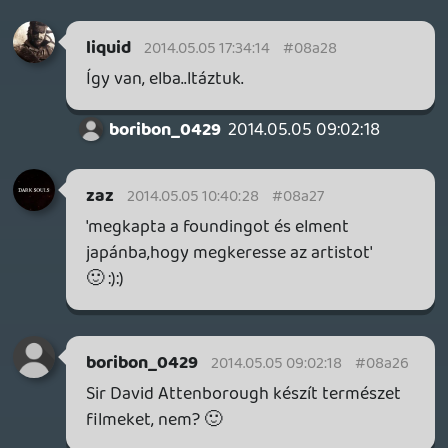
unknown soldier
2014.05.02 22:04:59
#08a23
"Teljesen semleges karakter vagyok." 😃
Plebi
2014.05.02 21:31:10
#08a22
iTunes-ra mikor kerül fel az aktuális rész?
A podcast nem jelezte hogy van új rész,
erre most látom, hogy már lassan három
napja van, igaz a március 2 is csak most
lett meghallgatva 🙂
Alwares
2014.05.02 19:16:33
#08a21
Szerintem igazán kiemelkedő címek már
nem nagyon fognak jönni rájuk. A csúcs
tavaly volt a GTA V-el és a Beyonddal, meg
még idén jött egy Dark Souls 2.
Én már meglepetéseket nem igazán várok.