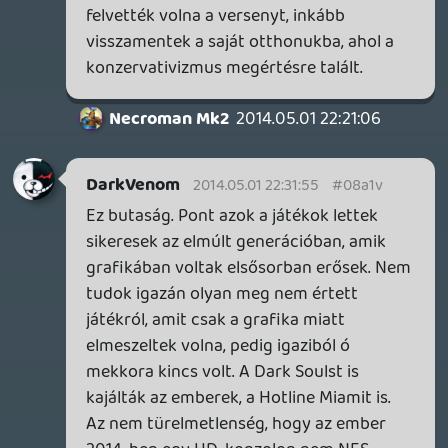
Oldern
2014.05.01 22:02:59
#08a1s
A generáció nem ér véget, amíg az utolsó
Street Fighter ki nem jön. Szóval június! 🙂
CHASE
2014.05.01 22:02:16
CHASE
2014.05.01 22:02:16
#08a1r
Gondolom nekem se tetszik, mert ilyenkor
jöhetnének azok a játékok, amikor a
fejlesztők séróból vágják a platformokat,
és a hosszútávú értékekre tudnak
koncentrálni.
De hát ez van - ebben már senki nem
gondolkodik. Puszta üzleti döntés a váltás.
Oldern
2014.05.01 21:33:13
Oldern
2014.05.01 21:34:14
#08a1q
Mármint a "miért nem maradnak Ps3/360
mellett" kérdésre válaszoltam.