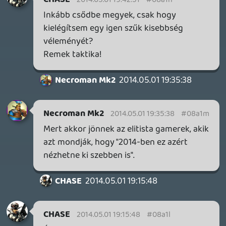
liquid
2014.04.30 22:21:30
liquid
2014.04.30 22:21:30
#08a1a
Tegnap éjszaka bedobtuk, aki lemaradt
volna róla: az első másfél perc vágatlanul,
utómunka nélkül:
bit.ly
KiswechPS3
2014.04.30 21:58:25
#08a19
Siklarat lefoglalta a Dark Souls II PC-s
kiadása ? 😃
2014.04.30 21:55:30
#08a18
azerbaijanban kiadott 😃 😃 😃 😃
Danee
2014.04.30 21:43:15
#08a17
Létezik már ilyen, 360 fokban forgatható
élő HD videó. Androidon van ilyen app is,
hogy sample videókat meg lehet nézni,
miközben a telefont forgatva