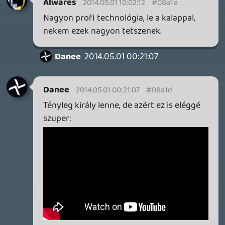
liquid
2014.04.30 19:46:30
liquid
2014.04.30 19:46:30
#08a0w
Szerintem meg lehet, és jogos igény.
slickadam
2014.04.30 19:38:11
TomFace
2014.04.30 19:38:20
#08a0v
Yay!
1 / 2