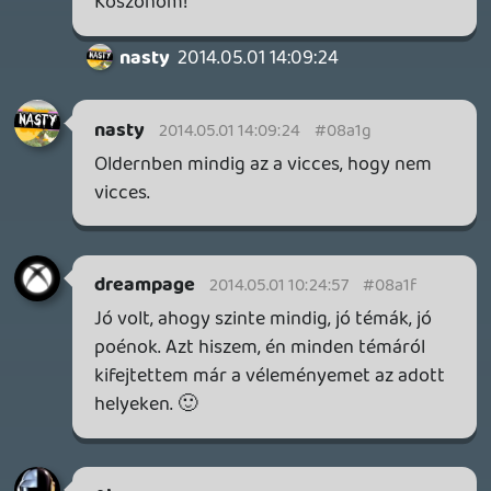
liquid
2014.04.30 20:37:46
#08a10
Vannak terveink azzal is, de oda nem elég
simán felcsapni, kell mellé valami, amit
nézni is lehet.
Lavitz
2014.04.30 20:35:47
Lavitz
2014.04.30 20:35:47
#08a0z
youtube-ra is lehet kérni? Az is jogos igény
lenne!
liquid
2014.04.30 19:46:30
mcmacko
2014.04.30 20:26:53
#08a0y
Hzx, aki az itunest hekkeli, mst epp azt
hiszem nincs netkozelben...
slickadam
2014.04.30 19:50:11
#08a0x
thx 🙂