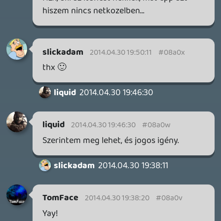
19 éve videójáték minden nap! Copyright 365 Media Kft
Impresszum
|
Hirdetési ajánlatunk
|
Felhasználási feltételek
|
Adatvédelmi elveink
|
Sütik
Hírek
|
Cikkek
|
Podcastok
|
Blogok
|
Gaming Fórum
|
Offtopic Fórum
RSS
|
Blog RSS
|
Podcast RSS
|
Instagram
|
Youtube
|
Facebook
|
Twitter
|
Patreon