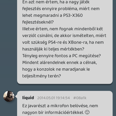
nézelődhetsz, nagyon állat!
Alwares
2014.04.30 20:52:39
DarkVenom
2014.04.30 21:21:48
#08a16
imgur.com
Innen lehet válogatni.
liquid
2014.04.30 20:37:46
Ozzz
2014.04.30 21:11:11
#08a15
Besz@rás 😃 pont ilyen nyulam van:
1drv.ms
/bár itt kicsit más pózban/
Alwares
2014.04.30 20:52:39
#08a14
oculus live stream, koncertekre mindenre.
Pár éve jutott eszembe, csak akkor még
nem VR-al, hanem simán
panorámaképpel(videoval). Speciális