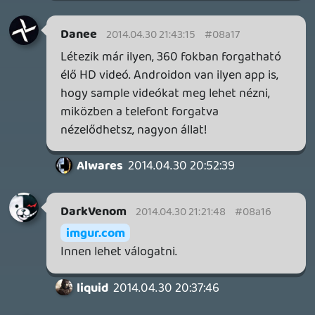
FIRE EMBLEM: FORTUNE'S WEAVE DIRECT, MAFIA: THE OLD
COUNTRY DLC – EZ TÖRTÉNT KEDDEN
Továbbá: Crimson Moon, The Walking Dead: Streets of
Survival, Endless Legend II.
3 napja
4
GAME PASS: AUGUSZTUS ELSŐ HETEI
A Beast of Reincarnation premier árnyékában ezúttal
inkább a Premium előfizetők könyvtára növekedik majd
a következő néhány napban.
3 napja
7
HETI MEGJELENÉSEK | 2026 #32
PREMIER
4 napja
7
IAN LIVINGSTONE - A VÉR-SZIGET LABIRINTUSA
KÖNYV