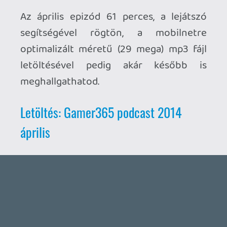
Ahhoz, hogy te is hozzászólj, be kell
jelentkezned!
1 / 2
liquid
2014.05.05 17:34:14
#08a28
Így van, elba..ltáztuk.