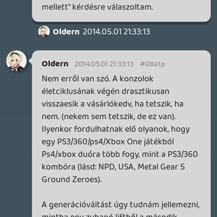
dreampage
2014.05.01 10:24:57
#08a1f
Jó volt, ahogy szinte mindig, jó témák, jó
poénok. Azt hiszem, én minden témáról
kifejtettem már a véleményemet az adott
helyeken. 🙂
Alwares
2014.05.01 10:02:12
#08a1e
Nagyon profi technológia, le a kalappal,
nekem ezek nagyon tetszenek.
Danee
2014.05.01 00:21:07
Danee
2014.05.01 00:21:07
#08a1d
Tényleg király lenne, de azért ez is eléggé
szuper: