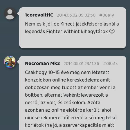
gameplay miatt buktak el. Nem tudtak
fejlődni magukhoz képest, és ahelyett,
hogy a domináns nyugati játékokkal
felvették volna a versenyt, inkább
visszamentek a saját otthonukba, ahol a
konzervativizmus megértésre talált.
Necroman Mk2
2014.05.01 22:21:06
DarkVenom
2014.05.01 22:31:55
#08a1v
Ez butaság. Pont azok a játékok lettek
sikeresek az elmúlt generációban, amik
grafikában voltak elsősorban erősek. Nem
tudok igazán olyan meg nem értett
játékról, amit csak a grafika miatt
elmeszeltek volna, pedig igaziból ó
mekkora kincs volt. A Dark Soulst is
kajálták az emberek, a Hotline Miamit is.
Az nem türelmetlenség, hogy az ember
2014-ben egy HD-konzolon nem NES-
játékokra kíváncsi. Marhára szeretjük
elfelejteni, amikor 10-15 éve sugárban