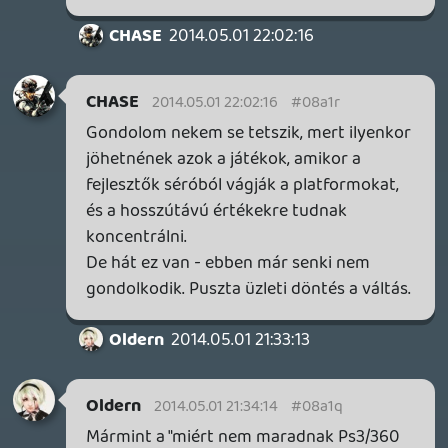
CJ
2014.05.01 19:05:25
CJ
2014.05.01 19:05:25
#08a1j
ezt kár volt kivágni. 😃
liquid
2014.04.30 22:21:30
csavar
2014.05.01 14:29:36
#08a1i
Ez most megint jó volt!
Én meg pölö EA rajongó vagyok 😛
Oldern
2014.05.01 14:16:34
#08a1h
Köszönöm!
nasty
2014.05.01 14:09:24
nasty
2014.05.01 14:09:24
#08a1g
Oldernben mindig az a vicces, hogy nem
vicces.