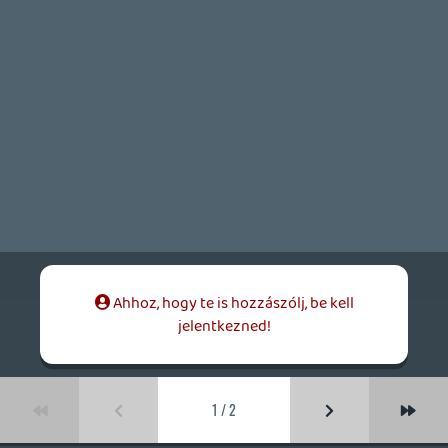
boribon_0429
2014.05.05 09:02:18
zaz
2014.05.05 10:40:28
#08a27
'megkapta a foundingot és elment
japánba,hogy megkeresse az artistot'
🙂 :):)
boribon_0429
2014.05.05 09:02:18
#08a26
Sir David Attenborough készít természet
filmeket, nem? 🙂
Plebi
2014.05.04 21:12:00
#08a25
Húha van iTunes verzió, pedig már
akartam kérdezni.
ARTURUS
2014.05.03 13:46:41
#08a24
Nem lehetne azt a hompornos oldalt is
megpróbálni? 🙂