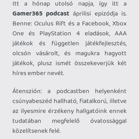
Átenszión: a podcastben helyenként
csúnyabeszéd hallható, fiatalkorú, illetve
az ilyesmire érzékeny hallgatóink ennek
tudatában megfelelő óvatossággal
közelítsenek felé.
Az április epizód 61 perces, a lejátszó
segítségével rögtön, a mobilnetre
optimalizált méretű (29 mega) mp3 fájl
letöltésével pedig akár később is
meghallgathatod.
Letöltés: Gamer365 podcast 2014
április