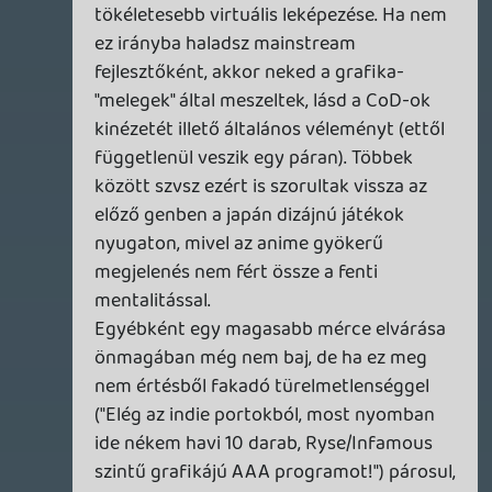
DarkVenom
2014.05.01 20:07:36
#08a1o
Oké, ez is egyfajta komplexus (ez a
második hír, ahol ez az érved), de amúgy:
miért elitizmus elvárni egy magasabb
mércét?
Necroman Mk2
2014.05.01 19:35:38
CHASE
2014.05.01 19:42:51
#08a1n
Inkább csődbe megyek, csak hogy
kielégítsem egy igen szűk kisebbség
véleményét?
Remek taktika!
Necroman Mk2
2014.05.01 19:35:38
Necroman Mk2
2014.05.01 19:35:38
#08a1m
Mert akkor jönnek az elitista gamerek, akik
azt mondják, hogy "2014-ben ez azért
nézhetne ki szebben is".