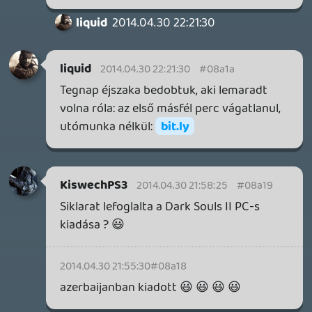
Továbbá: Warrior Cats: Clans of the Forest, Onimusha:
Way of the Sword, TOEM 2, Quake remaster.
1 napja
9
SENARA: THE SACRAMENT
TESZT
Szektások, mélytengeri rémek és egy realisztikus
óceánjáró. A SENARA-ban első pillantásra minden
megvan, ami a sikerhez kell, ez az összkép azonban
becsapós.
2 napja
5
MEGJELENÉSI DÁTUMOK NAPJA – EZ TÖRTÉNT SZERDÁN
Benne: Isle of Reveries, Beaten Path, Moonlighter 2: The
Endless Vault, Fallen Tear: The Ascension.
2 napja
2
CORSAIR CLIPPER PRO MINI 60 - KICSI, DE ERŐS
TESZT
2 napja
5