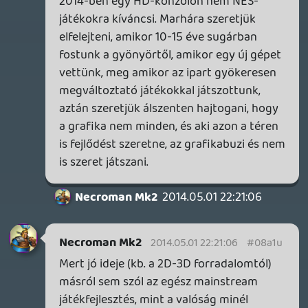
Oldern
2014.05.01 21:33:13
Oldern
2014.05.01 21:33:13
#08a1p
Nem erről van szó. A konzolok
életciklusának végén drasztikusan
visszaesik a vásárlókedv, ha tetszik, ha
nem. (nekem sem tetszik, de ez van).
Ilyenkor fordulhatnak elő olyanok, hogy
egy PS3/360/ps4/Xbox One játékból
Ps4/xbox duóra több fogy, mint a PS3/360
kombóra (lásd: NPD, USA, Metal Gear 5
Ground Zeroes).
A generációváltást úgy tudnám jellemezni,
mintha egy zuhanó liftből a második
emeleten kiugranál, hogy átpattanj a
másikra, ami csak az elsőnél jár még - de
az egyik a föld felé tart, a másik meg fel a
tetőtérre.
CHASE
2014.05.01 19:42:51