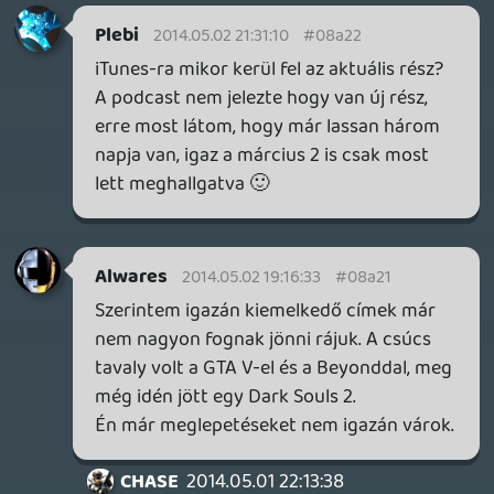
legendás Fighter Withint kihagytátok 🙂
Necroman Mk2
2014.05.01 23:11:36
#08a1x
Csakhogy 10-15 éve még nem létezett
konzolokon online kereskedelem: amit
dobozosan meg tudott az ember venni a
boltban, alternatívaként: lewarezolt a
netről, az volt, és csókolom. Azóta
azonban az online előtérbe került, ahol
nincsenek méretből eredő alsó meg felső
korlátok (na jó, a szerverkapacitás miatt
azért van egy kevés), és a fejlesztők
majdhogynem azt tesznek fel, amit
szeretnének. Ez kérem nagyon jól működik
a Steam meg a Google Play esetében,
ráadásul a tulajdonosok szép bevételt is
nyernek az ügyön, miért ne működne
konzolokon is?
Ez kérem egy "virágozzék minden virág"
elv, senki se kényszerít rá, hogy