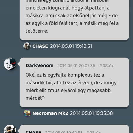
Tekerd 2:30-ra, ha magától nem menne
oda.
Alwares
2014.04.30 23:57:21
Alwares
2014.04.30 23:57:21
#08a1c
Át kell ültetni szépen VR-ra, ez való az arra
🙂
Danee
2014.04.30 21:43:15
mcmacko
2014.04.30 23:35:20
#08a1b
Azért az óbégatásról tudni kell, hogy
direkt van. A miksiszintet valahogy be kell
lőni.... 😃