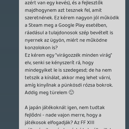
fostunk a gyönyörtől, amikor egy új gépet
vettünk, meg amikor az ipart gyökeresen
megváltoztató játékokkal játszottunk,
aztán szeretjük álszenten hajtogani, hogy
a grafika nem minden, és aki azon a téren
is fejlődést szeretne, az grafikabuzi és nem
is szeret játszani.
Necroman Mk2
2014.05.01 22:21:06
Necroman Mk2
2014.05.01 22:21:06
#08a1u
Mert jó ideje (kb. a 2D-3D forradalomtól)
másról sem szól az egész mainstream
játékfejlesztés, mint a valóság minél
tökéletesebb virtuális leképezése. Ha nem
ez irányba haladsz mainstream
fejlesztőként, akkor neked a grafika-
"melegek" által meszeltek, lásd a CoD-ok
kinézetét illető általános véleményt (ettől
függetlenül veszik egy páran). Többek
között szvsz ezért is szorultak vissza az
előző genben a japán dizájnú játékok
nyugaton, mivel az anime gyökerű