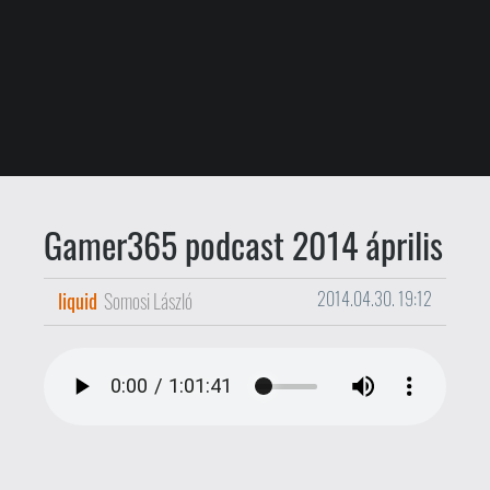
Gamer365 podcast 2014 április
liquid
Somosi László
2014.04.30. 19:12
Itt a hónap utolsó napja, így itt a
Gamer365 podcast
áprilisi epizódja is.
Benne: Oculus Rift és a Facebook, Xbox
One és PlayStation 4 eladások, AAA
játékok és független játékfejlesztés,
olcsón vásárolt, és magukra hagyott
játékok, plusz ismét összekeverjük két
híres ember nevét.