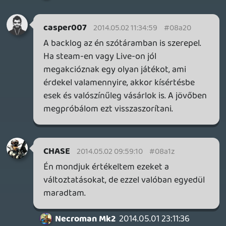
mindegyiket le is szedegesd; de ha nem
tetszik a kínálat, akkor meg lehet várni,
amíg kinyílnak a pünkösdi rózsa bokrok.
Addig meg türelem 🙂
A japán játékoknál: igen, nem tudtak
fejlődni - nade vajon merre, hogy a
játékosok elfogadják? Az FF XIII
változásait a nép kevésbé tolerálta, illetve
próbálkoztak japán fejlesztők nyugati
mintákat átültetni - pl. Vanquish, Binary
Domain - azok többnyire a közepes-jó
tartományba végezték, ami a gamer
értékelési norma szerint "8 pontos xar"
kategória. Persze akadnak kivételek is, lásd
Super Mario Galaxy, Dark Souls meg Street
Fighter IV, de ők vannak kevesebben.
DarkVenom
2014.05.01 22:31:55
DarkVenom
2014.05.01 22:33:20
#08a1w
A japán játékok nem a dizájn, hanem a