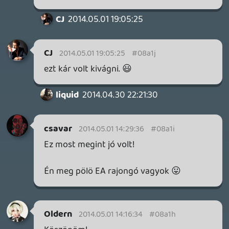
kameralencsékkel szerintem meg lehet
oldani. Imádnám 🙂
liquid
2014.04.30 20:44:46
#08a13
Azt kevésnek érzem. Illetve: megnézem,
hogy mások hogyan csinálják a best
pratice jegyében. 🙂
slickadam
2014.04.30 20:41:10
Lavitz
2014.04.30 20:42:24
#08a12
felőlem ez a nyuszi kép is mehet végig
alatta, csak rakjátok fel! 🙂
liquid
2014.04.30 20:37:46
slickadam
2014.04.30 20:41:10
#08a11
mondjuk egy G365 logo? 😃
liquid
2014.04.30 20:37:46