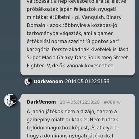
megjelenés nem fért össze a fenti
mentalitással.
Egyébként egy magasabb mérce elvárása
önmagában még nem baj, de ha ez meg
nem értésből fakadó türelmetlenséggel
("Elég az indie portokból, most nyomban
ide nékem havi 10 darab, Ryse/Infamous
szintű grafikájú AAA programot!") párosul,
az már igen. Pláne, alig egy hónappal egy
E3 előtt, aminél -hagyományosan- arra
tartogatják a kiadók a nagy címeiket.
DarkVenom
2014.05.01 20:07:36
CHASE
2014.05.01 22:13:38
#08a1t
Lehet ez is úgy jár mint a PS2. Évekig
jöttek még rá a játékok.
Na jó, egy-két játék. De azok a legjobbak is.
Oldern
2014.05.01 22:02:59