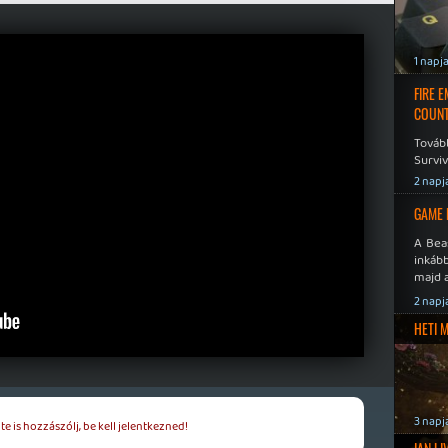
1 napj
FIRE 
COUNT
Továb
Surviv
2 napj
GAME 
A Bea
inkáb
majd 
2 napj
HETI 
3 napj
e is hozzászólj, be kell jelentkezned!