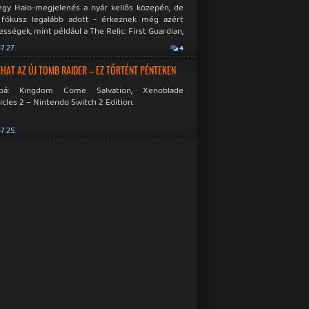
egy Halo-megjelenés a nyár kellős közepén, de
 fókusz legalább adott - érkeznek még azért
sségek, mint például a The Relic: First Guardian,
blade Chronicles 2 és a Dispatch új átiratai vagy
7.27.
4
 a Mistfall Hunter
HAT AZ ÚJ TOMB RAIDER – EZ TÖRTÉNT PÉNTEKEN
bbá: Kingdom Come Salvation, Xenoblade
cles 2 – Nintendo Switch 2 Edition.
7.25.