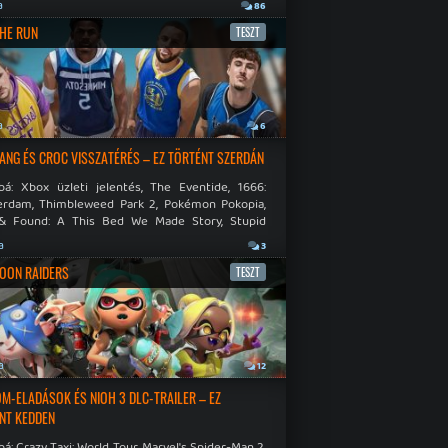
.
a
86
THE RUN
TESZT
a
6
NG ÉS CROC VISSZATÉRÉS – EZ TÖRTÉNT SZERDÁN
bá: Xbox üzleti jelentés, The Eventide, 1666:
rdam, Thimbleweed Park 2, Pokémon Pokopia,
& Found: A This Bed We Made Story, Stupid
 Dies.
a
3
OON RAIDERS
TESZT
a
12
M-ELADÁSOK ÉS NIOH 3 DLC-TRAILER – EZ
NT KEDDEN
á: Crazy Taxi: World Tour, Marvel's Spider-Man 2,