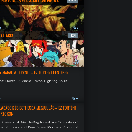
IVINGSTONE - A VÉR-SZIGET LABIRINTUSA
KÖNYV
a
2
ATTACK!
TESZT
a
9
Y MARAD A TERVNÉL – EZ TÖRTÉNT PÉNTEKEN
á: CloverPit, Marvel Tokon: Fighting Souls.
a
12
LADÁSOK ÉS BETHESDA MEGÚJULÁS – EZ TÖRTÉNT
ÖRTÖKÖN
á: Gears of War: E-Day, Rideshare "Stimulator",
ns of Books and Keys, SpeedRunners 2: King of