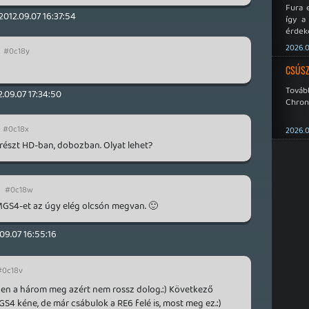
Fura 
2012.09.07 16:37:54
így a
érdeke
a Xeno
2026.0
#0c18y
éppen
CSÚSZ
Tová
2.09.07 17:34:50
Chroni
#0c18x
2026.0
 részt HD-ban, dobozban. Olyat lehet?
#0c18w
GS4-et az úgy elég olcsón megvan. 🙂
09.07 16:55:16
#0c18v
gyben a három meg azért nem rossz dolog.:) Következő
 kéne, de már csábulok a RE6 felé is, most meg ez.:)