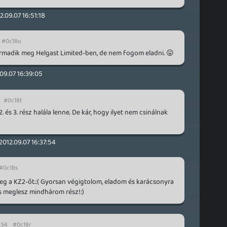
2.09.07 16:51:18
#0c18u
rmadik meg Helgast Limited-ben, de nem fogom eladni. 😛
09.07 16:39:05
#0c18t
. és 3. rész halála lenne. De kár, hogy ilyet nem csinálnak
2012.09.07 16:37:54
#0c18s
meg a KZ2-őt.:( Gyorsan végigtolom, eladom és karácsonyra
 meglesz mindhárom rész!:)
:54
#0c18r