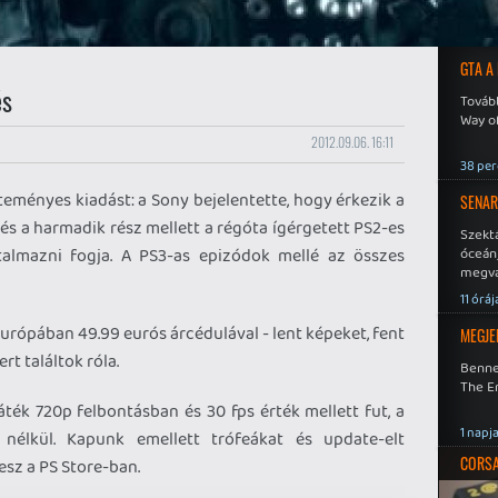
GTA A
és
Tovább
Way o
2012.09.06. 16:11
38 per
teményes kiadást: a Sony bejelentette, hogy érkezik a
SENAR
 és a harmadik rész mellett a régóta ígérgetett PS2-es
Szekt
rtalmazni fogja. A PS3-as epizódok mellé az összes
óceán
megva
becsa
11 óráj
Európában 49.99 eurós árcédulával - lent képeket, fent
MEGJE
rt találtok róla.
Benne
The En
áték 720p felbontásban és 30 fps érték mellett fut, a
1 napj
 nélkül. Kapunk emellett trófeákat és update-elt
CORSAI
lesz a PS Store-ban.