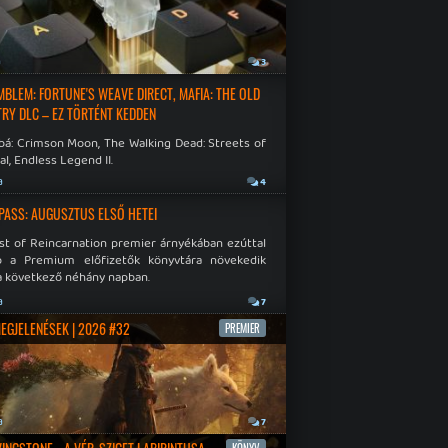
a
3
EMBLEM: FORTUNE'S WEAVE DIRECT, MAFIA: THE OLD
RY DLC – EZ TÖRTÉNT KEDDEN
bá: Crimson Moon, The Walking Dead: Streets of
al, Endless Legend II.
a
4
PASS: AUGUSZTUS ELSŐ HETEI
st of Reincarnation premier árnyékában ezúttal
b a Premium előfizetők könyvtára növekedik
a következő néhány napban.
a
7
MEGJELENÉSEK | 2026 #32
PREMIER
a
7