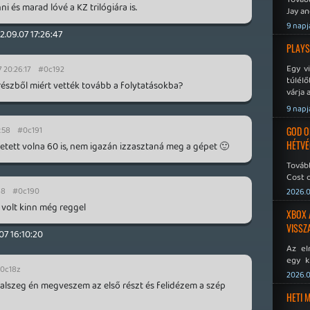
és marad lóvé a KZ trilógiára is.
Jay an
No Mor
9 napj
2.09.07 17:26:47
PLAYS
Egy v
 20:26:17
#0c192
túlélő
részből miért vették tovább a folytatásokba?
várja 
9 napj
:58
#0c191
GOD O
HÉTVÉ
tett volna 60 is, nem igazán izzasztaná meg a gépet 🙂
Tovább
Cost o
48
#0c190
2026.0
 volt kinn még reggel
XBOX 
VISSZ
07 16:10:20
Az el
egy k
0c18z
Micros
2026.0
Xbox 
 Valszeg én megveszem az első részt és felidézem a szép
meddig
HETI 