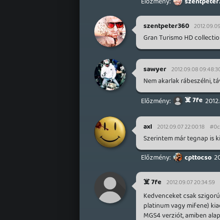
szentpeter
szentpeter360
2012.09.09
Gran Turismo HD collectio
sawyer
2012.09.08 09:48:3
Nem akarlak rábeszélni, táv
☠️ 7fe
2012
axl
2012.09.07 22:00:18
#0c
Szerintem már tegnap is ki
cpttocso
2
☠️ 7fe
2012.09.07 20:34:59
Kedvenceket csak szigorú
platinum vagy mifene) kiadá
MGS4 verziót, amiben alap