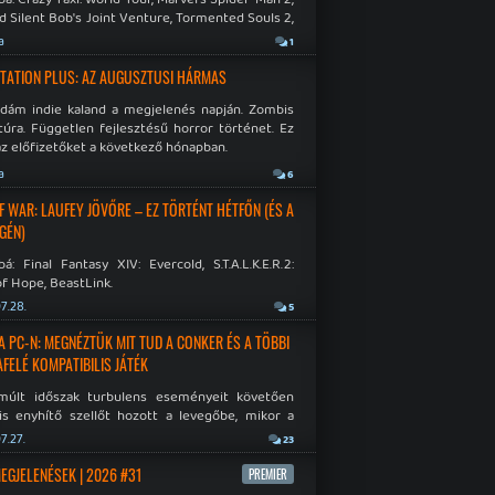
d Silent Bob's Joint Venture, Tormented Souls 2,
e Room in Hell, Slain 2: The Beast Within.
a
1
TATION PLUS: AZ AUGUSZTUSI HÁRMAS
idám indie kaland a megjelenés napján. Zombis
túra. Független fejlesztésű horror történet. Ez
az előfizetőket a következő hónapban.
a
6
F WAR: LAUFEY JÖVŐRE – EZ TÖRTÉNT HÉTFŐN (ÉS A
GÉN)
á: Final Fantasy XIV: Evercold, S.T.A.L.K.E.R.2:
f Hope, BeastLink.
7.28.
5
A PC-N: MEGNÉZTÜK MIT TUD A CONKER ÉS A TÖBBI
AFELÉ KOMPATIBILIS JÁTÉK
múlt időszak turbulens eseményeit követően
is enyhítő szellőt hozott a levegőbe, mikor a
oft bejelentette, hogy PC-re is kiterjesztik az
7.27.
23
Original visszafelé kompatibilitást. Lássuk,
 jutottak...
MEGJELENÉSEK | 2026 #31
PREMIER