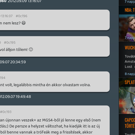
Speed
360
2012.09.09 13:16:07
7 napj
NBA: 
 13:16:07
#0c196
n nem lesz? 😃
7 napj
0
#0c195
WUCHA
ol álljon tőlem! 🙂
Továb
Amste
.09.07 20:34:59
Lost 
Never
8 napj
194
SPLAT
nt volt, legalábbis mintha én akkor olvastam volna.
012.09.07 19:49:48
8 napj
#0c193
CAPCO
an újonnan veszek+ az MGS4-ből jó lenne egy első (nem
TÖRTÉ
s.:) De persze a helyzet változhat, ha kiadják itt is az új
ból benne vannak a trófeák meg a frissítések, akkor
Tovább