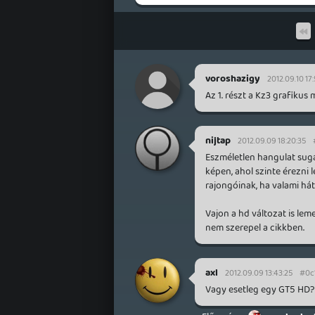
voroshazigy
2012.09.10 17:
Az 1. részt a Kz3 grafikus
nijtap
2012.09.09 18:20:35
Eszméletlen hangulat sugá
képen, ahol szinte érezni l
rajongóinak, ha valami hát
Vajon a hd változat is lem
nem szerepel a cikkben.
axl
2012.09.09 13:43:25
#0c
Vagy esetleg egy GT5 HD?