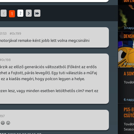
IAN L
2
1
3 napj
51:53
#0c199
DENSH
 motorjával remake-ként jobb lett volna megcsinálni
#0c198
4 napj
rzik az előző generációs változatból. (főként az erdős
ehet a fojtott, párás levegőt). Egy tuti választás a műfaj
A SON
 ez a kiadás megéri, hogy polcon legyen a helye.
Tovább
ezen lesz, vagy minden esetben letölthetős cím? mert ez
6 napj
PS5-E
CSÜT
197
 😃 😛
Tovább
Seaso