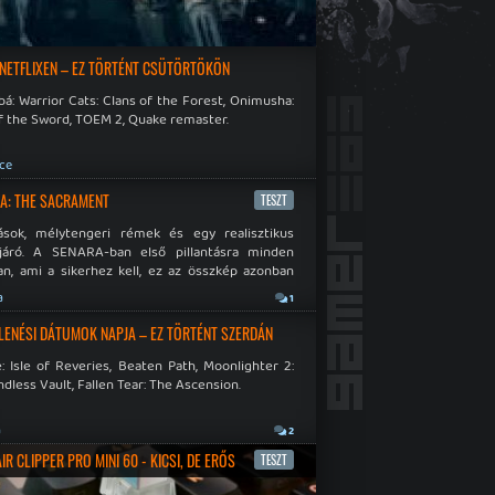
 NETFLIXEN – EZ TÖRTÉNT CSÜTÖRTÖKÖN
á: Warrior Cats: Clans of the Forest, Onimusha:
f the Sword, TOEM 2, Quake remaster.
ce
A: THE SACRAMENT
TESZT
ások, mélytengeri rémek és egy realisztikus
járó. A SENARA-ban első pillantásra minden
n, ami a sikerhez kell, ez az összkép azonban
pós.
a
1
LENÉSI DÁTUMOK NAPJA – EZ TÖRTÉNT SZERDÁN
: Isle of Reveries, Beaten Path, Moonlighter 2:
dless Vault, Fallen Tear: The Ascension.
a
2
R CLIPPER PRO MINI 60 - KICSI, DE ERŐS
TESZT