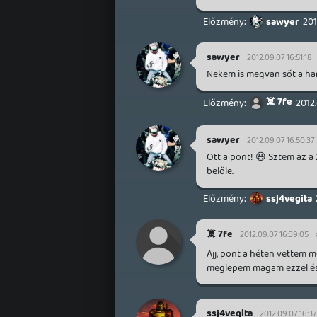
sawyer
201
sawyer
2012.09.07 16:51:18
Nekem is megvan sőt a ha
☠️ 7fe
2012.
sawyer
2012.09.07 16:50:37
Ott a pont! 😃 Sztem az a 2
belőle.
ssj4vegita
☠️ 7fe
2012.09.07 16:39:05
Ajj, pont a héten vettem 
meglepem magam ezzel és
ssj4vegita
2012.09.07 16:37