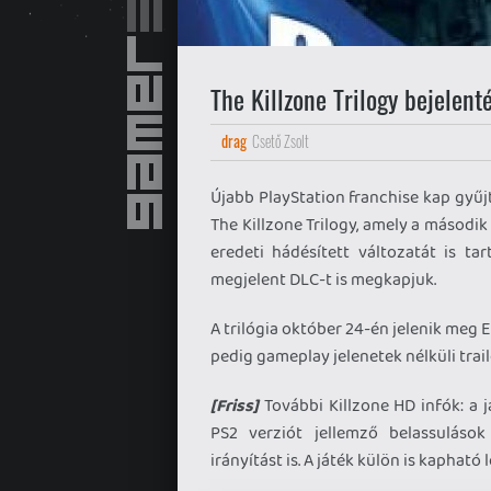
The Killzone Trilogy bejelent
drag
Csető Zsolt
Újabb PlayStation franchise kap gyűj
The Killzone Trilogy, amely a második
eredeti hádésített változatát is ta
megjelent DLC-t is megkapjuk.
A trilógia október 24-én jelenik meg 
pedig gameplay jelenetek nélküli traile
[Friss]
További Killzone HD infók: a j
PS2 verziót jellemző belassulások
irányítást is. A játék külön is kapható 