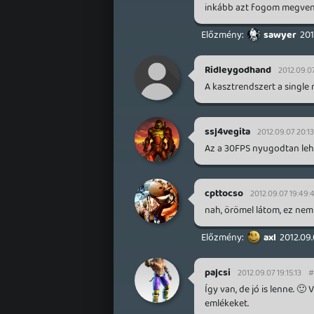
inkább azt fogom megvenni 
sawyer
201
Ridleygodhand
2012.09.07
A kasztrendszert a single 
ssj4vegita
2012.09.07 20:13
Az a 30FPS nyugodtan lehe
cpttocso
2012.09.07 19:49:
nah, örömel látom, ez nem
axl
2012.09.
pajcsi
2012.09.07 19:15:13
#
Így van, de jó is lenne. 
emlékeket.