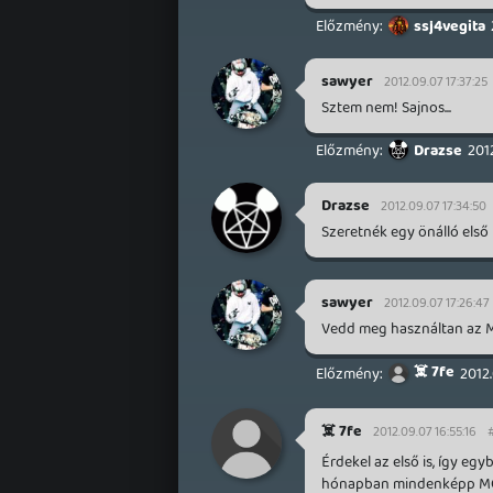
ssj4vegita
sawyer
2012.09.07 17:37:25
Sztem nem! Sajnos...
Drazse
201
Drazse
2012.09.07 17:34:50
Szeretnék egy önálló első
sawyer
2012.09.07 17:26:47
Vedd meg használtan az M
☠️ 7fe
2012.
☠️ 7fe
2012.09.07 16:55:16
Érdekel az első is, így e
hónapban mindenképp MGS4