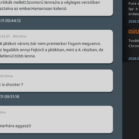
kritikák mellett.Szomorú lenne,ha a végleges verzióban
Fura 
asztalna az ember.Hamarosan kiderül.
így a
érdeke
a Xeno
.11 00:44:12
2026.0
éppen
CSÚSZ
2:42:01
#0c0mx
Tová
. A játékot várom, bár nem premierkor fogom megvenni.
Chroni
legalább annyi fejtörő a játékban, mint a 4. részben, de
etlenül több lenne.
2026.0
#0c0mw
t is shooter ?
11 09:51:18
0mv
 marhára aggaszt!