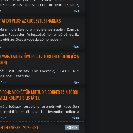
d Silent Bob's Joint Venture, Tormented Souls 2,
e Room in Hell, Slain 2: The Beast Within.
a
1
TATION PLUS: AZ AUGUSZTUSI HÁRMAS
idám indie kaland a megjelenés napján. Zombis
túra. Független fejlesztésű horror történet. Ez
az előfizetőket a következő hónapban.
a
6
F WAR: LAUFEY JÖVŐRE – EZ TÖRTÉNT HÉTFŐN (ÉS A
GÉN)
á: Final Fantasy XIV: Evercold, S.T.A.L.K.E.R.2:
f Hope, BeastLink.
7.28.
5
A PC-N: MEGNÉZTÜK MIT TUD A CONKER ÉS A TÖBBI
AFELÉ KOMPATIBILIS JÁTÉK
múlt időszak turbulens eseményeit követően
is enyhítő szellőt hozott a levegőbe, mikor a
oft bejelentette, hogy PC-re is kiterjesztik az
7.27.
23
Original visszafelé kompatibilitást. Lássuk,
 jutottak...
MEGJELENÉSEK | 2026 #31
PREMIER