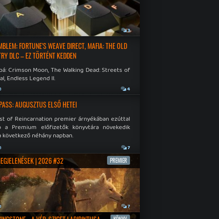
a
3
EMBLEM: FORTUNE'S WEAVE DIRECT, MAFIA: THE OLD
RY DLC – EZ TÖRTÉNT KEDDEN
bá: Crimson Moon, The Walking Dead: Streets of
al, Endless Legend II.
a
4
PASS: AUGUSZTUS ELSŐ HETEI
st of Reincarnation premier árnyékában ezúttal
b a Premium előfizetők könyvtára növekedik
a következő néhány napban.
a
7
MEGJELENÉSEK | 2026 #32
PREMIER
a
7