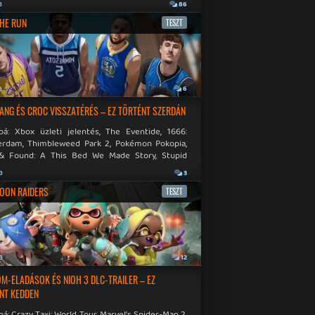
.
a
86
THE RUN
TESZT
a
6
NG ÉS CROC VISSZATÉRÉS – EZ TÖRTÉNT SZERDÁN
bá: Xbox üzleti jelentés, The Eventide, 1666:
rdam, Thimbleweed Park 2, Pokémon Pokopia,
& Found: A This Bed We Made Story, Stupid
 Dies.
a
3
OON RAIDERS
TESZT
a
12
M-ELADÁSOK ÉS NIOH 3 DLC-TRAILER – EZ
NT KEDDEN
á: Crazy Taxi: World Tour, Marvel's Spider-Man 2,