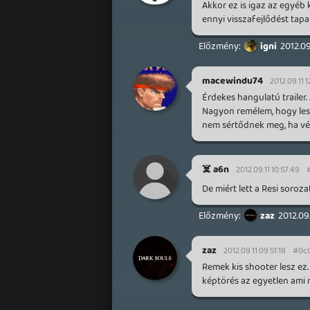
Akkor ez is igaz az egyéb 
ennyi visszafejlődést tap
igni
2012.09
macewindu74
2012.09.11 1
Érdekes hangulatú trailer
Nagyon remélem, hogy lesz 
nem sértődnek meg, ha vél
☠️ a6n
2012.09.11 10:57:49
De miért lett a Resi soroza
zaz
2012.09.
zaz
2012.09.11 09:51:18
#0c
Remek kis shooter lesz ez.
képtörés az egyetlen ami