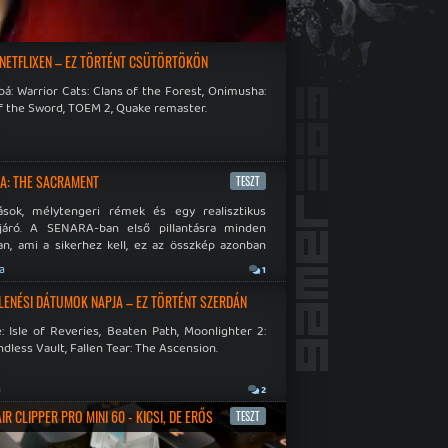
 NETFLIXEN – EZ TÖRTÉNT CSÜTÖRTÖKÖN
á: Warrior Cats: Clans of the Forest, Onimusha:
f the Sword, TOEM 2, Quake remaster.
A: THE SACRAMENT
TESZT
ások, mélytengeri rémek és egy realisztikus
járó. A SENARA-ban első pillantásra minden
n, ami a sikerhez kell, ez az összkép azonban
pós.
ja
1
LENÉSI DÁTUMOK NAPJA – EZ TÖRTÉNT SZERDÁN
: Isle of Reveries, Beaten Path, Moonlighter 2:
dless Vault, Fallen Tear: The Ascension.
a
2
R CLIPPER PRO MINI 60 - KICSI, DE ERŐS
TESZT