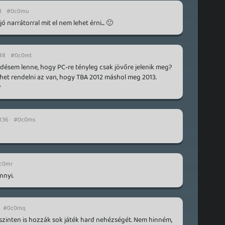
8
#0c0mu
ó narrátorral mit el nem lehet érni... 🙂
:48
#0c0mt
kérdésem lenne, hogy PC-re tényleg csak jövőre jelenik meg?
ehet rendelni az van, hogy TBA 2012 máshol meg 2013.
?
1:36
#0c0ms
c0mr
nnyi.
#0c0mq
zinten is hozzák sok játék hard nehézségét. Nem hinném,