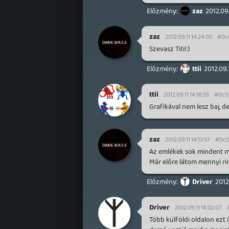
zaz
2012.09.
zaz
2012.09.11 14:24:05
#0c
Szevasz Titi!:)
ttii
2012.09.
ttii
2012.09.11 14:18:55
#0c0
Grafikával nem lesz baj, 
zaz
2012.09.11 14:13:57
#0c
Az emlékek sok mindent m
Már előre látom mennyi ri
Driver
2012
Driver
2012.09.11 14:02:07
Több külföldi oldalon ezt í