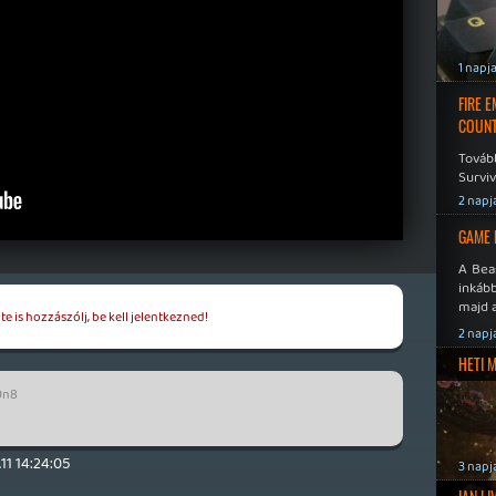
1 napj
FIRE 
COUNT
Továb
Surviv
2 napj
GAME 
A Bea
inkáb
majd 
e is hozzászólj, be kell jelentkezned!
2 napj
HETI 
0n8
.11 14:24:05
3 napj