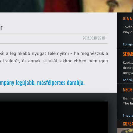
GTA A
er
Tovább
Way o
2012.09.10. 22:01
1 órája
ál a leginkább nyugat felé nyitni - ha megnézzük a
SENAR
s trailerét, és annak stílusát, akkor ebben nem igen
Szekt
óceán
megva
becsa
12 órá
ampány legújabb, másfélperces darabja.
MEGJE
Benne
The En
1 napj
CORSAI