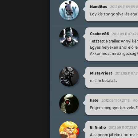
Nanditos
2012.09.11 09:05:1
Egy kis zongorával és egy j
Csabee86
2012.09.11 07:42
Tetszett a trailer. Annyi 
Egyes helyeken ahol elő l
Akkor most mi az igazság
MistaPriest
2012.09.11 07:3
nalam betalalt..
hate
2012.09.11 07:27:18
#0
Engem megnyertek vele. E
El Ninho
2012.09.11 07:23:17
A capcom játékok normal s