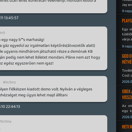
lenés után lehet konkrétan véleményt mondani ebből a
Jay an
No Mor
9 napj
11 13:45:57
PLAYS
Egy v
0n0
túlélő
várja 
a egy nagy b**s marhaság!
i, a gáz egyedül az irgalmatlan képtőrés(átvezetők alatt)
9 napj
előle ugyanis mindhárom játszható része a demónak KB
GOD O
apján pedig nem lehet ítéletet mondani. Pláne nem azt hogy
HÉTVÉ
t ez egész egyszerűen nem igaz!
Tovább
Cost o
2026.0
#0c0mz
milyen félkészen kiadott demo volt. Nyilván a végleges
XBOX 
ehézséget meg úgyis lehet majd állítani
VISSZ
Az el
.10 22:44:13
egy k
Micros
2026.0
Xbox 
#0c0my
meddig
HETI 
.