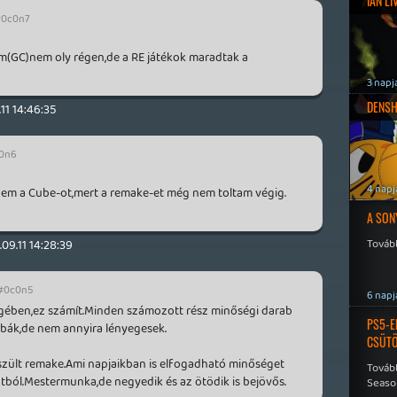
IAN L
0c0n7
m(GC)nem oly régen,de a RE játékok maradtak a
3 napj
DENSH
.11 14:46:35
0n6
4 napj
nem a Cube-ot,mert a remake-et még nem toltam végig.
A SON
Tovább
.09.11 14:28:39
#0c0n5
6 napj
égében,ez számít.Minden számozott rész minőségi darab
PS5-E
hibák,de nem annyira lényegesek.
CSÜT
szült remake.Ami napjaikban is elfogadható minőséget
Tovább
ból.Mestermunka,de negyedik és az ötödik is bejövős.
Seaso