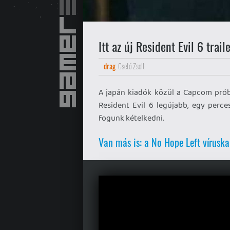
Itt az új Resident Evil 6 trail
drag
Csető Zsolt
A japán kiadók közül a Capcom prób
Resident Evil 6 legújabb, egy perce
fogunk kételkedni.
Van más is: a No Hope Left vírusk