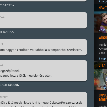
Speed
7 napj
11 14:13:57
NBA: 
0n4
7 napj
11 14:18:55
WUCHA
n3
Továb
Amste
demo nagyon rendben volt abból a szempontból szerintem.
Lost 
Never
8 napj
SPLAT
0n2
egszépítenek.
nyagép lesz a játék megjelenése után.
.09.11 14:02:07
8 napj
CAPCO
#0c0n1
TÖRTÉ
rják a játékosok illetve igni is megerősítette.Persze ez csak
Tovább