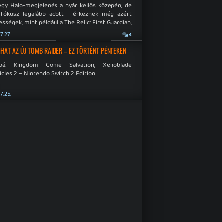
egy Halo-megjelenés a nyár kellős közepén, de
 fókusz legalább adott - érkeznek még azért
sségek, mint például a The Relic: First Guardian,
blade Chronicles 2 és a Dispatch új átiratai vagy
7.27.
4
 a Mistfall Hunter
HAT AZ ÚJ TOMB RAIDER – EZ TÖRTÉNT PÉNTEKEN
bbá: Kingdom Come Salvation, Xenoblade
cles 2 – Nintendo Switch 2 Edition.
7.25.