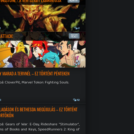
IVINGSTONE - A VÉR-SZIGET LABIRINTUSA
KÖNYV
a
2
ATTACK!
TESZT
a
9
Y MARAD A TERVNÉL – EZ TÖRTÉNT PÉNTEKEN
á: CloverPit, Marvel Tokon: Fighting Souls.
a
12
LADÁSOK ÉS BETHESDA MEGÚJULÁS – EZ TÖRTÉNT
ÖRTÖKÖN
á: Gears of War: E-Day, Rideshare "Stimulator",
ns of Books and Keys, SpeedRunners 2: King of