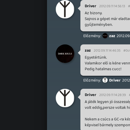
Driver
2012.09.11 14:56:13
#
Az bizony.
Sajnos a gépet már eladta
gyűjteményben.
zaz
2012.09
zaz
2012.09.11 14:46:35
#0c
Egyetértünk.
Valamikor elő is kéne ven
Pedig hatalmas cucc!
Driver
2012
Driver
2012.09.11 14:28:39
A játék legyen jó összess
volt eddig,persze voltak 
Nekem a csúcs a GC-ra ké
képvisel bármely szempont