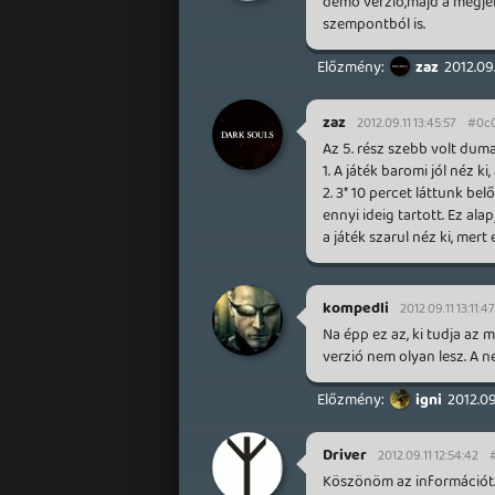
demó verzió,majd a megje
szempontból is.
zaz
2012.09.
zaz
2012.09.11 13:45:57
#0c
Az 5. rész szebb volt dum
1. A játék baromi jól néz k
2. 3* 10 percet láttunk b
ennyi ideig tartott. Ez al
a játék szarul néz ki, mer
kompedli
2012.09.11 13:11:47
Na épp ez az, ki tudja az 
verzió nem olyan lesz. A n
igni
2012.09
Driver
2012.09.11 12:54:42
Köszönöm az információt