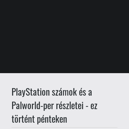
PlayStation számok és a
Palworld-per részletei - ez
történt pénteken
ne5h
Váradi Dániel
2024.11.09. 08:00
65 millió felett a PS5.
A Sony is
közzétette legújabb üzleti jelentését,
melyből kiderült, hogy a szeptember 30-
val lezárult negyedévben 3,8 millió
PlayStation 5 talált gazdára, ami 1,1
millióval kevesebb az előző év azonos
időszakához viszonyítva. Ezzel a konzol