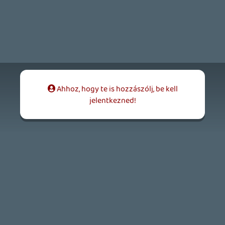
HETI MEGJELENÉSEK | 2026 #32
PREMIER
3 napja
7
IAN LIVINGSTONE - A VÉR-SZIGET LABIRINTUSA
KÖNYV
3 napja
2
DENSHATTACK!
TESZT
4 napja
9
A SONY MARAD A TERVNÉL – EZ TÖRTÉNT PÉNTEKEN
Továbbá: CloverPit, Marvel Tokon: Fighting Souls.