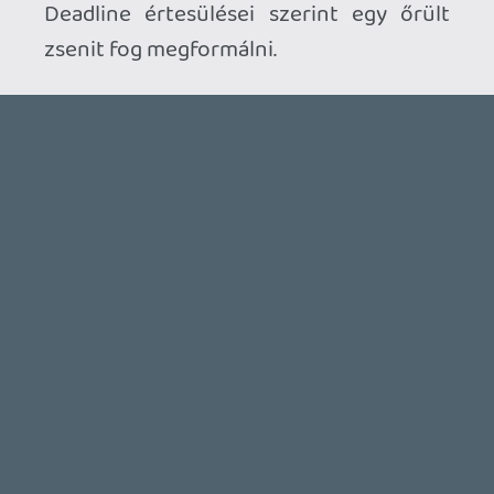
Benne: Isle of Reveries, Beaten Path, Moonlighter 2: The
Endless Vault, Fallen Tear: The Ascension.
1 napja
2
CORSAIR CLIPPER PRO MINI 60 - KICSI, DE ERŐS
TESZT
1 napja
5
FIRE EMBLEM: FORTUNE'S WEAVE DIRECT, MAFIA: THE OLD
COUNTRY DLC – EZ TÖRTÉNT KEDDEN
Továbbá: Crimson Moon, The Walking Dead: Streets of
Survival, Endless Legend II.
2 napja
4
GAME PASS: AUGUSZTUS ELSŐ HETEI
A Beast of Reincarnation premier árnyékában ezúttal
inkább a Premium előfizetők könyvtára növekedik majd
a következő néhány napban.
2 napja
7