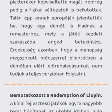
bejelentett alkotása is, mely az ígéretek
szerint több különböző befejezéssel fog
rendelkezni, a harcrendszer terén pedig a
napjainkban népszerű, kitérésre és
hárításra építő összecsapásokat ígér.
Pontos megjelenési dátum egyelőre
nincs, a tervek szerint 2025-ben
érkezhet PC-re, PS5-re és Xbox Series-re.
A Pocketpair részleteket közölt a