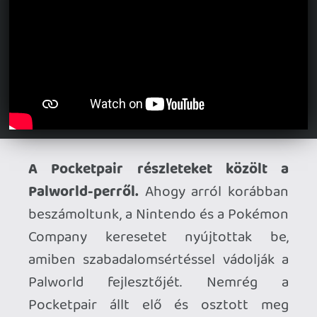
Aranylemezen a S.T.A.L.K.E.R. 2: Heart
of Chornobyl.
Tegnap még csak egy új
trailer kapcsán volt alkalmunk a GSC
Game World FPS-éről beszélni, most
viszont a fejlesztési munkálatok
befejezését köszönhetjük, egy rövid
előzetessel karöltve ugyanis
bejelentették, hogy a játék aranylemezre
került, így tartani tudja a november 20-
án esedékes megjelenését.