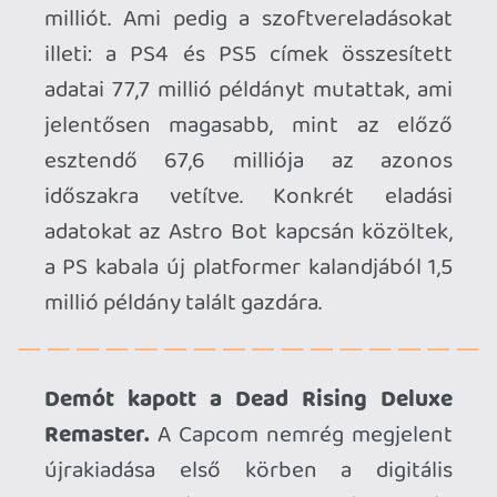
piactereken képviseltette magát, nemrég
pedig a fizikai változatok is befutottak.
Talán épp ennek apropóján jelentették
be, hogy egy demót is kiadnak a
remasterhez, mely a játék kezdeti
szakaszába enged betekintést.
Érdekesség azonban, hogy a manapság
megszokott módszerrel ellentétben a
demóban elért előrehaladásunkat nem
tudjuk a teljes verzióban folytatni.
Bemutatkozott a Redemption of Liuyin.
A kínai fejlesztésű játékok egyre nagyobb
teret hódítanak az utóbbi időben, elég
csak a nyáron megjelent Black Myth:
Wukongra gondolni. A fantasy akció
körítést használja a KingnaGame frissen