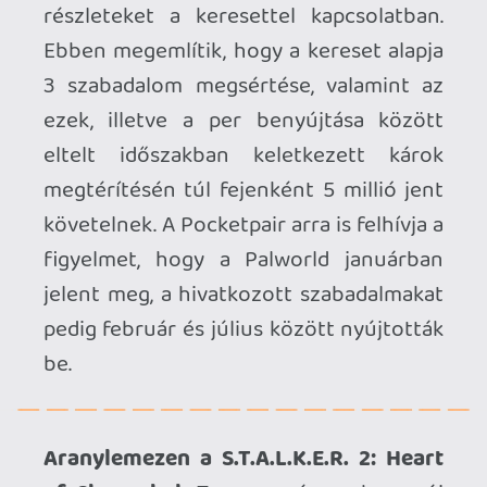
Függetlenné vált az Amplitude Studios.
A Sega nemrég jelentette be, hogy eladta
az Endless sorozat és a Humankind
mögött álló stúdiót, méghozzá annak
tagjainak, így a csapat függetlenné vált. A
kivásárlás részleteit egyik fél sem
részletezte, így nem tudni, mekkora
összegért cserébe került sor a lépésre,
illetve hogy milyen okok álltak a
háttérben.
Új névvel bővült a Fallout második
szezonja.
Az Amazon adaptációjának
következő évada egyelőre jótékony
homályba vész, hiszen sem a forgatás
megkezdésének, sem a szezon
megjelenésének időpontja nem ismert,