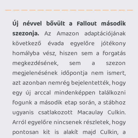
GTA A NETFLIXEN – EZ TÖRTÉNT CSÜTÖRTÖKÖN
Továbbá: Warrior Cats: Clans of the Forest, Onimusha:
Way of the Sword, TOEM 2, Quake remaster.
8 órája
7
SENARA: THE SACRAMENT
TESZT
Szektások, mélytengeri rémek és egy realisztikus
óceánjáró. A SENARA-ban első pillantásra minden
megvan, ami a sikerhez kell, ez az összkép azonban
becsapós.
19 órája
1
MEGJELENÉSI DÁTUMOK NAPJA – EZ TÖRTÉNT SZERDÁN