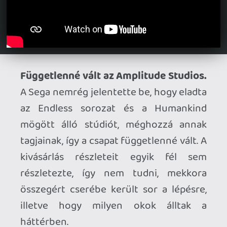
Ahhoz, hogy te is hozzászólj, be kell
jelentkezned!