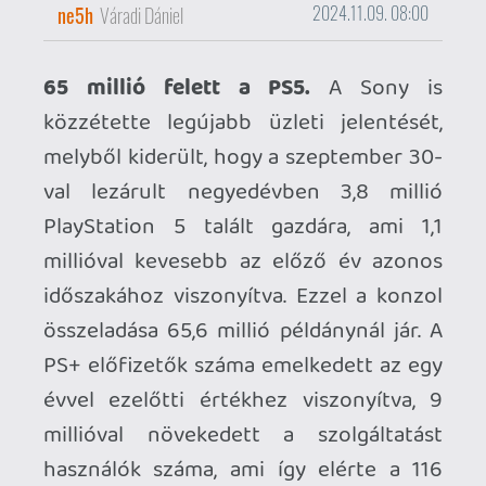
összeladása 65,6 millió példánynál jár. A
PS+ előfizetők száma emelkedett az egy
évvel ezelőtti értékhez viszonyítva, 9
millióval növekedett a szolgáltatást
használók száma, ami így elérte a 116
milliót. Ami pedig a szoftvereladásokat
illeti: a PS4 és PS5 címek összesített
adatai 77,7 millió példányt mutattak, ami
jelentősen magasabb, mint az előző
esztendő 67,6 milliója az azonos
időszakra vetítve. Konkrét eladási
adatokat az Astro Bot kapcsán közöltek,
a PS kabala új platformer kalandjából 1,5
millió példány talált gazdára.
Demót kapott a Dead Rising Deluxe
Remaster.
A Capcom nemrég megjelent
újrakiadása első körben a digitális