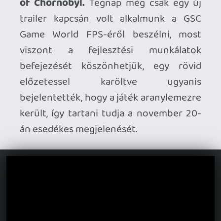
azt azonban nemrég bejelentették, hogy
egy új arccal mindenképpen találkozni
fogunk a második etap során, a stábhoz
ugyanis csatlakozott Macaulay Culkin.
Arról egyelőre nincsenek részletek, hogy
pontosan kit is alakít majd Culkin, a
Deadline értesülései szerint egy őrült
zsenit fog megformálni.