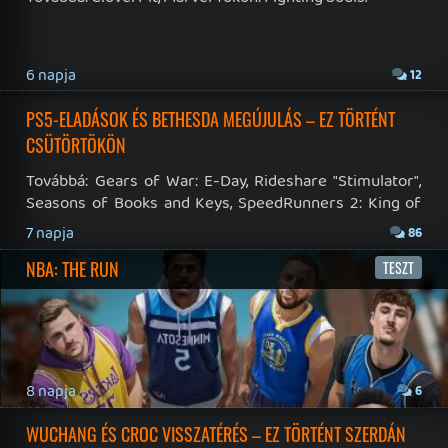
RSS
|
Blog RSS
|
Podcast RSS
|
Instagram
|
Youtube
|
Facebook
|
Twitter
|
Patreon