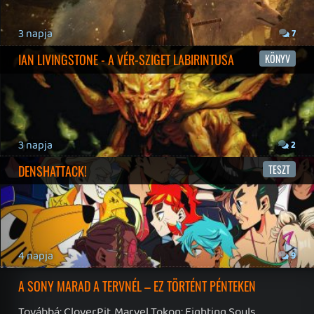
19 éve videójáték minden nap! Copyright 365 Media Kft
Impresszum
|
Hirdetési ajánlatunk
|
Felhasználási feltételek
|
Adatvédelmi elveink
|
Sütik
Hírek
|
Cikkek
|
Podcastok
|
Blogok
|
Gaming Fórum
|
Offtopic Fórum