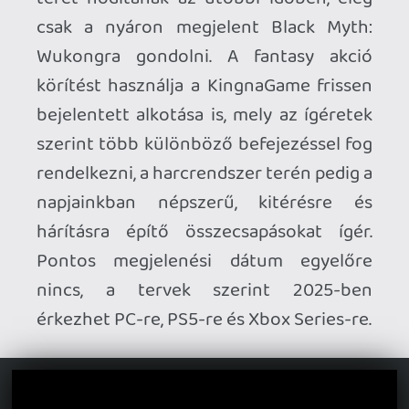
Palworld-perről.
Ahogy arról korábban
beszámoltunk, a Nintendo és a Pokémon
Company keresetet nyújtottak be,
amiben szabadalomsértéssel vádolják a
Palworld fejlesztőjét. Nemrég a
Pocketpair állt elő és osztott meg
részleteket a keresettel kapcsolatban.
Ebben megemlítik, hogy a kereset alapja
3 szabadalom megsértése, valamint az
ezek, illetve a per benyújtása között
eltelt időszakban keletkezett károk
megtérítésén túl fejenként 5 millió jent
követelnek. A Pocketpair arra is felhívja a
figyelmet, hogy a Palworld januárban
jelent meg, a hivatkozott szabadalmakat
pedig február és július között nyújtották
be.