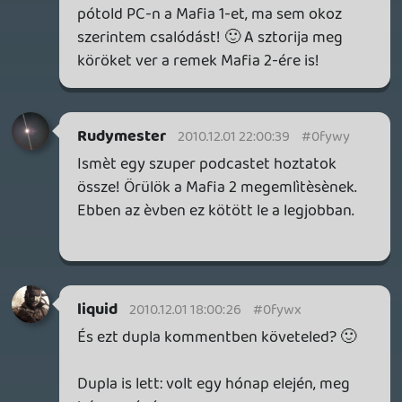
1000rr
2010.12.01 11:27:41
#0fywp
Liquid még nagyban beszél mikor vége
van :S Semmi elköszönés vagy valami ....
ez normális ?
drag
2010.12.01 11:14:16
#0fywo
Szerintem az Assassin's Creed jelenben
játszódó történetszála a legizgalmasabb
videojáték-sztori a jelenlegi kínálatban, de
hát ízlések és pofonok. 🙂
Rewmac
2010.11.30 18:21:12
Red13
2010.11.30 21:40:48
#0fywn
Számomra az év csalódása, és nem azért,
mert az első részhez hasonlítanám.
Alwares
2010.11.30 20:30:28