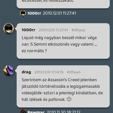
szerintem ők képesek pénzt pumpálni a
társaságba.
mcmacko
2010.11.30 19:32:18
mcmacko
2010.11.30 19:32:18
#0fywh
A Harmonix jelenleg a MusicTV-é. Ha jól
tudom.
arsenal
2010.11.30 17:24:36
he7edik
2010.11.30 19:28:28
#0fywg
áj szí
liquid
2010.11.30 19:26:36
liquid
2010.11.30 19:26:36
#0fywf
Nem. A duda a dude ferdítése.
he7edik
2010.11.30 19:06:00