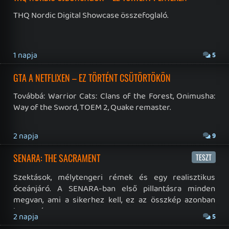
19 éve videójáték minden nap! Copyright 365 Media Kft
Impresszum
|
Hirdetési ajánlatunk
|
Felhasználási feltételek
|
Adatvédelmi elveink
|
Sütik
Hírek
|
Cikkek
|
Podcastok
|
Blogok
|
Gaming Fórum
|
Offtopic Fórum
RSS
|
Blog RSS
|
Podcast RSS
|
Instagram
|
Youtube
|
Facebook
|
Twitter
|
Patreon