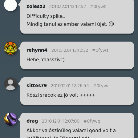
előbukkanni a komoly történettel
rendelkező játékok, mivel én félig mint
"interaktív" filmeket szeretem a játékokat,
legyen valami súlya is annak, hogy mit
csinálok ott.
mcmacko
2010.11.30 20:19:51
#0fywk
OK, körbeértünk.
liquid
2010.11.30 19:52:14
liquid
2010.11.30 19:52:14
#0fywj
Az MTV pedig a Vivendié. Akik el akarják
adni a Harmonixot.
mcmacko
2010.11.30 19:32:18
mcmacko
2010.11.30 19:47:24
#0fywi
Mármint ezzel azt akartam mondani, hogy
ha az MTV-nek fontos a csapat, akkor