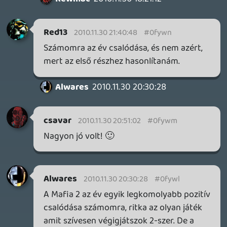
he7edik
2010.11.30 19:25:52
#0fywe
*szinonimája*
2010.11.30 19:06:00
#0fywd
A "dudák" egyébként a "köcsögök"
szininimája? (gonosz smiley)
Rewmac
2010.11.30 18:21:12
#0fywc
Ami most így eszembe jutott, hogy meg
lett említve a Bortherhood mint év
cliffhangere. Hát én szánalmasabb, klisé
szaggal megtömött történetet még
életemben nem láttam a többi nem volt
amerikai, de ez tipikus amerikai által
generált történelmi sztori.
R.P
2010.11.30 18:05:19
#0fywb
A felhasználói értékelés a mai világban