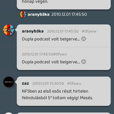
csavar
2010.11.30 20:51:02
#0fywm
Nagyon jó volt! 🙂
Alwares
2010.11.30 20:30:28
#0fywl
A Mafia 2 az év egyik legkomolyabb pozitív
csalódása számomra, ritka az olyan játék
amit szívesen végigjátszok 2-szer. De a
Mafia 2 annyira jó volt, hogy egyből
nekiugrottam Hard nehézségen. A játék
története nem is tűnik annyira komolynak,
de közben végig annyira filmszerű az
egész és jók ezek a virtuális színészek.
Nehéz lesz év végén mi legyen az év
játéka? Egyszerűen annyi játék volt idén
amikre nem csak azt tudom mondani,
hogy igen ezek jó játékok voltak, hanem
teljesen odavoltam értük. Kezdve a Mass
Effect 2-vel, aztán RDR utána
sokkhatásként az Alan Wake, majd a Mafia
és a Super Mario Galaxy 2.
Én kifejezetten örülök, hogy kezdenek újra