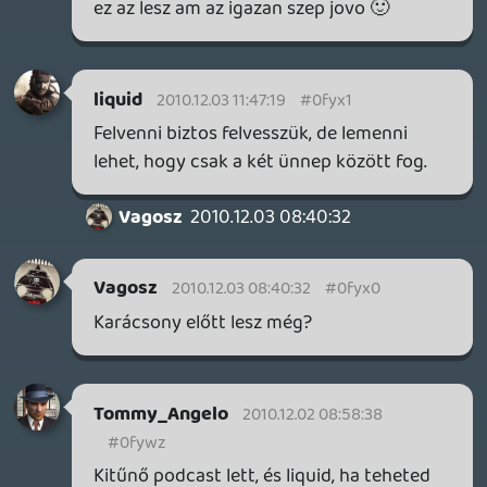
zolesz2
2010.12.01 13:12:52
#0fywt
Difficulty spike...
Mindig tanul az ember valami újat. 😉
rehynn4
2010.12.01 13:10:32
#0fyws
Hehe, "masszív":)
sittes79
2010.12.01 12:26:54
#0fywr
Köszi srácok ez jó volt +++++
drag
2010.12.01 12:07:00
#0fywq
Akkor valószínűleg valami gond volt a
letöltéssel, és félbeszakadt.
1000rr
2010.12.01 11:27:41