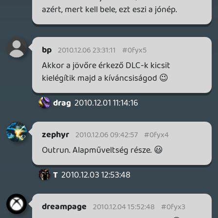
halált, szenvedést kapjon. Érdekes trend
mindenesetre.
Nagyon jó podcast volt, örömmel várom a
decemberit is.
T
2010.12.03 12:53:48
#0fyx2
ez a latinos felhangu konzumzene ez
honnan jott ? 🙂
jo volt a podcast sracok, a vegen eleg jot
derultem...
ott nyitva is maradt kicsit a tortenet,
ugyanis, a vekony-kockashasu-szomoru-
wannabe-pornoszineszek tomkelege
rogton nyit is egy igen szeles piaci rest a
mozgaserzekelos pornojatekok iranyaba,
ez az lesz am az igazan szep jovo 🙂
liquid
2010.12.03 11:47:19
#0fyx1