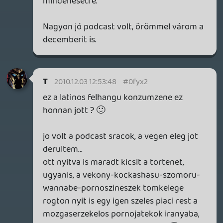
liquid
2010.12.01 18:00:26
#0fywx
És ezt dupla kommentben követeled? 🙂
Dupla is lett: volt egy hónap elején, meg
hónap végén.
aranyb3ka
2010.12.01 17:45:50
aranyb3ka
2010.12.01 17:45:50
#0fyww
Dupla podcast volt beigerve.... 🙂
2010.12.01 17:45:50
#0fywv
Dupla podcast volt beigerve.... 🙂
zaz
2010.12.01 15:30:59
#0fywu
NFSben az első esős részt hirtelen
felindulásból 5* toltam végig! Mesés.