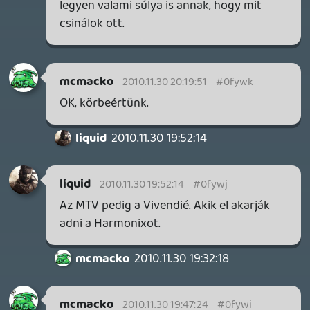
nekem tetszett ennyi.
Danee
2010.11.30 16:56:03
arsenal
2010.11.30 17:24:36
#0fyw9
Bizarre-ról annyit eleve megvett az
Activision a 200 emberes stúdiót, hogy
csináljanak Kotick-éknak egy
autóversenyes sikeres új IP-t.
Erre megjelent a Blur ami bukta lett utána
pedig azt vártak, hogy az utóbbi években
egy gyenge-közepes James Bond játék IP-
ből hozzanak ki egy bombasikert?
Szóval nem is értem az Activision-t mit
vártak ennyiből?
Azzal egyetértek, hogy ez a 200 ember
sok.
Ha nem veszi meg a Microsoft (nyilván a
csapat felét szélnek eresztik) akkor azért
élőbb utóbb felszívja őket a piac.
Egyébként kevés szó van róla, de a
Harmonix is gondban van és nem tudom ki