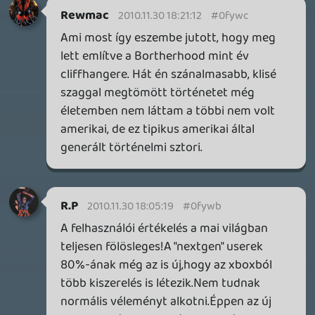
DOOM: THE DARK AGES - REVELATIONS DLC
TESZT
20 órája
6
THQ NORDIC ÚJDONSÁGOK – EZ TÖRTÉNT PÉNTEKEN
THQ Nordic Digital Showcase összefoglaló.
1 napja
5
GTA A NETFLIXEN – EZ TÖRTÉNT CSÜTÖRTÖKÖN