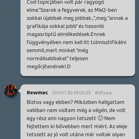
Továbbá: Warrior Cats: Clans of the Forest, Onimusha:
Way of the Sword, TOEM 2, Quake remaster.
2 napja
9
SENARA: THE SACRAMENT
TESZT
Szektások, mélytengeri rémek és egy realisztikus
óceánjáró. A SENARA-ban első pillantásra minden
megvan, ami a sikerhez kell, ez az összkép azonban
becsapós.
2 napja
5
MEGJELENÉSI DÁTUMOK NAPJA – EZ TÖRTÉNT SZERDÁN
Benne: Isle of Reveries, Beaten Path, Moonlighter 2: The
Endless Vault, Fallen Tear: The Ascension.
3 napja
2
CORSAIR CLIPPER PRO MINI 60 - KICSI, DE ERŐS
TESZT
3 napja
5