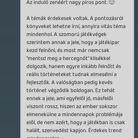
Felvenni biztos felvesszük, de lemenni
lehet, hogy csak a két ünnep között fog.
Vagosz
2010.12.03 08:40:32
Vagosz
2010.12.03 08:40:32
#0fyx0
Karácsony előtt lesz még?
Tommy_Angelo
2010.12.02 08:58:38
#0fywz
Kitűnő podcast lett, és liquid, ha teheted
pótold PC-n a Mafia 1-et, ma sem okoz
szerintem csalódást! 🙂 A sztorija meg
köröket ver a remek Mafia 2-ére is!
Rudymester
2010.12.01 22:00:39
#0fywy
Ismèt egy szuper podcastet hoztatok
össze! Örülök a Mafia 2 megemlìtèsènek.
Ebben az èvben ez kötött le a legjobban.