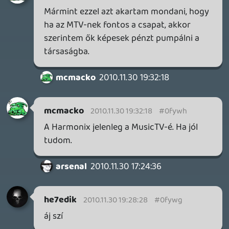
tudná megvenni őket. Épp ma nyilatkozta
John Riccitello az EA CEO-ja arra a
kérdésre, hogy megveszik e a Rock Band
készítőt. Erre azt válaszolta, hogy a
Harmonix megvásárlása olyan lenne
mintha megpróbálnál elkapni egy zuhanó
kést.
getro2
2010.11.30 17:16:37
#0fyw8
😃 És tényleg!
Danee
2010.11.30 16:56:03
Danee
2010.11.30 16:56:03
#0fyw7
Ennyi idő alatt meg se tudtad hallgatni...
Rewmac
2010.11.30 16:15:32
Rewmac
2010.11.30 16:15:32
#0fyw6