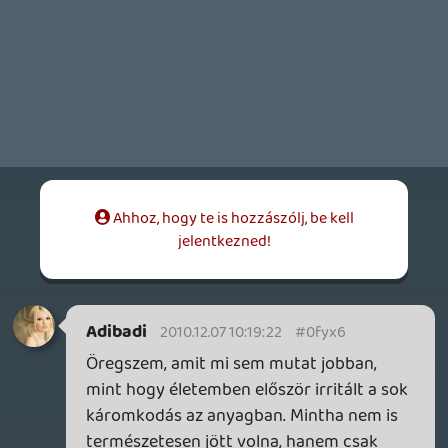
zephyr
2010.12.06 09:42:57
#0fyx4
Outrun. Alapműveltség része. 😃
T
2010.12.03 12:53:48
dreampage
2010.12.04 15:52:48
#0fyx3
Az induló zenéért nagy piros pont. 🙂
A témák érdekesek voltak. A pontozásról
könyveket lehetne írni, annyira vitás téma
mindenhol. A szomorú játékvégek
szerintem annak a jele, hogy a játékipar
kezd felnőni, és most már nemcsak
"mentsd meg a hercegnőt" klisékkel
dolgozik, hanem egyre inkább felnőtt és
reális történeteket tudnak elmesélni a
fejlesztők. A valóságban pedig kevés
történet végződik boldogan. Ez tehát
ennek a jele, ami egyfelől jó, másfelől
viszont rossz, hiszen az ember sokszor
elmenekülne a mindennapok problémája
elől, de nem azért, hogy a játékban is csak