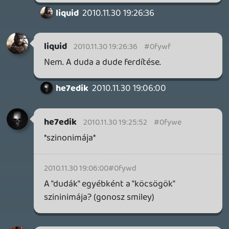
Jó lett.. 🙂