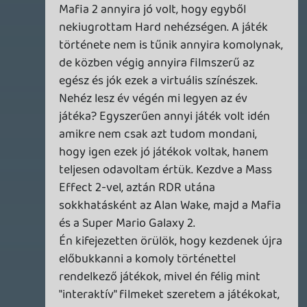
teljesen fölösleges!A "nextgen" userek
80%-ának még az is új,hogy az xboxból
több kiszerelés is létezik.Nem tudnak
normális véleményt alkotni.Éppen az új
Cod topicjában volt pár ragyogó
elme."Szarok a fegyverek, az MW2-ben
sokkal újabbak meg jobbak...",meg "annak a
grafikája sokkal jobb" és hasonló
magasröptű elmélkedések.Ennek
függvényében nem kell itt túlmisztifikálni
semmit,mert minket "még
normálisabbakat" teljesen
megőrjítenének!:D
Rewmac
2010.11.30 18:03:25
#0fywa
Biztos vagy ebben? Miközben hallgattam
valóban nem voltam még a végén, de volt
egy rész ami nagyon tetszett 🙂 Nem
fejtettem ki bővebben mert miért. Az eleje
tetszett az jó volt utána már voltak olyan
részek amik nem, ilyenkor kiszűröm ami