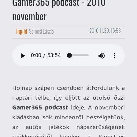
Holnap szépen csendben átfordulunk a
naptári télbe, így eljött az utolsó őszi
Gamer365 podcast
ideje. A novemberi
kiadásban sok mindenről beszélgetünk,
az autós játékok nápszerűségének
csökkenésétől kezdve a Kinect-es
tapaszatlatainkon át a szomorkás
játékvégekig.
A podcast ötvenhárom perces, a lenti
lejátszó segítségével azonnal
hallgatható, vagy igény szerint (link a
lejátszó alatt) akár le is tölthető későbbi
fogyasztás céljából.