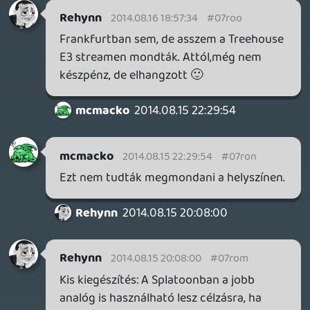
zsozsa
2014.08.15 16:28:00
#07rok
Guglizzál ügyesen! 😉 De nem az R-seat az
sima cockpiteket áru. Most ez lehet, hogy
egy hidraulikus keretben volt, de ugye a
képről nem látszik. Azért ezek a mozgó
dolgok ilyen (több)millás kategóriák ám...
A kormány meg az volt, ami írtam, nem az
amit mackó linkelt. Az látszik a wheel base
formáján...
friedmannt
2014.08.14 23:24:02
friedmannt
2014.08.15 11:24:04
#07roj
Ja igen, szeretnék splatoonozni, (ebből
kiderült, végighallgattam az adást)
2014.08.15 00:05:50
#07roi
Koszonom.
mcmacko
2014.08.15 00:03:25