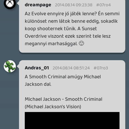
DOOM: THE DARK AGES - REVELATIONS DLC
TESZT
3 órája
1
THQ NORDIC ÚJDONSÁGOK – EZ TÖRTÉNT PÉNTEKEN
THQ Nordic Digital Showcase összefoglaló.
7 órája
4
GTA A NETFLIXEN – EZ TÖRTÉNT CSÜTÖRTÖKÖN