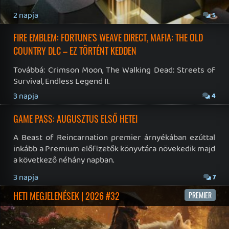
Impresszum
|
Hirdetési ajánlatunk
|
Felhasználási feltételek
|
Adatvédelmi elveink
|
Sütik
Hírek
|
Cikkek
|
Podcastok
|
Blogok
|
Gaming Fórum
|
Offtopic Fórum
RSS
|
Blog RSS
|
Podcast RSS
|
Instagram
|
Youtube
|
Facebook
|
Twitter
|
Patreon