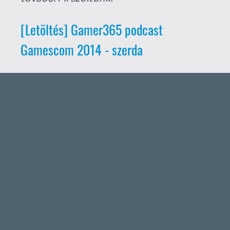
Ahhoz, hogy te is hozzászólj, be kell
jelentkezned!
Rehynn
2014.08.16 18:57:34
#07roo
Frankfurtban sem, de asszem a Treehouse
E3 streamen mondták. Attól,még nem
készpénz, de elhangzott 🙂