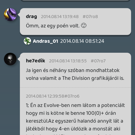
Kora reggel Szigetes feléledés mellé jó lesz
ez, kivéve ha totál lefáraszt 😃
casper007
2014.08.14 06:40:31
#07ro0
Köszi a podcast-et, reggelente a kávé
mellett hallgatom. 🙂
gabi1818
2014.08.14 01:14:59
#07rnz
Nah ezért megérte várni, jókat
mosolyogtam rajtatok 🙂
Fox McCloud
2014.08.14 00:57:56
#07rny
A "szeretlek Oldern" óta nem volt ennyire
befosatós cliffhanger a podcastben!
liquid
2014.08.13 23:47:48
#07rnx
Orvosoljuk, kis türelmet kérünk, a