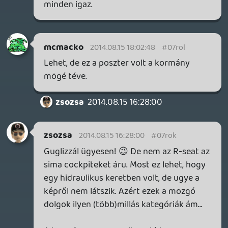
mcmacko
2014.08.15 00:03:25
#07roh
Tessék, details:
gamer365.hu
friedmannt
2014.08.14 23:24:02
friedmannt
2014.08.14 23:24:02
#07rog
R seat ulesrol tudsz mutatni linket?
Hidraulikus mozgatasu ugye?
zsozsa
2014.08.14 22:05:48
zsozsa
2014.08.14 22:40:31
#07rof
Bocsánat, T500 Rs a kormány neve.
zsozsa
2014.08.14 22:05:48
zsozsa
2014.08.14 22:05:48
#07roe
így hátulról nehéz megállapítani, de ez
lehet akár egy R-seat ülés. A kormány az