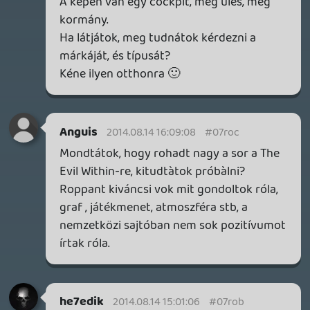
pedig egy FPS-be ültetett MMORPG.
2;Az pedig hogy a Sunset Overdrive-ot
kitörő lelkesedés fogadta volna az
finoman szólva is ferdítés.Még itt az
oldalon is csak azok nyilatkoztak pozitívan
a játékról akiknek ez a "kötelességük" a
többi magyar gamer oldalon pedig teljes
az érdektelenség a játék iránt.
barkilehetek
2014.08.14 10:01:17
#07ro5
Bacardival óvatosan, nagyon sunyi ital. 😃
dreampage
2014.08.14 09:23:38
#07ro4
Az Evolve ennyire jó játék lenne? Én semmi
különöset nem látok benne eddig, sokadik
koop shooternek tűnik. A Sunset
Overdrive viszont ezek szerint tele lesz
megannyi marhasággal. 🙂