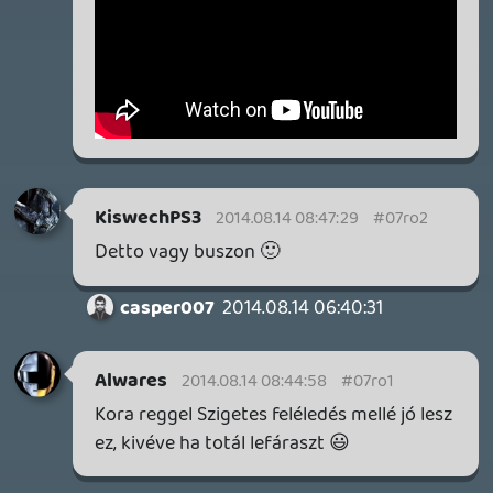
Továbbá: Warrior Cats: Clans of the Forest, Onimusha:
Way of the Sword, TOEM 2, Quake remaster.
1 napja
9
SENARA: THE SACRAMENT
TESZT
Szektások, mélytengeri rémek és egy realisztikus
óceánjáró. A SENARA-ban első pillantásra minden
megvan, ami a sikerhez kell, ez az összkép azonban
becsapós.
1 napja
4
MEGJELENÉSI DÁTUMOK NAPJA – EZ TÖRTÉNT SZERDÁN
Benne: Isle of Reveries, Beaten Path, Moonlighter 2: The
Endless Vault, Fallen Tear: The Ascension.
2 napja
2
CORSAIR CLIPPER PRO MINI 60 - KICSI, DE ERŐS
TESZT
2 napja
5