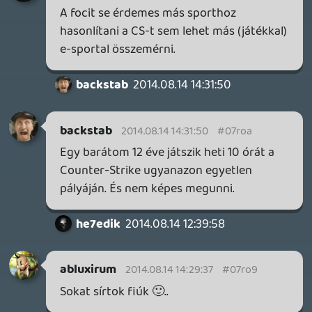
Andras_01
2014.08.14 08:51:24
#07ro3
A Smooth Criminal amúgy Michael
Jackson dal.
Michael Jackson - Smooth Criminal
(Michael Jackson's Vision)
KiswechPS3
2014.08.14 08:47:29
#07ro2
Detto vagy buszon 🙂
casper007
2014.08.14 06:40:31
Alwares
2014.08.14 08:44:58
#07ro1