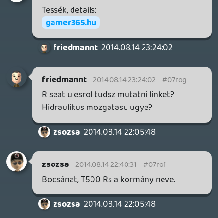
Evil Within-re, kitudtàtok próbàlni?
Roppant kiváncsi vok mit gondoltok róla,
graf , játékmenet, atmoszféra stb, a
nemzetközi sajtóban nem sok pozitívumot
írtak róla.
he7edik
2014.08.14 15:01:06
#07rob
A focit se érdemes más sporthoz
hasonlítani a CS-t sem lehet más (játékkal)
e-sportal összemérni.
backstab
2014.08.14 14:31:50
backstab
2014.08.14 14:31:50
#07roa
Egy barátom 12 éve játszik heti 10 órát a
Counter-Strike ugyanazon egyetlen
pályáján. És nem képes megunni.
he7edik
2014.08.14 12:39:58