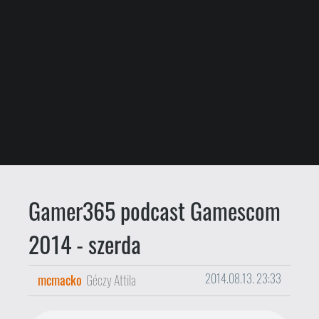
Gamer365 podcast Gamescom
2014 - szerda
mcmacko
Géczy Attila
2014.08.13. 23:33
A mai napon beindult az élet a kiállítás
területén is. Azaz a sajtó munkatársai
mellett a drága jegyek vásárlói is
részesülhettek a friss játékok örömében.
Félelem és reszketés a showflooron, és