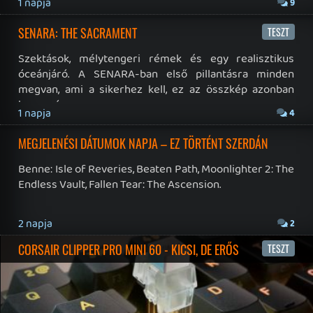
19 éve videójáték minden nap! Copyright 365 Media Kft