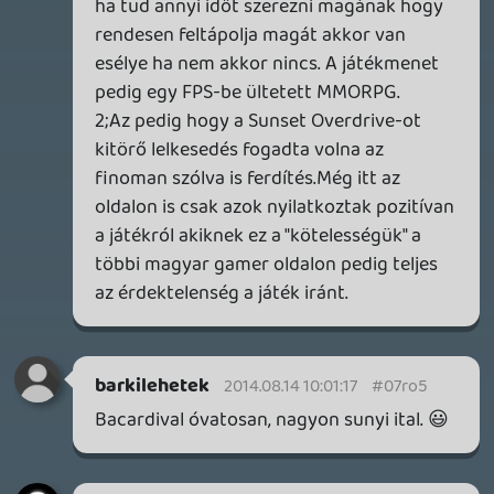
szállodában szarakodik a net.
gabi1818
2014.08.13 23:36:40
gabi1818
2014.08.13 23:36:40
#07rnw
nem indul eeeel 😞