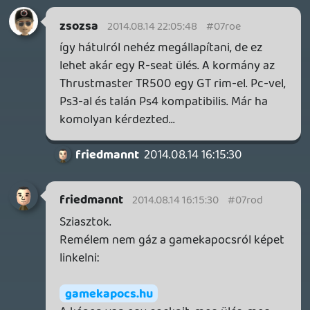
abluxirum
2014.08.14 14:29:37
#07ro9
Sokat sírtok fiúk 🙂..
drag
2014.08.14 13:19:48
#07ro8
Ömm, az egy poén volt. 🙂
Andras_01
2014.08.14 08:51:24
he7edik
2014.08.14 13:18:55
#07ro7
Ja igen és néhány szóban mondhattatok
volna valamit a The Division grafikájáról is.
2014.08.14 12:39:58
#07ro6
1; Én az Evolve-ben nem látom a potenciált
hogy mi is kötne le benne 100(0)+ órán
keresztül.Az egyszerű halandó annyit lát a
játékból hogy 4-en üldözik a monstát aki
ha tud annyi időt szerezni magának hogy
rendesen feltápolja magát akkor van
esélye ha nem akkor nincs. A játékmenet