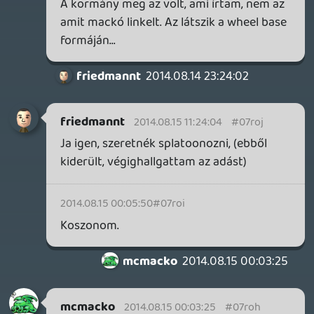
Thrustmaster TR500 egy GT rim-el. Pc-vel,
Ps3-al és talán Ps4 kompatibilis. Már ha
komolyan kérdezted...
friedmannt
2014.08.14 16:15:30
friedmannt
2014.08.14 16:15:30
#07rod
Sziasztok.
Remélem nem gáz a gamekapocsról képet
linkelni:
gamekapocs.hu
A képen van egy cockpit, meg ülés, meg
kormány.
Ha látjátok, meg tudnátok kérdezni a
márkáját, és típusát?
Kéne ilyen otthonra 🙂
Anguis
2014.08.14 16:09:08
#07roc
Mondtátok, hogy rohadt nagy a sor a The