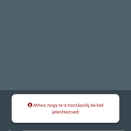
mcmacko
2014.08.15 22:29:54
mcmacko
2014.08.15 22:29:54
#07ron
Ezt nem tudták megmondani a helyszínen.
Rehynn
2014.08.15 20:08:00
Rehynn
2014.08.15 20:08:00
#07rom
Kis kiegészítés: A Splatoonban a jobb
analóg is használható lesz célzásra, ha
minden igaz.
mcmacko
2014.08.15 18:02:48
#07rol
Lehet, de ez a poszter volt a kormány
mögé téve.
zsozsa
2014.08.15 16:28:00