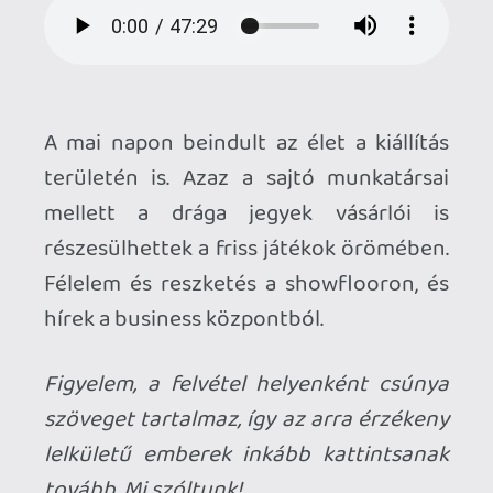
hírek a business központból.
Figyelem, a felvétel helyenként csúnya
szöveget tartalmaz, így az arra érzékeny
lelkületű emberek inkább kattintsanak
tovább. Mi szóltunk!
[Letöltés] Gamer365 podcast
Gamescom 2014 - szerda