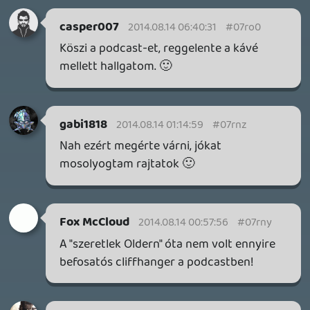
FIRE EMBLEM: FORTUNE'S WEAVE DIRECT, MAFIA: THE OLD
COUNTRY DLC – EZ TÖRTÉNT KEDDEN
Továbbá: Crimson Moon, The Walking Dead: Streets of
Survival, Endless Legend II.
3 napja
4
GAME PASS: AUGUSZTUS ELSŐ HETEI
A Beast of Reincarnation premier árnyékában ezúttal
inkább a Premium előfizetők könyvtára növekedik majd
a következő néhány napban.
3 napja
7
HETI MEGJELENÉSEK | 2026 #32
PREMIER
4 napja
7
IAN LIVINGSTONE - A VÉR-SZIGET LABIRINTUSA
KÖNYV