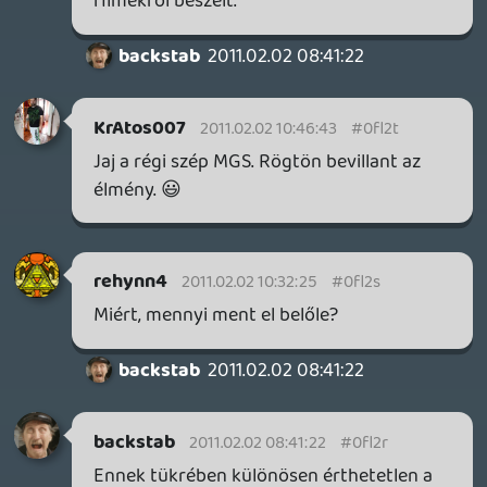
liquid
2011.02.01 19:32:06
dreampage
2011.02.01 20:08:56
#0fl2m
Nagyon jó podcast volt, érdekes témákkal,
tényleg jó volt hallgatni. Néhány
észrevétel a témákhoz:
A "bezár a Bizarre" ügy szerintem az egész
iparnak egy nagy figyelmeztető jelzés. A
legnagyobbaknak is csak egy botlásnyira
van a vég, ha úgy adódik. Remélem, a
Bungie figyelt...
A Sine Mora félmondatánál az jutott
eszembe, hogy még mi szidjuk az amerikai
marketingeseket, hogy milyen nagyokat
mondanak. Persze ez az a játék, amit
magyar hasábokon kritizálni mindig is
illetlenség lesz. 🙂
Nem hiszem, hogy a PS3 hack hosszabb
távon aláásná akár a PS3-as szoftver