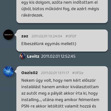
rákattanni (most már letudni nem tudok
róla :D).
Roxas
2011.02.01 01:51:18
zaz
2011.02.01 11:20:13
#0fl28
A gombot nyomogatod:)
Na akkor rosszul fogalmaztunk.
A lényeg ,hogy a FF XIII ban nem én adom
ki a parancsokat!
Röviden ennyi:)
Oazis02
2011.02.01 10:32:48
#0fl27
Előre nehéz jósolni de én is teszek egyet. A
Microsoft lesz olyan bátor és be fogja
vállani a sokat ígért digitális disztribúcióra
való átállást. Az új konzolban már nem lesz
DVD meghajtó, hanem csak HDD meg USB
port. A játék a Liveon lesz és úgy lesz
megoldva mint a Gran Turismonál, hogy