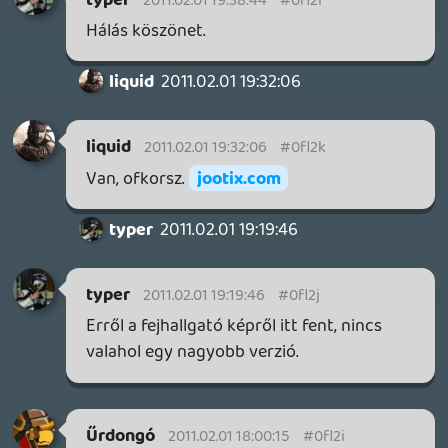
nincsen az nem fog venni ilyen konzolt és
pont."
Amivel önmagát rúgná tökön, hiszen
lassan belátták hogy a japán piacot nem
fogják tudni bevenni, ezért kezdtek el
jobban foglalkozni a kisebb
"jelentéktelenebb" Európai, Dél-Amerikai
országokkal, sok kicsi sokra megy alapon.
(ráadásul mintha lett is volna olyan
nyilatkozatuk, hogy a következő Xbox-nál
már mindenképp le kell váltaniuk a dupla
rétegű dvd-t, nagy valószínűséggel blu-
ray-re)
A GT5-ös példát nem egészen értem, a
játék elején a lemezről felmásolt jó 10 Gb-
ot, a többit ugyanúgy lemezről olvasta. A
nagyon stabil, gyors net meg elég kevés
országban van, a MS-nak meg pont az a
érdeke, hogy minél jobban elterjessze a
gépét.
Szóval én arra tippelek hogy következő