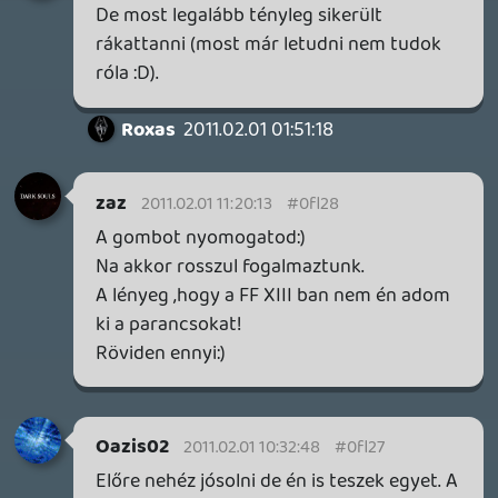
1 / 2
DOOM: THE DARK AGES - REVELATIONS DLC
TESZT
20 órája
6
THQ NORDIC ÚJDONSÁGOK – EZ TÖRTÉNT PÉNTEKEN
THQ Nordic Digital Showcase összefoglaló.
1 napja
5
GTA A NETFLIXEN – EZ TÖRTÉNT CSÜTÖRTÖKÖN
Továbbá: Warrior Cats: Clans of the Forest, Onimusha: