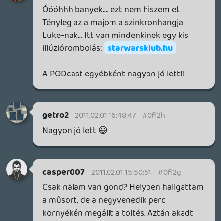
generációban egyik cég se fogja meglépni
a digitális disztribúciót, ha mégis, abból
bukfenc lesz. Az egy dolog hogy nagyon
szép eladásokat tud produkálni egy XBLA-
PSN-re fejlesztett játék, vagy HD remake,
amik 1-200 Mb-tól 1-2 Gb-ig terjednek, és a
legdrágább is talán ~3000 ft-nak felel
meg.. de egy új, 8-10 ezer ft-os,
alaphangon 10 Gb, vagy attól még
nagyobb terjedelmű játékot (valószínűleg
az újak már még többet foglalnak mint a
mostaniak) nagyon kevesen vennének
meg.
Talán ha ettől olcsóbb lenne, de én
ringatnám magam abba a tévhitbe, hogy
tok-borító-füzet-lemez nélkül az új címet
majd ~5-6 ezrekért árulnák.
Oazis02
2011.02.01 10:32:48
drag
2011.02.01 11:30:49
#0fl29
De most legalább tényleg sikerült