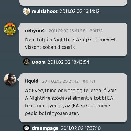
sem emlékszem, vagyis a Bizarre
próbálkozása sem meglepetés ebből a
szempontból. Az az egyediség, ami a -
szigorúan Daniel Craig előtti - filmeket
jellemzi, filmvásznon működik igazán,
játékba nem lehet átültetni.
liquid
2011.02.02 17:11:32
#0fl2y
Tudtommal nincs, de a megjelenése
havában a szoftveres Top10 közelébe se
került az USA-ban, és az angol listákon se
nagyon volt rajta. Ha csak nem adtak el
belőle masszív mennyiségeket máshol
(valószínűtlen) akkor az ilyesmi egy AAA
címnél súlyos bukást szokott jelenteni.
multishoot
2011.02.02 16:14:12
multishoot
2011.02.02 16:14:12
#0fl2x
Arról nincs pontos (vagy legalább becsült)
számadat?