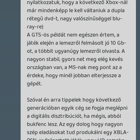
Rudymester
2011.01.31 21:37:19
Rudymester
2011.01.31 21:37:19
#0fl1z
Liquid: Ridge Racer Type 4 esetében arra a
kanyarra gondoltál, amelyik az alagút előtt
van? 😉
Doom
2011.01.31 21:08:49
#0fl1y
Vajon a megújult podcast már az új oldal
alatt fog dübörögni? 😃
rehynn4
2011.01.31 19:35:08
#0fl1x
Nem a megfelelő filmre ültél be, az igazi 3D
filmekben nem panelek vannak különböző
síkokban, hanem ténylegesen domború
alakzatok.
Oazis02
2011.01.31 19:26:38