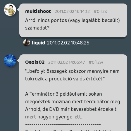
backstab
2011.02.02 08:41:22
#0fl2r
Ennek tükrében különösen érthetetlen a
Bizarre menesztése. Ha a Blood Stone
megbukott volna, aszondom, megértem.
Adibadi
2011.02.01 23:45:49
rehynn4
2011.02.02 07:08:02
#0fl2q
Nem is arról van szó, hanem a közönség
részéről tapasztalt érdeklődésről.
Doom
2011.02.02 01:04:58
Doom
2011.02.02 01:04:58
#0fl2p
Szerintem nem egy példát lehetne sorolni
akár filmekből, vagy játékokból, hogy az
eladott példányszámok, illetve befolyt
összegek sokszor mennyire nem tükrözik
a produkció valós értékét.
Adibadi
2011.02.01 23:45:49