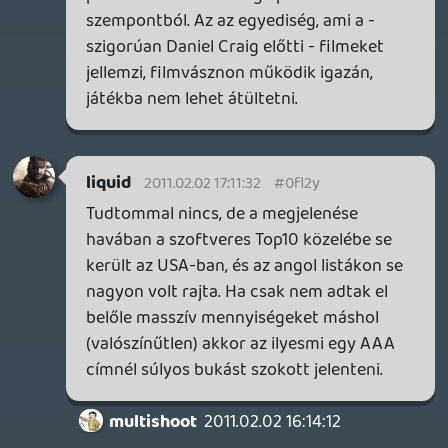
Bullshit. Ha szar lesz a Sine Mora, akkor ezt
le kell írni hazánkban is, pont.
dreampage
2011.02.01 20:08:56
liquid
2011.02.02 10:48:25
#0fl2u
A Blood Stone megbukott. A kolléga a
filmekről beszélt.
backstab
2011.02.02 08:41:22
KrAtos007
2011.02.02 10:46:43
#0fl2t
Jaj a régi szép MGS. Rögtön bevillant az
élmény. 😃
rehynn4
2011.02.02 10:32:25
#0fl2s
Miért, mennyi ment el belőle?
backstab
2011.02.02 08:41:22