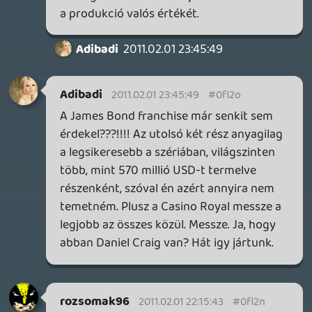
liquid
2011.02.01 19:32:06
liquid
2011.02.01 19:32:06
#0fl2k
Van, ofkorsz.
jootix.com
typer
2011.02.01 19:19:46
typer
2011.02.01 19:19:46
#0fl2j
Erről a fejhallgató képről itt fent, nincs
valahol egy nagyobb verzió.
Űrdongó
2011.02.01 18:00:15
#0fl2i
Óóóhhh banyek.... ezt nem hiszem el.
Tényleg az a majom a szinkronhangja
Luke-nak... Itt van mindenkinek egy kis
illúziórombolás:
starwarsklub.hu
A PODcast egyébként nagyon jó lett!!