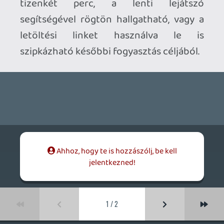
Ahhoz, hogy te is hozzászólj, be kell
jelentkezned!
1 / 2
CHASE
2011.02.06 18:03:29
#0fl37
nem tudtam, honnan ismerős ez a csaj.
Pepper
dreampage
2011.02.03 18:24:08
#0fl36
Én annak idején az Everything or Nothing-
ot is nagyon gyengének tartottam, nem
volt benne az, amitől számomra James
Bond egy James Bond. Gagyi
akciójátéknak tűnt licenszelt névvel, de ez
legyen az én bajom.
liquid
2011.02.02 20:21:42