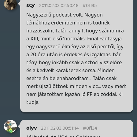
a mai napig élvezhető az a 97'-es
Goldeneye. A Wii-s remakel nem
játszottam, de amikor megtudtam, hogy
Brosnant lecserélték Craigre, onnantól
kezdve nem érdekelt a játék.
dreampage
2011.02.02 17:37:10
rehynn4
2011.02.02 23:42:34
#0fl33
Az előbb említett Goldeneye Wii lekörözte
mindenhol, de az sem érte el világszinten
az 1 milliót. Szóval gondolhatod...
multishoot
2011.02.02 16:14:12
rehynn4
2011.02.02 23:41:56
#0fl32
Nem túl jó a Nightfire. Az új Goldeneye-t
viszont sokan dicsérik.
Doom
2011.02.02 18:43:54