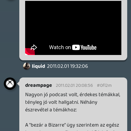
getro2
2011.02.01 16:48:47
#0fl2h
Nagyon jó lett 😃
casper007
2011.02.01 15:50:51
#0fl2g
Csak nálam van gond? Helyben hallgattam
a műsort, de a negyvenedik perc
környékén megállt a töltés. Aztán akadt
egy kis dolgom, azóta nem indítottam el
újból, biztos működni fog, de azért mégis
rákérdezek.
zaz
2011.02.01 13:24:04
#0fl2f
Elbeszélünk egymás mellett:)
Lavitz
2011.02.01 12:52:45
Oazis02
2011.02.01 13:11:17
#0fl2e
Nekem úgy volt, hogy nem kért először