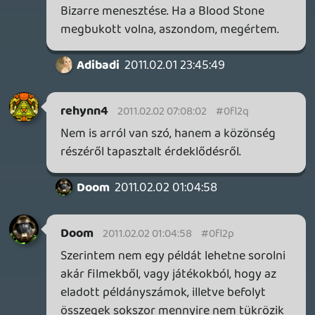
eladásokat, akár a gép teljesítményét. A
PSP, a handheld piac szerintem más.
Persze majd kiderül.
A Kinect pedig, tetszik, nem tetszik,
sikeres, és ez alapjaiban határozhatja meg
az Xbox 360 jövőjét. Vega jövőképe nekem
nem tűnt irreálisnak, de megint csak a
költségekkel van problémám. Egy
hardcore nextgen bázis kiépítése
mindenkinek iszonyatosan sok pénzébe
lenne, akár nekünk játékosoknak is... És
akkor még nem is tisztázott, merre
haladnak az olyan trendek, mint a 3D,
digitális disztribúció, felhő alapú számítás...
Aki korán húz, és rossz irányba indul,
kiírhatja magát a konzolbizniszből. "Casual
360" ide vagy oda.
typer
2011.02.01 19:38:44
#0fl2l
Hálás köszönet.