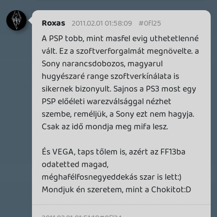
COUNTRY DLC – EZ TÖRTÉNT KEDDEN
Továbbá: Crimson Moon, The Walking Dead: Streets of
Survival, Endless Legend II.
4 napja
4
GAME PASS: AUGUSZTUS ELSŐ HETEI
A Beast of Reincarnation premier árnyékában ezúttal
inkább a Premium előfizetők könyvtára növekedik majd
a következő néhány napban.
4 napja
7
HETI MEGJELENÉSEK | 2026 #32
PREMIER
5 napja
7
IAN LIVINGSTONE - A VÉR-SZIGET LABIRINTUSA
KÖNYV
5 napja
2