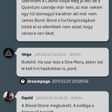
Adibadi
2011.02.01 23:45:49
#0fl2o
A James Bond franchise már senkit sem
érdekel???!!!! Az utolsó két rész anyagilag
a legsikeresebb a szériában, világszinten
több, mint 570 millió USD-t termelve
részenként, szóval én azért annyira nem
temetném. Plusz a Casino Royal messze a
legjobb az összes közül. Messze. Ja, hogy
abban Daniel Craig van? Hát igy jártunk.
rozsomak96
2011.02.01 22:15:43
#0fl2n