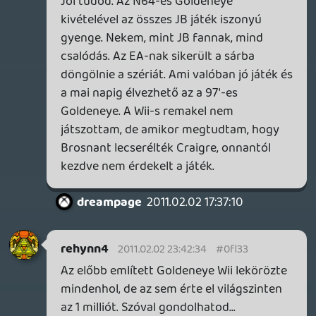
liquid
2011.02.02 20:21:42
#0fl31
Az Everything or Nothing teljesen jó volt.
A Nightfire szódával elment, a többi EA
féle cucc gyenge, az (EA-s) Goldeneye
pedig botrányosan szar.
dreampage
2011.02.02 17:37:10
Doom
2011.02.02 18:43:54
#0fl30
Azt hiszem még a 007 Nightfire volt amit
dicsértek. Sajna amit én szereztem
példányt olyan karcos volt hogy a
menünél lefagyott. 😞
dreampage
2011.02.02 17:37:10
dreampage
2011.02.02 17:37:10
#0fl2z
A James Bond témához: Játékokban
tudtommal sosem szerepelt fényesen ez a
licensz, az N64-es Goldeneye-t leszámítva
egyetlen túl jó, vagy túl sikeres JB játékra