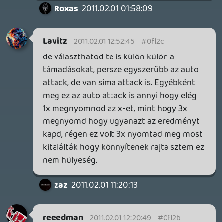
És VEGA, taps tőlem is, azért az FF13ba
odatetted magad,
méghafélfosnegyeddekás szar is lett:)
Mondjuk én szeretem, mint a Chokitot:D
2011.02.01 01:51:18
#0fl24
Óó Drag, fuck, Oblivion végigvitel only
2011ben...???:O:) Szégyen s gyalázat.
Örihari:P
2011.02.01 01:41:02
#0fl23
Ez waddaaa.... mi ez a gép amivel ilyen
szépen, simán lehet befordulni a
legnagyobb sz*rba is?:)
Lavitz
2011.01.31 22:30:35
liquid
2011.01.31 22:53:14
#0fl22
Igen, ez az az ív. (A csóka mondjuk nem
drifteli végig a videón)