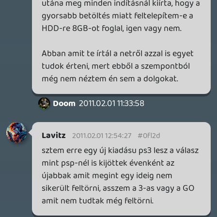
nem kellesz egyben az egész játékot
felrakni, hanem játék közben fog tölteni
meg instalálni. Ehhez kellesz gyors
internet de akinek nincsen az nem fog
venni ilyen konzolt és pont.
rehynn4
2011.02.01 08:47:47
#0fl26
(A Sine Mora pedig jöhet majd 3DS-re is,
Vega;) )
Roxas
2011.02.01 01:58:09
#0fl25
A PSP tobb, mint masfel evig uthetetlenné
vált. Ez a szoftverforgalmát megnövelte. a
Sony narancsdobozos, magyarul
hugyészaré range szoftverkínálata is
sikernek bizonyult. Sajnos a PS3 most egy
PSP előéleti warezválsággal nézhet
szembe, reméljük, a Sony ezt nem hagyja.
Csak az idő mondja meg mifa lesz.