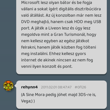
Way of the Sword, TOEM 2, Quake remaster.
2 napja
9
SENARA: THE SACRAMENT
TESZT
Szektások, mélytengeri rémek és egy realisztikus
óceánjáró. A SENARA-ban első pillantásra minden
megvan, ami a sikerhez kell, ez az összkép azonban
becsapós.
2 napja
5
MEGJELENÉSI DÁTUMOK NAPJA – EZ TÖRTÉNT SZERDÁN
Benne: Isle of Reveries, Beaten Path, Moonlighter 2: The
Endless Vault, Fallen Tear: The Ascension.
3 napja
2
CORSAIR CLIPPER PRO MINI 60 - KICSI, DE ERŐS
TESZT
3 napja
5
FIRE EMBLEM: FORTUNE'S WEAVE DIRECT, MAFIA: THE OLD