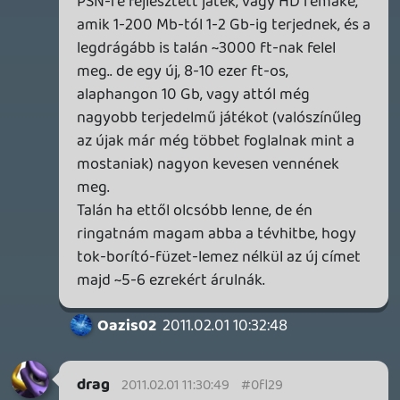
BozontHolmes
2011.01.31 19:29:26
#0fl1w
Hát a NGP bejelentést bevárhat átok
volna...
Információk
Oké, értem és elfogadom!
Oazis02
2011.01.31 19:26:38
#0fl1v
A 3D nekem nagy csalódás, eddig RealD
moziban meg TV-ben is néztem és én
mindössze két féle síkot látok a hátteret
meg elöl a színészeket. A színészek viszont
nem 3Dsek hanem 2D-sek, olyanok mintha
körbe lettek volna vágva és előrehelyezve.
Meg zavar, hogy ami elöl van az homályos.
Úgyhogy ez az egész nem 3D hanem csak
térérzet. Az Avatar látványvilága viszont
nagyon jó, ámultam bámultam rajta.
REJTJ
2011.01.31 19:19:09
#0fl1u
Nekem ez az 1. ilyen podcast .. nekem
tetszett. Csak így tovább.