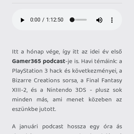
Itt a hónap vége, így itt az idei év első
Gamer365 podcast
-je is. Havi témáink: a
PlayStation 3 hack és következményei, a
Bizarre Creations sorsa, a Final Fantasy
XIII-2, és a Nintendo 3DS - plusz sok
minden más, ami menet közeben az
eszünkbe jutott.
A januári podcast hossza egy óra ás
tizenkét perc, a lenti lejátszó
segítségével rögtön hallgatható, vagy a
letöltési linket használva le is
szipkázható későbbi fogyasztás céljából.