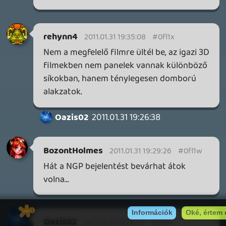
19 éve videójáték minden nap! Copyright 365 Media Kft
Impresszum
|
Hirdetési ajánlatunk
|
Felhasználási feltételek
|
Adatvédelmi elveink
|
Sütik
Hírek
|
Cikkek
|
Podcastok
|
Blogok
|
Gaming Fórum
|
Offtopic Fórum
RSS
|
Blog RSS
|
Podcast RSS
|
Instagram
|
Youtube
|
Facebook
|
Twitter
|
Patreon