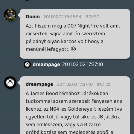
liquid
2011.02.02 10:48:25
Oazis02
2011.02.02 14:05:47
#0fl2w
"...befolyt összegek sokszor mennyire nem
tükrözik a produkció valós értékét."
A Terminátor 3 például amit sokan
megnéztek moziban mert terminátor meg
Arnold, de DVD már kevesebbet érdekelt
mert nagyon gyenge lett.
-------------------------------------
Szerintem a Casino Royal elég jó lett de a
Quantum csendje már nem, az már nekem
egy túl izomagyú karakter aki már nem
James Bond. Bond a furfangosságával
intézi el az ellenfeleit nem azzal, hogy
véresre veri őket.
Vega
2011.02.02 13:20:55
#0fl2v