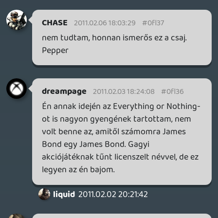
sQr
2011.02.03 02:50:48
#0fl35
Nagyszerű podcast volt. Nagyon
témákhoz érdemben nem is tudnék
hozzászólni, talán annyit, hogy számomra
a XIII, mint első "normális" Final Fantasyja
egy nagyszerű élmény az első perctől, így
a 20 óra után is érdekes és izgalmas, bár
tény, hogy inkább csak a sztori visz előre
és a kedvelt karakterek sorsa. Minden
esetre én belehabarodtam... Talán csak
mert újszülöttnek minden vicc... vagy mert
nem játszottam igazán jó FF epizóddal. Ki
tudja.
ölyv
2011.02.03 00:51:14
#0fl34
Jól tudod. Az N64-es Goldeneye
kivételével az összes JB játék iszonyú
gyenge. Nekem, mint JB fannak, mind
csalódás. Az EA-nak sikerült a sárba
döngölnie a szériát. Ami valóban jó játék és