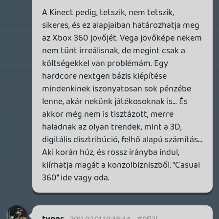
Lavitz
2011.02.01 12:52:45
#0fl2c
de választhatod te is külön külön a
támadásokat, persze egyszerübb az auto
attack, de van sima attack is. Egyébként
meg ez az auto attack is annyi hogy elég
1x megnyomnod az x-et, mint hogy 3x
megnyomd hogy ugyanazt az eredményt
kapd, régen ez volt 3x nyomtad meg most
kitalálták hogy könnyítenek rajta sztem ez
nem hülyeség.
zaz
2011.02.01 11:20:13
reeedman
2011.02.01 12:20:49
#0fl2b
Ez a verda nekem is új. 😃
Roxas
2011.02.01 01:41:02
Doom
2011.02.01 11:33:58
#0fl2a
"Ehhez kellesz gyors internet de akinek