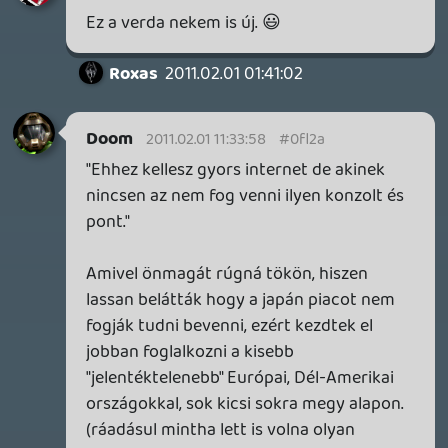
Lavitz
2011.01.31 22:30:35
Lavitz
2011.01.31 22:30:35
#0fl21
drift az ív, "videojátékos árkád
autóversenyek csúcskategóriás
orgazmusa":
0:44-től kezdődik 🙂
Rudymester
2011.01.31 21:37:19
liquid
2011.01.31 21:40:16
#0fl20
Igenigen 🙂