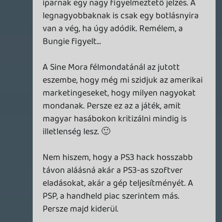
instalálást hanem amikor kiválasztottam
az autót meg a pályát akkor írta ki, hogy
installing..., utána meg amikor felmentem
PSN-re akkor letöltött valamit hozzá és
utána meg minden indításnál kiírta, hogy a
gyorsabb betöltés miatt feltelepítem-e a
HDD-re 8GB-ot foglal, igen vagy nem.
Abban amit te írtál a netről azzal is egyet
tudok érteni, mert ebből a szempontból
még nem néztem én sem a dolgokat.
Doom
2011.02.01 11:33:58
Lavitz
2011.02.01 12:54:27
#0fl2d
sztem erre egy új kiadásu ps3 lesz a válasz
mint psp-nél is kijöttek évenként az
újabbak amit megint egy ideig nem
sikerült feltörni, asszem a 3-as vagy a GO
amit nem tudtak még feltörni.
Roxas
2011.02.01 01:58:09