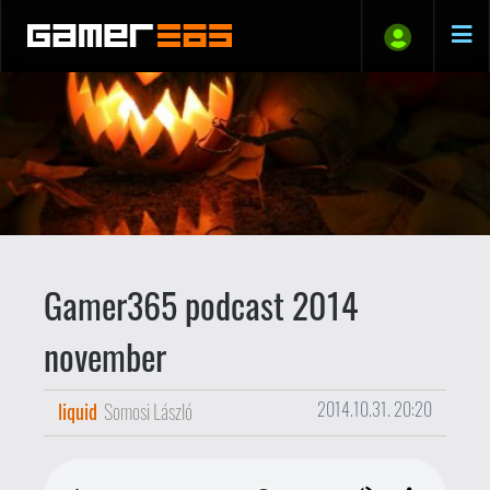
Gamer365 podcast 2014
november
liquid
Somosi László
2014.10.31. 20:20
Itt a hónap vége, és itt a
Gamer365