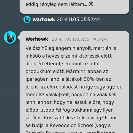
Ghz
2014.11.05 13:52:39
Ghz
2014.11.05 14:24:01
#07gv0
Nem, nem lehet elvonatkoztatni mert szep
es jo itt a hosszas eszmefuttatasod de
akkor, hogy a vitat rovidre zarjuk mondjal
nekem legyszives egy okot arra amivel
rektifalni lehet artatlan emberek
legyilkolasat, mondj egy ervet amivel ez
szentesothrto, filmben, jatekban
barmiben? Mert en nem hallottam meg
olyan filmrol vagy ezen a szutykon kivul
olyan jatekrol a kizarolag csak arrol szolna,
hogy az eletukert konyorgo artatlanokat
meszarolsz le csak ugy! Nem haboru vagy
egy esztme vagy barmi ilyesmi neveben
hanem csak ugy! Figyelek.
azutolsoejjel
2014.11.05 14:15:14
T
2014.11.05 14:15:22
#07guz