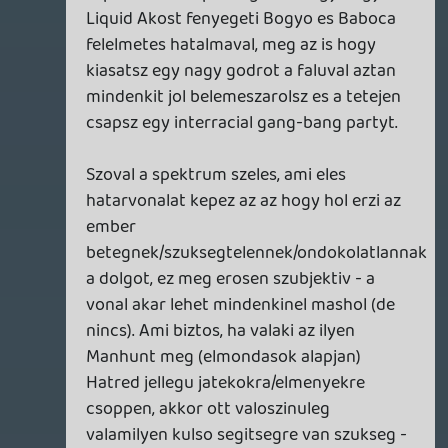
Parasztbutító, kommersz szar filmek,
csöpögős, nyálas szentimentális
förmedvények, vagy ilyen sorozatgyilkos,
olyan sorozatgyilkos, filmiparban mindegy,
akár oscart vagy emmyt is kaphatsz, itt
meg meg ne jelenjen valami egy gameplay
alapján, mert NEM SZABAD és pfúj.
Amúgy a platformerekben az állatkák
öncélú gyilkolászása megengedett? Holott
el is mehetnék mellettük? Azért mert nem
annyira brutálisan néznek ki a képkockák,
és mert nem emberi alakot öltenek a
figurák? Az egész egy nagy lufi, ti meg tök
egyoldalúan nézitek a dolgokat, felőlem
jöhet minden, majd a kormány vagy akárki
úgyis betiltja ha be.akarja, plusz ha nem,
akkor még lehet szavazni a pénztárcáddal
is...
liquid
2014.11.05 13:42:45