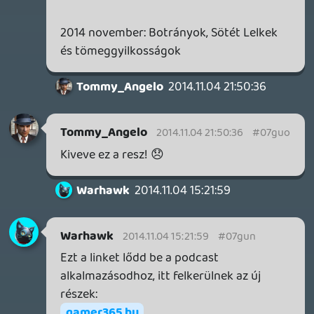
Necroman Mk2
2014.11.02 13:11:09
#07gua
Jó volt a podcast, bár a DriveClub
esetében vártam már a PS+ verzió körüli
csúszás felemlegetését is, ami szerintem
szintén megért volna egy bővebb kifejtést.
Ellenben mcmacko meghoztad a kedvem a
Proteus-hoz 🙂
A Hatred videó pszichológiai olvasatához
pedig "minálunk" a következőket írtam:
Holló a hollónak nem vágja ki a szemét! -
vagyis a normális életet élő, egészséges
elmével s lelki világgal rendelkező
videojátékos nem szívesen gyilkolászik
normális, átlagos embereket.
Gengsztereket, terroristákat, ellenséges
katonákat meg egyéb gonosz, randa
lényeket (függetlenül, hogy a pokolból
vagy az űrből jöttek) igen, de a normális
embereket nemigen. Erre nagyon jó példa
volt a CoD MW2 “No Russians” pályája, ahol
(talán ennyi év után már nem spoiler) a
repülőtéren várakozó emberekbe kellett