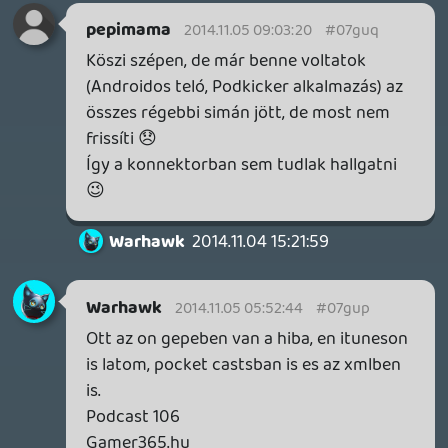
a PSN-en működik azon funkciók amiért
fizetünk meg amit kitaláltak rá?! Egy este?
Ez azt tényleg nextgen...
Matild
2014.11.02 23:45:46
#07guc
Szerintem az liquid, aki mondja utána.
De nekem nem maradt meg, de most
direkt visszatekertem. 😃
casper007
2014.11.02 23:32:55
casper007
2014.11.02 23:32:55
#07gub
A podcast epic pillanata: épp a DS-t
éltetitek, siklara kifejti, hogy jó vagy, mire a
háttérben valaki, talán drag: "Jó vagy, igen".
😃 Én ott úgy röhögtem, szerintem
viccesen jön ki. Hallgassátok vissza 4500
másodperc körül. 🙂