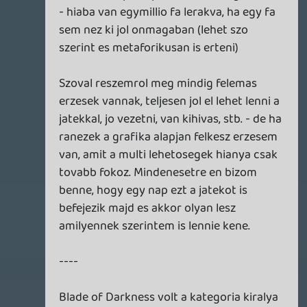
Warhawk
2014.11.03 10:22:06
Warhawk
2014.11.03 10:22:06
#07gug
Ugymeneti kerdes, mert vegul nem lett
tisztazva: most akkor ki lettem rugva, vagy
van meg egy huzasom? 🙂
Adeusz
2014.11.03 10:13:28
#07guf
Nálam ezek voltak a további remek
kisgyereket lekötő játékok, egyébként jó
téma én örültem neki, köszi liquid:
GTA V, autókázás, lehetőleg sötétben,
hogy legyen szép közvilágítás +
neonfények, mindeközben kínosan
ügyelve arra, hogy minden piroslámpánál
megálljunk és megvárjuk míg zöldre vált.
Kukásautó (vagy valami nagy truck,
esetleg busz) előny.