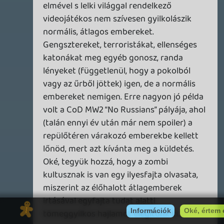
quietsniper
2014.11.01 09:28:18
#07gtu
Proteus. 😃 Mondjuk úgy, hogy én se
igazán tudtam hová tenni. Pedig
összességében szép értékeléseket kapott.
Totti5
2014.11.01 08:20:58
#07gtt
BF 4
PS4 version, you're getting a 1600x900
image scaled to whichever output you'd
prefer, while the Xbox One trots behind
with a 1280x720
Dude
2014.11.01 03:24:58
#07gts
Most majd a harmadikat elméletileg.
maccc
2014.11.01 03:20:43