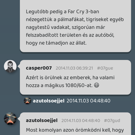
patch-ek.
Okés, a legtöbb a jövőbeli DLC-ket
pakolják bele, ami eléggé nagy baromság,
annak aki sose vesz DLC-t, de a multiban
elvan az alap játékoknál.
Nah de amióta generáció váltás van...BF 4-
et lazán egy teljesen új játékot építettek
fel azzal a majd 20 gigás patch-jével, Dead
Rising 3 érzésem szerint szintén átesett
egy nagyobb hegesztésen. (nem létezik,
hogy az a három sztori DLC, ruhákkal meg
minden rajta legyen a patch-en. Ha mégis
akkor fákk juh Capcom)
De új Wolfinál is dobtam egy hátast. "Ó jön
egy patch, nocsak máris? Biztos csak ilyen
kis hibákat ja...majdnem 12 giga???? WTF?"
shearer
2014.11.01 11:55:12
fozelek
2014.11.01 15:28:39
#07gtz
Nekem még egyszer sem fagyott ki, sem