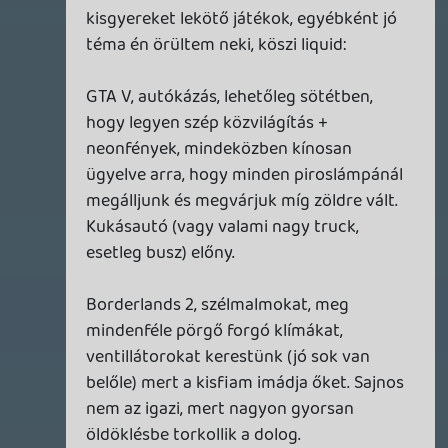
legfrisebb Catalyst beta drivert, directx-et
telepítettem, de mintha csak egyre
rosszabb lenne... kezdek kifogyni az
opcióktól. 😕
fozelek
2014.11.01 15:28:39
Karez
2014.11.01 16:04:29
#07gu1
BTW, ez a családbarát Hatred előzetes még
talán egy jó játék hangulatát is sugallja 😃
2014.11.01 15:50:53
#07gu0
Furcsa még nekem ezek a 5-6-12 gigás