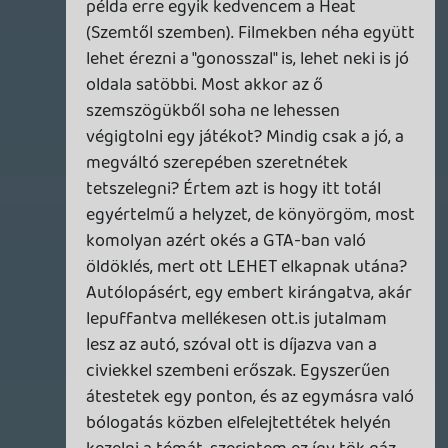
😉
Warhawk
2014.11.04 15:21:59
Warhawk
2014.11.05 05:52:44
#07gup
Ott az on gepeben van a hiba, en ituneson
is latom, pocket castsban is es az xmlben
is.
Podcast 106
Gamer365.hu
2014 november: Botrányok, Sötét Lelkek
és tömeggyilkosságok
Tommy_Angelo
2014.11.04 21:50:36
Tommy_Angelo
2014.11.04 21:50:36
#07guo
Kiveve ez a resz! 😞
Warhawk
2014.11.04 15:21:59