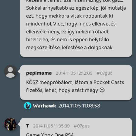
Warhawk
2014.11.04 15:21:59
#07gun
Ezt a linket lődd be a podcast
alkalmazásodhoz, itt felkerülnek az új
részek:
gamer365.hu
pepimama
2014.11.04 15:13:55
Warhawk
2014.11.04 15:21:29
#07gum
Ott van fent, már aznap felkerült.
bLz
2014.11.03 18:50:41
pepimama
2014.11.04 15:13:55
#07gul
Kedves Szerkesztők! Lehetne frissíteni az
RSS-ben is a podcastet? A podcast-
alkalmazásom még mindig nem látja a
frisset és azon sokkal egyszerűbb hallgatni
+ automatikusan leszedi. Előre is KÖSZ!