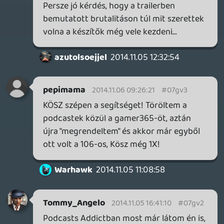
iparágban, ahol a játékok 90%-ban az
jelenti az előrehaladást ha így vagy úgy, de
megölsz valaki(ke)t, nagyon naivnak kell
lenni ahhoz, hogy ne lássuk előre, hogy
előbb-utóbb fel fog bukkanni egy ilyen
játék is. Rosszabb lesz tőle a világ? Franc
se tudja, a Revenge on School (vagy a
Custer's Revenge, vagy a... sorolhatnám,
szinte minden generáció előteremti a saját
"controversial game" mintapéldányát) után
rosszabb lett? Pszichopata
zombihadsereget nevel? Kötve hiszem. Ha
megjelenik akkor megjelenik, lesz aki
megveszi, valószínűleg a többség nem és
szépen megy majd a süllyesztőbe az ilyen
Fluster Cluckokkal együtt.
(Az már egy érdekesebb kérdés, hogy
mennyivel járult / járul hozzá az esetleges
sikerességéhez az, hogy címlapon
mutatták be / hűltek el tőle látványosan
egy rakás helyen.)