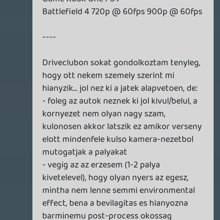
theSickness
2014.11.04 01:44:56
#07guk
Érdekes volt hallani, hogy kábé ugyanúgy
gondolkodtok a Hatred jelenséggel
kapcsolatban, ahogyan én. Olyan másfél
hete írtam róla, és nagyjából ugyanezek a
gondolatok jöttek fel bennem is. Már a
puszta léte is felháborító. 🙂
bLz
2014.11.03 18:50:41
#07guj
iTunes?!
liquid
2014.11.03 15:29:32
#07gui
Az a békülős szex minőségétől függ.
Warhawk
2014.11.03 10:22:06
friedmannt
2014.11.03 15:18:41
#07guh
Van még egy húzásod, utána elmehetsz.