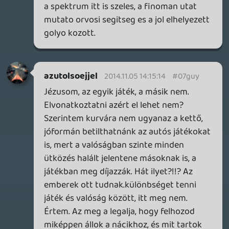
Ghz
2014.11.05 13:52:39
#07guw
Ha neked elfogadható az, hogy egy "játék"
arról szóljon, hogy ártatlanokat végzünk ki
a földön úgy simán mókából akkor a
probléma a te készülékedben van. Meg
milyen másik oldal mutogatása? Szegény
elmebeteg tömeggyilkosokat senki nem
érti meg mert nem készítettek még róluk
játékot?? Akkor ezek szerint nálad az is
oké meg vita tárgya, hogy a nácik mit
műveltek? Szerintem gondold át még
egyszer, hogy mit beszélsz meg mit
hasonlítasz mihez...
azutolsoejjel
2014.11.05 12:32:54
liquid
2014.11.05 13:42:45
#07guv
Tisztelettel: a Heat nem túl szerencsés
példa, nem emlékszem benne olyan
jelenetre, ahol De Niro automata fegyvert
ragad, válogatás nélkül elkezd járókelőket