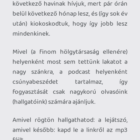
fogyasztását csak nagykorú olvasóink
(hallgatóink) számára ajánljuk.
Amivel rögtön hallgathatod: a lejátszó,
amivel később: kapd le a linkről az mp3
fájlt.
Letöltés: Gamer365 podcast 2014
november
Ahhoz, hogy te is hozzászólj, be kell
jelentkezned!
1 / 2
pepimama
2014.11.07 20:10:11
#07gv5
Kedves Rehynn! A podcastben