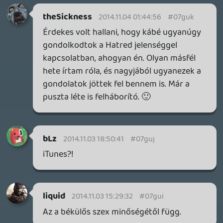
Dude
2014.11.01 21:22:00
#07gu6
Tehát teszteled? 🙂 Akkor viszont szopóka.
siklara
2014.11.01 17:52:24
Matild
2014.11.01 21:20:46
#07gu5
Jó kis podcast volt.
Siklara és Ghz, ha ráértek, gyertek
gyakrabban.
siklara
2014.11.01 17:52:24
#07gu4
Egen, kedvem szerint én is hagynám a
fenébe még pár hónapig, de ez most
sajnos nem igazán opció. Legalább nem a
Capcom adja ki. 😃
Dude
2014.11.01 17:15:13