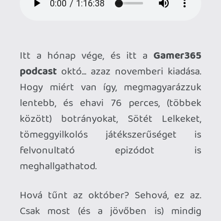
podcast
októ... azaz novemberi kiadása.
Hogy miért van így, megmagyarázzuk
lentebb, és ehavi 76 perces, (többek
között) botrányokat, Sötét Lelkeket,
tömeggyilkolós játékszerűséget is
felvonultató epizódot is
meghallgathatod.
Hová tűnt az október? Sehová, ez az.
Csak most (és a jövőben is) mindig
következő havinak hívjuk, mert pár órán
belül következő hónap lesz, és (így sok év
után) kiokoskodtuk, hogy így jobb lesz
mindenkinek.
Mivel (a finom hölgytársaság ellenére)
helyenként most sem tettünk lakatot a
nagy szánkra, a podcast helyenként
csúnyabeszédet tartalmaz, így