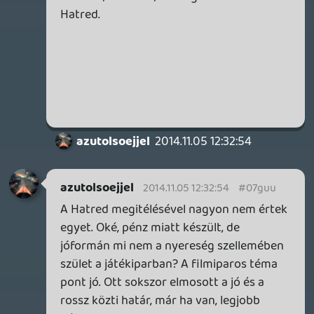
szetjatszottam anno es sokaig nagyon
hianyzott hogy legyen valami hasonlo.
Hiaba jottek ki olyanok mint az Enclave es
tarsai, egyik sem tudta azt amit a
Severance.
Warhawk
2014.11.05 11:08:58
#07gur
Nálam Pocket Castsban gond nélkül
megjelenik minden.
goo.gl
Szerintem próbáld kitörölni és újra
hozzáadni a lenti xml-t.
pepimama
2014.11.05 09:03:20
pepimama
2014.11.05 09:03:20
#07guq
Köszi szépen, de már benne voltatok
(Androidos teló, Podkicker alkalmazás) az
összes régebbi simán jött, de most nem
frissíti 😞
Így a konnektorban sem tudlak hallgatni