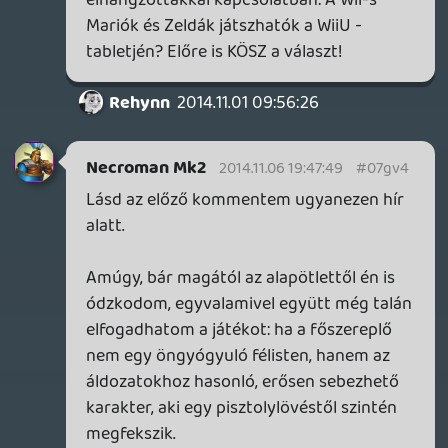
pepimama
2014.11.06 09:26:21
#07gv3
KÖSZ szépen a segítséget! Töröltem a
podcastek közül a gamer365-öt, aztán
újra "megrendeltem" és akkor már egyből
ott volt a 106-os, Kösz még 1X!
Warhawk
2014.11.05 11:08:58
Tommy_Angelo
2014.11.05 16:41:10
#07gv2
Podcasts Addictban most már látom én is,
eddig tényleg nem láttam... 😞
Warhawk
2014.11.05 05:52:44
Warhawk
2014.11.05 15:05:55
#07gv1
Valószínűleg engem hiányolt, mert én is
inkább a heves érzelmi kitörések előtt
állok értetlenül, semmint az adott
produktum előtt. Mármint: abban az