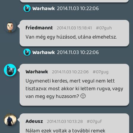
Dude
2014.11.01 17:15:13
#07gu3
PC-n várni kell 1-2 hónapot és akkor már a
driver és a patchek is segítenek. Amióta
ezt teszem sokkal kevesebbet szívok a
konfigurálással és a bugokkal. Persze, ha a
Capcom a kiadó akkor esélyes, hogy nem
😃
siklara
2014.11.01 16:52:49
siklara
2014.11.01 16:52:49
#07gu2
Nekem már a nemlétező tököm tele van
vele. Fél napja próbálom gatyába rázni, és
még mindig valami iszonyat, ahogy fut.
Nálam nem fagy, de rémesen hullámzik az
FPS, miközben még elég ronda is, az
options menü meg tök bugos, úgyhogy
annak ellenére is folyton elfelejti, meg
visszaállítja a korábbi beállításokat, hogy a
készítők minden fix-javaslatát
végigzongoráztam már. Felraktam a