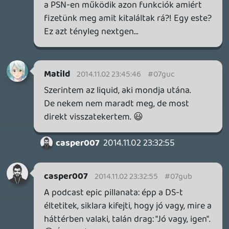
patch előtt, sem patch után. Átmeneti
probléma lehetett nálad.
shearer
2014.11.01 11:55:12
shearer
2014.11.01 11:55:12
#07gty
Sajnos a PS4-es Lords of the Fallen is öt
gigás patch-csel indít, és ennek ellenére
kifagyott az első percben. Van még rajta
mit csiszolni. 😞
(amúgy maga a játék jó)
dreampage
2014.11.01 10:16:35
#07gtx
Jó podcast volt mint mindig, jó témákkal.
Köszi. 🙂
Rehynn
2014.11.01 09:56:26
#07gtw
Távol álljon tőlünk, hogy kötözködősek
legyünk, hisz tudjuk, hogy te különösen
nem szereted, ha valaki kötözködős.