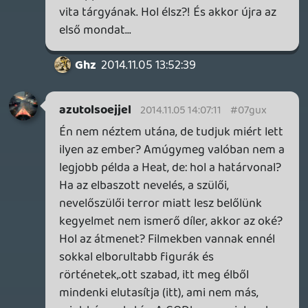
mészárolni, aztán szétlövi egy sebesült, a
földön csúszva az életéért könyörgő nő
fejét. Ha a Heat játék-megfelelőjét
keresed, az a GTA, és még véletlenül sem a
Hatred.
azutolsoejjel
2014.11.05 12:32:54
azutolsoejjel
2014.11.05 12:32:54
#07guu
A Hatred megitélésével nagyon nem értek
egyet. Oké, pénz miatt készült, de
jóformán mi nem a nyereség szellemében
szület a játékiparban? A filmiparos téma
pont jó. Ott sokszor elmosott a jó és a
rossz közti határ, már ha van, legjobb
példa erre egyik kedvencem a Heat
(Szemtől szemben). Filmekben néha együtt