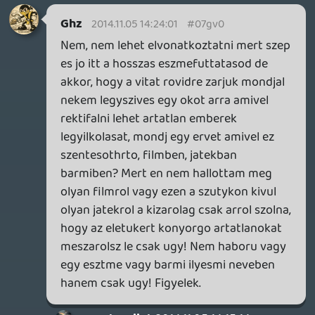
betegnek/szuksegtelennek/ondokolatlannak
a dolgot, ez meg erosen szubjektiv - a
vonal akar lehet mindenkinel mashol (de
nincs). Ami biztos, ha valaki az ilyen
Manhunt meg (elmondasok alapjan)
Hatred jellegu jatekokra/elmenyekre
csoppen, akkor ott valoszinuleg
valamilyen kulso segitsegre van szukseg -
a spektrum itt is szeles, a finoman utat
mutato orvosi segitseg es a jol elhelyezett
golyo kozott.
azutolsoejjel
2014.11.05 14:15:14
#07guy
Jézusom, az egyik játék, a másik nem.
Elvonatkoztatni azért el lehet nem?
Szerintem kurvára nem ugyanaz a kettő,
jóformán betilthatnánk az autós játékokat
is, mert a valóságban szinte minden
ütközés halált jelentene másoknak is, a
játékban meg díjazzák. Hát ilyet?!!? Az
emberek ott tudnak.különbséget tenni