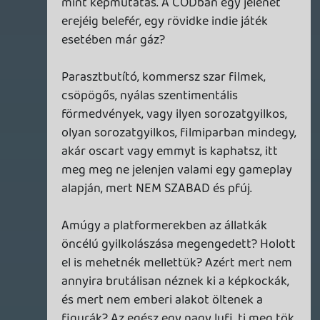
lehet érezni a "gonosszal" is, lehet neki is jó
oldala satöbbi. Most akkor az ő
szemszögükből soha ne lehessen
végigtolni egy játékot? Mindig csak a jó, a
megváltó szerepében szeretnétek
tetszelegni? Értem azt is hogy itt totál
egyértelmű a helyzet, de könyörgöm, most
komolyan azért okés a GTA-ban való
öldöklés, mert ott LEHET elkapnak utána?
Autólopásért, egy embert kirángatva, akár
lepuffantva mellékesen ott.is jutalmam
lesz az autó, szóval ott is díjazva van a
civiekkel szembeni erőszak. Egyszerűen
átestetek egy ponton, és az egymásra való
bólogatás közben elfelejtettétek helyén
kezelni a témát, szerintem ez így tök gáz...
Sokkal árnyaltabb az egész kép, jól mutatja
ezt, hogy mekkora viták robbantak ki
mindenhol. Vicc, hogy nincs ellenvetés,
ellenvélemény, ez így nekem rohadt
hiteltelen, és nem is éppen helytálló
megközelítése, lefestése a dolgoknak.