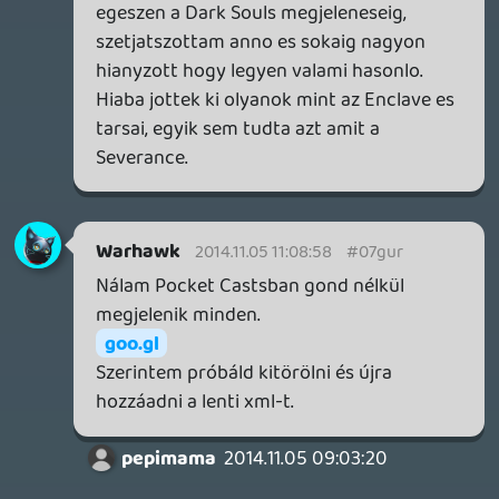
Borderlands 2, szélmalmokat, meg
mindenféle pörgő forgó klímákat,
ventillátorokat kerestünk (jó sok van
belőle) mert a kisfiam imádja őket. Sajnos
nem az igazi, mert nagyon gyorsan
öldöklésbe torkollik a dolog.
Legutóbb pedig a Far Cry 3-ban
nézegettük a pálmafákat, tigriseket egyéb
nagytestű vadakat, szigorúan már
felszabadított területen és az autóból,
hogy ne támadjon az állat.
casper007
2014.11.03 06:39:21
#07gue
Azért is örülnek az emberek, ha valami
hozza a mágikus 1080/60-at. 😃
azutolsoejjel
2014.11.03 04:48:40
azutolsoejjel
2014.11.03 04:48:40
#07gud
Most komolyan azon örömködni kell, hogy