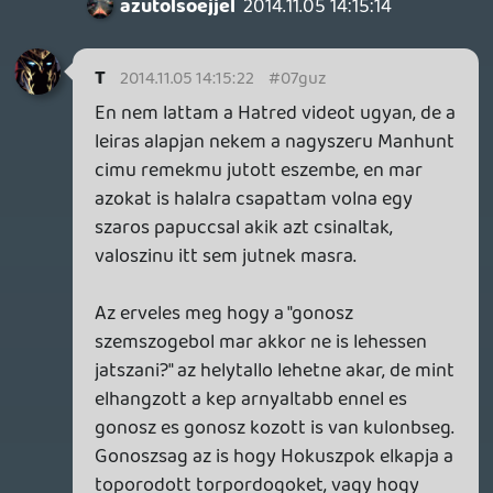
játék és valóság között, itt meg nem.
Értem. Az meg a legalja, hogy felhozod
miképpen állok a nácikhoz, és mit tartok
vita tárgyának. Hol élsz?! És akkor újra az
első mondat...
Ghz
2014.11.05 13:52:39
azutolsoejjel
2014.11.05 14:07:11
#07gux
Én nem néztem utána, de tudjuk miért lett
ilyen az ember? Amúgymeg valóban nem a
legjobb példa a Heat, de: hol a határvonal?
Ha az elbaszott nevelés, a szülői,
nevelőszülői terror miatt lesz belőlünk
kegyelmet nem ismerő díler, akkor az oké?
Hol az átmenet? Filmekben vannak ennél
sokkal elborultabb figurák és
rörténetek,.ott szabad, itt meg élből
mindenki elutasítja (itt), ami nem más,
mint képmutatás. A CODban egy jelenet
erejéig belefér, egy rövidke indie játék
esetében már gáz?