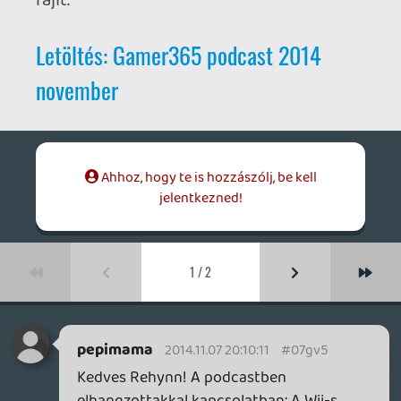
elhangzottakkal kapcsolatban: A Wii-s
Mariók és Zeldák játszhatók a WiiU -
tabletjén? Előre is KÖSZ a választ!
Rehynn
2014.11.01 09:56:26
Necroman Mk2
2014.11.06 19:47:49
#07gv4
Lásd az előző kommentem ugyanezen hír
alatt.
Amúgy, bár magától az alapötlettől én is
ódzkodom, egyvalamivel együtt még talán
elfogadhatom a játékot: ha a főszereplő
nem egy öngyógyuló félisten, hanem az
áldozatokhoz hasonló, erősen sebezhető
karakter, aki egy pisztolylövéstől szintén
megfekszik.
Persze jó kérdés, hogy a trailerben
bemutatott brutalitáson túl mit szerettek
volna a készítők még vele kezdeni...
azutolsoejjel
2014.11.05 12:32:54