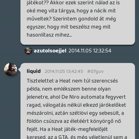
kivetelevel), hogy olyan nyers az egesz,
mintha nem lenne semmi environmental
effect, bena a bevilagitas es hianyozna
barminemu post-process okossag
- hiaba van egymillio fa lerakva, ha egy fa
sem nez ki jol onmagaban (lehet szo
szerint es metaforikusan is erteni)
Szoval reszemrol meg mindig felemas
erzesek vannak, teljesen jol el lehet lenni a
jatekkal, jo vezetni, van kihivas, stb. - de ha
ranezek a grafika alapjan felkesz erzesem
van, amit a multi lehetosegek hianya csak
tovabb fokoz. Mindenesetre en bizom
benne, hogy egy nap ezt a jatekot is
befejezik majd es akkor olyan lesz
amilyennek szerintem is lennie kene.
----
Blade of Darkness volt a kategoria kiralya
egeszen a Dark Souls megjeleneseig,