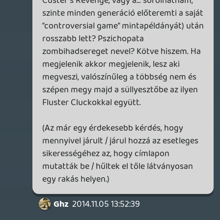
En nem lattam a Hatred videot ugyan, de a
leiras alapjan nekem a nagyszeru Manhunt
cimu remekmu jutott eszembe, en mar
azokat is halalra csapattam volna egy
szaros papuccsal akik azt csinaltak,
valoszinu itt sem jutnek masra.
Az erveles meg hogy a "gonosz
szemszogebol mar akkor ne is lehessen
jatszani?" az helytallo lehetne akar, de mint
elhangzott a kep arnyaltabb ennel es
gonosz es gonosz kozott is van kulonbseg.
Gonoszsag az is hogy Hokuszpok elkapja a
toporodott torpordogoket, vagy hogy
Liquid Akost fenyegeti Bogyo es Baboca
felelmetes hatalmaval, meg az is hogy
kiasatsz egy nagy godrot a faluval aztan
mindenkit jol belemeszarolsz es a tetejen
csapsz egy interracial gang-bang partyt.
Szoval a spektrum szeles, ami eles
hatarvonalat kepez az az hogy hol erzi az
ember