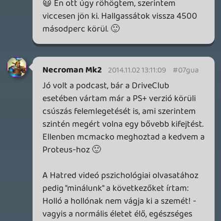
Lavitz
2014.11.01 09:47:30
Lavitz
2014.11.01 09:47:30
#07gtv
ez a név változás nagyon félrevezető! Sőt
baromság is mindkét oldalról lehet
támadni! Azért novemberi podcast mert
már az van de a hírek/témák októberiek.
Akkor lenne helyes a novemberi név ha
hónap közepén adnátok ki és olyan témák
is benne lennének amik az adott hónapra
jellemzőek pl új játékmegjelenések stb. Ez
hogy az adott hónap témáit játékait
beszéltétek meg sokkal logikusabb volt
hogy az adott hónap legyen a podcast
címe. Győzzetek meg hogy a fenti kicsit
bugyuta magyarázat csak vicc.
Inkább ha frissek és nem kötözködősek
akartok lenni, simán számozzátok
Gamer365 Podcast 95