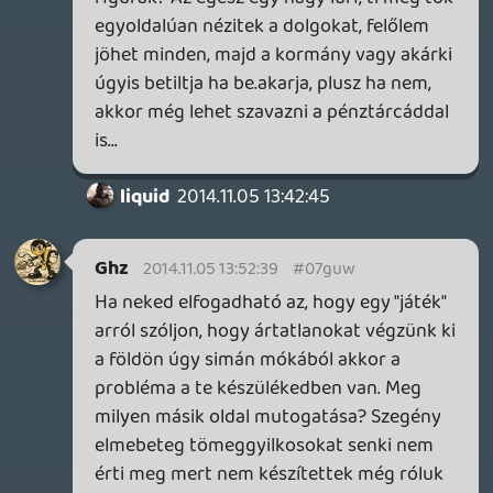
pepimama
2014.11.05 12:12:09
#07gut
KÖSZ megpróbálom, látom a Pocket Casts
fizetős, lehet, hogy ezért megy 😉
Warhawk
2014.11.05 11:08:58
T
2014.11.05 11:35:39
#07gus
Game Xbox One PS4
Battlefield 4 720p @ 60fps 900p @ 60fps
----
Driveclubon sokat gondolkoztam tenyleg,
hogy ott nekem szemely szerint mi
hianyzik... jol nez ki a jatek alapvetoen, de:
- foleg az autok neznek ki jol kivul/belul, a
kornyezet nem olyan nagy szam,
kulonosen akkor latszik ez amikor verseny
elott mindenfele kulso kamera-nezetbol
mutogatjak a palyakat
- vegig az az erzesem (1-2 palya