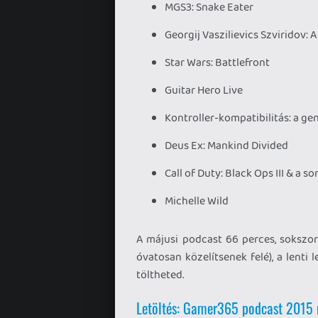
MGS3: Snake Eater
Georgij Vaszilievics Szviridov: A 
Star Wars: Battlefront
Guitar Hero Live
Kontroller-kompatibilitás: a g
Deus Ex: Mankind Divided
Call of Duty: Black Ops III & a s
Michelle Wild
A májusi podcast 66 perces, sokszo
óvatosan közelítsenek felé), a lenti 
töltheted.
Letöltés: Gamer365 podcast 2015