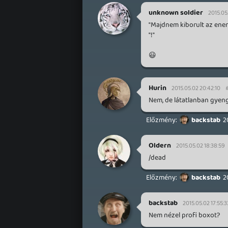
unknown soldier
2015.05
"Majdnem kiborult az energ
"!"
😃
Hurin
2015.05.02 20:42:10
Nem, de látatlanban gyen
backstab
2
Oldern
2015.05.02 18:38:59
/dead
backstab
2
backstab
2015.05.02 17:55:3
Nem nézel profi boxot?