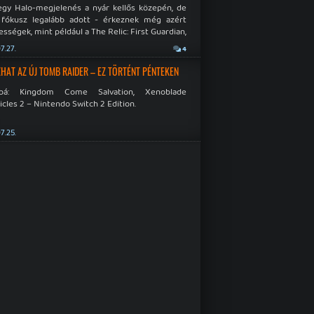
egy Halo-megjelenés a nyár kellős közepén, de
 fókusz legalább adott - érkeznek még azért
sségek, mint például a The Relic: First Guardian,
blade Chronicles 2 és a Dispatch új átiratai vagy
7.27.
4
 a Mistfall Hunter
HAT AZ ÚJ TOMB RAIDER – EZ TÖRTÉNT PÉNTEKEN
bbá: Kingdom Come Salvation, Xenoblade
cles 2 – Nintendo Switch 2 Edition.
7.25.