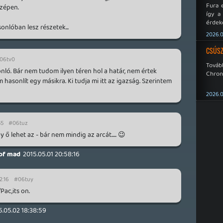
Fura 
zépen.
így a
érdeke
nlóban lesz részetek...
a Xeno
2026.0
éppen
CSÚSZ
06tv0
Tová
ló. Bár nem tudom ilyen téren hol a határ, nem értek
Chroni
asonlít egy másikra. Ki tudja mi itt az igazság. Szerintem
2026.0
55
#06tuz
ő lehet az - bár nem mindig az arcát..... 😉
of mad
2015.05.01 20:58:16
2:16
#06tuy
ac,its on.
5.05.02 18:38:59