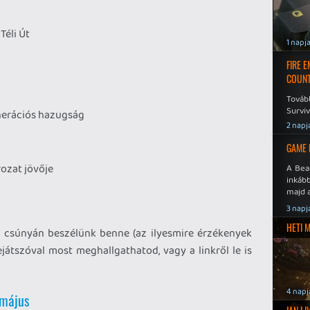
Téli Út
1 napj
FIRE 
COUNT
Továb
Surviv
enerációs hazugság
2 napj
GAME 
orozat jövője
A Bea
inkáb
majd 
3 napj
HETI 
r csúnyán beszélünk benne (az ilyesmire érzékenyek
lejátszóval most meghallgathatod, vagy a linkről le is
4 napj
 május