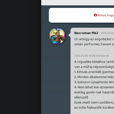
Ahhoz, hogy t
Necroman Mk2
2015.05.10
UI: amúgy az angolszász
simán performer, hanem a
2015.05.06 19:08:16
#06tv8
A roguelike témához (amit
van a műfaj népszerűségé
1. Kihívás orientált (perma
2. Minden alkalommal más 
3. Sokszori újrajátszási l
4. Nem lehet live-streamen
esetleg guide-nak haszná
ellenszél)
Ezek miatt nem csodálom,
az indie fejlesztők körébe