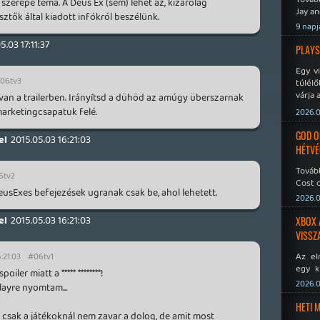
szerepe téma. A Deus Ex (sem) lehet az, kizárólag
Jay an
sztők által kiadott infókról beszélünk.
No Mor
9 napj
5.03 17:11:37
PLAYS
Egy v
06tv3
túlélő
várja 
 van a trailerben. Irányítsd a dühöd az amúgy überszarnak
 marketingcsapatuk felé.
2026.0
GOD O
el
2015.05.03 16:21:03
HÉTVÉ
Tovább
6tv2
Cost o
usExes befejezések ugranak csak be, ahol lehetett.
2026.0
el
2015.05.03 16:21:03
XBOX 
VISSZ
Az el
:21:03
#06tv1
egy k
ler miatt a ***** ********!
Micros
2026.0
playre nyomtam...
Xbox 
meddig
HETI 
 csak a játékoknál nem zavar a dolog, de amit most