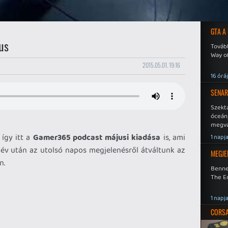
GTA A
us
Tovább
Way o
2015.05.01. 19:16
16 órá
SENAR
Szekt
óceán
megva
becsa
 így itt a
Gamer365 podcast májusi kiadása
is, ami
1 napj
k év után az utolsó napos megjelenésről átváltunk az
MEGJE
n.
Benne
The En
1 napj
CORSAI