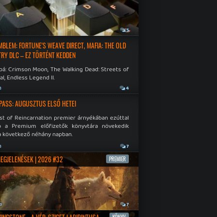
a
5
EMBLEM: FORTUNE'S WEAVE DIRECT, MAFIA: THE OLD
RY DLC – EZ TÖRTÉNT KEDDEN
bá: Crimson Moon, The Walking Dead: Streets of
al, Endless Legend II.
a
4
PASS: AUGUSZTUS ELSŐ HETEI
st of Reincarnation premier árnyékában ezúttal
b a Premium előfizetők könyvtára növekedik
a következő néhány napban.
a
7
MEGJELENÉSEK | 2026 #32
PREMIER
a
7