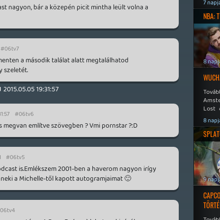
Speed
7 napj
st nagyon, bár a közepén picit mintha leült volna a
NBA: 
#06tv7
menten a második találat alatt megtalálhatod
8 napj
 szeletét.
WUCHA
d
2015.05.05 19:31:57
Továb
Amste
Lost 
31:57
#06tv6
Never
8 napj
x is megvan említve szövegben ? Vmi pornstar ?:D
SPLAT
1
#06tv5
odcast is.Emlékszem 2001-ben a haverom nagyon irígy
eki a Michelle-től kapott autogramjaimat 🙂
9 napj
CAPCO
TÖRTÉ
06tv4
Tovább