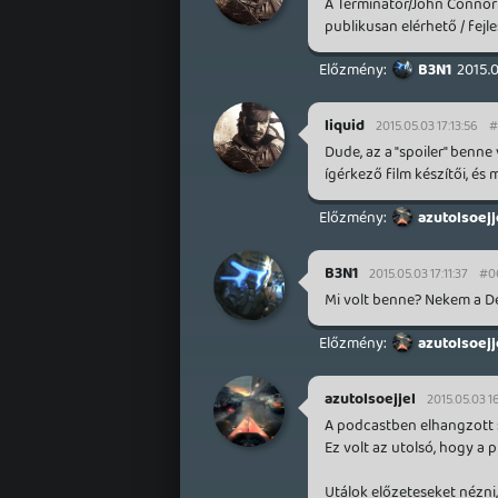
A Terminator/John Connor 
publikusan elérhető / fejle
B3N1
2015.0
liquid
2015.05.03 17:13:56
#
Dude, az a "spoiler" benne
ígérkező film készítői, és
azutolsoejj
B3N1
2015.05.03 17:11:37
#0
Mi volt benne? Nekem a De
azutolsoejj
azutolsoejjel
2015.05.03 16
A podcastben elhangzott spoi
Ez volt az utolsó, hogy a 
Utálok előzeteseket nézni,