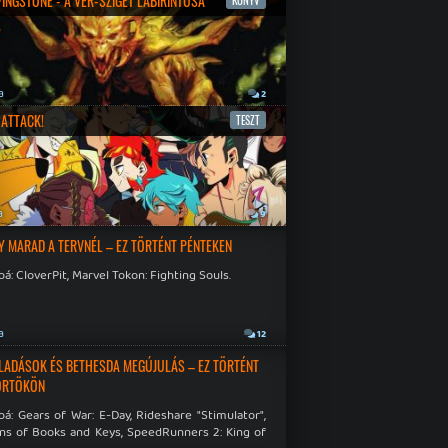
IVINGSTONE - A VÉR-SZIGET LABIRINTUSA
KÖNYV
a
2
ATTACK!
TESZT
a
9
Y MARAD A TERVNÉL – EZ TÖRTÉNT PÉNTEKEN
á: CloverPit, Marvel Tokon: Fighting Souls.
a
12
LADÁSOK ÉS BETHESDA MEGÚJULÁS – EZ TÖRTÉNT
ÖRTÖKÖN
á: Gears of War: E-Day, Rideshare "Stimulator",
ns of Books and Keys, SpeedRunners 2: King of