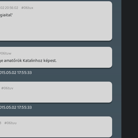
.02 20:56:02
#06tux
iaital."
#06tuw
ge amatőrök Katalinhoz képest.
015.05.02 17:55:33
#06tuv
015.05.02 17:55:33
3
#06tuu