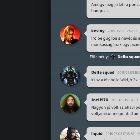
Amúgy meg jó lett a podca
hangulat.
keviny
2015.05.06 12:52:33
Írd be gúgliba a nevét és 
munkásságának egy piciny
Delta squa
Delta squad
2015.05.05 19:
Ki az a Michelle Wild, h 2
Joel1970
2015.05.05 15:08:0
Nagyon jó volt az ehavi p
volt,amikor megmutattam n
liquid
2015.05.03 17:15:58
#