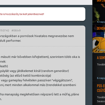
IAN L
e is hozzászólj, be kell jelentkezned!
4 napj
DENSH
 11:07:42
#06tv9
 országokban a pornósok hivatalos megnevezése nem
dult performer.
5 napj
 másutt már bővebben kifejtettem), szerintem több oka is
A SON
nek:
Tovább
death)
páylát vagy játékelemet kínál (random generátor)
ehetőség (az előző kettő kombinációja)
6 napj
 vagy gameplay felvételen passzívan "végigjátszani",
kni, mert minden alkalommal más (trendekkel szembeni
PS5-E
CSÜT
 ha manapság meglehetősen népszerű lett a műfaj, pláne
Tovább
n.
Seaso