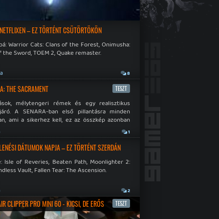
 NETFLIXEN – EZ TÖRTÉNT CSÜTÖRTÖKÖN
á: Warrior Cats: Clans of the Forest, Onimusha:
f the Sword, TOEM 2, Quake remaster.
ja
8
A: THE SACRAMENT
TESZT
ások, mélytengeri rémek és egy realisztikus
járó. A SENARA-ban első pillantásra minden
n, ami a sikerhez kell, ez az összkép azonban
pós.
a
1
LENÉSI DÁTUMOK NAPJA – EZ TÖRTÉNT SZERDÁN
: Isle of Reveries, Beaten Path, Moonlighter 2:
dless Vault, Fallen Tear: The Ascension.
a
2
R CLIPPER PRO MINI 60 - KICSI, DE ERŐS
TESZT