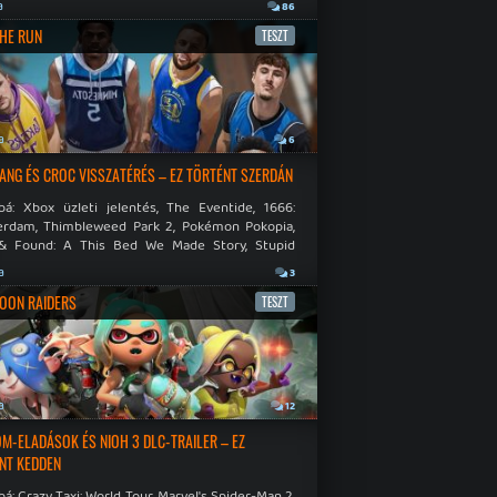
.
a
86
THE RUN
TESZT
a
6
NG ÉS CROC VISSZATÉRÉS – EZ TÖRTÉNT SZERDÁN
bá: Xbox üzleti jelentés, The Eventide, 1666:
rdam, Thimbleweed Park 2, Pokémon Pokopia,
& Found: A This Bed We Made Story, Stupid
 Dies.
a
3
OON RAIDERS
TESZT
a
12
M-ELADÁSOK ÉS NIOH 3 DLC-TRAILER – EZ
NT KEDDEN
á: Crazy Taxi: World Tour, Marvel's Spider-Man 2,