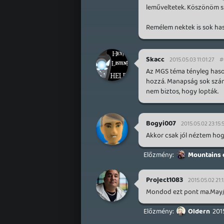
leműveltetek. Köszönöm s
Remélem nektek is sok haso
Skacc
2015.05.03 11:01:27
#
Az MGS téma tényleg hason
hozzá. Manapság sok szám h
nem biztos, hogy lopták.
Bogyi007
2015.05.02 23:15:
Akkor csak jól néztem hogy 
Mountains 
Project1083
2015.05.02 21:1
Mondod ezt pont ma.May/P
Oldern
201