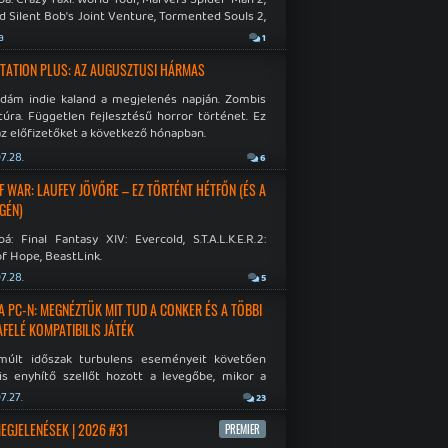
d Silent Bob's Joint Venture, Tormented Souls 2,
e Room in Hell, Slain 2: The Beast Within.
a
1
TATION PLUS: AZ AUGUSZTUSI HÁRMAS
idám indie kaland a megjelenés napján. Zombis
túra. Független fejlesztésű horror történet. Ez
az előfizetőket a következő hónapban.
7.28.
6
F WAR: LAUFEY JÖVŐRE – EZ TÖRTÉNT HÉTFŐN (ÉS A
GÉN)
á: Final Fantasy XIV: Evercold, S.T.A.L.K.E.R.2:
f Hope, BeastLink.
7.28.
5
A PC-N: MEGNÉZTÜK MIT TUD A CONKER ÉS A TÖBBI
AFELÉ KOMPATIBILIS JÁTÉK
múlt időszak turbulens eseményeit követően
is enyhítő szellőt hozott a levegőbe, mikor a
oft bejelentette, hogy PC-re is kiterjesztik az
7.27.
23
Original visszafelé kompatibilitást. Lássuk,
 jutottak...
MEGJELENÉSEK | 2026 #31
PREMIER