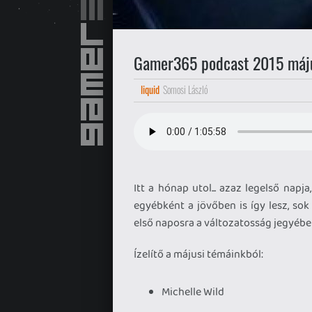
Gamer365 podcast 2015 máj
liquid
Somosi László
Itt a hónap utol... azaz legelső napja,
egyébként a jövőben is így lesz, so
első naposra a változatosság jegyébe
Ízelítő a májusi témáinkból:
Michelle Wild