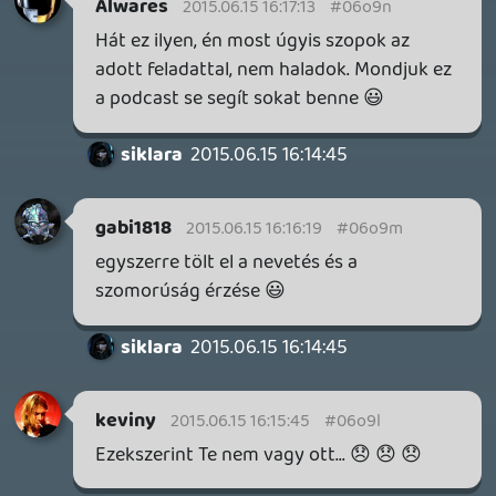
11 órája
8
SENARA: THE SACRAMENT
TESZT
Szektások, mélytengeri rémek és egy realisztikus
óceánjáró. A SENARA-ban első pillantásra minden
megvan, ami a sikerhez kell, ez az összkép azonban
becsapós.
22 órája
1
MEGJELENÉSI DÁTUMOK NAPJA – EZ TÖRTÉNT SZERDÁN
Benne: Isle of Reveries, Beaten Path, Moonlighter 2: The
Endless Vault, Fallen Tear: The Ascension.
1 napja
2
CORSAIR CLIPPER PRO MINI 60 - KICSI, DE ERŐS
TESZT
1 napja
5
FIRE EMBLEM: FORTUNE'S WEAVE DIRECT, MAFIA: THE OLD
COUNTRY DLC – EZ TÖRTÉNT KEDDEN