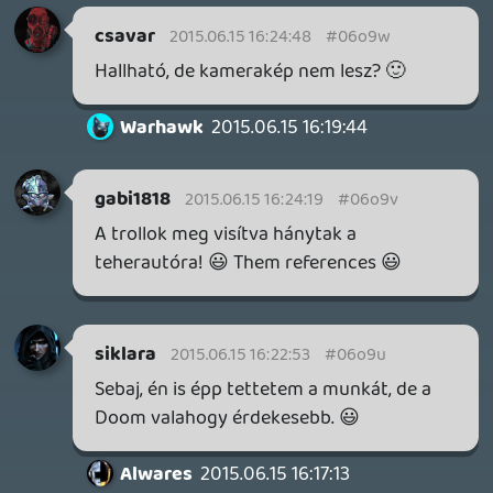
egyszerre tölt el a nevetés és a
szomorúság érzése 😃
siklara
2015.06.15 16:14:45
keviny
2015.06.15 16:15:45
#06o9l
Ezekszerint Te nem vagy ott... 😞 😞 😞
siklara
2015.06.15 16:14:45
siklara
2015.06.15 16:14:45
#06o9k
Még munkahelyen, de addig nem megyek
haza, amig a podcast tart. 😃
gabi1818
2015.06.15 16:13:49
#06o9j
whoooo! 😃
chris breezy
2015.06.15 16:13:41
#06o9i