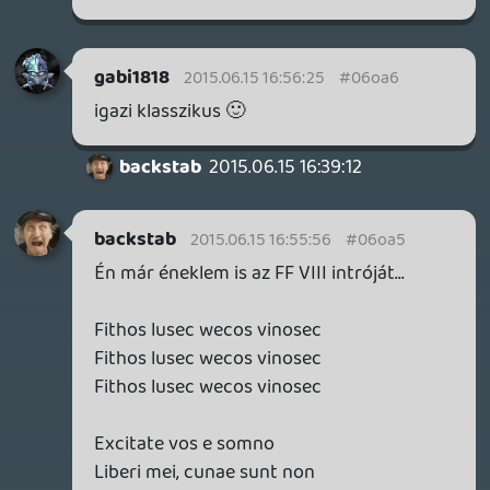
Fithos lusec wecos vinosec
Fithos lusec wecos vinosec
Crockett
2015.06.15 16:49:58
#06oa4
Az ürge vett egy targoncát és posztolta a
képet.:)
keviny
2015.06.15 16:48:11
#06oa3
Épp most beszéltek róla:
neogaf.com
SwaggerBro
2015.06.15 16:42:26
#06oa2
en.wikipedia.org
backstab
2015.06.15 16:39:12
#06oa1