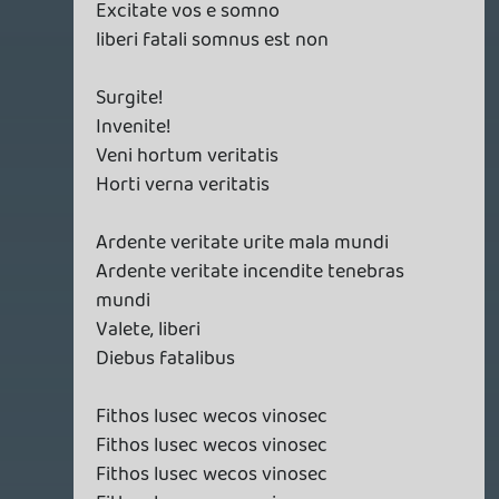
gabi1818
2015.06.15 16:24:19
KiswechPS3
2015.06.15 16:33:59
#06oa0
Oriási 😃
gabi1818
2015.06.15 16:24:19
gabi1818
2015.06.15 16:32:07
#06o9z
Faszányos 😃
Warhawk
2015.06.15 16:19:44
Matyiman
2015.06.15 16:30:16
#06o9y
Nekem mobilról nem megy, de annyi baj
legyen.