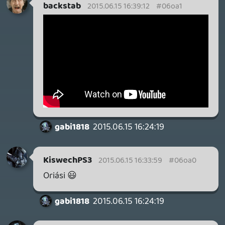
Alwares
2015.06.15 16:17:13
Rehynn
2015.06.15 16:21:48
#06o9t
Ó, én aszittem webcammel nyomjuk majd
a podcastet:D
casper007
2015.06.15 16:20:47
#06o9s
Basszus, lejárt a visszaszámláló és vártam.
Aztán csak frissítettem, erre már
beszéltek. 😃
Crockett
2015.06.15 16:20:30
#06o9r
Tökéletesen hallható,folyamatos,semmi
szaggatás.
Warhawk
2015.06.15 16:19:44
#06o9q