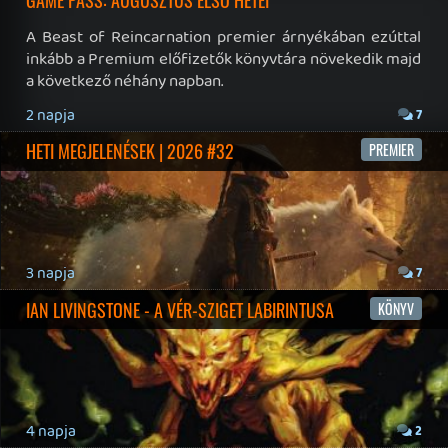
19 éve videójáték minden nap! Copyright 365 Media Kft
Impresszum
|
Hirdetési ajánlatunk
|
Felhasználási feltételek
|
Adatvédelmi elveink
|
Sütik
Hírek
|
Cikkek
|
Podcastok
|
Blogok
|
Gaming Fórum
|
Offtopic Fórum
RSS
|
Blog RSS
|
Podcast RSS
|
Instagram
|
Youtube
|
Facebook
|
Twitter
|
Patreon