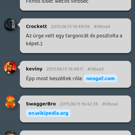
gabi1818
2015.06.15 16:30:09
#06o9x
Azért remélem nem a Paks-i
hűtésrendszert felügyeled 😃
siklara
2015.06.15 16:22:53
csavar
2015.06.15 16:24:48
#06o9w
Hallható, de kamerakép nem lesz? 🙂
Warhawk
2015.06.15 16:19:44
gabi1818
2015.06.15 16:24:19
#06o9v
A trollok meg visítva hánytak a
teherautóra! 😃 Them references 😃
siklara
2015.06.15 16:22:53
#06o9u
Sebaj, én is épp tettetem a munkát, de a
Doom valahogy érdekesebb. 😃