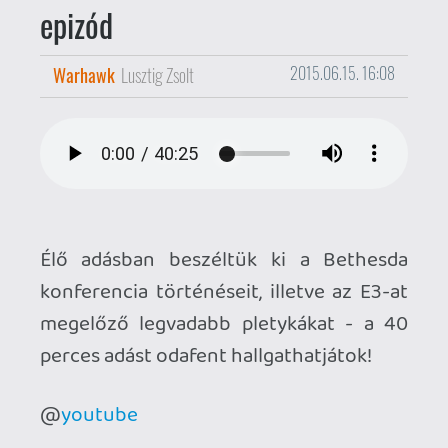
konferencia történéseit, illetve az E3-at
megelőző legvadabb pletykákat - a 40
perces adást odafent hallgathatjátok!
@
youtube