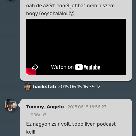
Fithos lusec wecos vinosec
Fithos lusec wecos vinosec
Fithos lusec wecos vinosec
Excitate vos e somno
Liberi mei, cunae sunt non
Excitate vos e somno
liberi fatali somnus est non
Surgite!
Invenite!
Veni hortum veritatis
Horti verna veritatis
Ardente veritate urite mala mundi
Ardente veritate incendite tenebras
mundi
Valete, liberi
Diebus fatalibus
Fithos lusec wecos vinosec
Fithos lusec wecos vinosec