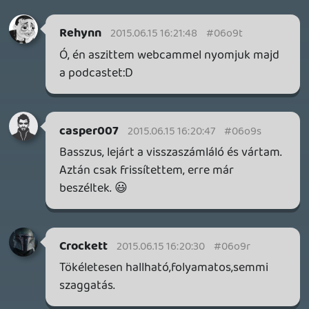
Nem vagy egyedül!
Alwares
2015.06.15 16:12:30
casper007
2015.06.15 16:13:36
#06o9h
Sör bekészítve, mindent bele. 🙂
backstab
2015.06.15 16:13:26
#06o9g
Apa, apa, kezdődik! 😃
Alwares
2015.06.15 16:12:30
#06o9f
Jobban várom a gamer podcasteket, mint
a Sony konferenciát 😞