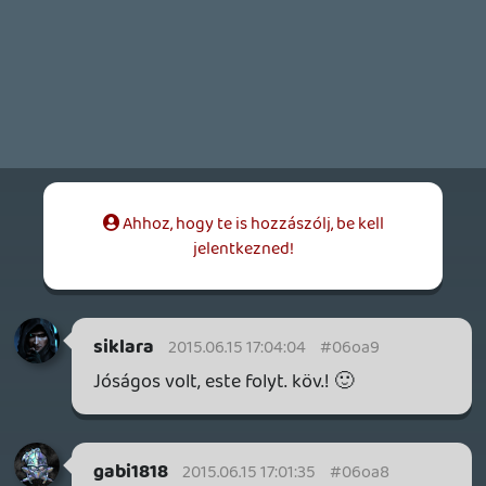
backstab
2015.06.15 16:39:12
Tommy_Angelo
2015.06.15 16:56:27
#06oa7
Ez nagyon zsir volt, tobb ilyen podcast
kell!
gabi1818
2015.06.15 16:56:25
#06oa6
igazi klasszikus 🙂
backstab
2015.06.15 16:39:12
backstab
2015.06.15 16:55:56
#06oa5
Én már éneklem is az FF VIII intróját...