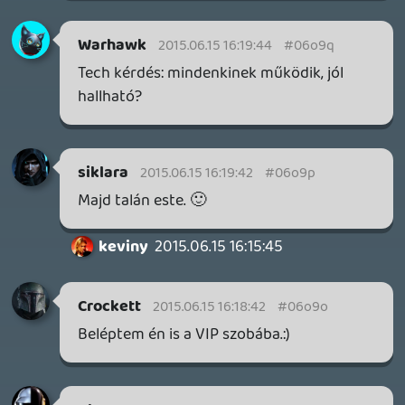
GTA A NETFLIXEN – EZ TÖRTÉNT CSÜTÖRTÖKÖN
Továbbá: Warrior Cats: Clans of the Forest, Onimusha:
Way of the Sword, TOEM 2, Quake remaster.