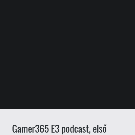
Gamer365 E3 podcast, első
epizód
Warhawk
Lusztig Zsolt
2015.06.15. 16:08
Élő adásban beszéltük ki a Bethesda