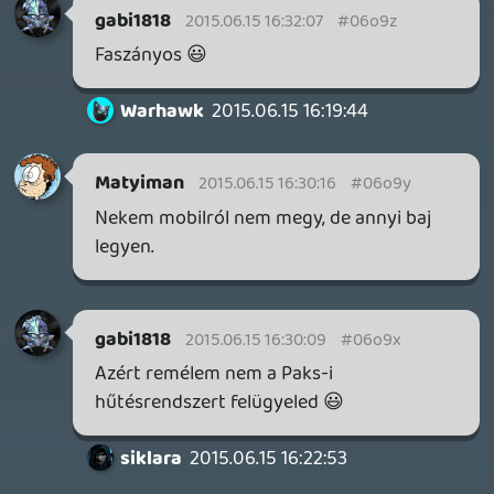
Tech kérdés: mindenkinek működik, jól
hallható?
siklara
2015.06.15 16:19:42
#06o9p
Majd talán este. 🙂
keviny
2015.06.15 16:15:45
Crockett
2015.06.15 16:18:42
#06o9o
Beléptem én is a VIP szobába.:)
Alwares
2015.06.15 16:17:13
#06o9n
Hát ez ilyen, én most úgyis szopok az
adott feladattal, nem haladok. Mondjuk ez
a podcast se segít sokat benne 😃
siklara
2015.06.15 16:14:45
gabi1818
2015.06.15 16:16:19
#06o9m