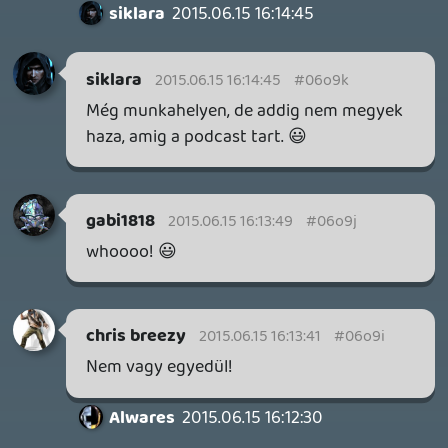
Továbbá: Crimson Moon, The Walking Dead: Streets of
Survival, Endless Legend II.
2 napja
4
GAME PASS: AUGUSZTUS ELSŐ HETEI
A Beast of Reincarnation premier árnyékában ezúttal
inkább a Premium előfizetők könyvtára növekedik majd
a következő néhány napban.
2 napja
7
HETI MEGJELENÉSEK | 2026 #32
PREMIER
3 napja
7
IAN LIVINGSTONE - A VÉR-SZIGET LABIRINTUSA
KÖNYV
4 napja
2
DENSHATTACK!
TESZT