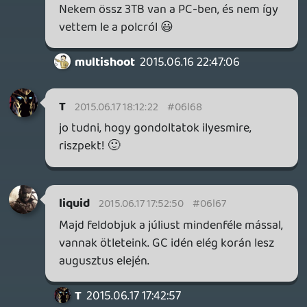
talpán, aki ezekre még felkapja a fejét.
Tommy_Angelo
2015.06.16 22:56:46
Tommy_Angelo
2015.06.16 22:56:46
#06l64
Ne felejtsük el, hogy a FF7 jön majd(!) más
gép(ek)re is.
Tom
2015.06.16 22:36:49
Tom
2015.06.16 22:55:50
#06l63
Nem bántásból, de felpattintod a tetejét
és teszel bele akár 2 terásat is bármikor.
Még garancia vesztéssel sem jár, mert
támogatott a csere. Ha nem tudod milyen
kell bele, akkor felhőbe feltöltöd a
mentéseidet majd kipattintod a winyót a
psből, majd leviszed a legközelebbi pc
boltba, h na ilyet kérsz csak 1-2 terásba,
hazaviszed bepattindos és annyi. Ezek