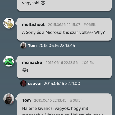
óceánjáró. A SENARA-ban első pillantásra minden
megvan, ami a sikerhez kell, ez az összkép azonban
becsapós.
1 napja
4
MEGJELENÉSI DÁTUMOK NAPJA – EZ TÖRTÉNT SZERDÁN
Benne: Isle of Reveries, Beaten Path, Moonlighter 2: The
Endless Vault, Fallen Tear: The Ascension.
2 napja
2
CORSAIR CLIPPER PRO MINI 60 - KICSI, DE ERŐS
TESZT
2 napja
5
FIRE EMBLEM: FORTUNE'S WEAVE DIRECT, MAFIA: THE OLD
COUNTRY DLC – EZ TÖRTÉNT KEDDEN
Továbbá: Crimson Moon, The Walking Dead: Streets of
Survival, Endless Legend II.
3 napja
4
GAME PASS: AUGUSZTUS ELSŐ HETEI