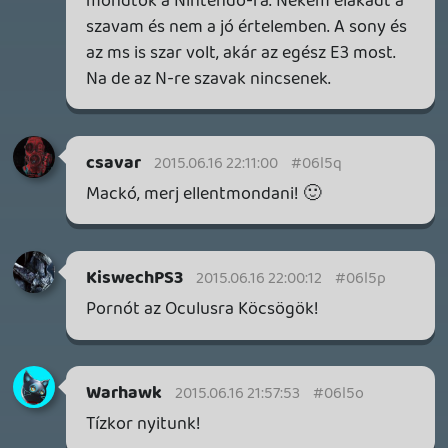
A Beast of Reincarnation premier árnyékában ezúttal
inkább a Premium előfizetők könyvtára növekedik majd
a következő néhány napban.
3 napja
7
HETI MEGJELENÉSEK | 2026 #32
PREMIER
4 napja
7
IAN LIVINGSTONE - A VÉR-SZIGET LABIRINTUSA
KÖNYV
4 napja
2
DENSHATTACK!
TESZT
Információk
Oké, értem és elfogadom!
5 napja
9