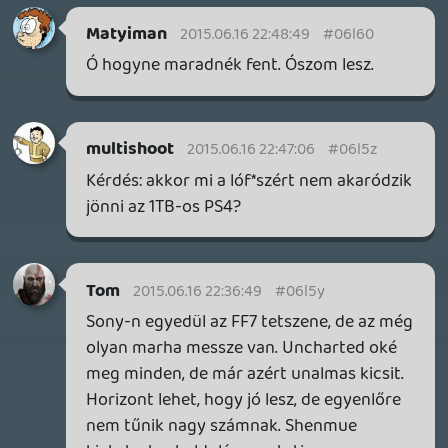
rossz irányba mennek. Ha ezt folytatják,
akkor felőlem mind csomagolhat és mehet
mobilra.
multishoot
2015.06.16 22:15:07
mcmacko
2015.06.16 22:21:31
#06l5x
Ennyi. 😃
mcmacko
2015.06.16 22:21:16
mcmacko
2015.06.16 22:21:16
#06l5w
seethrudresses.com
Dude
2015.06.16 22:20:13
#06l5v
Mondjuk ki egy kalap fekália volt ez az N
direct. Nincs mit kerülgetni ezt. Főleg a
WiiU tulajoknak.