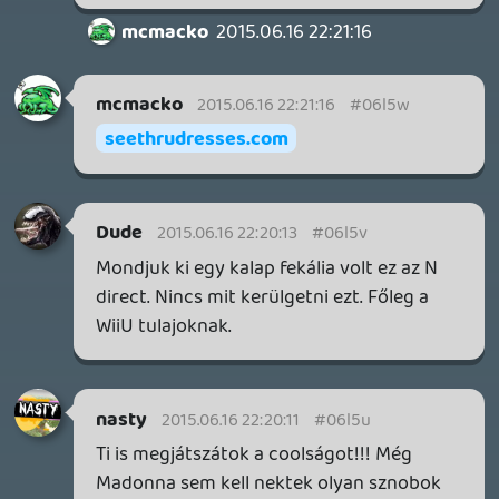
DOOM: THE DARK AGES - REVELATIONS DLC
TESZT
1 órája
1
THQ NORDIC ÚJDONSÁGOK – EZ TÖRTÉNT PÉNTEKEN
THQ Nordic Digital Showcase összefoglaló.
5 órája
4
GTA A NETFLIXEN – EZ TÖRTÉNT CSÜTÖRTÖKÖN
Továbbá: Warrior Cats: Clans of the Forest, Onimusha:
Way of the Sword, TOEM 2, Quake remaster.
1 napja
9
SENARA: THE SACRAMENT
TESZT
Szektások, mélytengeri rémek és egy realisztikus