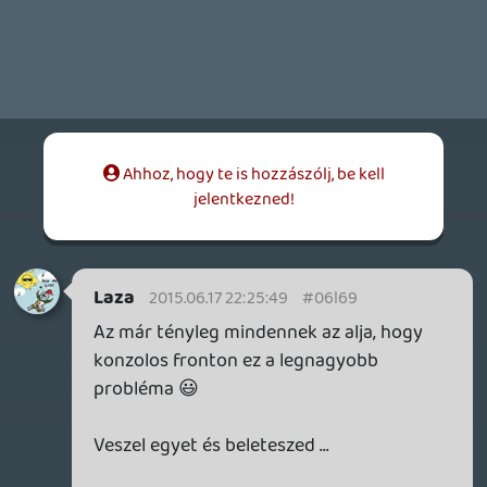
liquid
2015.06.17 17:52:50
#06l67
Majd feldobjuk a júliust mindenféle mással,
vannak ötleteink. GC idén elég korán lesz
augusztus elején.
T
2015.06.17 17:42:57
T
2015.06.17 17:42:57
#06l66
na, es akkor mostantol pangas
szeptemberig .... 🙂 na jo, csak a
gamescom-ig
Tom
2015.06.16 23:04:04
#06l65
Az tök mindegy számomra csak jönne már
legalább valamelyikre, de 2017-18 előtt
nem hiszem, hogy lesz belőle egyáltalán
valami. FFXV-ből mutattak most valami
újat? Jön az még egyáltalán? Ezek a
bejelentések is ilyen semmilyen PLS BE
Excited jelleggel mentek. Ember legyen a