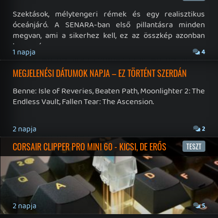
19 éve videójáték minden nap! Copyright 365 Media Kft
Impresszum
|
Hirdetési ajánlatunk
|
Felhasználási feltételek
|
Adatvédelmi elveink
|
Sütik
Hírek
|
Cikkek
|
Podcastok
|
Blogok
|
Gaming Fórum
|
Offtopic Fórum
RSS
|
Blog RSS
|
Podcast RSS
|