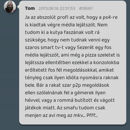
jó lenne, de létezik ez már ezer éve csak a
Scuf csinálja, pont ugyan ez, még az is fel
van árazva a csillagos egekbe. Multi
címeknél meg a Division érdekelt, amíg be
nem mutatták, hogy hogyan kell c64
szintre lebutítani grafikailag, s most ha
még a grafot sem tudják hozni, akkor
hogyan várhatnánk el, hogy a
játékmenetbeli grandiózusan felvázolt
újításaikat majd hozni tudnák, sehogy.
Nekem ez az E3 nem tetszett egyáltalán.
Árak teljesen elrugaszkodtak a talajtól és
iszonyat keveset adnak. Egy hatalmas
fostömlő volt az egész. Lassan már 200
dodó lesz egy játék összelegózva és még
mindig fos peer to peer-en kergetjük
egymást 2015-ben, de ha véletlen
valamelyik ad dedi szeró támogatást,
akkor tuti olyan fos trickrate-el adja, hogy
még a p2p is körberöhögi.
Ezeken a mai árakon ezek a szolgáltatások
szerintem kevesek. Szerintem nagyon