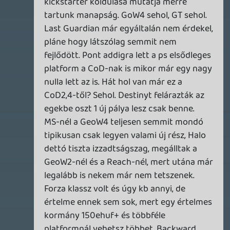
nasty
2015.06.16 22:20:11
#06l5u
Ti is megjátszátok a coolságot!!! Még
Madonna sem kell nektek olyan sznobok
vagytok! 😞
multishoot
2015.06.16 22:15:07
#06l5t
A Sony és a Microsoft is szar volt??? Why?
Tom
2015.06.16 22:13:45
mcmacko
2015.06.16 22:13:56
#06l5s
😃!
csavar
2015.06.16 22:11:00
Tom
2015.06.16 22:13:45
#06l5r
Na erre kíváncsi vagyok, hogy mit
mondtok a Nintendo-ra. Nekem elakadt a
szavam és nem a jó értelemben. A sony és
az ms is szar volt, akár az egész E3 most.