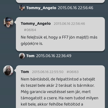
tényleg csak ilyen idióta nyomásra raknak
bele. Bár a rakat szar p2p megoldások
ellen szólalnának fel a gémerek ilyen
hévvel, vagy a rommá butított és vágott
játékok miatt. Az smafu tudom csak
menjen az avi meg az mkv... Pfff...
Matyiman
2015.06.16 22:48:49
#06l60
Ó hogyne maradnék fent. Ószom lesz.
multishoot
2015.06.16 22:47:06
#06l5z
Kérdés: akkor mi a lóf*szért nem akaródzik
jönni az 1TB-os PS4?
Tom
2015.06.16 22:36:49
#06l5y
Sony-n egyedül az FF7 tetszene, de az még
olyan marha messze van. Uncharted oké
meg minden, de már azért unalmas kicsit.