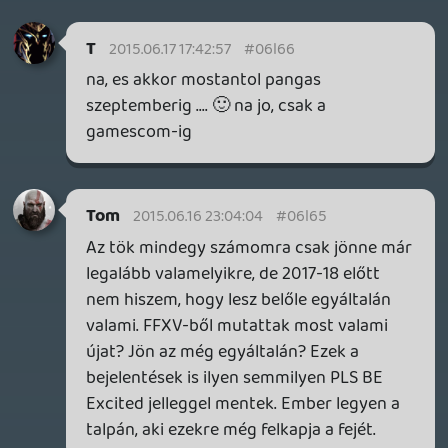
megint azok a nagy problémák mint
konzolon az mkv lejátszás...
Nem csak az ipar, de a gémerek tömegei is
teljes vakvágány felé haladnak.
multishoot
2015.06.16 22:47:06
Tommy_Angelo
2015.06.16 22:54:05
#06l62
Na, ennek örülök, hogy ebben a formában
is lesz podcast a jövőben!
Tom
2015.06.16 22:51:53
#06l61
Ja az abszolút profi az volt, hogy a ps4-re
is kiadtak végre média lejátszót. Nem
tudom ki a kutya faszának volt rá
szüksége, hogy nem tudnak venni egy
szaros smart tv-t vagy 5ezerét egy fos
média lejátszót, ami még a pizza szeletet is
lejátssza ellentétben ezekkel a konzolokba
erőltetett fos fél megoldásokkal, amiket