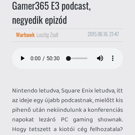
Nintendo letudva, Square Enix letudva, itt
az ideje egy újabb podcastnak, mielőtt kis
pihenő után nekiindulunk a konferenciás
napokat lezáró PC gaming shownak.
Hogy tetszett a kiotói cég felhozatala?
Tényleg durrant-e a Just Cause 3? Erre és
természetesen a ti kérdéseitekre is
megadjuk a választ!