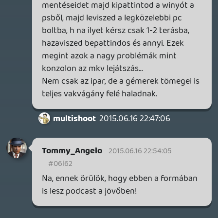
Horizont lehet, hogy jó lesz, de egyenlőre
nem tűnik nagy számnak. Shenmue
kickstarter koldulása mutatja merre
tartunk manapság. GoW4 sehol, GT sehol.
Last Guardian már egyáltalán nem érdekel,
pláne hogy látszólag semmit nem
fejlődött. Pont addigra lett a ps elsődleges
platform a CoD-nak is mikor már egy nagy
nulla lett az is. Hát hol van már ez a
CoD2,4-től? Sehol. Destinyt felárazták az
egekbe oszt 1 új pálya lesz csak benne.
MS-nél a GeoW4 teljesen semmit mondó
tipikusan csak legyen valami új rész, Halo
dettó tiszta izzadtságszag, megálltak a
GeoW2-nél és a Reach-nél, mert utána már
legalább is nekem már nem tetszenek.
Forza klassz volt és úgy kb annyi, de
értelme ennek sem sok, mert egy értelmes
kormány 150ehuf+ és többféle
platformnál vehetsz többet. Backward
compatibility papíron nagyon szép, de
amit mutattak az nem a megvalósítás
iskolapéldája közelről sem. Új kontroller is