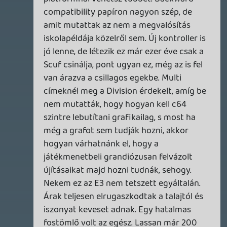
Na de az N-re szavak nincsenek.
csavar
2015.06.16 22:11:00
#06l5q
Mackó, merj ellentmondani! 🙂
KiswechPS3
2015.06.16 22:00:12
#06l5p
Pornót az Oculusra Köcsögök!
Warhawk
2015.06.16 21:57:53
#06l5o
Tízkor nyitunk!
Tommy_Angelo
2015.06.16 21:55:54
#06l5n
Na, tűkön ülve várom a kezdést. 🙂
Ja és PODCASTET, KÖCSÖGÖK!