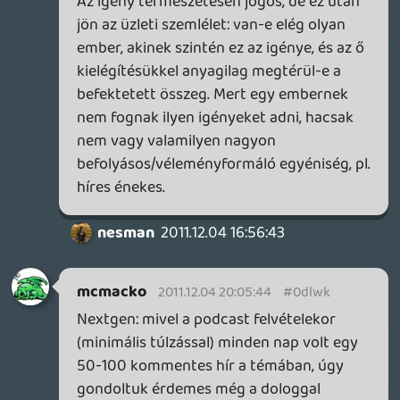
Necroman Mk2
2011.12.03 20:11:40
Necroman Mk2
2011.12.03 20:11:40
#0dlwg
Jogos a felháborodásod, de azért vedd
figyelembe, hogy:
1. A Microsoft hivatalosan, közvetlenül van
Magyarországon.
2. A fordítási költségek alsó hangon több
százezer forintra rúgnak, és néha
implementálni is nehéz, mert az adott
betűtípus pl. nem tartalmaz ékezetes
karaktereket.
3. Nem ismerek pontos számokat, de
szerintem ma hazánkban az X360 a
legkelendőbb konzol, utána valamivel
lemaradva a PS3, és JÓCSKÁN LEMARADVA
a Nintendo*. Legfeljebb néhány száz
embernek meg nem érdemes lefordítani a
programokat...
(* Ez persze nem változhat, különösen,
hogy most nagyon bekeményítettek.)