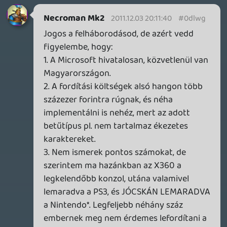
közünk, csak a tartalomhoz.)
kwalker
2011.12.02 14:07:47
rehynn4
2011.12.03 15:04:19
#0dlwc
Nem tudtam nem észrevenni Mackó "...a
következő generációban a két
nagykonzol..." megjegyzését.
Ehh:)
Lavitz
2011.12.03 11:07:22
#0dlwb
ez egy speciális podcast volt exclusive
vendéggel, még jó hogy nem a ki mivel
játszott mostanában rovat volt a főtéma,
december végén biztos vagyok benne
hogy szó lesz az idei összes nagyobb
játékról.
Vendu11
2011.12.03 10:15:31