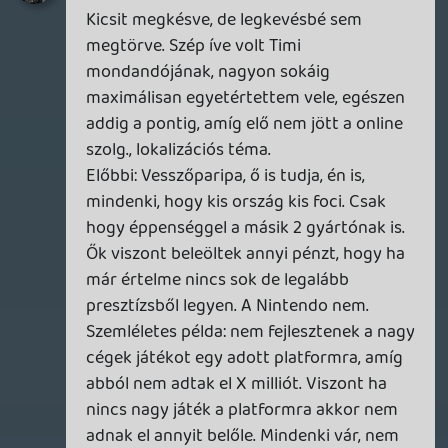
óta)
Utóbbi: Azt hogy ki milyen nyelven
szeret/akar játszani, azt nagyon nem egy
marketinges dönti el! Én ezt így kivenném
az ütőkártyák közül ha interjúzni hívnak,
mert csak saját magadat ásod el.
Más
Macko megint elemében volt, de most
nem tudtam rá haragudni, mert a többiek
hál' istennek nem voltak restek belefojtani
a szót. 🙂 Viszont a két gpu egy nyákon
dolog, a kvázi integrált crossfire/sli, az
létezik egy ideje, viszont egy halom olyan
problémája van, amire sokan nem
kíváncsiak. Volt is szó róla, egyrészt az ára,
másfelől pedig az áramfelvétele, és a
szorosan ehhez kapcsolódó melegedés.
Apropó róluk van szó
hardverker.hu
hardverker.hu