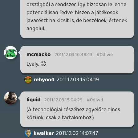
.avi formátumot sem fogja támogatni,
hiszen akkor licencdíjakat kellene fizetni,
megdobná a költségeket, és egyébként
sincs értelme, hiszen manapság már
mindenkinek van dvd lejátszója.
Alwares
2011.12.02 13:14:53
Princess Peach
2011.12.02 19:05:10
#0dlw6
Koszonom a meghivast es a kommenteket
is! Nagyon jol ereztem magam! 🙂 Puszi:
Timi
Paragon
2011.12.02 18:51:31
#0dlw5
Ha szabad ennyit közbeszólnom: 2011
április, az szerintem qwa jó lett.
Sith Lord
2011.12.02 17:50:04
Sith Lord
2011.12.02 17:50:04
#0dlw4