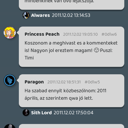
se?
Matild
2011.12.01 20:41:23
#0dlvv
Jó podcast lett. Kár, hogy az én kérdésem
nem került be...
Charlie64
2011.12.01 18:08:26
#0dlvu
Remek podcast volt 🙂
keviny
2011.12.01 16:37:12
#0dlvt
Jajj, micsoda fényezést kapott a Wiigadó!
Wow! 🙂
GaikaiOnlive
2011.12.01 14:48:46
#0dlvs
A Sony pedig sunnyog a témában, hisz
mind az N mind az MS-nél sejthető hogy
egy megfizethető Konzollal rukkolnak elő,