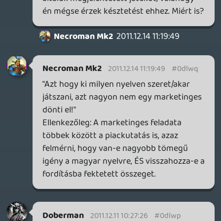
Doberman
2011.12.11 10:27:26
#0dlwp
Kicsit megkésve, de legkevésbé sem
megtörve. Szép íve volt Timi
mondandójának, nagyon sokáig
maximálisan egyetértettem vele, egészen
addig a pontig, amíg elő nem jött a online
szolg., lokalizációs téma.
Előbbi: Vesszőparipa, ő is tudja, én is,
mindenki, hogy kis ország kis foci. Csak
hogy éppenséggel a másik 2 gyártónak is.
Ők viszont beleöltek annyi pénzt, hogy ha
már értelme nincs sok de legalább
presztízsből legyen. A Nintendo nem.
Szemléletes példa: nem fejlesztenek a nagy
cégek játékot egy adott platformra, amíg
abból nem adtak el X milliót. Viszont ha
nincs nagy játék a platformra akkor nem
adnak el annyit belőle. Mindenki vár, nem
csinálnak semmit. A Nintendo a szamuráj
(pejoratív értelemeben vett ROSSZ)
magatartás miatt nem fektet be, ezért itt
nem is lesz nagy piaca. Ördögi kör
szerintem, de a labda náluk van (már évek