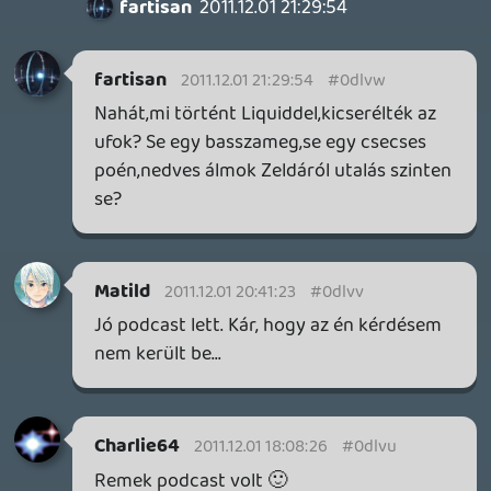
reagálok az ilyen jellegű hsz.-re.
Egyszerűen arról van szó, hogy hiányzik az
a melegség a szívemből ami jelen van a
Fable 2 játszása közben, és nincsen meg A
Zelda közben. Ez már régóta beszédtéma a
környezetemben, azt hiszem a wiigadóban
még nem volt szó róla. És bizony mindenki
ezen, vagy nagyon hasonló véleményen
van. Azoknak is akik nem ilyen gyenge
angol nyelvtudással rendelkeznek mint én.
Az pedig ugye nem igazán érdekel minket
felhasználókat/játékosokat, hogy mikor,
miképpen, és mennyiért kerül bele valami
az adott játékba. Főleg akkor nem ha
látunk példát, és jól kivitelezett példát is az
ellenkezőjére. Mi a pénztárcánkkal
"szavazunk". Ezért is van, hogy minden
multiplatform címet a másik konzolra
vásárolom meg, mert ott látom...ha csak
egy picit is a "törődést" az anyanyelvem
felé.