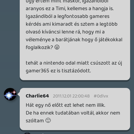
tudnám viselni. Köszönöm.
2011.12.01 11:04:49
#0dlvk
Akkor most megvilágítanék egy másfajta
igényt a játékfeliratokkal/szinkronnal
kapcsolatban. Egyszerűen arról van szó,
hogy jobban magunkénak tudnánk érezni
az adott Nintendos platformot (nemcsak a
játékot) ha legalább a neves exkluzív
játékai elérhetőek lennének a mi
nyelvünkön is. Én is....ki tudja mióta
játszom angolul, de mégis
megbecsültebbnek érezném magam ha a
saját anyanyelvemen szólna hozzám az
adott produktum. És itt most kiemelném
az anyanyelvemet! Itt nem arról van szó,
hogy magyarul szeretném olvasni, hogy
"Nyomd meg az A gombot". Arról sincsen
szó, hogy hülyének érezném magam, mert
magyar felírat van benne, és arról meg
főleg nem, hogy muszáj a mai világban
angolul beszélni. Csak a beszólások
elkerülése miatt írom le ezeket. Nem is