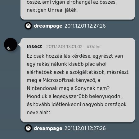
rehynn4
2011.12.01 01:39:46
#0dlvh
Jaja, sajnos más módon nem is elérhető.
Aky
2011.12.01 00:17:44
Rusti
2011.12.01 01:08:00
#0dlvg
Klassz volt köszi!
Dude
2011.12.01 00:54:59
#0dlvf
Új technológia: APU. Elektronikai
fórumokon ezt pletykálják a hozzáértők,
hogy ilyet kap az új Xbox. Carmack papa is
erre készült már fel. És ez rohadt sokat
hoz majd sebességben. Plusz nem is olyan
drága, mintha egy taszott nagy dGPU-t
kapnának (bár remélem valamiféle
különálló GPU-t kapnak majd a gépek).