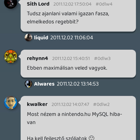
a Sony eközben hallgat és Mordor
legmélyebb gyomrában kovácsolgat
valamit.:)
Ha engem kérdeztek, egy Unreal-ra
kihegyezett hardvert kovácsolnak éppen
össze, ami vígan elrohangál az összes
nextgen Unreal játék.
dreampage
2011.12.01 12:27:26
Insect
2011.12.01 13:01:02
#0dlvr
Ez csak hozzáállás kérdése, egyrészt van
egy rakás nálunk kisebb piac ahol
elérhetőek ezek a szolgáltatások, másrészt
meg a Microsoftnak tényező, a
Nintendonak meg a Sonynak nem?
Mondjuk a legegyszerűbb belenyugodni,
és tovább idétlenkedni nagyobb országok
neve alatt.
dreampage
2011.12.01 12:27:26