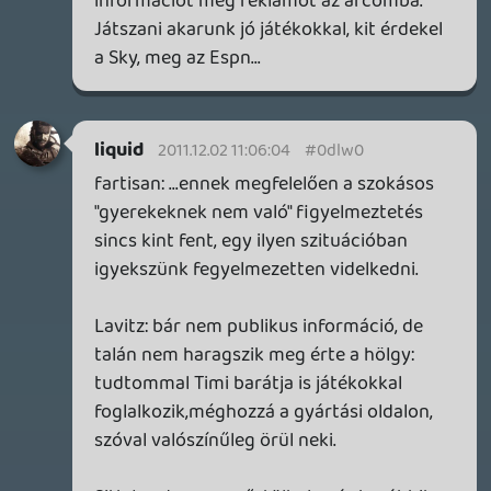
ugyan amerikában is ezt csinálják a japán
cégek (meg japánban is ezt csinálja sok
nyugati cég, mármint ott is vannak
csúszásök és meg nem jelenések)
lényeg az hogy mindenhol ez van ha egy
céget olyanra kérnek ami nem biztos hogy
megéri nekik.
Insect
2011.12.01 11:11:14
liquid
2011.12.01 12:05:15
#0dlvo
Nem lett lesajnálva az Android. Ezen a
vonalon kaphatók az olcsó (értsd: 30K
alatti), okostelefon-ficsörökkel szerelt,
játékképes mobilok, így ebből vesznek
többet - így került szóba, nem a minőség
okán.
Paragon
2011.12.01 07:28:35
ysoltee
2011.12.01 11:52:34
#0dlvn