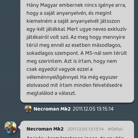
hozzászólásban válaszoltam is rájuk.
Necroman Mk2
2011.12.03 20:11:40
Rudymester
2011.12.04 07:59:03
#0dlwi
Szuper podcast volt. A témákhoz
hozzászólva: az Nintendo féle online
szolgáltatásokra nagy szükség lenne.
Mióta van hazai Live, könnyebb eladni az
X360 termékeket. Sokan a hivatalos utat
szeretik járni.
Necroman Mk2
2011.12.03 20:16:13
#0dlwh
Már nem tudtam javítani, ezért pontosítok
- mielőtt flame kerekdne belőle 🙂
(* Ez persze nem jelenti azt, hogy az állás
változhat, különösen, hogy most Timi és a
Gamer365 révén nagyon
bekeményítettek.)