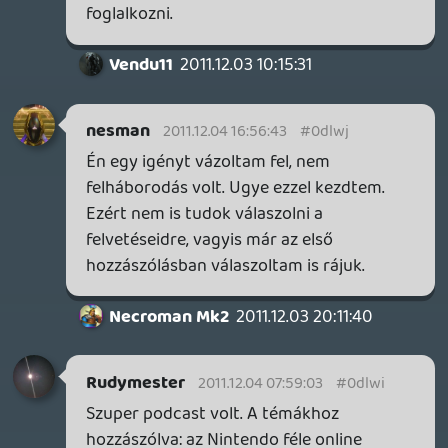
nesman
2011.12.01 11:04:49
Necroman Mk2
2011.12.03 20:04:37
#0dlwf
Nagyon jó podcast volt, igazi magvas
gondolatokkal, aminél sok helyen csak
bólogattam. Egyben megragadom az
alkalmat, és sok sikert kívánok a
csapatnak az új projekthez is! 🙂
Egy dologhoz szólnék hozzá, ez pedig a
magyar E-Shop:
Örülök, hogy szóba került a magyar Live,
de azt mintha elfelejtettétek volna, hogy
nem csak hazánk került be ebbe a körbe,
hanem másik 8 ország is, köztük igazán
nagyok mint Brazília meg Oroszország.
Szóval akkor se csak mi kaptunk a jóból,
sőt, azokban az országokban az volt a
közös, hogy volt már hivatalos Microsoft
képviselet (nem importőrön/forgalmazón
keresztül ment a dolog), de még nem volt