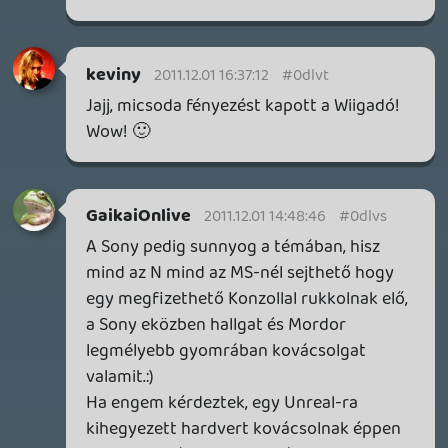
Paragon
2011.12.01 07:28:35
#0dlvj
OFF:
Azért szerintem nem kell lesajnálni az
Androidot sem. Van olyan gyártó, akinek a
modelljei kb. fele összegért kínálják
majdnem ugyanazt a felhasználói élményt,
mint az iOS eszközök, adott esetben még
dizájnosabb formában, köszönhetően a
komoly gyártói támogatásnak. Úgyhogy
amennyiben az Apple földbe kívánja
döngölni a többi mobilplatformot, akkor
mindenek előtt ezt kell szem előtt tartania.
shearer
2011.12.01 02:31:23
#0dlvi
Klassz volt a podcast, mindig jó ha iparági
szereplőket hívtok el. Timinek meg külön
örültem. Ha emlékezetem nem csal, akkor
én voltam az újságíró, aki utána hétfőn
lenyúlta tőle a Skyward Sword-öt... 🙂