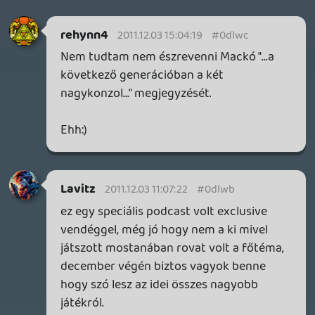
Tudsz ajanlani valami igazan fasza,
elmelkedos regebbit?
liquid
2011.12.02 11:06:04
rehynn4
2011.12.02 15:40:51
#0dlw3
Ebben maximálisan veled vagyok.
Alwares
2011.12.02 13:14:53
kwalker
2011.12.02 14:07:47
#0dlw2
Most nézem a nintendo.hu MySQL hiba-
van
Ha kell fejlesztő szóljatok 🙂
Alwares
2011.12.02 13:14:53
#0dlw1
Én is szeretnék megint elámulni az új
játékokon, ha hoznak egy konstans jó
minőséget csak azért nem veszek új