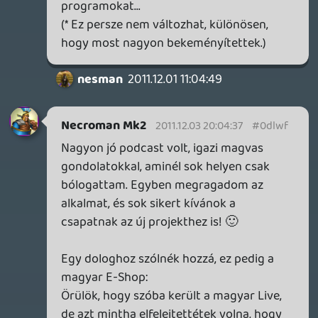
Vendu11
2011.12.03 10:15:31
#0dlwa
"A Sony pedig sunnyog a témában, hisz
mind az N mind az MS-nél sejthető hogy
egy megfizethető Konzollal rukkolnak elő,
a Sony eközben hallgat és Mordor
legmélyebb gyomrában kovácsolgat
valamit."
Az N-től és az MS-től sem hallottál semmi
hivatalosat, az ami napi rendszerességgel
megjelenik az oldalon az pletya amit én
találok ki, vagy a legjobb barátom, már mi
sem tudjuk melyikünk az érdemi szerző.
Úgyhogy kb. ennyi.
Reménykedtem, hogy a következő
Podcastben már nem a Nextgen a téma de
még mindíg nem bírjátok abbahagyni.
A mostani jéátékokről kellene beszélni,
nem a Metal Gear Solid 5-ről meg a
nextgenről.