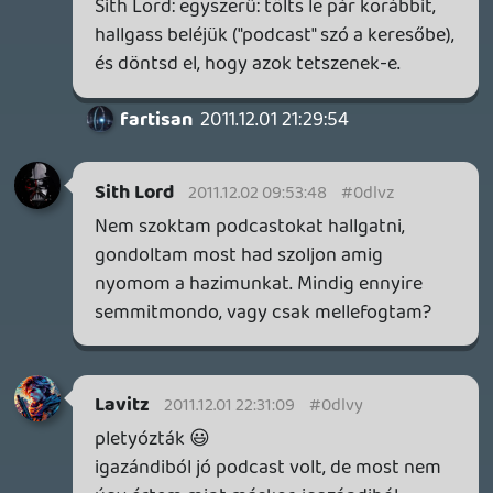
82perc, ez igen! 🙂 intro zene elég
szétcsuszott! épp most hallgatom, de ezt
muszály volt megosztanom! 🙂
Információk
Oké, értem és elfogadom!
Insect
2011.12.01 11:11:14
#0dlvm
Azért látszik az itthoni fordított hozzáállás
a vásárlókhoz, számomra nem igazán
világos, hogy amíg más országokban a
szolgáltatók, gyártók versenyeznek a
vevőért, nálunk a fogyasztóknak kell
kinyalni a cégek seggét hogy hajlandóak
legyenek szolgáltatni, eladni bármilyen
terméket. A magyar feliratról meg +1
nesmannak.
nesman
2011.12.01 11:09:14
#0dlvl
Direkt külön szeretnék hozzászólni
magához a podcasthoz. Jó volt hallani
"külsős" hangot. Rendszeresebben is el