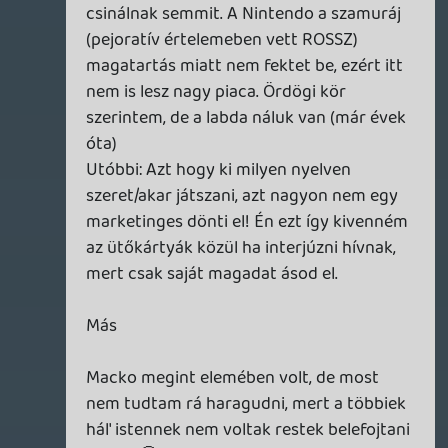
Sokkal inkább a lentebbi is említett APU
felé próbálnak sodródni a nagyok. De ez
mindegy is, mert majd meglátjuk. Tisztán
emlékszem, hogy előző gen váltáskor a
játékosok sajnálták leginkább a lépést.
Most ezt annyira nem látom, csak aztán
nehogy a fejlesztők bánják meg.
nesman
2011.12.05 20:12:43
#0dlwo
Szeretem a magyar szinkront.
rehynn4
2011.12.05 15:48:40
rehynn4
2011.12.05 15:48:40
#0dlwn
Nekem a Cartoon Network pl.
emészthetlen magyarul. Ahogy a Family
Guy is.
nesman
2011.12.05 14:45:46