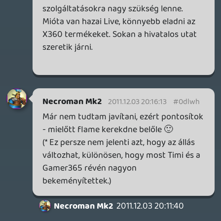
Live.
Egyébként talán nem is lenne szükség
teljes nyelvi lokalizációra, elég lenne, ha a
Nintendo csinálna egy EU-s szolgáltatást,
aminél angolul (vagy akármelyik
támogatott nagyobb nyelven) hivatalosan
elérhető minden Uniós vagy EGT (de akár
a Nyugat-Balkánt is idevehetjük)
országból a rendszer. Így biztosan le lenne
potenciálisan fedve, hiszen a játékosok
javarészt ha kicsit is, de beszélnek, értenek
angolul.
mcmacko
2011.12.03 16:48:43
#0dlwe
Lyaly. 🙂
rehynn4
2011.12.03 15:04:19
liquid
2011.12.03 15:04:29
#0dlwd
(A technológiai részéhez egyelőre nincs