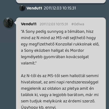
konzolt. A BF3 baromi szép PC-én, de olyat
csináljanak amit jelenleg nem tudunk pc-
én összehozni. Legyen előremutató a hw.
Érdekesek lesznek a következő évek.
Tényleg elmegy egy szolgáltatás orientált
irányba a dolog vagy marad tisztán
játékgépnek. Én az utóbbinak szurkolok.
Most is legtöbbször jobb lenne ha este
csak annyit látnék a (új) dashboardon
hogy play és nem zúdítana mindenféle
információt meg reklámot az arcomba.
Játszani akarunk jó játékokkal, kit érdekel
a Sky, meg az Espn...
liquid
2011.12.02 11:06:04
#0dlw0
fartisan: ...ennek megfelelően a szokásos
"gyerekeknek nem való" figyelmeztetés
sincs kint fent, egy ilyen szituációban
igyekszünk fegyelmezetten videlkedni.
Lavitz: bár nem publikus információ, de