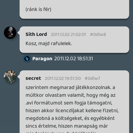
aranyos ez a Timi, kellemes a hangja is.
Igazándiból a legfontosabb gameres
kérdés ami kimaradt és sztem a legtöbb
olvasó kíváncsi lenne rá, hogy mi a
véleménye a barátjának hogy ő játékokkal
foglalkozik? 😛
tehát a nintendo odal miatt csúszott az új
gamer365 ez is tisztázódott.
Charlie64
2011.12.01 22:00:48
#0dlvx
Hát egy nő előtt ezt lehet nem illik.
De ha ennek tudatában voltál, akkor nem
szóltam 🙂
fartisan
2011.12.01 21:29:54
fartisan
2011.12.01 21:29:54
#0dlvw
Nahát,mi történt Liquiddel,kicserélték az
ufok? Se egy basszameg,se egy csecses
poén,nedves álmok Zeldáról utalás szinten