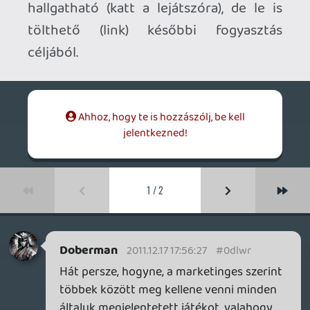
Doberman
2011.12.17 17:56:27
#0dlwr
Hát persze, hogyne, a marketinges szerint
többek között meg kellene venni minden
általuk megjelentetett játékot, valahogy
én mégse érzek késztetést ehhez. Miért is?
Necroman Mk2
2011.12.14 11:19:49
Necroman Mk2
2011.12.14 11:19:49
#0dlwq
"Azt hogy ki milyen nyelven szeret/akar
játszani, azt nagyon nem egy marketinges
dönti el!"
Ellenkezőleg: A marketinges feladata
többek között a piackutatás is, azaz
felmérni, hogy van-e nagyobb tömegű
igény a magyar nyelvre, ÉS visszahozza-e a
fordításba fektetett összeget.