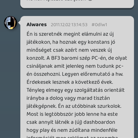
dreampage
2011.12.01 12:27:26
#0dlvq
Ismét egy remek podcast. Magyar feliratra
és hivatalos magyar online szolgáltatásra
szerintem mindenképp lenne igény, de
valóban kár menteni a szituációt,
Magyarország egyszerűen nem tényező,
nem piac erre. Kevesen vagyunk kevés
pénzzel, és még azt is nehezen költjük el,
szóval értünk "kár" versenyezni, jó esetben
is csak egy része vagyunk a kelet-európai
blokknak.
A nextgen téma is érdekes, és nagyjából
egyetértek az elhangzottakkal. A
világválság közepén egy konzolgyártó
nehezen vállalhatja be, hogy többszáz
dollárt bukjon gépenként, így pedig nehéz
lesz elkezdeni a következő generációt.
herooftime
2011.12.01 12:07:35
#0dlvp