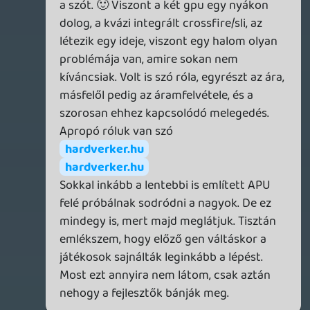
nesman
2011.12.05 14:45:46
#0dlwm
Úgy érzem nem figyeltél arra amit írtam.
Hány Magyar embernek nincs igénye arra,
hogy a saját anyanyelvén, és megint
kiemelném a saját anyanyelvét játsszon
egy-két játékkal. Mert ugye neves exkluzív
játékairól volt szó. Az meg hogy mennyire
térül meg ennél az esetben másodlagos,
sokadlagos szempont. A MS-nál sem térült
meg szerintem. Azt is írtam, hogy nem
csak egyedül vagyok ezzel a
véleménnyel/igénnyel. Ha még egyszer
elolvasod mit írtam minden felvetésedre
megtalálod a választ.
Necroman Mk2
2011.12.05 13:15:14
Necroman Mk2
2011.12.05 13:15:14
#0dlwl
Az igény természetesen jogos, de ez után
jön az üzleti szemlélet: van-e elég olyan
ember, akinek szintén ez az igénye, és az ő
kielégítésükkel anyagilag megtérül-e a