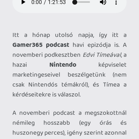
Gamer365 podcast
havi epizódja is. A
novemberi podkesztben
Edvi Tímeával
, a
hazai
Nintendo
képviselet
marketingeseivel beszélgetünk (nem
csak Nintendós témákról), és Tímea a
kérdéseitekre is válaszol.
A novemberi podcast a megszokottnál
némileg hosszabb (egy órás és
huszonegy perces), igény szerint azonnal
hallgatható (katt a lejátszóra), de le is
tölthető (link) későbbi fogyasztás
céljából.
Ahhoz, hogy te is hozzászólj, be kell
jelentkezned!
1 / 2