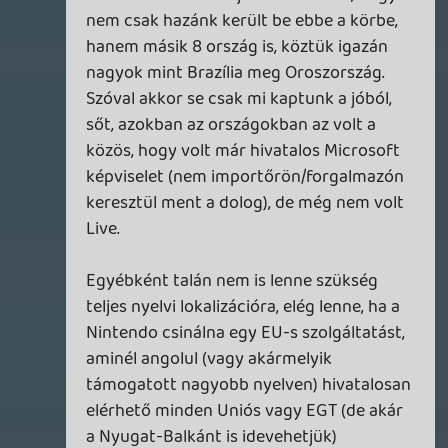
Ennyi erővel a jetiről is beszélhettek én
már azon sem lepődök meg.
GaikaiOnlive
2011.12.01 14:48:46
stk
2011.12.02 23:54:02
#0dlw9
Köszönjük Timi, hogy figyelsz ránk.. 😃 már
tudjuk, van egy angyalunk aki vigyáz a
wiigadóra 😃
(ránk is fér)
Sith Lord
2011.12.02 21:02:01
#0dlw8
Kosz, majd rafulelek.
Paragon
2011.12.02 18:51:31
secret
2011.12.02 19:51:50
#0dlw7
szerintem megmarad játékkonzolnak. a
múltkor olvastam valamit, hogy még az