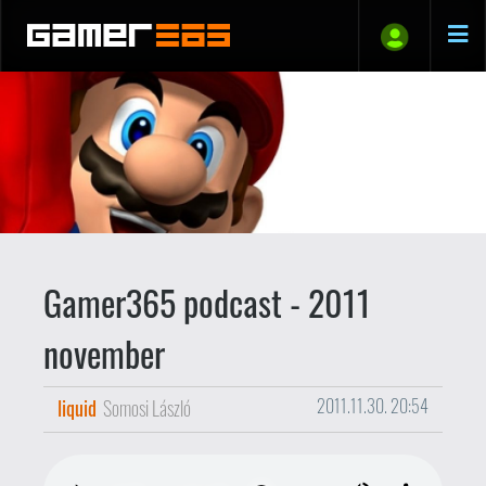
Gamer365 podcast - 2011
november
liquid
Somosi László
2011.11.30. 20:54
Itt a hónap utolsó napja, így itt a