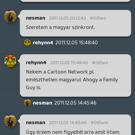
befektetett összeg. Mert egy embernek
nem fognak ilyen igényeket adni, hacsak
nem vagy valamilyen nagyon
befolyásos/véleményformáló egyéniség, pl.
híres énekes.
nesman
2011.12.04 16:56:43
mcmacko
2011.12.04 20:05:44
#0dlwk
Nextgen: mivel a podcast felvételekor
(minimális túlzással) minden nap volt egy
50-100 kommentes hír a témában, úgy
gondoltuk érdemes még a dologgal
foglalkozni.
Vendu11
2011.12.03 10:15:31
nesman
2011.12.04 16:56:43
#0dlwj
Én egy igényt vázoltam fel, nem
felháborodás volt. Ugye ezzel kezdtem.
Ezért nem is tudok válaszolni a
felvetéseidre, vagyis már az első