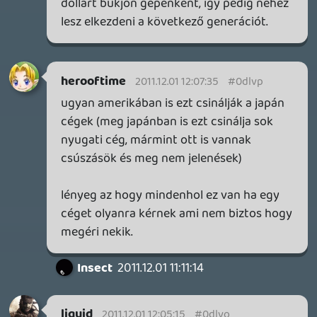
1 napja
3
FIRE EMBLEM: FORTUNE'S WEAVE DIRECT, MAFIA: THE OLD
COUNTRY DLC – EZ TÖRTÉNT KEDDEN
Továbbá: Crimson Moon, The Walking Dead: Streets of
Survival, Endless Legend II.
1 napja
4
GAME PASS: AUGUSZTUS ELSŐ HETEI
A Beast of Reincarnation premier árnyékában ezúttal
inkább a Premium előfizetők könyvtára növekedik majd
a következő néhány napban.
2 napja
7
HETI MEGJELENÉSEK | 2026 #32
PREMIER
3 napja
7
IAN LIVINGSTONE - A VÉR-SZIGET LABIRINTUSA
KÖNYV