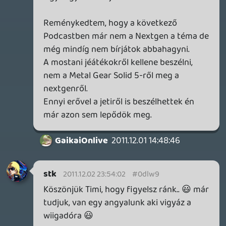
talán nem haragszik meg érte a hölgy:
tudtommal Timi barátja is játékokkal
foglalkozik,méghozzá a gyártási oldalon,
szóval valószínűleg örül neki.
Sith Lord: egyszerű: tölts le pár korábbit,
hallgass beléjük ("podcast" szó a keresőbe),
és döntsd el, hogy azok tetszenek-e.
fartisan
2011.12.01 21:29:54
Sith Lord
2011.12.02 09:53:48
#0dlvz
Nem szoktam podcastokat hallgatni,
gondoltam most had szoljon amig
nyomom a hazimunkat. Mindig ennyire
semmitmondo, vagy csak mellefogtam?
Lavitz
2011.12.01 22:31:09
#0dlvy
pletyózták 😃
igazándiból jó podcast volt, de most nem
úgy értem mint máskor, igazándiból