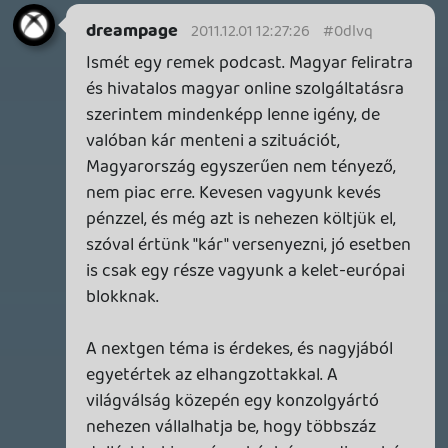
Aky
2011.12.01 00:17:44
#0dlve
Ez a resz felkerul majd iTunesba ? Meg a
multkori epizod sem elerheto :S
1 / 2
SENARA: THE SACRAMENT
TESZT
Szektások, mélytengeri rémek és egy realisztikus
óceánjáró. A SENARA-ban első pillantásra minden
megvan, ami a sikerhez kell, ez az összkép azonban
becsapós.
4 órája
MEGJELENÉSI DÁTUMOK NAPJA – EZ TÖRTÉNT SZERDÁN
Benne: Isle of Reveries, Beaten Path, Moonlighter 2: The
Endless Vault, Fallen Tear: The Ascension.
17 órája
2
CORSAIR CLIPPER PRO MINI 60 - KICSI, DE ERŐS
TESZT