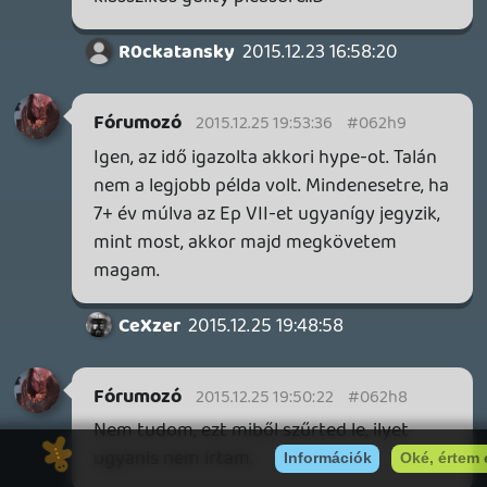
getro2
2015.12.25 13:02:51
#062gw
ez egy dolog, az meg egy másik, hogy
melyik mennyivel van közelebb ehhez vagy
ahhoz. de talán mindegy is, szerintem ez
egy súlytalan és unalmas film, nulla felé
közelítő emlékezetes pillanattal, és ez
valószínűleg akkor is így lenne, ha más
modorban forgatják le.
CeXzer
2015.12.25 12:02:16
CeXzer
2015.12.25 12:02:16
#062gv
Hálistennek egyik se esik egyik végletbe
sem, de mindkettő az akciófilmhez van
közelebb. Pont erre vakartam rávilágítani,
köszönöm.
getro2
2015.12.25 11:45:55
getro2
2015.12.25 11:45:55
#062gu
még jó, hogy csak ez a két végleg létezik.