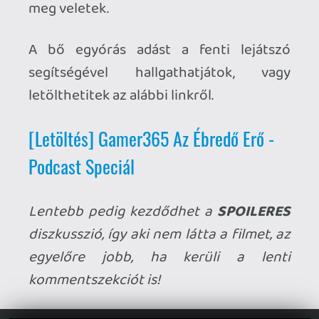
Lentebb pedig kezdődhet a
SPOILERES
diszkusszió, így aki nem látta a filmet, az
egyelőre jobb, ha kerüli a lenti
kommentszekciót is!
Ahhoz, hogy te is hozzászólj, be kell
jelentkezned!
1 / 6