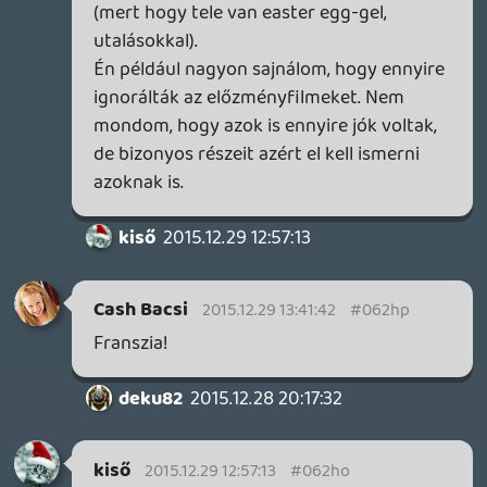
gabi1818: Igen, ez engem is zavart kicsit. De
ez van, ha valaki telefonról podcastel.
CeXzer
2015.12.26 08:06:56
#062hg
Igen, ezen én is felkacagtam picit 🙂
Végülis a Star Trek csak 6 sorozat, 13 film,
a könyveken, képregényeken kívül. És a
világa sincs kidolgozva picit sem 😃
Fórumozó
2015.12.26 00:31:16
gabi1818
2015.12.26 02:52:05
#062hf
hát baszsus, már elnézést, de ez MI?! olyan
szinten felbaszott, nem tudtam mi bajom
van, már tiszta ideg voltam aztán rájöttem
hogy Liquid itt szuszog meg minden féle
hangokat ad ki a felső testnyílásaiból az
egész podcast alatt. a falra mászom tőle,
már bocs, de hogy lehet így beszélni
egyáltalán, csomó kérdésnél, vagy csak