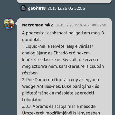
Fórumozó
2015.12.25 15:28:13
sting
2015.12.25 17:05:37
#062h5
😃 😃
CeXzer
2015.12.25 08:47:13
Fórumozó
2015.12.25 15:42:48
#062h4
"a mondandóm meg ugyanúgy szól
mindenkinek, mint neked - ők meg többen
vannak."
Jó dolog a rövidtávú memória.:)
Inspirációd lehet, nincs, energiád viszont
van - elég megnézni, itt mit művelsz a 164-
es első beírásom óta. Na mindegy, nem
adom meg neked (ismét), hogy felüljek az
ócska provokációdnak.
Rehynn
2015.12.25 15:30:35