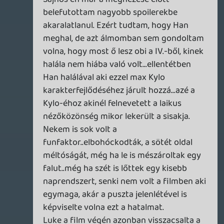
Lukeból szerintem még nagyon jó
karakter lehet! Leia pedig szegény már
nem ugyanaz. Őt talán kihagyhatták volna.
Kylo meg még közel sem nagy mester,
azért győzhették le így. Még csak egy
"hisztis, dühös tini" szinte. Belőle is jó
karakter lehet, ha nem basszák el.
A 8-9 rész pedig nem hiszem, hogy copy
lesz. Most JJ nagyon biztonságra ment.
Nem akarta, hogy a hardcore fanok
megöljék. Így csinált egy nagyon korrekt,
de semmi újítást nem tartalmazó filmet.
Nekem minden nézéssel jobban tetszett és
már egy szintem van az eredeti trilógiával.
Rafanir
2015.12.29 21:39:52
ProEvoFan
2015.12.29 21:55:15
#062hu
Nagyon tetszett a film.Nosztalgia faktor
az volt rendesen.
Rey csodálatos teremtés, engem
elvarázsolt.Kíváncsian várom mit kezd az