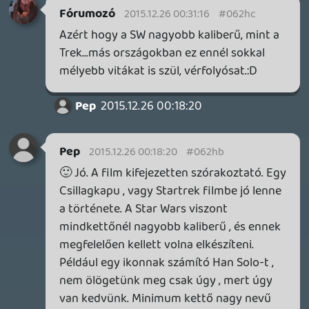
Rehynn
2015.12.25 14:27:45
#062gz
Ne feledd: ahogy a múltkorit, ezt is
töröltetheted a szerk kérdéseknél, ha
meggondolod magad:)
Egyébként én kifejezetten jobban
szeretem, ha nem reagálsz, nagyon
kiszámítható már a "bújtassuk régi
sértettségünket flegmázásba" schtick, a
mondandóm meg ugyanúgy szól
mindenkinek, mint neked - ők meg többen
vannak.
Fórumozó
2015.12.25 04:57:23
CeXzer
2015.12.25 14:07:52
#062gy
Egyébként ha olvasgatsz cikkeket,
blogokat, hozzászólásokat, ennyit nyitott
kérdéseken gondolkodni, karaktereket
elemezni ritkán látni embereket. Én is kb a