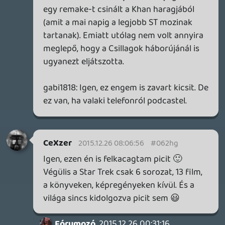
Rehynn
2015.12.25 15:30:35
#062h3
Azt hiszem nem fogalmaztam teljesen
félreérthetetlenül: nekem mindkettő
megfelel, csak az utóbbi még jobb is
általában. Olyat meg nem írtam, hogy "nem
is neked szól", ne vesztegessük egymás
idejét ilyen egyszerű kis kamukkal.
Arra persze sem időm, sem kedvem, sem
inspirációm nincs, hogy minden
kommenteted figyeljem és lereagáljam, és
továbbra is csak akkor fogom tenni,
amikor a fenti három feltétel adott.
Fórumozó
2015.12.25 15:21:58
Fórumozó
2015.12.25 15:28:13
#062h2
Imdb-n volt, amikor a Dark Knight is
minden idők első tíz filmjében benne volt -
azért ezek a listák megjelenés után két
héttel még nem igazán mérvadók. Egy film