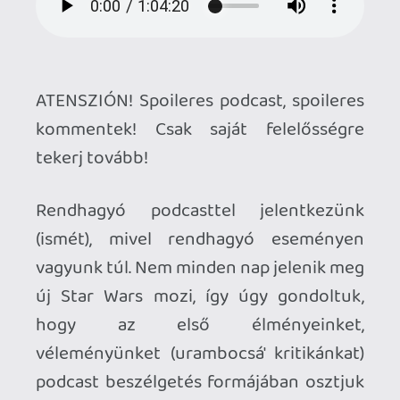
kommentek! Csak saját felelősségre
tekerj tovább!
Rendhagyó podcasttel jelentkezünk
(ismét), mivel rendhagyó eseményen
vagyunk túl. Nem minden nap jelenik meg
új Star Wars mozi, így úgy gondoltuk,
hogy az első élményeinket,
véleményünket (urambocsá' kritikánkat)
podcast beszélgetés formájában osztjuk
meg veletek.
A bő egyórás adást a fenti lejátszó
segítségével hallgathatjátok, vagy
letölthetitek az alábbi linkről.
[Letöltés] Gamer365 Az Ébredő Erő -
Podcast Speciál