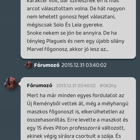
volna, hogy most ő lesz obi a IV.-ből, kinek
halála nem hiába való volt...ellentétben
Han halálával aki ezzel max Kylo
karakterfejlődéséhez járult hozzá...azé a
Kylo-éhoz akinél felnevetett a laikus
nézőközönség mikor lekerült a sisakja.
Nekem is sok volt a
funfaktor..elbohóckodták, a sötét oldal
méltóságát, még ha le is mészároltak egy
falut..még ha szét is lőttek egy kisebb
naprendszert, senki nem volt a filmben aki
egymaga, akár a puszta jelenlétével is
képviselte volna ezt a hatalmat.
Luke a film végén azonban visszacsalta a
mosolyt az arcomra...hogy ez az egész
csak meghívás keringőre és egy féktelen
bulira.
7-pont.
CeXzer
2015.12.30 17:49:27
#062hw
"úgymond "boldogan élt míg meg nem
halt".