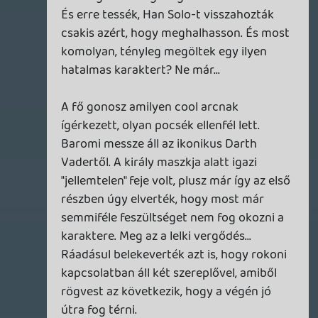
nézésre nekem is kicsit savanyú volt a
szám, de utána már nem a hatalmas
elvárásod szerint nézed, és úgy sokkal
jobban tetszik. Odafigyelsz apróságokra is
(mert hogy tele van easter egg-gel,
utalásokkal).
Én például nagyon sajnálom, hogy ennyire
ignorálták az előzményfilmeket. Nem
mondom, hogy azok is ennyire jók voltak,
de bizonyos részeit azért el kell ismerni
azoknak is.
kiső
2015.12.29 12:57:13
Cash Bacsi
2015.12.29 13:41:42
#062hp
Franszia!
deku82
2015.12.28 20:17:32
kiső
2015.12.29 12:57:13
#062ho
Háromszor? Az igen!