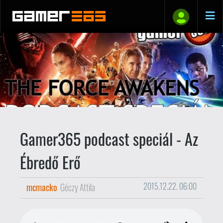
Gamer365 podcast speciál - Az
Ébredő Erő
mcmacko
Géczy Attila
2015.12.22. 06:00
ATENSZIÓN! Spoileres podcast, spoileres