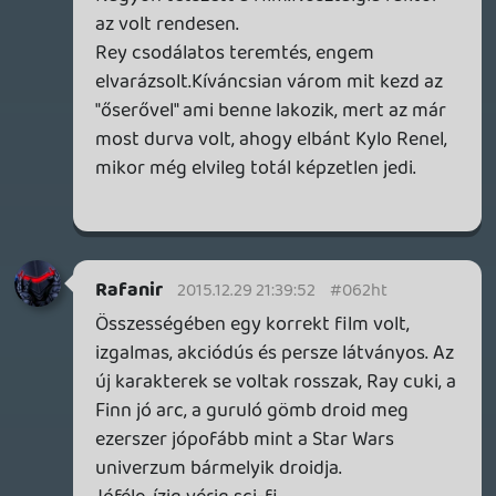
meghal.
The End
Meglepődnék ha így lenne.
De összességében viszont jó kis sci-fi volt,
egyáltalán nem bántam meg, hogy
megnéztem.
Pep
2015.12.29 19:47:00
#062hs
A dizni úgy látszik a pénzre utazik. Inkább
csinál sok gyengébb minőségű Star Warst ,
mint kevés kiemelkedő minőségűt. Ez
gyengébb filmeknél talán elmegy , de itt
nem akármiről van szó , hanem Star Wars-
ról. Nincs elég fantázia sem , szerezniük
kellene (azt is).
kiső
2015.12.29 17:38:48
kiső
2015.12.29 17:38:48
#062hr