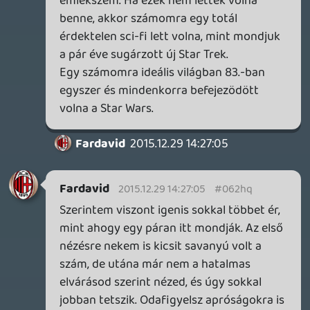
gabi1818
2015.12.26 02:52:05
Necroman Mk2
2015.12.26 15:30:46
#062hh
A podcastet csak most hallgattam meg. 3
gondolat:
1. Liquid-nek a felvétel eleji elvárásár
analógiájára: az Ébredő erő nekem
kinézetre klasszikus SW volt, de érzésre
meg sztorira nem, karakterekre is csupán
részben.
2. Poe Dameron figurája egy az egyben
Wedge Antilles-nek, Luke barátjának és
pilótatársának a másolata az eredeti
trilógiából.
3. J.J. Abrams és stábja már a második
Űrszekerek mozifilmjénél is lényegében
egy remake-t csinált a Khan haragjából
(amit a mai napig a legjobb ST mozinak
tartanak). Emiatt utólag nem volt annyira
meglepő, hogy a Csillagok háborújánál is
ugyanezt eljátszotta.