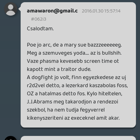
Sólyommal! szóval semmi sem lehetetlen...
🙂
Rafanir
2016.01.03 22:57:41
Rafanir
2016.01.03 22:57:41
#062i1
Lehet, hogy csak visszaemlékezésekbe fog
szerepelni.
Bár én örülnék, ha valahogy visszahoznák,
de azok után, hogy átszúrták, illetve abba
a feneketlen mélységbe zuhant, erre nem
láttok sok esélyt.
roze
2016.01.03 20:05:36
roze
2016.01.03 20:05:36
#062i0
az miért van, hogy Harrison Ford a 8.
részre is be van írva...az IMDB szerint..?!
visszatér mint Gandalf?