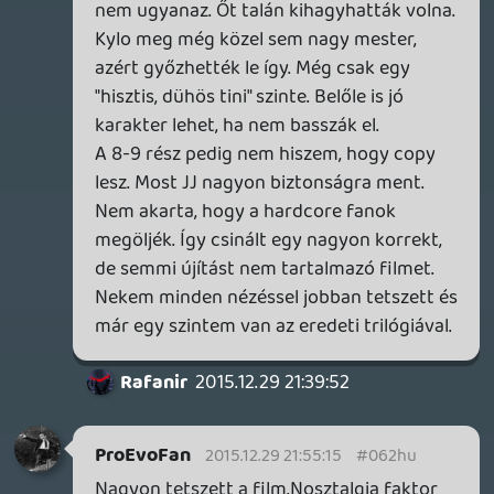
kapcsolatban áll két szereplővel, amiből
rögvest az következik, hogy a végén jó
útra fog térni.
Egyébként minden adott ahhoz, hogy
lecopyzzák a régi trilógiát.
Ott is és itt is volt a birodalomnak egy
bolygókat elpusztító szuper fegyvere, amit
a lázadók szépen hazavágtak mindkét
trilógia első részében. És persze mindkét
trilógiában volt egy sötét ruhás maszkos
gonosz aki rokonságban áll az egyik
szereplővel.
A második részben valószínűleg Luke
vérprofi Jedivé fogja képezni Ray-t,
pontosan úgy ahogy Yoda tette azt vele, a
Birodalom visszavágban.
A harmadik részben pedig a birodalmiak
újjáépítik (ismét) a Halálcsillagot amit a
lázadók pedig újfent elpusztítanak. A
főrossz pedig megjavul és a mélységbe
löki a mesterét, majd persze utána ő is