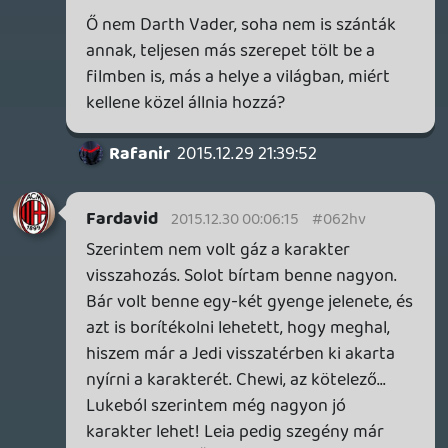
őket erőltetni? Egyértelműen látszik, hogy
húzónévként rakták bele őket a sztoriba,
hogy ezzel bolondítsák a nézőket a
moziba.
És különben is, amikor jó sok évvel ezelőtt
láttam a régi trilógiát, utána egészen
eddig a filmig abban a tudatban éltem,
hogy a régi karaktergárda, úgymond
"boldogan élt míg meg nem halt".
És erre tessék, Han Solo-t visszahozták
csakis azért, hogy meghalhasson. És most
komolyan, tényleg megöltek egy ilyen
hatalmas karaktert? Ne már...
A fő gonosz amilyen cool arcnak
ígérkezett, olyan pocsék ellenfél lett.
Baromi messze áll az ikonikus Darth
Vadertől. A király maszkja alatt igazi
"jellemtelen" feje volt, plusz már így az első
részben úgy elverték, hogy most már
semmiféle feszültséget nem fog okozni a
karaktere. Meg az a lelki vergődés...
Ráadásul belekeverték azt is, hogy rokoni