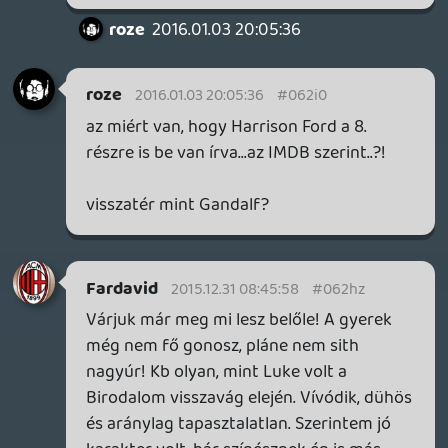
egy 15 éves Piton professzorrá változott,
akinek végig sírásra csorbult a szája. És
hát őt akarják itt főgonosznak szánni?
Lehet, hogy majd a trilógia végére jó
karakter lesz, de ebben a filmben nem volt
az.
Más gonosz meg nincs, ha csak az X
Aktákból leselejtezett UFO Snoke-ot nem
tekintjük annak.
CeXzer
2015.12.30 17:49:27
Űrdongó
2015.12.30 20:20:00
#062hx
Láttam én is végre az új sw. mozit. Minden
nagyon király lett. A hangulat a régi
trilógiát idézi...még ha a cselekménye,
ténylegesen csaknem Az Új Remény
kottáját fújja.
Sajnos én már a megnézése előtt
belefutottam nagyobb spoilerekbe
akaralatlanul. Ezért tudtam, hogy Han
meghal, de azt álmomban sem gondoltam