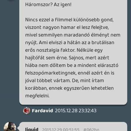
mikor simán hozzáfűzöl vmit, olyan
stílusban beszélsz hogy anyám szájba
csapna ha folyton ezt csinálnám. Elnézést,
nem akarlak megbántani de ez most
kritikán aluli volt, ezt nem tapasztaltam
korábbi felvételek során....
Pep
2015.12.26 00:41:16
#062he
Jaj! Akkor egyformák! 🙂 Mindenesetre
meg lehet felelni a régi , és az új
rajongóknak is , csak oda kell figyelni.
Fórumozó
2015.12.26 00:31:16
Pep
2015.12.26 00:38:20
#062hd
Rosszabb a helyzet , a történetet hárman
is írták. Nem kötekedni akarok én, csak ez
az eredmény.
R0ckatansky
2015.12.23 21:01:21