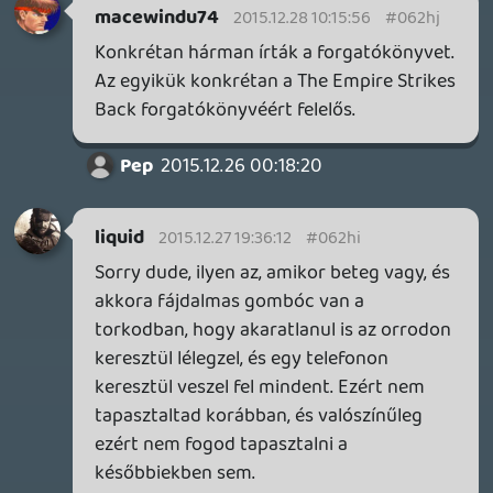
CeXzer
2015.12.25 19:48:58
Fórumozó
2015.12.25 19:50:22
#062h8
Nem tudom, ezt miből szűrted le, ilyet
ugyanis nem írtam.
Információk
Oké, értem és elfogadom!
Fardavid
2015.12.25 19:25:21
CeXzer
2015.12.25 19:48:58
#062h7
Igen, a Dark knightra se mondanám, hogy
súlytalan, főleg, hogy most a 4., ahogy
írtad, nagyjából beállt 😃
Fórumozó
2015.12.25 15:28:13
Fardavid
2015.12.25 19:25:21
#062h6
Ja, merthogy a Dark Knight annyira szar
film, hogy közelében sem lehet a top 10
listának... Rá kell, hogy jöjjek, te tényleg
csak trollkodsz