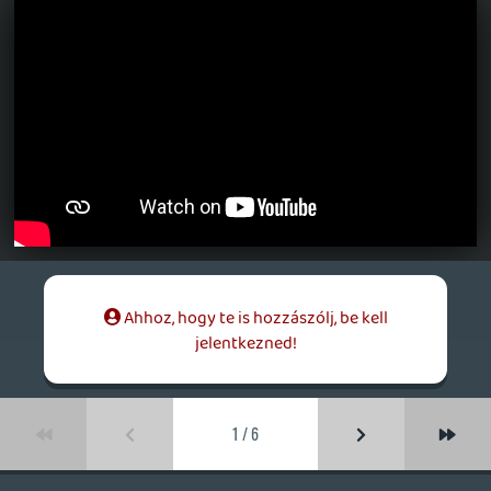
amawaron@gmail.c
2016.01.30 15:57:14
#062i3
Csalodtam.
Poe jo arc, de a mary sue bazzzeeeeeeg.
Meg a szemuveges yoda.... az is bullshih.
Vaze phasma kevesebb screen time ot
kapott mint a traitor dude.
A dogfight jo volt, finn egyezkedese az uj
r2d2vel detto, a lezerkard kaszabolas foss,
OZ a hatalmas detto fos. Kylo hiteltelen,
J.J.Abrams meg takarodjon a rendezoi
szekbol, ha nem tudja fegyverrel
kikenyszeriteni az execeknel amit akar.
roze
2016.01.04 12:21:15
#062i2
ha belegondolsz Luke is zuhant le egy
"feneketlen mélységbe" amikor ugye
levágta a bilifejű a kezét, de elkapták a