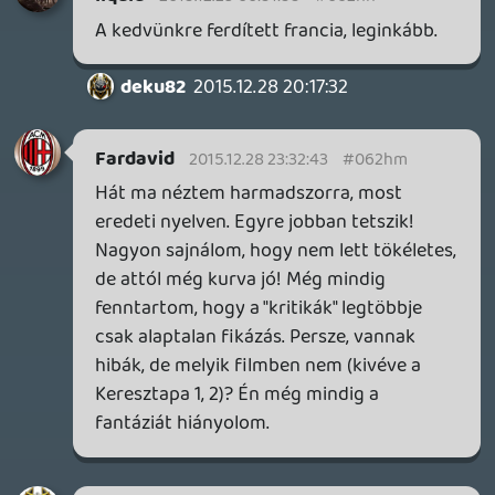
Fórumozó
2015.12.26 00:31:16
#062hc
Azért hogy a SW nagyobb kaliberű, mint a
Trek...más országokban ez ennél sokkal
mélyebb vitákat is szül, vérfolyósat.:D
Pep
2015.12.26 00:18:20
Pep
2015.12.26 00:18:20
#062hb
🙂 Jó. A film kifejezetten szórakoztató. Egy
Csillagkapu , vagy Startrek filmbe jó lenne
a története. A Star Wars viszont
mindkettőnél nagyobb kaliberű , és ennek
megfelelően kellett volna elkészíteni.
Például egy ikonnak számító Han Solo-t ,
nem ölögetünk meg csak úgy , mert úgy
van kedvünk. Minimum kettő nagy nevű
írónak kellett volna készítenie , és ők talán
ráérezhettek volna mi kell a filmbe. A régi
rajongók csodát vártak , de nem kapták
meg , pedig lehetett rá elég pénz. Én
tudnám sorolni mik kellenének , és mik