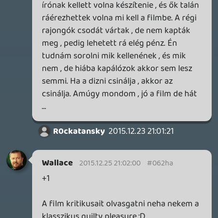
Lynch filmekkel szoktam ennyit
foglalkozni utólag, szal lehet neked
súlytalan, de annak ellenére, hogy sokan
szeretik utálni, a 29. Top rated movie
imdb-n, míg pl a súlytalan alien az 53.,
valamint a most popular celebs első
helyén Daisy Ridley szerepel, a második
Adam Driver, 3. Mark Hammil, 4. Carrie
Fisher, 5. Oscar Isaac, a box office listán 1
hét után $247M-el áll, amivel majdnem
annyit keresett, mint az utolsó Hunger
Games, csak az 5 hét alatt... Szal
sokmindent mondhatsz rá szubjektíven,
az, hogy súlytalan objektíven nem igaz.
getro2
2015.12.25 13:02:51
Dude
2015.12.25 13:31:35
#062gx
Szerinted ofkóz.
getro2
2015.12.25 13:02:51