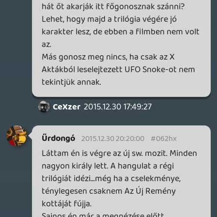
És erre tessék, Han Solo-t visszahozták
csakis azért, hogy meghalhasson."
De addig boldogan élt:)
"Baromi messze áll az ikonikus Darth
Vadertől"
Ő nem Darth Vader, soha nem is szánták
annak, teljesen más szerepet tölt be a
filmben is, más a helye a világban, miért
kellene közel állnia hozzá?
Rafanir
2015.12.29 21:39:52
Fardavid
2015.12.30 00:06:15
#062hv
Szerintem nem volt gáz a karakter
visszahozás. Solot bírtam benne nagyon.
Bár volt benne egy-két gyenge jelenete, és
azt is borítékolni lehetett, hogy meghal,
hiszem már a Jedi visszatérben ki akarta
nyírni a karakterét. Chewi, az kötelező...