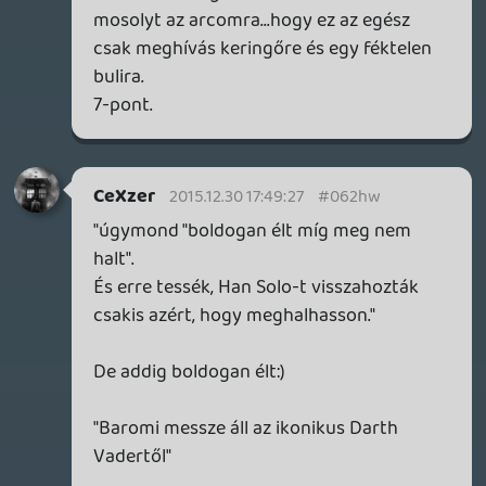
"őserővel" ami benne lakozik, mert az már
most durva volt, ahogy elbánt Kylo Renel,
mikor még elvileg totál képzetlen jedi.
Rafanir
2015.12.29 21:39:52
#062ht
Összességében egy korrekt film volt,
izgalmas, akciódús és persze látványos. Az
új karakterek se voltak rosszak, Ray cuki, a
Finn jó arc, a guruló gömb droid meg
ezerszer jópofább mint a Star Wars
univerzum bármelyik droidja.
Jóféle, ízig vérig sci-fi.
Viszont volt pár dolog, ami kellemetlen
szájízt váltott ki.
Én speciel régi karakterek
visszahozásának nem igazán örültem.
Most komolyan, az ő történetük már
nagyon szépen lezárult, minek kell ismét