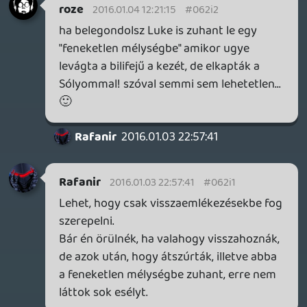
Fardavid
2015.12.31 08:45:58
#062hz
Várjuk már meg mi lesz belőle! A gyerek
még nem fő gonosz, pláne nem sith
nagyúr! Kb olyan, mint Luke volt a
Birodalom visszavág elején. Vívódik, dühös
és aránylag tapasztalatlan. Szerintem jó
karakter volt, bár színésznek én is más
arcot választottam volna. De hát nagyon
nem lehetett gonosz fejet választani,
mégiscsak Solo És Leia gyereke.
Snoke nekem se jön be annyira. De ha
tényleg Plagueis és nem egy újabb silány
Marvel főgonosz, akkor jó lesz az...
Fórumozó
2015.12.31 03:40:02
Fórumozó
2015.12.31 03:40:02
#062hy
Mert ha már minden egyes fordulatot az
Új Reményből vettek át, még a mélyhangú
maszkos főgonoszt is, elkerülhetetlen az
összehasonlítás. Erre levette a maszkot és