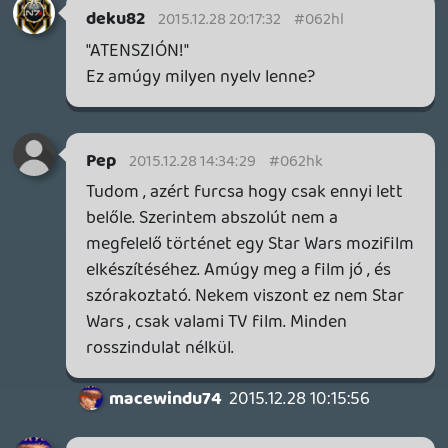
nem , de hiába kapálózok akkor sem lesz
semmi. Ha a dizni csinálja , akkor az
csinálja. Amúgy mondom , jó a film de hát
...
R0ckatansky
2015.12.23 21:01:21
Wallace
2015.12.25 21:02:00
#062ha
+1
A film kritikusait olvasgatni neha nekem a
klasszikus guilty pleasure.:D
R0ckatansky
2015.12.23 16:58:20
Fórumozó
2015.12.25 19:53:36
#062h9
Igen, az idő igazolta akkori hype-ot. Talán
nem a legjobb példa volt. Mindenesetre, ha
7+ év múlva az Ep VII-et ugyanígy jegyzik,
mint most, akkor majd megkövetem
magam.