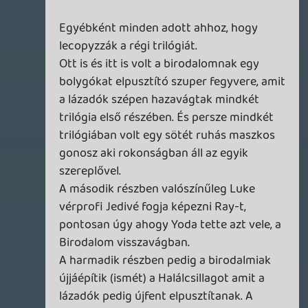
Nincs ezzel a filmmel különösebb gond,
viszont nagyon hamar el lesz felejtve,
mivel semmilyen maradandó élményt nem
nyújt. Ami elviszi a hátán az a brutálisan
erős nosztalgia faktor. Nélküle egy
hajítófát sem érne. Sajnos, mert azért
hiába nem dőltem be a mindent elárasztó
felszopómarketingnek, ennél azért én is
jóval többet vártam. De, mint írtam
korábban, ennek egyszerűen lehetetlen
megfelelni.
Fardavid
2015.12.28 23:32:43
liquid
2015.12.29 00:51:55
#062hn
A kedvünkre ferdített francia, leginkább.
deku82
2015.12.28 20:17:32
Fardavid
2015.12.28 23:32:43
#062hm
Hát ma néztem harmadszorra, most