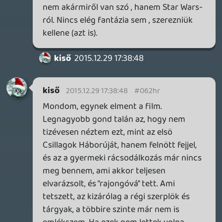
rosszindulat nélkül.
macewindu74
2015.12.28 10:15:56
macewindu74
2015.12.28 10:15:56
#062hj
Konkrétan hárman írták a forgatókönyvet.
Az egyikük konkrétan a The Empire Strikes
Back forgatókönyvéért felelős.
Pep
2015.12.26 00:18:20
liquid
2015.12.27 19:36:12
#062hi
Sorry dude, ilyen az, amikor beteg vagy, és
akkora fájdalmas gombóc van a
torkodban, hogy akaratlanul is az orrodon
keresztül lélegzel, és egy telefonon
keresztül veszel fel mindent. Ezért nem
tapasztaltad korábban, és valószínűleg
ezért nem fogod tapasztalni a
későbbiekben sem.