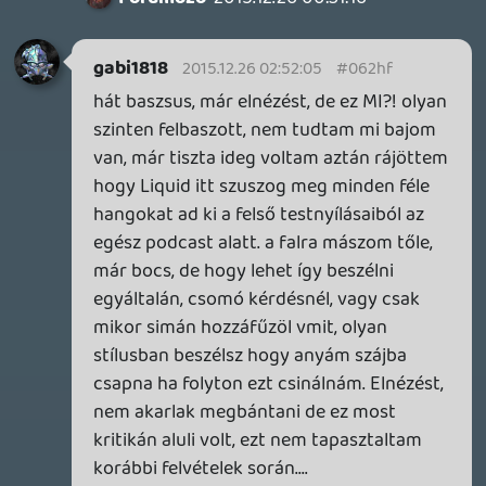
"súlyosságát" nem azon kell lemérni, hogy
az aktuális főszereplője a celeblisták élén
van, szerintem itt nem erről beszélnek a
többiek. Egy jó blockbuster film, bitang
marketinggel, de ez kb addig tart, amíg ki
nem jön a következő ugyanilyen
költségvetésű film.
Egyébként elég sok filmet szoktak utána
hónapokig rágni, hidd el, az Alient is
ugyanúgy rágták a rajongók a
Prometheus után, mint most a SW-t, vagy
elég megnézni, mi van akkor, amikor Nolan
kijön egy filmmel.
CeXzer
2015.12.25 14:07:52
Fórumozó
2015.12.25 15:21:58
#062h1
Továbbra is azt tudom mondani, mint
eddig: a legjobb módja, hogy elkerüld a
reakcióm, ha nem keresed a
kommunikációt velem. Ez láthatóan nem
megy neked, nagyon hosszú ideje. A "hát