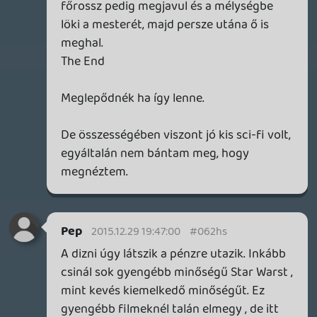
eredeti nyelven. Egyre jobban tetszik!
Nagyon sajnálom, hogy nem lett tökéletes,
de attól még kurva jó! Még mindig
fenntartom, hogy a "kritikák" legtöbbje
csak alaptalan fikázás. Persze, vannak
hibák, de melyik filmben nem (kivéve a
Keresztapa 1, 2)? Én még mindig a
fantáziát hiányolom.
deku82
2015.12.28 20:17:32
#062hl
"ATENSZIÓN!"
Ez amúgy milyen nyelv lenne?
Pep
2015.12.28 14:34:29
#062hk
Tudom , azért furcsa hogy csak ennyi lett
belőle. Szerintem abszolút nem a
megfelelő történet egy Star Wars mozifilm
elkészítéséhez. Amúgy meg a film jó , és
szórakoztató. Nekem viszont ez nem Star
Wars , csak valami TV film. Minden