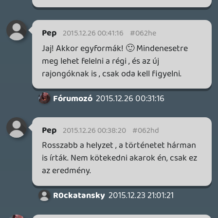
bár neked válaszolok, de nem is neked
szól" pedig az, amit az intro level trollok
szoktak mondani. Nem kell MINDEN (írd és
mondd: MINDEN) hsz-emre reagálnod, és
voilá, választ sem fogsz kapni, ilyen
egyszerű.
A többit kérlek privátban küldözgesd.
Rehynn
2015.12.25 14:27:45
Rehynn
2015.12.25 14:30:41
#062h0
Szerintem a Disney-t felesleges emiatt
hibáztatni, szóval inkább Abrams-re kell
mutogatni, ha a forgatókönyvvel gondja
van valakinek. Én pl. szerettem volna, ha
Michael Ardntál maradt a sztori, szerintem
még jobb film lett volna, bár a közös
interjújukat olvasva JJ is tett hozzá jó
dolgokat.
getro2
2015.12.25 05:19:51