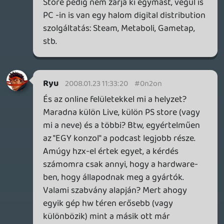
Most mi alapján döntöd el, hogy melyik
DVD lejátszót vedd meg? Ár,
szolgáltatások, minőség. De mindegyik
lejátsza a lemezt, amit kiveszel a tékából.
Pontosan ugyanígy tudom elképzelni ez
"egykonzolos" jövőt is. Lesz Sony konzol,
Microsoft konzol, Yamaha konzol,
Panasonic konzol és Ócsókínaipiacos
konzol. A Sonyban lesz Blu-Ray, az MS -ben
lesz király Video Store, a Yamahában SACD
az Ócsókínaipiacosban meg semmi plusz.
A Sony -hoz és a Yamahához minőségi
wifis kontrollert kapsz, minőségi
kábeleket, az Ócsóhoz szargagyit,
cérnavékony madzaggal. De mindegyik
lejátsza az ahhoz a generációhoz tartozó
játékot, amit megveszel a Média Marktban.
Madroy
2008.01.21 23:41:00
hzx
2008.01.22 12:30:00
#0n2ok