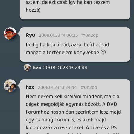
különbözik) mint a másik ott már
probléma lehet, hiszen mi garantálja, hogy
egyik vagy másik cég nem gyárt exkluzív
címet?
hzx
2008.01.22 12:38:56
Madroy
2008.01.22 15:04:14
#0n2om
Most itt kapásból behoztál új szereplőket
a piacra, vajon el tudna tartani ennyi
szereplőt , mert itt azért elég drága
cuccok vannak, nem az az árkategória,
mint a dvd lejátszók . A másik meg, hogy a
gépekre megjelenő játékok licencdíjairól
hogy egyeznének meg , mindenki
ugyanannyit kap belőle, hiába ment el a
sony konzoljából mondjuk 3x annyi, mint
az mséből ?
hzx
2008.01.22 12:38:56
#0n2ol