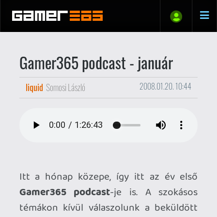
Gamer365 podcast - január
liquid
Somosi László
2008.01.20. 10:44
Itt a hónap közepe, így itt az év első
Gamer365 podcast
-je is. A szokásos
témákon kívül válaszolunk a beküldött
olvasói kérdésekre, belemélyedünk a
refurb-kavarásba, megvitatjuk az
egykonzolos jövőt, gonoszakat mondunk
a Star Wars-ról meg a Soul Calibur-ról,
éééés... kidobtuk a régi kovbojos zenét,