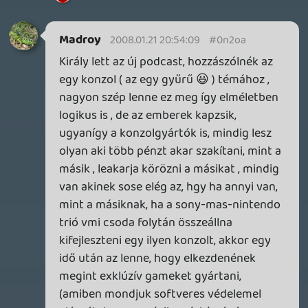
Érdekes koncepció, bár én HL-Source
verzióval is meg voltam elégedve. Igaz
voltak apróbb eltérések (néhány ellenfél
hiányzott, akikre határozottan
emlékeztem) + a rongybabafizika is elsőre
furcsa volt (az arcraugró kis szörny nem
dobta fel a talpát, mint régen...), de 99 %-
ban megegyezett.
Ja, és a zene akkor a HL1-ből volt végül is,
vagy nem?:)
Vader botorkálása:
Olvastam valahol, hogy annál a jelenetnél
az eredeti Vader ruhát használták fel - ami
önmagában nem lett volna gond. A baj
csak az volt, hogy Hayden Christensen
nem olyan magas, mint az eredetileg
Vadert megtestesítő David Prowse. Ezért
sikerült a jelenet olyanra amilyen. (Egy
ehhez kapcsolódó érdekesség: egy SF
oldalon megjegyezték, hogy ha olyan
magasan fejlett volt a klóntechnika, akkor
miért kellett Anakinből kiborgot csinálni?)