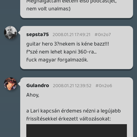
Hát, ezt nem tudom, hogy miért raktátok
bele...
SC4 SW:
Bár nagy visszhangot kaptak, ők azért
mégiscsak extra/bónusz karaterek, nem?
Blu-Ray győzelem:
Sztem a HD-DVD utolsó mentsvára az
lenne, ha a Microsoft bejelentené h az
X360-ra a játékok ezen a formátumon
jelennének meg s nem a "kéken". Mert
ahogy nézem, a progik kezdik szétfeszíteni
a DVD korlátait.
One Console:
Az ötlet nem elvetendő, de vegyünk
figyelembe valamit: a DVD lejátszóknál,
bár mindegyik ugyanazt használja, azért
vannak minőségbeli különbségek. Igaz, ott
ezt csak a NAGYON figyelmesek veszik
észre, az átleg felhasználó nem annyira.
Ja, s a vitát jól körbejártátok, de