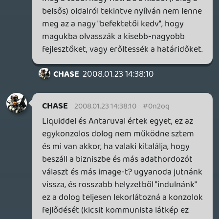
hzx
2008.01.23 13:24:44
#0n2oo
Nem nekem kell kitalálni mindent, majd a
cégek megoldják egymás között. A DVD
Forumhoz hasonlóan szerintem lesz majd
egy Gaming Forum is, és azok majd
kidolgozzák a részleteket. A Live és a PS
Store pedig nem zárja ki egymást, végül is
PC -in is van egy halom digital distribution
szolgáltatás: Steam, Metaboli, Gametap,
stb.
Ryu
2008.01.23 11:33:20
#0n2on
És az online felületekkel mi a helyzet?
Maradna külön Live, külön PS store (vagy
mi a neve) és a többi? Btw, egyértelműen
az "EGY konzol" a podcast legjobb része.
Amúgy hzx-el értek egyet, a kérdés
számomra csak annyi, hogy a hardware-
ben, hogy állapodnak meg a gyártók.
Valami szabvány alapján? Mert ahogy
egyik gép hw téren erősebb (vagy