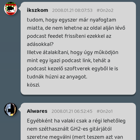
RolEnD
2008.01.20 12:27:50
#0n2nh
Nagyon komoly zenét választottatok. 🙂
Teljesen ellazultam tőle. 😛
1 / 2
SENARA: THE SACRAMENT
TESZT
Szektások, mélytengeri rémek és egy realisztikus
óceánjáró. A SENARA-ban első pillantásra minden
megvan, ami a sikerhez kell, ez az összkép azonban
becsapós.
8 órája
MEGJELENÉSI DÁTUMOK NAPJA – EZ TÖRTÉNT SZERDÁN
Benne: Isle of Reveries, Beaten Path, Moonlighter 2: The
Endless Vault, Fallen Tear: The Ascension.
21 órája
2
CORSAIR CLIPPER PRO MINI 60 - KICSI, DE ERŐS
TESZT