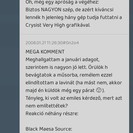
Illetve átalakítani, hogy úgy működjön
mint egy igazi podcast link, tehát a
podcast kezelő szoftverek egyből le is
tudnák húzni az anyagot.
köszi.
Alwares
2008.01.21 06:52:45
#0n2o1
Egyébként ha valaki csak a régi lehetőleg
nem széthasznált GH2-es gitárjától
szeretne megválni (mert teszem azt van
neki Gh3) arra vevő lennék 😉
playmore
2008.01.20 23:09:47
#0n2o0
A Guitar Hero III-hoz: zseniális darab,
hasonló érzések keringenek bennem a
játékkal kapcsolatban, amiket hallottam.
Nagyon jó érzés játszani vele, hatalmas
party és single játék is egyben. Tényleg
hiánycikknek számít/számított, bár én
simán kaptam egyet karácsony előtti