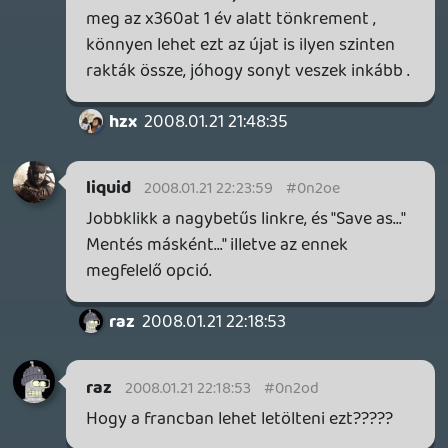
Gulandro
2008.01.21 12:39:52
#0n2o6
Ahoy,
a Lari kapcsán érdemes nézni a legújabb
frissítésekkel érkezett változásokat:
Eljött a patch korszak, "köszönjük emese".
One Console: nagyon jó lenne, de
alapvetően szerintem ösztönzi a
játékkészítőket, hogy a konkurenciával fel
vegyék a versenyt. Jahh, jó lenne mind a
három konzol nekünk is. 😃 Bár akkor
mikor aludnánk?