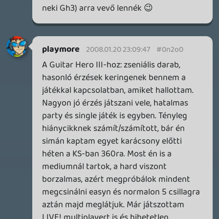
1 napja
3
FIRE EMBLEM: FORTUNE'S WEAVE DIRECT, MAFIA: THE OLD
COUNTRY DLC – EZ TÖRTÉNT KEDDEN
Továbbá: Crimson Moon, The Walking Dead: Streets of
Survival, Endless Legend II.
1 napja
4
GAME PASS: AUGUSZTUS ELSŐ HETEI
A Beast of Reincarnation premier árnyékában ezúttal
inkább a Premium előfizetők könyvtára növekedik majd
a következő néhány napban.
2 napja
7
HETI MEGJELENÉSEK | 2026 #32
PREMIER
3 napja
7