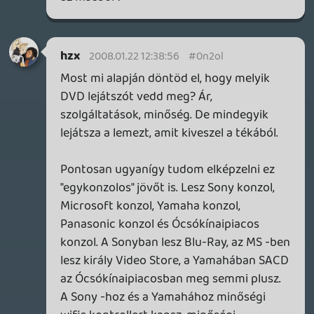
kapunk a piacon.
Madroy
2008.01.21 23:41:00
ikszkom
2008.01.22 08:41:20
#0n2oh
óköszi, de gondolom az itteni XML-be is be
lesz égetve a link a hangfájlra?
mert én spec. nem ipodolok, csak azért
kérdem.
hzx
2008.01.21 21:47:08
raz
2008.01.22 06:34:10
#0n2og
thx:)
Madroy
2008.01.21 23:41:00
#0n2of
Jó de ott van egy ilyen dolog, hogy tudják
az emberek mi a minőségi és mi nem pl.:
veszel mondjuk egy sony vagy egy
panasonic lejátszót, tudod , hogy nem