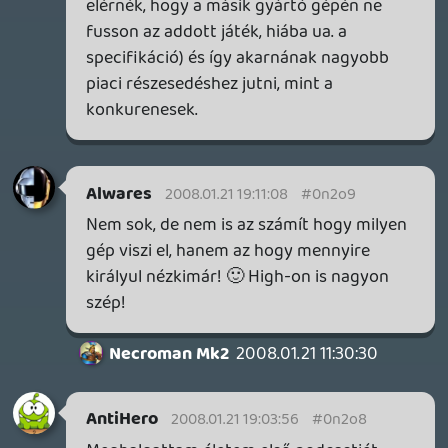
Zahn könyvek:
Még nem olvastam, de tervbe van véve.
Amúgy ha vannak olyan lények, akikre
nem hat az elmetrükk (pl. a toydarian, mint
Watto), akkor miért ne lehetnének
erőelnyelő lények elfogadhatóak?
Darth Vader kesztyűje:
Ez már így rövidítve is erős volt. (Hol lehet
beszerezni?)
Sorozatjátékok:
Vagy egy hónapja azon gondolkodom,
hogy miért nem csinálnak a Knight
Riderből egy NORMÁLIS játékot. Mert
szvsz egy GTA szerű koncepcióban, high-
tech grafikával nagyon ütős lenne! (A
normálist azért írtam, mert már készült
belőle egy. Asszem liquid te tesztelted még
az 576-nak.)
Szünet: