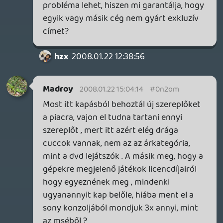
Igen. az új XML -en keresztül közvetlenül is
el lehet majd érni a fájlokat és annak
metadatait.
ikszkom
2008.01.22 08:41:20
lui24
2008.01.22 12:15:12
#0n2oj
Nekem az egy konzol annyit jelent, hogy
nemkell válogatnom. Kevesebb fejlesztés
remélhetöleg ezért olcsóbb game. De ez
csak ugy lehet ha szövetkeznek vagy ha
tényleg csak 1 marad.:)
Necroman Mk2
2008.01.22 11:17:09
#0n2oi
Igen, ebben tökéletesen igazad van.
Minden bizonnyal így lenne.
Gondoljunk csak bele a saját márkás és a
noname cégek által készített kontollerek
közti ár és minőség közti különbségre. Az
egy konzol esetében ez mindenképpen így
lenne, míg jelenleg minőségi termékeket