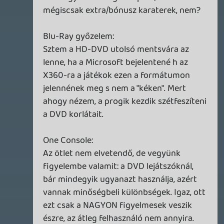
multishoot
2008.01.20 15:58:08
#0n2nq
Jó volt a podcast és tartalmas is . Viszont
majd erre a kredites dologra kíváncsi
leszek 🙂
Információk
Oké, értem és elfogadom!
Yip Man
2008.01.20 15:45:35
#0n2np
Az Ysalmiriket én sem komáztam a Star
Wars könyvekben. :P:P
roli576
2008.01.20 15:24:07
#0n2no
Kurva jó lett a podcast, megint 😃
zeroentity
2008.01.20 15:13:29
#0n2nn
Gratulálok én is, nagyon jó lett a podcast.
Roxas
2008.01.20 14:53:41
#0n2nm