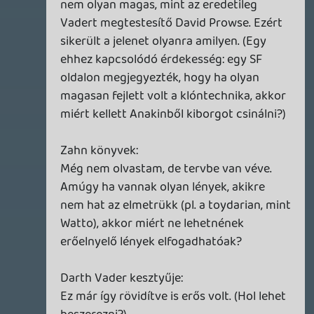
Aztán nehogy majd ne tudjál aludni! 😃
Rudymester
2008.01.20 21:59:09
Rudymester
2008.01.20 21:59:09
#0n2nx
Már töltöm is, este pedig meghallgatom
lefekvés előtt! 🙂
Doberman
2008.01.20 21:45:42
#0n2nw
Nagyon baba lett. Hallom lehet
merészebbeket is kérdezni. 😉
magyari5
2008.01.20 21:08:52
#0n2nv
"Na jó nem szar közép szar,, XDXD:P:D
ölyv
2008.01.20 20:19:41
#0n2nu
Good Job