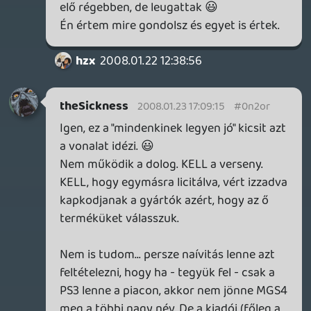
CHASE
2008.01.23 14:38:10
CHASE
2008.01.23 14:38:10
#0n2oq
Liquiddel és Antaruval értek egyet, ez az
egykonzolos dolog nem működne sztem
és mi van akkor, ha valaki kitalálja, hogy
beszáll a bizniszbe és más adathordozót
választ és más image-t? ugyanoda jutnánk
vissza, és rosszabb helyzetből "indulnánk"
ez a dolog teljesen lekorlátozná a konzolok
fejlődését (kicsit kommunista látkép ez
sztem, de ezt csak így halkan teszem
hozzá)
Ryu
2008.01.23 14:00:25
#0n2op
Pedig ha kitalálnád, azzal beírhatnád
magad a történelem könyvekbe 🙂.
hzx
2008.01.23 13:24:44