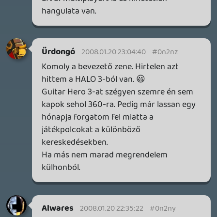
IAN LIVINGSTONE - A VÉR-SZIGET LABIRINTUSA
KÖNYV
3 napja
2
DENSHATTACK!
TESZT
4 napja
9
A SONY MARAD A TERVNÉL – EZ TÖRTÉNT PÉNTEKEN
Továbbá: CloverPit, Marvel Tokon: Fighting Souls.
5 napja
12
PS5-ELADÁSOK ÉS BETHESDA MEGÚJULÁS – EZ TÖRTÉNT
CSÜTÖRTÖKÖN
Továbbá: Gears of War: E-Day, Rideshare "Stimulator",