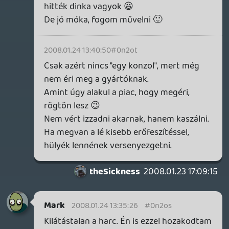
Kilátástalan a harc. Én is ezzel hozakodtam
elő régebben, de leugattak 😃
Én értem mire gondolsz és egyet is értek.
hzx
2008.01.22 12:38:56
theSickness
2008.01.23 17:09:15
#0n2or
Igen, ez a "mindenkinek legyen jó" kicsit azt
a vonalat idézi. 😃
Nem működik a dolog. KELL a verseny.
KELL, hogy egymásra licitálva, vért izzadva
kapkodjanak a gyártók azért, hogy az ő
terméküket válasszuk.
Nem is tudom... persze naívitás lenne azt
feltételezni, hogy ha - tegyük fel - csak a
PS3 lenne a piacon, akkor nem jönne MGS4
meg a többi nagy név. De a kiadói (főleg a
belsős) oldalról tekintve nyílván nem lenne
meg az a nagy "befektetői kedv", hogy
magukba olvasszák a kisebb-nagyobb
fejlesztőket, vagy erőltessék a határidőket.