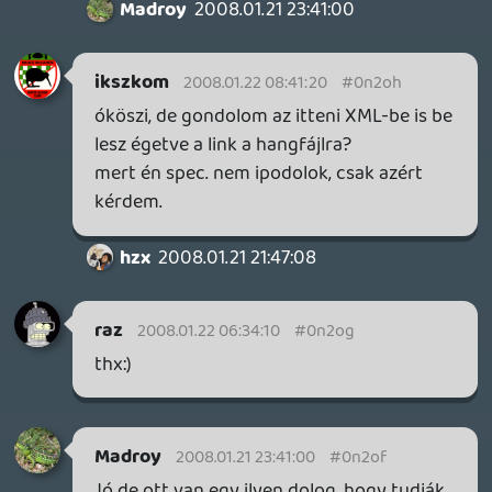
szedhető lesz azon keresztül is.
ikszkom
2008.01.21 08:07:53
Madroy
2008.01.21 20:54:09
#0n2oa
Király lett az új podcast, hozzászólnék az
egy konzol ( az egy gyűrű 😃 ) témához ,
nagyon szép lenne ez meg így elméletben
logikus is , de az emberek kapzsik,
ugyanígy a konzolgyártók is, mindig lesz
olyan aki több pénzt akar szakítani, mint a
másik , leakarja körözni a másikat , mindig
van akinek sose elég az, hgy ha annyi van,
mint a másiknak, ha a sony-mas-nintendo
trió vmi csoda folytán összeállna
kifejleszteni egy ilyen konzolt, akkor egy
idő után az lenne, hogy elkezdenének
megint exklúzív gameket gyártani,
(amiben mondjuk softveres védelemel
elérnék, hogy a másik gyártó gépén ne
fusson az addott játék, hiába ua. a
specifikáció) és így akarnának nagyobb