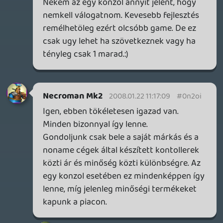
Mentés másként..." illetve az ennek
megfelelő opció.
raz
2008.01.21 22:18:53
raz
2008.01.21 22:18:53
#0n2od
Hogy a francban lehet letölteni ezt?????
hzx
2008.01.21 21:48:35
#0n2oc
A DVD player gyártók az elmúlt 15 évben
nem kezdtek el exkluzív DVD lemezeket
gyártani, ami csak a saját lejátszójukon
fut.
Madroy
2008.01.21 20:54:09
hzx
2008.01.21 21:47:08
#0n2ob
Az XML már elkészült, a héten töltjük fel az
iTunes Store -ba. Ott is van várakozási idő,
de szerintem a következő podcast már