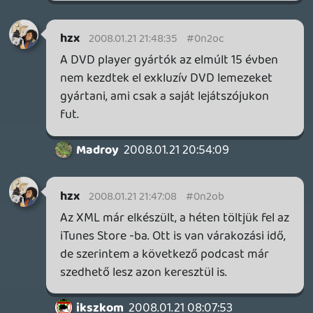
Necroman Mk2
2008.01.21 11:30:30
#0n2o5
Oh, még egy apróság a végéhez:
Biztos NAGYON szép, de azért kíváncsi
lennék h jelenleg hány gép tudja futtatni a
Crysist Very High grafikával.
2008.01.21 11:26:30
#0n2o4
MEGA KOMMENT
Meghallgattam a januári adagot,
szerintem is nagyon jó lett. Örülök h
bevágtatok a műsorba, remélem ezzel
elindítottam a lavinát (ha mást nem, akkor
majd én küldök még egy párat 🙂 ).
Tényleg, ki volt az emiles kérdező, mert azt
nem említettétek?
Reakció néhány részre:
Black Maesa Source:
Ez nem igazán értem, ezért utánanéztem.