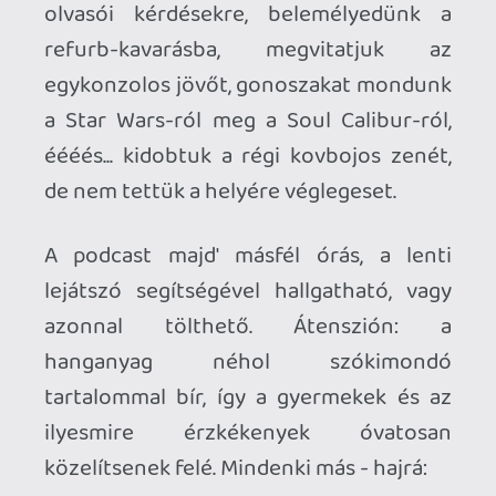
de nem tettük a helyére véglegeset.
A podcast majd' másfél órás, a lenti
lejátszó segítségével hallgatható, vagy
azonnal tölthető. Átenszión: a
hanganyag néhol szókimondó
tartalommal bír, így a gyermekek és az
ilyesmire érzkékenyek óvatosan
közelítsenek felé. Mindenki más - hajrá:
**[download:12046]>> GAMER365
PODCAST - 08 JANUÁR
Ahhoz, hogy te is hozzászólj, be kell
jelentkezned!
1 / 2