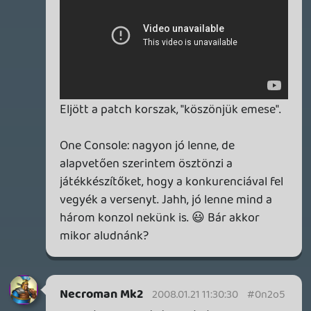
egyvalamiről megfeledkeztetek: a
kijelentés (most) egy fejlesztő
szemszögéből érkezett. Akinek persze
könnyebb és olcsóbb lenne egy olcsó
konfigurációra fejleszteni, mint több ezer
dollárért vásárolni különféle SDK-kat,
ráadásul időbe is telik egy multiplatform
különféle konverzióinak elkészítése. (Erről
ti is írtatok:
gamer365.hu
)
liquid
2008.01.21 08:22:06
#0n2o3
Nem ígérem, hogy instant, de megoldjuk.
ikszkom
2008.01.21 08:07:53
ikszkom
2008.01.21 08:07:53
#0n2o2
tudom, hogy egyszer már nyafogtam
miatta, de nem lehetne az oldal alján lévő
podcast feedet frissíteni ezekkel az
adásokkal?