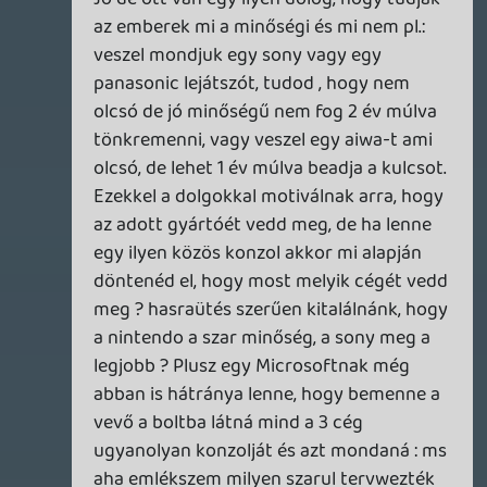
piaci részesedéshez jutni, mint a
konkurenesek.
Alwares
2008.01.21 19:11:08
#0n2o9
Nem sok, de nem is az számít hogy milyen
gép viszi el, hanem az hogy mennyire
királyul nézkimár! 🙂 High-on is nagyon
szép!
Necroman Mk2
2008.01.21 11:30:30
AntiHero
2008.01.21 19:03:56
#0n2o8
Meghalgattam életem első podcastjét,
nem volt unalmas:)
sepsta75
2008.01.21 17:49:21
#0n2o7
guitar hero 3?nekem is kéne bazz!!!
f*szé nem lehet kapni 360-ra...
fuck magyar forgalmazók.