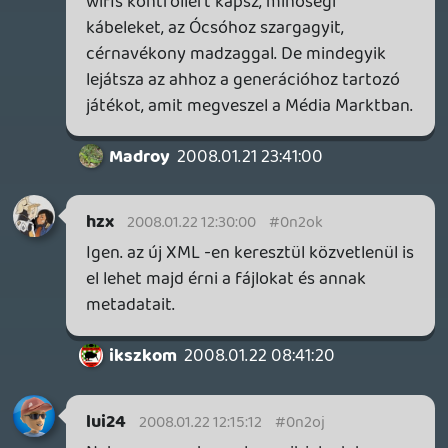
olcsó de jó minőségű nem fog 2 év múlva
tönkremenni, vagy veszel egy aiwa-t ami
olcsó, de lehet 1 év múlva beadja a kulcsot.
Ezekkel a dolgokkal motiválnak arra, hogy
az adott gyártóét vedd meg, de ha lenne
egy ilyen közös konzol akkor mi alapján
döntenéd el, hogy most melyik cégét vedd
meg ? hasraütés szerűen kitalálnánk, hogy
a nintendo a szar minőség, a sony meg a
legjobb ? Plusz egy Microsoftnak még
abban is hátránya lenne, hogy bemenne a
vevő a boltba látná mind a 3 cég
ugyanolyan konzolját és azt mondaná : ms
aha emlékszem milyen szarul tervwezték
meg az x360at 1 év alatt tönkrement ,
könnyen lehet ezt az újat is ilyen szinten
rakták össze, jóhogy sonyt veszek inkább .
hzx
2008.01.21 21:48:35
liquid
2008.01.21 22:23:59
#0n2oe
Jobbklikk a nagybetűs linkre, és "Save as..."