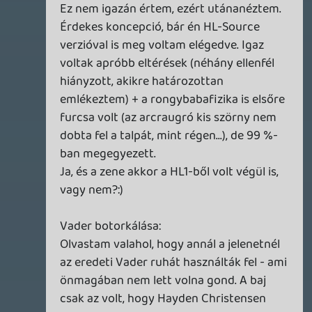
héten a KS-ban 360ra. Most én is a
mediumnál tartok, a hard viszont
borzalmas, azért megpróbálok mindent
megcsinálni easyn és normalon 5 csillagra
aztán majd meglátjuk. Már játszottam
LIVE! multiplayert is és hihetetlen
hangulata van.
Űrdongó
2008.01.20 23:04:40
#0n2nz
Komoly a bevezető zene. Hirtelen azt
hittem a HALO 3-ból van. 😃
Guitar Hero 3-at szégyen szemre én sem
kapok sehol 360-ra. Pedig már lassan egy
hónapja forgatom fel miatta a
játékpolcokat a különböző
kereskedésekben.
Ha más nem marad megrendelem
külhonból.
Alwares
2008.01.20 22:35:22
#0n2ny