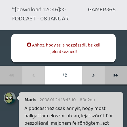
Mark
2008.01.24 13:43:10
#0n2ou
A podcasthez csak annyit, hogy most
hallgattam először utcán, lejátszóról. Pár
beszólásnál majdnem felröhögtem...azt
hitték dinka vagyok 😃
De jó móka, fogom művelni 🙂
2008.01.24 13:40:50
#0n2ot
Csak azért nincs "egy konzol", mert még
nem éri meg a gyártóknak.
Amint úgy alakul a piac, hogy megéri,
rögtön lesz 😉
Nem vért izzadni akarnak, hanem kaszálni.
Ha megvan a lé kisebb erőfeszítéssel,
hülyék lennének versenyezgetni.
theSickness
2008.01.23 17:09:15
Mark
2008.01.24 13:35:26
#0n2os