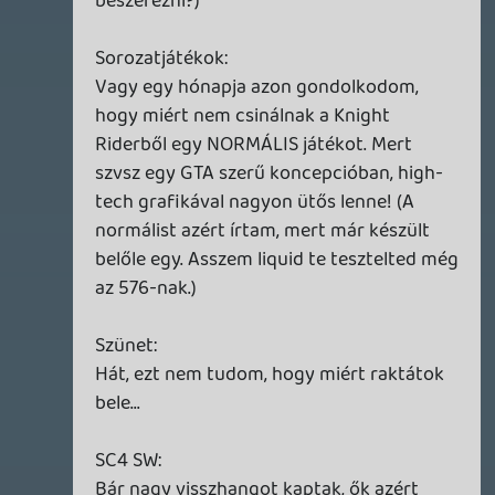
blackfox
2008.01.20 20:04:30
#0n2nt
A podcast utolsó fele nagyon izgalmas
volt! Tényleg nagyon érdekes volt az a
"Egy konzol mindfelett" téma, örömmel
hallgattam, köszönet érte! 😉
King
2008.01.20 18:10:56
#0n2ns
STAR WARS!!! 😃
Alwares
2008.01.20 15:59:42
#0n2nr
Jó ez csak fucking sokat vitáztatok, ami
mondjuk nem baj annak aki lemaradt
volna az elmúlt hetek eseményeiről. Jó
hosszú lett. Ja és mielőtt elfelejteném,
intro zenének beájánlanám az új videóm
alatti zenét, szerintem pont jó lenne
(blogomban benne, önreklám sry 😉 ).