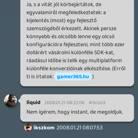
majd este, alvás előtt jó lesz a
brainstorming:)
2008.01.20 14:53:13
#0n2nl
Hú tökjó lett azÚj Podcast! Gratula!!
Ja hogy még csak bele se halgattam?:P
zeroentity
2008.01.20 14:21:21
#0n2nk
A Lost-os rész kurva jó :D:D
domib
2008.01.20 13:03:29
#0n2nj
Dallas főcím jó lett volna 😛
Alwares
2008.01.20 12:55:38
#0n2ni
Na az ebéd utáni ejtőzés közben majd
meghallgatom...