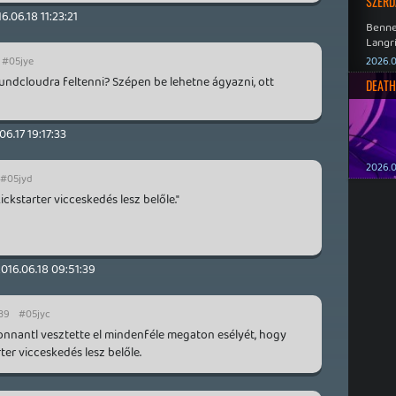
SZERD
6.06.18 11:23:21
Benne
Langri
Point 
#05jye
2026.0
ndcloudra feltenni? Szépen be lehetne ágyazni, ott
DEATH
06.17 19:17:33
2026.0
#05jyd
ickstarter vicceskedés lesz belőle."
016.06.18 09:51:39
:39
#05jyc
onnantl vesztette el mindenféle megaton esélyét, hogy
ter vicceskedés lesz belőle.