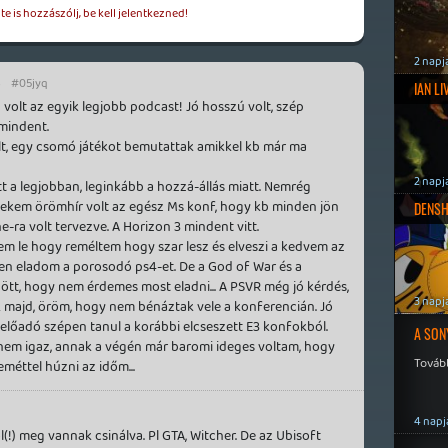
e is hozzászólj, be kell jelentkezned!
2 napj
8
#05jyq
IAN L
volt az egyik legjobb podcast! Jó hosszú volt, szép
 mindent.
lt, egy csomó játékot bemutattak amikkel kb már ma
2 napj
t a legjobban, leginkább a hozzá-állás miatt. Nemrég
nekem örömhír volt az egész Ms konf, hogy kb minden jön
DENSH
e-ra volt tervezve. A Horizon 3 mindent vitt.
tem le hogy reméltem hogy szar lesz és elveszi a kedvem az
en eladom a porosodó ps4-et. De a God of War és a
t, hogy nem érdemes most eladni... A PSVR még jó kérdés,
3 napj
k majd, öröm, hogy nem bénáztak vele a konferencián. Jó
 előadó szépen tanul a korábbi elcseszett E3 konfokból.
A SON
nem igaz, annak a végén már baromi ideges voltam, hogy
Tovább
méttel húzni az időm...
4 napj
(!) meg vannak csinálva. Pl GTA, Witcher. De az Ubisoft