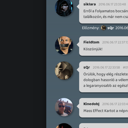
siklara
2016.06.17 23:33:48
Erről a folyamatos bocsána
találkozón, és már nem csa
sQr
2016.06
Fieldtom
2016.06.17 22:37:1
Köszönjük!
sQr
2016.06.17 22:33:58
#0
Örülök, hogy elég részlet
dologban hasonló a vélem
a legaranyosabb az egészb
Kinedobj
2016.06.17 22:03:4
Mass Effect Kartot a népn