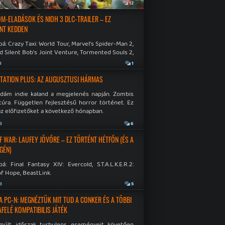
a
12
M-ELADÁSOK ÉS NIOH 3 DLC-TRAILER – EZ
NT KEDDEN
á: Crazy Taxi: World Tour, Marvel's Spider-Man 2,
d Silent Bob's Joint Venture, Tormented Souls 2,
e Room in Hell, Slain 2: The Beast Within.
a
1
TATION PLUS: AZ AUGUSZTUSI HÁRMAS
idám indie kaland a megjelenés napján. Zombis
túra. Független fejlesztésű horror történet. Ez
az előfizetőket a következő hónapban.
a
6
F WAR: LAUFEY JÖVŐRE – EZ TÖRTÉNT HÉTFŐN (ÉS A
GÉN)
á: Final Fantasy XIV: Evercold, S.T.A.L.K.E.R.2:
f Hope, BeastLink.
a
5
A PC-N: MEGNÉZTÜK MIT TUD A CONKER ÉS A TÖBBI
AFELÉ KOMPATIBILIS JÁTÉK
múlt időszak turbulens eseményeit követően