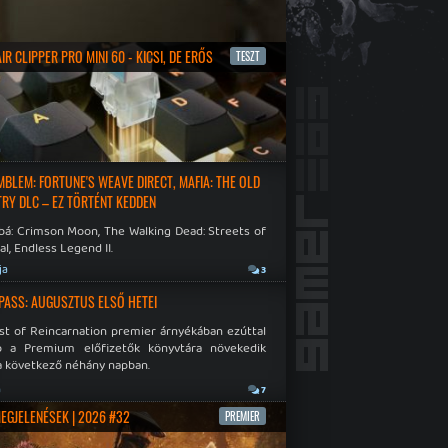
R CLIPPER PRO MINI 60 - KICSI, DE ERŐS
TESZT
a
EMBLEM: FORTUNE'S WEAVE DIRECT, MAFIA: THE OLD
RY DLC – EZ TÖRTÉNT KEDDEN
bá: Crimson Moon, The Walking Dead: Streets of
al, Endless Legend II.
ja
3
PASS: AUGUSZTUS ELSŐ HETEI
st of Reincarnation premier árnyékában ezúttal
b a Premium előfizetők könyvtára növekedik
a következő néhány napban.
a
7
MEGJELENÉSEK | 2026 #32
PREMIER