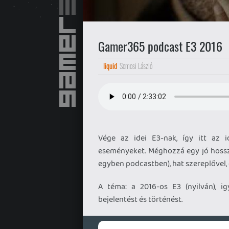
Gamer365 podcast E3 2016
liquid
Somosi László
Vége az idei E3-nak, így itt az 
eseményeket. Méghozzá egy jó hoss
egyben podcastben), hat szereplővel, 
A téma: a 2016-os E3 (nyilván), i
bejelentést és történést.