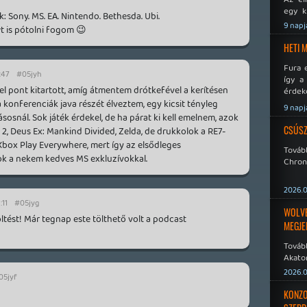
egy k
 Sony. MS. EA. Nintendo. Bethesda. Ubi.
Micros
9 napj
t is pótolni fogom 😉
Xbox 
meddig
HETI 
Fura 
:47
#05jyh
így a
 pont kitartott, amíg átmentem drótkefével a kerítésen
érdeke
a Xeno
, a konferenciák java részét élveztem, egy kicsit tényleg
9 napj
éppen
ásosnál. Sok játék érdekel, de ha párat ki kell emelnem, azok
CSÚSZ
2, Deus Ex: Mankind Divided, Zelda, de drukkolok a RE7-
Xbox Play Everywhere, mert így az elsődleges
Tová
ok a nekem kedves MS exkluzívokkal.
Chroni
2026.0
:11
#05jyg
WOLVER
ltést! Már tegnap este tölthető volt a podcast
MEGJE
Tovább
Akato
Sombr
2026.0
05jyf
KONZO