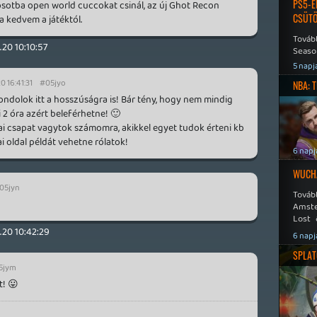
PS5-E
 osotba open world cuccokat csinál, az új Ghot Recon
CSÜT
a kedvem a játéktól.
Tovább
.20 10:10:57
Seaso
Speed
5 napj
0 16:41:31
#05jyo
NBA: 
ondolok itt a hosszúságra is! Bár tény, hogy nem mindig
 2 óra azért beleférhetne! 🙂
i csapat vagytok számomra, akikkel egyet tudok érteni kb
i oldal példát vehetne rólatok!
6 napj
WUCHA
05jyn
Továb
Amste
Lost 
Never
.20 10:42:29
6 napj
SPLAT
5jym
t! 😛