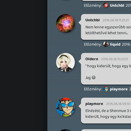
Untchbl
201
Untchbl
2016.06.18 11:23:21
Nem lenne egyszerűbb sou
letölthetővé lehet tenni...
liquid
2016.
Oldern
2016.06.18 10:25:51
" hogy kiderült, hogy egy k
Jajj 😃
playmore
2
playmore
2016.06.18 09:51
Elnézést, de a Shenmue 3 
kiderült, hogy egy kickstar