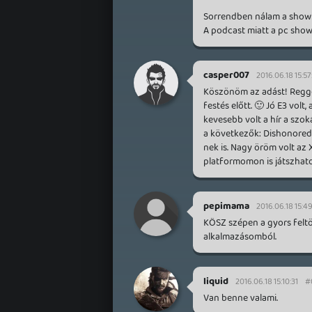
Sorrendben nálam a showk:
A podcast miatt a pc show
casper007
2016.06.18 15:57
Köszönöm az adást! Reggel
festés előtt. 🙂 Jó E3 volt
kevesebb volt a hír a szok
a következők: Dishonored 
nek is. Nagy öröm volt az 
platformomon is játszhat
pepimama
2016.06.18 15:49
KÖSZ szépen a gyors feltö
alkalmazásomból.
liquid
2016.06.18 15:10:31
#
Van benne valami.