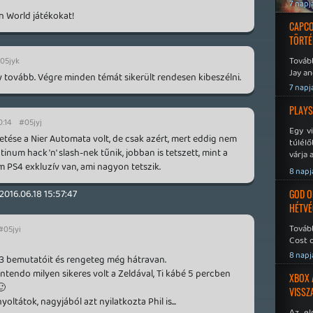
7 napj
n World játékokat!
CAPCO
TÖRTÉ
Tovább
05jyk
Jay an
y tovább. Végre minden témát sikerült rendesen kibeszélni.
No Mor
7 napj
PLAYS
0:14
#05jyj
Egy v
ése a Nier Automata volt, de csak azért, mert eddig nem
túlélő
atinum hack 'n' slash-nek tűnik, jobban is tetszett, mint a
várja 
 PS4 exkluzív van, ami nagyon tetszik.
8 napj
2016.06.18 15:57:47
GOD O
HÉTVÉ
Tovább
#05jyi
Cost o
8 napj
E3 bemutatóit és rengeteg még hátravan.
ntendo milyen sikeres volt a Zeldával, Ti kábé 5 percben
XBOX 
🙂
VISSZ
ltátok, nagyjából azt nyilatkozta Phil is...
Az el