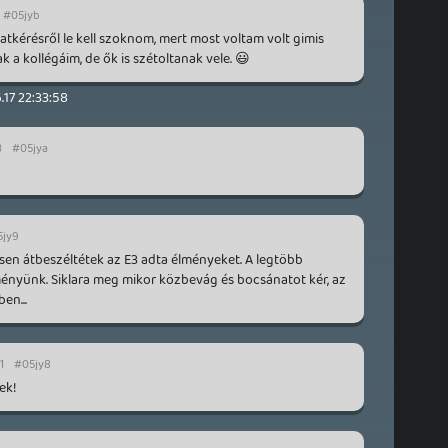
#05jyb
tkérésről le kell szoknom, mert most voltam volt gimis
k a kollégáim, de ők is szétoltanak vele. 😃
.17 22:33:58
3
#05jya
5jy9
esen átbeszéltétek az E3 adta élményeket. A legtöbb
ényünk. Siklara meg mikor közbevág és bocsánatot kér, az
en...
1
#05jy8
ek!