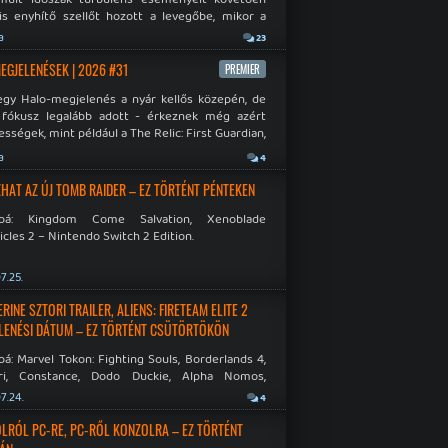
is enyhítő szellőt hozott a levegőbe, mikor a
oft bejelentette, hogy PC-re is kiterjesztik az
a
23
Original visszafelé kompatibilitást. Lássuk,
 jutottak...
MEGJELENÉSEK | 2026 #31
PREMIER
egy Halo-megjelenés a nyár kellős közepén, de
 fókusz legalább adott - érkeznek még azért
sségek, mint például a The Relic: First Guardian,
blade Chronicles 2 és a Dispatch új átiratai vagy
a
4
 a Mistfall Hunter
HAT AZ ÚJ TOMB RAIDER – EZ TÖRTÉNT PÉNTEKEN
bbá: Kingdom Come Salvation, Xenoblade
cles 2 – Nintendo Switch 2 Edition.
7.25.
INE SZTORI TRAILER, ALIENS: FIRETEAM ELITE 2
LENÉSI DÁTUM – EZ TÖRTÉNT CSÜTÖRTÖKÖN
á: Marvel Tokon: Fighting Souls, Borderlands 4,
ri, Constance, Dodo Duckie, Alpha Nomos,
as: Negative Frames.
7.24.
4
LRÓL PC-RE, PC-RŐL KONZOLRA – EZ TÖRTÉNT