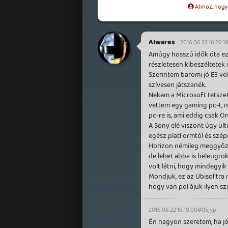
Ahhoz, hogy t
Alwares
2016.06.22 16:26:1
Amúgy hosszú idők óta ez 
részletesen kibeszéltetek
Szerintem baromi jó E3 vo
szívesen játszanék.
Nekem a Microsoft tetszet
vettem egy gaming pc-t, 
pc-re is, ami eddig csak On
A Sony elé viszont úgy ül
egész platformtól és szép
Horizon némileg meggyőzöt
de lehet abba is beleugro
volt látni, hogy mindegyik
Mondjuk, ez az Ubisoftra 
hogy van pofájuk ilyen sze
2016.06.22 16:19:00
#05jyp
Én nagyon szeretem, ha jól