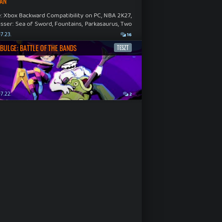
ÁN
: Xbox Backward Compatibility on PC, NBA 2K27,
sser: Sea of Sword, Fountains, Parkasaurus, Two
Hospital: Full Health Collection.
7.23.
16
BULGE: BATTLE OF THE BANDS
TESZT
7.22.
2