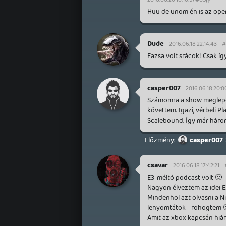
Huu de unom én is az ope
Dude
2016.06.18 22:14:43
#
Fazsa volt srácok! Csak íg
casper007
2016.06.18 20:0
Számomra a show meglepet
követtem. Igazi, vérbeli Pl
Scalebound. Így már három
casper007
csavar
2016.06.18 17:42:21
E3-méltó podcast volt 🙂
Nagyon élveztem az idei 
Mindenhol azt olvasni a Ni
lenyomtátok - röhögtem 
Amit az xbox kapcsán hiányo