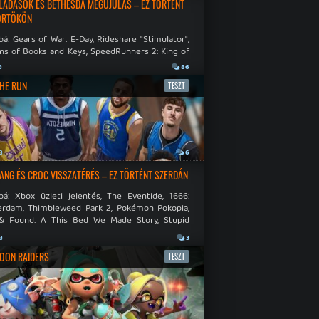
LADÁSOK ÉS BETHESDA MEGÚJULÁS – EZ TÖRTÉNT
ÖRTÖKÖN
á: Gears of War: E-Day, Rideshare "Stimulator",
ns of Books and Keys, SpeedRunners 2: King of
.
a
86
THE RUN
TESZT
a
6
NG ÉS CROC VISSZATÉRÉS – EZ TÖRTÉNT SZERDÁN
bá: Xbox üzleti jelentés, The Eventide, 1666:
rdam, Thimbleweed Park 2, Pokémon Pokopia,
& Found: A This Bed We Made Story, Stupid
 Dies.
a
3
OON RAIDERS
TESZT