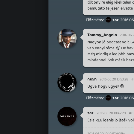
többnyire elég lélektelen
bemutató teljesen elvette 
zaz
2016.06
Tommy_Angelo
2016.06.2
Nagyon jó podcast volt. G
van ennyi téma. 🙂 De havi
Még mindig a legjobb haza
mindennel. Sok másik haza
ne5h
2016.06.20 13:53:28
#
Ugye, hogy ugye? 😃
zaz
2016.06
zaz
2016.06.20 10:42:29
#0
És a RE6 igenis jó játék vol
2016.06.20 10:10:57
#05jyl