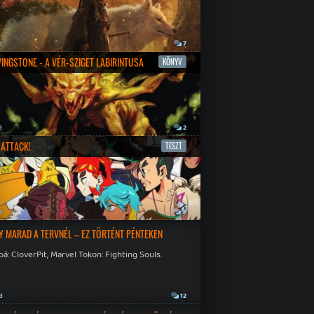
a
7
IVINGSTONE - A VÉR-SZIGET LABIRINTUSA
KÖNYV
a
2
ATTACK!
TESZT
a
9
Y MARAD A TERVNÉL – EZ TÖRTÉNT PÉNTEKEN
á: CloverPit, Marvel Tokon: Fighting Souls.
a
12