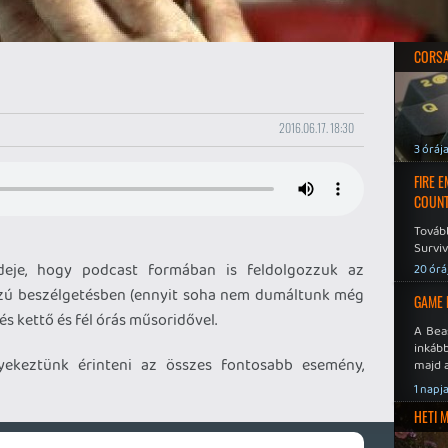
CORSAI
2016.06.17. 18:30
3 óráj
FIRE 
COUNT
Továb
Surviv
ideje, hogy podcast formában is feldolgozzuk az
20 órá
zú beszélgetésben (ennyit soha nem dumáltunk még
GAME 
és kettő és fél órás műsoridővel.
A Bea
inkáb
gyekeztünk érinteni az összes fontosabb esemény,
majd 
1 napj
HETI 