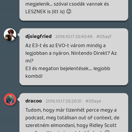
2016.10.17 19:10:43
#05ay4
Pont repulok akkor...remelem, lesz meg
ismetles, jo a kezdemenyezes!
Tommy_Angelo
2016.10.17 18:52:47
#05ay3
VÉGREEE!!!
amawaron@gmail.c
2016.10.17 18:46:55
#05ay2
CSak a video streamhez.
Remelem lesz preshow. ha egy helyben
ulos lesz a podcast.
Ha nem, akkor oda a 2000 Diablo 2 JSP
forum goldom amivel egy meg nem
mevezett egyent megvesztegettem, hogy
podcast kezdes elott egy oraval kapcsolja
be a mikrofont.