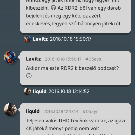
kedves szerkesztők: Lehet hogy nem valós
UHD-s tévét vettetek ezért a kevesebb
mozgó képkocka miatt nem "ütött
akkorát" a !K-s játékélmény?
Lavitz
2016.10.18 11:15:52
#05ayn
Akkor ha hétfő este 8 gamer365 podcast?
Be lehet vésni?
liquid
2016.10.18 09:18:55
Lavitz
2016.10.18 11:14:57
#05aym
Jó volt tetszett még több ilyet!
Drazse
2016.10.18 11:13:00
#05ayl
Tetszetős ez a formátum, de az
interaktivitásra még gyúrni kellene
szerintem. Első ilyennek teljesen oké volt,
szóval legyen még. 🙂