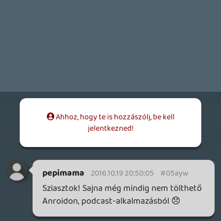
lehetne mit beszélni. Téma az van bőven!
De ha csak okt 20 után jön se baj! 🙂
ne5h
2016.10.18 16:37:43
ne5h
2016.10.18 16:37:43
#05ayt
Ahhoz egy játék is kéne, hogy legyen mit
kibeszélni. 😃 Az RDR2-ből van egy darab
bejelentés meg egy kép, ez azért
édeskevés, legyen szó bármilyen játékról.
Lavitz
2016.10.18 15:50:17
Lavitz
2016.10.18 15:50:17
#05ays
Akkor ma este RDR2 kibeszélő podcast?
🙂
liquid
2016.10.18 12:14:52
liquid
2016.10.18 12:17:14
#05ayr
Teljesen valós UHD tévéink vannak, az igazi