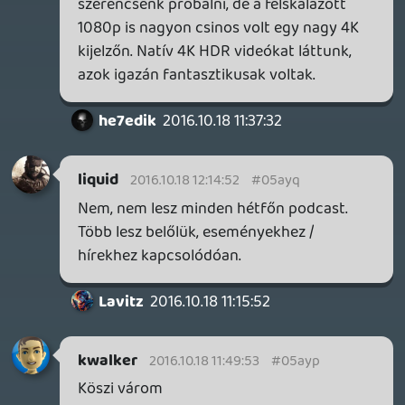
Gigigogó
2016.10.18 10:57:41
#05ayk
Ájlávjú
liquid
2016.10.18 09:18:55
liquid
2016.10.18 09:18:55
#05ayj
Igen, még ma lesz belőle mp3 verzió is.
kwalker
2016.10.18 08:10:33
kwalker
2016.10.18 08:10:33
#05ayi
Letölthető formában elérhető lesz?
KiswechPS3
2016.10.17 21:24:41
#05ayh
Király volt.