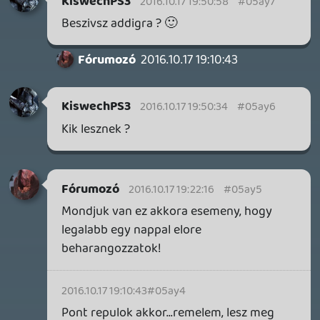
MEGJELENÉSI DÁTUMOK NAPJA – EZ TÖRTÉNT SZERDÁN
Benne: Isle of Reveries, Beaten Path, Moonlighter 2: The
Endless Vault, Fallen Tear: The Ascension.
7 órája
2
CORSAIR CLIPPER PRO MINI 60 - KICSI, DE ERŐS
TESZT
14 órája
2
FIRE EMBLEM: FORTUNE'S WEAVE DIRECT, MAFIA: THE OLD
COUNTRY DLC – EZ TÖRTÉNT KEDDEN
Továbbá: Crimson Moon, The Walking Dead: Streets of
Survival, Endless Legend II.