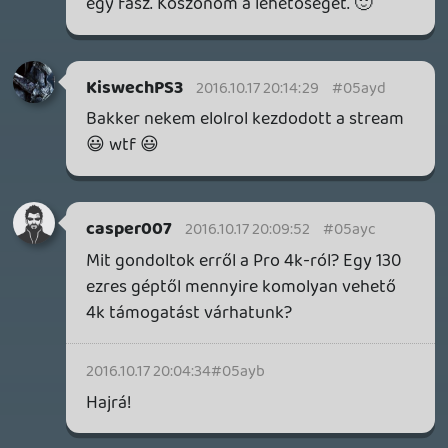
On the fipside, akkor este nyolcra ehhez
haza kee erni.
Lavitz
2016.10.17 18:26:41
Matyiman
2016.10.17 18:34:43
#05ay1
Éjfélig nem fogunk elengedni titeket!
Drazse
2016.10.17 18:30:37
#05ay0
Én már alig várom, hogy interakciózzak
veletek, fiúk! 😉 😉 😉
Lavitz
2016.10.17 18:26:41
#05axz
Gamer365+ előfizetés szükségeltetik
hozzá srácok! 😃