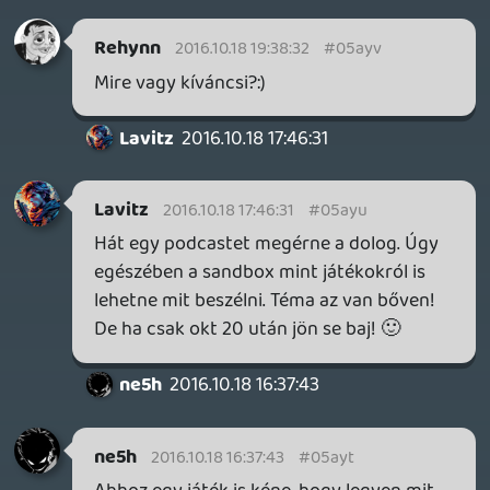
4K játékélményt pedig nem volt
szerencsénk próbálni, de a felskálázott
1080p is nagyon csinos volt egy nagy 4K
kijelzőn. Natív 4K HDR videókat láttunk,
azok igazán fantasztikusak voltak.
he7edik
2016.10.18 11:37:32
liquid
2016.10.18 12:14:52
#05ayq
Nem, nem lesz minden hétfőn podcast.
Több lesz belőlük, eseményekhez /
hírekhez kapcsolódóan.
Lavitz
2016.10.18 11:15:52
kwalker
2016.10.18 11:49:53
#05ayp
Köszi várom
liquid
2016.10.18 09:18:55
he7edik
2016.10.18 11:37:32
#05ayo