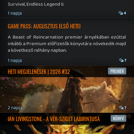
19 éve videójáték minden nap! Copyright 365 Media Kft
Impresszum
|
Hirdetési ajánlatunk
|
Felhasználási feltételek
|
Adatvédelmi elveink
|
Sütik