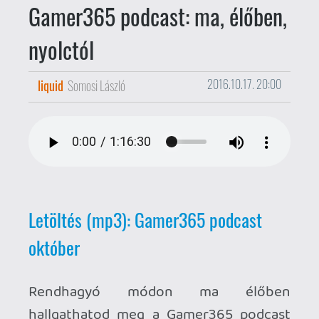
Letöltés (mp3): Gamer365 podcast
október
Rendhagyó módon ma élőben
hallgathatod meg a Gamer365 podcast
októberi epizódját, benne minden földi
jóval, és hallgatói interakciós
lehetőséggel.
Tarts velünk este nyolctól!