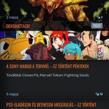
Hírek
|
Cikkek
|
Podcastok
|
Blogok
|
Gaming Fórum
|
Offtopic Fórum
RSS
|
Blog RSS
|
Podcast RSS
|
Instagram
|
Youtube
|
Facebook
|
Twitter
|
Patreon