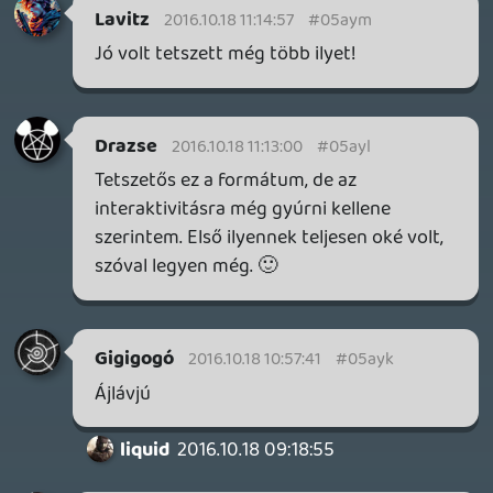
KiswechPS3
2016.10.17 20:14:29
#05ayd
Bakker nekem elolrol kezdodott a stream
😃 wtf 😃
casper007
2016.10.17 20:09:52
#05ayc
Mit gondoltok erről a Pro 4k-ról? Egy 130
ezres géptől mennyire komolyan vehető
4k támogatást várhatunk?
2016.10.17 20:04:34
#05ayb
Hajrá!
Tazmania
2016.10.17 20:02:54
#05aya
Hang van.
KiswechPS3
2016.10.17 20:00:52
#05ay9
A streamer brigad plusz Oldern 😃