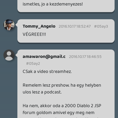
1 napja
4
GAME PASS: AUGUSZTUS ELSŐ HETEI
A Beast of Reincarnation premier árnyékában ezúttal
inkább a Premium előfizetők könyvtára növekedik majd
a következő néhány napban.
1 napja
7
HETI MEGJELENÉSEK | 2026 #32
PREMIER
2 napja
7
IAN LIVINGSTONE - A VÉR-SZIGET LABIRINTUSA
KÖNYV
2 napja
2
DENSHATTACK!
TESZT