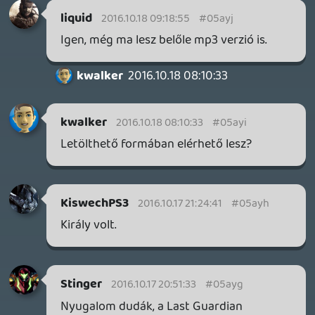
drag
2016.10.17 19:52:32
drag
2016.10.17 19:52:32
#05ay8
Klári, Oldern, Liquid, én, ha minden igaz.
KiswechPS3
2016.10.17 19:50:34
KiswechPS3
2016.10.17 19:50:58
#05ay7
Beszivsz addigra ? 🙂
Fórumozó
2016.10.17 19:10:43
KiswechPS3
2016.10.17 19:50:34
#05ay6
Kik lesznek ?
Fórumozó
2016.10.17 19:22:16
#05ay5
Mondjuk van ez akkora esemeny, hogy
legalabb egy nappal elore
beharangozzatok!