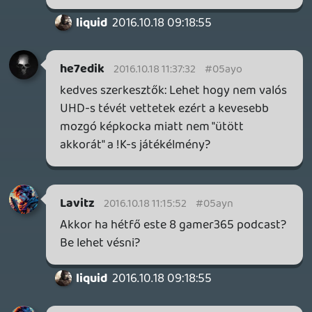
Stinger
2016.10.17 20:51:33
#05ayg
Nyugalom dudák, a Last Guardian
megjelenik... szóval csodák vannak és
LESZNEK is (itt is) 😉
djsiegfried
2016.10.17 20:40:49
#05ayf
Az E3-t és az EVO-t várom mindig a
legjobban a nyáron. Nintendo Direkt? Az
mi?
E3 és megaton bejelentések.... legjobb
kombó!
dracoo
2016.10.17 20:20:31
#05aye
Tudom, hogy már tizenhét perce megy a
podcast, meg totálisan out of context, de
szeretném elmondani, hogy Ridley Scott
egy fasz. Köszönöm a lehetőséget. 🙂