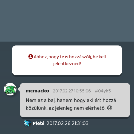
LokkoLori
2017.02.13 16:16:28
#04yk0
én meg szépen végig Dr. Marioztam az
egészet
macewindu74
2017.02.13 13:34:25
#04yjz
Én a falnak támaszkodva néztem végig az
egészet. 😉
Kumite
2017.02.13 11:48:31
#04yjy
A végefelé előrébb húzódtam, de csak
akkor, amikor már láttam, hogy a vége felé
közeledik a dolog 🙂
Stinger
2017.02.13 11:08:58
Stinger
2017.02.13 11:08:58
#04yjx
Egy szemvillanás alatt a Nintendó asztala
mögé menekültél, onnan kukkoltál végig