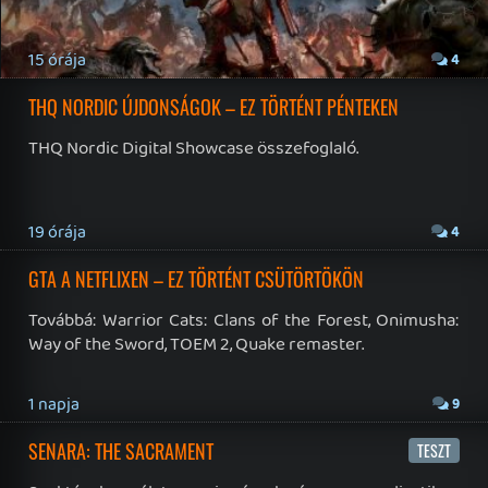
Impresszum
|
Hirdetési ajánlatunk
|
Felhasználási feltételek
|
Adatvédelmi elveink
|
Sütik
Hírek
|
Cikkek
|
Podcastok
|
Blogok
|
Gaming Fórum
|
Offtopic Fórum
RSS
|
Blog RSS
|
Podcast RSS
|
Instagram
|
Youtube
|
Facebook
|
Twitter
|
Patreon