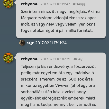
reptile
2017.02.10 23:29:51
#04yj2
Vegig kint lesztek?
Stinger
2017.02.10 23:27:25
#04yj1
Készülés volt ma délután ezerrel, holnap
délelőtt 10-től várunk mindenkit sok
szeretettel ! (note: kora délután lesz a
legnagyobb roham, mi is akkor indítjuk a
bajnokságokat). Ja, említettem, hogy sok
érdekes dolgot lehet nyerni és kipróbálni ?
🙂