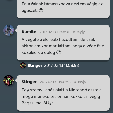
Switchről volt szó.:D Még jó, hogy vissza
tudtam hallgatni.
mcmacko
2017.02.12 20:29:12
#04yjs
Ez a plugin van már régóta! Korábban
tapasztaltál ilyesmit?
KiswechPS3
2017.02.12 20:16:34
KiswechPS3
2017.02.12 20:16:34
#04yjr
Safaribol nem megy, iOS 10.3 😞
mcmacko
2017.02.12 19:36:15
#04yjq
Menekült, nem visszalépett! 😮
keviny
2017.02.12 18:53:02
keviny
2017.02.12 18:53:02
#04yjp
Kumite, bakker, csak úgy visszalépni a