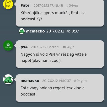
Egy éve nem?
siklara
2017.02.11 10:20:11
Stinger
2017.02.11 12:25:09
#04yjc
De van az is.... Mellesleg rengetegen
vannak kint 🙂
helihobby
2017.02.11 10:37:51
helihobby
2017.02.11 10:37:51
#04yjb
SEGA nem is lesz? Ehhh, mérgesek lesznek
a SEGA pártiak... 😃
siklara
2017.02.11 10:20:11
#04yja
A Controller már megszűnt, a Pixel
magazin viszont nemrég indult.
rehynn4
2017.02.11 10:06:55