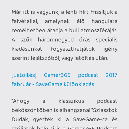
szóljatok bele ti is a Gamer365 Podcast
menetébe"
Holnap (feb 11.) nagyjából 13:30
környékén egy kerekasztal-jellegű
beszélgetést inicializálunk a SaveGame
színpadán, ahol akár élőben, akár itt a
kommentekben (előre) is kérdezhettek
tőlünk. A fő téma a retro és a korszerű
találkozása; de ne tartsátok magatokban
az ettől eltérő kérdéseiteket sem - a
legérdekesebbeket garantáltan
kibeszéljük majd abban a diskurzusban,
ahol Siklara, Stinger és macko lesz a
ceremóniamester!
Terveink szerint a helyi technikai
megoldások végett élőben nem garantált
a stream, de a beszélgetést mindenképp