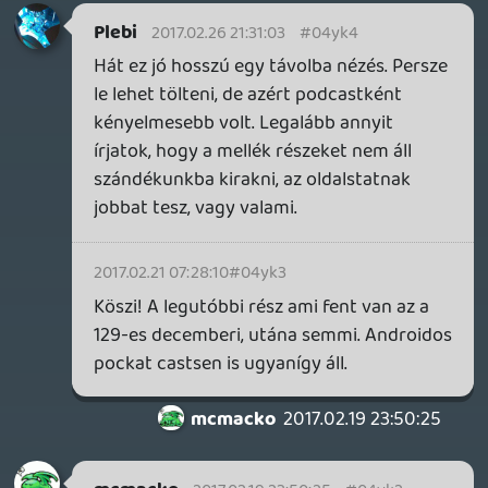
Bagszi mellől 🙂
Kumite
2017.02.13 10:30:16
Kumite
2017.02.13 10:30:16
#04yjw
Így van 🙂
Nem csak egyszerű, úriemberhez méltó
visszalépést műveltem, hanem ilyen
menekülést: