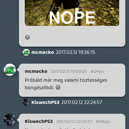
Mikor megláttam a tömeget a folyósokon
mondom ennyi ember csak nem jött a
SaveGame-re. 😃 Aztán látom ,h van
macska kiállítás, nem értem ennyi embert
,h vonzhatnak a macskák.
macewindu74
2017.02.12 07:32:51
siklara
2017.02.12 12:39:06
#04yjk
Nagyon jó buli volt, és külön köszöönjük
mindenkinek, aki benézett hozzánk! 🙂
macewindu74
2017.02.12 07:32:51
#04yjj
Gondolj bele, hogy mi lehetet a macska
kiállításon. 😃
Fabri
2017.02.11 20:32:22
Joel1970
2017.02.12 04:07:38
#04yji
Pontosan így van!