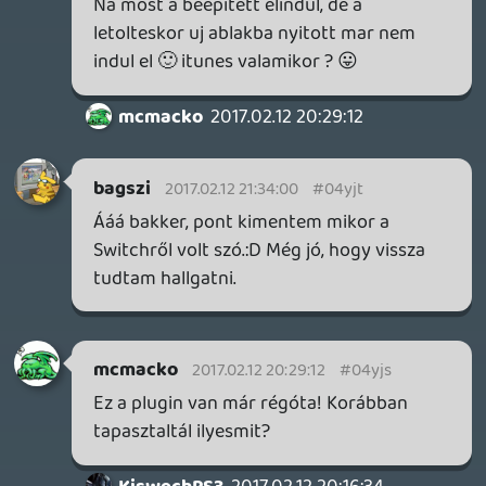
rehynn4
2017.02.11 18:39:47
Fabri
2017.02.11 20:32:22
#04yjh
Egész jó kis rendezvény volt. 🙂 3-4 órát
elvoltam bár a végére elfogyott a levegő a
helységből. .D
rehynn4
2017.02.11 18:39:47
#04yjg
Szerintem nincs itt nagy megfejtés. Aki ma
Magyarországon videojátékos szaklapot
indít, az vagy naiv, vagy valamilyen oknál
fogva el akar égetni pár millió forintot.
sQr
2017.02.11 17:11:24
rehynn4
2017.02.11 18:36:29
#04yjf
Teljesen jó kis rendezvény, a főszervezőt
pedig már egyetem óta egy imádnivaló
srácként ismerem, de az 1500 sok érte,