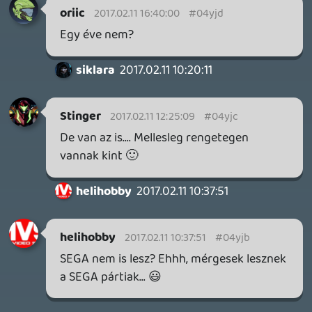
DOOM: THE DARK AGES - REVELATIONS DLC
TESZT
15 órája
4
THQ NORDIC ÚJDONSÁGOK – EZ TÖRTÉNT PÉNTEKEN
THQ Nordic Digital Showcase összefoglaló.
19 órája
4
GTA A NETFLIXEN – EZ TÖRTÉNT CSÜTÖRTÖKÖN
Továbbá: Warrior Cats: Clans of the Forest, Onimusha:
Way of the Sword, TOEM 2, Quake remaster.
1 napja
9
SENARA: THE SACRAMENT
TESZT