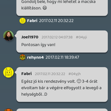
mcmacko
2017.02.10 23:56:27
mcmacko
2017.02.10 23:56:27
#04yj5
Stingie reggeltől, mi Klárival 11 körül
érkezünk! 🙂 Te mikorra tervezed? Ha a
Podcast környékén, akkor szívesen látjuk
egyes meglátásaidat bizonyos dolgokról!
😉
reptile
2017.02.10 23:33:46
reptile
2017.02.10 23:33:46
#04yj4
Zsir 🙂 Remelem, osszefutunk.
Stinger
2017.02.10 23:31:23
Stinger
2017.02.10 23:31:23
#04yj3
A csúcsban mindenképpen.
reptile
2017.02.10 23:29:51