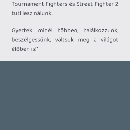
Ahhoz, hogy te is hozzászólj, be kell
jelentkezned!
mcmacko
2017.02.27 10:55:06
#04yk5
Nem az a baj, hanem hogy aki ért hozzá
közülünk, az jelenleg nem elérhető. 😞
Plebi
2017.02.26 21:31:03
Plebi
2017.02.26 21:31:03
#04yk4
Hát ez jó hosszú egy távolba nézés. Persze
le lehet tölteni, de azért podcastként