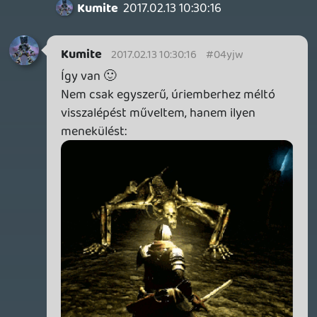
híressé válás gólvonaláról... Nahát!
Fabri
2017.02.12 17:46:48
#04yjo
Köszönjük a gyors munkát, fent is a
podcast. 🙂
mcmacko
2017.02.12 14:10:37
ps4
2017.02.12 17:20:21
#04yjn
Nagyon jó volt!Ps4 vr részleg vitte a
napot(playmaniacool).
mcmacko
2017.02.12 14:10:37
#04yjm
Este vagy holnap reggel lesz kinn a
podcast!
Fabri
2017.02.12 13:26:19
#04yjl