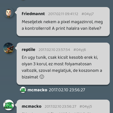
GAME PASS: AUGUSZTUS ELSŐ HETEI
A Beast of Reincarnation premier árnyékában ezúttal
inkább a Premium előfizetők könyvtára növekedik majd
a következő néhány napban.
4 napja
7
HETI MEGJELENÉSEK | 2026 #32
PREMIER
5 napja
7
IAN LIVINGSTONE - A VÉR-SZIGET LABIRINTUSA
KÖNYV
5 napja
2
DENSHATTACK!
TESZT