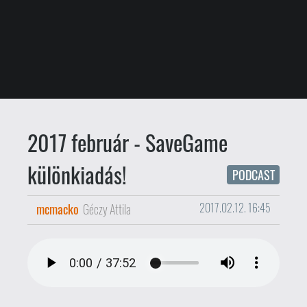
mcmacko
Géczy Attila
2017.02.12. 16:45
Már itt is vagyunk, a lenti hírt frissítjük a
felvétellel, amelynek élő hangulata
remélhetően átadja a buli atmoszféráját.
A szűk háromnegyed órás speciális
kiadásunkat fogyaszthatjátok igény
szerint lejátszóból, vagy letöltés után.
[Letöltés] Gamer365 podcast 2017
február - SaveGame különkiadás
*Ahogy a klasszikus podcast
beköszöntőben is elhangzana! "Sziasztok
Dudák, gyertek ki a SaveGame-re és