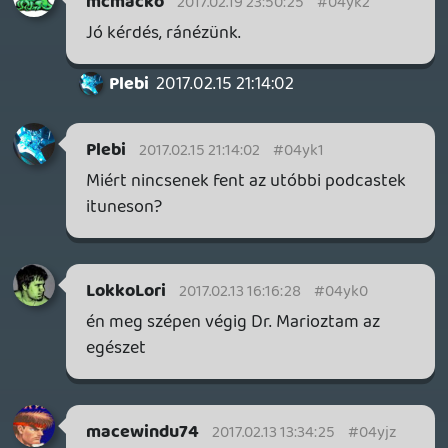
😃
mcmacko
2017.02.12 19:36:15
mcmacko
2017.02.13 10:00:03
#04yjv
Próbáld már meg valami tisztességes
böngészőből. 😃
KiswechPS3
2017.02.12 22:24:57
KiswechPS3
2017.02.12 22:24:57
#04yju
Na most a beepitett elindul, de a
letolteskor uj ablakba nyitott mar nem
indul el 🙂 itunes valamikor ? 😛
mcmacko
2017.02.12 20:29:12
bagszi
2017.02.12 21:34:00
#04yjt
Ááá bakker, pont kimentem mikor a