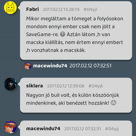
rehynn4
2017.02.11 10:06:55
#04yj9
Miért, mi lett ezekkel?
friedmannt
2017.02.11 09:41:12
KT-ai
2017.02.11 10:02:07
#04yj8
Na ez pl. engem is érdekelne.
friedmannt
2017.02.11 09:41:12
friedmannt
2017.02.11 09:41:12
#04yj7
Meseljetek nekem a pixel magazinrol, meg
a kontrollerrol! A print halalra van itelve?
reptile
2017.02.10 23:57:54
#04yj6
En ugy tunik, csak kicsit kesobb erek ki,
olyan 3 korul, ez most folyamatosan
valtozik, szoval meglatjuk, de koszonom a
bizalmat 🙂