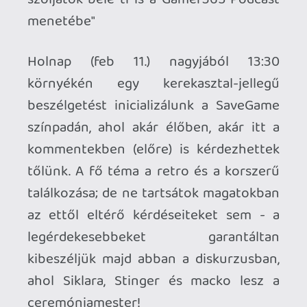
rögzítjük és Podcast speciál formájában
megosztjuk veletek.
Továbbá - viszünk SNES-t és GameCube-
ot, úgyhogy mindenféle lootért
versenghettek a Gamer365 standnál,
ahol Harley Quinn már reggeltől sok
szeretettel vár titeket! (Kacsint!) És hogy
mit viszünk magunkkal? Super Smash
Bros Melee, Killer Instinct, Turtles
Tournament Fighters és Street Fighter 2
tuti lesz nálunk.
Gyertek minél többen, találkozzunk,
beszélgessünk, váltsuk meg a világot
élőben is!*