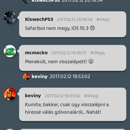
mikor az egyetlen Vive-en (ahol egy óra
sorbanállás után közlik veled, hogy
egyébként előregisztrált emberek miatt
még franc tudja, mennyit kell várnod) és
Virtual Boy-on kívül semmi igazi
különlegesség nincs. Inkább játszóház
jellegű buli volt, amivel amúgy semmi gond
nincs, és örülök, hogy van ilyen, remélem
lesz is még.
sQr
2017.02.11 17:11:24
#04yje
Ebben nem vagyok biztos, hogy a
szerkesztőség kompetens. Mire lennél
kíváncsi?
[ természetesen magáról a jelenségről, a
print magazinokról én is szívesen
hallgatnám őket ]
oriic
2017.02.11 16:40:00
#04yjd