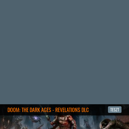
19 éve videójáték minden nap! Copyright 365 Media Kft