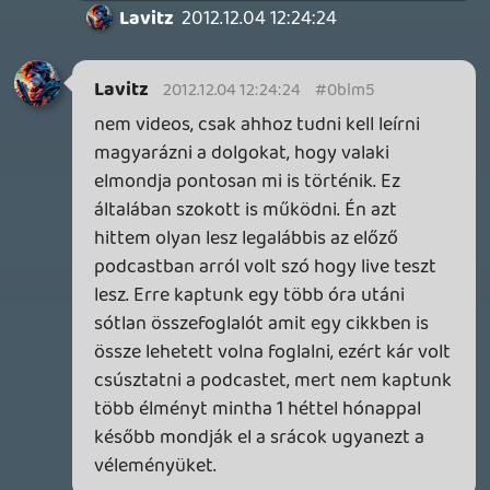
achievement-ek és a gamerscore mind-
mind profilhoz kötöttek és azt
bannoláskor az emberek nem bukták el,
sokan újra X360-at vettek. Ha teljesen
tiszta lappal kellett volna kezdeniük,
kevesebb érv szólt volna ugyan amellett a
konzol mellett.
Necroman Mk2
2012.12.03 23:54:07
1 / 2
GTA A NETFLIXEN – EZ TÖRTÉNT CSÜTÖRTÖKÖN
Továbbá: Warrior Cats: Clans of the Forest, Onimusha:
Way of the Sword, TOEM 2, Quake remaster.
14 órája
8
SENARA: THE SACRAMENT
TESZT
Szektások, mélytengeri rémek és egy realisztikus
óceánjáró. A SENARA-ban első pillantásra minden
megvan, ami a sikerhez kell, ez az összkép azonban