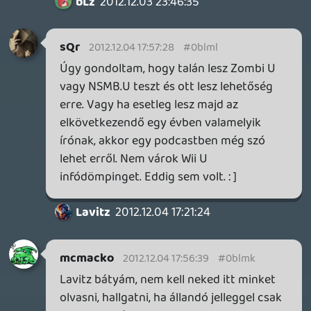
amiket valószínűleg az új tulaj is venni fog
rá. E mellé még forgalomba kerül egy
teljesen új gép is, ami megint csak a
gyártónak jó.
Ha több eladott ÚJ gépet akarnak, azt
szerintem ne ilyen sunyi praktikákkal
akarják elérni, hanem meggyőző kínálattal
és normális árpolitikával.
Necroman Mk2
2012.12.04 16:33:28
Necroman Mk2
2012.12.04 16:33:28
#0blmg
Igen, ez időközben nekem is eszembe
jutott, csak az éremnek van egy másik
oldala: azzal, hogy eladsz egy régi gépet, s
annak árából (természetesen kiegészítve)
veszel egy újabbat, egy HASZNÁLT GÉP
kerül a piacra. Amit ha valaki megvesz,
abból a Nintendo nem sok mindent lát,
maximum a játékok árait.
Lehet fanyalogni a taktikára, de én