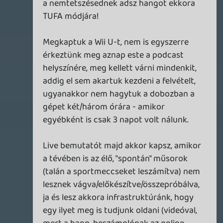
szerintem a manapság divatos
kényszerítőzést játsszák. Avagy: egyrészt
ezzel felére csökkentik a használt holmik
kínálati oldalát, aminek arányos
következtetéseként az ára jobban közelít
az újhoz; másfelől valószínűleg lesznek
olyan eddig másodpiaci vevők (szvsz 10-20
😵, akiknek elfogy a türelme, és vesz egy
ÚJ gépet.
axl
2012.12.04 16:01:48
axl
2012.12.04 16:01:48
#0blmf
"És mennyi ideig tart ez az átmásolás?"
Valószínűleg semeddig, de mi van akkor,
ha addig nem tudod megvenni az új gépet,
amíg el nem adtad a régit, mert nincs meg
rá a keret? Ez szerintem is úgy hülyeség,
ahogy van. Ennyire ne akarják már
megkötni a vevő kezét!