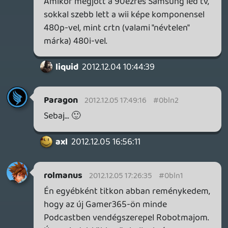
Paragon
2012.12.05 05:33:28
☠️ 7fe
2012.12.05 12:57:03
#0blmx
Ha te elsőre kinyomtad két óra alatt, akkor
megemelem a kalapom...
Ennyire azért ne sarkítsuk már ki a
dolgokat.
nesman
2012.12.05 00:36:47
priest
2012.12.05 09:23:57
#0blmw
Ti adtátok elő a dalt az elején? 🙂
Paragon
2012.12.05 05:33:28
#0blmv
Egyedül is nagyon jól el lehet lenni online
multival, viszont ez az új gép pont, hogy
lokális multi élményre van kihegyezve,
úgyhogy ha nem tudsz összehozni
legalább egy kisebb társaságot, amelyik