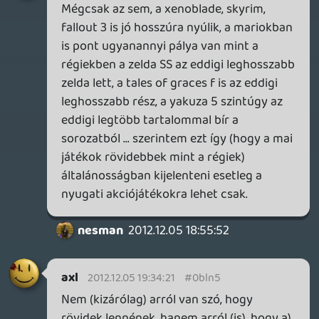
tényleg csak annyi van, amennyit egy
végigjátszás alatt megmutatnak és az
embernek nincs igazi oka ismét nekifutni
(leszámítva a trófeákat/achievement-
eket). Emlékeim szerint ez azért nem
teljesen így volt régebben. Én elsősorban
az online térnyerését okolom ezért. (És
ezalatt nem csak a multiplayer-t értem,
hanem a DLC-ket is.)
Természetesen ez nem minden játékra
igaz, de a trendek nagyon ebbe az irányba
mutatnak...
nesman
2012.12.05 18:55:52
nesman
2012.12.05 18:55:52
#0bln4
Nem látom, hogy azt írtam volna, hogy
elsőre, de akkor maradjunk annál a
tézisnél, hogy sarkítok. Semmivel nem
nagyobb sarkítás mint az, hogy a mostani
játékok rövidek, rövidebbek a régieknél.