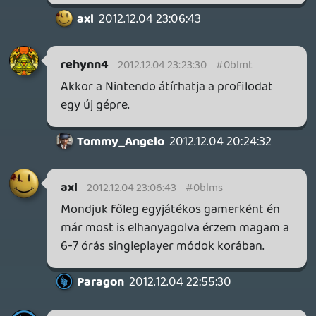
úgy új dolgot venni ha belekalkulálod az
eladási árat is. Pl. az sokkal jobban hangzik
hogy veszek valamit 50ezerért, de ez
nekem csak 20ezer lesz, mert eladok
előtte valamit 30-ért, mint az hogy ki kell
adnom 50ezret, aztán a másik gépet majd
csak eladom valamennyiért. Ez így
kevésbé vásárlásra ösztönző, inkább tűnik
kapufának. Aki meg inkább vesz egy
régebbi használt gépet, az nem hiszem
hogy különösebben szóba jöhetne mint új
gép vásárló.
Necroman Mk2
2012.12.04 16:33:28
hzx
2012.12.04 18:38:57
#0blmm
Minden alkalommal leírjuk, hogy az iTunes
verzió azért késik, mert a podcast-ot
Liquid vágja és teszi ki, _ezután_ pedig én
töltöm fel az iTunes-be + ennek is van egy
24 órás átfutása. Nem akarjuk a
podcastokat csak azért 1-2 napig