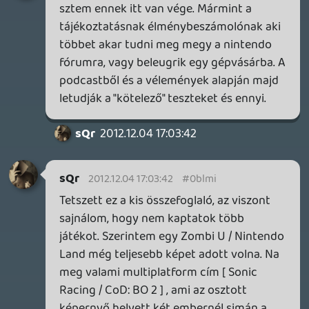
stk
2012.12.04 14:45:26
stk
2012.12.04 14:45:26
#0blmb
élő teszt.. előfordulhat, élőben valós
időben történő hang alapú továbbítás,
csak a podcast felvételről van. Problem?
Lavitz
2012.12.04 14:04:10
Yeaf Kitri
2012.12.04 14:41:59
#0blma
SolidMetal
2012.12.04 14:40:16