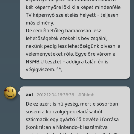
SolidMetal
2012.12.04 14:40:16
#0blm9
Milyen feldolgozás hallható az elején?
Valaki tudna egy linket dobni?
Lavitz
2012.12.04 14:04:10
#0blm8
nem erre gondoltam, live teszt neked mit
jelent?
liquid
2012.12.04 12:35:02
liquid
2012.12.04 12:35:02
#0blm7
Amiről te beszélsz, az egy unboxing videó.
Lavitz
2012.12.04 12:14:18
rehynn4
2012.12.04 12:34:42
#0blm6
Általában szokott is működni? Akkor
mutass kérlek mindannyiunk okulására
egy audio-only élő hardvertesztet, amit