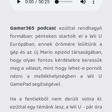
formában: pénteken startolt el a Wii U
Európában, ennek örömére leültünk a
gép és az új Mario epizód társaságában,
hogy olyan fontos kérdésekre keressük
meg a választ, mint hogy lehet-e pornót
nézni a mellékhelyiségben a Wii U
GamePad segítségével.
Ha a fentiekből nem derült volna ki:
ezúttal egy témánk lesz, a Wii U - pár óra
játék után az újgenerációs Nintendo
konzollal kapcsolatos első
tapasztaltainkat tárgyaljuk ki ötven
percben.
A podcast azonnal hallgatható (katt a
lejátszóra!) vagy akár le is tölthető (link
odalent) későbbi fogyasztás céljából.