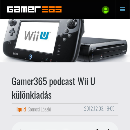
Gamer365 podcast Wii U
különkiadás
liquid
Somosi László
2012.12.03. 19:05
Gamer365 podcast
ezúttal rendhagyó