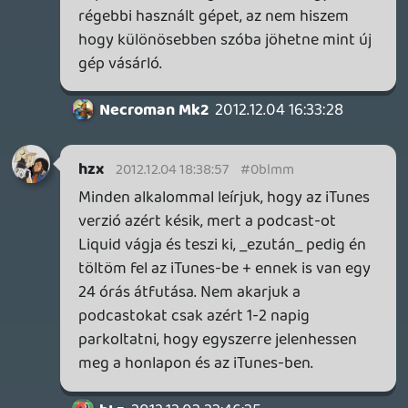
Land még teljesebb képet adott volna. Na
meg valami multiplatform cím [ Sonic
Racing / CoD: BO 2 ] , ami az osztott
képernyő helyett két embernél simán a
két képernyőre löki ki a képet mindenféle
TV képernyő szeletelés helyett - teljesen
más élmény.
De remélhetőleg hamarosan lesz
lehetőségetek ezeket is bevizsgálni,
nekünk pedig lesz lehetőségünk olvasni a
véleményeteket róla. Egyelőre várom a
NSMB.U tesztet - addigra talán én is
végigviszem. ^^,
axl
2012.12.04 16:38:36
#0blmh
De ez azért is hülyeség, mert elsősorban
sosem a konzolgépek eladásaiból
származik egy gyártó fő bevételi forrása
(konkrétan a Nintendo-t leszámítva
eleinte mindenki bukni szokott rajtuk, ill. a
Wii U-val még a N is), hanem a játékokból,