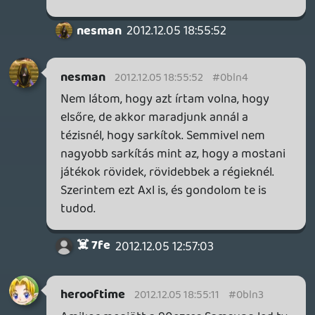
Podcastben vendégszerepel Robotmajom.
Úgy mindet többször hallgatnám meg.
axl
2012.12.05 16:56:11
#0bln0
Szerintem pedig mi egészen másként
értelmezzük a "lone-wolf" jelentését.
Paragon
2012.12.05 16:35:54
Paragon
2012.12.05 16:35:54
#0blmz
Szerintem nagyon is jól érted, hogy mire
gondolok (matchmaking, stb.), inkább
hadd ne magyarázzam...
axl
2012.12.05 15:57:54
axl
2012.12.05 15:57:54
#0blmy
Egyedül, multiban? Én itt érzek némi
ellentmondást. 🙂