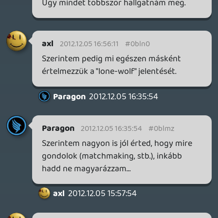
egyöntetűen érdeklődik a téma iránt,
akkor nem sok értelme marad a Wii U-nak.
axl
2012.12.04 23:06:43
nesman
2012.12.05 00:36:47
#0blmu
Két órás Resident Evil 2?
axl
2012.12.04 23:06:43
rehynn4
2012.12.04 23:23:30
#0blmt
Akkor a Nintendo átírhatja a profilodat
egy új gépre.
Tommy_Angelo
2012.12.04 20:24:32
axl
2012.12.04 23:06:43
#0blms
Mondjuk főleg egyjátékos gamerként én
már most is elhanyagolva érzem magam a
6-7 órás singleplayer módok korában.