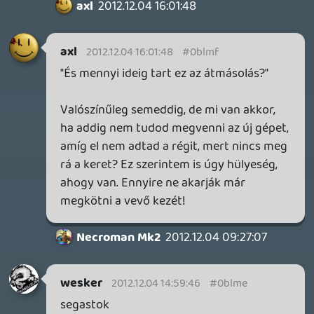
jobb lett volna hogy hallhatjuk a gép
összeszerelési bekapcsolási vitákat, várjál
mit nyomjak, dugd be, Mackóó neee,
baszki nem raktuk bele az akksit 😃 Ez lett
volna itt a lényeg.
Lavitz
2012.12.04 12:10:56
Lavitz
2012.12.04 12:10:56
#0blm1
többre számítottam, arról volt szó hogy
live reakciók lesznek, nem a lecsapódott
átgondolt érzések kifejtése. Konkrétan én
azt hallgattam volna amiről most így
utólag meséltetek mikor először láttátok
játszottatok vele, mikor először
meglátjátok stb. Azért utólag elmesélve
hogy milyen volt nagyon nem ugyanaz.
liquid
2012.12.04 10:44:39
#0blm0
Értelemszerűen nem plazmáról van szó,
ott nem probléma az SD tartalom