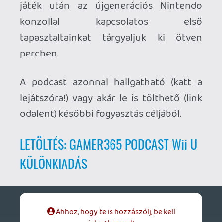
LETÖLTÉS: GAMER365 PODCAST Wii U
KÜLÖNKIADÁS
Ahhoz, hogy te is hozzászólj, be kell
jelentkezned!
1 / 2
☠️ 7fe
2012.12.05 22:13:42
#0bln7
Igaz, nem írtad. Akkor meg méginkább
nem értem a RE2-es példát. Ilyen alapon
bármelyik játék játékideje a második vagy
harmadik nekifutásra a felére vagy a
harmadára redukálódik.:)
nesman
2012.12.05 18:55:52