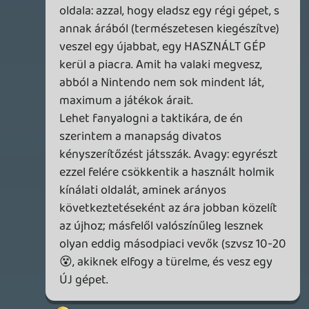
rehynn4
2012.12.04 12:16:31
renz
2012.12.04 12:20:11
#0blm4
Sokat mondó podcast, teljesen
egyértelmű konzekvenciával.
rehynn4
2012.12.04 12:16:31
#0blm3
Az videós műfaj. Szerintem kevesen
élvezték volna, ha imprózva kommenteljük
a képernyőn látott dolgokat, és 10
másodpercig röhögünk valamin, amiből a
hallgató ebből semmit nem lát.
Lavitz
2012.12.04 12:10:56
Lavitz
2012.12.04 12:14:18
#0blm2
tehát én az első órát hallgattam volna
nem a több óra utánit. Mert így se nem
volt poén se nem volt már érdekes. Igen az