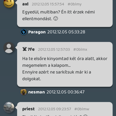
Paragon
2012.12.04 22:55:30
Paragon
2012.12.04 22:55:30
#0blmr
Bizonyára szép és jó dolog a Wii U az
ergonómikus tabletjével, meg az
aszimmetrikus multijával, de éppen ezért a
magamfajta "lone-wolf" gamereknek nem
biztos, hogy ez lesz a nyerő platform.
Úgyhogy inkább más, jövőbeli masinára
kuporgatom a zsét.
Tommy_Angelo
2012.12.04 20:24:32
#0blmq
És ahogy a podcastban is hallható, mi van
akkor, ha elromlik a 3DS-ed, Wii U-d?
Necroman Mk2
2012.12.04 16:33:28
Oldern
2012.12.04 19:40:26
#0blmp
Legközelebb többet kell innod akkor