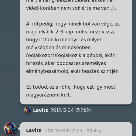
Necroman Mk2
2012.12.04 09:27:07
wesker
2012.12.04 14:59:46
#0blme
segastok
én angliaban élek es nemrég vásároltam
egy wii u-t
jó hír hgy nem tolt sokat videóknál ha jó
nettel rendelkezel es a böngésző nagyon
gyors.
Lavitz
2012.12.04 14:53:06
#0blmd
na mindegy hagyjuk, a lényeg túl vagyunk
rajta. Kijött a wiiu.
stk
2012.12.04 14:45:26
stk
2012.12.04 14:45:59
#0blmc
Aka ugyanezt kapnád, csak valós időben
😉