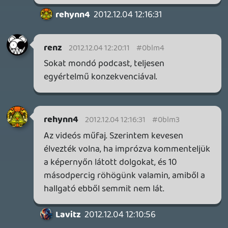
becsapós.
1 napja
1
MEGJELENÉSI DÁTUMOK NAPJA – EZ TÖRTÉNT SZERDÁN
Benne: Isle of Reveries, Beaten Path, Moonlighter 2: The
Endless Vault, Fallen Tear: The Ascension.
1 napja
2
CORSAIR CLIPPER PRO MINI 60 - KICSI, DE ERŐS
TESZT
1 napja
5
FIRE EMBLEM: FORTUNE'S WEAVE DIRECT, MAFIA: THE OLD
COUNTRY DLC – EZ TÖRTÉNT KEDDEN
Továbbá: Crimson Moon, The Walking Dead: Streets of
Survival, Endless Legend II.
2 napja
4
GAME PASS: AUGUSZTUS ELSŐ HETEI
A Beast of Reincarnation premier árnyékában ezúttal