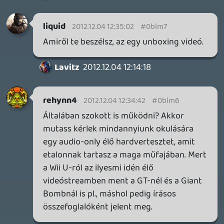
🙂
Alwares
2012.12.04 01:32:01
#0bllv
Hát nekem a mostani konzolokban a local
multik eltűnése nekem nagy fájdalom volt.
Alig van olyan játék amiben jót tudnánk
szórakozni haverokkal.
Minden átköltözött netre. Nemcsak hogy
úgy kényelmes játszani vele, arra is van
kitalálva... : /
axl
2012.12.04 01:07:55
#0bllu
Igen, de a Microsoft esetében ott van még
a Gold előfizetés is, ami színtisztán
hozzájuk folyik be és mivel a multizásnak
ez az egyetlen módja, ezt még a warezolók
többsége is fizette (legalábbis azok, akik
neten használták a gépüket). Azzal, hogy a
digitálisan vásárolt tartalmak, az