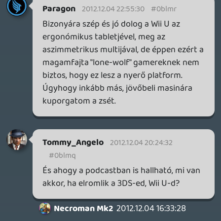
parkoltatni, hogy egyszerre jelenhessen
meg a honlapon és az iTunes-ben.
bLz
2012.12.03 23:46:35
sQr
2012.12.04 17:57:28
#0blml
Úgy gondoltam, hogy talán lesz Zombi U
vagy NSMB.U teszt és ott lesz lehetőség
erre. Vagy ha esetleg lesz majd az
elkövetkezendő egy évben valamelyik
írónak, akkor egy podcastben még szó
lehet erről. Nem várok Wii U
infódömpinget. Eddig sem volt. : ]
Lavitz
2012.12.04 17:21:24
mcmacko
2012.12.04 17:56:39
#0blmk
Lavitz bátyám, nem kell neked itt minket
olvasni, hallgatni, ha állandó jelleggel csak
a nemtetszésednek adsz hangot ekkora
TUFA módjára!