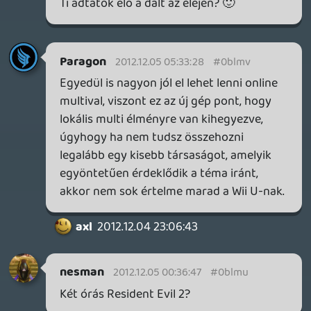
előtte, más megoldás nincs 😛
Lavitz
2012.12.04 19:02:51
Lavitz
2012.12.04 19:02:51
#0blmo
egy szóval nem mondtam hogy nem
tetszik mester! Csak hogy többet vártam,
azt hittem valami eszement bulit
csaptatok, végig röhögve hallgatom a
beszólásokat. Mind egymásra mind a
gépre jönnek a jelzők sorban. Nem ez lett
az év podcastje nosza bumm. Kevés volt a
pia, de erre csak most jöttem rá.
mcmacko
2012.12.04 17:56:39
lacapaca
2012.12.04 19:01:53
#0blmn
A régi gépét így is, úgy is eladja, tehát nem
lesz kevesebb a piacon, maximum később
kerül oda, de új gépet is később vesz.
Ráadásul nehezebben is. Jóval könnyebb