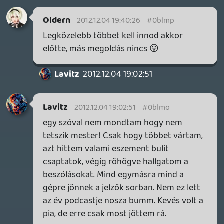
Megkaptuk a Wii U-t, nem is egyszerre
érkeztünk meg aznap este a podcast
helyszínére, meg kellett várni mindenkit,
addig el sem akartuk kezdeni a felvételt,
ugyanakkor nem hagytuk a dobozban a
gépet két/három órára - amikor
egyébként is csak 3 napot volt nálunk.
Live bemutatót majd akkor kapsz, amikor
a tévében is az élő, "spontán" műsorok
(talán a sportmeccseket leszámítva) nem
lesznek vágva/előkészítve/összepróbálva,
ja és lesz akkora infrastruktúránk, hogy
egy ilyet meg is tudjunk oldani (videóval,
mert a hang-beszámolónak az online
videó korában nem sok értelme van...) .
Arról pedig, hogy minek hol van vége, az
majd elválik. 2-3 nap múlva nézz vissza,
hogy itthon ki mennyit és milyen
mélységben és minőségben
foglalkozott/foglalkozik a géppel, akár