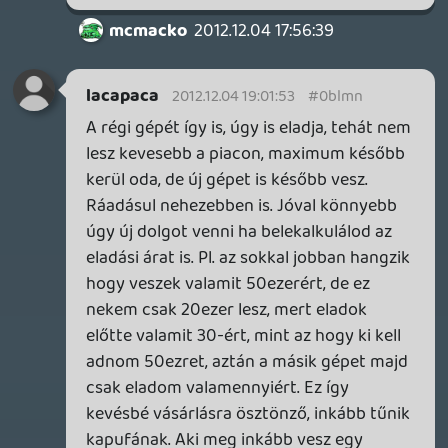
hírezés, akár podcastes személyes
élménybeszámoló, akár tesztek szintjén.
És tudod, az a röhej, hogy ezt így most
magyaráznom kell...
Lavitz
2012.12.04 17:21:24
Lavitz
2012.12.04 17:21:24
#0blmj
sztem ennek itt van vége. Mármint a
tájékoztatásnak élménybeszámolónak aki
többet akar tudni meg megy a nintendo
fórumra, vagy beleugrik egy gépvásárba. A
podcastből és a vélemények alapján majd
letudják a "kötelező" teszteket és ennyi.
sQr
2012.12.04 17:03:42
sQr
2012.12.04 17:03:42
#0blmi
Tetszett ez a kis összefoglaló, az viszont
sajnálom, hogy nem kaptatok több
játékot. Szerintem egy Zombi U / Nintendo