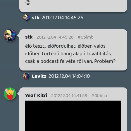
digital konvertere foleg SD tartalommal.
Ja es megfelelo minosegu szoftver is kell
hozza: pld. Metroid Prime Trilogy
Necroman Mk2
2012.12.04 09:27:07
#0blly
No igen, a Gold miatt érthető, ha más
üzletpolitikát használnak (bár ez egy fix
bevétel egy évre vetítve), viszont ne
feledd, hogy a Nintendo és a Sony nem kér
a multiért pénzt!
Ha meg minden nagy konzolgyártó ezt
csinálja a hasznát piac visszaszorítása
céljából (ne feledd, hogy itt a
játékprogram-kiadói érdekek is belépnek!),
akkor a gamernek nem lesz "szabad"
alternatívája. Max. az OUYA, de az ugyebár
más történet.
Tommy_Angelo: És mennyi ideig tart ez az
átmásolás?