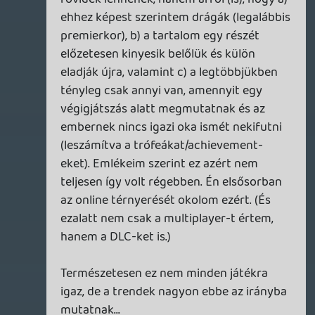
Szerintem ezt Axl is, és gondolom te is
tudod.
☠️ 7fe
2012.12.05 12:57:03
herooftime
2012.12.05 18:55:11
#0bln3
Amikor megjött a 90ezres Samsung led tv,
sokkal szebb lett a wii képe komponensel
480p-vel, mint crtn (valami "névtelen"
márka) 480i-vel.
liquid
2012.12.04 10:44:39
Paragon
2012.12.05 17:49:16
#0bln2
Sebaj... 🙂
axl
2012.12.05 16:56:11
rolmanus
2012.12.05 17:26:35
#0bln1
Én egyébként titkon abban reménykedem,
hogy az új Gamer365-ön minde