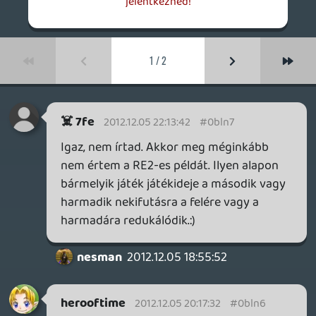
herooftime
2012.12.05 20:17:32
#0bln6
Mégcsak az sem, a xenoblade, skyrim,
fallout 3 is jó hosszúra nyúlik, a mariokban
is pont ugyanannyi pálya van mint a
régiekben a zelda SS az eddigi leghosszabb
zelda lett, a tales of graces f is az eddigi
leghosszabb rész, a yakuza 5 szintúgy az
eddigi legtöbb tartalommal bír a
sorozatból ... szerintem ezt így (hogy a mai
játékok rövidebbek mint a régiek)
általánosságban kijelenteni esetleg a
nyugati akciójátékokra lehet csak.
nesman
2012.12.05 18:55:52
axl
2012.12.05 19:34:21
#0bln5
Nem (kizárólag) arról van szó, hogy
rövidek lennének, hanem arról (is), hogy a)
ehhez képest szerintem drágák (legalábbis
premierkor), b) a tartalom egy részét
előzetesen kinyesik belőlük és külön
eladják újra, valamint c) a legtöbbjükben