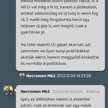
etalonnak tartasz a maga műfajában. Mert
a Wii U-ról az ilyesmi idén élő
videóstreamben ment a GT-nél és a Giant
Bombnál is pl., máshol pedig írásos
összefoglalóként jelent meg.
Lavitz
2012.12.04 12:24:24
Lavitz
2012.12.04 12:24:24
#0blm5
nem videos, csak ahhoz tudni kell leírni
magyarázni a dolgokat, hogy valaki
elmondja pontosan mi is történik. Ez
általában szokott is működni. Én azt
hittem olyan lesz legalábbis az előző
podcastban arról volt szó hogy live teszt
lesz. Erre kaptunk egy több óra utáni
sótlan összefoglalót amit egy cikkben is
össze lehetett volna foglalni, ezért kár volt
csúsztatni a podcastet, mert nem kaptunk
több élményt mintha 1 héttel hónappal
később mondják el a srácok ugyanezt a
véleményüket.