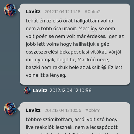
inkább a Premium előfizetők könyvtára növekedik majd
a következő néhány napban.
3 napja
7
HETI MEGJELENÉSEK | 2026 #32
PREMIER
3 napja
7
IAN LIVINGSTONE - A VÉR-SZIGET LABIRINTUSA
KÖNYV
4 napja
2
DENSHATTACK!
TESZT
5 napja
9