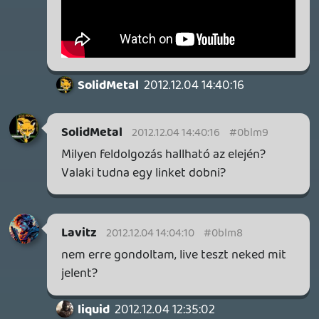
axl
2012.12.04 01:07:55
Tommy_Angelo
2012.12.04 08:17:47
#0bllx
Biztosan nem így lesz... Egyébként meg
undorító! Pl ha a valaki le akarja cserélni a
3DS-ét egy 3DS XL-re, akkor addig nem
adhatja el a 3DS-t, amíg nem másolt át
mindent a 3DS XL-re. Tehát egy ideig
egyszerre kell két gépednek lennie! 😞
Necroman Mk2
2012.12.03 23:25:01
nasty
2012.12.04 02:16:58
#0bllw