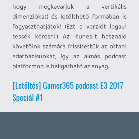
Ahhoz, hogy te is hozzászólj, be kell
jelentkezned!
Joel1970
2017.06.20 12:12:57
#04iwx
Nagyon jó,hogy van a hírben egy
link,amelyre kattintva le tudom tölteni!