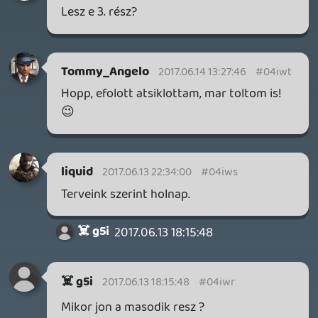
KILN - A DOUBLE FINE NEM KÖCSÖGÖL!
TESZT
1 órája
1
DOOM: THE DARK AGES - REVELATIONS DLC
TESZT