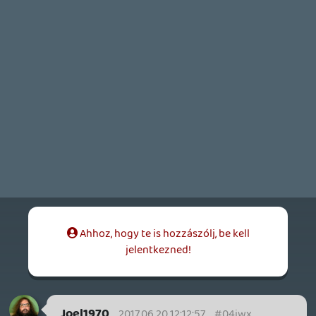
Gigigogó
2017.06.17 13:08:51
#04iww
Engem a 4. rész érdekelne!
liquid
2017.06.17 00:03:00
liquid
2017.06.17 00:03:00
#04iwv
Második mindenképpen.
p34c3
2017.06.16 10:30:53
p34c3
2017.06.16 10:30:53
#04iwu
Lesz e 3. rész?
Tommy_Angelo
2017.06.14 13:27:46
#04iwt
Hopp, efolott atsiklottam, mar toltom is!
😉
liquid
2017.06.13 22:34:00
#04iws