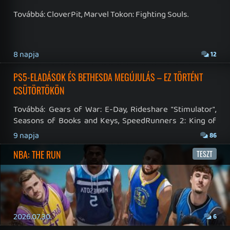
RSS
|
Blog RSS
|
Podcast RSS
|
Instagram
|
Youtube
|
Facebook
|
Twitter
|
Patreon