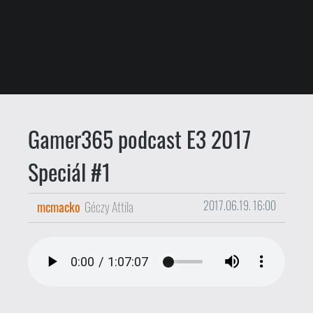
Gamer365 podcast E3 2017
Speciál #1
mcmacko
Géczy Attila
2017.06.19. 16:00
Podcast speciál, mégpedig az E3 első
felének apropójából. Összeültünk egy
virtuális kerekasztal köré, hogy
kibeszéljük az Electronic Arts és a
Microsoft konferenciát, a bejelentett
játékokat, az Xbox One X-et és a
megfigyelt trendeket, jelenségeket.
Mivel headsettel, online vettük fel az