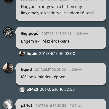
Terveink szerint holnap.
☠️ g5i
2017.06.13 18:15:48
☠️ g5i
2017.06.13 18:15:48
#04iwr
Mikor jon a masodik resz ?
csavar
2017.06.13 11:54:46
#04iwq
"social influencer" 😃 (és tényleg!)
AtisR
2017.06.13 09:25:24
#04iwp
Vagy munkához 😃
KiswechPS3
2017.06.13 04:25:24
#04iwo
Reggeli kv melle mehet is 🙂