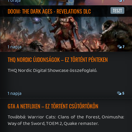
HETI MEGJELENÉSEK | 2026 #32
PREMIER
5 napja
7
IAN LIVINGSTONE - A VÉR-SZIGET LABIRINTUSA
KÖNYV
5 napja
2
DENSHATTACK!
TESZT
6 napja
9
A SONY MARAD A TERVNÉL – EZ TÖRTÉNT PÉNTEKEN
Továbbá: CloverPit, Marvel Tokon: Fighting Souls.