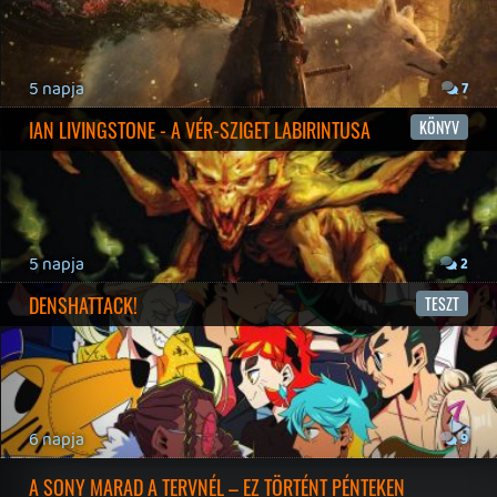
19 éve videójáték minden nap! Copyright 365 Media Kft
Impresszum
|
Hirdetési ajánlatunk
|
Felhasználási feltételek
|
Adatvédelmi elveink
|
Sütik
Hírek
|
Cikkek
|
Podcastok
|
Blogok
|
Gaming Fórum
|
Offtopic Fórum