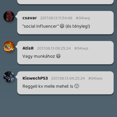
1 napja
7
THQ NORDIC ÚJDONSÁGOK – EZ TÖRTÉNT PÉNTEKEN
THQ Nordic Digital Showcase összefoglaló.
1 napja
5
GTA A NETFLIXEN – EZ TÖRTÉNT CSÜTÖRTÖKÖN
Továbbá: Warrior Cats: Clans of the Forest, Onimusha:
Way of the Sword, TOEM 2, Quake remaster.
2 napja
9
SENARA: THE SACRAMENT
TESZT
Szektások, mélytengeri rémek és egy realisztikus
óceánjáró. A SENARA-ban első pillantásra minden
megvan, ami a sikerhez kell, ez az összkép azonban
becsapós.
2 napja
5
MEGJELENÉSI DÁTUMOK NAPJA – EZ TÖRTÉNT SZERDÁN