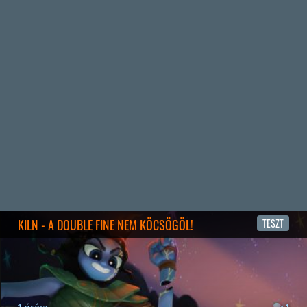
Benne: Isle of Reveries, Beaten Path, Moonlighter 2: The
Endless Vault, Fallen Tear: The Ascension.
3 napja
2
CORSAIR CLIPPER PRO MINI 60 - KICSI, DE ERŐS
TESZT
3 napja
5
FIRE EMBLEM: FORTUNE'S WEAVE DIRECT, MAFIA: THE OLD
COUNTRY DLC – EZ TÖRTÉNT KEDDEN
Továbbá: Crimson Moon, The Walking Dead: Streets of
Survival, Endless Legend II.
4 napja
4
GAME PASS: AUGUSZTUS ELSŐ HETEI
A Beast of Reincarnation premier árnyékában ezúttal
inkább a Premium előfizetők könyvtára növekedik majd
a következő néhány napban.
4 napja
7