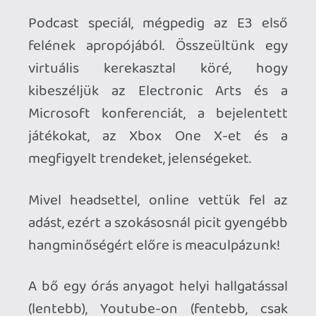
adást, ezért a szokásosnál picit gyengébb
hangminőségért előre is meaculpázunk!
A bő egy órás anyagot helyi hallgatással
(lentebb), Youtube-on (fentebb, csak
hogy megkavarjuk a vertikális
dimenziókat) és letölthető formában is
fogyaszthatjátok! (Ezt a verziót legaul
tessék keresni.) Az Itunes-t használó
követőink számára frissítettük az ottani
adatbázisunkat, így az almás podcast
platformon is hallgatható az anyag.
[Letöltés] Gamer365 podcast E3 2017
Speciál #1