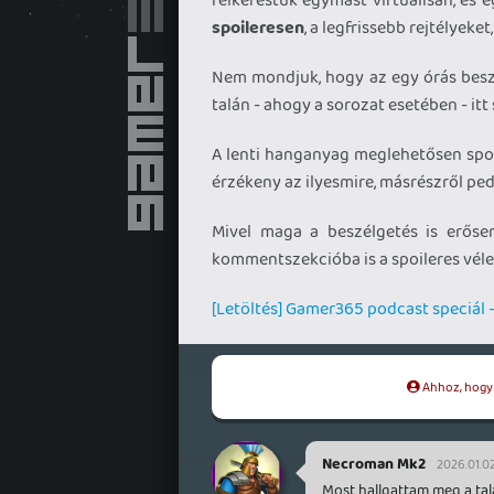
spoileresen
, a legfrissebb rejtélyeket
Nem mondjuk, hogy az egy órás besz
talán - ahogy a sorozat esetében - itt 
A lenti hanganyag meglehetősen spoil
érzékeny az ilyesmire, másrészről pedi
Mivel maga a beszélgetés is erősen
kommentszekcióba is a spoileres véle
[Letöltés] Gamer365 podcast speciál -
Ahhoz, hogy t
Necroman Mk2
2026.01.02
Most hallgattam meg a talá