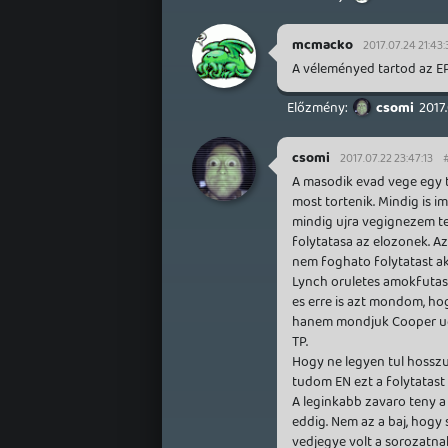
mcmacko
2017.07.24 21:43:
A véleményed tartod az EP 
csomi
2017.
csomi
2017.07.22 23:47:13
A masodik evad vege egy te
most tortenik. Mindig is i
mindig ujra vegignezem te
folytatasa az elozonek. 
nem foghato folytatast aka
Lynch oruletes amokfutasa
es erre is azt mondom, ho
hanem mondjuk Cooper ugy
TP.
Hogy ne legyen tul hossz
tudom EN ezt a folytatast 
A leginkabb zavaro teny a
eddig. Nem az a baj, hogy s
vedjegye volt a sorozatn