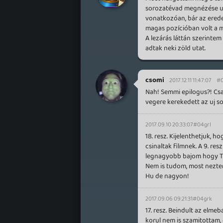
sorozatévad megnézése utá
vonatkozóan, bár az ered
magas pozícióban volt a 
A lezárás láttán szerinte
adtak neki zöld utat.
csomi
2017.12.11 11:47:07
#
Nah! Semmi epilogus?! Csa
vegere kerekedett az uj s
2017.09.10 20:33:07
#04grl
18. resz. Kijelenthetjuk, 
csinaltak filmnek. A 9. re
legnagyobb bajom hogy Twi
Nem is tudom, most neztem
Hu de nagyon!
2017.09.06 09:21:31
#04grk
17. resz. Beindult az elm
korul nem is szamitottam, 