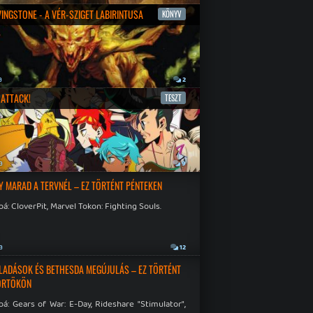
IVINGSTONE - A VÉR-SZIGET LABIRINTUSA
KÖNYV
a
2
ATTACK!
TESZT
a
9
Y MARAD A TERVNÉL – EZ TÖRTÉNT PÉNTEKEN
á: CloverPit, Marvel Tokon: Fighting Souls.
a
12
LADÁSOK ÉS BETHESDA MEGÚJULÁS – EZ TÖRTÉNT
ÖRTÖKÖN
á: Gears of War: E-Day, Rideshare "Stimulator",