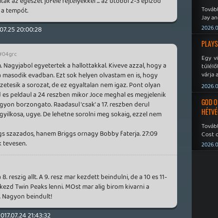
ák az egészet jóféle rejtélyekkel ... az utóbbi 2-3 epizód
Tovább
 a tempót.
Jay an
No Mor
2026.0
.07.25 20:00:28
PLAYS
#04grc
Egy v
 Nagyjabol egyetertek a hallottakkal. Kiveve azzal, hogy a
túlélő
várja 
a masodik evadban. Ezt sok helyen olvastam en is, hogy
szetesik a sorozat, de ez egyaltalan nem igaz. Pont olyan
2026.0
d es peldaul a 24 reszben mikor Joce meghal es megjelenik
GOD O
agyon borzongato. Raadasul 'csak' a 17. reszben derul
HÉTVÉ
 gyilkosa, ugye. De lehetne sorolni meg sokaig, ezzel nem
Tovább
ggs szazados, hanem Briggs ornagy Bobby faterja. 27:09
Cost o
k tevesen.
2026.0
. reszig allt. A 9. resz mar kezdett beindulni, de a 10 es 11-
kezd Twin Peaks lenni. MOst mar alig birom kivarni a
. Nagyon beindult!
017.07.24 21:43:32