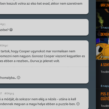
egben keszult volna az elso ket evad, akkor nem szeretnem
IAN L
4grj
5 napj
mzése? 😃
DENSH
#04gri
tol tartok, hogy Cooper ugynokot mar normalisan nem
 nyomozni nem nagyon. Gonosz Cooper viszont kegyetlen es
6 napj
es ebben a reszben... Durva jo jelenet volt.
A SON
Tovább
 homalyba... 🙂
8 napj
37
#04grg
PS5-E
CSÜT
 a módját, és sokszor nem elég a nézés - utána is kell
mindennek megvan a maga helye ebben a puzzle-ben. 🙂
Tovább