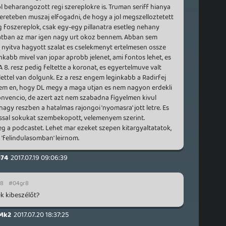
ol beharangozott regi szereplokre is. Truman seriff hianya
mereteben muszaj elfogadni, de hogy a jol megszelloztetett
leg foszereplok, csak egy-egy pillanatra esetleg nehany
zatban az mar igen nagy urt okoz bennem. Abban sem
 nyitva hagyott szalat es cselekmenyt ertelmesen ossze
inkabb mivel van jopar aprobb jelenet, ami fontos lehet, es
 8. resz pedig feltette a koronat, es egyertelmuve valt
ettel van dolgunk. Ez a resz engem leginkabb a Radirfej
rtem en, hogy DL megy a maga utjan es nem nagyon erdekli
nvencio, de azert azt nem szabadna figyelmen kivul
nagy reszben a hatalmas rajongoi 'nyomasra' jott letre. Es
assal sokukat szembekopott, velemenyem szerint.
 a podcastet. Lehet mar ezeket szepen kitargyaltatatok,
n 'felindulasomban' leirnom.
74
2017.07.19 09:06:39
58
#04gr8
k kibeszélőt?
Mk2
2017.07.20 18:37:25