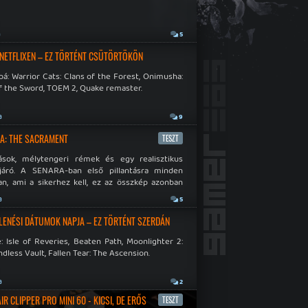
a
5
 NETFLIXEN – EZ TÖRTÉNT CSÜTÖRTÖKÖN
á: Warrior Cats: Clans of the Forest, Onimusha:
f the Sword, TOEM 2, Quake remaster.
a
9
A: THE SACRAMENT
TESZT
ások, mélytengeri rémek és egy realisztikus
járó. A SENARA-ban első pillantásra minden
n, ami a sikerhez kell, ez az összkép azonban
pós.
a
5
LENÉSI DÁTUMOK NAPJA – EZ TÖRTÉNT SZERDÁN
: Isle of Reveries, Beaten Path, Moonlighter 2:
dless Vault, Fallen Tear: The Ascension.
a
2
R CLIPPER PRO MINI 60 - KICSI, DE ERŐS
TESZT