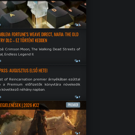
a
5
EMBLEM: FORTUNE'S WEAVE DIRECT, MAFIA: THE OLD
RY DLC – EZ TÖRTÉNT KEDDEN
bá: Crimson Moon, The Walking Dead: Streets of
al, Endless Legend II.
a
4
PASS: AUGUSZTUS ELSŐ HETEI
st of Reincarnation premier árnyékában ezúttal
b a Premium előfizetők könyvtára növekedik
a következő néhány napban.
a
7
MEGJELENÉSEK | 2026 #32
PREMIER
a
7