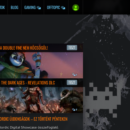
TOK
BLOG
GAMING
OFFTOPIC
- A DOUBLE FINE NEM KÖCSÖGÖL!
TESZT
a
1
 THE DARK AGES - REVELATIONS DLC
TESZT
a
7
ORDIC ÚJDONSÁGOK – EZ TÖRTÉNT PÉNTEKEN
ordic Digital Showcase összefoglaló.