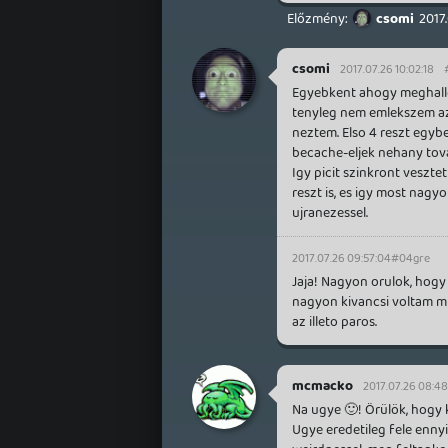
csomi
2017.
csomi
2017.07.26 10:02:18
Egyebkent ahogy meghallga
tenyleg nem emlekszem az 
neztem. Elso 4 reszt egyb
becache-eljek nehany tova
Igy picit szinkront veszte
reszt is, es igy most nag
ujranezessel.
2017.07.26 09:57:04
#04gre
Jaja! Nagyon orulok, hogy 
nagyon kivancsi voltam mi
az illeto paros.
mcmacko
2017.07.26 08:48
Na ugye 🙂! Örülök, hogy 
Ugye eredetileg fele ennyi