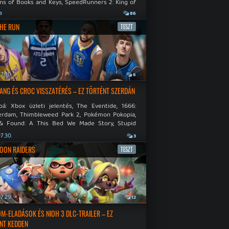
ns of Books and Keys, SpeedRunners 2: King of
.
a
86
THE RUN
TESZT
7.30.
6
NG ÉS CROC VISSZATÉRÉS – EZ TÖRTÉNT SZERDÁN
bá: Xbox üzleti jelentés, The Eventide, 1666:
rdam, Thimbleweed Park 2, Pokémon Pokopia,
& Found: A This Bed We Made Story, Stupid
 Dies.
7.30.
3
OON RAIDERS
TESZT
7.29.
12
M-ELADÁSOK ÉS NIOH 3 DLC-TRAILER – EZ
NT KEDDEN