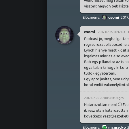
weirdnessel, meg feltankolt
viszont nagyon bebikázta
csomi
2017
csomi
2017.07.25 20:12:03
Podcast jo, meghallgattam.
regi sorozat ellaposodna 
Lynch hianya miatt kicsit 
izgalmas mint az elso eva
Bob egy pillanatra az is n
egyaltalan ki hogy ki Lora
tudok egyeterteni.
Egy apro javitas, nem Bri
korul emliti valamelyikoto
2017.07.25 20:00:28
#04grb
Hatarozottan nem! 🙂 Ez a 8
ik resz utan hatarozottan 
kovetkezo reszt(reszeket)
mcmacko
2