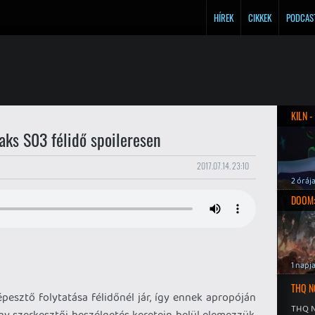
HÍREK
CIKKEK
PODCAS
KILN 
ks S03 félidő spoileresen
2017.07.14. 23:10
2 óráj
DOOM:
1 napj
THQ N
pesztő folytatása félidőnél jár, így ennek apropóján
THQ N
egy szerkesztői beszélgetés keretein belül elemezzük,