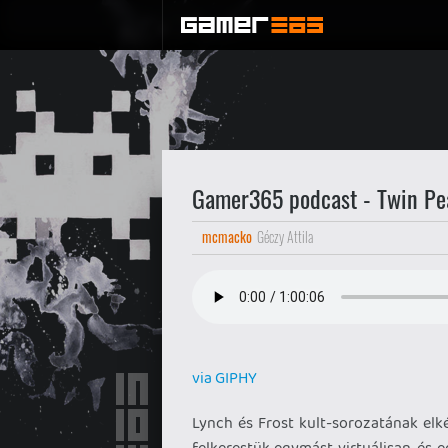
Gamer365 podcast - Twin Pea
mcmacko
Géczy Attila
via GIPHY
Lynch és Frost kult-sorozatának elké
felkerestük egymást virtuálisan, és 