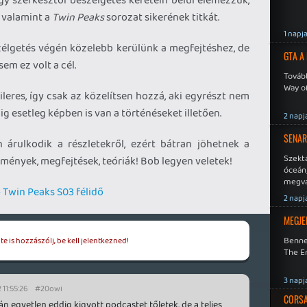
, valamint a
Twin Peaks
sorozat sikerének titkát.
1 napj
élgetés végén közelebb kerülünk a megfejtéshez, de
GTA A
sem ez volt a cél.
Tovább
Way o
eres, így csak az közelítsen hozzá, aki egyrészt nem
g esetleg képben is van a történéseket illetően.
2 napj
SENAR
 árulkodik a részletekről, ezért bátran jöhetnek a
Szekt
mények, megfejtések, teóriák! Bob legyen veletek!
óceán
megva
 Twin Peaks S03 félidő
becsa
2 napj
MEGJE
Benne
e is hozzászólj, be kell jelentkezned!
The En
3 napj
 11:55:26
#20owi
CORSAI
n egyetlen eddig kigyott podcastet tőletek, de a teljes