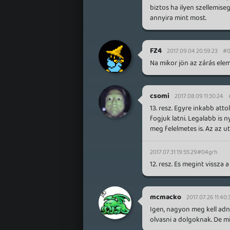
biztos ha ilyen szellemis
annyira mint most.
FZ4
2017.09.04 20:59:23
#0
Na mikor jön az zárás ele
csomi
2017.08.09 11:30:24
13. resz. Egyre inkabb at
fogjuk latni. Legalabb is
meg felelmetes is. Az az ut
2017.07.31 19:55:29
#04grh
12. resz. Es megint vissza a
mcmacko
2017.07.26 11:40:
Igen, nagyon meg kell adni
olvasni a dolgoknak. De 