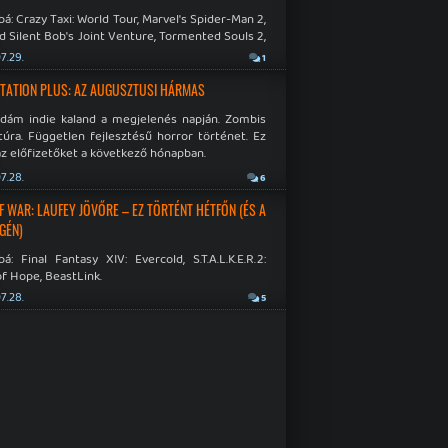
á: Crazy Taxi: World Tour, Marvel's Spider-Man 2,
d Silent Bob's Joint Venture, Tormented Souls 2,
e Room in Hell, Slain 2: The Beast Within.
7.29.
1
TATION PLUS: AZ AUGUSZTUSI HÁRMAS
idám indie kaland a megjelenés napján. Zombis
túra. Független fejlesztésű horror történet. Ez
az előfizetőket a következő hónapban.
7.28.
6
F WAR: LAUFEY JÖVŐRE – EZ TÖRTÉNT HÉTFŐN (ÉS A
GÉN)
á: Final Fantasy XIV: Evercold, S.T.A.L.K.E.R.2:
f Hope, BeastLink.
7.28.
5