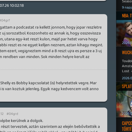
Seaso
07.26 10:02:18
Speed
9 napj
NBA: 
#04grf
ttam a podcastat ra kellett jonnom, hogy jopar reszletre
uj sorozatbol. Koszonheto ez annak is, hogy osszevissza
en, utana egy-ket reszt kulon, majd par hetet varva hogy
2026.0
bbi reszt es ne egyet kelljen neznem, aztan kihagy megint.
ttem ezert, vegigneztem mind a 8 reszt ujra es persze a 3 uj
WUCHA
yon rendben van minden. Sok minden helyre kerult az
Továb
Amste
Lost 
Never
2026.0
Shelly es Bobby kapcsolatat (is) helyretettek vegre. Mar
SPLAT
 is van koztuk jelenleg. Egyik nagy kedvencem volt anno
2026.0
:12
#04grd
képbe kerülnek a dolgok.
CAPCO
 részt terveztek, aztán szerintem az elején bebővítették a
TÖRTÉ