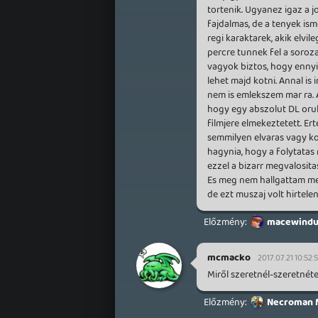
tortenik. Ugyanez igaz a j
fajdalmas, de a tenyek is
regi karaktarek, akik elvi
percre tunnek fel a soro
vagyok biztos, hogy ennyi
lehet majd kotni. Annal is 
nem is emlekszem mar ra. A
hogy egy abszolut DL orul
filmjere elmekeztetett. E
semmilyen elvaras vagy ko
hagynia, hogy a folytatas 
ezzel a bizarr megvalosit
Es meg nem hallgattam meg
de ezt muszaj volt hirtele
macewindu
mcmacko
2017.07.21 10:52:
Miről szeretnél-szeretnéte
Necroman 