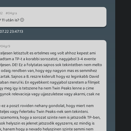
32
#04gra
11 után is? 🙂
07.22 23:47:13
#04gr9
ljesen letisztult es ertelmes veg volt ahhoz kepest ami
madtam a TP-t a korabbi sorozatot, nagyjabol 3-4 evente
ljesen. DE! Ez a folytatas sajnos sok tekintetben nem melto
Az odaig rendben van, hogy egy nagyon mas es semmihez
rtak. Sajnos a 8. reszre kiderult hogy ez leginkabb David
ban merul ki. En egyebkent nagyjabol szeretem a filmjeit
gy meg igy is tetszene ha nem Twin Peaks lenne a cime
nok relevacioja vagy ujjaszuletese vagy akarmi, csak ne
u ez a poszt roviden nehany gondolat, hogy miert nem
teljes vagy felerteku Twin Peaks-nek sem tekinteni.
 szamomra, hogy a sorozat szinte nem is jatszodik TP-ben,
ok helyszin es jelenet jatszodik egyszerre, ez mindig is
ak, hanem hogy a nevado helyszinen szinte semmi nem