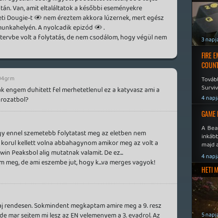
n. Van, amit eltaláltatok a későbbi eseményekre
eti Dougie-t
nem éreztem akkora lúzernek, mert egész
munkahelyén. A nyolcadik epizód
.
m tervbe volt a folytatás, de nem csodálom, hogy végül nem
3 napj
FIRE 
COUNT
04grm
Továb
Surviv
k engem duhitett fel merhetetlenul ez a katyvasz ami a
4 napj
orozatbol?
GAME 
A Bea
hogy ennel szemetebb folytatast meg az eletben nem
inkáb
sz korul kellett volna abbahagynom amikor meg az volt a
majd 
n Peaksbol alig mutatnak valamit. De ez...
4 napj
 meg, de ami eszembe jut, hogy k...va merges vagyok!
HETI 
ebaj rendesen. Sokmindent megkaptam amire meg a 9. resz
de mar sejtem mi lesz az EN velemenyem a 3. evadrol. Az
5 napj