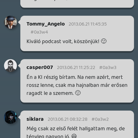
időugrós podcast 97-be, na ilyet szeretnék
pl 2022 dátummal.
mcmacko
2013.06.20 22:46:25
#0a3vr
Mivel holnap Podcast különszámként
lemegy az is (pont olyan szempontból,
amit a mondandód elején írsz), ezért kicsit
bántónak tűnik a mondandód második
felében található párhuzam.
friedmannt
2013.06.20 22:34:21
friedmannt
2013.06.20 22:34:21
#0a3vq
De miert ciki, ha az akkori tudasnak
megfeleloen ekezitek az xboxot? Akkor
aktualis volt. Ez kicsit nekem mar a sztalini
fenykepretusalashoz hasonlit.
Dude
2013.06.20 22:29:04
#0a3vp