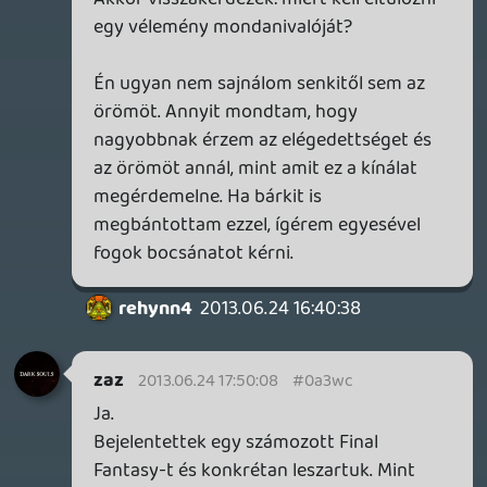
Jó podcast volt, többször hangosan
felröhögtem. Vitán felüli. 😃
KiswechPS3
2013.06.21 14:43:19
#0a3w7
Ha már MGS!
Pont a minap hallgattam meg az MGS4
speciál podcast kiadást -emlékeztem hogy
az nagyszerű rész volt. És most hogy
említettétek megint eszembe jutott a
podcast, és az is, hogy csessze meg, az
már 5 éve volt.
drag
2013.06.21 14:32:53
#0a3w6
Nem új, hanem "kinőtt" dologként lett
említve.
Target
2013.06.21 12:27:54