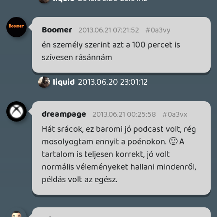
liquid
2013.06.20 21:24:38
#0a3vl
Jobbklikk / letöltéssel mennie kell.
Crockett
2013.06.20 21:22:23
Crockett
2013.06.20 21:22:23
#0a3vk
Ha a letöltésre nyomok,nálam a vlc
médialejátszóm kezdi el játszani
egyből.Nem tudom lementeni(aztán mp3-
ra rakni persze).
Invi
2013.06.20 21:08:07
#0a3vj
A kivagott reszekre vagyok leginkabb
kivancsi...
keviny
2013.06.20 20:46:40
#0a3vi
Finally! Már tőttöm is! 🙂