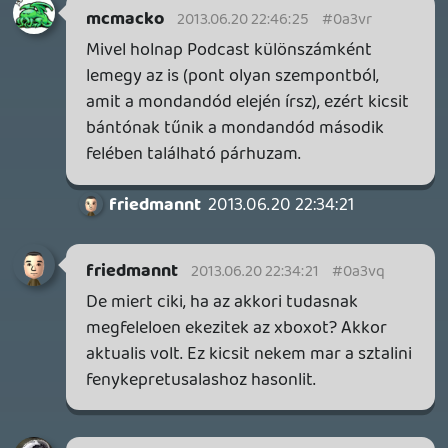
Továbbá: Crimson Moon, The Walking Dead: Streets of
Survival, Endless Legend II.
1 napja
4
GAME PASS: AUGUSZTUS ELSŐ HETEI
A Beast of Reincarnation premier árnyékában ezúttal
inkább a Premium előfizetők könyvtára növekedik majd
a következő néhány napban.
1 napja
7
HETI MEGJELENÉSEK | 2026 #32
PREMIER
2 napja
7
IAN LIVINGSTONE - A VÉR-SZIGET LABIRINTUSA
KÖNYV
2 napja
2
DENSHATTACK!
TESZT