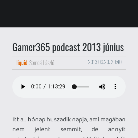
Itt a... hónap huszadik napja, ami magában
nem jelent semmit, de annyit
mindenképpen, hogy publikáljuk a két
napja felvett, E3-as
Gamer365
podcastet
. A sors fintora: az éjszakai
Xbox One bejelentés (miszerint a
Microsoft lemond a korábbi DRM-
szigorról) azóta sok mindent felülírt, de
erre is van megoldás.
Méghozzá az, hogy az Microsoft
konferenciáról szóló beszélgetésünk
vonatkozó szekcióját ügyesen
kioperáltuk, mert az ott elhangzottak
már alternatív jövőről szólnak. Ha
kíváncsi vagy rá, holnap ettől függetlenül