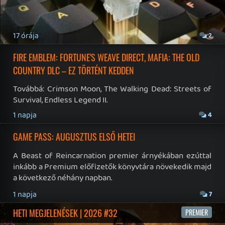
19 éve videójáték minden nap! Copyright 365 Media Kft
Impresszum
|
Hirdetési ajánlatunk
|
Felhasználási feltételek
|
Adatvédelmi elveink
|
Sütik
Hírek
|
Cikkek
|
Podcastok
|
Blogok
|
Gaming Fórum
|
Offtopic Fórum
RSS
|
Blog RSS
|
Podcast RSS
|
Instagram
|
Youtube
|
Facebook
|
Twitter
|
Patreon