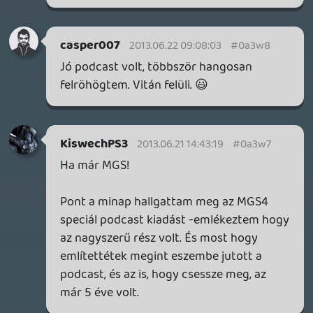
Boomer
2013.06.21 07:21:52
#0a3vy
én személy szerint azt a 100 percet is
szívesen rásánnám
liquid
2013.06.20 23:01:12
dreampage
2013.06.21 00:25:58
#0a3vx
Hát srácok, ez baromi jó podcast volt, rég
mosolyogtam ennyit a poénokon. 🙂 A
tartalom is teljesen korrekt, jó volt
normális véleményeket hallani mindenről,
példás volt az egész.
friedmannt
2013.06.21 00:08:34
#0a3vw
Hamar igy irogatok. Miert tart az itunesba
bekerules ilyen sokaig? Lehetne gyorsitani
a folyamaton?
mcmacko
2013.06.20 22:46:25