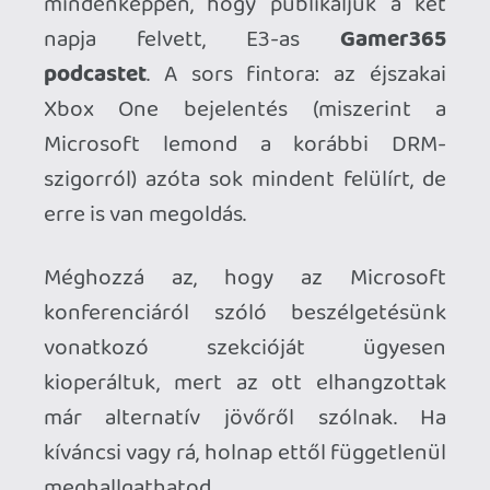
meghallgathatod.
A z E3-as podcast a megszokottnál még
így is hosszabb (73 perces), lejátszó és
link a letöltéshez odalent. Átenszión:
csúnyabeszéd is van benne, ne
kisgyermekek előtt hallgasd.
Letöltés: Gamer365 podcast 2013
június