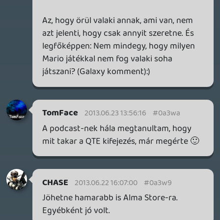
siklara
2013.06.21 08:32:28
#0a3w2
Még csak az első felét hallgattam meg, de
tényleg nagyon jó. 😃
kaloz2
2013.06.21 08:09:57
#0a3w1
Megint fasza volt nem is volt hosszú.
Várom a rendezői változatot 😃 kösz
srácok 😃
Adibadi
2013.06.21 08:08:32
#0a3w0
Dobjátok fel légyszi Istore-ra is!
csavar
2013.06.21 07:26:52
#0a3vz
120-ig jók vagytok, ha ilyen jó az anyag 😎
liquid
2013.06.20 23:01:12