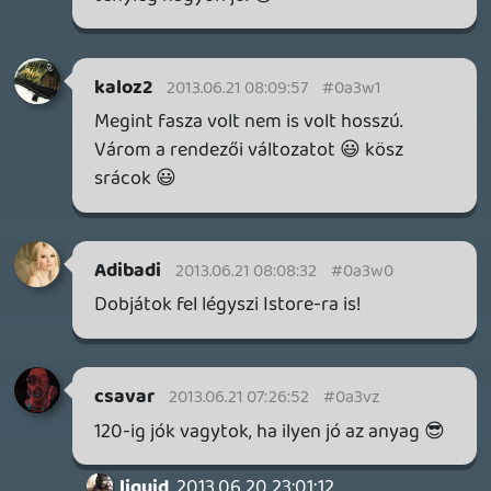
Nem tudom miért mondja liquid mindig,
hogy hosszú lesz és vágni kell. 73 perc
csak. Simán elbírna az ember egy 90
perces podcastet is.
csavar
2013.06.20 22:27:11
#0a3vo
Nagyon jó podcast volt, köszi stáb! 😎
antaru
2013.06.20 22:14:44
#0a3vn
Gamer180.
Hahahahahaha:D
Invi
2013.06.20 21:08:07
Crockett
2013.06.20 21:29:33
#0a3vm
Köszönöm,így már lementette.Eddig
balklikk volt nálam.:)
liquid
2013.06.20 21:24:38