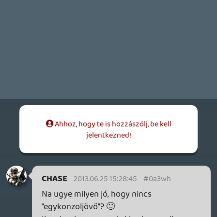
Ha van korszak, amikor nem jöhetne
jobban a Nintendo makacssága a saját
sorozataival kapcsolatban, akkor az ez,
imho.
rehynn4
2013.06.24 16:40:38
drag
2013.06.24 18:26:21
#0a3wf
Az AC4 felhozását igazából nem értem,
mert én egy több éves folyamatról
beszéltem, amit egy játék megítélésével
aligha lehet összehasonlítani.
Hogy mi alapján érzem nagyobbnak?
Pusztán ez a véleményem. 🙂 Nem
akartam, és nem is akarok többet
belemagyarázni. Sőt, még mást meggyőzni
sem. Csak egy szubjektív meglátás, ennyi.
rehynn4
2013.06.24 18:10:58