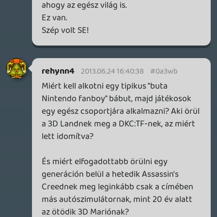
Target
2013.06.21 12:27:54
#0a3w5
A podcestbe ahhoz annyit, hogy meglepő,
hogy az FF-nél a metroszexuális
főhősöket negatív és új dologként lettek
megemlitve, kb: nagyon régóta
bishounen-es a főhősök ábrázolása a
sorozatban, csak most lett olyan szép a
grafika, hogy már érdemben is
meglátszodjon. 😃
Tommy_Angelo
2013.06.21 11:45:35
#0a3w4
Kiváló podcast volt, köszönjük! 🙂
casper007
2013.06.21 11:25:22
#0a3w3
Én a KI részig bírtam. Na nem azért, mert
rossz lenne, csak ma hajnalban már erősen
ragadt le a szemem. 🙂