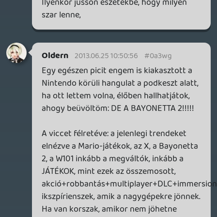
rehynn4
2013.06.24 18:10:58
#0a3we
Mi alapján érzed nagyobbnak? Csak mert
sem itt, sem GAF-en nem láttam
ünneplést.
És ha ünnepel is valaki, az miért meg nem
érdemelt a kínálat által, szemben pl. az
említett AC4 esetével?
drag
2013.06.24 17:59:19
drag
2013.06.24 17:59:19
#0a3wd
Akkor visszakérdezek: miért kell eltúlozni
egy vélemény mondanivalóját?
Én ugyan nem sajnálom senkitől sem az
örömöt. Annyit mondtam, hogy
nagyobbnak érzem az elégedettséget és
az örömöt annál, mint amit ez a kínálat
megérdemelne. Ha bárkit is
megbántottam ezzel, ígérem egyesével
fogok bocsánatot kérni.