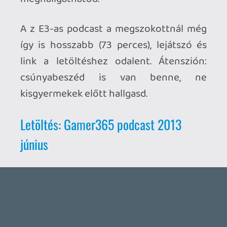
Ahhoz, hogy te is hozzászólj, be kell