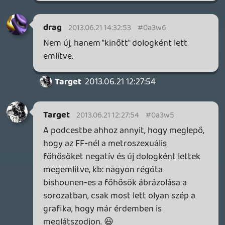
friedmannt
2013.06.20 23:32:39
#0a3vv
No offense, csak hecceles volt
mcmacko
2013.06.20 22:46:25
shearer
2013.06.20 23:30:52
#0a3vu
Király volt a podcast, várom a "ráadást"! 😃
liquid
2013.06.20 23:01:12
#0a3vt
(Az nyers anyag bőven 100 perc felett
volt.)
Dude
2013.06.20 22:29:04
Lavitz
2013.06.20 23:00:48
#0a3vs
engem is az alternatív jövő podcast izgat
jobban. Mi lett volna ha történeteket
amúgy is imádom igazi csemege lesz.
Egyébként néha lehetne ilyen akár kitalált
podcast-et is csinálni, pl volt anno azaz