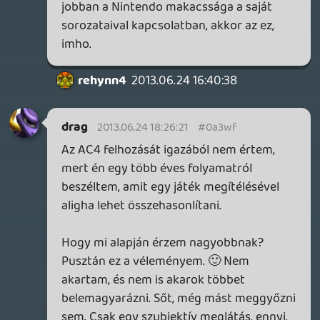
rehynn4
2013.06.24 16:40:38
zaz
2013.06.24 17:50:08
#0a3wc
Ja.
Bejelentettek egy számozott Final
Fantasy-t és konkrétan leszartuk. Mint
ahogy az egész világ is.
Ez van.
Szép volt SE!
rehynn4
2013.06.24 16:40:38
#0a3wb
Miért kell alkotni egy tipikus "buta
Nintendo fanboy" bábut, majd játékosok
egy egész csoportjára alkalmazni? Aki örül
a 3D Landnek meg a DKC:TF-nek, az miért
lett idomítva?
És miért elfogadottabb örülni egy
generáción belül a hetedik Assassin's