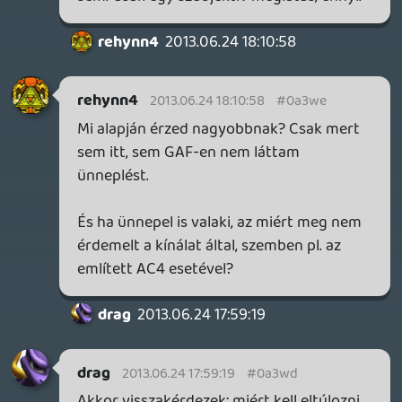
Creednek meg leginkább csak a címében
más autószimulátornak, mint 20 év alatt
az ötödik 3D Mariónak?
Az, hogy örül valaki annak, ami van, nem
azt jelenti, hogy csak annyit szeretne. És
legfőképpen: Nem mindegy, hogy milyen
Mario játékkal nem fog valaki soha
játszani? (Galaxy komment):)
TomFace
2013.06.23 13:56:16
#0a3wa
A podcast-nek hála megtanultam, hogy
mit takar a QTE kifejezés, már megérte 🙂
CHASE
2013.06.22 16:07:00
#0a3w9
Jöhetne hamarabb is Alma Store-ra.
Egyébként jó volt.
casper007
2013.06.22 09:08:03
#0a3w8