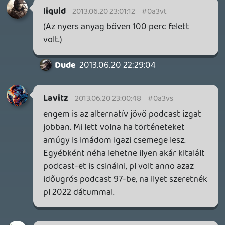
MEGJELENÉSI DÁTUMOK NAPJA – EZ TÖRTÉNT SZERDÁN
Benne: Isle of Reveries, Beaten Path, Moonlighter 2: The
Endless Vault, Fallen Tear: The Ascension.
10 órája
2
CORSAIR CLIPPER PRO MINI 60 - KICSI, DE ERŐS
TESZT
17 órája
2
FIRE EMBLEM: FORTUNE'S WEAVE DIRECT, MAFIA: THE OLD
COUNTRY DLC – EZ TÖRTÉNT KEDDEN