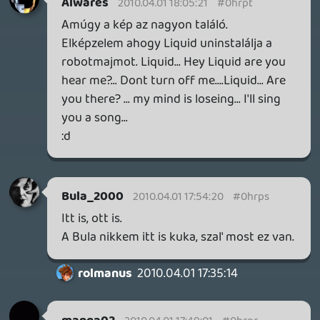
Doberman
2010.04.01 17:00:04
#0hrpi
azbiza
Rudymester
2010.04.01 15:32:53
Bula_2000
2010.04.01 16:36:44
#0hrph
Katasztrófa.
drag
2010.04.01 16:04:41
#0hrpg
A monoton részre ment, nem a #1-ra.
Lonewolf
2010.04.01 15:58:06
Gabe-18
2010.04.01 16:03:54
#0hrpf
"Lolka és Bolka,két kommunista
kisgyerek..."