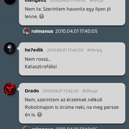
Hát ezen olyat röhögtem.Pedig igaz is...
ZS0LTI
2010.04.01 16:02:18
#0hrpe
Áh, ez mindennél jobb. A kamu hírek már
úgyis uncsik. De Robotmajom úr
megrendítő monológja...
Alwares
2010.04.01 15:58:32
#0hrpd
Robotmajom 4 president!
Lonewolf
2010.04.01 15:58:06
#0hrpc
Ezzel már az eleje óta tisztába voltam.
Csak hátha érkezik még a mai napon
valami, mert az utóbbi évekbe jobban
kitettetek magatokért.
liquid
2010.04.01 15:49:29
#0hrpb