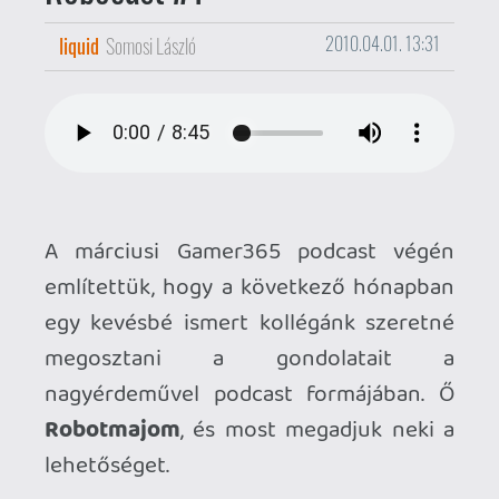
egy kevésbé ismert kollégánk szeretné
megosztani a gondolatait a
nagyérdeművel podcast formájában. Ő
Robotmajom
, és most megadjuk neki a
lehetőséget.
Ha esetleg nem ismernéd: Robotmajom
abszolút speciális feladatot végez
nálunk, ő szokott sorsolni a
nyereményjátékoknál. Hírt, cikket nem ír,
a havi podkesztekben nem vesz részt,
nem véletlenül - a véleménye nem
feltétlenül (sokszor nagyon nem) egyezik
meg a szerkesztőség meglátásaival.
Most kapott tőlünk kemény kilenc
percet, ha már annyira vágyott rá: a
Robocast
a lenti lejátszó segítségével
rögtön hallgatható, vagy ízlés szerint le is