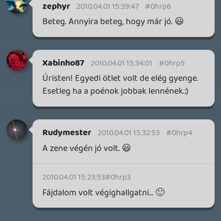
MEGJELENÉSI DÁTUMOK NAPJA – EZ TÖRTÉNT SZERDÁN
Benne: Isle of Reveries, Beaten Path, Moonlighter 2: The
Endless Vault, Fallen Tear: The Ascension.
2 napja
2
CORSAIR CLIPPER PRO MINI 60 - KICSI, DE ERŐS
TESZT
2 napja
5
FIRE EMBLEM: FORTUNE'S WEAVE DIRECT, MAFIA: THE OLD
COUNTRY DLC – EZ TÖRTÉNT KEDDEN
Továbbá: Crimson Moon, The Walking Dead: Streets of
Survival, Endless Legend II.
3 napja
4
GAME PASS: AUGUSZTUS ELSŐ HETEI
A Beast of Reincarnation premier árnyékában ezúttal
inkább a Premium előfizetők könyvtára növekedik majd