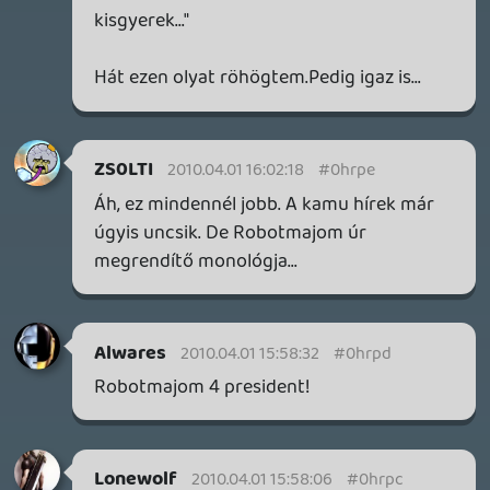
😃
Drado
2010.04.01 14:51:32
#0hrow
Kegyetlen, nem a Skynet-től kell félni már
rájöttem. 😃
Adibadi
2010.04.01 14:45:49
#0hrov
Botrányos.
1 / 2