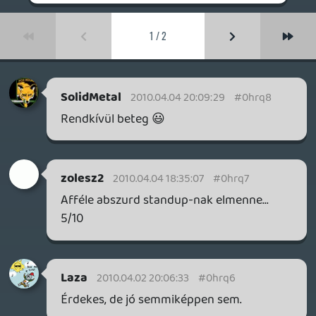
számítógép?
Szilgn
2010.04.02 09:53:30
#0hrq3
Hát ez nagyon király..:D:D
Űrdongó
2010.04.01 23:27:23
#0hrq2
Azt hiszem John Conor ezt az éterből
fogott üzenetet hallotta meg
utóljára....mikor elkezdődött a világvége.
😃 SZÖRNYŰŰŰŰ. 😃
HuTi
2010.04.01 23:07:23
#0hrq1
Ez annyira fárasztó, hogy az már jó 😃 De
komolyan 😃
Simonka
2010.04.01 21:35:07
#0hrq0
Szerintem jó nagyon !