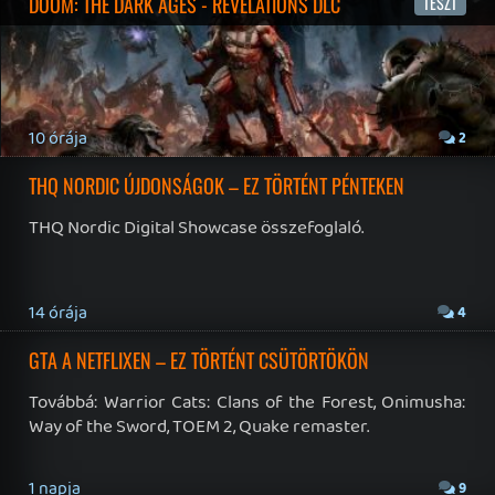
19 éve videójáték minden nap! Copyright 365 Media Kft
Impresszum
|
Hirdetési ajánlatunk
|
Felhasználási feltételek
|
Adatvédelmi elveink
|
Sütik
Hírek
|
Cikkek
|
Podcastok
|
Blogok
|
Gaming Fórum
|
Offtopic Fórum