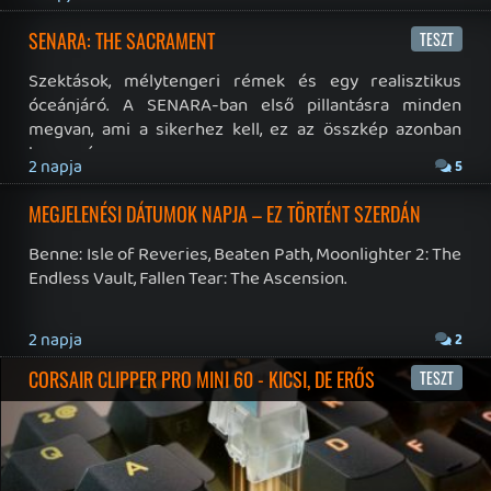
RSS
|
Blog RSS
|
Podcast RSS
|
Instagram
|
Youtube
|
Facebook
|
Twitter
|
Patreon