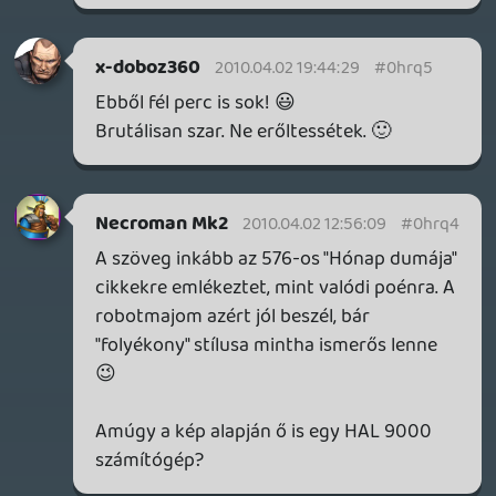
macewindu74
2010.04.01 21:32:28
#0hrpz
Április elseje a bolondok napja. Vagy
esetleg születésnapja???
manga02
2010.04.01 19:18:12
#0hrpy
Ezek után mondja valaki, hogy nem bunda
az összes nyereményjáték! Ezek után
pláne azokat húzza majd a majom, akik
kevésbé szólták le.... Én veled vagyok
majom!
liquid
2010.04.01 18:46:53
liquid
2010.04.01 18:47:47
#0hrpx
Bárcsak uninstallálhatnám.
Alwares
2010.04.01 18:05:21