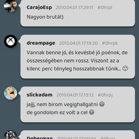
nem is....
Rudymester
2010.04.01 15:23:53
zephyr
2010.04.01 15:39:47
#0hrp6
Beteg. Annyira beteg, hogy már jó. 😃
Xabinho87
2010.04.01 15:34:01
#0hrp5
Úristen! Egyedi ötlet volt de elég gyenge.
Esetleg ha a poénok jobbak lennének.:)
Rudymester
2010.04.01 15:32:53
#0hrp4
A zene végén jó volt. 😃
2010.04.01 15:23:53
#0hrp3
Fájdalom volt végighallgatni... 🙂
jimessor666
2010.04.01 15:21:57
#0hrp2