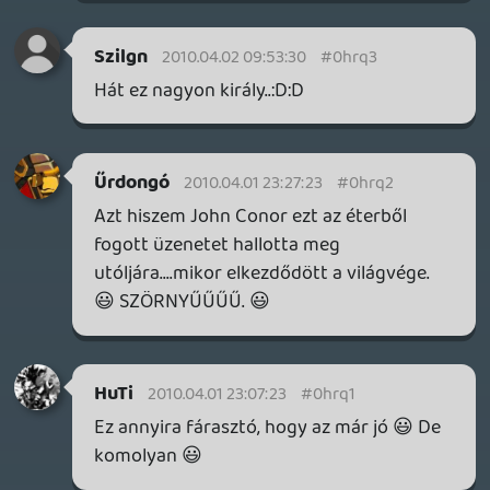
liquid
2010.04.01 18:46:53
#0hrpw
Nem tudom, elég megbízthatatlan a
majom, nehezen lehet rávenni bármire is.
Most lesz dolga, mert jövő héten lesz
nyereményjátékunk, én azt szeretem, ha
dolgozik, nem a baromságait
audionaplózza.
ps: azt üzeni, hogy akinek nem tetszett, azt
felírta a listájára. Akinek tetszett, azokat is,
mert biztos hazudnak.
rolmanus
2010.04.01 18:08:12
toth871006
2010.04.01 18:45:53
#0hrpv
ez egy pöcs
rolmanus
2010.04.01 18:08:12
#0hrpu
Liquid, ha összegyűjtök 100 szavazatot,
lehet havishow? 😃