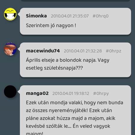
Alwares
2010.04.01 18:05:21
#0hrpt
Amúgy a kép az nagyon találó.
Elképzelem ahogy Liquid uninstalálja a
robotmajmot. Liquid... Hey Liquid are you
hear me?... Dont turn off me....Liquid... Are
you there? ... my mind is loseing... I'll sing
you a song...
:d
Bula_2000
2010.04.01 17:54:20
#0hrps
Itt is, ott is.
A Bula nikkem itt is kuka, szal' most ez van.
rolmanus
2010.04.01 17:35:14
manga02
2010.04.01 17:49:01
#0hrpr
Nem te. Szerintem havonta egy ilyen jó
lenne. 😃