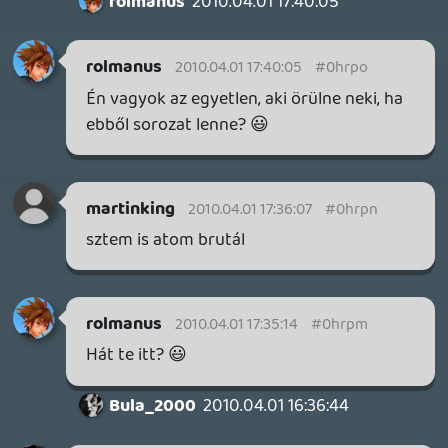
monoton, akarod írni.
northmahri
2010.04.01 15:48:10
northmahri
2010.04.01 15:48:10
#0hrpa
húú egy kicsit monotom és semmit
mondó...
drag
2010.04.01 15:43:45
#0hrp9
episteme.arstechnica.com
Lonewolf
2010.04.01 14:41:31
Marcangoló
2010.04.01 15:41:22
#0hrp8
Meg kell érteni, hogy az ihletet Marvin
adta ő pedig ilyen.:D
northmahri
2010.04.01 15:40:21
#0hrp7