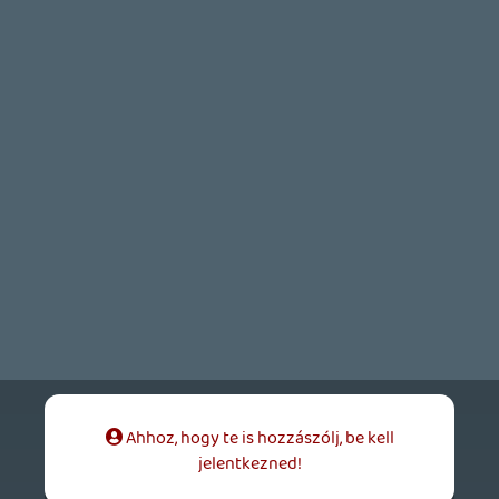
Afféle abszurd standup-nak elmenne...
5/10
Laza
2010.04.02 20:06:33
#0hrq6
Érdekes, de jó semmiképpen sem.
x-doboz360
2010.04.02 19:44:29
#0hrq5
Ebből fél perc is sok! 😃
Brutálisan szar. Ne erőltessétek. 🙂
Necroman Mk2
2010.04.02 12:56:09
#0hrq4
A szöveg inkább az 576-os "Hónap dumája"
cikkekre emlékeztet, mint valódi poénra. A
robotmajom azért jól beszél, bár
"folyékony" stílusa mintha ismerős lenne
😉
Amúgy a kép alapján ő is egy HAL 9000