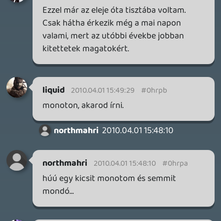
DOOM: THE DARK AGES - REVELATIONS DLC
TESZT