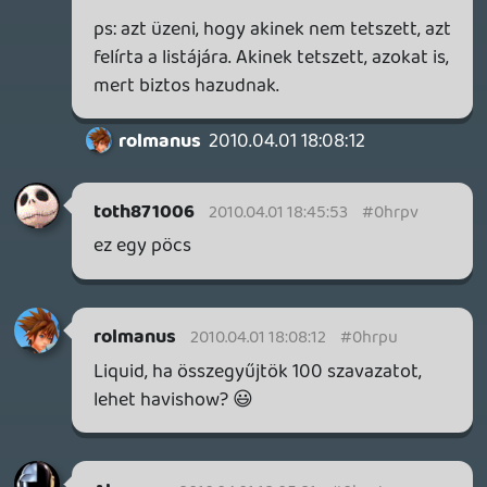
sztem is atom brutál
rolmanus
2010.04.01 17:35:14
#0hrpm
Hát te itt? 😃
Bula_2000
2010.04.01 16:36:44
CarajoEsp
2010.04.01 17:29:11
#0hrpl
Nagyon brutál:)
dreampage
2010.04.01 17:19:20
#0hrpk
Vannak benne jó, és kevésbé jó poénok, de
összességében nem rossz. Viszont az a
kilenc perc tényleg hosszabbnak tűnik... 🙂
slickadam
2010.04.01 17:15:12
#0hrpj
jajjj, nem birom vegighallgatni 😃
de gondolom ez volt a cel 😃