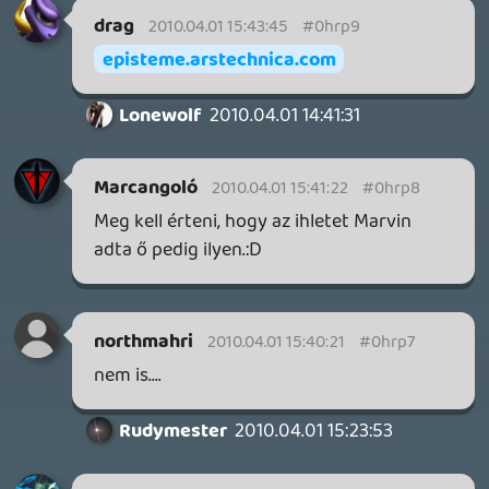
10 órája
2
THQ NORDIC ÚJDONSÁGOK – EZ TÖRTÉNT PÉNTEKEN
THQ Nordic Digital Showcase összefoglaló.
14 órája
4
GTA A NETFLIXEN – EZ TÖRTÉNT CSÜTÖRTÖKÖN
Továbbá: Warrior Cats: Clans of the Forest, Onimusha:
Way of the Sword, TOEM 2, Quake remaster.
1 napja
9
SENARA: THE SACRAMENT
TESZT
Szektások, mélytengeri rémek és egy realisztikus
óceánjáró. A SENARA-ban első pillantásra minden
megvan, ami a sikerhez kell, ez az összkép azonban
becsapós.
2 napja
5