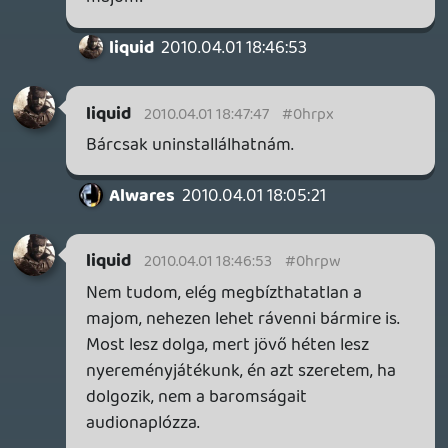
rolmanus
2010.04.01 17:40:05
he7edik
2010.04.01 17:42:50
#0hrpq
Nem rossz...
Katasztrofális!
Drado
2010.04.01 17:42:35
#0hrpp
Nem, szerintem az érzelmek nélküli
Robotmajom is örülne neki, na meg persze
én is. 😃
rolmanus
2010.04.01 17:40:05
rolmanus
2010.04.01 17:40:05
#0hrpo
Én vagyok az egyetlen, aki örülne neki, ha
ebből sorozat lenne? 😃
martinking
2010.04.01 17:36:07
#0hrpn