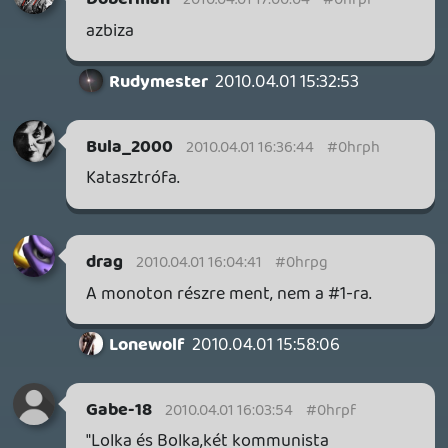
'-.-
Shark
2010.04.01 15:21:30
#0hrp1
Juj ez negyon sz@r.
rolmanus
2010.04.01 15:19:56
#0hrp0
Zokogok a röhögéstől. 😃
DarkVenom
2010.04.01 15:09:35
#0hroz
Picit erőltetett, Gallával jobb lenne.:)
☠️ 6aa
2010.04.01 14:58:46
#0hroy
Ez beteg. 🙂
Yip Man
2010.04.01 14:53:10
#0hrox