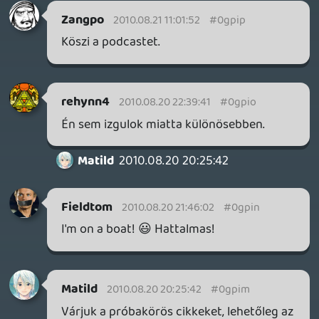
Kuszi
2010.08.20 18:26:11
#0gpik
Jó lett.
nintendo fan
2010.08.20 17:47:33
#0gpij
Nálam is tuti vétel a Goldeneye,már úgyis
vágyom egy komoly FPS-re.A Conduit 2-
nek úgy néz ki löttek.
rehynn4
2010.08.20 12:24:01
mcmacko
2010.08.20 17:39:52
#0gpii
Kipróbáltuk, sőt ma Spectorral is
fotózkodtunk. 🙂
Fox McCloud
2010.08.20 11:47:26
Coooler
2010.08.20 14:22:39
#0gpih
Az intro nagyon ütött 😃