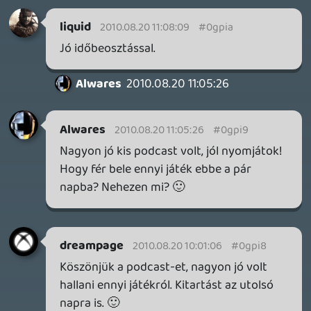
mcmacko
2010.08.20 08:07:28
#0gpi0
Ezzel kelünk-fekszünk.
drag
2010.08.20 08:04:29
drag
2010.08.20 08:04:29
#0gphz
Az intro megértéséhez szükséges matéria:
ujitso
2010.08.20 04:30:15
#0gphy
Liquid does not sleep. He waits.