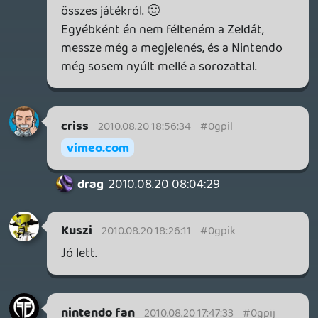
giantfish
2010.08.20 12:44:44
#0gpig
Lájk ö báosz.
rehynn4
2010.08.20 12:37:19
#0gpif
Beigazolódott tehát, amit évekkel ezelőtt
megjósoltam. Hanyatlik a Zelda, és vele
együtt kopik a Nintendo dicsősége.
Felesleges is több szót pazarolni rá,
hagyjuk meghalni egyedül, azt érdemli. Itt
a vége.
Dreampage-et hallották Nintendo
kiadásban:D
2010.08.20 12:24:01
#0gpie
Jó, a Goldeneye akkor vásárlásesélyes.
2010.08.20 12:02:50
#0gpid