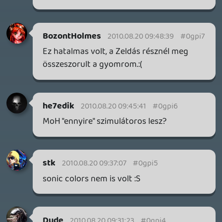
the pip
2010.08.20 03:57:11
#0gphx
kurvajo! 😃