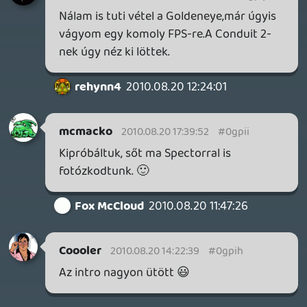
Dzsalehíííí!!!! 😃
Fox McCloud
2010.08.20 11:47:26
#0gpic
Epic Mickey-t lesz lehetőségetek
kipróbálni?
SemNome
2010.08.20 11:44:47
#0gpib
Elég gáz, ha a Nintendó felhozatalában a
Zelda a leggyengébb.
liquid
2010.08.20 11:08:09
#0gpia
Jó időbeosztással.
Alwares
2010.08.20 11:05:26
Alwares
2010.08.20 11:05:26
#0gpi9
Nagyon jó kis podcast volt, jól nyomjátok!