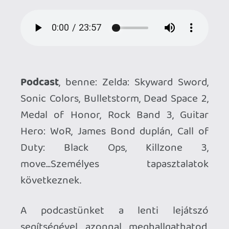
Duty: Black Ops, Killzone 3,
move...Személyes tapasztalatok
következnek.
A podcastünket a lenti lejátszó
segítségével azonnal meghallgathatod,
vagy a linken keresztül (a lejátszó alatt) le
is töltheted későbbi fogyasztás céljából.