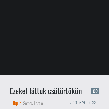
Ezeket láttuk csütörtökön
GC
liquid
Somosi László
2010.08.20. 09:38
Podcast
, benne: Zelda: Skyward Sword,
Sonic Colors, Bulletstorm, Dead Space 2,
Medal of Honor, Rock Band 3, Guitar
Hero: WoR, James Bond duplán, Call of