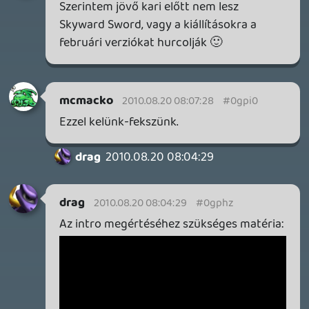
COUNTRY DLC – EZ TÖRTÉNT KEDDEN
Továbbá: Crimson Moon, The Walking Dead: Streets of
Survival, Endless Legend II.
1 napja
4
GAME PASS: AUGUSZTUS ELSŐ HETEI
A Beast of Reincarnation premier árnyékában ezúttal
inkább a Premium előfizetők könyvtára növekedik majd
a következő néhány napban.
2 napja
7
HETI MEGJELENÉSEK | 2026 #32
PREMIER
3 napja
7
IAN LIVINGSTONE - A VÉR-SZIGET LABIRINTUSA
KÖNYV
3 napja
2