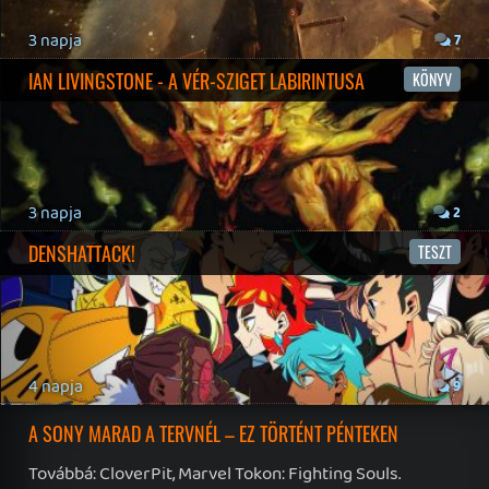
19 éve videójáték minden nap! Copyright 365 Media Kft
Impresszum
|
Hirdetési ajánlatunk
|
Felhasználási feltételek
|
Adatvédelmi elveink
|
Sütik
Hírek
|
Cikkek
|
Podcastok
|
Blogok
|
Gaming Fórum
|
Offtopic Fórum
RSS
|
Blog RSS
|
Podcast RSS
|
Instagram
|
Youtube
|
Facebook
|
Twitter
|
Patreon