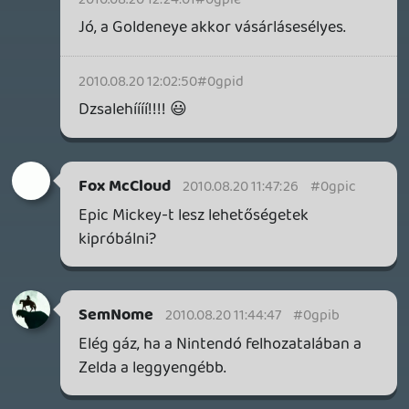
Dude
2010.08.20 09:31:23
#0gpi4
iTunes-ra fel lesz lőve? Egy ideig nem
leszek gépközelben. Melóhelyen meg nem
tudom meghallgatni.
stk
2010.08.20 09:29:21
#0gpi3
kb a közepénél hallhatod 😉
player07
2010.08.20 09:26:56
player07
2010.08.20 09:26:56
#0gpi2
DJ Hero 2 milyen volt?
keviny
2010.08.20 08:28:48
#0gpi1
Szerintem jövő kari előtt nem lesz
Skyward Sword, vagy a kiállításokra a
februári verziókat hurcolják 🙂