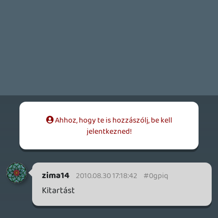
rehynn4
2010.08.20 22:39:41
#0gpio
Én sem izgulok miatta különösebben.
Matild
2010.08.20 20:25:42
Fieldtom
2010.08.20 21:46:02
#0gpin
I'm on a boat! 😃 Hattalmas!
Matild
2010.08.20 20:25:42
#0gpim
Várjuk a próbakörös cikkeket, lehetőleg az
összes játékról. 🙂
Egyébként én nem félteném a Zeldát,
messze még a megjelenés, és a Nintendo
még sosem nyúlt mellé a sorozattal.
criss
2010.08.20 18:56:34
#0gpil
vimeo.com
drag
2010.08.20 08:04:29