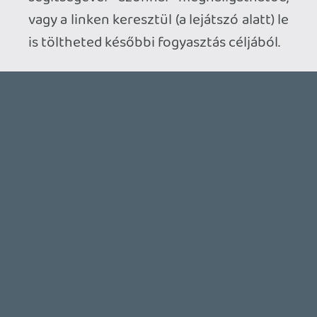
Ahhoz, hogy te is hozzászólj, be kell
jelentkezned!
zima14
2010.08.30 17:18:42
#0gpiq
Kitartást
Zangpo
2010.08.21 11:01:52
#0gpip
Köszi a podcastet.