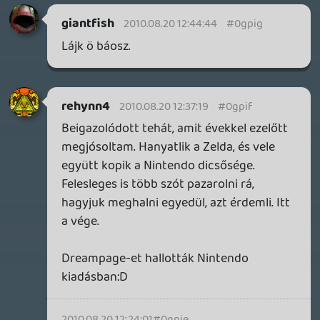
Hogy fér bele ennyi játék ebbe a pár
napba? Nehezen mi? 🙂
dreampage
2010.08.20 10:01:06
#0gpi8
Köszönjük a podcast-et, nagyon jó volt
hallani ennyi játékról. Kitartást az utolsó
napra is. 🙂
BozontHolmes
2010.08.20 09:48:39
#0gpi7
Ez hatalmas volt, a Zeldás résznél meg
összeszorult a gyomrom.:(
he7edik
2010.08.20 09:45:41
#0gpi6
MoH "ennyire" szimulátoros lesz?
stk
2010.08.20 09:37:07
#0gpi5
sonic colors nem is volt :S