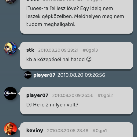
SENARA: THE SACRAMENT
TESZT
Szektások, mélytengeri rémek és egy realisztikus
óceánjáró. A SENARA-ban első pillantásra minden
megvan, ami a sikerhez kell, ez az összkép azonban
becsapós.
7 órája
MEGJELENÉSI DÁTUMOK NAPJA – EZ TÖRTÉNT SZERDÁN
Benne: Isle of Reveries, Beaten Path, Moonlighter 2: The
Endless Vault, Fallen Tear: The Ascension.
20 órája
2
CORSAIR CLIPPER PRO MINI 60 - KICSI, DE ERŐS
TESZT
1 napja
3
FIRE EMBLEM: FORTUNE'S WEAVE DIRECT, MAFIA: THE OLD